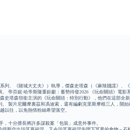
系列、《賭城大丈夫》）執導，傑森史塔森（《麻辣賤諜》、《
。 帝芬妮·哈帝斯隆重鉅獻：蓄勢待發2026 《玩命關頭》電
森史塔森領銜主演的《玩命關頭：特別行動》，他們在這部全新
列。 製片尼爾摩裏茲和馮迪索，還有編劇克里斯摩根三人，開始
越以往，以免熱情粉絲希望落空。
殺手，十分擅長將許多謀殺案「包裝」成意外事件。
哈得斯交出珀耳塞福涅，又令珀耳塞福涅先喫下冥界的食物－石