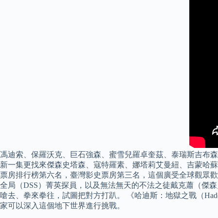
馮迪索、保羅沃克、巨石強森、蜜雪兒羅卓奎茲、泰瑞斯吉布
新一集更找來傑森史塔森、寇特羅素、娜塔莉艾曼紐、吉蒙哈蘇、
票房排行榜第六名，臺灣影史票房第三名，這個廣受全球觀眾歡
全局（DSS）菁英探員，以及無法無天的不法之徒戴克蕭（傑森
嗆去、拳來拳往，試圖把對方打趴。 《哈迪斯：地獄之戰（Hades：Ba
家可以深入這個地下世界進行挑戰。