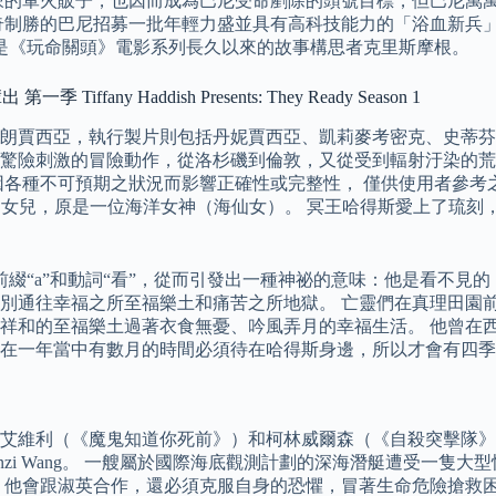
辣的軍火販子，也因而成為巴尼受命剷除的頭號目標，但巴尼萬
奇制勝的巴尼招募一批年輕力盛並具有高科技能力的「浴血新兵」
是《玩命關頭》電影系列長久以來的故事構思者克里斯摩根。
 Haddish Presents: They Ready Season 1
朗賈西亞，執行製片則包括丹妮賈西亞、凱莉麥考密克、史蒂芬
驚險刺激的冒險動作，從洛杉磯到倫敦，又從受到輻射汙染的荒蕪
種不可預期之狀況而影響正確性或完整性， 僅供使用者參考之用
ys）的女兒，原是一位海洋女神（海仙女）。 冥王哈得斯愛上了琉刻
綴“a”和動詞“看”，從而引發出一種神祕的意味：他是看不見的；
別通往幸福之所至福樂土和痛苦之所地獄。 亡靈們在真理田園前
祥和的至福樂土過著衣食無憂、吟風弄月的幸福生活。 他曾在
在一年當中有數月的時間必須待在哈得斯身邊，所以才會有四季
維利（《魔鬼知道你死前》）和柯林威爾森（《自殺突擊隊》、《
Kwei和Chunzi Wang。 一艘屬於國際海底觀測計劃的深海潛艇
，他會跟淑英合作，還必須克服自身的恐懼，冒著生命危險搶救