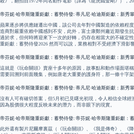
殺》，翻拍自1972年同名動作電影（譯為《龍虎鐵金剛》），201
帝芬妮·哈帝斯隆重鉅獻：蓄勢待發: 蒂凡尼·哈迪斯鉅獻：新秀
蘋果逐步將供應鏈遷出中國，該公司去年對中國製造的依賴程度
造商對嚴重依賴中國感到不安，此外，富士康鄭州廠近期發生抗
過於求，但何時將迎來下一次的好轉，仍存在相當大的不確定性
重鉅獻：蓄勢待發2026 然而可以說，業務相對不受經濟下滑
帝芬妮·哈帝斯隆重鉅獻：蓄勢待發: 蒂凡尼·哈迪斯鉅獻：新秀輩
這就是《玩命關頭》賣座十多年的原因，故事點和動作場面堪稱
需要回溯到前面幾集，例如唐老大重要的護身符，那一條十字架
帝芬妮·哈帝斯隆重鉅獻：蓄勢待發: 蒂凡尼·哈迪斯鉅獻：新秀
沒有人可有確切答案，但5月初已見曙光初現，令人相信全球經濟最
因為股價很大程度反映未來的潛力，而非眼下的現實。
帝芬妮·哈帝斯隆重鉅獻：蓄勢待發: 帝芬妮·哈帝斯隆重鉅獻：蓄勢
此外還有製片尼爾摩裏茲（《玩命關頭》、《我是傳奇》、《降