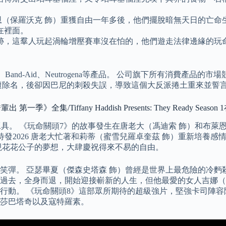
恩（保羅沃克 飾）重獲自由一年多後，他們擺脫暗無天日的亡命
在裡面。
，這羣人玩起渦輪增壓賽車沒在怕的，他們遊走法律邊緣的玩命
yl、Band-Aid、Neutrogena等產品。 公司旗下所有消
遭除名，後卻因巴尼的刺殺失誤，導致這個大反派捲土重來並誓
iffany Haddish Presents: They Ready Season
具。 《玩命關頭7》的故事發生在唐老大（馮迪索 飾）和布萊
待發2026 唐老大忙著和莉蒂（蜜雪兒羅卓奎茲 飾）重新培養
現花花公子的夢想，大肆慶祝得來不易的自由。
笑彈。 亞瑟畢夏（傑森史塔森 飾）曾經是世界上最危險的冷麪
過去，全身而退，開始迎接嶄新的人生，但他最愛的女人吉娜（
行動。 《玩命關頭8》這部眾所期待的超級強片，堅強卡司陣
莎巴塔奇以及寇特羅素。