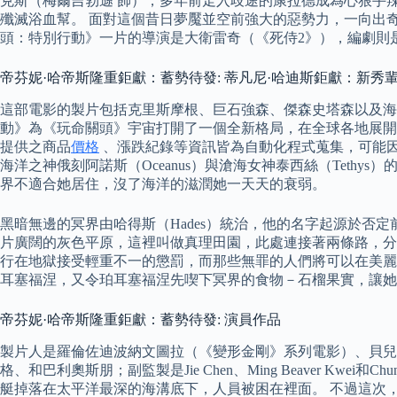
克斯（梅爾吉勃遜 飾），多年前走入歧途的康拉德成為心狠手
殲滅浴血幫。 面對這個昔日夢魘並空前強大的惡勢力，一向出
頭：特別行動》一片的導演是大衛雷奇（《死侍2》），編劇則
帝芬妮·哈帝斯隆重鉅獻：蓄勢待發: 蒂凡尼·哈迪斯鉅獻：新秀輩出 第一季 Tiffany
這部電影的製片包括克里斯摩根、巨石強森、傑森史塔森以及海
動》為《玩命關頭》宇宙打開了一個全新格局，在全球各地展開
提供之商品
價格
、漲跌紀錄等資訊皆為自動化程式蒐集，可能因各
海洋之神俄刻阿諾斯（Oceanus）與滄海女神泰西絲（Teth
界不適合她居住，沒了海洋的滋潤她一天天的衰弱。
黑暗無邊的冥界由哈得斯（Hades）統治，他的名字起源於否定前
片廣闊的灰色平原，這裡叫做真理田園，此處連接著兩條路，分
行在地獄接受輕重不一的懲罰，而那些無罪的人們將可以在美麗
耳塞福涅，又令珀耳塞福涅先喫下冥界的食物－石榴果實，讓她
帝芬妮·哈帝斯隆重鉅獻：蓄勢待發: 演員作品
製片人是羅倫佐迪波納文圖拉（《變形金剛》系列電影）、貝兒艾
格、和巴利奧斯朋；副監製是Jie Chen、Ming Beaver 
艇掉落在太平洋最深的海溝底下，人員被困在裡面。 不過這次