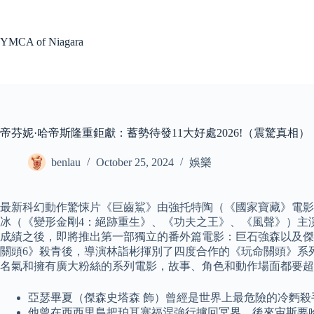
Skip
to
content
YMCA of Niagara
帝芬妮·哈帝斯隆重鉅獻：蓄勢待發11大好處2026!（震驚真相）
benlau
October 25, 2024
娛樂
最新科幻動作驚悚片《巨齒鯊》由強托特陶（《國家寶藏》電影
冰（《變形金剛4：絕跡重生》、《功夫之王》、《風聲》）主演
成績之後，即將推出第一部獨立的番外篇電影：巨石強森以及傑
關頭6》殺青後，導演林詣彬揮別了四度合作的《玩命關頭》系
名氣和擁有廣大粉絲的系列電影，故事、角色和動作場面都要超
亞瑟畢夏（傑森史塔森 飾）曾經是世界上最危險的冷麪
他曾在西西里島把珀耳塞福涅強行擄回冥界，後來宙斯要