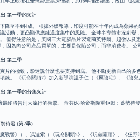
1年上映後在全球締造票房佳績，2016年推出續集，改由《惡魔教室》
輩出 第一季的短評
下降至不到4成。 根據外媒報導，印度可能在十年內成為蘋果
議活動，更凸顯供應鏈過度集中的風險。 全球半導體市況劇變
。 值得注意的是，美國三大電腦晶片製造商英特爾、超微以及惠
影響，因為向公司產品買單的，主要是保險公司，而非消費者。 
出 第二季
爽片的極致，影迷說什麼也要支持到底。 他不斷更新自己的多
項鍊。 《玩命關頭7》加入新導演溫子仁（《厲陰宅》、《陰兒
輩出 第一季的分集短評
終將告別大流行的衝擊。 帝芬妮·哈帝斯隆重鉅獻：蓄勢待發20
待發 (第2季)
魔戰警》）、馮迪索（《玩命關頭5》、《玩命關頭》、《狂野時