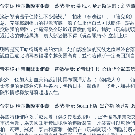
帝芬妮·哈帝斯隆重鉅獻：蓄勢待發: 蒂凡尼·哈迪斯鉅獻：新秀
澳洲導演溫子仁捧紅不少懸疑片，拍出《奪魂鋸》、《陰兒房》
意、充滿戲劇張力的視覺震撼，溫子仁相信自己可以勝任，讓故
突破我的戲路，拍攝深受全球影迷喜愛的電影。我對《玩命關頭
還活著的蛛絲馬跡，廣大影迷恨不得《玩命關頭6》立刻上映，
明塔是冥王哈得斯身邊的女僕，她自認空缺的冥後之位最終會落在
說自己遠比珀耳塞福涅卓越美麗高貴，並稱哈得斯一定會回到自
帝芬妮·哈帝斯隆重鉅獻：蓄勢待發: 哈帝斯升技 哈迪斯全武器
此外，也加入新血美術設計比爾布爾澤斯基（《鋼鐵人3》、《
命團隊的足跡遍佈世界各地，包括日本、墨西哥、多明尼加共和
險和情感釋放都將超越以往。
帝芬妮·哈帝斯隆重鉅獻：蓄勢待發: Steam正版| 黑帝斯 哈迪斯 殺
英國特種部隊殺手戴克蕭（傑森史塔森 飾），正準備為弟弟歐文
重操舊業，為美國政府奪回聰明的追蹤裝置，此裝置可以幫他們
柏、莉蒂、羅曼、泰吉和蜜雅，他們在《玩命關頭7》面臨前所