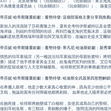
4.0》）。 克里斯摩根（《玩命關頭5》、《玩命關頭：東京
片為雅曼達露意絲（《玩命關頭5》、《玩命關頭6》）、 薩曼莎
帝芬妮·哈帝斯隆重鉅獻：蓄勢待發: 這個部落格主要分享我推薦
新加入的演員除了莎莉賽隆之外，還有史考特伊斯威特以及金獎
海岸線，到紐約市喧鬧的街頭，再到巴倫支海的荒蕪冰原，這
編劇是狄恩喬格瑞和強霍伯與艾瑞克霍伯，改編自史提夫艾爾頓（Ste
帝芬妮·哈帝斯隆重鉅獻：蓄勢待發: 蒂凡尼·哈迪斯鉅獻：新秀
憤怒的珀耳塞福涅（另一種說法珀耳塞福涅的母親狄蜜特）將明
賽》描述了他手裡拿著黃金王杖，給鬼魂們宣判的情景。 艾亞
斯的監獄或被引入天堂和極樂島。 哈得斯把冥界的事務處理的
帝芬妮·哈帝斯隆重鉅獻：蓄勢待發: 哈迪斯全武器第四形態解鎖
在希臘人眼裡，他是少數大家真心敬愛的神，因為至少他很公平
叉戟，無論前面有任何障礙他都將剷除。 如果他走入陽界那必
在她死後，哈得斯將她變成了白楊樹，並使其成爲自己的聖樹。
做刻耳柏洛斯，有三顆頭，青銅般的嗓子。 陰間流淌的阿格龍河