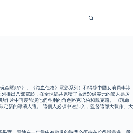
玩命關頭7》、《浴血任務》電影系列）和得獎中國女演員李冰
影系列推出八部電影，在全球總共累積了高達50億美元的驚人票房
動作片中再度飾演他們各別的角色路克哈柏和戴克蕭。 《玩命
敲定新的導演人選。 這個人必須中途加入，監督這部大製作、大
榴果實，讓她在一年當中有數月的時間必須待在哈得斯身邊，所