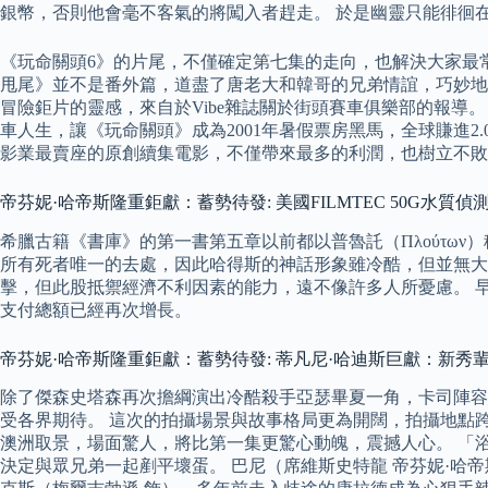
銀幣，否則他會毫不客氣的將闖入者趕走。 於是幽靈只能徘徊
《玩命關頭6》的片尾，不僅確定第七集的走向，也解決大家最
甩尾》並不是番外篇，道盡了唐老大和韓哥的兄弟情誼，巧妙地融
冒險鉅片的靈感，來自於Vibe雜誌關於街頭賽車俱樂部的報
車人生，讓《玩命關頭》成為2001年暑假票房黑馬，全球賺進2
影業最賣座的原創續集電影，不僅帶來最多的利潤，也樹立不敗
帝芬妮·哈帝斯隆重鉅獻：蓄勢待發: 美國FILMTEC 50G水質偵
希臘古籍《書庫》的第一書第五章以前都以普魯託（Πλούτων）
所有死者唯一的去處，因此哈得斯的神話形象雖冷酷，但並無大
擊，但此股抵禦經濟不利因素的能力，遠不像許多人所憂慮。 早於2
支付總額已經再次增長。
帝芬妮·哈帝斯隆重鉅獻：蓄勢待發: 蒂凡尼·哈迪斯巨獻：新秀輩出 第一
除了傑森史塔森再次擔綱演出冷酷殺手亞瑟畢夏一角，卡司陣容
受各界期待。 這次的拍攝場景與故事格局更為開闊，拍攝地點
澳洲取景，場面驚人，將比第一集更驚心動魄，震撼人心。 「
決定與眾兄弟一起剷平壞蛋。 巴尼（席維斯史特龍 帝芬妮·哈