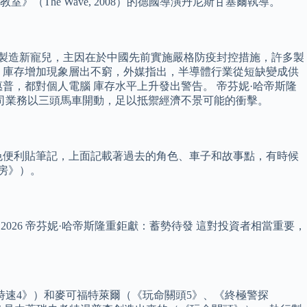
（The Wave, 2008）的德國導演丹尼斯甘塞爾執導。
的製造新寵兒，主因在於中國先前實施嚴格防疫封控措施，許多製
，庫存增加現象層出不窮，外媒指出，半導體行業從短缺變成供
普，都對個人電腦 庫存水平上升發出警告。 帝芬妮·哈帝斯隆
公司業務以三頭馬車開動，足以抵禦經濟不景可能的衝擊。
色便利貼筆記，上面記載著過去的角色、車子和故事點，有時候
房》）。
26 帝芬妮·哈帝斯隆重鉅獻：蓄勢待發 這對投資者相當重要，
速4》）和麥可福特萊爾（《玩命關頭5》、《終極警探