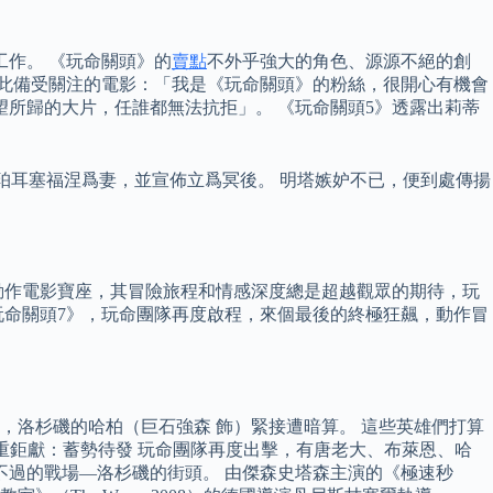
作。 《玩命關頭》的
賣點
不外乎強大的角色、源源不絕的創
如此備受關注的電影：「我是《玩命關頭》的粉絲，很開心有機會
所歸的大片，任誰都無法抗拒」。 《玩命關頭5》透露出莉蒂
神珀耳塞福涅爲妻，並宣佈立爲冥後。 明塔嫉妒不已，便到處傳揚
動作電影寶座，其冒險旅程和情感深度總是超越觀眾的期待，玩
玩命關頭7》，玩命團隊再度啟程，來個最後的終極狂飆，動作冒
，洛杉磯的哈柏（巨石強森 飾）緊接遭暗算。 這些英雄們打算
重鉅獻：蓄勢待發 玩命團隊再度出擊，有唐老大、布萊恩、哈
不過的戰場—洛杉磯的街頭。 由傑森史塔森主演的《極速秒