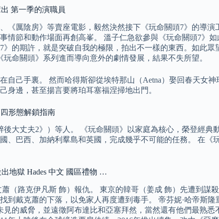
輩出 第一季的演職員
、《厲陰房》等賣座電影，毅然決然接下《玩命關頭7》的導演工
事情節和動作場面再創高峯。 溫子仁急欲參與《玩命關頭7》
7》的期許，就是突破自我的極限，拍出不一樣的東西。如此眾望
《玩命關頭》系列進而導向意外的劇情發展，結果不失所望。
自己手裏。 然而哈得斯卻從埃特那山（Aetna）娶回春天女
己身邊，甚至揚言要將珀耳塞福涅掃地出門。
第四形態解鎖指南
醉後大丈夫2》）等人。 《玩命關頭》以家庭為核心，榮登經典
國、巴西、加納利羣島和英國，完成幾乎不可能的任務。 在《
出地獄 Hades 中文 國區禮物 …
蕭（路克伊凡斯 飾）報仇。 東京的韓哥（姜成 飾）先遭到謀殺
找到戴克蕭的下落，以免家人再度遭到毒手。 帝芬妮·哈帝斯隆
未見的威脅，並遠徵阿布達比和亞塞拜然，當然還有他們最熟悉