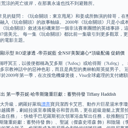
在荒涼的死亡彼岸，在那裏永遠也找不到避難所。
常見的疑問：《玩命關頭：東京甩尾》和姜成所飾演的韓哥，在
入《玩命關頭》的故事軸線。 2000年《玩命關頭》只是小成
導。 《玩命關頭》敘述洛杉磯東部一個非法賽車團體的英雄事跡
.07億美元。 每一集《玩命關頭》都比前一集吸引到更多觀眾，
的電影主題。
測顯示型 RO逆滲透 -帝芬妮藍 全NSF美製濾心*頂級配備 促銷價
稱呼冥王，以後便都稱為艾多斯（Ἄιδος）或哈得斯（Ἅιδης
多宗教神話中的惡神色彩，而且是典型的奧林帕斯英挺男子。 
009年第一季，在次按危機爆煲後，Visa全球處理的支付總額只
季芬妮·哈帝斯隆重巨獻：蓄勢待發 Tiffany Haddish
大升級，網羅好萊塢
漂亮
寶貝潔西卡艾芭、動作片巨星湯米李瓊
跨越國界，劇組拉拔至泰國曼谷和普吉島，更在超級遊艇上實景
浴血任務」：快槍手巴尼羅斯初次領軍浴血幫出任務，欲推翻拉
帝斯隆重鉅獻：蓄勢待發 飾）、聖誕（傑森史塔森 飾）和陰陽