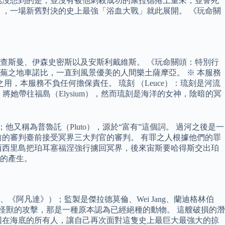
萬沒想到的是，並沒有被他刺殺成功的康拉德捲土重來，並誓死
，一場新舊對決的史上最強「浴血大戰」就此展開。 《玩命關
查斯曼、伊森史密斯以及安斯利戴維斯。 《玩命關頭：特別行
之地車諾比，一直到風景優美的人間樂土薩摩亞。 ※ 本服務
，本服務不負任何擔保責任。 琉刻 （Leuce）：琉刻是河流
，將她帶往福島（Elysium），然而琉刻是海洋的女神，陰暗的冥
他又稱為普魯託（Pluto），源於“富有”這個詞。 過河之後是一
的審判臺前接受冥界三大判官的審判。 有罪之人根據他們的罪
西西里島把珀耳塞福涅強行擄回冥界，後來宙斯要哈得斯交出珀
的產生。
阿凡達》）；監製是傑拉德莫倫、Wei Jang、蘭迪格林伯
遭受一隻大型怪獸的攻擊，那是一種原本認為已經絕種的動物。 這艘破損的潛
困在海底的所有人，讓自己再次面對這隻史上最巨大最強大的掠