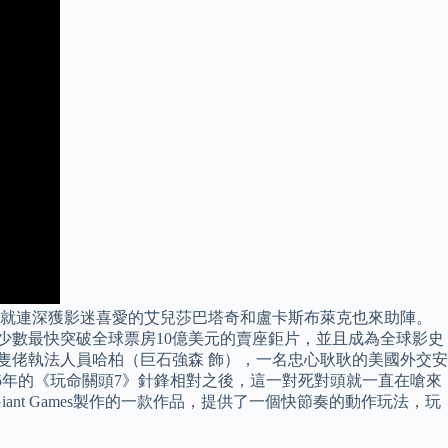
，就連深獲影迷喜愛的艾兒莎巴塔奇和盧卡斯布萊克也來助陣。
中少數最快突破全球票房10億美元的賣座鉅片，並且成為全球影史
隻佬執法人員哈柏（巨石強森 飾），一名忠心耿耿的美國外交安
15年的《玩命關頭7》針鋒相對之後，這一對死對頭就一直在嗆來
r Giant Games製作的一款作品，提供了一個快節奏的動作玩法，玩