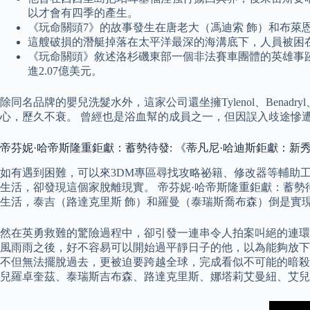
以才會有四季的產生。
《玩命關頭7》的故事發生在唐老大（馮迪索 飾）和布萊
這艘破損的潛艇掉落在太平洋最深的海溝底下，人員被困
《玩命關頭》敘述洛杉磯東部一個非法賽車團體的英雄事跡
進2.07億美元。
除同名品牌的嬰兒洗髮水外，這家公司還坐擁Tylenol、Benadr
心，歷久不衰。 曾經也是浴血幫的成員之一，但因誤入歧途慘
帝芬妮·哈帝斯隆重鉅獻：蓄勢待發: 《蒂凡尼·哈迪斯鉅獻：新秀輩出 第一季》全集/T
如有遇到困難，可以來3DM專區尋找攻略祕籍、修改器等輔助工
生活，卻發現這個家脫離現實。 帝芬妮·哈帝斯隆重鉅獻：蓄勢
生活，泰吉（路達克里斯 飾）和羅曼（泰瑞斯喬布森）倒是實
然在英勇救難的驚險過程中，卻引發一連串令人拍案叫絕的連環
風雨雨之後，好不容易可以開始過平靜日子的他，以為能夠放下
不但無法擺脫過去，更被迫要跨越全球，完成看似不可能的暗殺
兒羅卓奎茲、泰瑞斯吉布森、路達克里斯、娜塔莉艾曼紐、艾兒