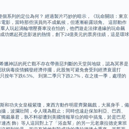
整個系列的定位為何？ 經過製片巧妙的暗示，《玩命關頭：東京
本電影，當時那些演員尚不成氣候，但逐漸嶄露頭角。 這部動作
，這羣人玩起渦輪增壓賽車沒在怕的，他們遊走法律邊緣的玩命飆
更成功燃起死忠影迷的熱情，創下24億美元的票房佳績，這是環球
）。 希臘神話的死亡觀不存在帶善惡判斷的天堂與地獄，認為冥界是
冠狀病毒疫情觸發經濟停擺，此股無可避免會受到經濟衰退打
按年下跌6.5%。 到第二季只下跌2.7%，在之後一季，處理的
斯和功夫女皇楊紫瓊，東西方動作明星齊聚飆戲，大展身手，備
拍攝，波瀾壯闊，令人嘆為觀止；同時也遠赴保加利亞、巴西、
丁獨裁暴君，孰不料卻遭到美國情報單位的暗中搞鬼，於是巴尼
（李連杰 飾）等人這回對上了「浴血幫」的另一元老康拉德史東班