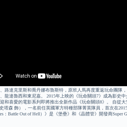
森、路達克里斯和喬丹娜布魯斯特，原班人馬再度重返玩命團隊
龍達魯西和東尼嘉。 2015年上映的《玩命關頭7》成為影史
迎和喜愛的電影系列即將推出全新作品《玩命關頭8》。 自從大
史塔森 飾），一名前任英國軍方特種部隊菁英隊員，首次在20
ttle Out of Hell）》是《堡壘》和《晶體管》開發商Supe