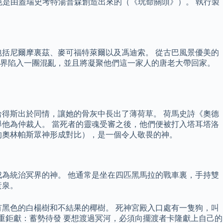
角色是由蓋瑞史考特湯普森創造出來的（《玩命關頭》）。 執行製
括尼爾摩裏茲、麥可福特萊爾以及馮迪索。 從古巴風景優美的
世界陷入一團混亂，並且將凝聚他們這一家人的唐老大帶回家。
得斯出於同情，讓她的骨灰中長出了薄荷草。 荷馬史詩《奧德
他為仲裁人。 當死者的靈魂受審之後，他們便被打入塔耳塔洛
的奧林帕斯眾神形成對比），是一個令人敬畏的神。
為統治冥界的神。 他通常是坐在四匹黑馬拉的戰車裏，手持雙
黃泉。
黑色的白楊樹和不結果的椰樹。 死神宮殿入口處有一隻狗，叫
隆重鉅獻：蓄勢待發 要想渡過冥河，必須向擺渡者卡隆獻上自己的