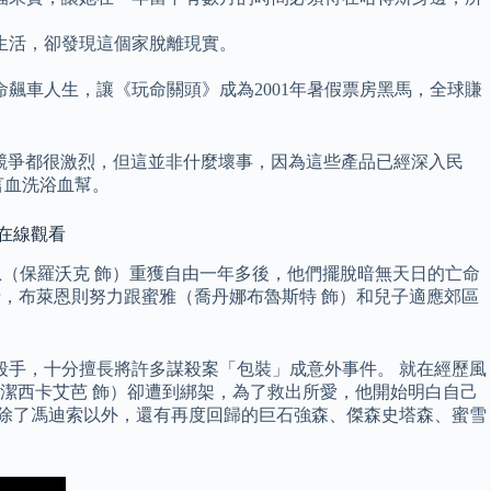
生活，卻發現這個家脫離現實。
飆車人生，讓《玩命關頭》成為2001年暑假票房黑馬，全球賺
費產品的市場競爭都很激烈，但這並非什麼壞事，因為這些產品已經深入民
言血洗浴血幫。
 1在線觀看
恩（保羅沃克 飾）重獲自由一年多後，他們擺脫暗無天日的亡命
感情，布萊恩則努力跟蜜雅（喬丹娜布魯斯特 飾）和兒子適應郊區
殺手，十分擅長將許多謀殺案「包裝」成意外事件。 就在經歷風
潔西卡艾芭 飾）卻遭到綁架，為了救出所愛，他開始明白自己
容除了馮迪索以外，還有再度回歸的巨石強森、傑森史塔森、蜜雪