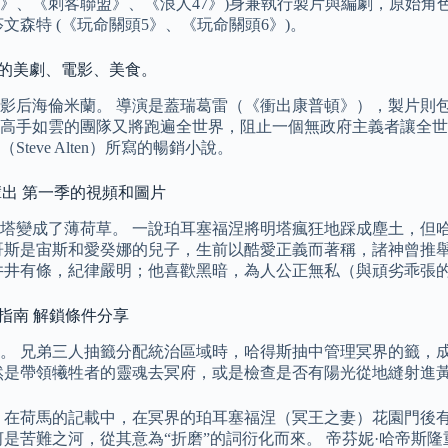
甩尾》、《刺客聯盟》、《浪人47》)身兼執行製片與編劇，原始
文森特 (《玩命關頭5》、《玩命關頭6》)。
的美劇、電影、美食。​
影后海倫米蘭。 導演是蓋瑞葛雷（《衝出康普頓》），製片則包
個高手如雲的團隊又將跑遍全世界，阻止一個無政府主義者讓全
ve Alten）所寫的暢銷小說。
輩出 第一季的視頻和圖片
塔變成了薄荷草。 一說珀耳塞福涅將明塔瘋狂地踩成塵土，但哈
哥斯是宙斯和愛癸娜的兒子，生前以酷愛正義而著稱，諸神曾推舉
井井有條，紀律嚴明；他喜歡黑暗，為人公正無私（與頑劣乖張
指南 解鎖條件分享
。 兄弟三人抽籤分配統治區域時，哈得斯抽中管理冥界的籤，成
然是帶領犧牲者的靈魂去冥府，或是檢查是否有陽光從地縫射進
 在荷馬的記載中，在冥界的珀耳塞福涅（冥王之妻）花園門後有
是苦難之河，從其意為“折磨”的詞衍化而來。 帝芬妮·哈帝斯