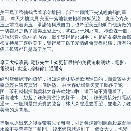
美玉爲了讓仙鶴帶着弟弟離開，自己甘願跳下去減輕仙鶴的重
量。 摩天大樓演員 美玉一落地就去抱着銀狐哭泣，魔王心疼美
玉上前抱着美玉，承諾給雋辰自由，也希望美玉能明白他所做的
一切都只是爲了讓美玉愛上他，就在那一剎那間。 楊蕊森一聽
這話想着小說中的內容，似乎覺得是那回事，可是網友卻反而都
很支持魔王喜歡美玉，覺得魔王爲了愛情纔會變得那樣，所有的
痛苦孤獨都只是爲了美玉。
摩天大樓演員: 電影先生上架更新最快的免費追劇網站，電影 /
電視劇 / 動漫 / 綜藝節目通通有
經對店鋪經理的瞭解，得知這個牀墊是歐洲進口的，而貴賓林大
森曾經在這裏買過一個牀墊。 林大森結婚當天妻子喝多了犯
困，茉莉就指揮着讓林大森去給她卸妝，還不知不覺睡着了。
看着池水，想起了鍾美寶游泳的樣子，此時，鍾美寶恰好打電話
過來，一聽到是鍾美寶的聲音，林大森趕過去看望，並走入了鍾
美寶的房間裏。
等顏永原出來之後要帶着兒子離開，可是鍾潔卻割腕自殺威脅顏
永原不要帶着孩子離開。 後來鍾潔就遇到了一個女大夫，也變