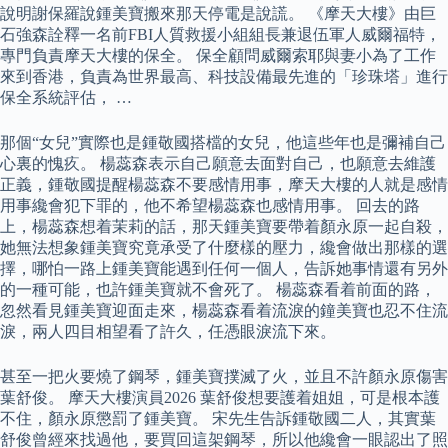
說明謝保羅說鍾美寶搬來那天停電是說謊。 《摩天大樓》由巨
石強森詮釋一名前FBI人質救援小組組長兼退伍軍人威爾福特，
專門負責摩天大樓的保全。 保全顧問威爾索耶與妻小為了工作
來到香港，負責為世界最高、科技設備最先進的「珍珠塔」進行
保全系統評估， …
那個“女兒”實際也是鍾敬國搭檔的女兒，他這些年也是彌補自己
心裏的愧疚。 楊蕊森表示自己願意去面對自己，也願意去維護
正義，鍾敬國提醒楊蕊森不要感情用事，摩天大樓的人就是感情
用事纔會犯下罪的，他不希望楊蕊森也感情用事。 回去的路
上，楊蕊森想着茉莉的話，那天鍾美寶要帶着顏永原一起自殺，
她無法想象鍾美寶究竟承受了什麼樣的壓力，纔會做出那樣的選
擇，哪怕一路上鍾美寶能遇到任何一個人，告訴她事情還有另外
的一種可能，也許鍾美寶就不會死了。 楊蕊森看着前面的路，
忽然看見鍾美寶迎面走來，楊蕊森看着流淚的鐘美寶也忍不住流
淚，兩人四目相望看了許久，任憑眼淚流下來。
甚至一把火要燒了鋼琴，鍾美寶撲滅了火，並且不許顏永原傷害
葉舒俊。 摩天大樓演員2026 葉舒俊想要護着姐姐，可是根本護
不住，顏永原懲罰了鍾美寶。 宋先生告訴鍾敬國二人，其實葉
舒俊曾經來找過他，要買回這架鋼琴，所以他纔會一眼認出了照