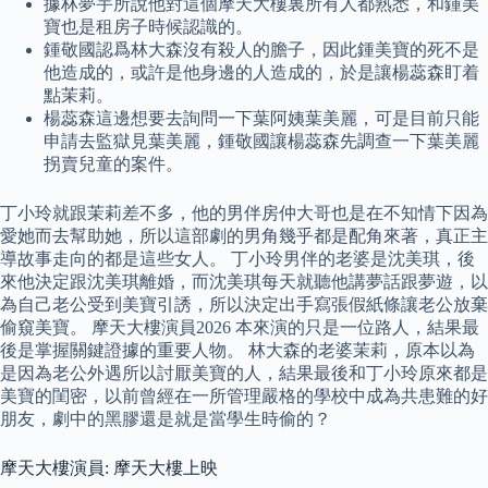
據林夢宇所說他對這個摩天大樓裏所有人都熟悉，和鍾美
寶也是租房子時候認識的。
鍾敬國認爲林大森沒有殺人的膽子，因此鍾美寶的死不是
他造成的，或許是他身邊的人造成的，於是讓楊蕊森盯着
點茉莉。
楊蕊森這邊想要去詢問一下葉阿姨葉美麗，可是目前只能
申請去監獄見葉美麗，鍾敬國讓楊蕊森先調查一下葉美麗
拐賣兒童的案件。
丁小玲就跟茉莉差不多，他的男伴房仲大哥也是在不知情下因為
愛她而去幫助她，所以這部劇的男角幾乎都是配角來著，真正主
導故事走向的都是這些女人。 丁小玲男伴的老婆是沈美琪，後
來他決定跟沈美琪離婚，而沈美琪每天就聽他講夢話跟夢遊，以
為自己老公受到美寶引誘，所以決定出手寫張假紙條讓老公放棄
偷窺美寶。 摩天大樓演員2026 本來演的只是一位路人，結果最
後是掌握關鍵證據的重要人物。 林大森的老婆茉莉，原本以為
是因為老公外遇所以討厭美寶的人，結果最後和丁小玲原來都是
美寶的閨密，以前曾經在一所管理嚴格的學校中成為共患難的好
朋友，劇中的黑膠還是就是當學生時偷的？
摩天大樓演員: 摩天大樓上映