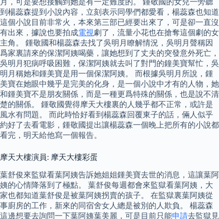
月，可是要想接觸到她是有一定難度的。 鍾敬國的女兒一旁聽
到楊蕊森提到小說內容，立刻表示同學們都愛看，楊蕊森也知道
這個小說目前非常火，本來第三部已經要出來了，可是卻一直沒
有出來，據說也要拍成
電視
劇了，流量小花也在搶奪這個劇的女
主角。 鍾敬國和楊蕊森去找了吳明月瞭解情況，吳明月聲稱因
爲家裏請來的保潔阿姨喝藥，讓她想到了丈夫的突發意外死亡，
吳明月犯病呼吸困難，保潔阿姨就去叫了對門的鐘美寶幫忙，吳
明月稱她和鍾美寶是用一個保潔阿姨。 而根據吳明月所說，鍾
美寶在她眼中幾乎是完美的化身，是一個小說中才有的人物，她
和鍾美寶不是朋友關係，而是一種更爲特殊的關係，也是說不清
楚的關係。 鍾敬國覺得摩天大樓裏的人幾乎都不正常，或許是
風水有問題。 而此時恰好看到楊蕊森回覆東子的話，倆人似乎
約好了去看電影，鍾敬國提出讓楊蕊森一個晚上把所有的小說都
看完，明天給他寫一個報告。
摩天大樓演員: 摩天大樓彩蛋
葉舒俊來監獄看葉阿姨告訴她姐姐鍾美寶去世的消息，這讓葉阿
姨的心情降落到了極點。 葉舒俊每週都會來監獄看葉阿姨，大
家也都知道葉舒俊是被葉阿姨拐賣的孩子。 在監獄裏葉阿姨從
事廚房的工作，新來的同宿舍女人總是被別的人欺負。 楊蕊森
這邊想要去詢問一下葉阿姨葉美麗，可是目前只能
申請
去監獄見