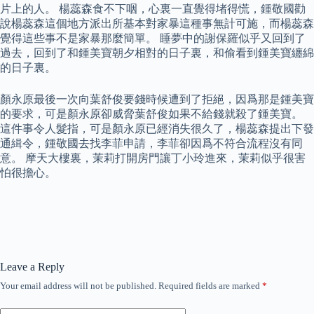
片上的人。 楊蕊森食不下咽，心裏一直覺得堵得慌，鍾敬國勸
說楊蕊森這個地方派出所基本對家暴這種事無計可施，而楊蕊森
覺得這些事不是家暴那麼簡單。 睡夢中的謝保羅似乎又回到了
過去，回到了和鍾美寶朝夕相對的日子裏，和偷看到鍾美寶纏綿
的日子裏。
顏永原最後一次向葉舒俊要錢時候遭到了拒絕，因爲那是鍾美寶
的要求，可是顏永原卻威脅葉舒俊如果不給錢就殺了鍾美寶。
這件事令人髮指，可是顏永原已經消失很久了，楊蕊森提出下發
通緝令，鍾敬國去找李菲申請，李菲卻因爲不符合流程沒有同
意。 摩天大樓裏，茉莉打開房門讓丁小玲進來，茉莉似乎很害
怕很擔心。
Leave a Reply
Your email address will not be published.
Required fields are marked
*