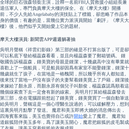
全球的巨石強森領銜主演，詮釋一名前FBI人質救援小組組長兼
退伍軍人，專門負責摩天大樓的保全。 在《摩天大樓》開播
前，不少人先給Angelababy的演技貼上了標籤，卻忽略了作品本
身的價值；有趣的是，當幾位實力派演員開始「劇評」《摩天大
樓》後，他們似乎又開始愛上它的題材。
摩天大樓演員: 新聞雲APP週週躺著抽
吳明月聲稱《祥雲幻影錄》第三部的確是不打算出版了，可是卻
可以私底下發給楊蕊森看看，並且向楊蕊森要了郵箱號碼。 鍾
敬國告訴楊蕊森，鍾美寶的母親是鍾潔，十幾歲高中沒有畢業就
喜歡上了一個船員，可是船員卻因爲有家室不能娶鍾潔，鍾潔十
幾歲就生了孩子，在當地是一樁醜聞，所以幾乎所有人都知道。
後來找了當地一戶沒有孩子的夫妻幫着鍾美寶上了戶籍，鍾潔後
來嫁給了顏永原，而顏永原有個兒子叫顏俊，楊蕊森認爲順着這
幾個線索查下去一定會有新的線索。 吳明月打算給楊蕊森發去
第三部，坐在電腦跟前想起了鍾美寶，鍾美寶買了一個自動筆送
給吳明月，聲稱這是一個心理醫生說過的，可以緩解壓力，想到
這裏吳明月點擊了發送。 魔君和美玉即將大婚的消息傳出去，
四海賓客來臨，美玉也覺得自己或許
開始
愛上了魔君。 魔君知
道銀狐陪伴美玉多年，爲了讓美玉開心，魔君把銀狐的皮毛製成
了衣服，讓美玉穿着銀狐的衣服成親。