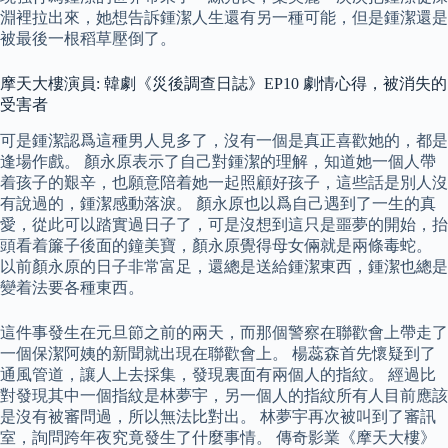
淵裡拉出來，她想告訴鍾潔人生還有另一種可能，但是鍾潔還是
被最後一根稻草壓倒了。
摩天大樓演員: 韓劇《災後調查日誌》EP10 劇情心得，被消失的
受害者
可是鍾潔認爲這種男人見多了，沒有一個是真正喜歡她的，都是
逢場作戲。 顏永原表示了自己對鍾潔的理解，知道她一個人帶
着孩子的艱辛，也願意陪着她一起照顧好孩子，這些話是別人沒
有說過的，鍾潔感動落淚。 顏永原也以爲自己遇到了一生的真
愛，從此可以踏實過日子了，可是沒想到這只是噩夢的開始，抬
頭看着簾子後面的鐘美寶，顏永原覺得母女倆就是兩條毒蛇。
以前顏永原的日子非常富足，還總是送給鍾潔東西，鍾潔也總是
變着法要各種東西。
這件事發生在元旦節之前的兩天，而那個警察在聯歡會上帶走了
一個保潔阿姨的新聞就出現在聯歡會上。 楊蕊森首先懷疑到了
通風管道，讓人上去採集，發現裏面有兩個人的指紋。 經過比
對發現其中一個指紋是林夢宇，另一個人的指紋所有人目前應該
是沒有被審問過，所以無法比對出。 林夢宇再次被叫到了審訊
室，詢問跨年夜究竟發生了什麼事情。 傳奇影業《摩天大樓》