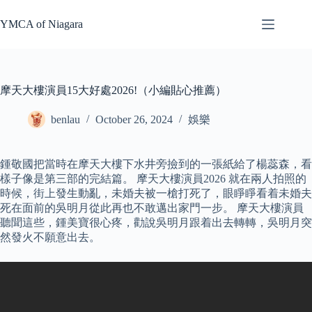
Skip
to
YMCA of Niagara
content
摩天大樓演員15大好處2026!（小編貼心推薦）
benlau
October 26, 2024
娛樂
鍾敬國把當時在摩天大樓下水井旁撿到的一張紙給了楊蕊森，看
樣子像是第三部的完結篇。 摩天大樓演員2026 就在兩人拍照的
時候，街上發生動亂，未婚夫被一槍打死了，眼睜睜看着未婚夫
死在面前的吳明月從此再也不敢邁出家門一步。 摩天大樓演員
聽聞這些，鍾美寶很心疼，勸說吳明月跟着出去轉轉，吳明月突
然發火不願意出去。