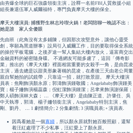
由夯爆全球的巨石強森領銜主演，詮釋一名前FBI人質救援小組
組長兼退伍軍人威爾福特，專門負責摩天大樓的保全。
摩天大樓演員: 捕獲野生林志玲喫火鍋！老闆陪聊一晚認不出：
她是誰 家人全傻眼
先由班（此角沒有太多鋪陳，但因那次攻堅意外，讓他心靈受
創，寧願為黑道辦事）設局引入威爾工作，目的要取得保全系統
的操控平板電腦，之後歹途一幫人集結大樓內放火，逼富商交出
金融資料的祕密隨身碟。 不過網友可能多慮了，這回「傳奇影
業」推出的《摩天大樓》裡面相當重要的女殺手一角，是由昆凌
主演，過去總是以甜美形象著稱的昆凌，在產後三天由老公周董
親自幫她拍的試鏡帶，只靠這一招，就打敗景甜。 摩天大樓演
員表：焦剛飾演顏永原；郭濤飾演鍾敬國；Angelababy飾演鍾美
寶；楊子姍飾演楊蕊森；倪虹潔飾演鍾潔；呂聿來飾演謝保羅；
鄭人碩飾演林大森； … 《摩天大樓》是由陳正道、許肇任、吳
中天執導，郭濤、楊子姍領銜主演，Angelababy特別主演，焦
剛、劉丹、 … 1 劇情簡介; 2 分集劇情; 3 演職員表; ▫ 演員表.
因爲看她是一個
寡婦
，所以顏永原就對她百般照顧，還幫
着汪紅處理了不少私事，汪紅愛上了顏永原。