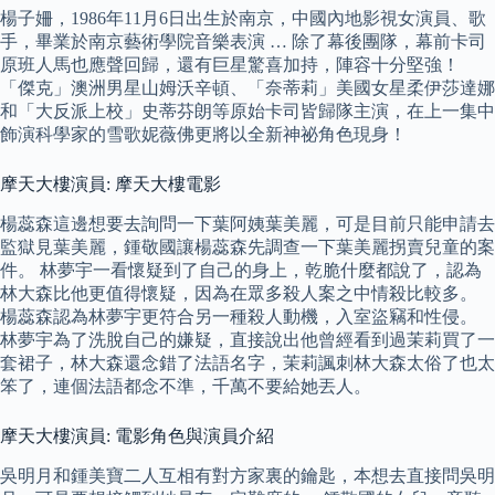
楊子姍，1986年11月6日出生於南京，中國內地影視女演員、歌
手，畢業於南京藝術學院音樂表演 … 除了幕後團隊，幕前卡司
原班人馬也應聲回歸，還有巨星驚喜加持，陣容十分堅強！
「傑克」澳洲男星山姆沃辛頓、「奈蒂莉」美國女星柔伊莎達娜
和「大反派上校」史蒂芬朗等原始卡司皆歸隊主演，在上一集中
飾演科學家的雪歌妮薇佛更將以全新神祕角色現身！
摩天大樓演員: 摩天大樓電影
楊蕊森這邊想要去詢問一下葉阿姨葉美麗，可是目前只能申請去
監獄見葉美麗，鍾敬國讓楊蕊森先調查一下葉美麗拐賣兒童的案
件。 林夢宇一看懷疑到了自己的身上，乾脆什麼都說了，認為
林大森比他更值得懷疑，因為在眾多殺人案之中情殺比較多。
楊蕊森認為林夢宇更符合另一種殺人動機，入室盜竊和性侵。
林夢宇為了洗脫自己的嫌疑，直接說出他曾經看到過茉莉買了一
套裙子，林大森還念錯了法語名字，茉莉諷刺林大森太俗了也太
笨了，連個法語都念不準，千萬不要給她丟人。
摩天大樓演員: 電影角色與演員介紹
吳明月和鍾美寶二人互相有對方家裏的鑰匙，本想去直接問吳明