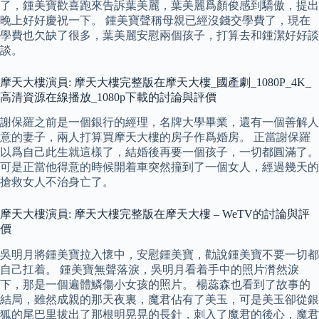
了，鍾美寶歡喜跑來告訴葉美麗，葉美麗爲顏俊感到驕傲，提出
晚上好好慶祝一下。 鍾美寶聲稱母親已經沒錢交學費了，現在
學費也欠缺了很多，葉美麗安慰兩個孩子，打算去和鍾潔好好談
談。
摩天大樓演員: 摩天大樓完整版在摩天大樓_國產劇_1080P_4K_
高清資源在線播放_1080p下載的討論與評價
謝保羅之前是一個銀行的經理，名牌大學畢業，還有一個善解人
意的妻子，兩人打算買摩天大樓的房子作爲婚房。 正當謝保羅
以爲自己此生就這樣了，結婚後再要一個孩子，一切都圓滿了。
可是正當他得意的時候開着車突然撞到了一個女人，經過幾天的
搶救女人不治身亡了。
摩天大樓演員: 摩天大樓完整版在摩天大樓 – WeTV的討論與評
價
吳明月將鍾美寶拉入懷中，安慰鍾美寶，勸說鍾美寶不要一切都
自己扛着。 鍾美寶無聲落淚，吳明月看着手中的照片潸然淚
下，那是一個遍體鱗傷小女孩的照片。 楊蕊森也看到了故事的
結局，雖然成親的那天夜裏，魔君佔有了美玉，可是美玉卻從銀
狐的尾巴里拔出了那根明晃晃的長針，刺入了魔君的後心，魔君