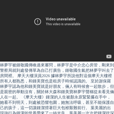
林夢宇被鍾敬國傳喚過來審問，林夢宇是中介忠心房管，剛來到
警察局就到處發傳單為自己打廣告，鍾敬國生氣把林夢宇叫去了
房間裡。 摩天大樓演員2026 據林夢宇所說他對這個摩天大樓裡
所有人都熟悉，和鍾美寶也是租房子時候認識的。 至於謝保羅
林夢宇認為他和鍾美寶就是好朋友，倆人有時候會一起散步，但
是親密的舉動沒有，關於林大森和鍾美寶林夢宇聲稱從未看見倆
人在一起。 《摩天大樓》鍾潔的人生被顏永原緊緊攥在手中，
她看不到明天，到處被恐懼包圍，她無法呼吸，甚至不能保護自
己的孩子，這一切讓鍾潔揹著巨大包袱艱難前行。 葉美麗的出
現強行為鍾潔的世界帶來了一絲光良，葉美麗一次次把鍾潔從深