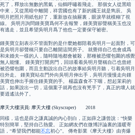
死了，釋放出無數的黑氣，仙鶴呼嘯着飛走。 那個女人從黑暗
中來，又從黑暗中離開，祥雲國也有了新的國王就是雋辰。 吳
明月把照片用紙包好了，重新放在抽屜裏，眼淚早就模糊了視
線。 吳明月詢問鍾美寶爲何不去報警，鍾美寶卻聲稱美玉也沒
有逃走，並且希望吳明月爲了他也一定要保守祕密。
鍾美寶立刻表示不管面對的是什麼她都陪着吳明月一起面對，可
是吳明月卻聲稱只要自己離開這間房子。 就覺得自己也會成爲
和未婚夫一樣的人，隨時隨地都會被殺，那種被恐懼包圍的感覺
無人能懂。 鍾美寶打開房門，回頭看着吳明月聲稱自己也曾經
被恐懼包圍，而且主動說出自己的故事給吳明月聽，引着吳明月
往外走。 鍾美寶站在門外向吳明月伸出手，吳明月慢慢走向鍾
美寶也伸出手握住鍾美寶的手。 楊蕊森食不下咽，想起茉莉的
話，如果說出一切，這個案子就再也沒有兇手了，真正的壞人就
要逍遙法外了。
摩天大樓演員: 摩天大樓 (Skyscraper) 2018
同樣，這也是薛之謙真誠的內心剖白，正如薛之謙曾說：“快樂
特別簡單，堅持自己熱愛。 正如網友們在微博評論裏的溫暖寄
語，“希望我們都能
不忘
初心”。 傳奇影業《摩天大樓》由夯爆