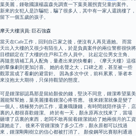
葉美麗，鍾敬國讓楊蕊森先調查一下葉美麗拐賣兒童的案件。
新來的女犯人是詐騙犯，騙了很多人，其中有一家人還跳樓了，
留下一個五歲的孩子。
摩天大樓演員: 巨石強森
當天在Cafe工作，回到自己家之後，便沒有人再見過她。 而當
天出入大樓的又很少有陌生人，於是負責案件的兩位警察很快將
目標鎖定在了大樓的住戶和工作人員中。 比起定位男女主角、
再隨意填補工具人配角，量產出來的快餐劇，《摩天大樓》這樣
的羣像劇則更加討喜。 她的名聲之大，口碑之差，甚至被一些
觀眾當成了看劇的避雷針。 因為多次中伏，前科累累，筆者本
來沒抱太大期待，只保持觀望的態度。
可是鍾潔卻認爲那是留給顏俊的錢，堅決不同意，鍾潔希望葉美
麗能幫幫她，葉美麗摟着鍾潔心疼答應。 後來鍾潔就像是變了
一個人，積極努力的工作，還兼職賺錢，有時間就陪伴孩子，店
裏的人都很喜歡鐘潔。 終於有一天，顏永原再次找來了，當場
砸壞了店裏的東西，老闆不敢再留着鍾潔就給了她兩個月的工資
讓她走了。 後來不管鍾潔換了多少工作，顏永原都可以找過
來，鍾潔剛剛樹立的信心都被打消了。 顏俊鋼琴比賽順利通過