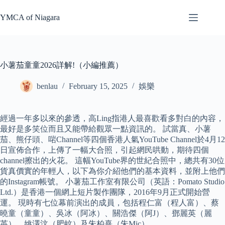
Skip
to
YMCA of Niagara
content
小薯茄童童2026詳解!（小編推薦）
benlau
February 15, 2025
娛樂
經過一年多以來的參透，高Ling指港人最喜歡看多對白的內容，
最好是多笑位而且又能帶給觀眾一點資訊的。 試當真、小薯
茄、熊仔頭、啱Channel等四個香港人氣YouTube Channel於4月12
日宣佈合作，上傳了一幅大合照，引起網民哄動，期待四個
channel擦出的火花。 這幅YouTube界的世紀合照中，總共有30位
貨真價實的年輕人，以下為你介紹他們的基本資料，並附上他們
的Instagram帳號。 小薯茄工作室有限公司（英語：Pomato Studio
Ltd.）是香港一個網上短片製作團隊，2016年9月正式開始營
運。 現時有七位幕前演出的成員，包括程仁富（程人富）、蔡
曉童（童童）、吳冰（阿冰）、關浩傑（阿J）、鄧麗英（麗
英）、姚澤汶（肥蚊）及朱柏熹（朱Mic）。