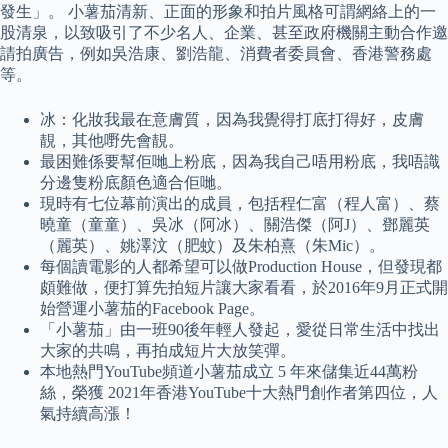
發生」。 小薯茄清新、正面的形象和拍片風格可謂網絡上的一
股清泉，以致吸引了不少名人、企業、甚至政府機關主動合作邀
請拍廣告，例如吳浩康、劉浩龍、消費者委員會、香港警務處
等。
冰：化妝我最在意膚質，因為我覺得打底打得好，皮膚
靚，其他嘢先會靚。
最困難係要幫佢哋上粉底，因為我自己唔用粉底，我唔識
分邊隻粉底顏色適合佢哋。
現時有七位幕前演出的成員，包括程仁富（程人富）、蔡
曉童（童童）、吳冰（阿冰）、關浩傑（阿J）、鄧麗英
（麗英）、姚澤汶（肥蚊）及朱柏熹（朱Mic）。
每個讀電影的人都希望可以做Production House，但發現都
頗難做，便打算先拍短片讓大家看看，於2016年9月正式開
始營運小薯茄的Facebook Page。
「小薯茄」由一班90後年輕人發起，愛從日常生活中找出
大家的共鳴，再拍成短片大放笑彈。
本地熱門YouTube頻道小薯茄成立 5 年來儲集近44萬粉
絲，榮獲 2021年香港YouTube十大熱門創作者第四位，人
氣持續高漲！