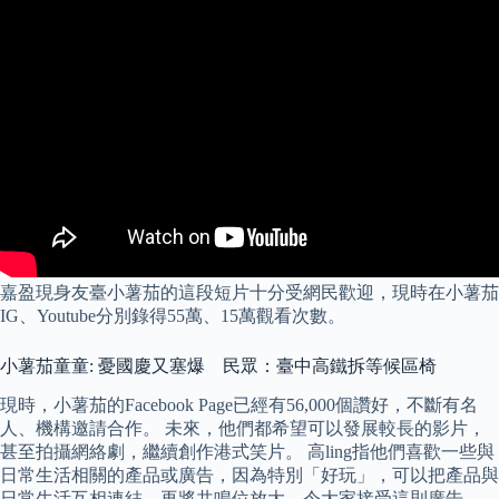
嘉盈現身友臺小薯茄的這段短片十分受網民歡迎，現時在小薯茄
IG、Youtube分別錄得55萬、15萬觀看次數。
小薯茄童童: 憂國慶又塞爆 民眾：臺中高鐵拆等候區椅
現時，小薯茄的Facebook Page已經有56,000個讚好，不斷有名
人、機構邀請合作。 未來，他們都希望可以發展較長的影片，
甚至拍攝網絡劇，繼續創作港式笑片。 高ling指他們喜歡一些與
日常生活相關的產品或廣告，因為特別「好玩」，可以把產品與
日常生活互相連結，再將共鳴位放大，令大家接受這則廣告。