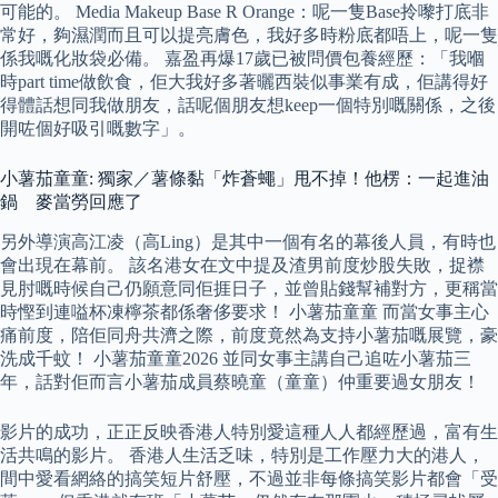
可能的。 Media Makeup Base R Orange：呢一隻Base拎嚟打底非
常好，夠濕潤而且可以提亮膚色，我好多時粉底都唔上，呢一隻
係我嘅化妝袋必備。 嘉盈再爆17歲已被問價包養經歷：「我嗰
時part time做飲食，佢大我好多著曬西裝似事業有成，佢講得好
得體話想同我做朋友，話呢個朋友想keep一個特別嘅關係，之後
開咗個好吸引嘅數字」。
小薯茄童童: 獨家／薯條黏「炸蒼蠅」甩不掉！他楞：一起進油
鍋 麥當勞回應了
另外導演高江凌（高Ling）是其中一個有名的幕後人員，有時也
會出現在幕前。 該名港女在文中提及渣男前度炒股失敗，捉襟
見肘嘅時候自己仍願意同佢捱日子，並曾貼錢幫補對方，更稱當
時慳到連嗌杯凍檸茶都係奢侈要求！ 小薯茄童童 而當女事主心
痛前度，陪佢同舟共濟之際，前度竟然為支持小薯茄嘅展覽，豪
洗成千蚊！ 小薯茄童童2026 並同女事主講自己追咗小薯茄三
年，話對佢而言小薯茄成員蔡曉童（童童）仲重要過女朋友！
影片的成功，正正反映香港人特別愛這種人人都經歷過，富有生
活共鳴的影片。 香港人生活乏味，特別是工作壓力大的港人，
間中愛看網絡的搞笑短片舒壓，不過並非每條搞笑影片都會「受