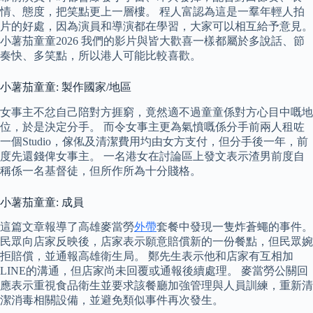
情、態度，把笑點更上一層樓。 程人富認為這是一羣年輕人拍
片的好處，因為演員和導演都在學習，大家可以相互給予意見。
小薯茄童童2026 我們的影片與皆大歡喜一樣都屬於多說話、節
奏快、多笑點，所以港人可能比較喜歡。
小薯茄童童: 製作國家/地區
女事主不忿自己陪對方捱窮，竟然適不過童童係對方心目中嘅地
位，於是決定分手。 而令女事主更為氣憤嘅係分手前兩人租咗
一個Studio，傢俬及清潔費用圴由女方支付，但分手後一年，前
度先還錢俾女事主。 一名港女在討論區上發文表示渣男前度自
稱係一名基督徒，但所作所為十分賤格。
小薯茄童童: 成員
這篇文章報導了高雄麥當勞
外帶
套餐中發現一隻炸蒼蠅的事件。
民眾向店家反映後，店家表示願意賠償新的一份餐點，但民眾婉
拒賠償，並通報高雄衛生局。 鄭先生表示他和店家有互相加
LINE的溝通，但店家尚未回覆或通報後續處理。 麥當勞公關回
應表示重視食品衛生並要求該餐廳加強管理與人員訓練，重新清
潔消毒相關設備，並避免類似事件再次發生。