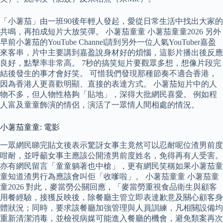
「小薯茄」由一班90後年輕人發起，愛從日常生活中找出大家的
共鳴，再拍成短片大放笑彈。 小薯茄童童 小薯茄童童2026 另外
早前小薯茄的YouTube Channel請到另外一位人氣YouTuber嘉盈
來客串，片中主要講到嘉盈說身材好的煩惱，這影片播出後反應
良好，點擊率非常高。 7秒的搞笑短片要觀眾多想，想像片段完
結後發生的事才會好笑。 可惜我們發現那種節奏不適合香港，
因為香港人更喜歡明顯、直接的表達方式。 小薯茄短片中的人
物不多，但人物性格夠「貼地」，深得大批網民喜愛。 例如程
人富及童童飾演的情侶，演活了一眾情人間相處的情況。
小薯茄童童: 電影
一眾網民睇完貼文後表示驚訝女事主竟然可以忍耐呢位渣男前度
咁耐，並呼籲女事主應該公開渣男前度姓名，免得再有人受害。
亦有網民留言「童童躺著也中槍」，更有網民笑稱如果小薯茄童
童知道渣男行為應該會叫佢「收嗲啦」。 小薯茄童童 小薯茄童
童2026 對此，麥當勞公關回應，「麥當勞重視食品衛生與顧客
用餐經驗，接獲反映後，除餐廳主管立即表達歉意及關心顧客身
體狀況；同時，要求該餐廳加強管理與人員訓練，凡相關設備均
重新清潔消毒，並檢視病媒可能進入餐廳的機會，避免類案再次