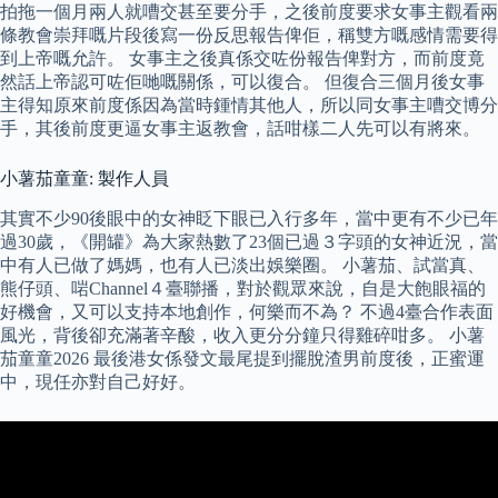
拍拖一個月兩人就嘈交甚至要分手，之後前度要求女事主觀看兩
條教會崇拜嘅片段後寫一份反思報告俾佢，稱雙方嘅感情需要得
到上帝嘅允許。 女事主之後真係交咗份報告俾對方，而前度竟
然話上帝認可咗佢哋嘅關係，可以復合。 但復合三個月後女事
主得知原來前度係因為當時鍾情其他人，所以同女事主嘈交博分
手，其後前度更逼女事主返教會，話咁樣二人先可以有將來。
小薯茄童童: 製作人員
其實不少90後眼中的女神眨下眼已入行多年，當中更有不少已年
過30歲，《開罐》為大家熱數了23個已過３字頭的女神近況，當
中有人已做了媽媽，也有人已淡出娛樂圈。 小薯茄、試當真、
熊仔頭、啱Channel４臺聯播，對於觀眾來說，自是大飽眼福的
好機會，又可以支持本地創作，何樂而不為？ 不過4臺合作表面
風光，背後卻充滿著辛酸，收入更分分鐘只得雞碎咁多。 小薯
茄童童2026 最後港女係發文最尾提到擺脫渣男前度後，正蜜運
中，現任亦對自己好好。