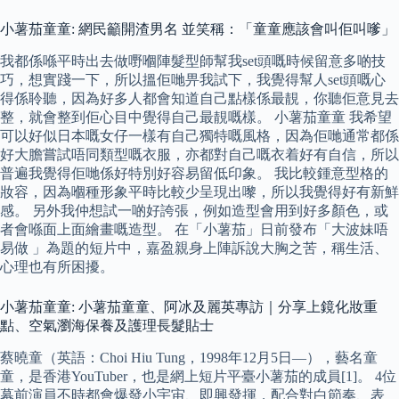
小薯茄童童: 網民籲開渣男名 並笑稱：「童童應該會叫佢叫嗲」
我都係喺平時出去做嘢嗰陣髮型師幫我set頭嘅時候留意多啲技
巧，想實踐一下，所以搵佢哋畀我試下，我覺得幫人set頭嘅心
得係聆聽，因為好多人都會知道自己點樣係最靚，你聽佢意見去
整，就會整到佢心目中覺得自己最靚嘅樣。 小薯茄童童 我希望
可以好似日本嘅女仔一樣有自己獨特嘅風格，因為佢哋通常都係
好大膽嘗試唔同類型嘅衣服，亦都對自己嘅衣着好有自信，所以
普遍我覺得佢哋係好特別好容易留低印象。 我比較鍾意型格的
妝容，因為嗰種形象平時比較少呈現出嚟，所以我覺得好有新鮮
感。 另外我仲想試一啲好誇張，例如造型會用到好多顏色，或
者會喺面上面繪畫嘅造型。 在「小薯茄」日前發布「大波妹唔
易做 」為題的短片中，嘉盈親身上陣訴說大胸之苦，稱生活、
心理也有所困擾。
小薯茄童童: 小薯茄童童、阿冰及麗英專訪｜分享上鏡化妝重
點、空氣瀏海保養及護理長髮貼士
蔡曉童（英語：Choi Hiu Tung，1998年12月5日—），藝名童
童，是香港YouTuber，也是網上短片平臺小薯茄的成員[1]。 4位
幕前演員不時都會爆發小宇宙、即興發揮，配合對白節奏、表