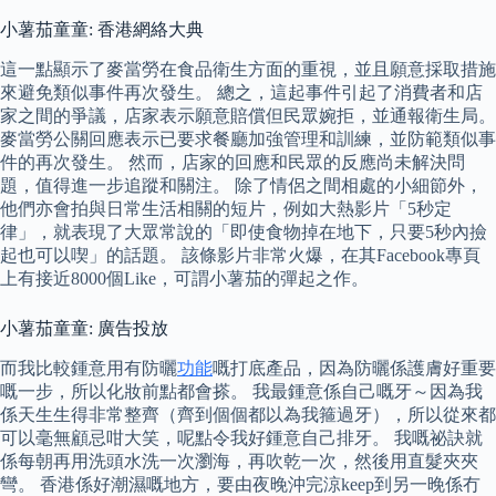
小薯茄童童: 香港網絡大典
這一點顯示了麥當勞在食品衛生方面的重視，並且願意採取措施
來避免類似事件再次發生。 總之，這起事件引起了消費者和店
家之間的爭議，店家表示願意賠償但民眾婉拒，並通報衛生局。
麥當勞公關回應表示已要求餐廳加強管理和訓練，並防範類似事
件的再次發生。 然而，店家的回應和民眾的反應尚未解決問
題，值得進一步追蹤和關注。 除了情侶之間相處的小細節外，
他們亦會拍與日常生活相關的短片，例如大熱影片「5秒定
律」，就表現了大眾常說的「即使食物掉在地下，只要5秒內撿
起也可以喫」的話題。 該條影片非常火爆，在其Facebook專頁
上有接近8000個Like，可謂小薯茄的彈起之作。
小薯茄童童: 廣告投放
而我比較鍾意用有防曬
功能
嘅打底產品，因為防曬係護膚好重要
嘅一步，所以化妝前點都會搽。 我最鍾意係自己嘅牙～因為我
係天生生得非常整齊（齊到個個都以為我箍過牙），所以從來都
可以毫無顧忌咁大笑，呢點令我好鍾意自己排牙。 我嘅祕訣就
係每朝再用洗頭水洗一次瀏海，再吹乾一次，然後用直髮夾夾
彎。 香港係好潮濕嘅地方，要由夜晚沖完涼keep到另一晚係冇