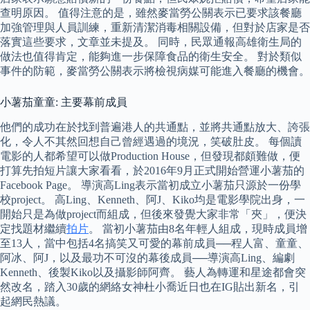
查明原因。 值得注意的是，雖然麥當勞公關表示已要求該餐廳
加強管理與人員訓練，重新清潔消毒相關設備，但對於店家是否
落實這些要求，文章並未提及。 同時，民眾通報高雄衛生局的
做法也值得肯定，能夠進一步保障食品的衛生安全。 對於類似
事件的防範，麥當勞公關表示將檢視病媒可能進入餐廳的機會。
小薯茄童童: 主要幕前成員
他們的成功在於找到普遍港人的共通點，並將共通點放大、誇張
化，令人不其然回想自己曾經遇過的境況，笑破肚皮。 每個讀
電影的人都希望可以做Production House，但發現都頗難做，便
打算先拍短片讓大家看看，於2016年9月正式開始營運小薯茄的
Facebook Page。 導演高Ling表示當初成立小薯茄只源於一份學
校project。 高Ling、Kenneth、阿J、Kiko均是電影學院出身，一
開始只是為做project而組成，但後來發覺大家非常「夾」，便決
定找題材繼續
拍片
。 當初小薯茄由8名年輕人組成，現時成員增
至13人，當中包括4名搞笑又可愛的幕前成員──程人富、童童、
阿冰、阿J，以及最功不可沒的幕後成員──導演高Ling、編劇
Kenneth、後製Kiko以及攝影師阿齊。 藝人為轉運和星途都會突
然改名，踏入30歲的網絡女神杜小喬近日也在IG貼出新名，引
起網民熱議。