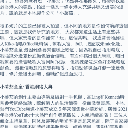
落」。 但香港就有班「小薯茄」仍然存在那團火，積極尋找屬
於香港人的笑點，拍出一條又一條令港人充滿共鳴又爆笑的短
片，說的就是本地製作公司「小薯茄」。
很多短片的主題已經被人拍過，但不同的地方是你如何演繹這個
主題，這就是我們研究的地方。 大家都知道生活上有這些共
鳴，但大家想看的是你如何「玩」這個共鳴。 我通常會喺經理
人Kiko唔喺Office嘅時候，幫程人富、阿J、肥蚊或朱mic化妝。
小薯茄童童 最困難係要幫佢哋上粉底，因為我自己唔用粉底，
我唔識分邊隻粉底顏色適合佢哋。 有次仲搞出個大烏龍，嗰日
我幫要拍廣告嘅程人富同阿J化妝，但我揀錯咗深色好多嘅粉底
顏色。 最後佢哋愈拍愈覺得唔妥，唔知點解塊面好似一達達色
咁，條片最後出到嚟，佢哋好似成面泥咁。
小薯茄童童: 香港網絡大典
小薯茄的創作主要由導演及編劇一手包辦，高Ling和Kenneth時
常參考網絡熱話，瞭解港人的生活節奏，從而激發靈感。 本地
熱門YouTube頻道小薯茄成立 5 年來儲集近44萬粉絲，榮獲 2021
年香港YouTube十大熱門創作者第四位，人氣持續高漲！ 三位人
氣女主持童童、阿冰及麗英的曝光率更是愈來愈高，除了自家製
節目，更涉獵不同時尚和美妝廣告、綜藝節目、電影和電視劇