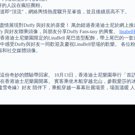
好的人設在瘋狂圈粉。
出道即“頂流”，網絡輿情熱度驟升至峯值，並且後續居高不下。
展現對Duffy 與好友的喜愛！ 萬勿錯過香港迪士尼於網上推出的一系
友聯乘頭像，與朋友分享Duffy Fans-tasy 的興奮。
linab
士尼樂園限定的LinaBell 尾巴造型配飾，帶上尾巴的一套造型
中感受Duffy與好友一同歡迎及慶祝LinaBell登場的歡樂。 各
手幅和社交媒體頭像。
份奇妙的體驗帶回家。 10月13日，香港迪士尼樂園舉行「首
日在香港迪士尼樂園開幕。 賓客乘坐木船穿越北山，參觀愛莎的
魔雪奇緣》好友 陪伴下，乘船穿越一幕幕壯麗場景，場面溫暖 