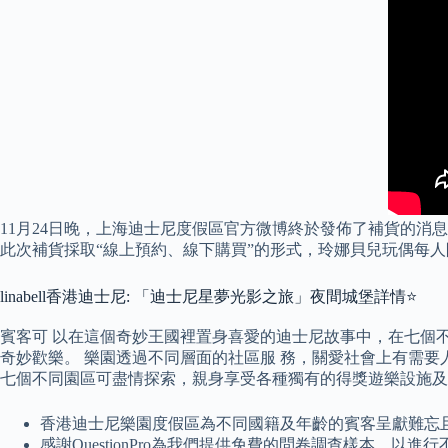
11月24日晚，上海迪士尼度假區官方微博終於發佈了補貨的消息。
此次補貨採取“線上預約、線下購買”的形式，玲娜貝兒玩偶每人
linabell香港迪士尼: 「迪士尼星夢光影之旅」夜間城堡詳情⭐
賓客可 以在這個奇妙王國裡置身喜愛的迪士尼故事中，在七個不
奇妙歡樂。 樂園透過不同層面的社區服 務，關愛社會上有需
七個不同園區可盡情探索，親身享受各種獨有的得獎遊樂設施及
香港迪士尼樂園度假區為不同國籍及年齡的賓客呈獻難忘
感謝QuestionPro為我們提供免費的問卷調查樣本，以