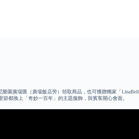
園廣場匯（廣場飯店旁）領取商品，也可獲贈獨家「LinaBell
年到萬聖節都換上「奇妙一百年」的主題服飾，與賓客開心會面。