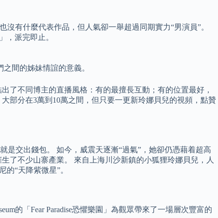
，也沒有什麼代表作品，但人氣卻一舉超過同期實力“男演員”。
卡」，派完即止。
們之間的姊妹情誼的意義。
結出了不同博主的直播風格：有的最擅長互動；有的位置最好，
多，大部分在3萬到10萬之間，但只要一更新玲娜貝兒的視頻，點贊
是交出錢包。 如今，威震天逐漸“過氣”，她卻仍憑藉着超高
催生了不少山寨產業。 來自上海川沙新鎮的小狐狸玲娜貝兒，人
尼的“天降紫微星”。
eum的「Fear Paradise恐懼樂園」為觀眾帶來了一場層次豐富的