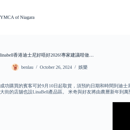
Skip
to
content
YMCA of Niagara
linabell香港迪士尼好唔好2026!專家建議咁做…
benlau
October 26, 2024
娛樂
成功購買的賓客可於9月10日起取貨，須預約日期和時間到迪士尼樂
大街的店舖也設LinaBell產品區。 米奇與好友將由農曆新