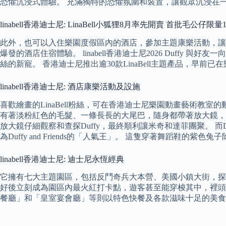
恐懼沉浸式體驗。 充滿獨特的恐懼氛圍和裝置，讓觀眾沉浸在
linabell香港迪士尼: LinaBell小狐狸8月率先開賣 首批毛公
此外，也可以入住樂園度假區內的酒店，參加主題康樂活動，讓阿德
爆發的酒店住宿體驗。 linabell香港迪士尼2026 Duffy
絲的新寵。 香港迪士尼推出逾30款LinaBell主題產品，早前
linabell香港迪士尼: 酒店康樂活動及設施
喜歡繪畫的LinaBell粉絲，可在香港迪士尼樂園動畫藝術教室的動畫師
有著淡粉紅色的毛髮、一條長長的大尾巴，隨身都帶著放大鏡，非常可
放大鏡仔細觀察和查探Duffy，最終順利讓米奇和達菲團聚。 而Du
為Duffy and Friends的「人氣王」。 這隻穿著舞蹈鞋
linabell香港迪士尼: 迪士尼永恆經典
它擁有七大主題園區，包括反鬥奇兵大本營、美國小鎮大街，探險世
好後立刻成為園區內最火紅打卡點，遊客甚至能穿梭其中，裡頭也
餐廳」和「皇室宴會廳」等則以特色快餐及各款滋味十足的美食