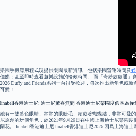
樂園手機應用程式現提供樂園最新資訊，包括樂園營運時間及
娛
佳餚；甚至即時查看遊樂設施的輪候時間。 而「奇妙處處通」會員
2026 Duffy and Friends系列一向很受歡迎，每次
可愛！
linabell香港迪士尼: 迪士尼驚喜無間 香港迪士尼樂園度假區
她有一雙藍色眼睛、常常的眼睫毛、頭戴著蝴蝶結，非常可愛的女生造型
尼原創的玩偶角色，於2021年9月29日在中國上海迪士尼樂園度
蘭花。 linabell香港迪士尼 linabell香港迪士尼202