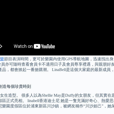
樂
節目表演時間，更可於樂園內使用GPS導航地圖，迅速找出
亦可隨時查看會員卡不適用日子及會員尊享禮遇，與親朋好友更盡情
推出新角色或新產品，都會掀起一番搶購潮。 LinaBell是這個大家
為你創造每個珍貴時刻
。 很多人以為Shellie May是Duffy的女朋友，但其實
假區正式亮相。 linabell香港迪士尼 她是一隻充滿好奇心
6 因爲上海迪士尼樂園度假區位於浦東新區川沙鎮，被網友稱作“川沙妲己