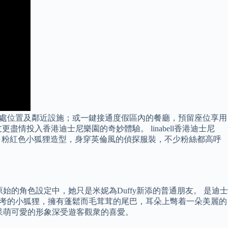
身處位置及鄰近設施；或一鍵接通度假區內的餐廳，預留座位享用
投入香港迪士尼樂園的奇妙體驗。 linabell香港迪士尼
庭的最新成員，粉紅色小狐狸造型，身穿英倫風的偵探服裝，不少粉絲都高呼
在原始的角色設定中，她只是米妮為Duffy新添的普通朋友。 是迪士
、熱愛思考的小狐狸，擁有蓬鬆而毛茸茸的尾巴，耳朵上彆着一朵美麗的
”，她呆萌可愛的形象深受遊客觀衆的喜愛。