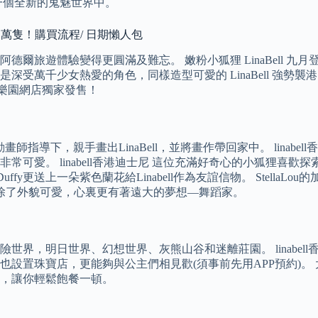
一個全新的鬼魅世界中。
仔限量1萬隻！購買流程/ 日期懶人包
爾旅遊體驗變得更圓滿及難忘。 嫩粉小狐狸 LinaBell 
 與好友一向是深受萬千少女熱愛的角色，同樣造型可愛的 LinaBel
已在樂園網店獨家發售！
指導下，親手畫出LinaBell，並將畫作帶回家中。 linabell香
愛。 linabell香港迪士尼 這位充滿好奇心的小狐狸喜歡探
ffy更送上一朵紫色蘭花給Linabell作為友誼信物。 Stell
的紫色兔子除了外貌可愛，心裏更有著遠大的夢想—舞蹈家。
界，明日世界、幻想世界、灰熊山谷和迷離莊園。 linabel
設置珠寶店，更能夠與公主們相見歡(須事前先用APP預約)。
，讓你輕鬆飽餐一頓。