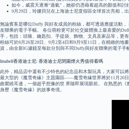
如今，威震天逐漸“過氣”，她卻仍憑藉着超高的顏值和討
9月29日，玲娜貝兒在上海迪士尼度假區全球首次亮相，
無論賓客是哪位Duffy 與好友成員的粉絲，都可透過應援活動， 盡情
友聯乘的電子手幅。 各位萌粉更可於社交媒體換上最喜愛的Duffy 與好
手，包括：頭箍、鑰匙扣、手提袋、飾物、文具及家品等，更有香港迪
粉絲可於8月26至28日、9月2至4日和9月9至11日，在精緻的地畫
資，由全新IG濾鏡至每款分別與不同Duffy與好友聯乘的電子
linabell香港迪士尼: 香港迪士尼閉園煙火秀值得看嗎
此外，精品店中還有不少特色的紀念品和木製玩具，大家可以將這
最大型的《魔雪奇緣》主題園區——魔雪奇緣世界將於11月20
曲縈繞耳邊，一個超乎想像的世 界隨即展現眼前。 在熟悉的《
身歷《魔雪奇緣》的故事奇境。