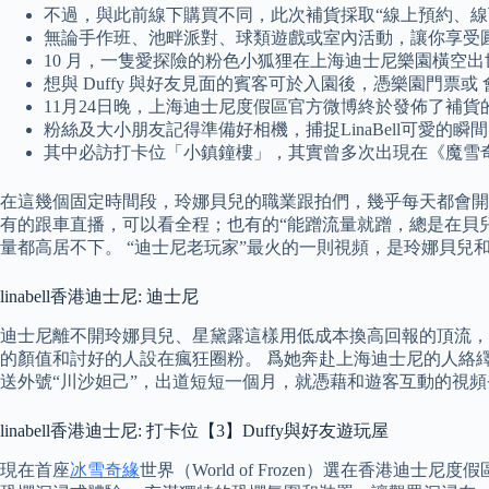
不過，與此前線下購買不同，此次補貨採取“線上預約、線
無論手作班、池畔派對、球類遊戲或室內活動，讓你享受
10 月，一隻愛探險的粉色小狐狸在上海迪士尼樂園橫空
想與 Duffy 與好友見面的賓客可於入園後，憑樂園門
11月24日晚，上海迪士尼度假區官方微博終於發佈了補貨
粉絲及大小朋友記得準備好相機，捕捉LinaBell可愛的瞬
其中必訪打卡位「小鎮鐘樓」，其實曾多次出現在《魔雪
在這幾個固定時間段，玲娜貝兒的職業跟拍們，幾乎每天都會開
有的跟車直播，可以看全程；也有的“能蹭流量就蹭，總是在貝兒接待
量都高居不下。 “迪士尼老玩家”最火的一則視頻，是玲娜貝兒和
linabell香港迪士尼: 迪士尼
迪士尼離不開玲娜貝兒、星黛露這樣用低成本換高回報的頂流，
的顏值和討好的人設在瘋狂圈粉。 爲她奔赴上海迪士尼的人絡繹
送外號“川沙妲己”，出道短短一個月，就憑藉和遊客互動的視
linabell香港迪士尼: 打卡位【3】Duffy與好友遊玩屋
現在首座
冰雪奇緣
世界（World of Frozen）選在香港迪士尼