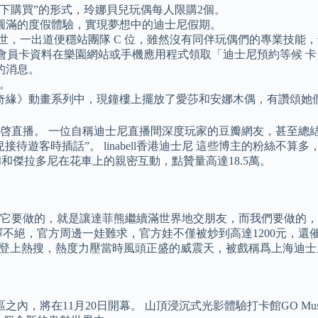
下購買”的形式，玲娜貝兒玩偶每人限購2個。
圓滿的度假體驗，實現夢想中的迪士尼假期。
出世，一出道便穩站團隊 C 位，雖然沒有同伴玩偶們的專業技能
票或 會員卡資料在樂園網站或手機應用程式領取「迪士尼預約等候 
的消息。
間。
奇緣》動畫系列中，現鐘樓上擺放了愛莎和安娜木偶，有讚頌她
啓直播。 一位自稱迪士尼直播間深度玩家的豆瓣網友，甚至總
遊客時插話”。 linabell香港迪士尼 這些博主的粉絲不算
和傑拉多尼在花車上的親密互動，點贊量高達18.5萬。
它要做的，就是讓達菲熊繼續滿世界地交朋友，而我們要做的，就
不絕，官方周邊一娃難求，官方娃不僅被炒到高達1200元，還
頻登上熱搜，熱度力壓當時風頭正盛的威震天，被戲稱爲上海迪士
度假區之內，將在11月20日開幕。 山頂浸沉式光影體驗打卡館GO Mus