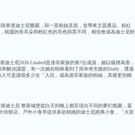
九月登陸香港迪士尼樂園，與一眾粉絲見面，並帶來主題產品、粉紅
l 強勢襲港，精靈的長耳朵和粉紅色的毛色與眾不同，相信會成為迪士尼粉
港迪士尼2026 Linabell是達菲家族的第7位成員，她以狐狸為形，
索和解決謎題，有一次她在樹林看到了與米奇失散的Duffy，透過
aLou的加入可是讓很多少女「入坑」成為達菲家族的粉絲，其後更別稱
l香港迪士尼 整座城堡從白天到晚上都呈現出不同的夢幻氛圍，蓋
 大街餅店、戶外小食亭提供多款精緻的迪士尼經典小食，「火箭