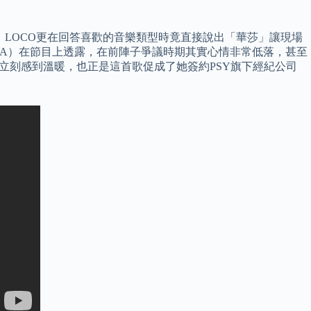
，LOCO更在回答喜歡的音樂類型時竟直接說出「華莎」讓現場
ASA）在節目上透露，在前陣子爭議時期其實心情非常低落，甚至
立刻感到溫暖，也正是這首歌促成了她簽約PSY旗下經紀公司