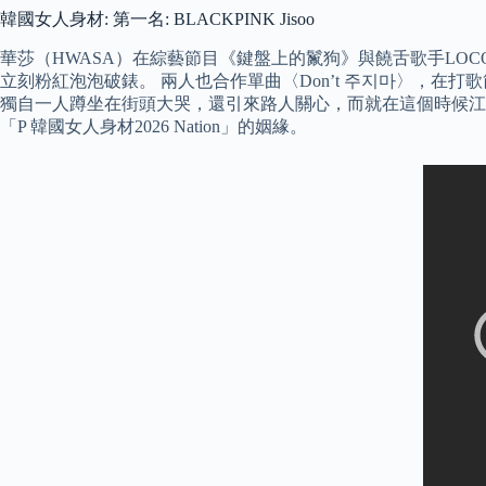
韓國女人身材: 第一名: BLACKPINK Jisoo
華莎（HWASA）在綜藝節目《鍵盤上的鬣狗》與饒舌歌手LO
立刻粉紅泡泡破錶。 兩人也合作單曲〈Don’t 주지마〉，在
獨自一人蹲坐在街頭大哭，還引來路人關心，而就在這個時候江
「P 韓國女人身材2026 Nation」的姻緣。