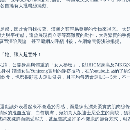
各自擁有大批粉絲擁戴。
足感，因此會再找披薩、漢堡之類容易發胖的食物來補充。 太
與平衡感，還曾展現倒立等等高難度的動作，大秀緊實的手臂線條。
Paris）」一事而深陷輿論，甚至遭網友呼籲封殺，在網絡鬧得沸沸揚揚。
是「她」讓人超意外！
面對鏡頭不忌諱，公開身高與體重的「女人祕密」，以161CM身高及
國女生Yunjeong實用的穿搭技巧，在Youtube上吸納了約9.
控制飲食，也都很願意去運動健身，且平均每週會運動3～5天，
外表看起來不會過於骨感，而是練出漂亮緊實的肌肉線條。 韓國女團
緻的混血五官、白皙肌膚，宛如真人版迪士尼公主的美貌，獲得關注，
曾因為被網友嫌胖而飽受壓力，甚至嘗試過許多不健康的節食方式，