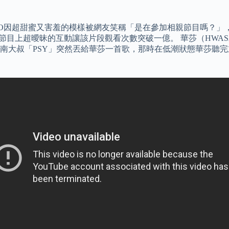
CO因超甜蜜又害羞的模樣被網友笑稱「是在參加相親節目嗎？」
打歌節目上超曖昧的互動讓該片段觀看次數突破一億。 華莎（HW
南大叔「PSY」突然丟給華莎一首歌，那時在低潮狀態華莎聽完