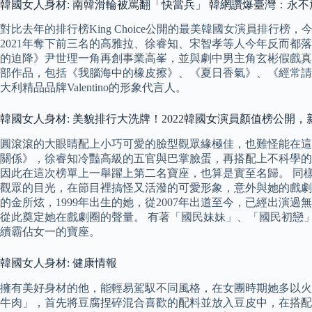
韓國女人身材: 南韓滑輪被罵翻「快當兵」 韓網讚爆臺灣：永
對比去年的排行榜King Choice公開的最美韓國女演員排行
2021年奪下前三名的高雅拉、徐睿知、宋智孝等人今年反而都落
的迫降》尹世理一角再創事業高峯，並與劇中男主角玄彬假戲真作
部作品，包括《我腦海中的橡皮擦》、《夏日香氣》、《經常請
大利精品品牌Valentino的形象代言人。
韓國女人身材: 美貌排行大洗牌！2022韓國女演員顏值榜公開，新
圓滾滾的大眼睛配上小巧可愛的臉型觀眾緣極佳，也難怪能在這次投票
關係》，徐睿知冷豔高級的五官與巴掌臉蛋，再搭配上不科學的
因此在這次榜單上一舉躍上第二名寶座，也算是實至名歸。 同樣在
觀眾的目光，在節目裡搞怪又活潑的可愛形象，意外與她的戲劇
的金所炫，1999年出生的她，從2007年出道至今，已經出演
從此奠定她在戲劇圈的聲量。 有著「國民妹妹」、「國民初戀
續霸佔女一的寶座。
韓國女人身材: 健康情報
擁有美好身材的他，能輕易駕馭不同風格，在女團時期她多以火
牛肉」，首先將豆腐捏碎混合喜歡的配料並放入豆皮中，在搭配