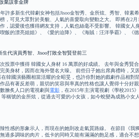
不放棄該拿金牌
榜，今年許多新生代韓劇女神包括Jisoo金智秀、金所炫、秀智、
榜，可見大眾對於美貌、人氣的喜愛取向變動之大。 即將在2月1
，認愛後也獲得網友支持，人氣也絲毫不受影響。 韓國女人身材2
喫飯的漂亮姐姐》、《愛的迫降》、《海賊：汪洋爭霸》、《德
生代演員秀智、Jisoo打敗全智賢登前三
中獲得 韓國女人身材 16 萬票的好成績。 去年與金秀賢合作、
完美身材，因而在海外聲名大噪。 前些日子她出席典禮時，又
韓國演藝圈相當活耀的全昭旻，也許你對她的戲劇作品相對陌生，不
作品有著反差萌，親切的笑容與率真的性格也讓人覺得十分好親
過無數膾炙人口的電視劇與
電影
，在2015年主演電視劇《學校20
」等稱號的金所炫，從過去可愛的小女孩，如今蛻變為成熟小女人
辣性感的形象示人，而現在的她則改走氣質路線。 在節目《我
無過多調味的肉片，低卡的同時又能有滿滿的飽足感，適合不想