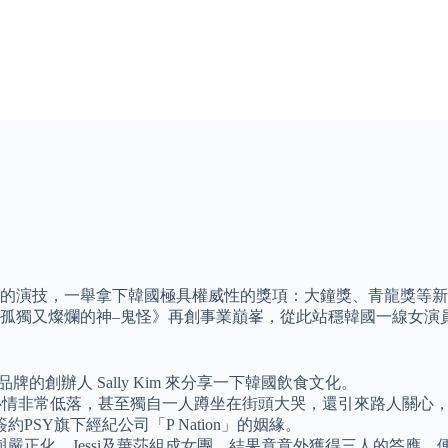
演技，一舉拿下韓國極具權威性的獎項：大鐘獎、青龍獎等新人女演員
又燦爛的神–鬼怪》再創事業巔峯，從此站穩韓國一線女演員寶座，
牌的創辦人 Sally Kim 來分享一下韓國飲食文化。
心情非常低落，甚至獨自一人蹲坐在街頭大哭，還引來路人關心，
SY旗下經紀公司「P Nation」的姻緣。
正化、Jessi及華莎組成女團，結果竟意外獲得三人的答應，便以