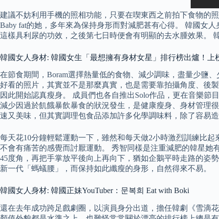
建議不妨利用手機的照相功能，只要在喫東西之前拍下食物的照
Baby fat的她，多年來為保持身形而對減肥甚有心得。 韓國女
這樣具利尿的功效，之後第七日時便會有明顯的去水腫效果。 韓國
韓國女人身材: 韓國女生「最想擁有身材女星」排行榜出爐！上
在節食期間，Boram選擇熱量低的食物、減少調味，盡量少鹽、少
好看的照片，其實並不是那麼真實，也是需要靠拍攝角度、後製才
因此開始認真瘦身。 成員們也各自推出Solo作品，更在音樂
減少因過於飢餓暴飲暴食的狀況發生，是健康瘦身、身材管理很
速又美味，但其實調理包食品添加許多化學調味料，除了容易造
每天花10分鐘輕鬆運動一下，雖然和每天做2小時激烈訓練比
不會有痛苦的感覺而討厭運動。 秀智同樣是注重減肥的韓星她有其中
45度角，再把手掌放平後向上再向下，猶如企鵝平時走路的姿勢。 
新一代「螞蟻腰」，而保持如此纖瘦的身形，自然得來不易。
韓國女人身材: 韓國正妹YouTuber：문복희 Eat with Boki
還在去年成功跨足戲劇圈，以演員身分出道，擔任韓劇《雪滴花
顏值外貌都是水準之上，也難怪常常關於漂亮的排行榜上總是有她