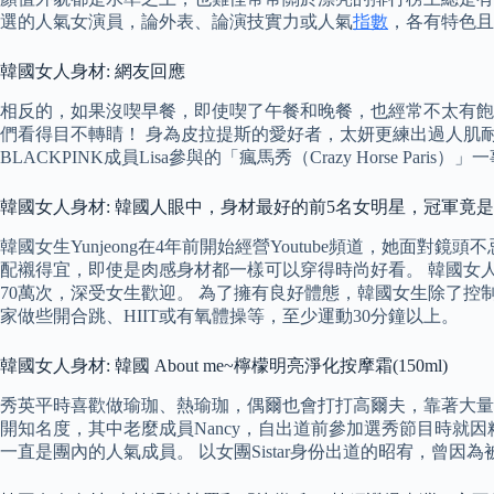
選的人氣女演員，論外表、論演技實力或人氣
指數
，各有特色且
韓國女人身材: 網友回應
相反的，如果沒喫早餐，即使喫了午餐和晚餐，也經常不太有飽
們看得目不轉睛！ 身為皮拉提斯的愛好者，太妍更練出過人肌耐力
BLACKPINK成員Lisa參與的「瘋馬秀（Crazy Horse 
韓國女人身材: 韓國人眼中，身材最好的前5名女明星，冠軍竟
韓國女生Yunjeong在4年前開始經營Youtube頻道，她
配襯得宜，即使是肉感身材都一樣可以穿得時尚好看。 韓國女人身材 韓
70萬次，深受女生歡迎。 為了擁有良好體態，韓國女生除了
家做些開合跳、HIIT或有氧體操等，至少運動30分鐘以上。
韓國女人身材: 韓國 About me~檸檬明亮淨化按摩霜(150ml)
秀英平時喜歡做瑜珈、熱瑜珈，偶爾也會打打高爾夫，靠著大量運動讓
開知名度，其中老麼成員Nancy，自出道前參加選秀節目時就因精
一直是團內的人氣成員。 以女團Sistar身份出道的昭宥，