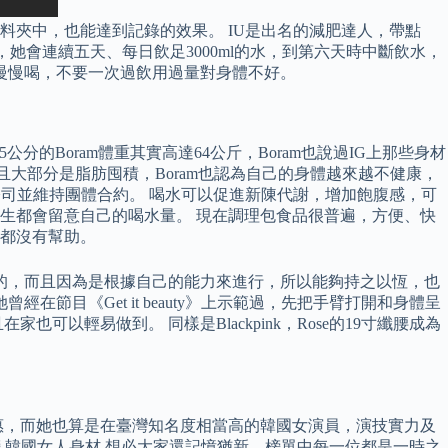
夾中，也能達到記錄的效果。 IU是出名的減肥達人，帶點
」，她會連續五天、每日飲足3000ml的水，到第六天時中斷飲水，
分次慢慢喝，不要一次過飲用過量對身體不好。
的Boram體重其實高達64公斤，Boram也說過IG上那些身材
且大部分是脂肪囤積，Boram也認為自己的身體越來越不健康，
公司並維持團體合約。 喝水可以促進新陳代謝，增加飽腹感，可
生都會留意自己的喝水量。 現在調理包食品很普遍，方便、快
都沒有幫助。
到的，而且因為是根據自己的能力來進行，所以能夠持之以恆，也
目《Get it beauty》上示範過，先把手臂打開和身體呈
以輕易做到。 同樣是Blackpink，Rose的19寸纖腰成為
惠，而她也算是在臺灣知名度相當高的韓國女演員，演技實力及
榜 韓國女人身材 想必大家還記憶猶新，榜單中每一位都是一時之