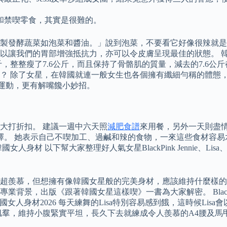
餐和禁喫零食，其實是很難的。
製發酵蔬菜如泡菜和醬油。」說到泡菜，不要看它好像很辣就是對
讓我們的胃部增強抵抗力，亦可以令皮膚呈現最佳的狀態。 韓國女
斤，整整瘦了7.6公斤，而且保持了骨骼肌的質量，減去的7.6公
？ 除了女星，在韓國就連一般女生也各個擁有纖細勻稱的體態，
了運動，更有解嘴饞小妙招。
大打折扣。 建議一週中六天照
減肥食譜
來用餐，另外一天則盡
選擇。 她表示自己不喫加工、過鹹和辣的食物，一來這些食材容易
材 以下幫大家整理好人氣女星BlackPink Jennie、Li
超羨慕，但想擁有像韓國女星般的完美身材，應該維持什麼樣的
背景，出版《跟著韓國女星這樣喫》一書為大家解密。 Blackp
國女人身材2026 每天練舞的Lisa特別容易感到餓，這時候Li
到核心肌羣，維持小腹緊實平坦，長久下去就練成令人羨慕的A4腰及馬