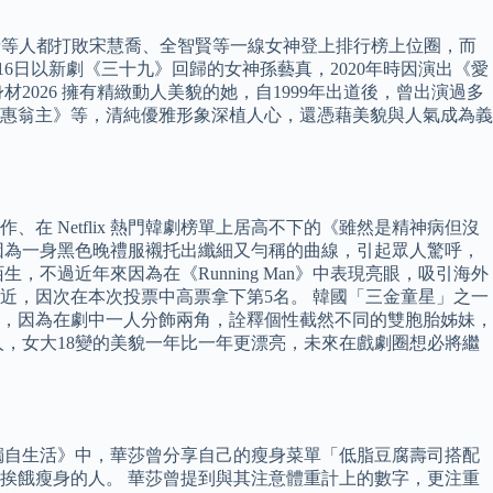
韓素希等人都打敗宋慧喬、全智賢等一線女神登上排行榜上位圈，而
6日以新劇《三十九》回歸的女神孫藝真，2020年時因演出《愛
026 擁有精緻動人美貌的她，自1999年出道後，曾出演過多
惠翁主》等，清純優雅形象深植人心，還憑藉美貌與人氣成為義
在 Netflix 熱門韓劇榜單上居高不下的《雖然是精神病但沒
因為一身黑色晚禮服襯托出纖細又勻稱的曲線，引起眾人驚呼，
過近年來因為在《Running Man》中表現亮眼，吸引海外
近，因次在本次投票中高票拿下第5名。 韓國「三金童星」之一
15》，因為在劇中一人分飾兩角，詮釋個性截然不同的雙胞胎姊妹，
，女大18變的美貌一年比一年更漂亮，未來在戲劇圈想必將繼
獨自生活》中，華莎曾分享自己的瘦身菜單「低脂豆腐壽司搭配
挨餓瘦身的人。 華莎曾提到與其注意體重計上的數字，更注重