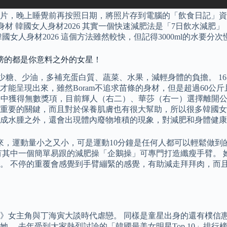
片，晚上睡覺前再按照日期，將照片存到電腦的「飲食日記」資料
人身材 韓國女人身材2026 其實一個快速減肥法是「7日飲水減肥
女人身材2026 這個方法雖然較快，但記得3000ml的水要
榜的都是你意料之外的女星！
糖、少油，多補充蛋白質、蔬菜、水果，減輕身體的負擔。 165公分
能呈現出來，雖然Boram不追求苗條的身材，但是超過60公斤
節目中獲得無數獎項，目前輝人（右二）、華莎（右一）選擇離開
重要的關鍵，而且對於保養肌膚也有很大幫助，所以很多韓國女
成水腫之外，還會出現體內廢物堆積的現象，對減肥和身體健康
起來，運動量小之又小，可是運動10分鐘是任何人都可以輕鬆做
一個簡單易跟的減肥操「企鵝操」可專門打造纖瘦手臂。 她曾經在節
不停的重覆會感覺到手臂繃緊的感覺，有助減走拜拜肉，而且在家也可
》女主角與丁海寅大談時代虐戀。 同樣是童星出身的還有樸信
。 去年受到大家熱烈討論的「韓國最美女明星Top 10」排行