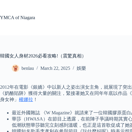
Skip
to
content
YMCA of Niagara
韓國女人身材2026必看攻略!（震驚真相）
benlau
March 22, 2025
娛樂
2012年在電影《銀嬌》中以新人之姿出演女主角，就展現了突出的
《奶酪陷阱》獲得大量的關注，緊接著她又在同年年底以作品《孤獨
身女神」
權娜拉
！
最近外國雜誌 《W Magazine》就請來了一位韓國膠原蛋白品
華莎（HWASA）在節目上透露，在前陣子爭議時期其實
低潮狀態華莎聽完立刻感到溫暖，也正是這首歌促成了她簽約P
韓國知名歌手李孝利在參與節目《玩什麼好呢》時表示想與嚴