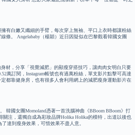
妍擁有白嫩又纖細的手臂，每次穿上無袖、平口上衣時都讓粉絲
 Angelababy（楊穎）近日因疑似在巴黎觀看韓國女團
74KG的身材，分享「視覺減肥」的顯瘦穿搭技巧，讓肉肉女明白只要
52萬訂閱，Instagram帳號也有過萬粉絲，單支影片點擊可高達
不一定都靠健身房，也有很多人會利用網上的減肥瘦身運動影片在
Momoland憑著一首洗腦神曲《BBoom BBoom》打
還獨自成為彩妝品牌Holika Holika的模特，出道以後也
就為了達到瘦身效果，可惜效果不盡人意。