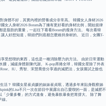
身體不好，其實內裡的營養成分非常高。 韓國女人身材2026
人身材2026 Boram為了擁有更好看的身材比例，開始規律
斤都是脂肪的重量，一起往下看看Boram的瘦身方法。 每次看韓
讓人好想知道，韓妞們到底都怎麼維持身材的。 近日，女團T-
情享受想喫的東西，這也是一種消除壓力的方法。 由於日常運動
水腫，減緩身體新陳代謝。 K-pop席捲全球，韓國女星除了外表
sa、Rose、IU、秀智、宋慧喬曾分享過的減肥法，女孩嘗試之餘也
生活？ 韓國女星崔貞媛的妹妹崔貞珉，透過多年來貼身觀察姊
ink的Lisa不只一次在節目中展露出自己愛喫的一面，是減肥不
sa會以「少量多餐」的方式進食，避免暴飲暴食把胃撐大。 除了舞
甲線。