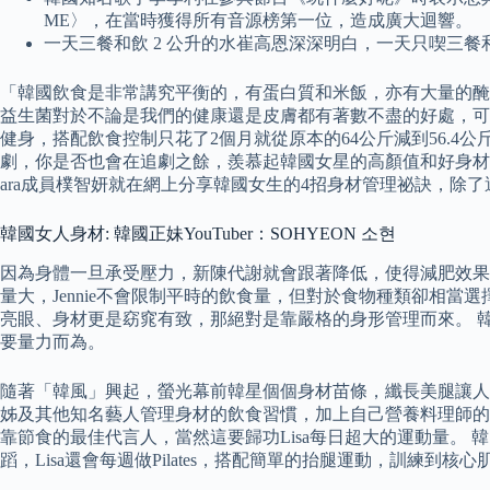
ME〉，在當時獲得所有音源榜第一位，造成廣大迴響。
一天三餐和飲 2 公升的水崔高恩深深明白，一天只喫三
「韓國飲食是非常講究平衡的，有蛋白質和米飯，亦有大量的醃
益生菌對於不論是我們的健康還是皮膚都有著數不盡的好處，可以
健身，搭配飲食控制只花了2個月就從原本的64公斤減到56.4公
劇，你是否也會在追劇之餘，羨慕起韓國女星的高顏值和好身材
ara成員樸智妍就在網上分享韓國女生的4招身材管理祕訣，除
韓國女人身材: 韓國正妹YouTuber：SOHYEON 소현
因為身體一旦承受壓力，新陳代謝就會跟著降低，使得減肥效果
量大，Jennie不會限制平時的飲食量，但對於食物種類卻相當
亮眼、身材更是窈窕有致，那絕對是靠嚴格的身形管理而來。 韓國女人身
要量力而為。
隨著「韓風」興起，螢光幕前韓星個個身材苗條，纖長美腿讓人
姊及其他知名藝人管理身材的飲食習慣，加上自己營養料理師的專業
靠節食的最佳代言人，當然這要歸功Lisa每日超大的運動量。 韓
蹈，Lisa還會每週做Pilates，搭配簡單的抬腿運動，訓練