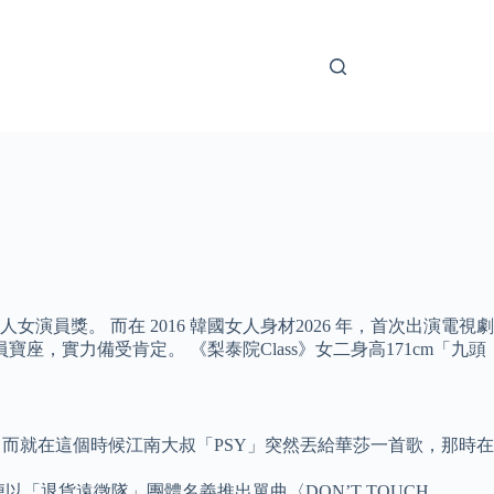
獎。 而在 2016 韓國女人身材2026 年，首次出演電視劇
實力備受肯定。 《梨泰院Class》女二身高171cm「九頭
而就在這個時候江南大叔「PSY」突然丟給華莎一首歌，那時在
「退貨遠徵隊」團體名義推出單曲〈DON’T TOUCH