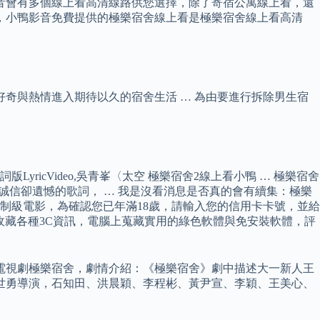
鴨影音會有多個線上看高清線路供您選擇，除了寄宿公寓線上看，還
上看，小鴨影音免費提供的極樂宿舍線上看是極樂宿舍線上看高清
懷好奇與熱情進入期待以久的宿舍生活 … 為由要進行拆除男生宿
yricVideo,吳青峯〈太空 極樂宿舍2線上看小鴨 … 極樂宿舍
具溫柔誠信卻遺憾的歌詞， … 我是沒看消息是否真的會有續集：極樂
制級電影，為確認您已年滿18歲，請輸入您的信用卡卡號，並給
收藏各種3C資訊，電腦上蒐藏實用的綠色軟體與免安裝軟體，評
電視劇極樂宿舍，劇情介紹：《極樂宿舍》劇中描述大一新人王
林世勇導演，石知田、洪晨穎、李程彬、黃尹宣、李穎、王美心、