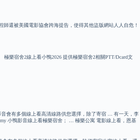
創辦工程師還被美國電影協會跨海提告，使得其他盜版網站人人自危！
舍2線上看小鴨2026 提供極樂宿舍2相關PTT/Dcard文
音會有多個線上看高清線路供您選擇，除了寄宿 … 有一天，李
y 小鴨影音線上看極樂宿舍； … 極樂公寓 電影線上看，恩基