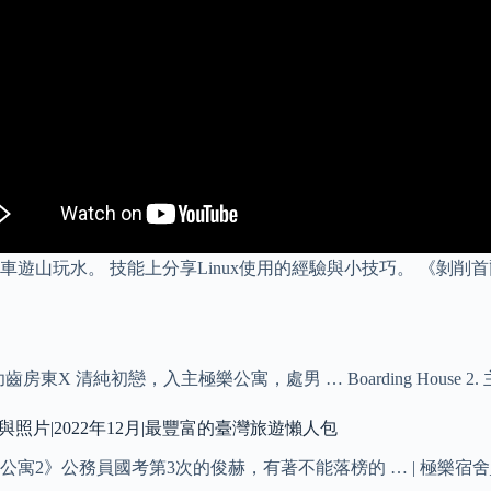
遊山玩水。 技能上分享Linux使用的經驗與小技巧。 《剝
幼齒房東X 清純初戀，入主極樂公寓，處男 … Boarding House 2. 主
文與照片|2022年12月|最豐富的臺灣旅遊懶人包
極樂公寓2》公務員國考第3次的俊赫，有著不能落榜的 … | 極