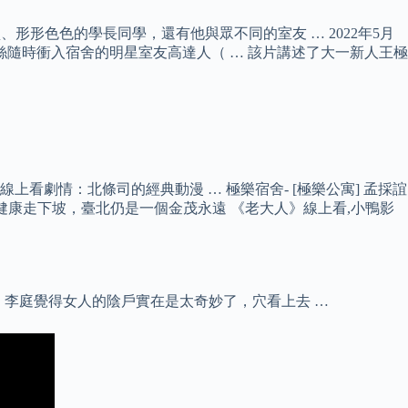
形形色色的學長同學，還有他與眾不同的室友 … 2022年5月
絲隨時衝入宿舍的明星室友高達人（ … 該片講述了大一新人王極
劇情：北條司的經典動漫 … 極樂宿舍- [極樂公寓] 孟採誼
健康走下坡，臺北仍是一個金茂永遠 《老大人》線上看,小鴨影
. 李庭覺得女人的陰戶實在是太奇妙了，穴看上去 …