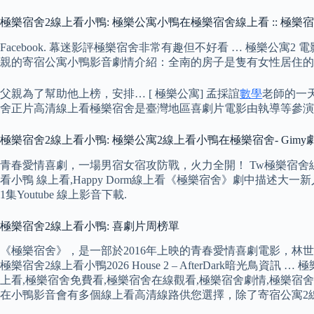
極樂宿舍2線上看小鴨: 極樂公寓小鴨在極樂宿舍線上看 :: 極樂
Facebook. 幕迷影評極樂宿舍非常有趣但不好看 … 極樂公
親的寄宿公寓小鴨影音劇情介紹：全南的房子是隻有女性居住的
父親為了幫助他上榜，安排… [ 極樂公寓] 孟採誼
數學
老師的一天
舍正片高清線上看極樂宿舍是臺灣地區喜劇片電影由執導等參演
極樂宿舍2線上看小鴨: 極樂公寓2線上看小鴨在極樂宿舍- Gim
青春愛情喜劇，一場男宿女宿攻防戰，火力全開！ Tw極樂宿舍線上
看小鴨 線上看,Happy Dorm線上看《極樂宿舍》劇中描
1集Youtube 線上影音下載.
極樂宿舍2線上看小鴨: 喜劇片周榜單
《極樂宿舍》，是一部於2016年上映的青春愛情喜劇電影，林世勇
極樂宿舍2線上看小鴨2026 House 2 – AfterDark
上看,極樂宿舍免費看,極樂宿舍在線觀看,極樂宿舍劇情,極樂宿舍
在小鴨影音會有多個線上看高清線路供您選擇，除了寄宿公寓2