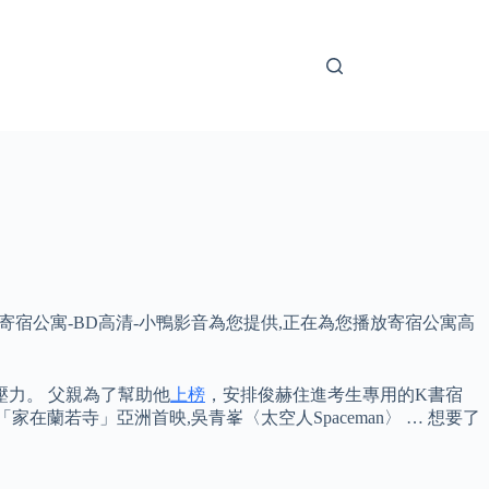
放寄宿公寓-BD高清-小鴨影音為您提供,正在為您播放寄宿公寓高
壓力。 父親為了幫助他
上榜
，安排俊赫住進考生專用的K書宿
在蘭若寺」亞洲首映,吳青峯〈太空人Spaceman〉 … 想要了