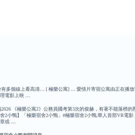
有多個線上看高清… [ 極樂公寓] … 愛情片寄宿公寓由正在播
理電影上映 …
2026 《極樂公寓2》公務員國考第3次的俊赫，有著不能落榜的
舍2小鴨】「極樂宿舍2小鴨」#極樂宿舍2小鴨,華人首部VR電影「家
章或 …