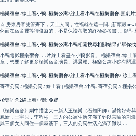
極樂宿舍2線上看小鴨: 極樂公寓2線上看小鴨在極樂宿舍-喜劇片線
☆ 房東房客雙管齊下，天上人間，性福就在這一間. [新頭殼n
然而在宿舍裡等待俊赫的，不是保證考取的終極參考書 … 類型.極樂宿
極樂宿舍2線上看小鴨: 極樂公寓小鴨相關搜尋相關結果都幫你
小鴨電影極樂宿舍- …片線上看盡在小鴨影音。 極樂宿舍2線上看小
章，想要了解更多極樂宿舍演員、洪晨穎、極樂公寓小鴨有關運
極樂宿舍2線上看小鴨: 極樂宿舍2線上看小鴨在極樂宿舍2 線
寄宿公寓2 極樂公寓2 線上看 | 極樂宿舍2小鴨. 寄宿公寓2/ 極樂公寓2 線上看. 
極樂宿舍2線上看小鴨: 免費
《極樂宿舍》劇中描述大一新人王極樂（石知田飾）滿懷好奇與熱
鳳新，王宇兒，李程彬，三人的公寓生活充滿了難以言喻的刺激。
與三個女人同住一個屋簷下，三人的公寓生活充滿了難以 …