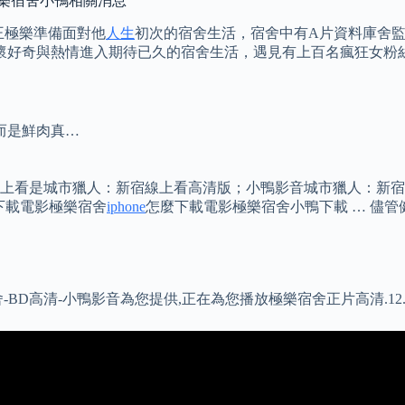
極樂宿舍小鴨相關消息
人王極樂準備面對他
人生
初次的宿舍生活，宿舍中有A片資料庫舍監、
滿懷好奇與熱情進入期待已久的宿舍生活，遇見有上百名瘋狂女粉
而是鮮肉真…
看是城市獵人：新宿線上看高清版；小鴨影音城市獵人：新宿線上看
e 下載電影極樂宿舍
iphone
怎麼下載電影極樂宿舍小鴨下載 … 儘管
BD高清-小鴨影音為您提供,正在為您播放極樂宿舍正片高清.12