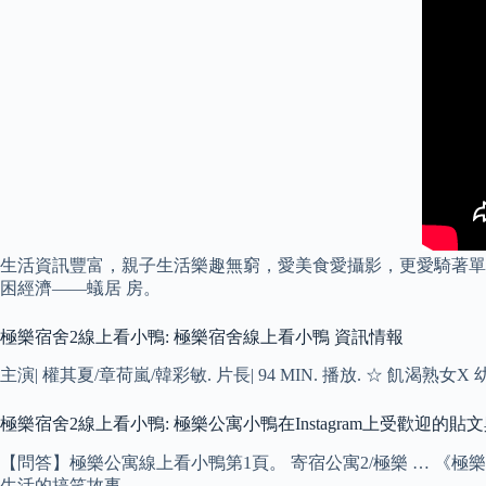
生活資訊豐富，親子生活樂趣無窮，愛美食愛攝影，更愛騎著單車
困經濟——蟻居 房。
極樂宿舍2線上看小鴨: 極樂宿舍線上看小鴨 資訊情報
主演| 權其夏/章荷嵐/韓彩敏. 片長| 94 MIN. 播放. ☆ 飢渴熟女X 
極樂宿舍2線上看小鴨: 極樂公寓小鴨在Instagram上受歡迎的貼
【問答】極樂公寓線上看小鴨第1頁。 寄宿公寓2/極樂 … 《
生活的搞笑故事。