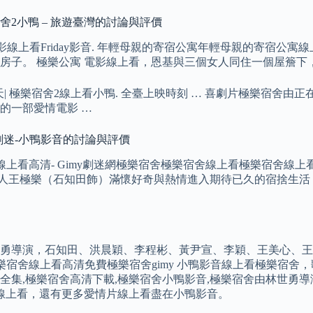
宿舍2小鴨 – 旅遊臺灣的討論與評價
寓2 電影線上看Friday影音. 年輕母親的寄宿公寓年輕母親的
房子。 極樂公寓 電影線上看，恩基與三個女人同住一個屋簷下
| 極樂宿舍2線上看小鴨. 全臺上映時刻 … 喜劇片極樂宿舍由
的一部愛情電影 …
y劇迷-小鴨影音的討論與評價
看高清- Gimy劇迷網極樂宿舍極樂宿舍線上看極樂宿舍線上看g
述大一新人王極樂（石知田飾）滿懷好奇與熱情進入期待已久的宿捨生
導演，石知田、洪晨穎、李程彬、黃尹宣、李穎、王美心、王宇兒、劉
暗光鳥資訊 … 極樂宿舍線上看高清免費極樂宿舍gimy 小鴨影音線上看
全集,極樂宿舍高清下載,極樂宿舍小鴨影音,極樂宿舍由林世勇導演
線上看，還有更多愛情片線上看盡在小鴨影音。