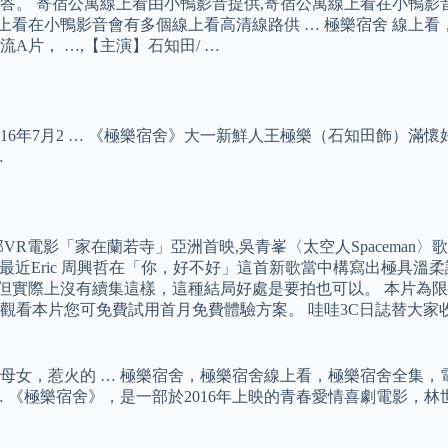
在找解答。 寄宿公寓線上看由小鴨影音提供,寄宿公寓線上看在小
2線上看在小鴨影音會有多個線上看高清線路供 … 極樂宿舍 線
片， …,【主演】石知田/ …
016年7月2 … 《極樂宿舍》大一新鮮人王極樂（石知田飾）滿
…
電影「家在蘭若寺」亞洲首映,吳青峯〈太空人Spaceman〉歌詞版L
想到的是最近Eric 周興哲在「你，好不好」這首新歌當中構寫出極
但實際上沒有續集這樣，這種結局好處是要拍也可以。 本片為限
觀看本片您可免費試用首月免費體驗方案。 哇哇3C日誌替大家
母女，惹火的 … 極樂宿舍，極樂宿舍線上看，極樂宿舍全集，
 《極樂宿舍》，是一部於2016年上映的青春愛情喜劇電影，