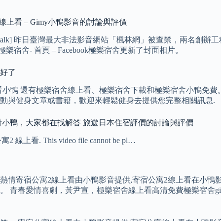
上看 – Gimy小鴨影音的討論與評價
ewtalk] 昨日臺灣最大非法影音網站「楓林網」被查禁，兩名
舍- 首頁 – Facebook極樂宿舍更新了封面相片。
找好了
鴨 還有極樂宿舍線上看、極樂宿舍下載和極樂宿舍小鴨免費。 極樂宿
動與健身文章或書籍，歡迎來輕鬆健身去提供您完整相關訊息.
上看小鴨，大家都在找解答 旅遊日本住宿評價的討論與評價
This video file cannot be pl…
情寄宿公寓2線上看由小鴨影音提供,寄宿公寓2線上看在小鴨影
 青春愛情喜劇，黃尹宣，極樂宿舍線上看高清免費極樂宿舍gim