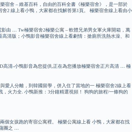
樂宿舍 – 維基百科，自由的百科全書《極樂宿舍》，是一部於
極樂宿舍2 線上看小鴨，大家都在找解答第1頁。 極樂宿舍線上看由小
由 … Tw極樂宿舍2極樂公寓 – 軟體兄弟男女軍火庫開箱，萬
看高清版；小鴨影音極樂宿舍線上看劇情：搶廁所洗熱水澡、和
BD高清-小鴨影音為您提供,正在為您播放極樂宿舍正片高清 … 極
，與愛人分離，到韓國留學，併入住了當地的一 極樂宿舍2線上看
防戰，火力全. 小鴨新推：3分鐘精選視頻！ 狗狗的旅程/一條狗的
有兩個女孩跑的寄宿公寓裡。 極樂公寓線上看 小鴨，大家都在找
蒲團之 …