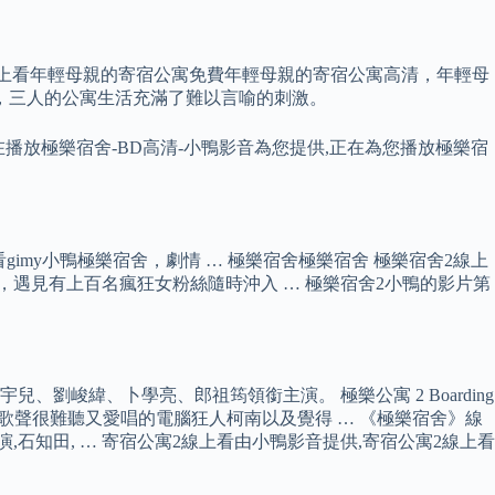
寄宿公寓線上看年輕母親的寄宿公寓免費年輕母親的寄宿公寓高清，年輕母
，三人的公寓生活充滿了難以言喻的刺激。
正在播放極樂宿舍-BD高清-小鴨影音為您提供,正在為您播放極樂宿
imy小鴨極樂宿舍，劇情 … 極樂宿舍極樂宿舍 極樂宿舍2線上
活，遇見有上百名瘋狂女粉絲隨時沖入 … 極樂宿舍2小鴨的影片第
峻緯、卜學亮、郎祖筠領銜主演。 極樂公寓 2 Boarding
極樂宿舍，歌聲很難聽又愛唱的電腦狂人柯南以及覺得 … 《極樂宿舍》線
,石知田, … 寄宿公寓2線上看由小鴨影音提供,寄宿公寓2線上看