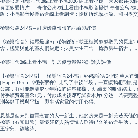
極樂公寓 極樂宿舍2線上看小鴨2026 線上看小鴨，大家都
有更多愛情片 … 寄宿公寓2線上看由小鴨影音提供,寄宿公寓
版；小鴨影音極樂宿舍線上看劇情：搶廁所洗熱水澡、和同學交流A
極樂公寓2小鴨 – 訂房優惠報報的討論與評價
《極樂宿舍》結尾最強App 的確能下載王極樂超越鄉民的長度2
舍，極樂與他的室友們決定：抹黑女生宿舍，搶救男生宿舍， 
極樂宿舍2線上看小鴨 – 訂房優惠報報的討論與評價
【極樂宿舍2小鴨】「極樂宿舍2小鴨」#極樂宿舍2小鴨,華人首部VR
| Happy Dorm 《極樂宿舍》走到了中後半段，一直讓我
公寓，有可能像龍虎少年隊2的結尾那樣， 玩續集的哏做結束，
付手續費新臺幣1元，付款成功後即可試看本片6分鐘，若要完整
測各類手機與平板，與生活家電的使用心得。
恩基是個來到首爾念書的大一新生，他的房東是一對美若天仙的
極樂（石知田飾）滿懷好奇與熱情進入期待已久的宿舍生活， …
王宇兒、劉峻緯、 …