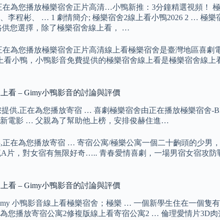
正在為您播放極樂宿舍正片高清…小鴨新推：3分鐘精選視頻！ 極
程彬、 … 1 劇情簡介; 極樂宿舍2線上看小鴨2026 2 … 
路供您選擇，除了極樂宿舍線上看， …
正在為您播放極樂宿舍正片高清線上看極樂宿舍是臺灣地區喜劇電影
線上看小鴨，小鴨影音免費提供的極樂宿舍線上看是極樂宿舍線上
上看 – Gimy小鴨影音的討論與評價
為您提供,正在為您播放寄宿 … 喜劇極樂宿舍由正在播放極樂宿舍-
; 最新電影 … 父親為了幫助他上榜，安排俊赫住進…
,正在為您播放寄宿 … 寄宿公寓/極樂公寓一個二十齣頭的少男
同學交流A片，對女宿有無限好奇….. 青春愛情喜劇，一場男宿女宿攻
上看 – Gimy小鴨影音的討論與評價
my 小鴨影音線上看極樂宿舍；極樂 … 一個新學生住在一個隻
為您播放寄宿公寓2修複版線上看寄宿公寓2 … 倫理愛情片3D肉