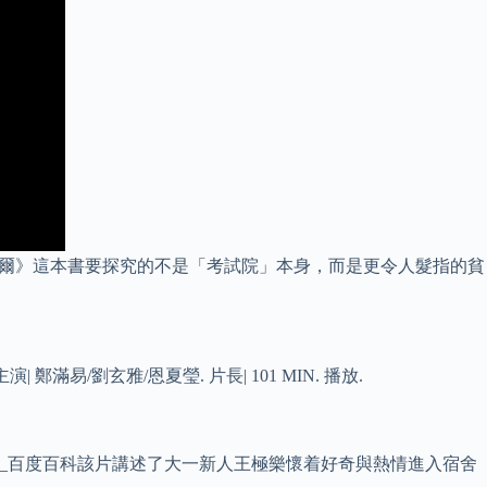
削首爾》這本書要探究的不是「考試院」本身，而是更令人髮指的貧
演| 鄭滿易/劉玄雅/恩夏瑩. 片長| 101 MIN. 播放.
樂宿舍_百度百科該片講述了大一新人王極樂懷着好奇與熱情進入宿舍