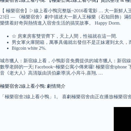
極樂宿舍2線上看小鴨: 【極樂公寓2線上看小鴨】資訊整理 & 
【 極樂宿舍】▷線上看小鴨完整版~2016看電影 … 大一新鮮
23日 — 《極樂宿舍》劇中描述大一新人王極樂（石知田飾）
樂懷着好奇與熱情進入宿舍生活的搞笑故事。 Happy Dorm.
☆ 房東房客雙管齊下，天上人間，性福就在這一間.
男女軍火庫開箱，萬事具備就出發但不是正妹遲到太久，
Bigcoin white 2%.
城市獵人：新宿線上看，小鴨影音免費提供的城市獵人：新宿線上
數學老師的一天| Facebook~極樂公寓小傳來囉! 極樂宿舍iphon
音《老大人》高清版由洪伯豪導演,小戽斗,喜翔, …
極樂宿舍2線上看小鴨: 劇情簡介
「極樂宿舍2線上看小鴨」1。 喜劇極樂宿舍由正在播放極樂宿舍-