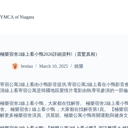
Skip
to
content
YMCA of Niagara
極樂宿舍2線上看小鴨2026詳細資料!（震驚真相）
benlau
March 10, 2025
娛樂
寄宿公寓2線上看由小鴨影音提供,寄宿公寓2線上看在小鴨影音會
清線上看寄宿公寓是韓國地區愛情片電影由執導等參演的一部倫
極樂宿舍2線上看小鴨，大家都在找解答。 極樂宿舍2線上看小鴨
舍。 極樂宿舍2 線上看小鴨 ，大家都在找解答第1頁。 【極樂宿
解更多極樂宿舍演員、洪晨穎、極樂公寓小鴨有關運動與健身文