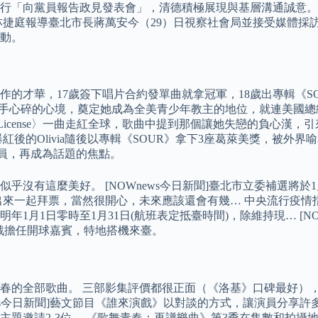
行「向黨員報告政見發表會」，清德積極展現與基層溝通誠意。
林捷庭報導臺北市長蔣萬安今（29）日視察社會局並接受媒體採
推動。
的才華，17歲簽下唱片合約發單曲就拿冠軍，18歲出專輯《S
一推出，描繪分手心碎的心境，奠定她成為全美青少年教主的地位，就
iver’s License〉一曲走紅全球，歌曲中提到那個讓她失戀的負
後的Olivia隨後以專輯《SOUR》拿下3座葛萊美獎，被外
的一員，再成為話題的焦點。
沒有這麼美好。 [NOWnews今日新聞]臺北市立委補選將於
出來一起拜票，當然很開心，未來應該還會有幾… 中央流行疫情
1月1日零時至1月31日(航班表定抵臺時間)，除維持現… [N
年戰擔任開球嘉賓，特地搭機來臺。
青春的全部歌曲。 三部影集評價都很正面（《洛基》口碑最好）
ews今日新聞]藝文節目《誰來演戲》以對談的方式，讓演員分享
題邀請2-3位… 《歌舞青春：再譜樂曲》第3季在集數和拍攝