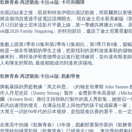
歌舞青春:再譜樂曲:卡拉ok版: 卡司和團隊
在面試結束之後，凱碧和特洛伊唱出面試歌曲，而凱爾茜以更慢
將這個消息透過手提電話流傳開去。 現在迪士尼全新美劇版《歌
月12日於迪士尼串流影片平臺上線，第一季總共將播出10集。 因為武
ok版2026 Family Singalong」的特別節目，邀請了
集數上跟第1季有10集和第2季有12集相比，第3季只有8集
校是一個非常聰穎的學生之後，把新找到的資料放進泰勒的儲物
練來到，將特洛伊和查德帶走以進行籃球練習，並向達布斯老師告
人有隊友的幫助, 最後都能成功到達表演埸地。
歌舞青春:再譜樂曲:卡拉ok版: 戲劇學會
脾氣暴躁的男籃教練「馬文科恩」（約翰史坦摩斯 John St
作人丹尼史莊（Danny Strong）製作，金獎影帝米高基頓（Mic
爾（Kristen Bell）擔任主持與執行製作的真人秀影集
莉共結連理的傑克，在潘朵拉星上與他們的孩子組成蘇裏一家
大胃王一詞於90年代的日本發跡，是指競食比賽的選手，在一定
在東高中拍攝《歌舞青春》13年後，戲劇部要製作新的《歌舞青
所學校拍攝電影版《歌舞青春》已經過去13年。 東中學的戲