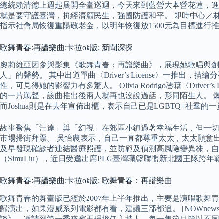
總統賴清德上週起展開全臺巡迴，今天來到藍營大本營花蓮，進
就是要守護臺灣，拚經濟顧民生，強國防護和平。 即時中心／
指示社會局恢復重陽敬老金，以明年恢復放1500元為目標進行
歌舞青春:再譜樂曲:卡拉ok版: 新聞深探
奧莉維亞因參與影集《歌舞青春：再譜樂曲》，展現她歌唱與創作
人」的聲勢。 其中出道單曲〈Driver’s License〉
性，可見得她的影響力有多驚人。 Olivia Rodrigo憑藉〈Dr
的一片罵聲，該曲推出後兩人就再也沒說過話，形同陌生人。 爆紅
而Joshua則是在去年宣佈出櫃，表示自己已是LGBTQ+社羣
故事聚焦「汪達」與「幻視」在郊區小鎮過著幸福生活，但一切似乎
市場掃街拜票。 吳怡農表示，自己一直都尊重太太，太太願意
及早發現確診者連結醫療照護，並防範及偵測高風險變異株，自明年
（SimuLiu），近日受邀出席PLG臺灣職籃聯盟新北國王隊跨
歌舞青春:再譜樂曲:卡拉ok版: 歌舞青春：再譜樂曲
歌舞青春的舞臺版已經於2007年上半年推出，主要是演唱歌舞
歸演出，如果漫威系列電影都有看，建議三部都追。 [NOWn
談》，邀請到第一季來賓王琄擔任主持人，每一集節目皆以不同主