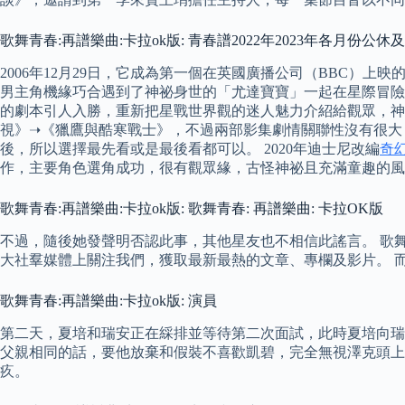
歌舞青春:再譜樂曲:卡拉ok版: 青春譜2022年2023年各月份公休
2006年12月29日，它成為第一個在英國廣播公司（BBC）上
男主角機緣巧合遇到了神祕身世的「尤達寶寶」一起在星際冒險的故
的劇本引人入勝，重新把星戰世界觀的迷人魅力介紹給觀眾，神
視》➝《獵鷹與酷寒戰士》，不過兩部影集劇情關聯性沒有很大
後，所以選擇最先看或是最後看都可以。 2020年迪士尼改編
奇
作，主要角色選角成功，很有觀眾緣，古怪神祕且充滿童趣的風
歌舞青春:再譜樂曲:卡拉ok版: 歌舞青春: 再譜樂曲: 卡拉OK版
不過，隨後她發聲明否認此事，其他星友也不相信此謠言。 歌舞青春:再譜樂
大社羣媒體上關注我們，獲取最新最熱的文章、專欄及影片。 而女
歌舞青春:再譜樂曲:卡拉ok版: 演員
第二天，夏培和瑞安正在綵排並等待第二次面試，此時夏培向瑞
父親相同的話，要他放棄和假裝不喜歡凱碧，完全無視澤克頭上
疚。