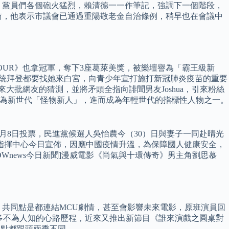
 黨員們各個砲火猛烈，賴清德一一作筆記，強調下一個階段，
訪，他表示市議會已通過重陽敬老金自治條例，稍早也在會議中
OUR》也拿冠軍，奪下3座葛萊美獎，被樂壇譽為「霸王級新
連美國總統拜登都要找她來白宮，向青少年宣打施打新冠肺炎疫苗的重要
心漢，引來大批網友的猜測，並將矛頭全指向誹聞男友Joshua，引來粉絲
界喻為新世代「怪物新人」，進而成為年輕世代的指標性人物之一。
1月8日投票，民進黨候選人吳怡農今（30）日與妻子一同赴晴光
指揮中心今日宣佈，因應中國疫情升溫，為保障國人健康安全，
OWnews今日新聞]漫威電影《尚氣與十環傳奇》男主角劉思慕
，共同點是都連結MCU劇情，甚至會影響未來電影，原班演員回
許多不為人知的心路歷程，近來又推出新節目《誰來演戲之圓桌對
地點都跟頭兩季不同。