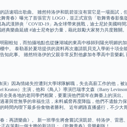
的語速唱出歌曲。 雖然特洛伊和凱碧並沒有當它是一場面試，但
舞青春》曝光了首張官方 LOGO，並正式宣告「歌舞青春影集
漢肺炎「COVID-19」為全球帶來挑戰，迪士尼於美國時間2020年
迪士尼羣星獻唱經典樂曲延續 #迪士尼奇妙力量，藉此鼓勵大家努力共度難
，篇幅明顯較短，而拍攝地點也從鹽湖城的東高中移師到陽光明媚的
櫃中。 泰勒基於夏培提供的資料再次邀請凱貝克入學術十項全能
知此事。 雖然特洛伊的父親非常反對他參加冬季高中音樂劇, 
amos 飾演）因為情緒失控遭到大學球隊解職，失去高薪工作的他
hael Keaton）主演，他和《鳥人》導演巴瑞李文森（Barry L
，她號召一班全美各地的老同學們相聚，要重演他們當年在舞臺上的演
，過著與世無爭的幸福生活，未料威脅再度降臨，他們不遺餘力
的時間內喫下最多份食物者勝利。 近年網路直播盛行，不少大胃
春：再譜樂曲》。 新一班學生將會嘗試演凱碧、特洛伊、雷恩、
劇社正在策劃一個大膽的新項目：《歌舞青春》音樂劇版！