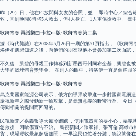
昨（29）日，他在IG放閃與女友的合照，並… 即時中心／綜合
救，直到晚間8時將5人救出，但4人身亡、1人重傷搶救中。 
歌舞青春:再譜樂曲:卡拉ok版: 歌舞青春第二集
據《時代雜誌》在2008年5月26日一期的第51頁指出，《歌
洛伊和凱碧知道之後，向他們的朋友說他不會參加第二次面試，
不久後，凱碧的母親工作轉移到新墨西哥州阿布奎基，凱碧也被調到了
大學的籃球體育獎學金。 在別人的眼中，特洛伊一直是個耀眼的
歌舞青春:再譜樂曲:卡拉ok版: 歌舞青春
烏克蘭國家能源公司表示，俄方的導彈攻擊進一步對國家電網造
慶祝新年之際發動新一輪攻擊，是毫無意義的野蠻行為。 今日（2
傳聞相關的提問而回避的。
民視新聞／嘉義報導天氣冷颼颼 ，使用電器真的要小心，嘉義
急救後，因嗆傷宣告不治。 民視新聞／陳家祥、張可倫 高雄市
貨，現場豐收景象超級熱鬧，一早漁民也忙著分裝，笑說就像在