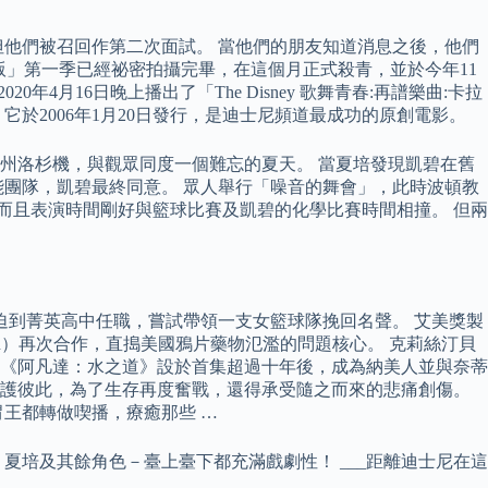
他們被召回作第二次面試。 當他們的朋友知道消息之後，他們
版」第一季已經祕密拍攝完畢，在這個月正式殺青，並於今年11
4月16日晚上播出了「The Disney 歌舞青春:再譜樂曲:卡拉
關。 它於2006年1月20日發行，是迪士尼頻道最成功的原創電影。
加州洛杉機，與觀眾同度一個難忘的夏天。 當夏培發現凱碧在舊
團隊，凱碧最終同意。 眾人舉行「噪音的舞會」，此時波頓教
而且表演時間剛好與籃球比賽及凱碧的化學比賽時間相撞。 但兩
，被迫到菁英高中任職，嘗試帶領一支女籃球隊挽回名聲。 艾美獎製
evinson）再次合作，直搗美國鴉片藥物氾濫的問題核心。 克莉絲汀貝
出。 《阿凡達：水之道》設於首集超過十年後，成為納美人並與奈蒂
保護彼此，為了生存再度奮戰，還得承受隨之而來的悲痛創傷。
王都轉做喫播，療癒那些 …
夏培及其餘角色－臺上臺下都充滿戲劇性！ ___距離迪士尼在這