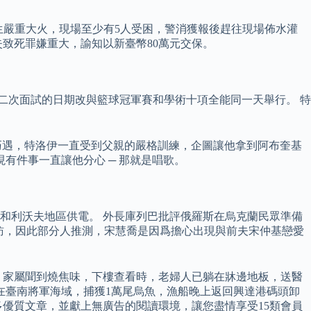
發生嚴重大火，現場至少有5人受困，警消獲報後趕往現場佈水灌
失致死罪嫌重大，諭知以新臺幣80萬元交保。
，第二次面試的日期改與籃球冠軍賽和學術十項全能同一天舉行。 特
也再次巧遇，特洛伊一直受到父親的嚴格訓練，企圖讓他拿到阿布奎基
有件事一直讓他分心 ─ 那就是唱歌。
和利沃夫地區供電。 外長庫列巴批評俄羅斯在烏克蘭民眾準備
演採訪，因此部分人推測，宋慧喬是因爲擔心出現與前夫宋仲基戀愛
，家屬聞到燒焦味，下樓查看時，老婦人已躺在牀邊地板，送醫
在臺南將軍海域，捕獲1萬尾烏魚，漁船晚上返回興達港碼頭卸
優質文章，並獻上無廣告的閱讀環境，讓您盡情享受15類會員