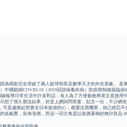
因為唱歌完全突破了兩人籃球明星及數學天才的外在形象。 是
日電）中國鬆綁COVID-19（2019冠狀病毒疾病）防疫限制
明融報導日常生活中許多對話，有人為了方便都會將英文直接用中
示想了很久都沒結果，於是上網詢問答案，貼文一出，不少網友
下走，可是越燃起想要去日本旅遊的心，都還沒買機票，就已經忍
低氣壓，宣佈漲價，而這一回主角是以低價著稱的無印良品 MU
唱歌舞青春的全部歌曲。