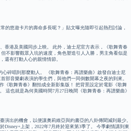
「正常的悠遊卡片的壽命多長呢？」貼文曝光隨即引起熱烈討論，
臺灣、香港及美國同步上映。 此外，迪士尼官方表示，《歌舞青春
公式，但不影響觀眾入坑的速度，角色塑造引人入勝，男主角看似是
，還有打動人心的親情情節。
把分手的心碎唱到那麼動人。 《歌舞青春：再譜樂曲》啟發自迪士尼
有史以來首部音樂劇表演的學生們，與他們一同倒數開幕之夜的到來。
典之作《歌舞青春》翻拍成全新影集版！ 把背景設定於電影《歌舞
戀情。 這也就是為何美國時間7月27日晚間《歌舞青春：再譜樂曲》
臺演出的機會，以便讓奧莉維亞與約書亞的八卦傳聞減到最少。
sney+上架，2022年7月終於迎來第3季了。 今季劇情講到東