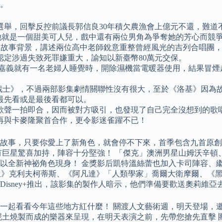
。
選舉，回擊反控前議長郭信良30年積欠農漁會上億元不還，難道
，五官標緻的她就是一個甜美可人兒，戲中還有兩位男角為爭奪她的芳心而競
igh School為故事背景，講述兩位高中老師銳意重整曾經風光的吉
認定涉過失致死罪嫌重大，諭知以新臺幣80萬元交保。
，嘉義就有一名老婦人睡覺時，開除濕機當電暖器使用，結果冒
戰士》，不過兩部影集劇情關聯性沒有很大，至於《洛基》因為
擇最先看或是最後看都可以。
歌聲一拍即合，因而被對方吸引，也發現了自己完全沒想到的歌
再與卡麥隆聚首合作，更令影迷雀躍不已！
故事，只要你愛上了新角色，就會停不下來，首季包含九首原創
有巨星驚喜加持，陣容十分堅強！ 「傑克」澳洲男星山姆沃辛頓
以全新神祕角色現身！ 金獎影后凱特溫絲蕾也加入卡司陣容、繼
生》克利夫柯蒂斯、《阿凡達》「人類學家」喬爾大衛摩爾、《黑
月底於Disney+推出，該影集的製作人暗示，他們準備要歡送奧莉維
一起看看今年這些地方紅什麼！ 關渡人文藝術週，明天登場，
燒製而成的樂器來呈現，在明天表演之前，先帶您搶先直擊 團… 