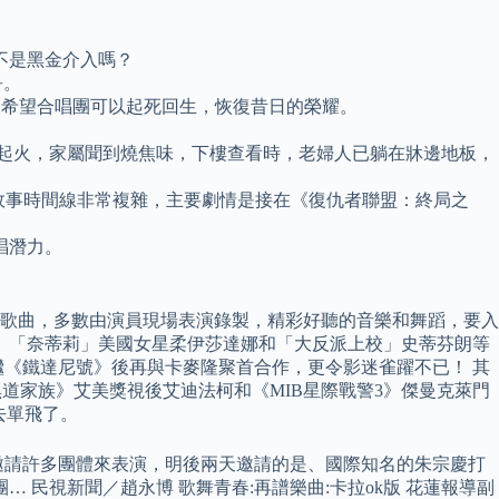
不是黑金介入嗎？
爭。
列合唱團，希望合唱團可以起死回生，恢復昔日的榮耀。
煙起火，家屬聞到燒焦味，下樓查看時，老婦人已躺在牀邊地板，
故事時間線非常複雜，主要劇情是接在《復仇者聯盟：終局之
唱潛力。
歌曲，多數由演員現場表演錄製，精彩好聽的音樂和舞蹈，要入
、「奈蒂莉」美國女星柔伊莎達娜和「大反派上校」史蒂芬朗等
《鐵達尼號》後再與卡麥隆聚首合作，更令影迷雀躍不已！ 其
道家族》艾美獎視後艾迪法柯和《MIB星際戰警3》傑曼克萊門
亞去單飛了。
邀請許多團體來表演，明後兩天邀請的是、國際知名的朱宗慶打
民視新聞／趙永博 歌舞青春:再譜樂曲:卡拉ok版 花蓮報導副