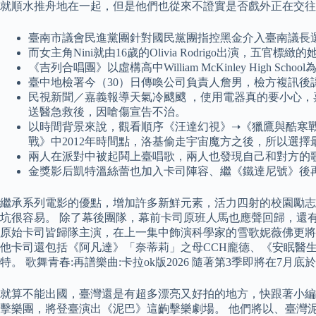
就順水推舟地在一起，但是他們也從來不證實是否戲外正在交往
臺南市議會民進黨團針對國民黨團指控黑金介入臺南議長
而女主角Nini就由16歲的Olivia Rodrigo出演
《吉列合唱團》以虛構高中William McKinley H
臺中地檢署今（30）日傳喚公司負責人詹男，檢方複訊後
民視新聞／嘉義報導天氣冷颼颼 ，使用電器真的要小心
送醫急救後，因嗆傷宣告不治。
以時間背景來說，觀看順序《汪達幻視》➝《獵鷹與酷寒
戰》中2012年時間點，洛基偷走宇宙魔方之後，所以選
兩人在派對中被起鬨上臺唱歌，兩人也發現自己和對方的
金獎影后凱特溫絲蕾也加入卡司陣容、繼《鐵達尼號》後
繼承系列電影的優點，增加許多新鮮元素，活力四射的校園勵志
坑很容易。 除了幕後團隊，幕前卡司原班人馬也應聲回歸，還
原始卡司皆歸隊主演，在上一集中飾演科學家的雪歌妮薇佛更將
他卡司還包括《阿凡達》「奈蒂莉」之母CCH龐德、《安眠醫
特。 歌舞青春:再譜樂曲:卡拉ok版2026 隨著第3季即將在7
就算不能出國，臺灣還是有超多漂亮又好拍的地方，快跟著小編
擊樂團，將登臺演出《泥巴》這齣擊樂劇場。 他們將以、臺灣泥土