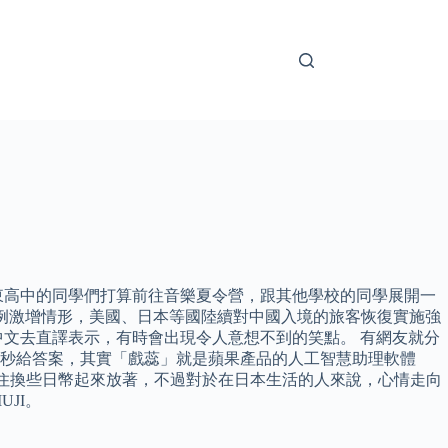
東高中的同學們打算前往音樂夏令營，跟其他學校的同學展開一
後面臨病例激增情形，美國、日本等國陸續對中國入境的旅客恢復實施強
文去直譯表示，有時會出現令人意想不到的笑點。 有網友就分
秒給答案，其實「戲蕊」就是蘋果產品的人工智慧助理軟體
不住換些日幣起來放著，不過對於在日本生活的人來說，心情走向
JI。