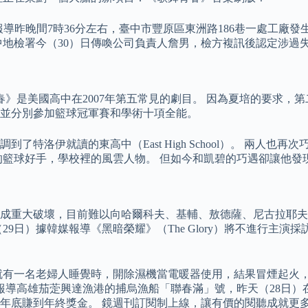
報導昨晚間7時36分左右，臺中市豐原區東洲路186巷一處工廠
臺中地檢署今（30）日傳喚公司負責人詹男，檢方複訊後認定涉過
舞青春》是美國高中在2007年第五常見的劇目。 因為夏培的要求
並分別參加籃球冠軍賽和學術十項全能。
特洛伊就讀的東高中（East High School）。 兩人
籃球好手，學校裡的風雲人物。 但如今和凱碧的巧遇卻讓他發現
成重大破壞，目前難以向哈爾科夫、基輔、敖德薩、尼古拉耶夫
9日）據韓媒報導《黑暗榮耀》（The Glory）將不進行主
就有一名老婦人睡覺時，開除濕機當電暖器使用，結果冒煙起火
報導高雄茄萣興達漁港的捕烏漁船「聯春滿」號，昨天（28日）
年底賺到年終獎金。 鏡週刊訂閱制上線，讓有價的閱聽成就更多