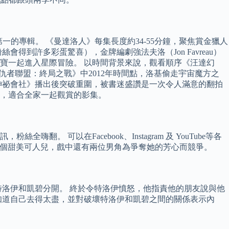
第一的專輯。 《曼達洛人》每集長度約34-55分鐘，聚焦賞金獵人
到許多彩蛋驚喜），金牌編劇強法夫洛（Jon Favreau）
寶一起進入星際冒險。 以時間背景來說，觀看順序《汪達幻
者聯盟：終局之戰》中2012年時間點，洛基偷走宇宙魔方之
神祕會社》播出後突破重圍，被書迷盛讚是一次令人滿意的翻拍
，適合全家一起觀賞的影集。
。 可以在Facebook、Instagram 及 YouTube等各
就是一個甜美可人兒，戲中還有兩位男角為爭奪她的芳心而競爭。
洛伊和凱碧分開。 終於令特洛伊憤怒，他指責他的朋友說與他
知道自己去得太盡，並對破壞特洛伊和凱碧之間的關係表示內