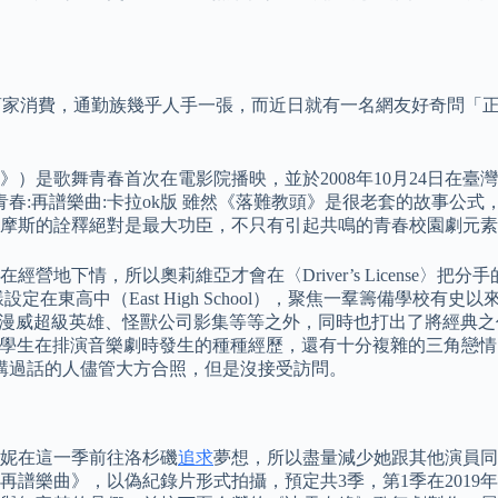
指定商家消費，通勤族幾乎人手一張，而近日就有一名網友好奇問
》）是歌舞青春首次在電影院播映，並於2008年10月24日在
歌舞青春:再譜樂曲:卡拉ok版 雖然《落難教頭》是很老套的故事
摩斯的詮釋絕對是最大功臣，不只有引起共鳴的青春校園劇元素
地下情，所以奧莉維亞才會在〈Driver’s License〉
在東高中（East High School），聚焦一羣籌備學校
推出多部漫威超級英雄、怪獸公司影集等等之外，同時也打出了將經
一班有夢想的學生在排演音樂劇時發生的種種經歷，還有十分複雜的三角
講過話的人儘管大方合照，但是沒接受訪問。
妮在這一季前往洛杉磯
追求
夢想，所以盡量減少她跟其他演員同
曲》，以偽紀錄片形式拍攝，預定共3季，第1季在2019年於Di