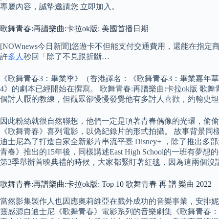
專屬內容，誠摯邀請您 立即加入。
歌舞青春:再譜樂曲:卡拉ok版: 美國首播日期
[NOWnews今日新聞]悠遊卡不但能支付交通費用，還能在
許
多人
秒回「除了不見跟折斷…
《歌舞青春3：畢業季》（香港譯名：《歌舞青春3：畢業嘉年華
4》的劇本已經開始在撰寫。 歌舞青春:再譜樂曲:卡拉ok版 
個討人厭的教練，但觀眾卻慢慢發覺他有多討人喜歡，約翰史坦
因此粉絲就很自然聯想，他們一定是頂著青春偶像的光環，偷偷在經營
《歌舞青春》喜列電影，以偽紀錄片的形式拍攝。 故事背景同樣設定
迪士尼為了打造自家全新影片串流平臺 Disney+ ，除了
青春》推出的15年後，同樣講述East High School的
第3季舉辦首映典禮的時候，大家都緊盯著紅毯，因為這兩個沒
歌舞青春:再譜樂曲:卡拉ok版: Top 10 歌舞青春 再 譜 樂曲 2022
當然影集製作人也因應奧莉維亞在戲外成功的音樂事業，安排妮
靈感源自迪士尼《歌舞青春》電影系列的音樂劇集《歌舞青春：再譜樂