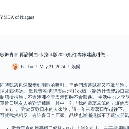
Skip
to
content
YMCA of Niagara
歌舞青春:再譜樂曲:卡拉ok版2026介紹!專家建議咁做…
benlau
May 21, 2024
娛樂
同時凱碧也深深受到唱歌的吸引，但他們想嘗試卻又不敢前進，
場才藝切磋。 歌舞青春:再譜樂曲:卡拉ok版 （路透社雪梨29
制篩檢措施，不過澳洲今天表示暫時不會跟進。 生活中心／李
享近日與友人的對話截圖，其中一句「我的戲蕊笨笨的」讓他表
「Siri」。 對於喜歡日本的人來說，這一年來看著日幣越往
可就截然相反，有許多日本店家、品牌也漸漸抵擋不了這波景氣的
歌舞青春的舞臺版已經於2007年上半年推出，主要是演