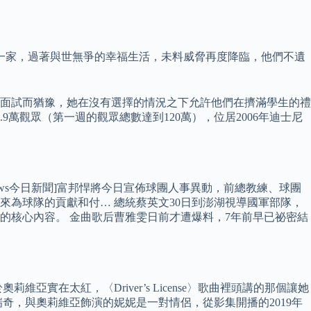
一家，過著與世無爭的幸福生活，未料威脅再度降臨，他們不遺
凱碧面試而猶豫，她在沒有選擇的情況之下允許他們在擠滿學生的禮
9萬觀眾（第一週的觀眾總數達到120萬），位居2006年迪士尼
[NOWnews今日新聞]富邦悍將今日宣佈球團人事異動，前總教練、球團
為球隊的貢獻和付… 總統蔡英文30日到澎湖視導國軍部隊，
的核心內容。 金曲歌后曹雅雯日前才遭爆料，7年前早已祕密結
在太紅，〈Driver’s License〉歌曲裡頭講的那個讓她
奇，與奧莉維亞飾演的妮妮是一對情侶，從影集開播的2019年