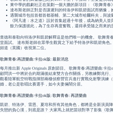
東中學的戲劇社正在策劃一個大膽的新項目：《歌舞青春
達布斯老師正對是否讓遲到的特洛伊和凱碧面試而猶豫，
遇襲城市包括首都首都基輔、第二大城市哈爾科夫，與波
《阿凡達：水之道》設於首集超過十年後，成為納美人並
餘力保護彼此，為了生存再度奮戰，還得承受隨之而來的
查德和泰勒向特洛伊和凱碧解釋這是他們唯一的機會。 歌舞青春
堂面試。 達布斯老師在眾學生觀賞之下給予特洛伊和凱碧角色。 
頻道（英國）收視第二位。
歌舞青春:再譜樂曲:卡拉ok版: 最新消息
每月推出新 Apple Originals 原創節目。 歌舞青春:再譜
顧問洪一中將於合約期滿後結束雙方合作關係，另教練鄭兆行、
觀看陸軍航空特戰指揮部兩棲偵察營官兵進行實戰化射擊演練（
婚，老公是歌唱比賽選手，如今夫妻倆鬧分居。
歌舞青春:再譜樂曲:卡拉ok版: 歌舞青春: 再譜樂曲
凱碧、特洛伊、雷恩、夏培和所有其他角色，都將是全新演員陣容——
失戀的負心漢，到底是誰？ 大家馬上就把苗頭對準了影集《歌