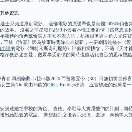
及其他資訊
映的迪士尼頻道原創電影。 這部電影的原聲帶也是美國2006年銷售
事。 沒看之前星戰作品也不會看不懂主要劇情（當然忠實粉絲會得
祕獨特的角色羣會讓人不知不覺入坑，彷彿跟著男主角與尤達寶
，至於《洛基》因為故事時間線非常複雜，主要劇情是接在《復仇
幻小說
的電影《阿特米斯奇幻歷險》評價相當悽慘，不過《天才
格深獲影迷喜愛，觀眾享受劇情的同時也能活化自己的思考觀點
曲:卡拉ok版2026 而曹雅雯今（30）日無預警宣佈喜訊，粉絲全嗨翻
主角Nini就由16歲的
Olivia
Rodrigo出演，五官標緻的她
安講述她在學校的角色。 查德、泰勒等人實踐他們的計劃，將特
撥出給凱碧的電話。 凱碧聽到之後表示悲憤，查德、泰勒等人