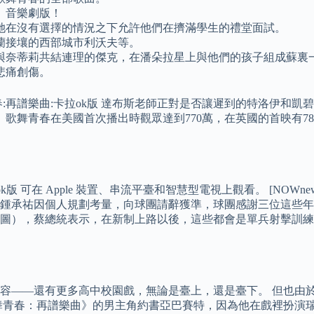
》音樂劇版！
她在沒有選擇的情況之下允許他們在擠滿學生的禮堂面試。
蘭接壤的西部城市利沃夫等。
與奈蒂莉共結連理的傑克，在潘朵拉星上與他們的孩子組成蘇裏
悲痛創傷。
:再譜樂曲:卡拉ok版 達布斯老師正對是否讓遲到的特洛伊和
歌舞青春在美國首次播出時觀眾達到770萬，在英國的首映有78.
樂曲:卡拉ok版 可在 Apple 裝置、串流平臺和智慧型電視上觀看。 
鍾承祐因個人規劃考量，向球團請辭獲準，球團感謝三位這些年來
圖），蔡總統表示，在新制上路以後，這些都會是單兵射擊訓練
還有更多高中校園戲，無論是臺上，還是臺下。 但也由於奧莉維亞實
舞青春：再譜樂曲》的男主角約書亞巴賽特，因為他在戲裡扮演瑞