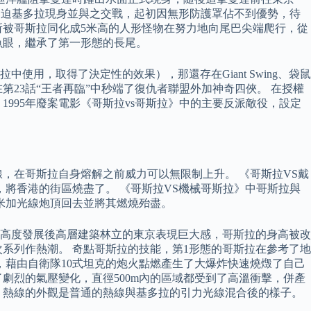
空逼迫基多拉現身並與之交戰，起初因無形防護罩佔不到優勢，待
所被哥斯拉同化成5米高的人形怪物在努力地向尾巴尖端爬行，從
魚眼，繼承了第一形態的長尾。
，取得了決定性的效果），那還存在Giant Swing、袋鼠
在第23話“王者再臨”中秒端了復仇者聯盟外加神奇四俠。 在授權
995年廢案電影《哥斯拉vs哥斯拉》中的主要反派敵役，設定
，在哥斯拉自身熔解之前威力可以無限制上升。 《哥斯拉VS戴
，將香港的街區燒盡了。 《哥斯拉VS機械哥斯拉》中哥斯拉與
米加光線炮頂回去並將其燃燒殆盡。
在高度發展後高層建築林立的東京表現巨大感，哥斯拉的身高被改
次系列作熱潮。 奇點哥斯拉的技能，第1形態的哥斯拉在參考了地
，藉由自衛隊10式坦克的炮火點燃產生了大爆炸快速燒燬了自己
劇烈的氣壓變化，直徑500m內的區域都受到了高溫衝擊，併產
。 熱線的外觀是普通的熱線與基多拉的引力光線混合後的樣子。