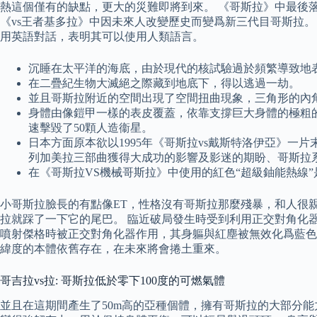
熱這個僅有的缺點，更大的災難即將到來。 《哥斯拉》中最後
《vs王者基多拉》中因未來人改變歷史而變爲新三代目哥斯拉
用英語對話，表明其可以使用人類語言。
沉睡在太平洋的海底，由於現代的核試驗過於頻繁導致地
在二疊紀生物大滅絕之際藏到地底下，得以逃過一劫。
並且哥斯拉附近的空間出現了空間扭曲現象，三角形的內角
身體由像鎧甲一樣的表皮覆蓋，依靠支撐巨大身體的極粗
速擊毀了50顆人造衞星。
日本方面原本欲以1995年《哥斯拉vs戴斯特洛伊亞》
列加美拉三部曲獲得大成功的影響及影迷的期盼、哥斯拉系
在《哥斯拉VS機械哥斯拉》中使用的紅色“超級鈾能熱線
小哥斯拉臉長的有點像ET，性格沒有哥斯拉那麼殘暴，和人很
拉就踩了一下它的尾巴。 臨近破局發生時受到利用正交對角化器
噴射傑格時被正交對角化器作用，其身軀與紅塵被無效化爲藍色
緯度的本體依舊存在，在未來將會捲土重來。
哥吉拉vs拉: 哥斯拉低於零下100度的可燃氣體
並且在這期間產生了50m高的亞種個體，擁有哥斯拉的大部分