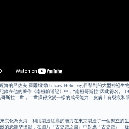
海的呂佐夫-霍爾姆灣(Lützow-Holm bay)目擊到的大型
錄在他的著作《南極輸送記》中，“南極哥斯拉”因此得名。 19
爲哥斯拉二世，二世獲得突變一樣的成長能力，皮膚上有裂痕和
東京化為火海，利用製造紅塵的能力在東京製造了一個獨立的生
般的恐龍型怪獸，在圖片『古史羅之圖』中對應『古史羅』，疑