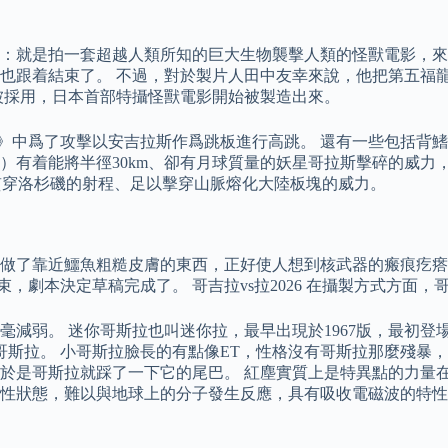
：就是拍一套超越人類所知的巨大生物襲擊人類的怪獸電影，來
也跟着結束了。 不過，對於製片人田中友幸來說，他把第五福
被採用，日本首部特攝怪獸電影開始被製造出來。
》中爲了攻擊以安吉拉斯作爲跳板進行高跳。 還有一些包括背鰭
）有着能將半徑30km、卻有月球質量的妖星哥拉斯擊碎的威力
貫穿洛杉磯的射程、足以擊穿山脈熔化大陸板塊的威力。
做了靠近鱷魚粗糙皮膚的東西，正好使人想到核武器的瘢痕疙瘩
束，劇本決定草稿完成了。 哥吉拉vs拉2026 在攝製方式方面
毫減弱。 迷你哥斯拉也叫迷你拉，最早出現於1967版，最初
斯拉。 小哥斯拉臉長的有點像ET，性格沒有哥斯拉那麼殘暴，
於是哥斯拉就踩了一下它的尾巴。 紅塵實質上是特異點的力量
性狀態，難以與地球上的分子發生反應，具有吸收電磁波的特性。