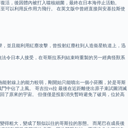
而復活，後因體內被打入噬核細菌，最終在日本海停止活動。
甚至可以利用反作用力飛行。 在英文版中曾經直接與安基拉斯使
擊，並且能利用紅塵攻擊，曾投射紅塵柱到人造衞星軌道上，迅
》無法令日本人接受，在哥斯拉系列結束時重製的另一經典怪獸系
射熱能射線上的能力較弱，剛開始只能噴出一個小菸圈，於是哥斯
鬥中佔了上風。 哥吉拉vs拉 最後在近距離使出原子束試圖消滅
回了原來的宇宙。 但僅僅是投影消失暫時避免了破局，位於高
而變得粗大，變成了類似以往的哥斯拉的形態。 而尾巴在成長後