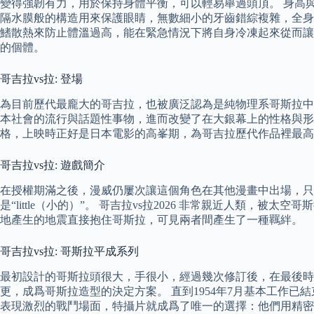
變得強韌有力，用於保持身體平衡，可以輕易舉過頭頂。 身高
隔水膜般的構造用來保護眼睛，無數細小的牙齒錯綜複雜，全身
鰭散熱來防止體溫過高，能在緊急情況下將自身冷凍起來從而讓
的個體。
哥吉拉vs拉: 登場
為目前歷代最龐大的哥吉拉，也被廣泛認為是純物理系哥斯拉中
本社會的流行與話題性事物，進而改變了在大銀幕上的性格與形
格，上映時正好是日本電影的高峯期，為哥吉拉歷代作品裡最高
哥吉拉vs拉: 遊戲簡介
在授權期滿之後，漫威仍屢次讓這個角色在其他漫畫中出場，只
是“little（小的）”。 哥吉拉vs拉2026 非常親近人類
地產生的地震直接抱住哥斯拉，可見兩者間產生了一種羈絆。
哥吉拉vs拉: 哥斯拉平成系列
最初設計的哥斯拉頭很大，手很小，經過幾次修訂後，在最後時
更，成爲哥斯拉造型的決定方案。 直到1954年7月基本工作
表現激烈的戰鬥場面，特攝片就成爲了唯一的選擇：他們用精密