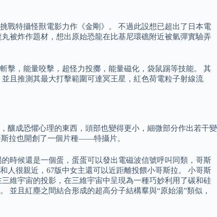
挑戰特攝怪獸電影力作《金剛》。 不過此設想已超出了日本電
龍丸被炸作題材，想出原始恐龍在比基尼環礁附近被氫彈實驗弄
斬擊，能量咬擊，超怪力投擲，能量磁化，袋鼠踢等技能。 其
，並且推測其最大打擊範圍可達冥王星，紅色荷電粒子射線流
，釀成恐懼心理的東西，頭部也變得更小，細微部分作出若干變
，哥斯拉也開創了一個片種——特攝片。
登場的時候還是一個蛋，蛋蛋可以發出電磁波信號呼叫同類，哥斯
和人很親近，67版中女主還可以近距離投餵小哥斯拉。 小哥斯
在三維宇宙的投影，在三維宇宙中呈現為一種巧妙利用了碳和硅
 並且紅塵之間結合形成的超高分子結構羣與“原始湯”類似，