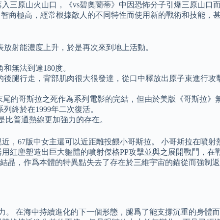
落入三原山火山口，《vs碧奧蘭蒂》中因恐怖分子引爆三原山口
。 智商極高，經常根據敵人的不同特性而使用新的戰術和技能，
表放射能濃度上升，於是再次來到地上活動。
和無法到達180度。
的後腿行走，背部肌肉很大很發達，從口中釋放出原子束進行攻
一片末尾的哥斯拉之死作為系列電影的完結，但由於美版《哥斯拉
列終於在1999年二次復活。
”是比普通熱線更加強力的存在。
親近，67版中女主還可以近距離投餵小哥斯拉。 小哥斯拉在噴
用紅塵塑造出巨大軀體的噴射傑格PP攻擊並與之展開戰鬥，在戰
結晶，作爲本體的特異點失去了存在於三維宇宙的錨從而強制返
能力。 在海中持續進化的下一個形態，腿爲了能支撐沉重的身體