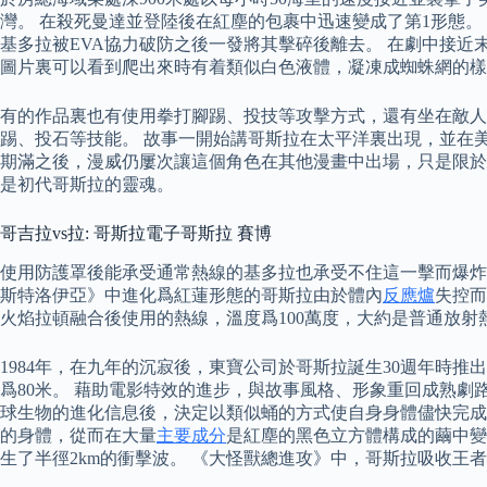
灣。 在殺死曼達並登陸後在紅塵的包裹中迅速變成了第1形態。
基多拉被EVA協力破防之後一發將其擊碎後離去。 在劇中接
圖片裏可以看到爬出來時有着類似白色液體，凝凍成蜘蛛網的樣
有的作品裏也有使用拳打腳踢、投技等攻擊方式，還有坐在敵人身上
踢、投石等技能。 故事一開始講哥斯拉在太平洋裏出現，並在美國阿
期滿之後，漫威仍屢次讓這個角色在其他漫畫中出場，只是限於版
是初代哥斯拉的靈魂。
哥吉拉vs拉: 哥斯拉電子哥斯拉 賽博
使用防護罩後能承受通常熱線的基多拉也承受不住這一擊而爆炸
斯特洛伊亞》中進化爲紅蓮形態的哥斯拉由於體內
反應爐
失控而
火焰拉頓融合後使用的熱線，溫度爲100萬度，大約是普通放
1984年，在九年的沉寂後，東寶公司於哥斯拉誕生30週年時
爲80米。 藉助電影特效的進步，與故事風格、形象重回成熟劇
球生物的進化信息後，決定以類似蛹的方式使自身身體儘快完成
的身體，從而在大量
主要成分
是紅塵的黑色立方體構成的繭中變
生了半徑2km的衝擊波。 《大怪獸總進攻》中，哥斯拉吸收