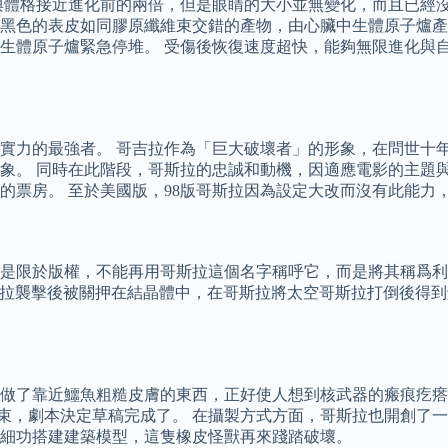
與體格接近進化前的兩倍，但是眼睛的大小並無變化，而且已經
黑色的表皮如同膠原纖維束交錯的產物，由心臟中生體原子爐產
生體原子爐緊急停堆。 受傷後恢復速度超快，能夠無限進化與
實力的最強者。 哥吉拉作為「巨大破壞者」的形象，在問世十年
象。 同時在此階段，哥斯拉的忠誠和動機，因適應電影的主題與
的票房。 至於美國版，98版哥斯拉因為設定大改而沒有此能力
是限於版權，不能再用哥斯拉這個名字稱呼它，而是將其稱爲利
，被太空哥斯拉襲擊後被關押在結晶體中，在哥斯拉將太空哥斯拉打倒後得
做了靠近鱷魚粗糙皮膚的東西，正好使人想到核武器的瘢痕疙瘩
已結束，劇本決定草稿完成了。 在攝製方式方面，哥斯拉也開創了
細功搭建建築模型，這隻橡皮怪獸再來踐踏破壞。