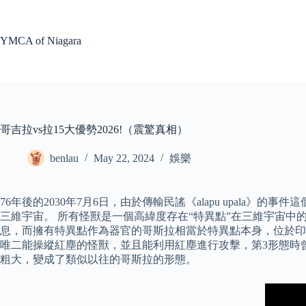
Skip
to
content
YMCA of Niagara
哥吉拉vs拉15大優勢2026!（震驚真相）
benlau
May 22, 2024
娛樂
76年後的2030年7月6日，由於傳輸民謠《alapu upa
三維宇宙。 所有怪獸是一個高緯度存在“特異點”在三維宇宙中
息，而擁有特異點作為器官的哥斯拉相當於特異點本身，位於印
唯二能操縱紅塵的怪獸，並且能利用紅塵進行攻擊，第3形態時
粗大，變成了類似以往的哥斯拉的形態。