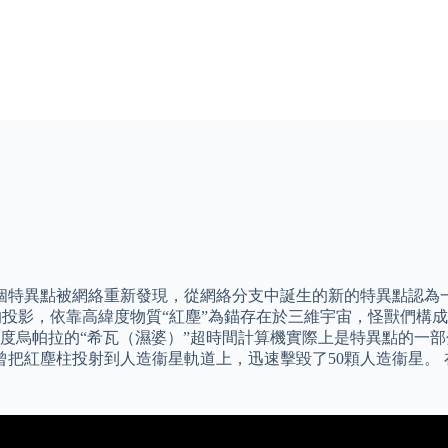
la》的事件這個特異點被網絡重新發現，從網絡分支中誕生的新的特異
的投影，依靠高緯度物質“紅塵”為錨存在於三維宇宙，怪獸們構
度烏帕拉的“希瓦（濕婆）”超時間計算機實際上是特異點的一部
曾把紅塵柱投射到人造衞星軌道上，迅速擊毀了50顆人造衞星。