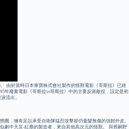
神祕生物。 由於當時日本東寶株式會社製作的怪獸電影《哥斯拉》已經
95年廢案電影《哥斯拉vs哥斯拉》中的主要反派敵役，設定是初
眼淚流出。
態圈，擁有足以承受自衛隊猛烈攻擊卻仍毫髮無傷的強韌外皮。
似劇中天災-紅塵的製造者，來自其他高次元的怪獸。 與舊嗣野