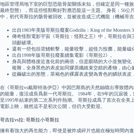
地區管理局地下室的巨型恐龍骨架關係未知，但確定是同一種族
最終型態），而這些怪獸剛好對應恐龍這一主題。 身長：50公
中，初代哥斯拉的骸骨被回收，並被改造成三式機龍（機械哥吉拉），型號為MFS-3 
出自1983年美版哥斯拉廢案Godzilla：King of the Monsters 
傳奇怪獸電影宇宙《哥斯拉：怪獸之王》中，哥斯拉在與
頭顱破壞。
還有一些包括背鰭斬擊，能量咬擊，超怪力投擲，能量磁
出自1998年版哥斯拉廢案續集電影《哥斯拉2》。
身高與體格接近進化前的兩倍，但是眼睛的大小並無變化
複雜，全身黑色的表皮如同膠原纖維束交錯的產物，由心
從繭破出的形態，茶褐色的裸露表皮變為青色的鱗狀表皮
在《哥斯拉vs戴斯特洛伊亞》中因巴斯島的天然鈾噴出導致體內
的能量，復活成長爲新一代哥斯拉。 1984年，在9年的沉寂
至1995年結束的第二次系列作熱潮。 哥斯拉成爲了首次在全美
電影上映，雖然這不是初次公開，但仍大受歡迎。
哥吉拉vs拉: 哥斯拉小哥斯拉
擁有着強大的再生能力，即使是被炸成碎片也能在極短時間內進