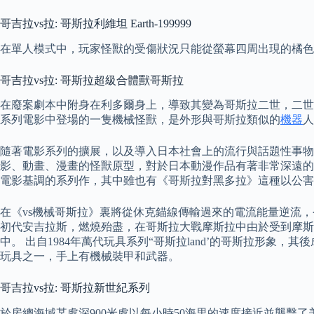
哥吉拉vs拉: 哥斯拉利維坦 Earth-199999
在單人模式中，玩家怪獸的受傷狀況只能從螢幕四周出現的橘色
哥吉拉vs拉: 哥斯拉超級合體獸哥斯拉
在廢案劇本中附身在利多爾身上，導致其變為哥斯拉二世，二世
系列電影中登場的一隻機械怪獸，是外形與哥斯拉類似的
機器
人
隨著電影系列的擴展，以及導入日本社會上的流行與話題性事物
影、動畫、漫畫的怪獸原型，對於日本動漫作品有著非常深遠的影
電影基調的系列作，其中雖也有《哥斯拉對黑多拉》這種以公害
在《vs機械哥斯拉》裏將從休克錨線傳輸過來的電流能量逆流
初代安吉拉斯，燃燒殆盡，在哥斯拉大戰摩斯拉中由於受到摩斯
中。 出自1984年萬代玩具系列“哥斯拉land’的哥斯拉形象，其後
玩具之一，手上有機械裝甲和武器。
哥吉拉vs拉: 哥斯拉新世紀系列
於房總海域某處深900米處以每小時50海里的速度接近並襲擊