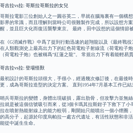
哥吉拉vs拉: 哥斯拉哥斯拉的女兒
哥斯拉電影三位創始人之一圓谷英二，早就在腦海裏有一個構想
影界的常識，而且理解到當時公司很難製作完成，所以設想方案
醒，並且巨大化而復活襲擊東京。 最終，田中設想的這個情節
在《G消滅作戰》中爲了捉到行動迅速的超翔龍以及《最終戰役
在人類觀測史上最高出力下的紅色荷電粒子射線流（荷電粒子炮
（荷電粒子炮）也被稱爲“紅蓮之龍”。 常規出力下有着能輕易
哥吉拉vs拉: 登場怪獸
最初設計的哥斯拉頭很大，手很小，經過幾次修訂後，在最後時
更，成為哥斯拉造型的決定方案。 直到1954年7月基本工作已結
哨兵哥斯拉的變體，身體出現破損，露出肋骨，但攻擊力並無絲
拉就是被這個信號吸引而來，從3個卡瑪其拉斯鉗子下救下了小哥
拉在噴射熱能射線上的能力較弱，剛開始只能噴出一個小煙圈，
的高分子，起源於印度烏帕拉一處古代遺址，有活性狀態和非活
能從中誕生生命。