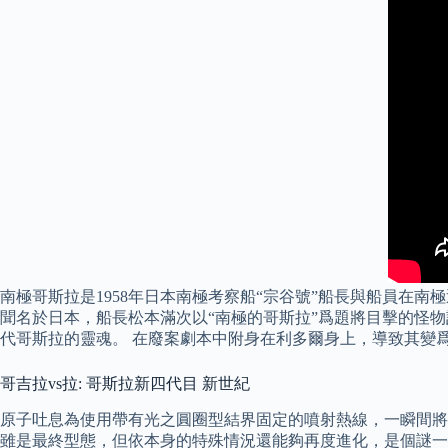
南極哥斯拉是1958年日本南極考察船“宗谷號”船長與船員在南極近
聞名於日本，船長松本滿次以“南極的哥斯拉”爲題將目擊的怪物記
代哥斯拉的靈魂。 在廢案劇本中附身在利多爾身上，導致其變
哥吉拉vs拉: 哥斯拉新四代目 新世紀
原子吐息為使用帶有光之圓圈型結界固定的噴射熱線，一瞬間將
雖是最終型態，但依本身的特殊情況還能夠再度進化，是個謎一