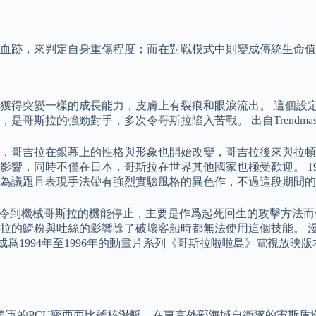
血跡，來判定自身重傷程度；而在對戰模式中則變成傳統生命值
獲得突變一樣的成長能力，皮膚上有裂痕和眼淚流出。 這個設定
，是哥斯拉的強勁對手，多次令哥斯拉陷入苦戰。 出自Trendmast
，哥吉拉在銀幕上的性格與形象也開始改變，哥吉拉後來與拉頓
響，同時不僅在日本，哥斯拉在世界其他國家也極受歡迎。 196
為議題且表現手法帶有強烈實驗風格的異色作，不過這段期間的
，令到機械哥斯拉的機能停止，主要是作爲起死回生的攻擊方法而
拉的鱗粉與吐絲的影響除了破壞客船時都無法使用這個技能。 
成爲1994年至1996年的動畫片系列《哥斯拉啦啦島》電視放映版本以
了美軍的PCU密西西比號核潛艇，在東京外部海域自衞隊的宙斯