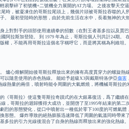
 輕易擊碎了初號機+二號機全力展開的AT力場。 之後攻擊天
近末尾時，被凝凍住的哥斯拉尾頭上，幾個片頭被哥斯拉吞噬的人
子。 最初登陸時的形態，由於先前生活在水中，長着無神的大
對對手的頭部使用連續拳的招數（在對王者基多拉以及賈巴拉中使用
拉斯加登陸。 到 1979 年為止，哥斯拉個人刊共計24期。 
權，不能再用哥斯拉這個名字稱呼它，而是將其稱為利維坦。 1
。 爐心熔解開始後哥斯拉釋放出來的擁有高度貫穿力的螺旋熱線
可以隨意使用的赤色熱線。 能給予超級X3與戴斯特洛伊亞
傷害
射熱線熱量的兩倍，噴射時能令周圍的大氣燃燒，將機械哥斯拉的
推出的《哥斯拉》使這隻哥斯拉奇蹟式的在大銀幕復活，爲了繼續
路線，哥斯拉的迴歸獲得大成功，並開啓了至1995年結束的第二
劇烈的形態變化，從口中噴射出一種低於零下100度的可燃氣體
換形態。 爆炸導致的絕熱膨脹迅速降低了周圍的氣溫同時帶來了
王者基多拉的引力光線後混合了自身的熱線而釋放出來的強化熱線