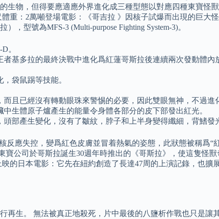
的生物，但得要應適應外界進化成三種型態以對應四種東寶怪獸
尺體重：2萬噸登場電影：《哥吉拉 》因核子試爆而出現的巨大
(Multi-purpose Fighting System-3)。
3-D。
王者基多拉的最終決戰中進化爲紅蓮哥斯拉後連續兩次發動體內
化，袋鼠踢等技能。
，而且已經沒有轉動眼珠來警惕的必要，因此雙眼無神，不過進
臟中生體原子爐產生的能量令身體各部分的皮下部發出紅光。
，頭部產生變化，沒有了皺紋，脖子和上半身變得纖細，背鰭發
核反應失控，變爲紅色皮膚並冒着熱氣的姿態，此狀態被稱爲“紅
後，東寶公司於哥斯拉誕生30週年時推出的《哥斯拉》，使這隻怪
上映的日本電影：它先在紐約創造了長達47周的上演記錄，也擴展了
行再生。 無法被真正地殺死，片中最後的八鹽析作戰也只是讓