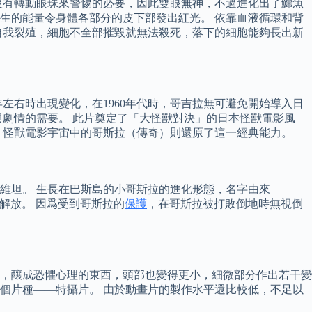
沒有轉動眼珠來警惕的必要，因此雙眼無神，不過進化出了鱷魚
生的能量令身體各部分的皮下部發出紅光。 依靠血液循環和背
自我裂殖，細胞不全部摧毀就無法殺死，落下的細胞能夠長出新
左右時出現變化，在1960年代時，哥吉拉無可避免開始導入日
劇情的需要。 此片奠定了「大怪獸對決」的日本怪獸電影風
，怪獸電影宇宙中的哥斯拉（傳奇）則還原了這一經典能力。
維坦。 生長在巴斯島的小哥斯拉的進化形態，名字由來
到解放。 因爲受到哥斯拉的
保護
，在哥斯拉被打敗倒地時無視倒
，釀成恐懼心理的東西，頭部也變得更小，細微部分作出若干變
一個片種——特攝片。 由於動畫片的製作水平還比較低，不足以