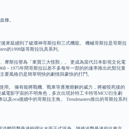
血條。
後來延續到了破壞神哥斯拉和三式機龍。 機械哥斯拉是哥斯拉
ers的1998版哥斯拉玩具系列。
、摩斯拉譽為「東寶三大怪獸」。 更成為當代日本影視文化電
8－1975年間哥斯拉以差不多每年一部的的速率推出此類兒童
主要風格仍是簡單明快的劇情與豪快的打鬥。
使用。 擁有能將戰機、戰車等逐漸熔解的威力，將被咬死後的
漫威電影宇宙的不明角色，多次出現於特工卡特等MCU衍生劇
及ova後續中的哥斯拉主角。 Trendmasters推出的哥斯拉系列
盾巡洋艦阻擊曼達時躍出水面正式現身，隨後追擊曼達前往東京