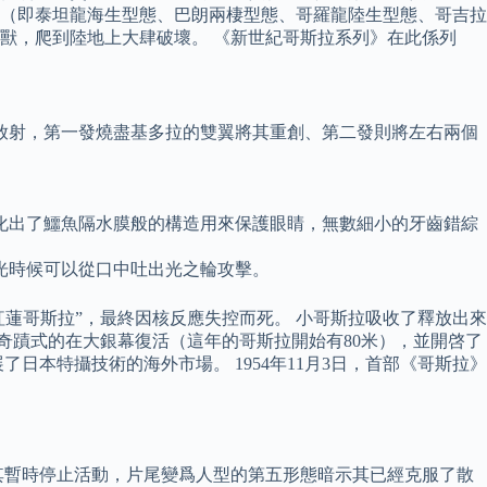
（即泰坦龍海生型態、巴朗兩棲型態、哥羅龍陸生型態、哥吉拉
怪獸，爬到陸地上大肆破壞。 《新世紀哥斯拉系列》在此係列
放射，第一發燒盡基多拉的雙翼將其重創、第二發則將左右兩個
化出了鱷魚隔水膜般的構造用來保護眼睛，無數細小的牙齒錯綜
光時候可以從口中吐出光之輪攻擊。
蓮哥斯拉”，最終因核反應失控而死。 小哥斯拉吸收了釋放出來
獸奇蹟式的在大銀幕復活（這年的哥斯拉開始有80米），並開啓了
日本特攝技術的海外市場。 1954年11月3日，首部《哥斯拉》
其暫時停止活動，片尾變爲人型的第五形態暗示其已經克服了散