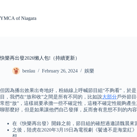
Skip
to
content
YMCA of Niagara
快樂再出發2026懶人包!（持續更新）
benlau
February 26, 2024
娛樂
但因為播出效果出奇地好，粉絲線上呼喊節目組“不夠看”，於
目，我們在“放和收”之間是所有不同的，比如說
大部分
戶外節目
常想“放”，這樣就要承擔一些不確定性，這種不確定性能夠產
聊那麼好，但是如果讓他們自己發揮，反而會有意想不到的內容
在《快樂再出發》開錄之前，節目組的確想過邀請魏晨來
之後，陸虎在2020年3月19日為電視劇《鬢邊不是海
想。