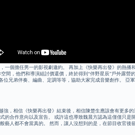
，一個擔任男一的影視劇邀約。 再加上《快樂再出發》的熱播和
作空間，他們和導演組討價還價，終於得到“伴野星辰”戶外露營
”，為各位兄弟伴奏、編曲、定調等等，協助大家完成音樂創作。 
來越強，相信《快樂再出發》結束後，相信陳楚生應該會有更多的演
式的合作意向以及宣告。 或許這也導致魏晨方認為這僅僅只是
般藝人都不會當真的。 然而，讓人沒想到的是，在節目收官後