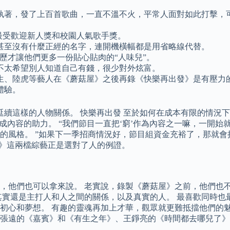
執著，發了上百首歌曲，一直不溫不火，平常人面對如此打擊，
行榜年度最受歡迎新人獎和校園人氣歌手獎。
甚至沒有什麼正經的名字，連開機橫幅都是用省略線代替。
歷才讓他們更多一份貼心貼肉的“人味兒”。
不太希望別人知道自己有錢，很少對外炫富。
生、陸虎等藝人在《蘑菇屋》之後再錄《快樂再出發》是有壓力
體驗。
延續這樣的人物關係。 快樂再出發 至於如何在成本有限的情況
成內容的助力。 “我們節目一直把‘窮’作為內容之一嘛，一開始
的風格。 ”如果下一季招商情況好，節目組資金充裕了，那就會
發》這兩檔綜藝正是選對了人的例證。
，他們也可以拿來說。 老實說，錄製《蘑菇屋》之前，他們也
其實還是主打人和人之間的關係，以及真實的人。 最喜歡同時也
初心和夢想。 有趣的靈魂再加上才華，觀眾就更難抵擋他們的魅
張遠的《嘉賓》和《有生之年》、王錚亮的《時間都去哪兒了》