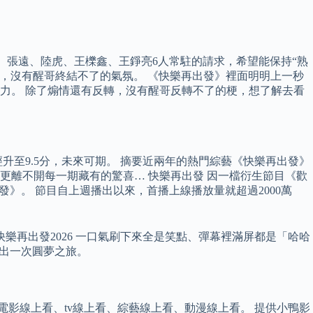
、張遠、陸虎、王櫟鑫、王錚亮6人常駐的請求，希望能保持“熟
集，沒有醒哥終結不了的氣氛。 《快樂再出發》裡面明明上一秒
力。 除了煽情還有反轉，沒有醒哥反轉不了的梗，想了解去看
升至9.5分，未來可期。 摘要近兩年的熱門綜藝《快樂再出發》
，更離不開每一期藏有的驚喜… 快樂再出發 因一檔衍生節目《歡
發》。 節目自上週播出以來，首播上線播放量就超過2000萬
快樂再出發2026 一口氣刷下來全是笑點、彈幕裡滿屏都是「哈哈
”出一次圓夢之旅。
電影線上看、tv線上看、綜藝線上看、動漫線上看。 提供小鴨影