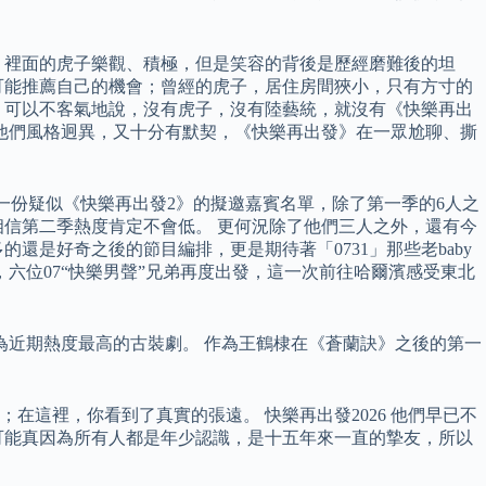
發》裡面的虎子樂觀、積極，但是笑容的背後是歷經磨難後的坦
可能推薦自己的機會；曾經的虎子，居住房間狹小，只有方寸的
，可以不客氣地說，沒有虎子，沒有陸藝統，就沒有《快樂再出
他們風格迥異，又十分有默契，《快樂再出發》在一眾尬聊、撕
一份疑似《快樂再出發2》的擬邀嘉賓名單，除了第一季的6人之
，相信第二季熱度肯定不會低。 更何況除了他們三人之外，還有今
是好奇之後的節目編排，更是期待著「0731」那些老baby
六位07“快樂男聲”兄弟再度出發，這一次前往哈爾濱感受東北
成為近期熱度最高的古裝劇。 作為王鶴棣在《蒼蘭訣》之後的第一
這裡，你看到了真實的張遠。 快樂再出發2026 他們早已不
可能真因為所有人都是年少認識，是十五年來一直的摯友，所以