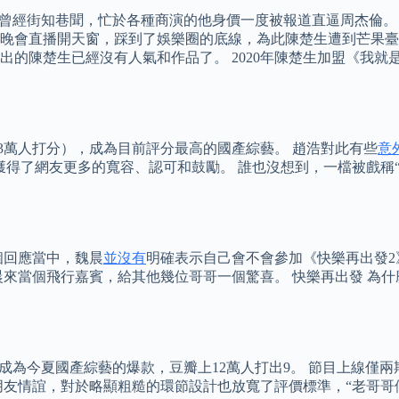
你》曾經街知巷聞，忙於各種商演的他身價一度被報道直逼周杰倫
晚會直播開天窗，踩到了娛樂圈的底線，為此陳楚生遭到芒果臺
後復出的陳楚生已經沒有人氣和作品了。 2020年陳楚生加盟《我
13萬人打分），成為目前評分最高的國產綜藝。 趙浩對此有些
意
獲得了網友更多的寬容、認可和鼓勵。 誰也沒想到，一檔被戲稱
個回應當中，魏晨
並沒有
明確表示自己會不會參加《快樂再出發2
晨來當個飛行嘉賓，給其他幾位哥哥一個驚喜。 快樂再出發 為
成為今夏國產綜藝的爆款，豆瓣上12萬人打出9。 節目上線僅
朋友情誼，對於略顯粗糙的環節設計也放寬了評價標準，“老哥