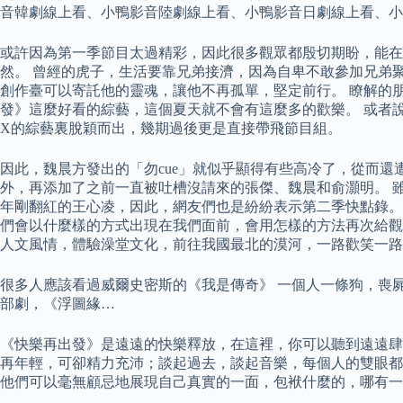
音韓劇線上看、小鴨影音陸劇線上看、小鴨影音日劇線上看、小
或許因為第一季節目太過精彩，因此很多觀眾都殷切期盼，能在
然。 曾經的虎子，生活要靠兄弟接濟，因為自卑不敢參加兄弟
創作臺可以寄託他的靈魂，讓他不再孤單，堅定前行。 瞭解的
發》這麼好看的綜藝，這個夏天就不會有這麼多的歡樂。 或者
X的綜藝裏脫穎而出，幾期過後更是直接帶飛節目組。
因此，魏晨方發出的「勿cue」就似乎顯得有些高冷了，從而還
外，再添加了之前一直被吐槽沒請來的張傑、魏晨和俞灝明。 雖
年剛翻紅的王心凌，因此，網友們也是紛紛表示第二季快點錄。 
們會以什麼樣的方式出現在我們面前，會用怎樣的方法再次給觀眾
人文風情，體驗澡堂文化，前往我國最北的漠河，一路歡笑一路
很多人應該看過威爾史密斯的《我是傳奇》 一個人一條狗，喪屍
部劇，《浮圖緣…
《快樂再出發》是遠遠的快樂釋放，在這裡，你可以聽到遠遠肆無
再年輕，可卻精力充沛；談起過去，談起音樂，每個人的雙眼都
他們可以毫無顧忌地展現自己真實的一面，包袱什麼的，哪有一