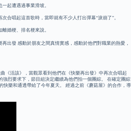
也一起遭遇過事業滑坡。
次合唱起這首歌時，當即就有不少人打出彈幕“淚崩了”。
如離婚梗、排名梗來說。
樂再出發 感動於朋友之間真情實感，感動於他們對職業的熱愛，
歌曲《活該》，當觀眾看到他們在《快樂再出發》中再次合唱起
友的強烈要求下，節目組決定繼續為他們拍一個團綜。 在確定團綜
的快樂和通透帶給了今年夏天。 經過之前《蘑菇屋》的合作，導