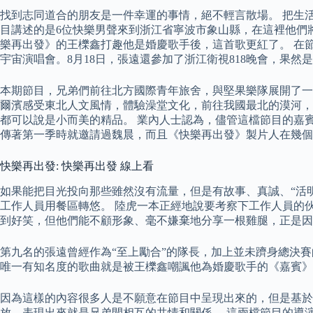
找到志同道合的朋友是一件幸運的事情，絕不輕言散場。 把生
目講述的是6位快樂男聲來到浙江省寧波市象山縣，在這裡他們
樂再出發》的王櫟鑫打趣他是婚慶歌手後，這首歌更紅了。 在節
宇宙演唱會。8月18日，張遠還參加了浙江衛視818晚會，果然是
本期節目，兄弟們前往北方國際青年旅舍，與堅果樂隊展開了一次
爾濱感受東北人文風情，體驗澡堂文化，前往我國最北的漠河，
都可以說是小而美的精品。 業內人士認為，儘管這檔節目的嘉
傳著第一季時就邀請過魏晨，而且《快樂再出發》製片人在幾個
快樂再出發: 快樂再出發 線上看
如果能把目光投向那些雖然沒有流量，但是有故事、真誠、“活
工作人員用餐區轉悠。 陸虎一本正經地說要考察下工作人員的
到好笑，但他們能不顧形象、毫不嫌棄地分享一根雞腿，正是因
第九名的張遠曾經作為“至上勵合”的隊長，加上並未躋身總決賽
唯一有知名度的歌曲就是被王櫟鑫嘲諷他為婚慶歌手的《嘉賓》
因為這樣的內容很多人是不願意在節目中呈現出來的，但是基
放，表現出來就是兄弟間相互的共情和關係。 這兩檔節目的導