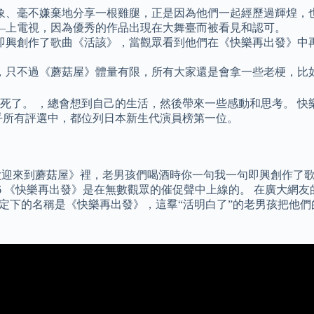
象、毫不嫌棄地分享一根雞腿，正是因為他們一起經歷過輝煌，
—上電視，因為優秀的作品出現在大舞臺而被看見和認可。
即興創作了歌曲《活該》，當觀眾看到他們在《快樂再出發》中再
，只不過《蘑菇屋》體量有限，所有大家還是會拿一些老梗，比
死了。 ，總會想到自己的生活，然後帶來一些感動和思考。 快
乎所有評選中，都位列日本新生代演員榜第一位。
《歡迎來到蘑菇屋》裡，老男孩們喝酒時你一句我一句即興創作了
26 《快樂再出發》是在無數觀眾的催促聲中上線的。 在廣大網
定下的名稱是《快樂再出發》，這羣“活明白了”的老男孩把他們