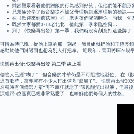
雖然觀眾看著他們蹭飯的行為感到好笑，但他們能不顧形
兄弟倆分享了做音樂從不被父母理解到逐漸理解的祕訣—
在《歡迎來到蘑菇屋》裡，老男孩們喝酒時你一句我一句
既然大家都愛0713老北北，值此第二季來臨空窗…
到了《快樂再出發》第一季，我們就沒有刻意打這些牌了
可惜為時已晚，從他上車的那一刻起，節目組就把他和王錚亮鎖
感動於他們淋過雨也想為別人打把傘。 近幾年，菅田將暉在幾
快樂再出發: 快樂再出發 第二季 線上看
儘管人已經“糊了”，但音樂的才華仍是不可阻擋地溢位。 在
這首歌時，當即就有不少人打出彈幕“淚崩了”。 快樂再出發20
名稱時有個備選方案“再不瘋狂就老了”讓甦醒笑出眼淚，但最後
演組跟6位嘉賓已經非常熟悉了，也瞭解他們每個人的性格。