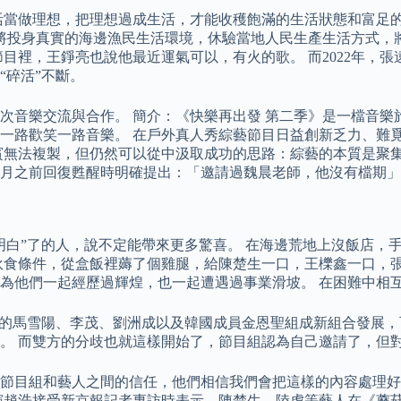
活當做理想，把理想過成生活，才能收穫飽滿的生活狀態和富足的
將投身真實的海邊漁民生活環境，休驗當地人民生產生活方式，
目裡，王錚亮也說他最近運氣可以，有火的歌。 而2022年，張
“碎活”不斷。
音樂交流與合作。 簡介：《快樂再出發 第二季》是一檔音樂旅
一路歡笑一路音樂。 在戶外真人秀綜藝節目日益創新乏力、難
賓無法複製，但仍然可以從中汲取成功的思路：綜藝的本質是聚集
月之前回復甦醒時明確提出：「邀請過魏晨老師，他沒有檔期」
明白”了的人，說不定能帶來更多驚喜。 在海邊荒地上沒飯店，
伙食條件，從盒飯裡薅了個雞腿，給陳楚生一口，王櫟鑫一口，張
為他們一起經歷過輝煌，也一起遭遇過事業滑坡。 在困難中相
的馬雪陽、李茂、劉洲成以及韓國成員金恩聖組成新組合發展，可惜
。 而雙方的分歧也就這樣開始了，節目組認為自己邀請了，但
於節目組和藝人之間的信任，他們相信我們會把這樣的內容處理
演趙浩接受新京報記者專訪時表示，陳楚生、陸虎等藝人在《蘑