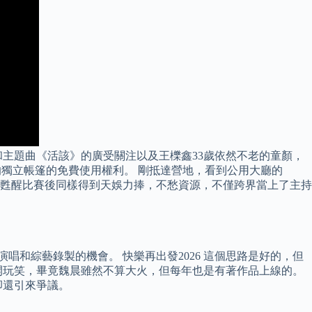
主題曲《活該》的廣受關注以及王櫟鑫33歲依然不老的童顏，
的獨立帳篷的免費使用權利。 剛抵達營地，看到公用大廳的
亞軍甦醒比賽後同樣得到天娛力捧，不愁資源，不僅跨界當上了主持
唱和綜藝錄製的機會。 快樂再出發2026 這個思路是好的，但
開玩笑，畢竟魏晨雖然不算大火，但每年也是有著作品上線的。
卻還引來爭議。