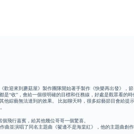
是《歡迎來到蘑菇屋》製作團隊開始著手製作《快樂再出發》，節
都是“收”，會給一個很明確的目標和任務線，好處是觀眾看的時
生其他綜藝無法達到的效果。 比如聊天時，很多綜藝節目會給提
。
當個飛行嘉賓，給其他幾位哥哥一個驚喜。
棠紅》作曲並演唱了同名主題曲《鬢邊不是海棠紅》，他的主題曲