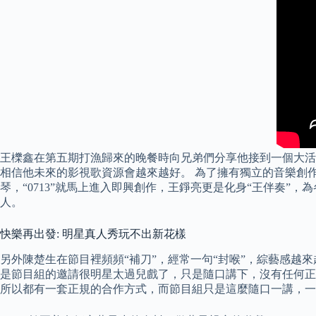
王櫟鑫在第五期打漁歸來的晚餐時向兄弟們分享他接到一個大活
相信他未來的影視歌資源會越來越好。 為了擁有獨立的音樂創
琴，“0713”就馬上進入即興創作，王錚亮更是化身“王伴奏
人。
快樂再出發: 明星真人秀玩不出新花樣
另外陳楚生在節目裡頻頻“補刀”，經常一句“封喉”，綜藝感越
是節目組的邀請很明星太過兒戲了，只是隨口講下，沒有任何正
所以都有一套正規的合作方式，而節目組只是這麼隨口一講，一