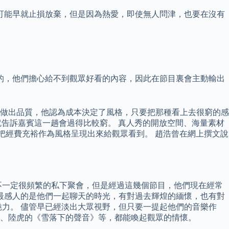
可能早就止損放棄，但是因為熱愛，即使無人問津，也要在沒有
的，他們擔心給不到觀眾好看的內容，因此在節目裏會主動輸出
下做出品質，他認為成本決定了風格，只要把那種看上去很窮的感
就告訴嘉賓這一趟會過得比較窮。 真人秀的開放空間、海量素材
把經費充裕作為風格呈現出來給觀眾看到。 趙浩曾在網上撰文說
不一定很頻繁的私下聚會，但是經過這幾個節目，他們現在經常
最感人的是他們一起聊天的時光，有對過去輝煌的緬懷，也有對
力。 儘管早已經淡出大眾視野，但只要一提起他們的音樂作
、陸虎的《雪落下的聲音》等，都能喚起觀眾的情懷。