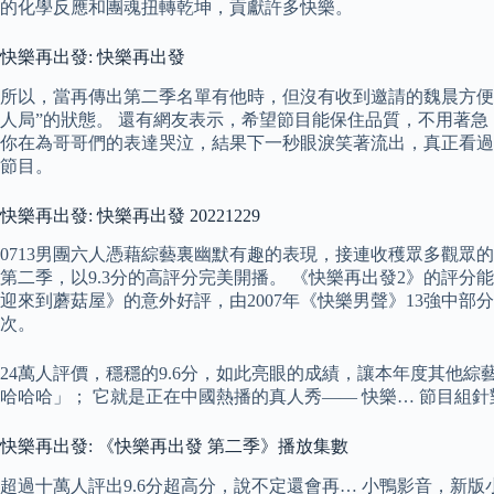
的化學反應和團魂扭轉乾坤，貢獻許多快樂。
快樂再出發: 快樂再出發
所以，當再傳出第二季名單有他時，但沒有收到邀請的魏晨方便發
人局”的狀態。 還有網友表示，希望節目能保住品質，不用著
你在為哥哥們的表達哭泣，結果下一秒眼淚笑著流出，真正看過
節目。
快樂再出發: 快樂再出發 20221229
0713男團六人憑藉綜藝裏幽默有趣的表現，接連收穫眾多觀眾
第二季，以9.3分的高評分完美開播。 《快樂再出發2》的評分
迎來到蘑菇屋》的意外好評，由2007年《快樂男聲》13強中部
次。
24萬人評價，穩穩的9.6分，如此亮眼的成績，讓本年度其他綜藝
哈哈哈」； 它就是正在中國熱播的真人秀—— 快樂… 節目組
快樂再出發: 《快樂再出發 第二季》播放集數
超過十萬人評出9.6分超高分，說不定還會再… 小鴨影音，新