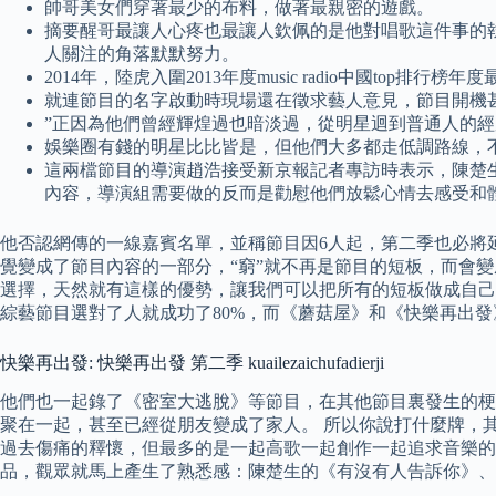
帥哥美女們穿著最少的布料，做著最親密的遊戲。
摘要醒哥最讓人心疼也最讓人欽佩的是他對唱歌這件事的
人關注的角落默默努力。
2014年，陸虎入圍2013年度music radio中國top排
就連節目的名字啟動時現場還在徵求藝人意見，節目開機
”正因為他們曾經輝煌過也暗淡過，從明星迴到普通人的經
娛樂圈有錢的明星比比皆是，但他們大多都走低調路線，
這兩檔節目的導演趙浩接受新京報記者專訪時表示，陳楚
內容，導演組需要做的反而是勸慰他們放鬆心情去感受和
他否認網傳的一線嘉賓名單，並稱節目因6人起，第二季也必將
覺變成了節目內容的一部分，“窮”就不再是節目的短板，而會變
選擇，天然就有這樣的優勢，讓我們可以把所有的短板做成自己
綜藝節目選對了人就成功了80%，而《蘑菇屋》和《快樂再出
快樂再出發: 快樂再出發 第二季 kuailezaichufadierji
他們也一起錄了《密室大逃脫》等節目，在其他節目裏發生的梗
聚在一起，甚至已經從朋友變成了家人。 所以你說打什麼牌，
過去傷痛的釋懷，但最多的是一起高歌一起創作一起追求音樂的
品，觀眾就馬上產生了熟悉感：陳楚生的《有沒有人告訴你》、