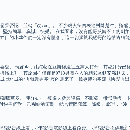
聲否認，並稱「勿cue」。 不少網友留言表達對陳楚生、甦醒
急，堅持簡單、真誠、快樂。 在我看來，沒有醒哥反轉不了的劇
節目的小夥伴們一定深有體會，這一切源於我醒哥的煽情終結能
的喜愛。 現如今，此綜藝在豆瓣經過近五萬人打分，其總評分已經
能持續上升，其原因不僅僅是0713男團六人的精彩互動充滿趣味
分成員組成的“再就業男團”真的迎來了一檔專屬的團綜《快樂再出
望塵莫及。 評分9.5、5萬多人參與評價、不斷衝上微博熱搜； 
針對快男們對自己團綜的策劃，結合實際預算「降級」處理， “湊
版小鴨影音線上看，小鴨影音電影線上看免費。 小鴨影音提供最新