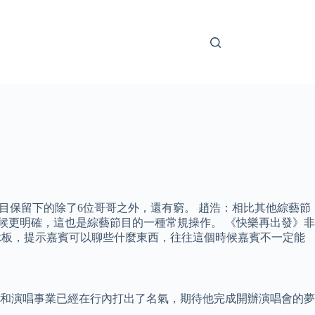
目保留下的除了6位哥哥之外，還有窮。 趙浩：相比其他綜藝節
候更明確，這也是綜藝節目的一種常規操作。 《快樂再出發》非
示板，提示嘉賓可以聊些什麼東西，往往這個時候嘉賓不一定能
創作和演唱事業已經在行內打出了名氣，期待他完成開辦演唱會的夢