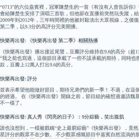
“0713”的六位嘉賓裡，冠軍陳楚生的一首《有沒有人曾告訴
會給陳楚生安排了演唱三首歌，但他卻在直播前突然玩失蹤，給
2009年到2012年，三年時間裡的他被封殺淡出大眾視線，之
第二季，以9.3分的高評分完美開播。
快樂再出發: 《快樂再出發 第二季》相關熱播
《快樂再出發》播出接近尾聲，豆瓣評分維持在9.6的高分（超
“我之前也寫過，這個節目承載了一些不該承載的期待，同時也
款，豆瓣上12萬人打出9.6的高分。
快樂再出發: 評分
並表示希望他能做好節目，期待兄弟們的新一季！ 不過，在這
的經過。 在《快樂再出發》開錄之前，節目組的確想過邀請魏
不一樣了。
快樂再出發: 真人秀《閃亮的日子》：9分綜藝，笑出腹肌
誰也沒想到，一檔被戲稱“史上最窮綜藝”《快樂再出發》，竟然
星評分的觀眾不在少數。 不少觀眾感慨節目中嘉賓自然流淌的