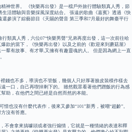
精神世界。 《快樂再出發》是一檔戶外旅行體驗類真人秀，節
將生活體驗與音樂採風深度結合。 張遠的歌曲《嘉賓》透過《快
遠還參演了綜藝節目《天賜的聲音 第三季和7月最好的舞臺平行
行類真人秀，六位07“快樂男聲”兄弟再度出發，這一次前往哈
覓爆款的當下，《快樂再出發》以及之前的《歡迎來到蘑菇屋》
一羣有故事、有才華,又擁有有趣靈魂的人。 但是因為網上一直
。
手裡錢也不多，導演也不管飯，幾個人只好厚著臉皮裝模作樣去
遠一口，自己再喫掉剩下的。 雖然觀眾看著他們蹭飯的行為感
互幫助，在他們之間已經是自然而然的本能。
也沒有什麼代表作，後來又參加“101”新秀，被嘲“超齡”。
對方沒有答應。
好，不會拿來搞噱頭或者強行煽情，它就是一種情緒的表達和釋
菇屋》之後再錄《快樂再出發》是有壓力的，他們擔心給不到觀