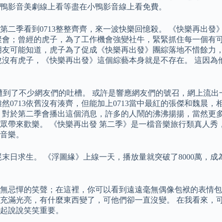
鴨影音美劇線上看等盡在小鴨影音線上看免費。
第二季看到0713整整齊齊，來一波快樂回憶殺。 《快樂再出
聚會；曾經的虎子，為了工作機會強變社牛，緊緊抓住每一個有
朋友可能知道，虎子為了促成《快樂再出發》團綜落地不惜餘力
說沒有虎子，《快樂再出發》這個綜藝本身就是不存在。 這因為
遭到了不少網友們的吐槽。 或許是響應網友們的號召，網上流出
然0713依舊沒有湊齊，但能加上0713當中最紅的張傑和魏晨
對於第二季會播出這個消息，許多的人鬧的沸沸揚揚，當然更多的還
帶來歡樂。 《快樂再出發 第二季》是一檔音樂旅行類真人秀，
音樂。
末日求生。 《浮圖緣》上線一天，播放量就突破了8000萬，
忌憚的笑聲；在這裡，你可以看到遠遠毫無偶像包袱的表情包；在
充滿光亮，有什麼東西變了，可他們卻一直沒變。 在我看來，
起說說笑笑重要。