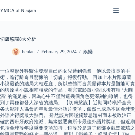
Skip
to
YMCA of Niagara
content
切膚慾謀8大分析
benlau
February 29, 2024
娛樂
一位整形外科醫生發現自己的女兒遭到強暴，他以最擅長的手
術，進行離奇且驚悚的「切膚」報復行動。 再加上本片跟原著
小說最後的結局大相逕庭，所以整體而言我覺得本片是難能可貴
的與原著小說相輔相成的作品，看完電影跟小說以後有種 ‘大圓
滿’ 的滿足感，因為心中不僅對這幾個角色更深刻的瞭解，也得
到了兩種都發人深省的結局。 【切膚慾謀】近期同時橫掃全美
各大影評人協會的年度最佳外語片獎項，儼然已成為本屆金球獎
外語片得獎最大熱門。 雖然該片因碰觸禁忌題材而未被政治正
確的西班牙政府推派，無緣競逐奧斯卡最佳外語片獎項，但近期
包括金球等年度重要獎項加持，也等於是還了這部令觀眾驚駭之
餘更是驚豔的好片一個公道。 而以【鐵娘子：堅固柔情】The