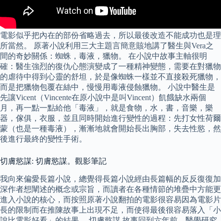
電影似乎把內在的部份省略過去，所以最後改造不能成功也是理
所當然。 原著小說利用三大主題言簡意賅地講了醫生與Vera之
間的奇妙關係：蜘蛛，毒液，獵物。 在小說中故事主軸很明
確：醫生強烈的復仇心態演變成了一種精神變態，需要在對獵物
的虐待中得到心靈的舒坦，於是像蜘蛛一樣並不直接殺死獵物，
而是把獵物包覆在絲中，慢慢用毒液侵蝕獵物。 小說中醫生是
先讓Vicent（Vincente在原小說中是叫Vincent）飢餓缺水兩個
月，再一點一點給他「毒液」，就是食物，水，書，音樂，樂
器，傢俱，衣服，並且同時開始進行變性的過程：先打女性荷爾
蒙（也是一種毒液），漸漸地就會開始長出胸部，失去性慾，然
後進行最終的變性手術。
切膚慾謀: 切膚慾謀。觀影筆記
我向來偏愛長篇小說，總覺得長篇小說經由長篇幅的反反復復加
深作者想闡述的概念或宗旨，而讀者在各種情節的堆疊中方能更
進入小說的核心，而按照原著小說翻拍的電影很容易因為電影片
長的限制而在推陳故事上出現不足，而使得最後很容易落入「小
說比電影好看」的結果。 切膚慾謀 故事回到六年前，醫學研究