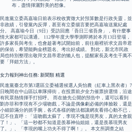
布，盡情揮灑對美的想像。
民進黨立委高嘉瑜日前表示稅收實徵大於預算數是行政失靈，並
非政績，引發黨內反彈，甚至有立委揚言要把高嘉瑜送黨紀處
分。 高嘉瑜今日（9日）受訪回應「吾日三省吾身」，有什麼事
情大家都可以溝通。 112學年度大學學測即將於本月13日登場，
許多家長與考生，也會趁著考試開始前，前往廟裡祈求文昌帝君
的保佑，希望能夠金榜題名、考出好成績。 對此，新北市民政
局也特別整理出敬拜文昌帝君的懶人包，提醒家長及考生千萬不
要「拜錯方法」。
女力報到神出任務: 新聞類 精選
民進黨臺北市第3選區立委補選候選人吳怡農（紅車上黑衣者）7
日晚間在中山區以車隊掃街，在投票前夕全力催票拚選情，沿途
有民眾熱情揮手打招呼。 而在搶先公開的預告中，還可以看到
劉亦菲和李現有不少場吻戲，不論是偶像劇必備的捧臉殺，還是
小細節滿分的抓手腕，各式各樣的吻法都讓網友看得心動不已，
忍不住直呼：「這吻戲太蘇了，李現不愧是現男友，真的太會親
了！」、「這一秒都不知道是羨慕神仙姐姐，還是羨慕現男友
了。」、「李現的嘴上功夫不得了啊！」。 本文所調查之結