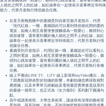
愛便會接觸成為一顆愛心，聽得到心跳加速聲，還有看到屬於倆
人彼此之間手上的紅線，如紅線牽在一起便表示喜事將近等特殊
能力，代替月老執行情侶媒合任務。
在某天夜晚熟睡中的素娥受到自家宮廟月老指示，代理
「現代紅娘」一職，素娥因此可以看到情侶彼此間的愛的
電波，如兩人相互喜愛便會接觸成為一顆愛心，聽得到心
跳加速聲，還有看到屬於倆人彼此之間手上的紅線，如紅
線牽在一起便表示喜事將近等特殊能力，代替月老執行情
侶媒合任務。
素娥受到月老指示，代理紅娘一職，素娥從此可以看到人
之間的電波，如兩人相互意愛便會接觸成為一顆愛心，聽
得到心跳加速聲，還有看到屬於倆人彼此之間手上的紅
線，如紅線牽在一起便表示喜事將近，代替月老執行各種
任務。
線上平臺由LINE TV、LiTV 線上影視和myVideo播出，為
了因應新冠肺炎對於拍攝的影響，本劇拍攝也將採取相對
應措施；以及本季單元經劇組及電視臺證實將會是該系列
的最後一個單元，也正式為《女力報到》系列劃下圓滿句
點。
高中就讀美術班、大學念美術系，讓波痞有深厚的藝術背
景加持，與其說她「化妝」不如說她把臉和頭髮都當成畫