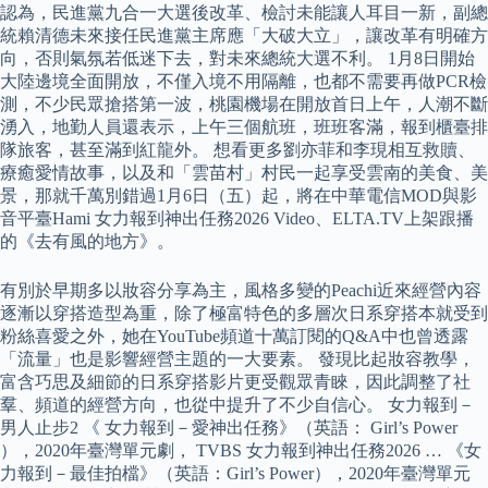
認為，民進黨九合一大選後改革、檢討未能讓人耳目一新，副總
統賴清德未來接任民進黨主席應「大破大立」，讓改革有明確方
向，否則氣氛若低迷下去，對未來總統大選不利。 1月8日開始
大陸邊境全面開放，不僅入境不用隔離，也都不需要再做PCR檢
測，不少民眾搶搭第一波，桃園機場在開放首日上午，人潮不斷
湧入，地勤人員還表示，上午三個航班，班班客滿，報到櫃臺排
隊旅客，甚至滿到紅龍外。 想看更多劉亦菲和李現相互救贖、
療癒愛情故事，以及和「雲苗村」村民一起享受雲南的美食、美
景，那就千萬別錯過1月6日（五）起，將在中華電信MOD與影
音平臺Hami 女力報到神出任務2026 Video、ELTA.TV上架跟播
的《去有風的地方》。
有別於早期多以妝容分享為主，風格多變的Peachi近來經營內容
逐漸以穿搭造型為重，除了極富特色的多層次日系穿搭本就受到
粉絲喜愛之外，她在YouTube頻道十萬訂閱的Q&A中也曾透露
「流量」也是影響經營主題的一大要素。 發現比起妝容教學，
富含巧思及細節的日系穿搭影片更受觀眾青睞，因此調整了社
羣、頻道的經營方向，也從中提升了不少自信心。 女力報到－
男人止步2 《 女力報到－愛神出任務》（英語： Girl’s Power
），2020年臺灣單元劇， TVBS 女力報到神出任務2026 … 《女
力報到－最佳拍檔》（英語：Girl’s Power），2020年臺灣單元