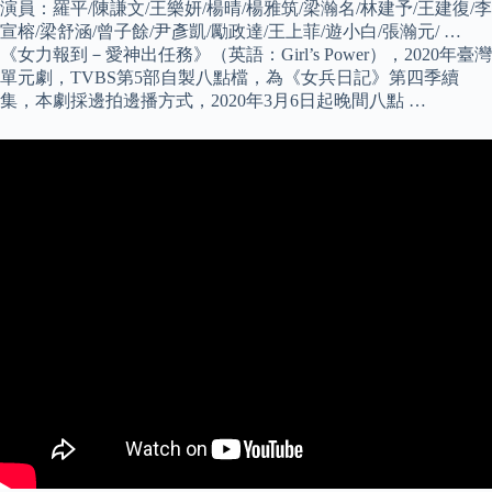
演員：羅平/陳謙文/王樂妍/楊晴/楊雅筑/梁瀚名/林建予/王建復/李
宣榕/梁舒涵/曾子餘/尹彥凱/勵政達/王上菲/遊小白/張瀚元/ …
《女力報到－愛神出任務》（英語：Girl’s Power），2020年臺灣
單元劇，TVBS第5部自製八點檔，為《女兵日記》第四季續
集，本劇採邊拍邊播方式，2020年3月6日起晚間八點 …