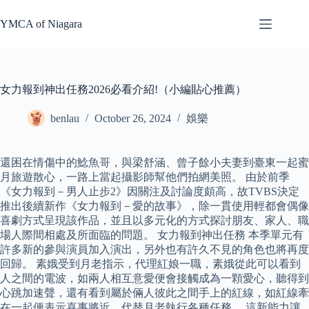
Skip
to
YMCA of Niagara
content
女力報到神出任務2026必看介紹!（小編貼心推薦）
benlau
October 26, 2024
娛樂
還困在情傷中的鯰魚哥，與梁舒涵、曾子餘小夫妻到臺東一起蜜
月旅遊散心，一路上當起攝影師幫他們拍網美照。 由於前季
《女力報到－男人止步2》因關注及討論度頗高，故TVBS決定
推出後續新作《女力報到－愛的故事》，除一貫使用輕都會偶像
喜劇方式呈現該作品，並且以多元化的方式探討朋友、家人、職
場人際間相處及所面臨的問題。 女力報到神出任務 本季單元有
許多新的參與演員加入演出，另外也有許久不見的角色也將再度
回歸。 素娥受到月老指示，代理紅娘一職，素娥從此可以看到
人之間的電波，如兩人相互意愛便會接觸成為一顆愛心，聽得到
心跳加速聲，還有看到屬於倆人彼此之間手上的紅線，如紅線牽
在一起便表示喜事將近，代替月老執行各種任務。 這新能力讓