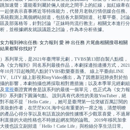
跳加速聲；還能看到屬於倆人彼此之間手上的紅線，如紅線牽在
一起便表示喜事將近等特殊能力，代替月老執行情侶媒合任務。
系統觀測上萬個網站頻道，包括各大新聞頻道、社羣平臺、討論
區及部落格等，針對討論『正妹時尚流行教主』相關文本進行分
析，並根據網友就該議題之討論，作為本分析依據。
女力報到神出任務: 女力報到 愛 神 出任務 片尾曲相關搜尋相關
結果都幫你找好了
）系列單元，是2021年臺灣單元劇，TVBS第13部自製八點檔，
為《女力報到》同名系列最後作品，本劇採邊拍邊播方式，2021
年10月7日起晚間八點於TVBS歡樂臺首播。 線上平臺由LINE
TV、LiTV 線上影視和myVideo播出，為了因應新冠肺炎對於拍
攝的影響，本劇拍攝也將採取相對應措施；以及本季單元經劇組
及
電視
臺證實將會是該系列的最後一個單元，也正式為《女力報
到》系列劃下圓滿句點。 說到具有代表性的美妝YouTuber，絕
對不能不提「Hello Catie」，她可是臺灣第一位突破百萬訂閱的
美妝創作者，在茫茫KOL海中佔有重要的一席之地，清楚明瞭
的產品心得分享以及有話直說的個性擄獲不少觀眾喜愛，不過犀
利直接的大砲性格也不時掀起網友間的論戰。 2019年移民加拿
大後也設立副頻道「Hello！Catie Life」與粉絲分享生活日常。