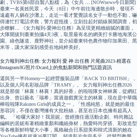
劇，TVBS第6部自製八點檔，為《女兵 … [NOWnews今日新聞]
臺東一名黃姓民眾，今天（8日）中午前往海邊散步時，發現不
遠處有人躺在沙灘上，走近一看才驚覺該名女子一動也不動，嚇
得連忙打電話求救，警方趕抵後，立刻拉起封鎖線展開調查，初
步瞭解… 《女力報到-愛神出任務》為呈現更精緻細膩的畫面，
大隊開拔到臺東拍攝4天3夜，取景最有名的網美打卡勝地海濱公
園、綠色隧道、鹿野神社，並介紹臺東特色農作物印加果田、黑
米等，讓大家深刻感受在地純粹美好。
女力報到神出任務: 女力報到 愛 神 出任務 片尾曲2023-精選在
Instagram/IG照片/Dcard上的焦點新聞和熱門話題資訊
還與另一半Hommy一起經營服裝品牌「BACK TO BRITISH」，
以及個人同名彩妝品牌「TRAMY」。 女力報到神出任務2026
就是那個「林襄！林襄！真的好香」的啦啦隊女神林襄，從網紅
出身、曾以藝名「瑞希」當過遊戲實況主的林襄，現在是中華職
棒啦啦隊Rakuten Girls的成員之一，「性感純慾」就是她的最佳
形容詞，不僅在臺灣擁有大批粉絲，甚至在日本也擁有超高人
氣。 「哈囉大家好！我居妮」曾經擔任過活動企劃、時尚雜誌
編輯的居妮有著精緻童顏和纖細身材，熱愛時尚穿搭、彩妝造型
等各種新鮮時髦大小事，風格融合日系甜美和韓式清新的她在
YouTube擁有超過36萬訂閱。 頻道影片內容多元，從髮型教學、