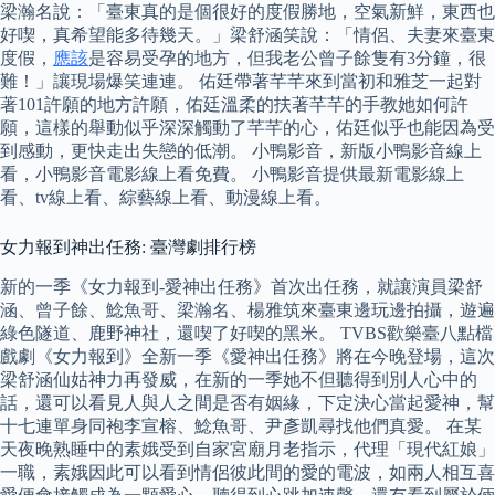
梁瀚名說：「臺東真的是個很好的度假勝地，空氣新鮮，東西也
好喫，真希望能多待幾天。」梁舒涵笑說：「情侶、夫妻來臺東
度假，
應該
是容易受孕的地方，但我老公曾子餘隻有3分鐘，很
難！」讓現場爆笑連連。 佑廷帶著芊芊來到當初和雅芝一起對
著101許願的地方許願，佑廷溫柔的扶著芊芊的手教她如何許
願，這樣的舉動似乎深深觸動了芊芊的心，佑廷似乎也能因為受
到感動，更快走出失戀的低潮。 小鴨影音，新版小鴨影音線上
看，小鴨影音電影線上看免費。 小鴨影音提供最新電影線上
看、tv線上看、綜藝線上看、動漫線上看。
女力報到神出任務: 臺灣劇排行榜
新的一季《女力報到-愛神出任務》首次出任務，就讓演員梁舒
涵、曾子餘、鯰魚哥、梁瀚名、楊雅筑來臺東邊玩邊拍攝，遊遍
綠色隧道、鹿野神社，還喫了好喫的黑米。 TVBS歡樂臺八點檔
戲劇《女力報到》全新一季《愛神出任務》將在今晚登場，這次
梁舒涵仙姑神力再發威，在新的一季她不但聽得到別人心中的
話，還可以看見人與人之間是否有姻緣，下定決心當起愛神，幫
十七連單身同袍李宣榕、鯰魚哥、尹彥凱尋找他們真愛。 在某
天夜晚熟睡中的素娥受到自家宮廟月老指示，代理「現代紅娘」
一職，素娥因此可以看到情侶彼此間的愛的電波，如兩人相互喜