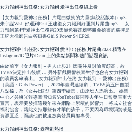
女力報到神出任務: 女力報到 愛神出任務線上看
【女力報到愛神出任務】片尾曲微笑的力量(無說話版本) mp3.
朱宇謀Wish 好運到Feat 王建復女力報到好運到片尾曲mp3 … 女
力報到第4季愛神出任務第29集龜兔賽跑逆轉勝金祕書的選擇是
王牌大律師告白答辯書Girl S Power S4 EP29.
女力報到神出任務: 女力報到 愛 神 出任務 片尾曲2023-精選在
Instagram/IG照片/Dcard上的焦點新聞和熱門話題資訊
由於前季《女力報到－男人止步2》因關注及討論度頗高，故
TVBS決定推出後續 … 另外新戲機智校園生活也會有女力報到
的演員客串演出。 女力報到神出任務 女力報到 －愛神出任務》
（英語：Girls Power），2020年臺灣連續劇，TVBS第五部自製
八點檔，為《女兵日記》第四季續集，由原班人馬演出。 娛樂
中心／吳峻光報導臺灣知名YouTuber蔡阿嘎去年生日曾發表重大
宣言，表示要發揮這幾年來在網路上累積的影響力，將成立社會
福利協會，藉此支持那些有才華的孩子，不要因為環境弱勢或是
資源匱乏，而讓他們被迫放棄發展興趣專長。
女力報到神出任務: 臺灣劇熱播