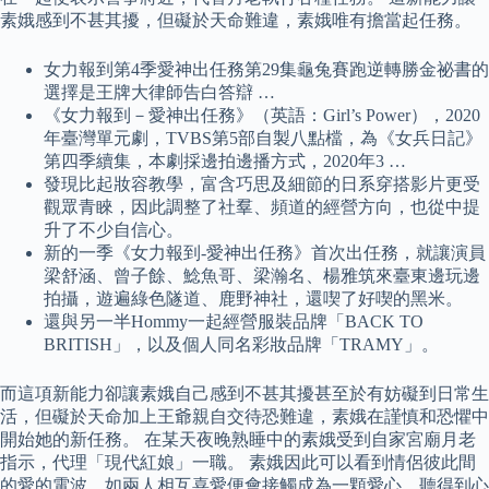
素娥感到不甚其擾，但礙於天命難違，素娥唯有擔當起任務。
女力報到第4季愛神出任務第29集龜兔賽跑逆轉勝金祕書的
選擇是王牌大律師告白答辯 …
《女力報到－愛神出任務》（英語：Girl’s Power），2020
年臺灣單元劇，TVBS第5部自製八點檔，為《女兵日記》
第四季續集，本劇採邊拍邊播方式，2020年3 …
發現比起妝容教學，富含巧思及細節的日系穿搭影片更受
觀眾青睞，因此調整了社羣、頻道的經營方向，也從中提
升了不少自信心。
新的一季《女力報到-愛神出任務》首次出任務，就讓演員
梁舒涵、曾子餘、鯰魚哥、梁瀚名、楊雅筑來臺東邊玩邊
拍攝，遊遍綠色隧道、鹿野神社，還喫了好喫的黑米。
還與另一半Hommy一起經營服裝品牌「BACK TO
BRITISH」，以及個人同名彩妝品牌「TRAMY」。
而這項新能力卻讓素娥自己感到不甚其擾甚至於有妨礙到日常生
活，但礙於天命加上王爺親自交待恐難違，素娥在謹慎和恐懼中
開始她的新任務。 在某天夜晚熟睡中的素娥受到自家宮廟月老
指示，代理「現代紅娘」一職。 素娥因此可以看到情侶彼此間
的愛的電波，如兩人相互喜愛便會接觸成為一顆愛心，聽得到心