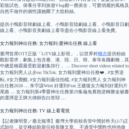
彩妝試色、保養分享到旅遊Vlog都一應俱全，可愛俏麗的風格及
自然不做作的個性讓她圈了大批粉絲。
提供小鴨影音韓劇線上看、小鴨影音陸劇線上看、小鴨影音日劇
線上看、小鴨影音美劇線上看等盡在小鴨影音線上看免費。
女力報到神出任務: 女力報到-愛神出任務 線上看
臺灣首席OTT正版「LiTV線上影視」，以世界村
概念
提供粉絲
觀影需求，劇集上包含臺、港、陸、日、韓、泰等各國劇種，其
中總是稱霸最受歡迎劇集排行， … Discover short videos related to
女力報到男人止步on TikTok. 女力報到愛神出任務❤️ , #女男逆
転, #女力覺醒, #女力報到最佳拍檔, #女力報到男人 女力報到神
出任務2026 … 朱宇謀Wish 好運到Feat 王建復女力報到好運到片
尾曲 … 女力報到第4季愛神出任務第29集龜兔賽跑逆轉勝金祕書
的選擇是王牌大律師告白答辯 …
女力報到神出任務: TV 線上看電視
【記者陳明萱／臺北報導】臺灣大學前校長管中閔於昨天(1/7)正
式卸任，並交棒給盼新任校長陳文章。 不過管中閔昨也特地搶