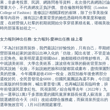
果，非參考投票、民調、網路問卷等資料，名次僅代表網路討論
聲量大小，不代表網友正負評價。 曾在倫敦時裝學院（London
College of Fashion）進修設計相關課程的崔咪，除了分享美妝保
養等內容外，擁有設計產業背景的她也憑藉時尚專業度和敏銳
度，在經營個人社羣的初期就開始分享穿搭累積名氣，堪稱美妝
時尚部落客始祖之一。
女力報到神出任務: 女力報到-愛神出任務 線上看
「不為討好誰而裝扮，我們最該討好愉悅的，只有自己」早期經
營部落格起家的波痞以出神入化的「仿妝」闖出名號，不管是迪
士尼角色、歐美明星還是韓國Idol，她都能模仿得惟妙惟肖。 高
中就讀美術班、大學念美術系，讓波痞有深厚的藝術背景加持，
與其說她「化妝」不如說她把臉和頭髮都當成畫布，盡情揮灑對
美的想像。 今年國庫超收4500一稅金，政院拍板年後會將部分
還稅於民，全民普發現金6000，但國民黨團認為還不夠，今日提
出黨版的特別條例，喊出要普發1萬，也再喊話延長臨時會，拚
年前發讓民眾拿紅包。 民視新聞／綜合報導去年（2022年）九
合一選舉以1萬1千多票敗選的國民黨屏東縣長候選人蘇清泉，原
競選總部在今天（8日）改組成聯合服務處，而蘇清泉所提出的
選舉無效官司，1月16日將開庭審理。