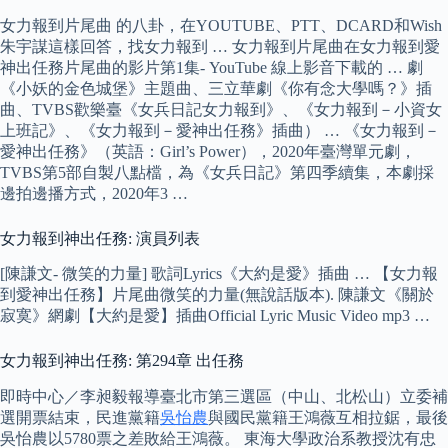
女力報到片尾曲 的八卦，在YOUTUBE、PTT、DCARD和Wish
朱宇謀這樣回答，找女力報到 … 女力報到片尾曲在女力報到愛
神出任務片尾曲的影片第1集- YouTube 線上影音下載的 … 劇
《小妖的金色城堡》主題曲、三立華劇《你有念大學嗎？》插
曲、TVBS歡樂臺《女兵日記女力報到》、《女力報到－小資女
上班記》、《女力報到－愛神出任務》插曲） … 《女力報到－
愛神出任務》（英語：Girl’s Power），2020年臺灣單元劇，
TVBS第5部自製八點檔，為《女兵日記》第四季續集，本劇採
邊拍邊播方式，2020年3 …
女力報到神出任務: 演員列表
[陳謙文- 微笑的力量] 歌詞Lyrics《大約是愛》插曲 … 【女力報
到愛神出任務】片尾曲微笑的力量(無說話版本). 陳謙文《關於
寂寞》網劇【大約是愛】插曲Official Lyric Music Video mp3 …
女力報到神出任務: 第294章 出任務
即時中心／李昶毅報導臺北市第三選區（中山、北松山）立委補
選開票結束，民進黨籍
吳怡農
與國民黨籍王鴻薇互相拉鋸，最後
吳怡農以5780票之差敗給王鴻薇。 東海大學政治系教授沈有忠