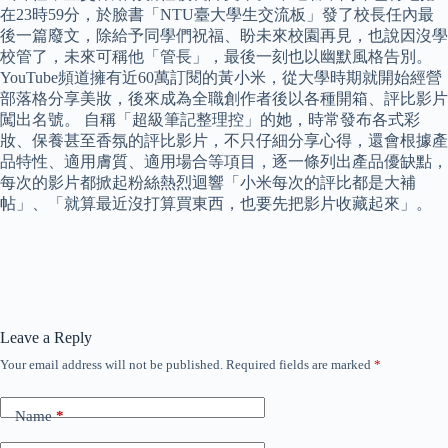
在23時59分，於臉書「NTU臺大學生交流板」發了校長任內最
後一篇廢文，除給予同學們祝福、盼未來校園再見，也說因沒學
校管了，未來可稱他「管長」，最後一刻也以幽默風格告別。
YouTube頻道擁有近60萬訂閱的黃小米，從大學時期就開始經營
部落格分享美妝，後來成為全職創作者後以各種開箱、評比影片
闖出名號。 自稱「超級筆記整理控」的她，時常發布各式彩
妝、保養甚至香氛的評比影片，不只仔細分享心得，還會根據產
品特性、適用膚質、適用場合等項目，逐一條列出產品優缺點，
每次的影片都掀起粉絲熱烈迴響「小米每次的評比都是大補
帖」、「就算最近沒打算買東西，也要先把影片收藏起來」。
Leave a Reply
Your email address will not be published.
Required fields are marked
*
Name
*