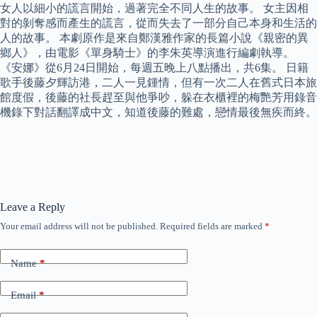
女人以細小的謊言開始，過著完全不同人生的故事。 女主因相
對的剝奪感而產生的謊言，從而失去了一部分自己本身和生活的
人的故事。 本劇原作是來自鄭漢雅作家的長篇小說《親密的異
鄉人》，由電影《單身騎士》的李朱英導演進行編劇執導。
《安娜》從6月24日開始，每週五晚上八點播出，共6集。 日籍
歌手後藤夕輝訪港，二人一見鍾情，但有一次二人在舊式日本旅
館度假，後藤的社長趕至與他爭吵，躲在衣櫃裡的梅艷芳用錄音
機錄下對話翻譯成中文，知道後藤的難處，戀情最後無疾而終。
Leave a Reply
Your email address will not be published.
Required fields are marked
*
Name
*
Email
*