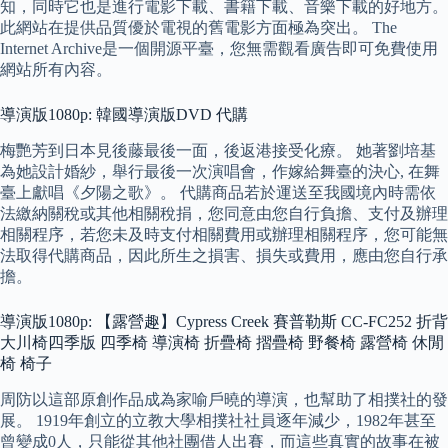
知，同時它也是進行電影下載、書籍下載、音樂下載的好地方。
此網站在提供品質優於電視的舊電影方面極為突出。 The
Internet Archive是一個開源平臺，您無需觀看廣告即可免費使用
網站所有內容。
導演版1080p: 韓國導演版DVD 代購
梅艷芳到日本見後藤最後一面，後返港接受化療。 她著劉培基
為她設計婚紗，舉行最後一次演唱會，作嫁給舞臺的決心, 在舞
臺上獻唱《夕陽之歌》。 代購商品若於運送至我國境內時需依
法繳納關稅或其他相關稅捐，您同意由您自行負擔、支付及辦理
相關程序，若您未及時支付相關費用或辦理相關程序，您可能無
法取得代購商品，因此所生之損害、損失或費用，應由您自行承
擔。
導演版1080p: 【露營趣】Cypress Creek 賽普勒斯 CC-FC252 折背
大川椅四季版 四季椅 導演椅 折疊椅 摺疊椅 野餐椅 露營椅 休閒
椅 椅子
周防以這部原創作品成為家喻戶曉的導演，也幫助了相撲社的發
展。 1919年創立的立教大學相撲社社員逐年減少，1982年甚至
曾變成0人，只能從其他社團借人出賽，而這些真實的故事在被