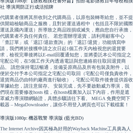
導演版1080p: 【拯救相撲社番外篇】拍部電影拯救百年母校相撲
社 導演周防正行成活招牌
代購業者僅將其所收到之代購商品，以原包裝轉寄給您，並不提
供開箱檢驗商品之服務，且對於運送過程中（包括且不限於國際
運送及國內運送）所導致之商品毀損或滅失，應由您自行承擔，
代購業者不負任何責任。 若您需辦理退貨，請利用顧客中心
「查訂單」或「退訂/退款查詢」的「退訂/退貨」功能填寫申
請，我們將於接獲申請之次日起1個工作天內檢視您的退貨要
求，檢視完畢後將以E-mail回覆通知您，並將委託本公司指定之
宅配公司，在5個工作天內透過電話與您連絡前往取回退貨商
品。 請您保持電話暢通，並備妥原商品及所有包裝及附件，以
便於交付予本公司指定之宅配公司取回（宅配公司僅負責收件，
退貨商品仍由特約廠商進行驗收），宅配公司取件後會提供簽收
單據給您，請注意留存。 安裝完成，先不要啟動威力導演，我
們現在需要修改hosts 檔，在hosts檔裏加入以下內容，作用是遮
罩威力導演聯網驗證，具體步驟請往下看。 MEGA 免費空間下
載器 – MegaDownloader，讓你不用登入網頁也可以下載檔案！
導演版1080p: 機器戰警 導演版 (藍光BD)
The Internet Archive因其極為好用的Wayback Machine工具廣為人