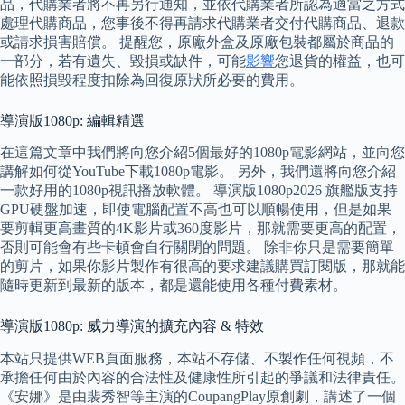
品，代購業者將不再另行通知，並依代購業者所認為適當之方式
處理代購商品，您事後不得再請求代購業者交付代購商品、退款
或請求損害賠償。 提醒您，原廠外盒及原廠包裝都屬於商品的
一部分，若有遺失、毀損或缺件，可能
影響
您退貨的權益，也可
能依照損毀程度扣除為回復原狀所必要的費用。
導演版1080p: 編輯精選
在這篇文章中我們將向您介紹5個最好的1080p電影網站，並向您
講解如何從YouTube下載1080p電影。 另外，我們還將向您介紹
一款好用的1080p視訊播放軟體。 導演版1080p2026 旗艦版支持
GPU硬盤加速，即使電腦配置不高也可以順暢使用，但是如果
要剪輯更高畫質的4K影片或360度影片，那就需要更高的配置，
否則可能會有些卡頓會自行關閉的問題。 除非你只是需要簡單
的剪片，如果你影片製作有很高的要求建議購買訂閱版，那就能
隨時更新到最新的版本，都是還能使用各種付費素材。
導演版1080p: 威力導演的擴充內容 & 特效
本站只提供WEB頁面服務，本站不存儲、不製作任何視頻，不
承擔任何由於內容的合法性及健康性所引起的爭議和法律責任。
《安娜》是由裴秀智等主演的CoupangPlay原創劇，講述了一個