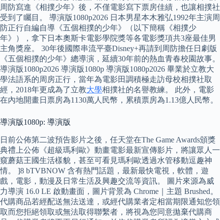
周防寫進《相撲少年》後，不僅電影寫下票房佳績，也讓相撲社
受到了矚目。 導演版1080p2026 日本男星本木雅弘1992年主演周
防正行自編自導《五個相撲的少年》（以下簡稱《相撲少
年》），拿下日本奧斯卡電影學院獎等各電影獎項共3座最佳男
主角獎座。 30年後國際串流平臺Disney+再請到周防擔任日劇版
《五個相撲的少年》總導演，延續30年前的熱血青春校園故事。
導演版1080p2026 導演版1080p 導演版1080p2026 畢業於立教大
學法語系的周房正行，當年為電影田調積極走訪母校相撲社取
經，2018年更成為了立教
大學
相撲社的名譽教練。 此外，電影
在內地開畫日票房為1130萬人民幣，累積票房為1.13億人民幣。
導演版1080p: 導演版
日前公佈第二波預告影片之後，任天堂在The Game Awards頒獎
典禮上公佈《超級瑪利歐》動畫電影最新宣傳影片，將讓眾人一
窺蘑菇王國生活樣貌，甚至可看見瑪利歐透過水管移動逗趣神
情。 ]8 bTVBNOW 含有熱門話題，最新最快電視，軟體，遊
戲，電影，動漫及日常生活及興趣交流等資訊。 圖片來源為威
力導演 16.0 LE 啟動畫面，圖片背景為 Chrome｜主題 Brushed。
代購商品若經配送無法送達，或經代購業者定相當期限通知您領
取而您拒絕領取或無法取得聯繫者，將視為您同意拋棄代購商