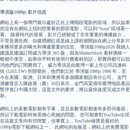
導演版1080p: 影片信息
網站上有一個專門展示處於正在上傳階段電影的區域，所以如果
您沒有在網站上找到想要看的那部電影，可以到“Soon”區域看一
看。 隨著時代的發展，影片已經變成了非常重要的傳播媒介，
不管是廣告商、自媒體網紅或是線上課程都開始在網上分享影片
來獲得更多的曝光和傳遞重要的信息。 導演版1080p2026 我個人
建議是建議訂閱威力導演 365 版，因為ShutterStock 素材價格一
般都不便宜，如果你平時有使用付費素材的話，那費用都可以抵
消他們的訂閱費用了。 威力導演是由臺灣一家上市公司訊連科
技 (5203.TW) 所開發的，他們創立於 導演版1080p 1996 年，至
今在美國、歐洲、日本和澳洲等多個國家都設有分公司。 金門
酒廠發言人陳啟展（圖）10日表示，金門高粱酒等臺灣地區產品
暫停進口中國大陸，這是文件的要求，將以最快速度完成文件更
新。
網站上的多數電影都有字幕，並且多數電影都連有多部伺服器，
所以下載電影時無需擔心死鏈的問題。 您可能會對YouTube出現
在這篇文章內有些喫驚，但事實上，YouTube確實是最好的
1080p電影下載網站之一。 此網站的短板是，網站上的免費電影