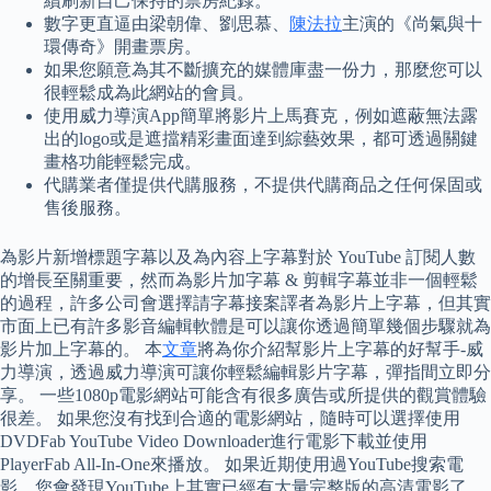
續刷新自己保持的票房紀錄。
數字更直逼由梁朝偉、劉思慕、
陳法拉
主演的《尚氣與十
環傳奇》開畫票房。
如果您願意為其不斷擴充的媒體庫盡一份力，那麼您可以
很輕鬆成為此網站的會員。
使用威力導演App簡單將影片上馬賽克，例如遮蔽無法露
出的logo或是遮擋精彩畫面達到綜藝效果，都可透過關鍵
畫格功能輕鬆完成。
代購業者僅提供代購服務，不提供代購商品之任何保固或
售後服務。
為影片新增標題字幕以及為內容上字幕對於 YouTube 訂閱人數
的增長至關重要，然而為影片加字幕 & 剪輯字幕並非一個輕鬆
的過程，許多公司會選擇請字幕接案譯者為影片上字幕，但其實
市面上已有許多影音編輯軟體是可以讓你透過簡單幾個步驟就為
影片加上字幕的。 本
文章
將為你介紹幫影片上字幕的好幫手-威
力導演，透過威力導演可讓你輕鬆編輯影片字幕，彈指間立即分
享。 一些1080p電影網站可能含有很多廣告或所提供的觀賞體驗
很差。 如果您沒有找到合適的電影網站，隨時可以選擇使用
DVDFab YouTube Video Downloader進行電影下載並使用
PlayerFab All-In-One來播放。 如果近期使用過YouTube搜索電
影，您會發現YouTube上其實已經有大量完整版的高清電影了。