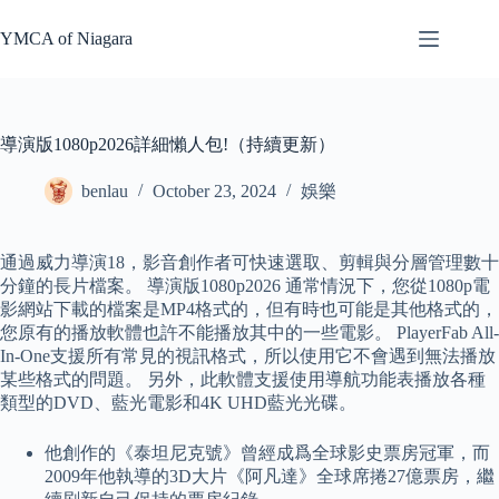
Skip
to
YMCA of Niagara
content
導演版1080p2026詳細懶人包!（持續更新）
benlau
October 23, 2024
娛樂
通過威力導演18，影音創作者可快速選取、剪輯與分層管理數十
分鐘的長片檔案。 導演版1080p2026 通常情況下，您從1080p電
影網站下載的檔案是MP4格式的，但有時也可能是其他格式的，
您原有的播放軟體也許不能播放其中的一些電影。 PlayerFab All-
In-One支援所有常見的視訊格式，所以使用它不會遇到無法播放
某些格式的問題。 另外，此軟體支援使用導航功能表播放各種
類型的DVD、藍光電影和4K UHD藍光光碟。
他創作的《泰坦尼克號》曾經成爲全球影史票房冠軍，而
2009年他執導的3D大片《阿凡達》全球席捲27億票房，繼