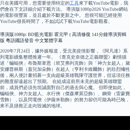
只在美國可用，您需要使用特定的
工具
來下載YouTube電影，我
們會在下文詳細介紹下載方法。 導演版1080p2026 YouTube網站
的電影很豐富，並且處於不斷更新之中。 您很可能已經使用
YouTube很長時間了，不如試試下載YouTube電影觀看。
導演版1080p: BD藍光電影 霍元甲 ( 高清修復 141分鐘導演剪輯
版 粵語國語發音 中文繁體字幕
2020年7月24日，據外媒報道，受北美疫情影響，《阿凡達》系
列電影續集整體推遲一年。 《查克史奈德之正義聯盟》劇情描
述「蝙蝠俠」布魯斯韋恩（班艾弗列克飾）與「神力女超人」黛
安娜普林斯（蓋兒加朵飾）在超人（亨利卡維爾飾）的壯烈犧牲
後，兩人便計畫招募一支由超級英雄戰隊守護世界，但這項任務
的難度卻遠超出了預期。 在組成這前所未見的超級英雄聯盟
前，成員們必須先坦誠面對自己的過去與心魔。 但即便如此，
蝙蝠俠、神力女超人、水行俠（傑森摩莫亞飾）、鋼骨（雷蒙費
雪飾），以及閃電俠（伊薩米勒飾）的努力卻仍可能為時已晚，
來不及拯救正走向毀滅的地球。