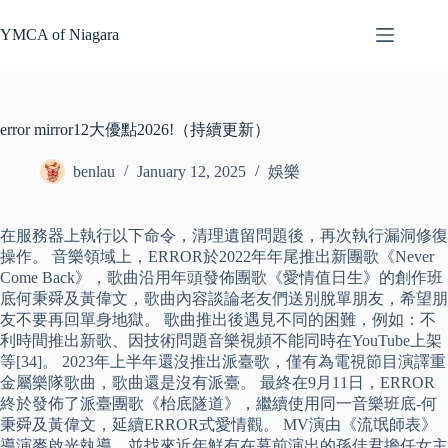
Skip
to
YMCA of Niagara
content
error mirror12大優點2026!（持續更新）
benlau
January 12, 2025
娛樂
在服務器上執行以下命令，清理遺留問題後，再次執行漏洞修復
操作。 音樂領域上，ERROR於2022年年尾推出新團歌《Never
Come Back》，歌曲沿用年頭發佈團歌《愛情值日生》的創作班
底何秉舜及黃偉文，歌曲內容談論老友們送別脫單朋友，希望朋
友不要再回單身地獄。 歌曲推出後遇見不同的困難，例如：不
利時間推出新歌、因技術問題音樂視頻不能同時在YouTube上架
等[34]。 2023年上半年還沒推出派臺歌，僅有為電視節目演譯重
金屬樂隊歌曲，歌曲還是沒有派臺。 最終在9月11日，ERROR
終於發佈了派臺團歌《枱底隧道》，繼續使用同一音樂班底-何
秉舜及黃偉文，延續ERROR式愛情觀。 MV演由《流氓師表》
導演麥啟光執導，並找來近年鮮有在幕前演出的孫佳君擔任女主