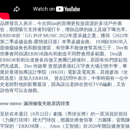
品牌發言人表示，今次與Ian的宣傳更投放資源於多項戶外廣
告，期望吸引支持者到場打卡，增加品牌的線上及線下曝光率。
ERROR於「GG POP MUSIC 2022年度卓越之選」獲得《2022年
第二季桌越金曲-愛情值日值》本季桌越金曲。 193喺ERROR入
面做癡線角色和顏值擔當，有些事不敢做會幫其他三子，Dee有
些事會同你講ERROR路向和創造不同野會用多範圍。 Dee講
ERROR初初出道會各自做又會團已經做到，原因有你們撐起我
們先成真。 Dee 何啟華 曾督讀香港紅卍字會大埔卍慈中學，畢
業於香港知專設計學院（HKDI）電影及電視系，其後參加《全
民造星》並加入ERROR。 曾在訪問中表示，中學時期有一位中
史老師對他的影響最深，因為該位老師在曾任TVB編劇，又告
訴他有可以去做戲。
error mirror: 漏洞修復失敗原因排查
至於在本週日（8月22日）劇集《男排女將》的一眾演員於節目
《力圖打排球》裡大鬥球技，鄧麗欣將會領軍「力圖隊」迎戰陳
宇琛的「ERROR隊」。 Alton（王智德）於2020年開設健身室做