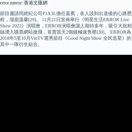
error mirror: 香港文匯網
節目邀請同經紀公司P1X3L擔任嘉賓，各人談到出道後的心路歷
程，場面溫馨[29]。 11月21日宣佈舉行《明星生活ERROR Live
Show 2022》演唱會，ERROR演唱會讓人期待多年，吸引大批粉
絲湧入購票網站搶飛，首賣當天2個鐘極速售罄[30]。 ERROR為
2018年5至10月ViuTV選秀節目《Good Night Show 全民造星》的
其中一隊衍生組合。