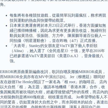
角。
每集將有各種競技遊戲，從最簡單玩到最瘋狂，務求將競
技與運動的熱血與快樂帶給觀眾。
日本東京奧運會將於本月23日正式舉行，香港方面據知無
綫已獲得轉播權，因此為求更有更多廣告收益，無綫特別
動員如黃浩信、張振朗、方力申、陳展鵬等逾百位藝人一
同拍攝《明星運動會》，並在昨晚（4/7）正式首播。
「大表哥」Stanley的女朋友是ViuTV旗下藝人李炘頤
（Alina），她入選了《全民造星3》十強，更早在2016年
已經參選過ViuTV選美節目《美選D.n.A》，晉身最後八
強。
ERROR將原曲重新編曲改詞，歌詞自嘲及揶揄MIRROR成員，
而MIRROR全員亦有在MV中演出[5][6]。 Jer（柳應廷）聯同好
友在啟德The Henley開設了一家名為「根 root」的咖啡店。 店內
以大自然「根 」為主題，邀請本地機構「香港木庫」合作，收
集因颱風而被吹塌的大樹，經處理後變成門外的長櫈，而店內的
大樹裝飾則是將800塊樹皮、樹枝重造而成。 Jer希望帶給客人不
同的驚喜，彷如置身於大自然之中，而水與樹木的結合，表達出
川流不息的感覺，亦能創造出寧靜氛圍，讓客人尋回自己的