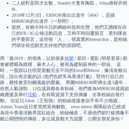
二人絕對是郎才女貌，Stanley大隻有胸肌，Alina身材亦很
fit。
2018年12月3日，ERROR推出出道作《404》，惡搞
MIRROR的出道作《一秒間》。
當然，有賴今時今日的網絡科技和生態，他們又踴躍在自
己的FB / IG公佈活動訊息，又時不時回覆留言，更到隊友
的平臺留言，這些很「人」，很真實的interaction，是粉絲
們很珍視也願意支持他們的原因吧。
用「後2019」的視角，以前很多
娛樂
/ 節目 / 電影 (明星更甚) 都
會被標籤為維穩，麻木人心，被視為建制延伸的一部份。 這
時，一股跟以往明星面貌完全不同的Error和Mirror，像清泉般出
現，說出有志氣的話 (他們也經常為香港打氣)，堅持行自己的
路，難怪會受到颶風級的愛戴。 男團MIRROR即將出道5週年，
依然人氣強勁，12位成員都各有粉絲，他們會為MIRROR成員組
織應援及舉行
活動
，在有限資源下支持偶像，全靠粉絲自發行
動。 但近日Alton（王智德）的粉絲後援會似乎有不少拗撬，
Admin Team近日更突然宣佈解散。 error mirror 兩隊組合已經成
為現今香港演藝界當紅組合，粉絲極多，不過他們卻打破偶像不
能公開戀情的傳統，多位成員都大方認愛，公開女朋友身份！