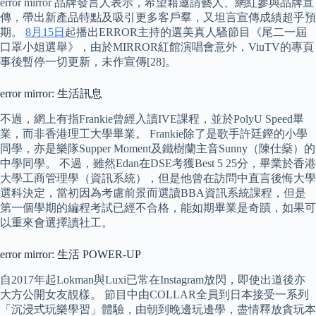
error mirror 品牌發言人表示，希望藉邀請藝人、網紅參與品牌宣
傳，帶出新產品特點及吸引更多客戶羣，又坦言宣傳成績超乎預
期。
8月15日
起播出ERROR主持的選美真人騷節目《尾二一屆
口罩小姐選舉》，由於MIRROR紅館演唱會意外，ViuTV的專頁
事後暫停一切更新，未作宣傳[28]。
error mirror: 生活訊息
不過，網上有指Frankie曾經入讀IVE課程，並於PolyU Speed畢
業，而非香港理工大學畢業。 Frankie除了是歌手許廷鏗的小學
同學，亦是樂隊Supper Moment及鐵樹蘭主音Sunny（陳仕燊）的
中學同學。 不過，雖然Edan在DSE考獲Best 5 25分，畢業於香港
大學工商管理學（資訊系統），但是他曾在訪問中直言後悔大學
選科決定，當初因為考慮前景而選讀BBA資訊系統課程，但是
第一個學期的編程考試已經不合格，能如期畢業是奇蹟，如果可
以重來會選擇讀社工。
error mirror: 生活 POWER-UP
自2017年起Lokman與Luxi已常在Instagram放閃，即使出道後亦
大方公開女友靚樣。 節目中由COLLAR全員到日本接受一系列
「沉浸式玩樂學習」體驗，由朝到晚邊玩邊學，盡情釋放貪玩本