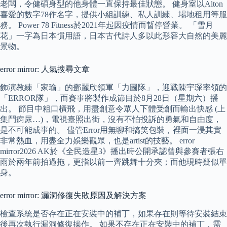
老闆，令健碩身型的他身體一直保持最佳狀態。 健身室以Alton
喜愛的數字78作名字，提供小組訓練、私人訓練、場地租用等服
務。 Power 78 Fitness於2021年起因疫情而暫停營業。 「雪月
花」一字為日本慣用語，日本古代詩人多以此形容大自然的美麗
景物。
error mirror: 人氣搜尋文章
飾演教練「家瑜」的鄧麗欣領軍「力圖隊」，迎戰陳宇琛率領的
「ERROR隊」，而賽事將製作成節目於8月28日（星期六）播
出。 節目中粗口橫飛，用盡創意令眾人下體受創而輸出快感 (上
集鬥痾尿…)，電視臺照出街，沒有不怕投訴的勇氣和自由度，
是不可能成事的。 儘管Error用無聊和搞笑包裝，裡面一浸其實
非常熱血，用盡全力娛樂觀眾，也是artist的技藝。 error
mirror2026 AK於《全民造星3》播出時公開承認曾與參賽者張右
雨於兩年前拍過拖，更指以前一齊跳舞十分夾；而他現時疑似單
身。
error mirror: 漏洞修復失敗原因及解決方案
檢查系統是否存在正在安裝中的補丁，如果存在則等待安裝結束
後再次執行漏洞修復操作。 如果不存在正在安裝中的補丁，需