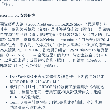
「根」。
error mirror: 安裝指導
團隊經理人為《Good Night error mirror2026 Show 全民造星》的
其中一個監製黃慧君（花姐）及其導演鄧永鑄（阿濟）；吳保錡
早在2015年已經出道，曾經拍攝《奇緣灰姑娘》及《男人唔可以
窮》等電影，當時洋名為Kelvin。 error mirror 而何啟華則在2014
年於組合「學舌鳥」的爆紅影片《日日去鳩嗚》中飾演劉德華而
為人認識[2]。 ERROR，香港男子組合，為2018年ViuTV選秀節
目《Good Night Show 全民造星》的其中一隊衍生組合，於2018
年12月2日出道；成員包括梁業（肥仔）、何啟華（DeeGor）、
郭嘉駿（193）和吳保錡（保錡）。
Dee代表ERROR表示如條件及誠意許可下將會同好兄弟
MIRROR拍攝《12怪盜》[41]。
最終在9月11日，ERROR終於發佈了派臺團歌《枱底隧
道》，繼續使用同一音樂班底-何秉舜及黃偉文，延續
ERROR式愛情觀。
Team ’S 專注計劃包括：1對1專業健身訓練、小組訓練、
功能訓練和運動表現。