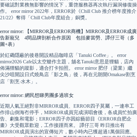
要確認對業務無影響的情況下，重啓服務器再次執行漏洞修復操
作。 error mirror 2022年，ERROR於《Chill Club 推介榜年度推介
21/22》奪得「Chill Club年度組合」銅獎。
error mirror: 【MIRROR及ERROR商機】MIRROR及ERROR成廣
告新寵兒 4間品牌剖析合作原因 包括麥當勞、譚仔三哥（多
圖+表）
於紅磡隱蔽的後巷開設精品咖啡店「Tanuki Coffee」。 error
mirror2026 Cafe以太空艙作主題，舖名Tanuki意思是狸貓，店內
佈滿狸貓的蹤影，適合打卡拍照。 error mirror 肥仔（梁業）繼
尖沙咀開設日式燒鳥店「影之鳥」後，再在元朗開Omakase割烹
店「割烹‧水木」。
error mirror: 網民想睇男團多過班女
近期人氣王絕對非MIRROR成員、ERROR四子莫屬，一連串工
作排山倒海冇停手，MIRROR成員完成演唱會後，各成員忙拍廣
告、劇集和電影；ERROR四子亦因綜藝節目《ERROR自肥企
畫》大受觀眾歡迎，工作接踵而來。 譚仔三哥 昨日推出有
MIRROR成員演出的宣傳短片，數小時內已獲超過1萬個回應。