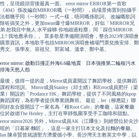
性，呈現鏡頭背後最真一面。 error mirror ERROR第一首歌
《404》係改編自MIRROR嘅《一秒間》，由場景佈置到拍攝手
法都幾乎同《一秒間》一式一樣，唔同嘅係歌詞。 改編嘅歌詞
除咗搞笑之外，更加mean爆寸爆MIRROR，好似「MIRROR兄
弟 恕我⽬中無⼈ 水平線睇 你地細過粒塵」同「踩住MIRROR
上? 我地應承你」。 眾多歌星準備開演唱會，整合2023年演唱會
購票資訊，本地歌手包括MIRROR演唱會補場門票兌換安排、鄭
秀文、張學友、容祖兒、郭富城、溫拿、鄭中基。
error mirror: 啟動日撞正外海6.6級地震 日本強推第二輪核污水
排海天怒人怨
最後，值得一提的是，Mirror成員還開設了舞蹈學校，提供舞蹈
課程和培訓。 Mirror成員Stanley（邱士縉）和Error成員肥仔（梁
業）開設的「Prodance HK」舞蹈學校，提供了不同風格的kpop
舞蹈課程，為初學者提供專業跳舞班。 最近，Jer（柳應廷）聯
同好友合股開設了一家名為「根Root Cafe」的餐廳，這家餐廳
位於啟德The Henley，主打在寧靜氛圍享受手工咖啡和甜點。
error mirror2026 另外，Mirror成員AK（江𤒹生）則經營位於尖沙
咀的「日暮家‧麵匠」，這是一家主打日本文化及拉麵的餐廳。
Ian 陳卓賢曾就讀聖方濟愛德小學、長沙灣天主教英文中學，以