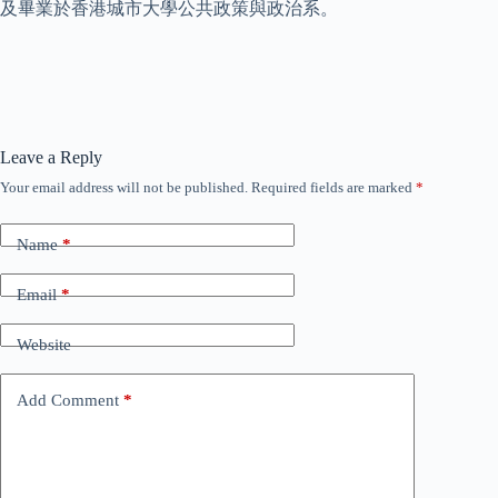
及畢業於香港城市大學公共政策與政治系。
Leave a Reply
Your email address will not be published.
Required fields are marked
*
Name
*
Email
*
Website
Add Comment
*