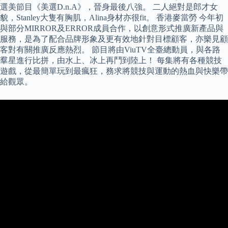
選美節目《美選D.n.A》，晉身最後八強。 二人絕對是郎才女
貌，Stanley大隻有胸肌，Alina身材亦很fit。 香港麥當勞 今年初
與部分MIRROR及ERROR成員合作，以創意形式推廣新產品與
服務，是為了配合品牌形象及更有效地針對目標顧客，亦樂見顧
客對有關推廣反應熱烈。 節目將由ViuTV全臺總動員，與各路
羣星進行比拼，由水上、冰上再鬥到陸上！ 每集將有各種競技
遊戲，從最簡單玩到最瘋狂，務求將競技與運動的熱血與快樂帶
給觀眾。