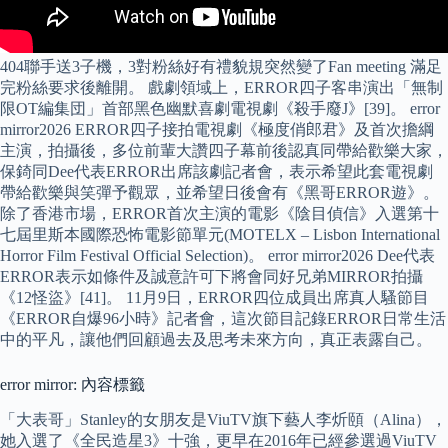
404聯手送3子機，3對粉絲好有禮貌規突然變了Fan meeting 滿足
完粉絲要求後離開。 戲劇領域上，ERROR四子客串演出「無制
限OT編集団」首部黑色幽默喜劇電視劇《殺手廢J》[39]。 error
mirror2026 ERROR四子接拍電視劇《極度俏郎君》及首次擔綱
主演，拍攝後，多位前輩大讚四子幕前後認真同帶給歡樂大家，
保錡同Dee代表ERROR出席該劇記者會，表示希望此套電視劇
帶給歡樂與笑彈予觀眾，並希望日後會有《黑哥ERROR遊》。
除了香港市場，ERROR首次主演的電影《陰目偵信》入選第十
七屆里斯本國際恐怖電影節單元(MOTELX – Lisbon International
Horror Film Festival Official Selection)。 error mirror2026 Dee代表
ERROR表示如條件及誠意許可下將會同好兄弟MIRROR拍攝
《12怪盜》[41]。 11月9日，ERROR四位成員出席真人騷節目
《ERROR自爆96小時》記者會，這次節目記錄ERROR日常生活
中的平凡，讓他們回顧過去及思考未來方向，真正表露自己。
error mirror: 內容標籤
「大表哥」Stanley的女朋友是ViuTV旗下藝人李炘頤（Alina），
她入選了《全民造星3》十強，更早在2016年已經參選過ViuTV