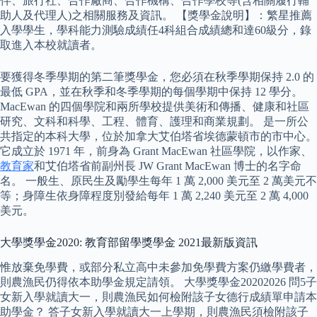
伴、旅行社、合作廠商、合作機構、合作學校等(含相關履行輔
助人及代理人)之相關服務及資訊。 【獎學金說明】：繁星推薦
入學學生，學科能力測驗成績任4科組合成績總和達60級分，錄
取進入本校就讀者。
要獲得冬季學期的第二筆獎學金，您必須在秋季學期保持 2.0 的
最低 GPA，並在秋季和冬季學期的每個學期中保持 12 學分。
MacEwan 的四個學院和兩所學校提供美術和傳播、健康和社區
研究、文科和科學、工程、體育、護理和商業規劃。 是一所公
共指定的本科大學，位於加拿大艾伯塔省埃德蒙頓市的市中心。
它成立於 1971 年，前身為 Grant MacEwan 社區學院，以作家、
教育家
和艾伯塔省前副州長 JW Grant MacEwan 博士的名字命
名。 一般生、原民生及勵學生每年 1 萬 2,000 美元至 2 萬美元不
等；身障生依身障程度別發給每年 1 萬 2,240 美元至 2 萬 4,000
美元。
大學獎學金2020: 教育部留學獎學金 2021最新版資訊
惟放棄免學費，或部分私立高中未參加免學費方案仍繳學費者，
則農漁民仍得依本助學金規定請領。 大學獎學金20202026 問5子
女新入學就讀大一，則農漁民如何檢附該子女德行成績單申請本
助學金？ 答子女新入學就讀大一上學期，則農漁民須檢附該子