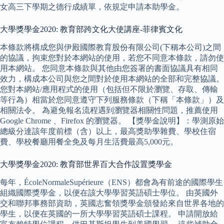
女高三下學期之德行成績單，依規定申請本助學金。
大學獎學金2020: 教育部跨文化大使講座-菲律賓文化
本條款將構成您與伊殿國際教育股份有限公司(下稱本公司)之間
的協議，拘束您對於本網站的使用，若您不同意本條款，請勿使
用本網站。 您同意本條款與其他由您簽署的書面協議具有相同
效力，構成本公司與您之間對於使用本網站的全部和完整協議。
您對本網站/應用程式的使用（包括但不限於瀏覽、存取、傳輸
等行為）相當於您同意遵守下列服務條款（下稱「本條款」）及
相關法令。 為避免報名流程遇到瀏覽器相關性問題，推薦使用
Google Chrome 、Firefox 的瀏覽器。 【獎學金說明】：學測原始
總級分達該年度前標（含）以上，最高獎助學雜費、學校住宿
費、學校餐廳用餐全免及每月生活費最高5,000元。
大學獎學金2020: 教育部世界百大合作設置獎學金
每年，ÉcoleNormaleSupérieure（ENS）都會為有前途的國際學生
組織國際獎學金，以便在該大學學習英語碩士學位。 由英國外
交和聯邦事務部資助，英國志奮領獎學金頒發給來自世界各地的
學生，以便在英國的一所大學學習英語碩士課程。 申請開放給