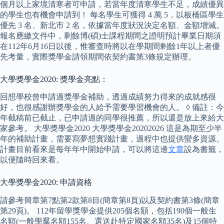
個月以上家境清寒者可申請，若當年度清寒學生不足，成績優異
的學生也有機會申請到！ 每名學生可獲得 4 萬 5，以板橋區學生
優先 3 名、新北市 2 名，依據當年度狀況決定名額、金額增減。
報名應繳文件中，剩餘博(碩)士課程期間之證明預計畢業日期須
在112年6月16日以後，惟審查時將以在學期間剩餘1年以上者優
先考量，實際獎學金請領期間依契約書第3條規定辦理。
大學獎學金2020: 獎學金亮點：
回想學校曾申請過獎學金補助，透過成績努力得來的成就感很
好，也很感謝辦獎學金的人給予需要學習機會的人。 ◊ 備註：今
年截稿前已截止，已申請過的同學很推薦，所以還是放上來給大
家參考。 大學獎學金2020 大學獎學金20202026 這是為期至少半
年的補助計畫，需要寫夢想實踐計畫，過程中也提供蠻多資源。
計畫目前看來是每年年中開始申請，可以將這邊
文章
設為書籤，
以便隨時回來看。
大學獎學金2020: 申請資格
請參考簡章第7點第2款第8目(簡章第8頁)以及契約書第3條(簡章
第29頁)。 112年留學獎學金提供205個名額，包括190個一般生
名額(一般學羣名額155名、選送赴特定國家名額35名)及15個特