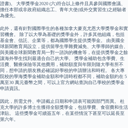
證書)。 大學獎學金2020 (六)符合以上條件且具參與國際會議、
擔任本部或非政府組織志工、青年大使(或外交實習生)之經驗者
為優先。
此外，還有針對國際學生的各種加拿大麥克尤恩大學獎學金和實
習機會。 除了以大學為基礎的獎學金外，許多其他組織，包括
基金會、信託、企業等，都為國際學生提供獎學金。 由美國全
球新聞教育局設立，提供留學生學雜費減免、大學導師的媒合、
與美國全球新聞教育局一對一諮詢的機會等，在提供獎學金之餘
讓海外學生找到最適合自己的大學。 獎學金補助包含學費、生
活費、醫療保險等其他費用，補助額度與年限則隨大學有所不
同，想申請的朋友務必確認好學校的申請辦法和時程。 各大專
院校的學海獎學金補助金額和申請時程都不同，補助金額約在 5
萬至30 萬元臺幣之間，可以上官方網站查詢自己學校的獎學金
申請資訊。
因此，所需文件、申請截止日期和申請表可能因部門而異。 杜
克大學的許多博士生獲得全額獎學金，包括學費、食宿費和生活
津貼。 這些獎學金可續簽五年，在某些情況下甚至可以延長至
第六年。