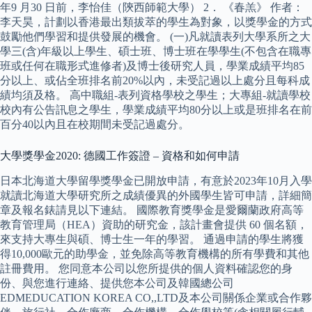
年9 月30 日前，李怡佳（陝西師範大學） 2． 《春羔》 作者：
李天昊，計劃以香港最出類拔萃的學生為對象，以獎學金的方式
鼓勵他們學習和提供發展的機會。 (一)凡就讀表列大學系所之大
學三(含)年級以上學生、碩士班、博士班在學學生(不包含在職專
班或任何在職形式進修者)及博士後研究人員，學業成績平均85
分以上、或佔全班排名前20%以內，未受記過以上處分且每科成
績均須及格。 高中職組-表列資格學校之學生；大專組-就讀學校
校內有公告訊息之學生，學業成績平均80分以上或是班排名在前
百分40以內且在校期間未受記過處分。
大學獎學金2020: 德國工作簽證 – 資格和如何申請
日本北海道大學留學獎學金已開放申請，有意於2023年10月入學
就讀北海道大學研究所之成績優異的外國學生皆可申請，詳細簡
章及報名錶請見以下連結。 國際教育獎學金是愛爾蘭政府高等
教育管理局（HEA）資助的研究金，該計畫會提供 60 個名額，
來支持大專生與碩、博士生一年的學習。 通過申請的學生將獲
得10,000歐元的助學金，並免除高等教育機構的所有學費和其他
註冊費用。 您同意本公司以您所提供的個人資料確認您的身
份、與您進行連絡、提供您本公司及韓國總公司
EDMEDUCATION KOREA CO,,LTD及本公司關係企業或合作夥