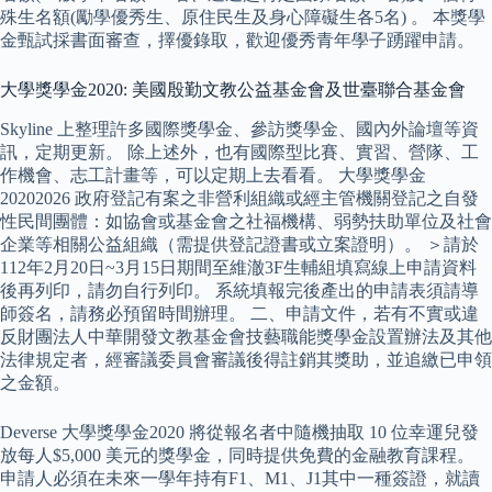
殊生名額(勵學優秀生、原住民生及身心障礙生各5名) 。 本獎學
金甄試採書面審查，擇優錄取，歡迎優秀青年學子踴躍申請。
大學獎學金2020: 美國殷勤文教公益基金會及世臺聯合基金會
Skyline 上整理許多國際獎學金、參訪獎學金、國內外論壇等資
訊，定期更新。 除上述外，也有國際型比賽、實習、營隊、工
作機會、志工計畫等，可以定期上去看看。 大學獎學金
20202026 政府登記有案之非營利組織或經主管機關登記之自發
性民間團體：如協會或基金會之社福機構、弱勢扶助單位及社會
企業等相關公益組織（需提供登記證書或立案證明）。 ＞請於
112年2月20日~3月15日期間至維澈3F生輔組填寫線上申請資料
後再列印，請勿自行列印。 系統填報完後產出的申請表須請導
師簽名，請務必預留時間辦理。 二、申請文件，若有不實或違
反財團法人中華開發文教基金會技藝職能獎學金設置辦法及其他
法律規定者，經審議委員會審議後得註銷其獎助，並追繳已申領
之金額。
Deverse 大學獎學金2020 將從報名者中隨機抽取 10 位幸運兒發
放每人$5,000 美元的獎學金，同時提供免費的金融教育課程。
申請人必須在未來一學年持有F1、M1、J1其中一種簽證，就讀