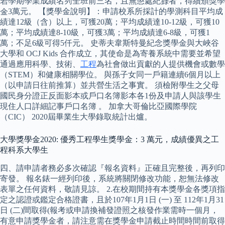
若學期學業成績名列全班前三名，且無懲處紀錄者，得續頒獎學
金3萬元。 【獎學金說明】：申請校系所採計的學測科目平均成
績達12級（含）以上，可獲20萬；平均成績達10-12級，可獲10
萬；平均成績達8-10級，可獲3萬；平均成績達6-8級，可獲1
萬；不足6級可得5仟元。 史蒂夫韋斯特曼紀念獎學金與大峽谷
大學和 OCJ Kids 合作成立，其使命是為寄養系統中需要並希望
通過應用科學、技術、
工程
為社會做出貢獻的人提供機會或數學
（STEM）和健康相關學位。 與孫子女同一戶籍連續6個月以上
（以申請日往前推算）並共營生活之事實。 須檢附學生之父母
國民身分證正反面影本或戶口名簿影本各1份及申請人與該學生
現住人口詳細記事戶口名簿 。 加拿大哥倫比亞國際學院
（CIC） 2020屆畢業生大學錄取統計出爐。
大學獎學金2020: 優秀工程學生獎學金：3 萬元，成績優異之工
程科系大學生
四、請申請者務必多次確認『報名資料』正確且完整後，再列印
寄發。 報名錶一經列印後，系統將關閉修改功能，恕無法修改
表單之任何資料，敬請見諒。 2.在校期間持有本獎學金各獎項指
定之認證或鑑定合格證書，且於107年1月1日 (一) 至 112年1月31
日 (二)間取得(報考或申請換補發證照之核發作業需時一個月，
有意申請獎學金者，請注意需在獎學金申請截止時間時間前取得