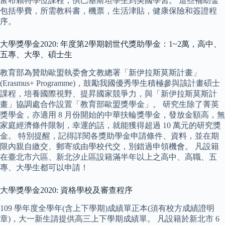
富布賴特學位課程，供巴基斯坦學生到美國學習。 這些補助金
包括學費，所需教科書，機票，生活津貼，健康保險和簽證程
序。
大學獎學金2020: 年度第2學期韌世代獎助學金：1~2萬，高中、
五專、大學、碩士生
教育部為贊助歐盟執委會文教總署「新伊拉斯莫斯計畫」
(Erasmus+ Programme)，鼓勵我國優秀學生積極參與該計畫碩士
課程，培養國際視野、提昇國家競爭力，與「新伊拉斯莫斯計
畫」協調處合作設置「教育部歐盟獎學金」。 研究生除了菁英
獎學金，亦適用 8 月份開始的中華扶輪獎學金，發放金額高，無
家庭經濟條件限制，幸運的話，就能獲得超過 10 萬元的研究獎
金。 特別提醒，記得詳閱各獎助學金申請條件、資料，並在期
限內親自繳交、郵寄或由學校代交，別錯過申領機會。 凡設籍
在臺北市六區、新北汐止區設籍滿半年以上之高中、高職、五
專、大學生都可以申請！
大學獎學金2020: 資格學校及審查程序
109 學年度全學年(含上下學期)成績單正本(須有校方成績證明
章)，大一新生請提供高三上下學期成績單。 凡設籍於新北市 6