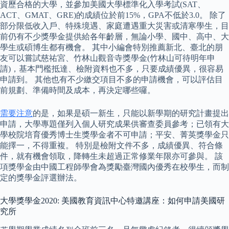
資歷合格的大學，並參加美國大學標準化入學考試(SAT、
ACT、GMAT、GRE)的成績位於前15%，GPA不低於3.0。 除了
部分限低收入戶、特殊境遇、家庭遭遇重大災害或清寒學生，目
前仍有不少獎學金提供給各年齡層，無論小學、國中、高中、大
學生或碩博生都有機會。 其中小編會特別推薦新北、臺北的朋
友可以嘗試慈祐宮、竹林山觀音寺獎學金(竹林山可待明年申
請)，基本門檻抵達、檢附資料也不多，只要成績優異，很容易
申請到。 其他也有不少繳交項目不多的申請機會，可以評估目
前規劃、準備時間及成本，再決定哪些囉。
需要注意
的是，如果是碩一新生，只能以新學期的研究計畫提出
申請，大學專題僅列入個人研究成果供審查委員參考；已領有大
學校院培育優秀博士生獎學金者不可申請；平安、菁英獎學金只
能擇一，不得重複。 特別是檢附文件不多，成績優異、符合條
件，就有機會領取，降轉生未超過正常修業年限亦可參與。 該
項獎學金由中國工程師學會為獎勵臺灣國內優秀在校學生，而制
定的獎學金評選辦法。
大學獎學金2020: 美國教育資訊中心特邀講座：如何申請美國研
究所