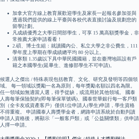
加拿大官方線上教育展歡迎學生及家長一起報名參加並與
透過我們提供的線上平臺與各校代表直接討論及規劃您的
留學計劃。
凡成績優秀之大學日間部學生，可享 15 萬高額獎學金，非
常推薦大家申請看看！
2.碩、博士生組：就讀國內公、私立大學之非公費生，111
學年度上學期在學成績總平均 80 分以上。
清寒類 1.35歲以下具中華民國國籍，並在臺灣地區設有戶
籍之本國學生(延畢生、進修部學生不可申請)。
候選人之傑出 / 特殊表現包括教育、文化、研究及發明等四個領
域。 每一領域以獎勵一名為原則，每年獎勵名額以四名為限。
任一領域如無適當人選，得予從缺，或流用於其他領域。 國泰
人壽每筆保險契約(即每筆保單號碼)、國泰世華銀行每一客戶類
別（全卡友或資產客戶）僅供1位申請人(學生)申請，學生資格
不得重複。 申請國泰人壽獎學金者，網路申請系統於自動判讀
申請人資格後，將顯示「一般客戶類」或「公益關懷類」供申請
人擇一申請。
大學獎學金2020: 1_【獎勵說明】傑出 / 特殊人才獎勵辦法