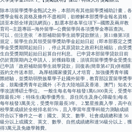
除本項留學獎學金甄試之外，本部尚有其他留學獎補助計畫，各
獎學金報名資格及條件不盡相同，欲瞭解本部獎學金報名資格，
請至本部全球資訊網頁()，點選本部各單位項下─國際及兩岸教
育司─主題專區─海外留學─公費留學與各項獎學金專區查詢。
可以，但注意依「本部補助留學生就學貸款辦法」第11條第3項
規定，留學生自其領受留學獎助學金起始日起（即本部覈定之獎
學金受獎期間起始日），停止其原貸款之政府利息補貼，由受獎
生自受獎期間起始日起算自付利息。 已申貸本部留學貸款目前
仍於寛限期內之申請人，於獲錄取後，須填寫留學獎學金受獎生
已申請「政府補助留學生就學貸款」回復表(簡章第47頁)併相關
簽約文件送本部。 為厚植國家優質人才培育，加強優秀青年國
際經驗，並獎助弱勢族羣學子赴國外留學，教育部設置留學獎學
金，鼓勵優秀青年赴國外（不含大陸地區及香港、澳門）知名大
學攻讀博碩士學位。 一般生每名每年核發1萬6,000美元，受獎年
限最長2年；特殊生(勵學優秀生、原住民生及身心障礙生)每名
每年核發3萬美元，受獎年限最長3年。 2.繁星推薦入學，高中在
校學業成績於全校排名前5%，且入學當年度學科能力測驗成績
符合以下條件之一者：國文、英文、數學、社會成績總和達 56
級分以上或國文、英文、數學、自然成績總和達56級分以上，獲
得3萬元及免繳學雜費。