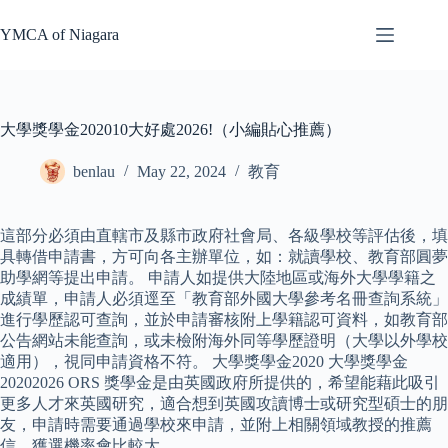
Skip
to
YMCA of Niagara
content
大學獎學金202010大好處2026!（小編貼心推薦）
benlau
May 22, 2024
教育
這部分必須由直轄市及縣市政府社會局、各級學校等評估後，填
具轉借申請書，方可向各主辦單位，如：就讀學校、教育部圓夢
助學網等提出申請。 申請人如提供大陸地區或海外大學學籍之
成績單，申請人必須逕至「教育部外國大學參考名冊查詢系統」
進行學歷認可查詢，並於申請審核附上學籍認可資料，如教育部
公告網站未能查詢，或未檢附海外同等學歷證明（大學以外學校
適用），視同申請資格不符。 大學獎學金2020 大學獎學金
20202026 ORS 獎學金是由英國政府所提供的，希望能藉此吸引
更多人才來英國研究，適合想到英國攻讀博士或研究型碩士的朋
友，申請時需要通過學校來申請，並附上相關領域教授的推薦
信，獲選機率會比較大。