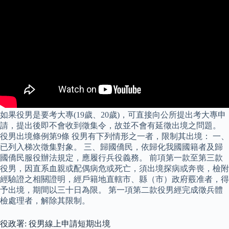
如果役男是要考大專(19歲、20歲)，可直接向公所提出考大專申
請，提出後即不會收到徵集令，故並不會有延徵出境之問題。
役男出境條例第9條 役男有下列情形之一者，限制其出境： 一、
已列入梯次徵集對象。 三、歸國僑民，依歸化我國國籍者及歸
國僑民服役辦法規定，應履行兵役義務。 前項第一款至第三款
役男，因直系血親或配偶病危或死亡，須出境探病或奔喪，檢附
經驗證之相關證明，經戶籍地直轄市、縣（市）政府覈准者，得
予出境，期間以三十日為限。 第一項第二款役男經完成徵兵體
檢處理者，解除其限制。
役政署: 役男線上申請短期出境