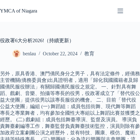
Skip
to
YMCA of Niagara
content
役政署6大分析2026!（持續更新）
benlau
October 22, 2024
教育
另外，原具香港、澳門僑民身分之男子，具有法定條件，經僑務
主管機關(僑務委員會)出具證明者，適用「歸化我國國籍者及歸
國僑民服役辦法」有關歸國僑民服役之規定。 一、針對具有舞
蹈、戲劇、音樂、拍攝等專長的役男，役政署成立了「替代役公
益大使團」提供役男以該專長服役的機會。 二、目前「替代役
公益大使團」編組 (一) 舞蹈組：成員包括街舞、現代舞等舞蹈
專長之專業舞者，均有參加全國性大專組以上舞蹈比賽並獲獎之
經歷。 (二) 戲劇組：成員包括舞臺導演、監督及演員。 導演負
責舞臺劇編導工作，舞臺監督負責舞臺技術監控，演員則除有參
加政府立案劇團公演之經歷外，並有特技、團康、模仿、魔術、
主持等特殊專長。 (三) 樂團組：分為流行樂團與古典樂團；流