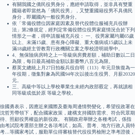
有關我國之僑民役男身分，應經申請取得，並非具有雙重
國籍者即當然為「僑民役男」，又雙重國籍役男不具僑民
身分，即屬國內一般役男身分。
依「常備役體位因家庭因素及替代役體位服補充兵役辦
法」第2條規定，經判定常備役體位役男家庭情況合於下列
情形之一者，得申請服補充兵役： 一、役男家屬均屬65歲
以上、未滿15歲、患有身心障礙、重大傷病或15歲以上未
滿18歲經主管教育行政機關立案之學校證明就學中。
4、無保險病房時之上一等級病房費差額，補助日數以二日
為限，每日最高補助金額以新臺幣八百元為限。
蔡英文總統上月27日拍板兵役自明（113）年元旦恢復為一
年役期，徵集對象為民國94年次以後出生役男、月薪20320
元。
三、高級中等以上學校畢業生未經內政部覈定，再就讀相
同等級或低於原 等級之學校。
徐國勇表示，因應近來國際及臺海周邊情勢變化，希望役政署在
沈哲芳帶領下，配合國家政策，建構支持國防需求、符合民眾期
待、照顧役男權益的新役政。 有關政府舉辦之各種考試，係指
由考試院考選部主辦之各項考試，如高、普考、地方行政人員特
考…等國家考試，服勤單位得審核替代役役男檢附之準考證後，