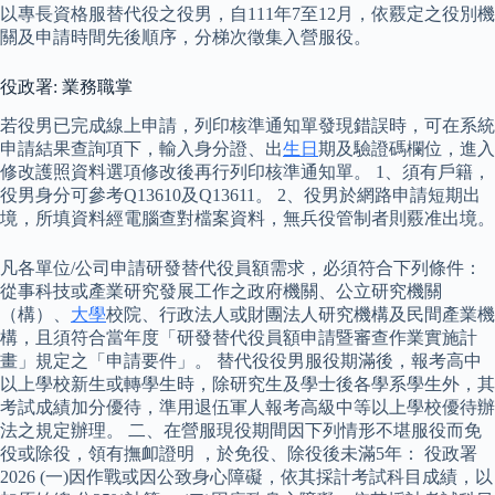
以專長資格服替代役之役男，自111年7至12月，依覈定之役別機
關及申請時間先後順序，分梯次徵集入營服役。
役政署: 業務職掌
若役男已完成線上申請，列印核準通知單發現錯誤時，可在系統
申請結果查詢項下，輸入身分證、出
生日
期及驗證碼欄位，進入
修改護照資料選項修改後再行列印核準通知單。 1、須有戶籍，
役男身分可參考Q13610及Q13611。 2、役男於網路申請短期出
境，所填資料經電腦查對檔案資料，無兵役管制者則覈准出境。
凡各單位/公司申請研發替代役員額需求，必須符合下列條件：
從事科技或產業研究發展工作之政府機關、公立研究機關
（構）、
大學
校院、行政法人或財團法人研究機構及民間產業機
構，且須符合當年度「研發替代役員額申請暨審查作業實施計
畫」規定之「申請要件」。 替代役役男服役期滿後，報考高中
以上學校新生或轉學生時，除研究生及學士後各學系學生外，其
考試成績加分優待，準用退伍軍人報考高級中等以上學校優待辦
法之規定辦理。 二、在營服現役期間因下列情形不堪服役而免
役或除役，領有撫卹證明 ，於免役、除役後未滿5年： 役政署
2026 (一)因作戰或因公致身心障礙，依其採計考試科目成績，以