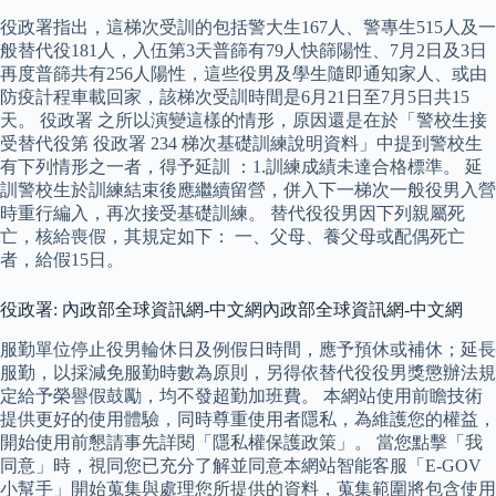
役政署指出，這梯次受訓的包括警大生167人、警專生515人及一
般替代役181人，入伍第3天普篩有79人快篩陽性、7月2日及3日
再度普篩共有256人陽性，這些役男及學生隨即通知家人、或由
防疫計程車載回家，該梯次受訓時間是6月21日至7月5日共15
天。 役政署 之所以演變這樣的情形，原因還是在於「警校生接
受替代役第 役政署 234 梯次基礎訓練說明資料」中提到警校生
有下列情形之一者，得予延訓 ：1.訓練成績未達合格標準。 延
訓警校生於訓練結束後應繼續留營，併入下一梯次一般役男入營
時重行編入，再次接受基礎訓練。 替代役役男因下列親屬死
亡，核給喪假，其規定如下： 一、父母、養父母或配偶死亡
者，給假15日。
役政署: 內政部全球資訊網-中文網內政部全球資訊網-中文網
服勤單位停止役男輪休日及例假日時間，應予預休或補休；延長
服勤，以採減免服勤時數為原則，另得依替代役役男獎懲辦法規
定給予榮譽假鼓勵，均不發超勤加班費。 本網站使用前瞻技術
提供更好的使用體驗，同時尊重使用者隱私，為維護您的權益，
開始使用前懇請事先詳閱「隱私權保護政策」。 當您點擊「我
同意」時，視同您已充分了解並同意本網站智能客服「E-GOV
小幫手」開始蒐集與處理您所提供的資料，蒐集範圍將包含使用