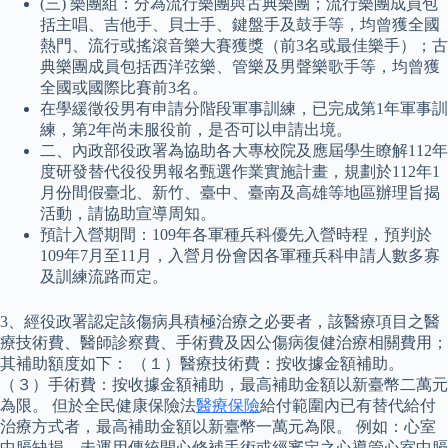
(三) 樂團組：分為流行樂團與古典樂團；流行樂團成員包
括主唱、吉他手、貝士手、鍵盤手及鼓手等，均曾獲全國
熱門、流行或搖滾音樂大賽獲獎（前3名或最佳樂手）；古
典樂團成員包括西洋弦樂、管樂及男聲樂歌手等，均曾獲
全國或國際比賽前3名。
在學緩徵役男有申請分階段軍事訓練，已完成第1年軍事訓
練，第2年尚未服役前，是否可以申請出境。
二、內政部役政署為協助各大專校院及應屆學生瞭解112年
度研發替代役役男報名甄選作業實施計畫，規劃於112年1
月份間假臺北、新竹、臺中、臺南及高雄等地區辦理旨揭
活動，請協助宣導周知。
預計入營期間：109年各軍種兵科優先入營時程，預判於
109年7月至11月，入營月份會因各軍種兵科申請人數多寡
及訓練流路而定。
3、經役政署認定該傷病具積極治療之必要者，該醫療項目之醫
療技術費、醫師診察費、手術費及因公傷病復健治療相關費用；
其補助額度如下： （１）醫療技術費：按收據金額補助。
（３）手術費：按收據金額補助，最高補助金額以新臺幣二萬元
為限。 但於全民健康保險法
醫療保險
給付範圍內已有替代給付
治療方式者，最高補助金額以新臺幣一萬元為限。 例如：心室
中膈缺損，未運用傳統開心修補手術或經審定之心導管心室中膈