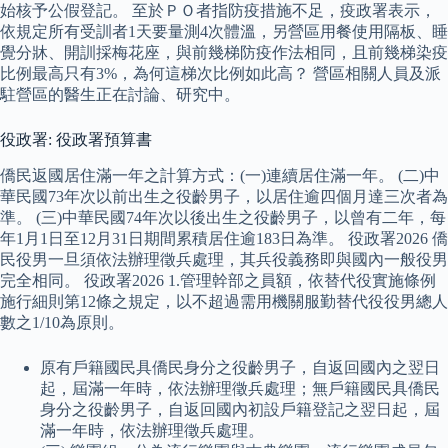
始核予公假登記。 至於ＰＯ者指防疫措施不足，疫政署表示，
依規定所有受訓者1天要量測4次體溫，另營區用餐使用隔板、睡
覺分牀、開訓採梅花座，與前幾梯防疫作法相同，且前幾梯染疫
比例最高只有3%，為何這梯次比例如此高？ 營區相關人員及派
駐營區的醫生正在討論、研究中。
役政署: 役政署預算書
僑民返國居住滿一年之計算方式：(一)連續居住滿一年。 (二)中
華民國73年次以前出生之役齡男子，以居住逾四個月達三次者為
準。 (三)中華民國74年次以後出生之役齡男子，以曾有二年，每
年1月1日至12月31日期間累積居住逾183日為準。 役政署2026 僑
民役男一旦須依法辦理徵兵處理，其兵役義務即與國內一般役男
完全相同。 役政署2026 1.管理幹部之員額，依替代役實施條例
施行細則第12條之規定，以不超過需用機關服勤替代役役男總人
數之1/10為原則。
原有戶籍國民具僑民身分之役齡男子，自返回國內之翌日
起，屆滿一年時，依法辦理徵兵處理；無戶籍國民具僑民
身分之役齡男子，自返回國內初設戶籍登記之翌日起，屆
滿一年時，依法辦理徵兵處理。