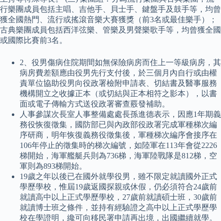
行樂團成員包括主唱、吉他手、貝士手、鍵盤手及鼓手等，均曾
獲全國熱門、流行或搖滾音樂大賽獲獎（前3名或最佳樂手）；
古典樂團成員包括西洋弦樂、管樂及男聲樂歌手等，均曾獲全國
或國際比賽前3名。
2、役男傷病住院期間如無保險病房而住上一等級病房，其
病房費差額應由役男先行支付後，於三個月內自行或由權
責單位協助役男向役政署檢附申請表、切結書及醫事服務
機構開立之收據正本（或切結與正本相符之影本），以書
面或電子傳輸方式送役政署審查覈發補助。
人事參謀次長室人事整備處處長孫進德表示，因應1年期義
務役恢復徵集，國防部已與內政部役政署完成軍種梯次編
序研商，明年恢復義務役徵集後，軍種梯次編序會接序在
106年停止的徵集時的梯次編號，如陸軍在113年會從2226
梯開始，海軍艦艇兵則為736梯，海軍陸戰隊是812梯，空
軍則為893梯開始。
19歲之年以後已在國外就學役男，雖不限定就讀國外正式
學歷學校，惟屆19歲返國探親或休假，仍必須符合24歲前
就讀高中以上正式學歷學校，27歲前就讀碩士班，30歲前
就讀博士班之條件，並持有經驗證之高中以上正式學歷學
校在學證明，纔可向移民署申請再出境，出國繼續就學。