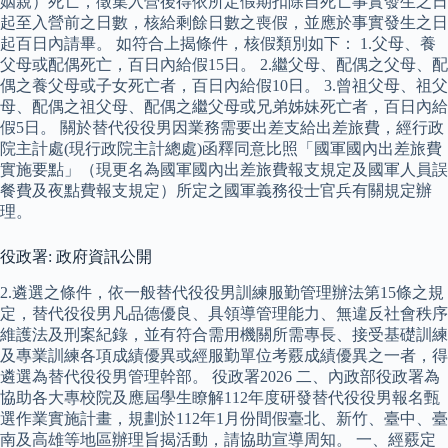
姻親）死亡，徵集入營後得依所定假期扣除自死亡事實發生之日
起至入營前之日數，核給剩餘日數之喪假，並應於事實發生之日
起百日內請畢。 如符合上揭條件，核假類別如下： 1.父母、養
父母或配偶死亡，百日內給假15日。 2.繼父母、配偶之父母、配
偶之養父母或子女死亡者，百日內給假10日。 3.曾祖父母、祖父
母、配偶之祖父母、配偶之繼父母或兄弟姊妹死亡者，百日內給
假5日。 關於替代役役男因業務需要出差支給出差旅費，經行政
院主計處(現行政院主計總處)函釋同意比照「國軍國內出差旅費
實施要點」（現更名為國軍國內出差旅費報支規定及國軍人員誤
餐費及夜點費報支規定）所定之國軍義務役士官兵有關規定辦
理。
役政署: 政府資訊公開
2.遴選之條件，依一般替代役役男訓練服勤管理辦法第15條之規
定，替代役役男凡品德優良、具領導管理能力、無違反社會秩序
維護法及刑案紀錄，並有符合需用機關所需專長、接受基礎訓練
及專業訓練各項成績優異或經服勤單位考覈成績優異之一者，得
遴選為替代役役男管理幹部。 役政署2026 二、內政部役政署為
協助各大專校院及應屆學生瞭解112年度研發替代役役男報名甄
選作業實施計畫，規劃於112年1月份間假臺北、新竹、臺中、臺
南及高雄等地區辦理旨揭活動，請協助宣導周知。 一、經覈定