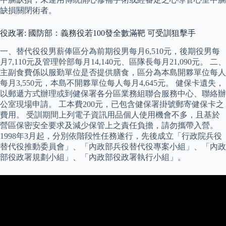
缺損關閉術者。
役政署: 國防部：義務役若100發全數滿靶 可受訓狙擊手
一、替代役役男薪俸區分為前期役男每月6,510元，後期役男每
月7,110元及管理幹部每月14,140元、區隊長每月21,090元。 二、
主副食費係以服勤單位是否提供膳食，區分為本島開夥單位每人
每月3,550元，本島不開夥單位每人每月4,645元。 健保卡遺失，
以郵遞方式辦理或到健保署各分區業務組聯合服務中心、聯絡辦
公室現場申請。 工本費200元，已包含健保署掛號郵寄健保卡之
費用。 受訓期間上列電子資訊用品個人使用機會不多，且基於
營區保密安全要求及減少保管上之責任負擔，請勿攜帶入營。
1998年3月起，分別依階段性任務遂行，先後成立「行政院兵役
替代役推動委員會」、「內政部兵役替代役專案小組」、「內政
部役政署規劃小組」、「內政部役政署執行小組」。