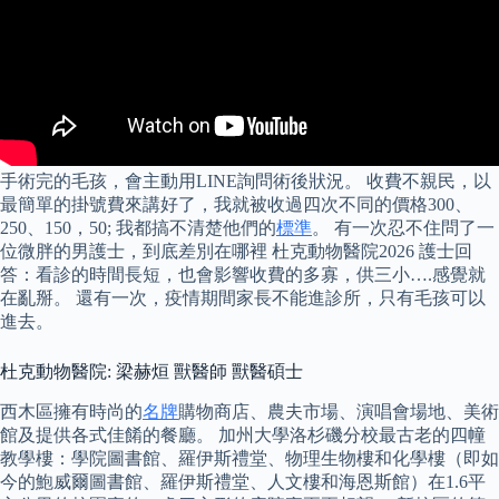
手術完的毛孩，會主動用LINE詢問術後狀況。 收費不親民，以
最簡單的掛號費來講好了，我就被收過四次不同的價格300、
250、150，50; 我都搞不清楚他們的
標準
。 有一次忍不住問了一
位微胖的男護士，到底差別在哪裡 杜克動物醫院2026 護士回
答：看診的時間長短，也會影響收費的多寡，供三小….感覺就
在亂掰。 還有一次，疫情期間家長不能進診所，只有毛孩可以
進去。
杜克動物醫院: 梁赫烜 獸醫師 獸醫碩士
西木區擁有時尚的
名牌
購物商店、農夫市場、演唱會場地、美術
館及提供各式佳餚的餐廳。 加州大學洛杉磯分校最古老的四幢
教學樓：學院圖書館、羅伊斯禮堂、物理生物樓和化學樓（即如
今的鮑威爾圖書館、羅伊斯禮堂、人文樓和海恩斯館）在1.6平