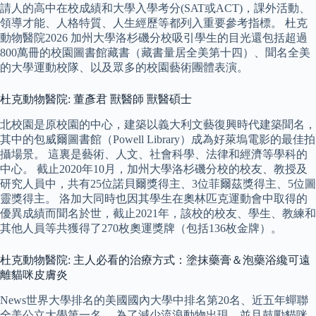
請人的高中在校成績和大學入學考分(SAT或ACT)，課外活動、
領導才能、人格特質、人生經歷等都列入重要參考指標。 杜克
動物醫院2026 加州大學洛杉磯分校吸引學生的目光還包括超過
800萬冊的校園圖書館藏書（藏書量居全美第十四）、聞名全美
的大學運動校隊、以及眾多的校園藝術團體表演。
杜克動物醫院: 董彥君 獸醫師 獸醫碩士
北校園是原校園的中心，建築以義大利文藝復興時代建築聞名，
其中的包威爾圖書館（Powell Library）成為好萊塢電影的最佳拍
攝場景。 這裏是藝術、人文、社會科學、法律和經濟等學科的
中心。 截止2020年10月，加州大學洛杉磯分校的校友、教授及
研究人員中，共有25位諾貝爾獎得主、3位菲爾茲獎得主、5位圖
靈獎得主。 洛加大同時也因其學生在奧林匹克運動會中取得的
優異成績而聞名於世，截止2021年，該校的校友、學生、教練和
其他人員等共獲得了270枚奧運獎牌（包括136枚金牌）。
杜克動物醫院: 主人必看的治療方式：塗抹藥膏＆泡藥浴纔可遠
離貓咪皮膚炎
News世界大學排名的美國國內大學中排名第20名、近五年蟬聯
全美公立大學第一名。 為了減少流浪動物出現，並且鼓勵貓咪