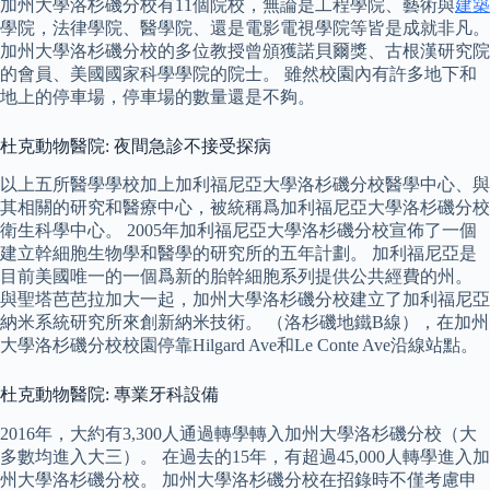
加州大學洛杉磯分校有11個院校，無論是工程學院、藝術與
建築
學院，法律學院、醫學院、還是電影電視學院等皆是成就非凡。
加州大學洛杉磯分校的多位教授曾頒獲諾貝爾獎、古根漢研究院
的會員、美國國家科學學院的院士。 雖然校園內有許多地下和
地上的停車場，停車場的數量還是不夠。
杜克動物醫院: 夜間急診不接受探病
以上五所醫學學校加上加利福尼亞大學洛杉磯分校醫學中心、與
其相關的研究和醫療中心，被統稱爲加利福尼亞大學洛杉磯分校
衛生科學中心。 2005年加利福尼亞大學洛杉磯分校宣佈了一個
建立幹細胞生物學和醫學的研究所的五年計劃。 加利福尼亞是
目前美國唯一的一個爲新的胎幹細胞系列提供公共經費的州。
與聖塔芭芭拉加大一起，加州大學洛杉磯分校建立了加利福尼亞
納米系統研究所來創新納米技術。 （洛杉磯地鐵B線），在加州
大學洛杉磯分校校園停靠Hilgard Ave和Le Conte Ave沿線站點。
杜克動物醫院: 專業牙科設備
2016年，大約有3,300人通過轉學轉入加州大學洛杉磯分校（大
多數均進入大三）。 在過去的15年，有超過45,000人轉學進入加
州大學洛杉磯分校。 加州大學洛杉磯分校在招錄時不僅考慮申