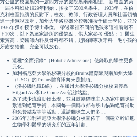
方公里的校園裏的一處四方形的庭院裏兩兩相望。 新校區的第
一屆本科班於1929年開始，招收了5500名學生。 1933年，在伯
克利校區持續的反對下，校友、教師、行政管理人員和社區領袖
進一步遊說政府，加州大學洛杉磯分校獲准授予碩士學位，並於
1936年獲准授予博士學位。 帶過家裡不同的毛孩來這裡看過不
下10次，以下為這家診所的優缺點，供大家參考 優點： 1. 醫生
素質高，梁醫師內科及骨科都不錯，趙醫師專攻牙科，毛小孩的
牙齒交給他，完全可以放心。
這種“全面招錄”（Holistic Admissions）使錄取的學生更多
元化。
加利福尼亞大學洛杉磯分校的Bruins體育隊與南加州大學
（USC）的Trojans體育隊向來是對頭。
（洛杉磯地鐵B線），在加州大學洛杉磯分校校園停靠
Hilgard Ave和Le Conte Ave沿線站點。
為了減少流浪動物出現，並且鼓勵貓咪主人為家中貓咪結
紮達到絕育手術，本國每一個縣市都有祭出貓狗絕育補助
和免費結紮等等活動，還請貓咪主人們多…..
2005年加利福尼亞大學洛杉磯分校宣佈了一個建立幹細胞
生物學和醫學的研究所的五年計劃。