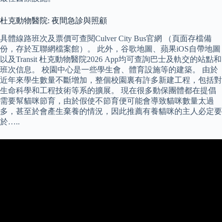
杜克動物醫院: 夜間急診與照顧
具體線路班次及票價可查閱Culver City Bus官網 （頁面存檔備
份，存於互聯網檔案館）。 此外，谷歌地圖、蘋果iOS自帶地圖
以及Transit 杜克動物醫院2026 App均可查詢巴士及軌交的站點和
班次信息。 校園中心是一些學生會、體育設施等的建築。 由於
近年來學生數量不斷增加，整個校園裏有許多新建工程，包括對
生命科學和工程技術等系的擴展。 現在很多動保團體都在提倡
需要幫貓咪節育，由於假使不節育便可能會導致貓咪數量太過
多，甚至於會產生棄養的情況，因此推薦有養貓咪的主人必定要
於…..