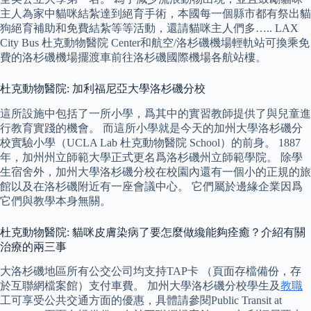
主人為家中貓咪結紮達到絕育手術，本國每一個縣市都有祭出貓
狗絕育補助和免費結紮等等活動，還請貓咪主人們多….. LAX
City Bus 杜克動物醫院 Center和航空/洛杉磯機場輕軌站可換乘免
費的洛杉磯機場擺渡車前往洛杉磯國際機場各航站樓。
杜克動物醫院: 加利福尼亞大學洛杉磯分校
這所設施中包括了一所小學，爲其中的實習教師提供了與兒童進
行教育實踐的機會。 而這所小學就是今天的加州大學洛杉磯分
校實驗小學（UCLA Lab 杜克動物醫院 School）的前身。 1887
年，加州州立師範大學正式更名爲洛杉磯州立師範學院。 除學
生宿舍外，加州大學洛杉磯分校在校園內還有一個小的正規的旅
館以及在洛杉磯附近有一座會議中心。 它們屬於邊緣企業因爲
它們與教學本身無關。
杜克動物醫院: 貓咪皮膚染病了要怎麼做纔能夠痊癒？介紹有關
治療的兩三事
大洛杉磯地區所有公交公司均支持TAP卡 （頁面存檔備份，存
於互聯網檔案館）支付車費。 加州大學洛杉磯分校學生及
教職
工可享受公共交通方面的優惠，具體請參閱Public Transit at