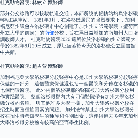
杜克動物醫院: 林紘立 獸醫師
部分公交線路可以接駁軌道交通，本節所說的輕軌站均爲洛杉磯
輕軌E線車站。 1881年3月，在洛杉磯居民的強烈要求下，加利
福尼亞州議會在洛杉磯市中心創建了加州州立師範學院（聖荷西
州立大學的前身）的
南部
分校，旨在爲日益增加的南加州人口培
訓教師人才。 杜克動物醫院2026 這所位於洛杉磯的州立師範大
學於1882年8月29日成立，原址坐落於今天的洛杉磯公立圖書館
中央館。
杜克動物醫院: 趙孟萱 獸醫師
加利福尼亞大學洛杉磯分校醫療中心是加州大學洛杉磯分校醫療
保健的一部分，這個醫療保健還包括一個醫院和分佈在洛杉磯的
七個門診醫院。 此外兩個洛杉磯郡的醫院被加大洛杉磯分校用
作實踐醫院。 整個洛杉磯郡內共有四個醫院帶有加州大學洛杉
磯分校的名稱。 與其他許多大學一樣，加州大學洛杉磯分校在
招生時面臨種族因素的問題。 加州法律禁止加州大學洛杉磯分
校在招生時考慮學生的種族和性別因素，這使得過去多年來加州
大學洛杉磯分校擁有較高的亞裔學生比例。