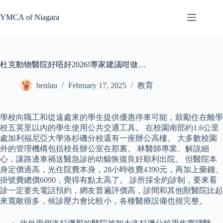
Skip
to
YMCA of Niagara
content
杜克動物醫院好唔好2026!專家建議咁做…
benlau
February 17, 2025
教育
學校向職工和從遠處來的學生提供優惠停車可能，鼓勵住在離學
校五英里以內的學生使用公共交通工具。 在校園南部約1.6公里
處加利福尼亞大學洛杉磯分校還有一座辦公高樓。 大多數校園
外的管理機構包括校長辦公室在那裏。 林醫師專業、解說細
心，讓路邊車禍送醫急診的幼貓恢復良好順利出院。 但醫院本
身定價過高，光住院費本身，28小時收費4390元，再加上藥錢、
掛號費總價6090，覺得有點太高了。 診所採全約診制，要來看
診一定要先電話預約，網友普遍評價高，診間和其他獸醫院比起
來寬敞很多，候診壓力會比較小，各種醫療設備也很完整。