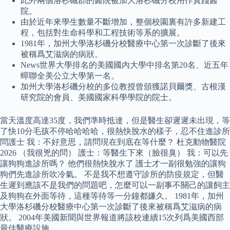
此外兩個洛杉磯郡的醫院被加大洛杉磯分校用作實踐醫
院。
由於近年來學生數量不斷增加，整個校園裏有許多新建工
程，包括對生命科學和工程技術等系的擴展。
1981年，加州大學洛杉磯分校醫療中心第一次診斷了後來
被稱爲艾滋病的病狀。
News世界大學排名的美國國內大學中排名第20名、近五年
蟬聯全美公立大學第一名。
加州大學洛杉磯分校的多位教授曾頒獲諾貝爾獎、古根漢
研究院的會員、美國國家科學學院的院士。
當天溫度高達35度，我們準時抵達，但是醫生卻遲遲未出現，等
了快10分毛孩不停哈哈哈哈，很熱快脫水的樣子，忍不住進診所
問護士 我：不好意思，請問現在到底在等什麼？ 杜克動物醫院
2026 （我很兇的問） 護士：等醫生下來（臉很臭） 我：可以先
讓狗狗進診所嗎？ 他們很熱快脫水了 護士才一副很勉強的讓狗
狗們先進診所吹冷氣。 不是我不想遵守診所的防疫規定，但醫
生遲到應該不是我們的問題吧，怎麼可以一副事不關己的讓飼主
及狗狗在外面等待，這種等待等一分鐘都嫌久。 1981年，加州
大學洛杉磯分校醫療中心第一次診斷了後來被稱爲艾滋病的病
狀。 2004年美國新聞與世界報道將該校連續15次列爲美國西部
最佳醫療設施。