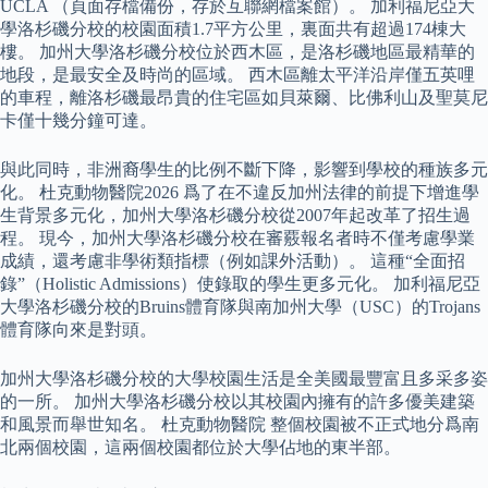
UCLA （頁面存檔備份，存於互聯網檔案館）。 加利福尼亞大
學洛杉磯分校的校園面積1.7平方公里，裏面共有超過174棟大
樓。 加州大學洛杉磯分校位於西木區，是洛杉磯地區最精華的
地段，是最安全及時尚的區域。 西木區離太平洋沿岸僅五英哩
的車程，離洛杉磯最昂貴的住宅區如貝萊爾、比佛利山及聖莫尼
卡僅十幾分鐘可達。
與此同時，非洲裔學生的比例不斷下降，影響到學校的種族多元
化。 杜克動物醫院2026 爲了在不違反加州法律的前提下增進學
生背景多元化，加州大學洛杉磯分校從2007年起改革了招生過
程。 現今，加州大學洛杉磯分校在審覈報名者時不僅考慮學業
成績，還考慮非學術類指標（例如課外活動）。 這種“全面招
錄”（Holistic Admissions）使錄取的學生更多元化。 加利福尼亞
大學洛杉磯分校的Bruins體育隊與南加州大學（USC）的Trojans
體育隊向來是對頭。
加州大學洛杉磯分校的大學校園生活是全美國最豐富且多采多姿
的一所。 加州大學洛杉磯分校以其校園內擁有的許多優美建築
和風景而舉世知名。 杜克動物醫院 整個校園被不正式地分爲南
北兩個校園，這兩個校園都位於大學佔地的東半部。