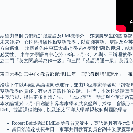
期望與會師長們除加強雙語及EMI教學外，亦擴展學生的國際
未來師培中心也將持續推動雙語教學，以實踐英語、雙語及全英語
方向邁進。 論壇首先由東華大學趙涵㨗校長致開幕歡迎詞，感謝
必要性。 東華大學語言中心於108年12月23、25與31日辦
之二門「英文閱讀與寫作一級」和三門「英語溝通一級」英語必
東華大學語言中心: 教育部辦理111年「華語教師培訓講座」
論壇下午以4場圓桌論壇同步進行，並由13位專家學者就「跨
雙語教學的實踐，有更具建設性的對話。 同時，本次也邀請臺
生英語能力提供更多具體方法。 「2022英語、雙語與全英
本次論壇於12月2日邀請各界專家學者共襄盛舉，採線上會議形
EMI、雙語課程教師，以及泛太平洋大學聯盟教師與國際學者。
Robert Baird指出EME高等教育交流中，英語是
當日洽逢趙校長生日，東華共同教育委員會副主委廖慶華