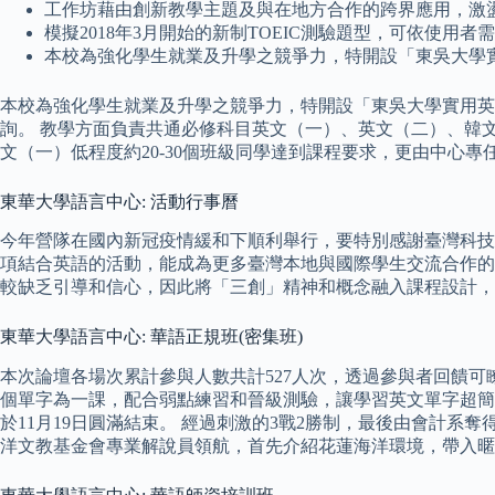
工作坊藉由創新教學主題及與在地方合作的跨界應用，激
模擬2018年3月開始的新制TOEIC測驗題型，可依使
本校為強化學生就業及升學之競爭力，特開設「東吳大學
本校為強化學生就業及升學之競爭力，特開設「東吳大學實用英語
詢。 教學方面負責共通必修科目英文（一）、英文（二）、韓文
文（一）低程度約20-30個班級同學達到課程要求，更由中
東華大學語言中心: 活動行事曆
今年營隊在國內新冠疫情緩和下順利舉行，要特別感謝臺灣科技
項結合英語的活動，能成為更多臺灣本地與國際學生交流合作的
較缺乏引導和信心，因此將「三創」精神和概念融入課程設計
東華大學語言中心: 華語正規班(密集班)
本次論壇各場次累計參與人數共計527人次，透過參與者回饋可
個單字為一課，配合弱點練習和晉級測驗，讓學習英文單字超簡
於11月19日圓滿結束。 經過刺激的3戰2勝制，最後由會計系
洋文教基金會專業解說員領航，首先介紹花蓮海洋環境，帶入暱