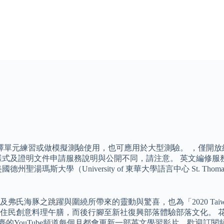
需求選擇單元練習或做模擬測驗使用，也可應用於大型測驗。 ，僅
樣式及證明文件申請服務說明與公開不同，請注意。 英文編修服
湯瑪斯大學（University of 東華大學語言中心 St. Tho
之跳躍與圍繞所帶來的靈動與驚喜，也為「2020 Taiwan Te
住民創意料理午膳，而後行腳至新社復興部落體驗部落文化。 
驗平臺的YouTube頻道每個月都會更新一部英文學習影片，歡迎訂