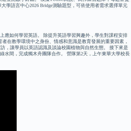
學語言中心2026 Bridge測驗題型，可依使用者需求選擇單元
上應如何學習英語。 除提升英語學習興趣外，學生對課程安排
性，教育者在教學環境中之身份、情感和意識是教育發展的重要因素，
外實訪，讓學員以英語認識及談論校園植物與自然生態。 接下來是
綠水間，完成獨木舟團隊合作。 營隊第2天，上午東華大學校長