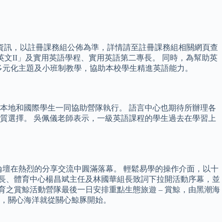
關資訊，以註冊課務組公佈為準，詳情請至註冊課務組相關網頁查
文II」及實用英語學程、實用英語第二專長。 同時，為幫助英
配多元化主題及小班制教學，協助本校學生精進英語能力。
本地和國際學生一同協助營隊執行。 語言中心也期待所辦理各
質選擇。 吳佩儀老師表示，一級英語課程的學生過去在學習上
論壇在熱烈的分享交流中圓滿落幕。 輕鬆易學的操作介面，以十
校長、體育中心楊昌斌主任及林國華組長致詞下拉開活動序幕，並
教育之賞鯨活動營隊最後一日安排重點生態旅遊 – 賞鯨，由黑潮海
，關心海洋就從關心鯨豚開始。