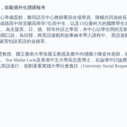
事宜，鼓勵僑外生踴躍報考
心準備蛋糕，夥同語言中心教師羣與在場學員、隊輔共同為校長
德高中與宜蘭高商等7位高中生，以及15位臺科大的國際學生共
。 為支援英、日、德、韓等外語之學習，本中心以學生間的互
開口說」為目標，將英語遊戲和故事繪本帶入課程中。 英語遊戲
打破害怕說英語的金鐘罩。
雯教授、國立臺南大學張麗玉教授及臺中內埔國小陳姿伶老師，
oe Marlar Lwin及香港中文大學吳忠憲博士，在論壇中討
劃著重實踐大學社會責任（University Social Respon