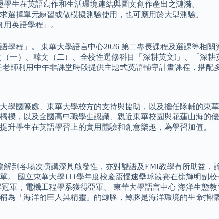
盪學生在英語寫作和生活環境連結與圖文創作產出之漣漪。
用者需求選擇單元練習或做模擬測驗使用，也可應用於大型測驗。
實用英語學程」。
學程」。 東華大學語言中心2026 第二專長課程及選課等相
（一）、韓文（二）、全校性選修科目「深耕英文I」、「深耕英
心專任老師利用中午非課堂時段提供主題式英語輔導計畫課程，搭
大學國際處、東華大學校方的支持與協助，以及擔任隊輔的東華
橋樑，以及全國高中職學生認識、親近東華校園與花蓮山海的優
，提升學生在英語學習上的實用體驗和創意樂趣，為學習加值。
瞭解到各場次演講深具啟發性，亦對雙語及EMI教學有所助益，
單。 國立東華大學111學年度校慶盃慢速壘球競賽在徐輝明副
奪得冠軍，電機工程學系獲得亞軍。 東華大學語言中心 海洋生態
稱為「海洋的巨人與精靈」的鯨豚，鯨豚是海洋環境的生命指標