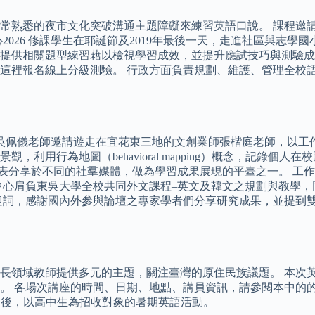
從學生非常熟悉的夜市文化突破溝通主題障礙來練習英語口說。 課
026 修課學生在耶誕節及2019年最後一天，走進社區與志學
提供相關題型練習藉以檢視學習成效，並提升應試技巧與測驗成績
這裡報名線上分級測驗。 行政方面負責規劃、維護、管理全校
吳佩儀老師邀請遊走在宜花東三地的文創業師張楷庭老師，以工
利用行為地圖（behavioral mapping）概念，記錄個
特性，將設計作品發表分享於不同的社羣媒體，做為學習成果展現的平臺之
中心肩負東吳大學全校共同外文課程–英文及韓文之規劃與教學
詞，感謝國內外參與論壇之專家學者們分享研究成果，並提到雙語
長領域教師提供多元的主題，關注臺灣的原住民族議題。 本次
。 各場次講座的時間、日期、地點、講員資訊，請參閱本中的的官網
營」後，以高中生為招收對象的暑期英語活動。