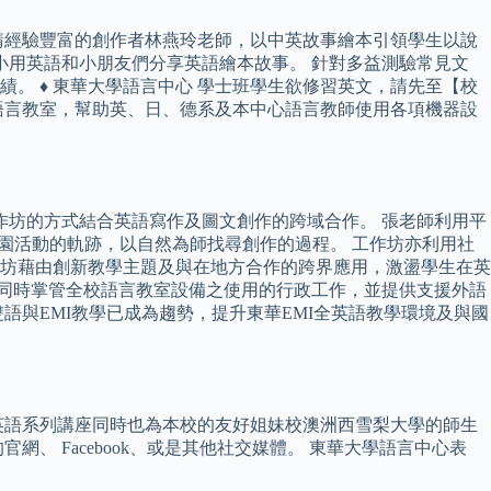
程邀請經驗豐富的創作者林燕玲老師，以中英故事繪本引領學生以說
國小用英語和小朋友們分享英語繪本故事。 針對多益測驗常見文
。 ♦ 東華大學語言中心 學士班學生欲修習英文，請先至【校
語言教室，幫助英、日、德系及本中心語言教師使用各項機器設
作坊的方式結合英語寫作及圖文創作的跨域合作。 張老師利用平
人在校園活動的軌跡，以自然為師找尋創作的過程。 工作坊亦利用社
一。 工作坊藉由創新教學主題及與在地方合作的跨界應用，激盪學生在英
，同時掌管全校語言教室設備之使用的行政工作，並提供支援外語
與EMI教學已成為趨勢，提升東華EMI全英語教學環境及與國
英語系列講座同時也為本校的友好姐妹校澳洲西雪梨大學的師生
、 Facebook、或是其他社交媒體。 東華大學語言中心表