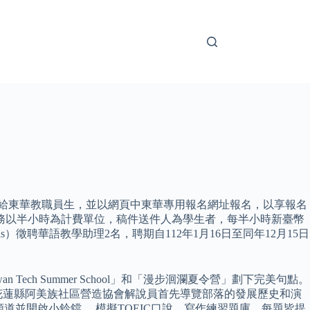
開放給東華教職員生，並以網頁中東華專用報名網址報名，以享報名
務以半小時為計費單位，稿件送件人為學生者，每半小時新臺幣
mas）徵聘華語教學助理2名，聘期自112年1月16日至同年12月15日
ch Summer School」和「漫步洄瀾夏令營」劃下完美句點。
花蓮縣阿美族社區營造協會解說員首先導覽部落的發展歷史和演
閱頻道並開啟小鈴鐺。 模擬TOEIC口說、寫作練習題庫，每題皆提