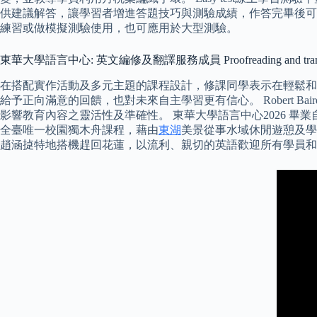
供建議解答，讓學習者增進答題技巧與測驗成績，作答完畢後可透過LI
練習或做模擬測驗使用，也可應用於大型測驗。
東華大學語言中心: 英文編修及翻譯服務成員 Proofreading and translatio
在搭配實作活動及多元主題的課程設計，修課同學表示在輕鬆和
給予正向滿意的回饋，也對未來自主學習更有信心。 Robert
影響教育內容之靈活性及準確性。 東華大學語言中心2026 畢
全臺唯一校園獨木舟課程，藉由
東湖
美景從事水域休閒遊憩及學
趙涵㨗特地搭機趕回花蓮，以流利、親切的英語歡迎所有學員和