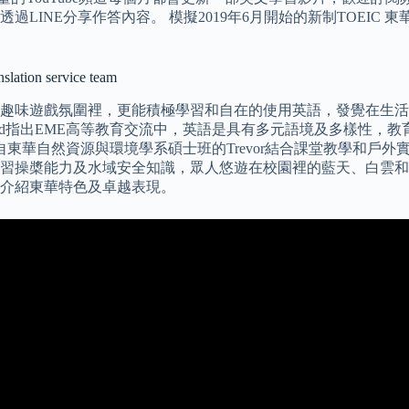
NE分享作答內容。 模擬2019年6月開始的新制TOEIC 東華大
n service team
趣味遊戲氛圍裡，更能積極學習和自在的使用英語，發覺在生活
 Baird指出EME高等教育交流中，英語是具有多元語境及多樣
業自東華自然資源與環境學系碩士班的Trevor結合課堂教學和戶
習操槳能力及水域安全知識，眾人悠遊在校園裡的藍天、白雲和
介紹東華特色及卓越表現。