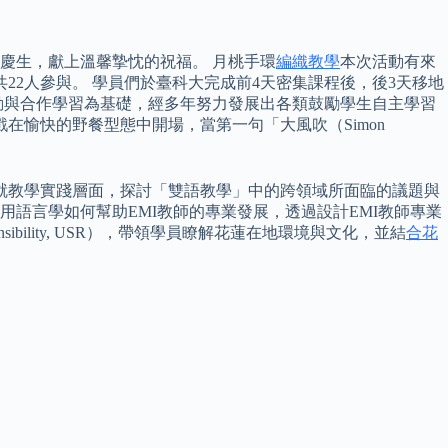
慶生，獻上溫馨摯忱的祝福。 月桃手環
編織教學
本次活動有來
22人參與。 學員們於臺科大完成前4天密集課程後，後3天移地
動與合作學習為基礎，經多年努力發展出各類鼓勵學生自主學習
在愉快的野餐型態中開場，當第一句「大風吹（Simon
就教學實踐層面，探討「雙語教學」中的跨領域所面臨的議題與
論應用語言學如何幫助EMI教師的專業發展，透過設計EMI教師專業
sibility, USR），帶領學員瞭解花蓮在地環境與文化，並結
合花