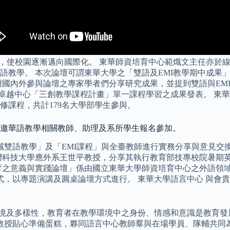
觀，使校園逐漸邁向國際化。 東華師資培育中心範熾文主任亦於
教學。 本次論壇可謂東華大學之「雙語及EMI教學期中成果」
國內外參與論壇之專家學者們分享研究成果，並提到雙語與EMI
理教學卓越中心「三創教學課程計畫」單一課程學習之成果發表。 東
修課程，共計179名大學部學生參與。
，敬邀華語教學相關教師、助理及系所學生報名參加。
領域雙語教學」及「EMI課程」與全臺教師進行實務分享與意見
灣科技大學應外系王世平教授，分享其執行教育部技專校院暑期
語教育之意義與實踐論壇」係由國立東華大學師資培育中心之外語
式，以專題演講及圓桌論壇方式進行。 東華大學語言中心 與會
具有多元語境及多樣性，教育者在教學環境中之身份、情感和意識是教
教授貼心準備蛋糕，夥同語言中心教師羣與在場學員、隊輔共同