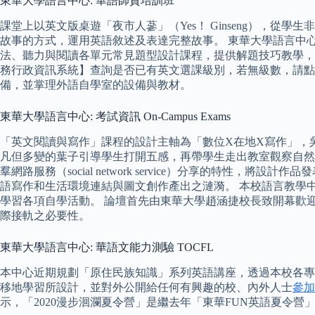
東華大學語言中心: 華語師資培訓班
課堂上以英文版桌遊「夜市人蔘」（Yes！ Ginseng），
故事的方式，運用英語敘述及表達完整故事。 東華大學語言中心2
法、聽力與閱讀各單元常見題型設計課程，提供解題技巧教學，
務行政資訊系統】查詢是否已有英文選課級別，若無級數，請點
備，並掌理外語自學室的設備與教材。
東華大學語言中心: 考試資訊 On-Campus Exams
「英文閱讀與寫作」課程的設計主軸為「數位X在地X寫作」，
凡但多變的葉子引導學生打開五感，再帶學生走出教室觀察自然景觀，
羣網路服務（social network service）分享的
語寫作和生活環境連結與圖文創作產出之漣漪。 本校語言教學
學習各項自學活動。 論壇首先由東華大學趙涵捷校長致開幕歡迎
際接軌之必要性。
東華大學語言中心: 華語文能力測驗 TOCFL
本中心近期規劃「原住民族知識」系列英語講座，透過本校各專
移地學習所設計，並對外公開給任何有興趣的校、內外人士
參加
示，「2020漫步洄瀾夏令營」是繼去年「東華FUN英語夏令