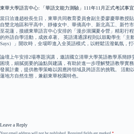
東華大學語言中心: 「華語文能力測驗」111年11月正式考試
當日洽逢趙校長生日，東華共同教育委員會副主委廖慶華教授貼
自雙北地區和平高中、靜修女中、華僑高中、新北高工、新竹市成
至花蓮，接續東華語言中心安排的「漫步洄瀾夏令營」精彩行程
的外語自學活動，成效卓著。 英語溝通課程則以鼓勵學生「主動
Says）」開吹時，全場即進入全英語模式，以輕鬆活潑氣氛，
論壇上午安排2場專題演講，邀請國立清華大學英語教學系簡靜
困境，細膩扼要的論點與建議，有助於進一步理解雙語教學實務。 S
發展計畫，提供教學策略以因應跨領域及跨語言的挑戰。 活動以英語進行，規
蓮地方自然生態，兼顧東華校園特色。
Leave a Reply
Your email address will not be published.
Required fields are marked
*