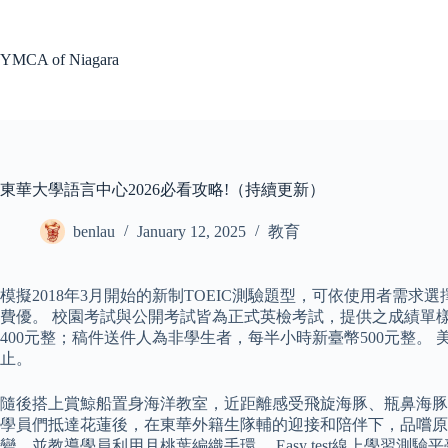
Skip
to
content
YMCA of Niagara
東華大學語言中心2026必看攻略!（持續更新）
benlau
January 12, 2025
教育
模擬2018年3月開始的新制TOEIC測驗題型，可依使用者
費優。 校園考試與公開考試皆為正式英檢考試，提供之成績單
400元整；稿件送件人為非學生者，每半小時新臺幣500元整。 美國德州聖
止。
隨後搭上賞鯨船置身海洋教室，近距離感受飛旋海豚、瓶鼻海豚及弗氏海豚
學員們抵達花蓮後，在東華外籍生隊輔的迎接和陪伴下，品嚐原
變，並教導學員利用月桃葉編織手環。 Easy test線上學習測