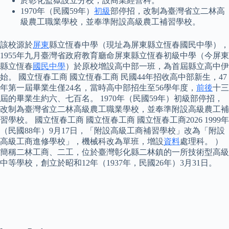
於彰化監獄設立分校，設商業經營科。
1970年（民國59年）
初級
部停招，改制為臺灣省立二林高
級農工職業學校，並奉準附設高級農工補習學校。
該校源於
屏東
縣立恆春中學（現址為屏東縣立恆春國民中學），
1955年九月臺灣省政府教育廳命屏東縣立恆春初級中學（今屏東
縣立恆春
國民中學
）於原校增設高中部一班，為首屆縣立高中伊
始。 國立恆春工商 國立恆春工商 民國44年招收高中部新生，47
年第一屆畢業生僅24名，當時高中部招生至56學年度，
前後
十三
屆的畢業生約六、七百名。 1970年（民國59年）初級部停招，
改制為臺灣省立二林高級農工職業學校，並奉準附設高級農工補
習學校。 國立恆春工商 國立恆春工商 國立恆春工商2026 1999年
（民國88年）9月17日，「附設高級工商補習學校」改為「附設
高級工商進修學校」，機械科改為單班，增設
資料
處理科。 ）
簡稱二林工商、二工，位於臺灣彰化縣二林鎮的一所技術型高級
中等學校，創立於昭和12年（1937年，民國26年）3月31日。