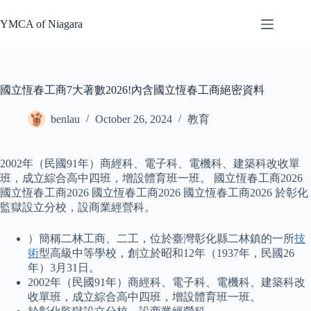
Skip
to
YMCA of Niagara
content
國立恆春工商7大著數2026!內含國立恆春工商絕密資料
benlau
October 26, 2024
教育
2002年（民國91年）商經科、電子科、電機科、建築科改收單
班，成立綜合高中四班，增設體育班一班。 國立恆春工商2026
國立恆春工商2026 國立恆春工商2026 國立恆春工商2026 於彰化
監獄設立分校，設商業經營科。
）簡稱二林工商、二工，位於臺灣彰化縣二林鎮的一所
技
術
型高級中等學校，創立於昭和12年（1937年，民國26
年）3月31日。
2002年（民國91年）商經科、電子科、電機科、建築科改
收單班，成立綜合高中四班，增設體育班一班。