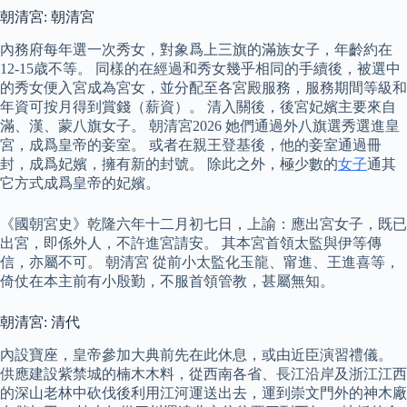
朝清宮: 朝清宮
內務府每年選一次秀女，對象爲上三旗的滿族女子，年齡約在
12-15歳不等。 同樣的在經過和秀女幾乎相同的手續後，被選中
的秀女便入宮成為宮女，並分配至各宮殿服務，服務期間等級和
年資可按月得到賞錢（薪資）。 清入關後，後宮妃嬪主要來自
滿、漢、蒙八旗女子。 朝清宮2026 她們通過外八旗選秀選進皇
宮，成爲皇帝的妾室。 或者在親王登基後，他的妾室通過冊
封，成爲妃嬪，擁有新的封號。 除此之外，極少數的
女子
通其
它方式成爲皇帝的妃嬪。
《國朝宮史》乾隆六年十二月初七日，上諭：應出宮女子，既已
出宮，即係外人，不許進宮請安。 其本宮首領太監與伊等傳
信，亦屬不可。 朝清宮 從前小太監化玉龍、甯進、王進喜等，
倚仗在本主前有小殷勤，不服首領管教，甚屬無知。
朝清宮: 清代
內設寶座，皇帝參加大典前先在此休息，或由近臣演習禮儀。
供應建設紫禁城的楠木木料，從西南各省、長江沿岸及浙江江西
的深山老林中砍伐後利用江河運送出去，運到崇文門外的神木廠