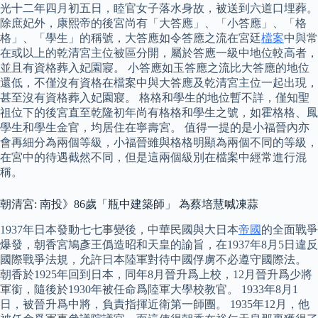
光十二年四月初五日，睦官女子落水身故，被送到六道口埋葬。
除庶妃外，康熙帝的後宮尚有「大答應」、「小答應」、「格
格」、「學生」的稱號，大答應如令答應之流在宮廷
檔案
中與常
在或以上的乾清宮主位被區分開，屬於答應一級中地位較高者，
並且有資格葬入妃園寢。 小答應如玉答應之流比大答應的地位
還低，不僅沒有資格在檔案中與大答應及乾清宮主位一起出現，
甚至沒有資格葬入妃園寢。 格格和學生的地位暫不詳，僅知聖
祖位下的後宮直至乾隆初年尚有格格和學生之號，如霍格格、鳳
學生和學生金官，均居住在寧壽宮。 值得一提的是小福晉內亦
會再細分為兩個等級，小福晉雖與格格明顯為兩個不同的等級，
在宮中的待遇截然不同，但是這兩個級別在檔案中經常進行混
稱。
朝清宮: 南投》86歲「瓶中建築師」 為蔡培慧喊凍蒜
1937年日本發動七七事變後，中華民國與大日本
帝國
的全面戰爭
爆發，朝香宮鳩彥王僞造昭和天皇的諭旨，在1937年8月5日違反
國際戰爭法規，允許日本陸軍對待中國俘虜不必遵守國際法。
朝香於1925年回到日本，同年8月晉升爲上校，12月晉升爲少將
軍銜，隨後於1930年被任命爲陸軍大學校教官。 1933年8月1
日，被晉升爲中將，負責指揮近衛第一師團。 1935年12月，他