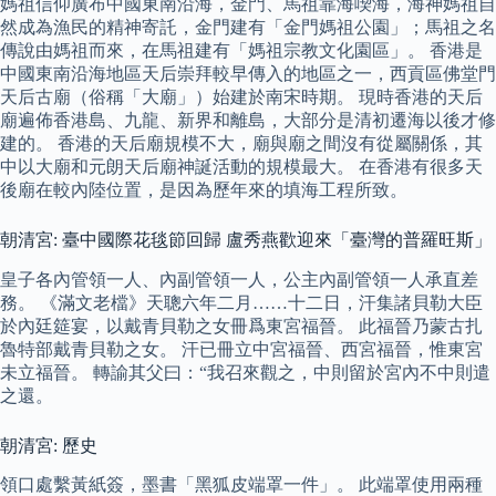
媽祖信仰廣布中國東南沿海，金門、馬祖靠海喫海，海神媽祖自
然成為漁民的精神寄託，金門建有「金門媽祖公園」；馬祖之名
傳說由媽祖而來，在馬祖建有「媽祖宗教文化園區」。 香港是
中國東南沿海地區天后崇拜較早傳入的地區之一，西貢區佛堂門
天后古廟（俗稱「大廟」）始建於南宋時期。 現時香港的天后
廟遍佈香港島、九龍、新界和離島，大部分是清初遷海以後才修
建的。 香港的天后廟規模不大，廟與廟之間沒有從屬關係，其
中以大廟和元朗天后廟神誕活動的規模最大。 在香港有很多天
後廟在較內陸位置，是因為歷年來的填海工程所致。
朝清宮: 臺中國際花毯節回歸 盧秀燕歡迎來「臺灣的普羅旺斯」
皇子各內管領一人、內副管領一人，公主內副管領一人承直差
務。 《滿文老檔》天聰六年二月……十二日，汗集諸貝勒大臣
於內廷筵宴，以戴青貝勒之女冊爲東宮福晉。 此福晉乃蒙古扎
魯特部戴青貝勒之女。 汗已冊立中宮福晉、西宮福晉，惟東宮
未立福晉。 轉諭其父曰：“我召來觀之，中則留於宮內不中則遣
之還。
朝清宮: 歷史
領口處繫黃紙簽，墨書「黑狐皮端罩一件」。 此端罩使用兩種