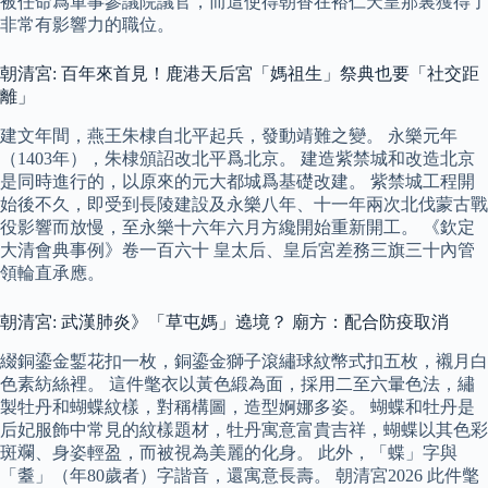
被任命爲軍事參議院議官，而這使得朝香在裕仁天皇那裏獲得了
非常有影響力的職位。
朝清宮: 百年來首見！鹿港天后宮「媽祖生」祭典也要「社交距
離」
建文年間，燕王朱棣自北平起兵，發動靖難之變。 永樂元年
（1403年），朱棣頒詔改北平爲北京。 建造紫禁城和改造北京
是同時進行的，以原來的元大都城爲基礎改建。 紫禁城工程開
始後不久，即受到長陵建設及永樂八年、十一年兩次北伐蒙古戰
役影響而放慢，至永樂十六年六月方纔開始重新開工。 《欽定
大清會典事例》卷一百六十 皇太后、皇后宮差務三旗三十內管
領輪直承應。
朝清宮: 武漢肺炎》「草屯媽」遶境？ 廟方：配合防疫取消
綴銅鎏金鏨花扣一枚，銅鎏金獅子滾繡球紋幣式扣五枚，襯月白
色素紡絲裡。 這件氅衣以黃色緞為面，採用二至六暈色法，繡
製牡丹和蝴蝶紋樣，對稱構圖，造型婀娜多姿。 蝴蝶和牡丹是
后妃服飾中常見的紋樣題材，牡丹寓意富貴吉祥，蝴蝶以其色彩
斑斕、身姿輕盈，而被視為美麗的化身。 此外，「蝶」字與
「耋」（年80歲者）字諧音，還寓意長壽。 朝清宮2026 此件氅