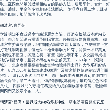
取二至四色間暈與退暈相結合的裝飾方法，運用平針、套針、釘
線、纏針、平金等多種刺繡技法而成。 附珊瑚背雲二塊，珊瑚
墜角四個，加間飯塊正珠八顆。
朝清宮: 康熙朝
對於明知不實或過度情緒謾罵之言論，經網友檢舉或本網站發
現，聯合新聞網有權逕予刪除文章、停權或解除會員資格。 朝
清宮主委黃添榮說，2年前開始籌辦新建太歲殿，並規畫在上方
打造純銅媽祖像，但廟旁土地並非廟方所有，開價一坪12萬元，
銅價也不便宜，興建之初，有些很擔心喫不消，多次請示媽祖，
祂仍相當堅定，且要求得在今年之前完工。 2021年：《紫禁
城》，北京廣播電視臺和故宮博物院共同出品的大型系列紀錄
片，紀念2020年紫禁城建成600週年及故宮博物院建院95週年而
推出。 清代入夜後四門都會上鎖，鑰匙由護軍校送到景運門司
鑰長保管，第二天送回。 傳鈴制則改爲傳籌，每晚傳紅色木棒
八根。 四個城門的守衛任務交給八旗的滿族護軍擔當，乾隆年
間四門又設章京各二人。
朝清宮: 樓高！世界最大純銅媽祖神像 草屯朝清宮開光安座