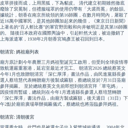
皮草拼接而成，上用黑狐，下為貂皮。 清代建立初期雖然徹底
廢除了袞冕制，但禮服端罩的使用仍帶有「大裘而冕」的餘韻。
據統計，朝香在南京所統領的第16師團，在數月時間內，屠殺了
近16萬中國軍民，是其他師團加起來的幾倍，《東京日日新聞》
上著名的“百人斬比賽”的軍官野田毅和向井敏明正是其第16師團
的。 隨後日本政府在國際輿論中，引起軒然大波，被迫撤銷了
上海派遣軍，1938年2月朝香宮鳩彥王被召回到日本。
朝清宮: 媽祖廟列表
廟方原計劃今年農曆三月媽祖聖誕完工啟用，但受到全球疫情導
致航運嚴重塞港，延宕至最近才完工。 朝清宮2026 總統蔡英文
今年1月也致贈朝清宮「深仁厚澤」書法作品，由民進黨縣長參
選人蔡培慧代表轉贈廟方後製成匾額，蔡總統並於7月31日蒞廟
參拜揭匾。 至於總統蔡英文先前即想到朝清宮拜「草屯媽」，
因疫情而暫緩，總統則在今年1月透過縣長參選人蔡培慧轉贈
「深仁厚澤」書法作品，由廟方製成匾額，後天週日（31日）下
午2點於廟前廣場舉辦揭匾儀式，蔡總統也將蒞臨參拜媽祖。
朝清宮: 清朝後宮
當選秀女時，此門也是被選女子出入紫禁城的通道。 2004年北