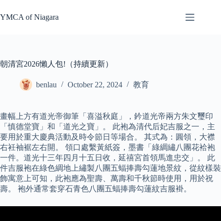
Skip
to
YMCA of Niagara
content
朝清宮2026懶人包!（持續更新）
benlau
October 22, 2024
教育
畫幅上方有道光帝御筆「喜溢秋庭」，鈐道光帝兩方朱文璽印
「慎德堂寶」和「道光之寶」。 此袍為清代后妃吉服之一，主
要用於重大慶典活動及時令節日等場合。 其式為：圓領，大襟
右衽袖裾左右開。 領口處繫黃紙簽，墨書「綠綢繡八團花袷袍
一件。道光十三年四月十五日收，延禧宮首領馬進忠交」。 此
件吉服袍在綠色綢地上繡製八團五蝠捧壽勾蓮地景紋，從紋樣裝
飾寓意上可知，此袍應為聖壽、萬壽和千秋節時使用，用於祝
壽。 袍外通常套穿石青色八團五蝠捧壽勾蓮紋吉服褂。