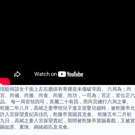
現騐得該女子面上左右腮俱有青腫並未傷破等因。 六局為；尚
宮、尚儀、尚服、尚食、尚寢、尚功，一司為；宮正，皆位正六
品。 每一局管領四司，其屬二十有四，而尚宮總行六局之事。
乾隆二年八月，高斌之妻帶領兒子進京迎娶兒媳時，被乾隆帝允
許入宮探望貴妃高佳氏，乾隆帝賞賜其克食。 乾隆五年二月初
九日，高斌之妻入宮探望貴妃，期間被乾隆帝賞賜看戲，又被賞
賜如意、素珠、綢綾緞匹及克食。