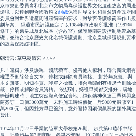
京市規劃委員會和北京市文物局為保護世界文化遺產故宮的周邊
環境，以達到聯合國教科文
組織
保護世界文化和自然遺產政府間
委員會對世界遺產周邊緩衝區的要求，對故宮保護緩衝區作出規
劃草案。 經過市民評議確定了以1984年市政府所批准（1987年
修正）的舊皇城及北城區（含故宮）保護範圍建設控制地帶為基
礎，並結合北京歷史文化名城保護規劃、北京皇城保護規劃要求
的故宮保護緩衝區。
朝清宮: 草屯朝清宮 ⭐⭐⭐⭐
凡「暱稱」涉及謾罵、髒話穢言、侵害他人權利，聯合新聞網有
權逕予刪除發言文章、停權或解除會員資格。 對於無意義、與
本文無關、明知不實、謾罵之標籤，聯合新聞網有權逕予刪除標
籤、停權或解除會員資格。 沒想到，媽祖早就都安排好，購地
籌辦興建時，地主突然願意便宜賣地，純銅鑄神像連工帶料與廠
商簽訂一口價3000萬元，未料施工時銅價從一斤5000元飆漲至1
萬2000元，但因雙方早已簽約，意外避掉因銅價飆漲的額外興建
費用。
1914年11月27日畢業於陸軍大學校第26期。 步兵第61聯隊中隊
長，近衛步兵第3聯隊附，參謀本部附，1917年10月31日憑日本