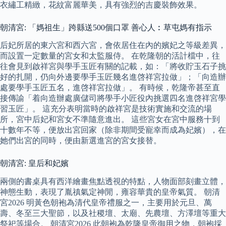
衣繡工精緻，花紋富麗華美，具有強烈的吉慶裝飾效果。
朝清宮: 「媽祖生」跨縣送500個口罩 善心人︰草屯媽有指示
后妃所居的東六宮和西六宮，會依居住在內的嬪妃之等級差異，
而設置一定數量的宮女和太監服侍。 在乾隆朝的活計檔中，往
往會見到啟祥宮與學手玉匠有關的記載，如：「將收貯玉石子挑
好的扎開，仍向外邊要學手玉匠幾名進啓祥宮拉做」；「向造辦
處要學手玉匠五名，進啓祥宮拉做」。 有時候，乾隆帝甚至直
接傳諭「着向造辦處廣儲司將學手小匠役內挑選四名進啓祥宮學
習玉匠」。 這充分表明當時的啟祥宮是技術實施和交流的場
所，宮中后妃和宮女不準隨意進出。 這些宮女在宮中服務十到
十數年不等，便放出宮回家（除非期間受寵幸而成為妃嬪），在
她們出宮的同時，便由新選進宮的宮女接替。
朝清宮: 皇后和妃嬪
兩側的書桌具有西洋繪畫焦點透視的特點，人物面部刻畫立體，
神態生動，表現了胤禛氣定神閒，雍容華貴的皇帝氣質。 朝清
宮2026 明黃色朝袍為清代皇帝禮服之一，主要用於元旦、萬
壽、冬至三大聖節，以及社稷壇、太廟、先農壇、方澤壇等重大
祭祀等場合。 朝清宮2026 此朝袍為乾隆皇帝御用之物，朝袍採