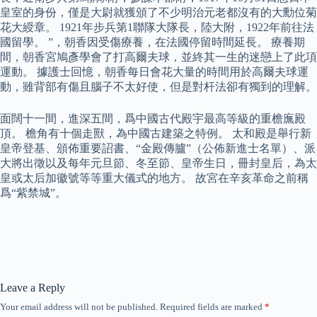
皇室的身份，僅是大尉就獲頒了不少明治元老都沒有的大勳位菊
花大綬章。 1921年步兵第1聯隊大隊長，陸大附，1922年前往法
國留學。 ”，朝香因受傷療養，在法國停留時間延長。 療養期
間，朝香宮鳩彥學會了打高爾夫球，並終其一生的迷戀上了此項
運動。 據護士回憶，朝香每日會花大量的時間用於高爾夫球運
動，雖背部有傷且腦子不太好使，但是對杆法卻有獨到的理解。
面闊十一間，進深五間，爲中國古代殿宇最高等級的重檐廡殿
頂。 檐角有十個走獸，為中國古建築之特例。 太和殿是舉行新
皇帝登基、頒佈重要詔書、“金殿傳臚”（公佈新進士名單）、派
大將出徵以及每年元旦節、冬至節、皇帝生日，冊封皇后，為太
皇或太后加徽號等等重大儀式的地方。 故宮在辛亥革命之前稱
爲“紫禁城”。
Leave a Reply
Your email address will not be published.
Required fields are marked
*