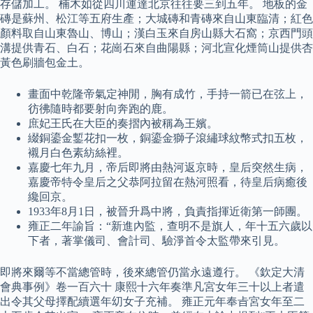
存儲加工。 楠木如從四川運達北京往往要三到五年。 地板的金
磚是蘇州、松江等五府生產；大城磚和青磚來自山東臨清；紅色
顏料取自山東魯山、博山；漢白玉來自房山縣大石窩；京西門頭
溝提供青石、白石；花崗石來自曲陽縣；河北宣化煙筒山提供杏
黃色刷牆包金土。
畫面中乾隆帝氣定神閒，胸有成竹，手持一箭已在弦上，
彷彿隨時都要射向奔跑的鹿。
庶妃王氏在大臣的奏摺內被稱為王嬪。
綴銅鎏金鏨花扣一枚，銅鎏金獅子滾繡球紋幣式扣五枚，
襯月白色素紡絲裡。
嘉慶七年九月，帝后即將由熱河返京時，皇后突然生病，
嘉慶帝特令皇后之父恭阿拉留在熱河照看，待皇后病癒後
纔回京。
1933年8月1日，被晉升爲中將，負責指揮近衛第一師團。
雍正二年諭旨：“新進內監，查明不是旗人，年十五六歲以
下者，著掌儀司、會計司、驗淨首令太監帶來引見。
即將來爾等不當總管時，後來總管仍當永遠遵行。 《欽定大清
會典事例》卷一百六十 康熙十六年奏準凡宮女年三十以上者遣
出令其父母擇配續選年㓜女子充補。 雍正元年奉㫖宮女年至二