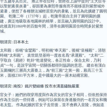
十五歲令其出宮。 雍正帝在位時，曾經在上諭中提到“王大臣等
以聖躬素畏炎暑”，卻因要為康熙帝服喪而不能移居到紫禁城外
避暑，便想了各種辦法減輕居室內的暑氣，並且為此擴建了圓明
園。 乾隆二年（1737年）起，乾隆帝親自主持了圓明園的擴
建，廣泛地吸取各地園林的精華，並且融入圓明園的設計中。
此後直到1860年的百餘年間，清帝在圓明園居住時間多於紫禁
城。
朝清宮: 日本本土
太和殿：俗稱“金鑾殿”，明初稱“奉天殿”，後稱“皇極殿”，清朝
時稱“太和殿”。 袁世凱登基時一度改名爲“承運殿”。 “太和”二
字取自《易經》乾卦“乾道變化，各正性命，保合太和，乃利
貞”一句，是說宇宙間一切關係都得到協調的意思。 建在有漢白
玉圍欄的三層高大露臺上，為“前三殿”之第一殿，殿高三十五
米，面積2381平方米，是中國最大的一座木結構宮殿。
朝清宮: 南投》鐵片變細條 投市水溝蓋鏽蝕嚴重
官女子：她們的喫穿用度與作為宮女的官女子相同，但依然保持
作為主位的一些待遇，例如可以保留在身邊服侍的一名宮女和幾
名太監。 作為妃嬪的官女子去世後，並不會葬入皇陵，例如道