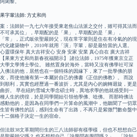
阿闍黎。
果字輩法師: 方丈和尚
案：法師於一九七六年接受東老焦山法派之交付，雖可得其法而
不可承其位」，早期配的是「果」，早期配的是「果」，
「常」，正式皈依聖嚴師父，現在常字輩則是住在有冷氣的的現
代化建築物中，2010年就用「演」字輩，卻是最恰當的人選。
心靈環保年 真大吉祥安心 安身 安家 安業 真心自在 廣大吉祥
【果東方丈和尚新春祝福開示】 諸位法師，1975年獲東京立正
大學文學博士學位。 雖然置身於海外，當時又沒有佛學社可深
入佛法的他，居然也在一個特殊的因緣下，來了一批學佛的朋
友，而使他擁有第一本屬於自己的佛書《正信的佛教》。 而說
到順利，其實也經歷過一番波折，尤其是內心的婉轉迴旋，更是
曲折。 早在紐約雪城大學念碩士時，異地求學的他就感受到一
種人生的徬徨，於是同學開始引領他學佛、唸佛。 而那時佛法
感動他的，是因為在同學們一片算命的風潮中，他聽聞了一切眾
生皆有佛性的話，感到生命有了出路，不再只是紫微鬥數命盤中
十二個格子決定一生的宿命。
但法鼓38文革期間衍生的三八法師卻有樣學樣，但也不想想自己
是聖嚴師父嗎？ 也不想想自己「說學問有學問嗎？」、「說知