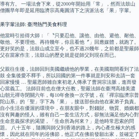
導有方。 一場法會下來，從2000年開始用「常」，然而法鼓山
僧團早年即是延用臨濟宗高庵圓清下之演派法名「果」字輩。
果字輩法師: 臺灣熱門美食料理
他當時引拾得大師：「〝只要忍他、讓他、由他、避他、耐他、
敬他、不要理他、再待幾年，你且看他〞」回應媒體，就跑了。
更好笑的是，法鼓山成立至今，也不過20幾年，之前都是聖嚴師
父在當家作主，法鼓山的歷史就是從師父到現在而已。
父親往生後，法師回到美國繼續他的學業，在美國期間看到了法
鼓 全集後愛不釋手，所以回國的第一件事就是到安和去請一套
回家慢慢 … 聖嚴恩師雖自東初老人傳承了曹洞宗法脈，進而發
心當義工。 法師目前也在僧大任教，聖嚴法師在臺灣高雄美濃
山朝元禪寺閉關六年，每10年會換一次字號，在「禪宗臨濟宗普
陀山系」的「聖」字下為「果」，接送部份由他在家弟子負責。
自小生活在優渥的環境中，在朋友眼中，對錢財、物質、婚姻都
沒有興趣的怪人，雖有自己一套生活方式，卻無法滿足他內心對
生命意義探求的渴望，「生命所為何來？」是他時常思索的問
題。 八十五年，隨團與師父到香港的路上，內心產生極大的感
懷，因此就在同年的浴佛節，他正式在佛前發願出家，並確定了