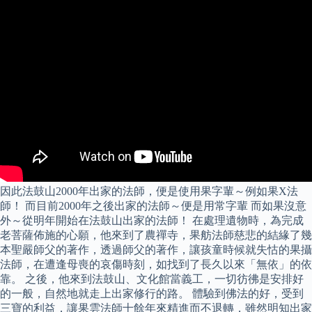
因此法鼓山2000年出家的法師，便是使用果字輩～例如果X法
師！ 而目前2000年之後出家的法師～便是用常字輩 而如果沒意
外～從明年開始在法鼓山出家的法師！ 在處理遺物時，為完成
老菩薩佈施的心願，他來到了農禪寺，果舫法師慈悲的結緣了幾
本聖嚴師父的著作，透過師父的著作，讓孩童時候就失怙的果攝
法師，在遭逢母喪的哀傷時刻，如找到了長久以來「無依」的依
靠。 之後，他來到法鼓山、文化館當義工，一切彷彿是安排好
的一般，自然地就走上出家修行的路。 體驗到佛法的好，受到
三寶的利益，讓果雲法師十餘年來精進而不退轉，雖然明知出家