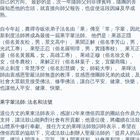
自己的方向。 最妙的是，次一年隨師父到菲律賓時，隨團的菩
薩知悉他的念頭，就直接向師父報告，也促使這段因緣及早成
熟。
自今年起，農禪寺皈依弟子法名由「果」傳至「常」字輩，因此
新剃度法師將成為最後一屆果字輩法師。 他們是：果器正隱
（俗名黃友松，男，景文高中）、果聞正解（俗名李芳山，男，
光武工專）、果堅正忍（俗名羅明璋，男，實踐專校）、果芃正
盛（俗名黃麗鳳，女，高雄工專）、果靖正穆（俗名徐文香，
女，佳冬農校）、果解正行（俗名林葉子，女，宜蘭商職）。
依止剃度：常慧淨空（俗名彭慧嫻，女，師範大學）。 果暉法
師由衷感恩聖嚴法師無盡的教澤，並感恩僧團師兄弟的成就，及
社會大眾願意接受佛法、修學佛法，讓自己平安、健康、快樂，
也讓他人平安、健康、快樂。
果字輩法師: 法名和法號
退位方丈的果東法師表示，感謝12年來僧俗四眾的團結合作鼎力
支持，讓法鼓山能夠對社會有所貢獻；他退位後，將繼續在法鼓
山體系中修行奉獻。 接任方丈的果暉法師致詞時表示，希望在
僧俗四眾的協助下，完成法鼓山創辦人聖嚴法師的「提昇人的品
質、建設人間淨土」宗旨，讓人間更祥和、社會更和諧；果暉法