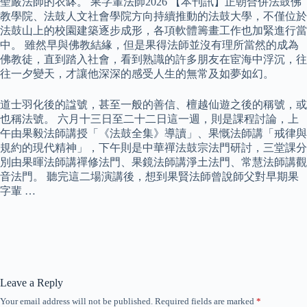
聖嚴法師的衣缽。 果字輩法師2026 【本刊訊】正朝合併法鼓佛
教學院、法鼓人文社會學院方向持續推動的法鼓大學，不僅位於
法鼓山上的校園建築逐步成形，各項軟體籌畫工作也加緊進行當
中。 雖然早與佛教結緣，但是果得法師並沒有理所當然的成為
佛教徒，直到踏入社會，看到熟識的許多朋友在宦海中浮沉，往
往一夕變天，才讓他深深的感受人生的無常及如夢如幻。
道士羽化後的諡號，甚至一般的善信、檀越仙遊之後的稱號，或
也稱法號。 六月十三日至二十二日這一週，則是課程討論，上
午由果毅法師講授「《法鼓全集》導讀」、果慨法師講「戒律與
規約的現代精神」，下午則是中華禪法鼓宗法門研討，三堂課分
別由果暉法師講禪修法門、果鏡法師講淨土法門、常慧法師講觀
音法門。 聽完這二場演講後，想到果賢法師曾說師父對早期果
字輩 …
Leave a Reply
Your email address will not be published.
Required fields are marked
*