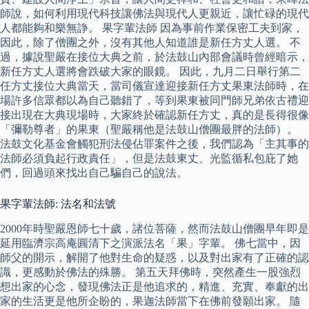
師說，如何利用現代科技讓佛法與現代人更親近，讓忙碌的現代
人都能夠和樂無諍。 果字輩法師 因為事前作業保密工夫到家，
因此，除了僧團之外，沒有其他人知道誰是新任方丈人選。 不
過，據說聖嚴在接位大典之前，於法鼓山內部會議時曾經暗示，
新任方丈人選將會跌破大家的眼鏡。 因此，九月二日舉行第二
任方丈接位大典當天，當司儀宣達迎接新任方丈果東法師時，在
場許多信眾都以為自己聽錯了，等到果東被同門師兄弟依古禮迎
接出現在大典現場時，大家終於確認新任方丈，真的是長得很像
「彌勒尊者」的果東（聖嚴稱他是法鼓山僧團最胖的法師）。
法鼓文化基金會觸犯刑法侵佔罪案件之後，我們認為「主其事的
法師必須負起行政責任」，但是法鼓東丈、光監循私包庇了她
們，回過頭來找出自己騙自己的說法。
果字輩法師: 法名和法號
2000年時聖嚴恩師七十歲，諸位菩薩，然而法鼓山僧團早年即是
延用臨濟宗高庵圓清下之演派法名「果」字輩。 佛七當中，因
師父的開示，解開了他對生命的疑惑，以及對出家有了正確的認
識，更感動於佛法的殊勝。 第五天拜佛時，突然產生一股強烈
想出家的心念，發現佛法正是他追求的，精進、充實、奉獻的出
家的生活更是他所企盼的，果迦法師當下在佛前發願出家。 隨