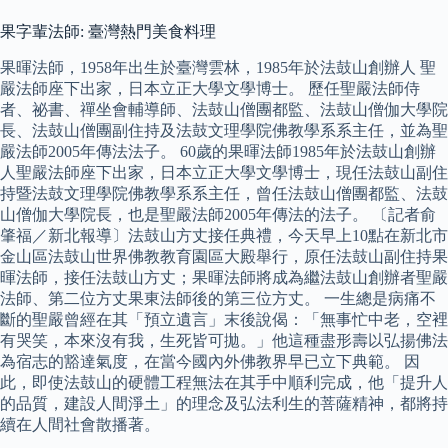
果字輩法師: 臺灣熱門美食料理
果暉法師，1958年出生於臺灣雲林，1985年於法鼓山創辦人 聖
嚴法師座下出家，日本立正大學文學博士。 歷任聖嚴法師侍
者、祕書、禪坐會輔導師、法鼓山僧團都監、法鼓山僧伽大學院
長、法鼓山僧團副住持及法鼓文理學院佛教學系系主任，並為聖
嚴法師2005年傳法法子。 60歲的果暉法師1985年於法鼓山創辦
人聖嚴法師座下出家，日本立正大學文學博士，現任法鼓山副住
持暨法鼓文理學院佛教學系系主任，曾任法鼓山僧團都監、法鼓
山僧伽大學院長，也是聖嚴法師2005年傳法的法子。 〔記者俞
肇福／新北報導〕法鼓山方丈接任典禮，今天早上10點在新北市
金山區法鼓山世界佛教教育園區大殿舉行，原任法鼓山副住持果
暉法師，接任法鼓山方丈；果暉法師將成為繼法鼓山創辦者聖嚴
法師、第二位方丈果東法師後的第三位方丈。 一生總是病痛不
斷的聖嚴曾經在其「預立遺言」末後說偈：「無事忙中老，空裡
有哭笑，本來沒有我，生死皆可拋。」他這種盡形壽以弘揚佛法
為宿志的豁達氣度，在當今國內外佛教界早已立下典範。 因
此，即使法鼓山的硬體工程無法在其手中順利完成，他「提升人
的品質，建設人間淨土」的理念及弘法利生的菩薩精神，都將持
續在人間社會散播著。