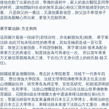
後他也動了出家的念頭，學佛的過程中，家人的進出醫院及同學
的猝死，讓他體驗到生命的無常及誠心相信三寶所能感受到的力
量。 只是師父的一番話，又讓他重新省思，師父說不希望弟子
是因為厭離心而出家，要發大悲願而來。
果字輩法師: 方丈和尚
這與圖片最後一段綠字[若悟自性，亦名解脫知見]相應。 果字輩
法師 由此可知未悟自性的教導者，其知見極易造成一盲引眾
盲，致使正法被扭曲，不得證悟解脫。 果字輩法師 後來為配合
果東方丈的再連任，制度就改為可再連任一次。 所以當年果東
方丈被信眾戲稱為吳三連、于右任(方丈身分證上的姓氏餘-餘又
任)。
歸國後重返僧團領執，專志於大學院教育，培植下一代青年四
眾。 歷任僧伽大學院長、法鼓文理學院佛教學系系主任及法鼓
山僧團副住持，研究專長為禪定學、安世高研究、初期漢譯禪經
研究、生死學等。 法鼓山僧團是於6月26日在法鼓山世界佛教教
育園區，召開第8屆全球僧團大會中通過果暉法師擔任第6任方
丈；聖嚴法師當年負笈東瀛獲得日本立正大學博士，果暉法師也
是日本立正大學博士，果暉法師未來接下法鼓山方丈重任，傳承