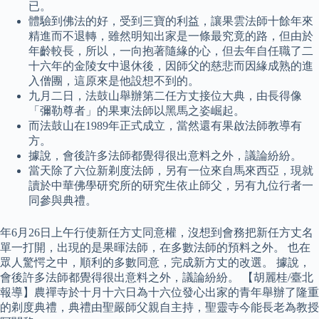
已。
體驗到佛法的好，受到三寶的利益，讓果雲法師十餘年來
精進而不退轉，雖然明知出家是一條最究竟的路，但由於
年齡較長，所以，一向抱著隨緣的心，但去年自任職了二
十六年的金陵女中退休後，因師父的慈悲而因緣成熟的進
入僧團，這原來是他設想不到的。
九月二日，法鼓山舉辦第二任方丈接位大典，由長得像
「彌勒尊者」的果東法師以黑馬之姿崛起。
而法鼓山在1989年正式成立，當然還有果啟法師教導有
方。
據說，會後許多法師都覺得很出意料之外，議論紛紛。
當天除了六位新剃度法師，另有一位來自馬來西亞，現就
讀於中華佛學研究所的研究生依止師父，另有九位行者一
同參與典禮。
年6月26日上午行使新任方丈同意權，沒想到會務把新任方丈名
單一打開，出現的是果暉法師，在多數法師的預料之外。 也在
眾人驚愕之中，順利的多數同意，完成新方丈的改選。 據說，
會後許多法師都覺得很出意料之外，議論紛紛。 【胡麗桂/臺北
報導】農禪寺於十月十六日為十六位發心出家的青年舉辦了隆重
的剃度典禮，典禮由聖嚴師父親自主持，聖靈寺今能長老為教授