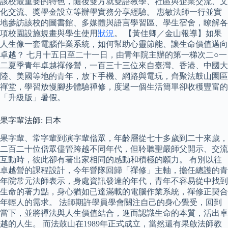
該校最重要的特色，隨後雙方就雙語教學、社區與企業交流、文
化交流、獎學金設立等辦學實務分享經驗。 惠敏法師一行並實
地參訪該校的圖書館、多媒體與語言學習區、學生宿舍，瞭解各
項校園設施規畫與學生使用
狀況
。 【黃佳卿／金山報導】如果
人生像一套電腦作業系統，如何幫助心靈節能、讓生命價值邁向
卓越？ 七月十五日至二十一日，由青年院主辦的第一梯次二○一
二夏季青年卓越禪修營，一百三十三位來自臺灣、香港、中國大
陸、美國等地的青年，放下手機、網路與電玩，齊聚法鼓山園區
禪堂，學習放慢腳步體驗禪修，度過一個生活簡單卻收穫豐富的
「升級版」暑假。
果字輩法師: 日本
果字輩、常字輩到演字輩僧眾，年齡層從七十多歲到二十來歲，
二百二十位僧眾儘管跨越不同年代，但聆聽聖嚴師父開示、交流
互動時，彼此卻有著出家相同的感動和積極的願力。 有別以往
卓越營的課程設計，今年營隊回歸「禪修」主軸，擔任總護的青
年院常元法師表示，身處資訊發達的年代，青年不容易從中找到
生命的著力點，身心猶如已達滿載的電腦作業系統，禪修正契合
年輕人的需求。 法師期許學員學會關注自己的身心覺受，回到
當下，並將禪法與人生價值結合，進而認識生命的本質，活出卓
越的人生。 而法鼓山在1989年正式成立，當然還有果啟法師教