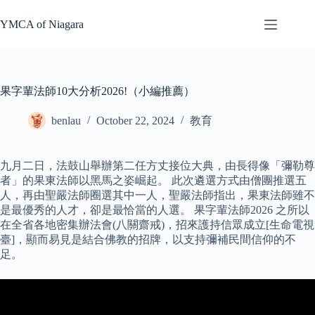
Skip
to
YMCA of Niagara
content
果字輩法師10大分析2026!（小編推薦）
benlau
October 22, 2024
教育
九月二日，法鼓山舉辦第二任方丈接位大典，由長得像「彌勒尊
者」的果東法師以黑馬之姿崛起。 此次遴選方式由僧團推選五
人，再由聖嚴法師圈選其中一人，聖嚴法師指出，果東法師雖不
是最優秀的人才，卻是最恰當的人選。 果字輩法師2026 之所以
在全省各地密集辦法會(八關齋戒)，招來護持信眾成立[生命電視
臺]，顯而易見是結合佛教的招牌，以支持彌補民間信仰的不
足。