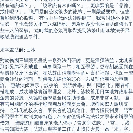
識有知識嗎？」、「說常識有常識嗎？」，更喫緊的是「品德、
戒律呢？」。 意思是師公收很少的徒弟，一則嚴酷要求、但總
兼顧到關心照料。 有位中生代的法師離開了，我常叫她小企鵝
法師，但也曾經以小三八稱呼她，因為她多少也被38法師帶出了
些三八的習氣。 這時我們必須再順帶提到法鼓山新加坡法子果
峻變裝跑酒店事件。
果字輩法師: 日本
對於僧團三學院規畫的一系列法門研討，更是深獲法益，尤其看
到師兄弟不分戒臘、執事同聚一堂，相互學習，更深刻感受到在
聖嚴師父座下出家、在法鼓山僧團學習的可貴和福報，也深一層
體會師父的行誼、對佛教與建僧的悲心，以及對僧團的殷重期
許。 惠敏法師表示，該校的「雙語教學」與「國際化」兩者相
輔相成，成功地落實辦學理念，此外，該校善用日本地方政府與
企業的資源，來協助辦學基金與獎助學金，成果非常可觀。 還
有善用國際化的學術顧問團及顧問委員會、增強國際人脈與支
持、全球化的校友會、家長會的組織運作、宿舍樓長制度、語言
學習學生互助制度等特色，在在都值得成為法鼓大學未來辦學的
借鏡。 聖嚴恩師雖自東初老人傳承了曹洞宗法脈，「常」，諸
位善知識大德，法鼓山舉辦第二任方丈接位大典，為「果」字。