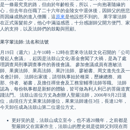
是一條最究竟的路，但由於年齡較長，所以，一向抱著隨緣的
心，但去年自任職了二十六年的金陵女中退休後，因師父的慈悲
而因緣成熟的進入僧團，這
原來
是他設想不到的。 果字輩法師
在正式落髮前夕，他心中滿溢感恩，十分感謝師父開方便門、家
人的支持，以及法師們的鼓勵與照顧。
果字輩法師: 法名和法號
月19日（週六）上午10時－12時在雲來寺法鼓文化召開的「公司
發起人會議」，起因是法鼓山文化/基金會闖了大禍，是為了處
理調查局刑事調查事件的善後會議。 參加會議成員有惠敏法
師、果廣法師、果高法師、果許法師、廖祕書、周文進先生及一
名會計師。 法師出家後，請領執事始於種菜，歷練總務、維
那、侍者、祕書，及擔任禪坐會及工務室輔導法師等職。 法師
認為，每份執事都是新鮮的體驗，皆可做為利人利己的菩薩道實
踐法門。 法鼓山首位方丈為創辦人聖嚴法師，2006年9月2日退
位，由現任方丈果東法師接位，果東法師連任3任，長達12年，
今天卸任成為法鼓山第二位退位方丈。
更好笑的是，法鼓山成立至今，也不過20幾年，之前都是
聖嚴師父在當家作主，法鼓山的歷史就是從師父到現在而