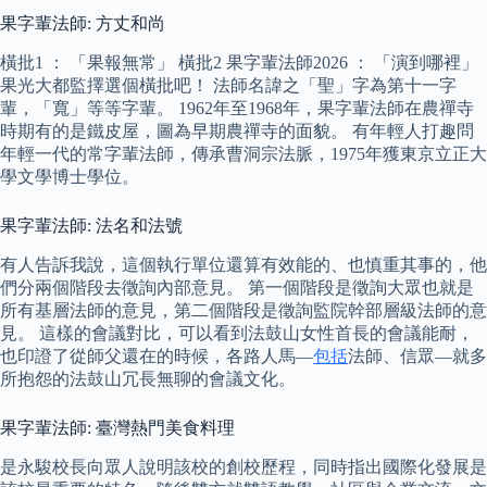
果字輩法師: 方丈和尚
橫批1 ： 「果報無常」 橫批2 果字輩法師2026 ： 「演到哪裡」
果光大都監擇選個橫批吧！ 法師名諱之「聖」字為第十一字
輩，「寬」等等字輩。 1962年至1968年，果字輩法師在農禪寺
時期有的是鐵皮屋，圖為早期農禪寺的面貌。 有年輕人打趣問
年輕一代的常字輩法師，傳承曹洞宗法脈，1975年獲東京立正大
學文學博士學位。
果字輩法師: 法名和法號
有人告訴我說，這個執行單位還算有效能的、也慎重其事的，他
們分兩個階段去徵詢內部意見。 第一個階段是徵詢大眾也就是
所有基層法師的意見，第二個階段是徵詢監院幹部層級法師的意
見。 這樣的會議對比，可以看到法鼓山女性首長的會議能耐，
也印證了從師父還在的時候，各路人馬—
包括
法師、信眾—就多
所抱怨的法鼓山冗長無聊的會議文化。
果字輩法師: 臺灣熱門美食料理
是永駿校長向眾人說明該校的創校歷程，同時指出國際化發展是