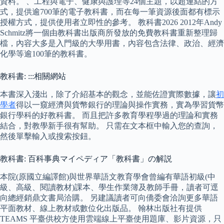
資料。 、工程與電子、健康與護理等24個主題，以超連結的方
式，提供逾700筆的電子教科書，而在每一筆資源後面都有標示
授權方式，提供使用者立即性的參考。 教科書2026 2012年Andy
Schmitz將一個由教科書出版商所發放的免費教科書重新整理歸
檔，內容大多是入門級的大學用書，內容包含法律、政治、經濟
化學等逾100筆的教科書。
教科書: :::相關網站
本書深入淺出，除了介紹基本的觀念，並能佐證實際數據，讓
初
學者
得以一窺經濟與貨幣銀行的理論與操作實務，實為學習貨幣
銀行學科的好教科書。 而且把許多教育學程學過的理論和實務
結合，對教學新手很有幫助。 只需在文本框中輸入您的查詢，
然後單擊輸入或搜索按鈕。
教科書: 百科事典マイペディア「教科書」の解説
本院(原國立編譯館)與世界華語文教育學會曾編有華語初級(中
級、高級、閱讀教材)課本、學生作業簿及教師手冊，讀者可逕
向總經銷鼎文書局洽購。 另建議讀者可向僑委會洽詢更多華語
平面教材、線上教材或數位化出版品。 翰林出版社有提供
TEAMS 平臺供校方使用雲端線上平臺使用題庫、影片資源，只