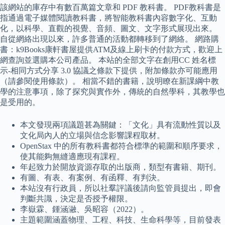
該網站的庫存中有數百萬篇文章和 PDF 教科書。 PDF教科書是
指通過電子媒體閱讀教科書，將智能教科書內容數字化、互動
化，以科學、直觀的視覺、音頻、圖文、文字形式展現出來。
自從網絡出現以來，許多普通的活動都轉移到了網絡。 網路購
書：k9Books康軒書屋提供ATM及線上刷卡的付款方式，歡迎上
網查詢並選購本公司產品。 本站的全部文字在創用CC 姓名標
示-相同方式分享 3.0 協議之條款下提供，附加條款亦可能應用
（請參閱使用條款）。 相當不錯的書籍，說明瞭在新課綱中教
學的注意事項，除了探究與實作外，傳統的自然學科，其教學也
是受用的。
本文發現兩項議題甚為關鍵：「文化」具有流動性質以及
文化局內人的立場與信念影響課程取材。
OpenStax 中的所有教科書都符合標準的範圍和順序要求，
使其能夠無縫適應現有課程。
年起致力於開放資源存取的出版商，類型有書籍、期刊。
有圖、有表、有案例、有函釋、有判決。
本站沒有行政員，所以社羣評議後請向監管員提出，即會
判斷共識，決定是否授予權限。
李嶽霖、鍾涵瀜、吳昭容（2022）。
主題範圍涵蓋物理、工程、科技、生命科學等，目前發表