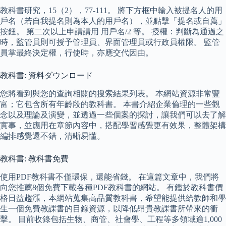
教科書研究，15（2），77-111。 將下方框中輸入被提名人的用
戶名（若自我提名則為本人的用戶名），並點擊「提名或自薦」
按鈕。 第二次以上申請請用 用戶名/2 等。 授權：判斷為通過之
時，監管員則可授予管理員、界面管理員或行政員權限。 監管
員掌最終決定權，行使時，亦應交代因由。
教科書: 資料ダウンロード
您將看到與您的查詢相關的搜索結果列表。 本網站資源非常豐
富；它包含所有年齡段的教科書。 本書介紹企業倫理的一些觀
念以及理論及演變，並透過一些個案的探討，讓我們可以去了解
實事，並應用在章節內容中，搭配學習感覺更有效果，整體架構
編排感覺還不錯，清晰易懂。
教科書: 教科書免費
使用PDF教科書不僅環保，還能省錢。 在這篇文章中，我們將
向您推薦8個免費下載各種PDF教科書的網站。 有鑑於教科書價
格日益趨漲，本網站蒐集高品質教科書，希望能提供給教師和學
生一個免費教課書的目錄資源，以降低昂貴教課書所帶來的衝
擊。 目前收錄包括生物、商管、社會學、工程等多領域逾1,000