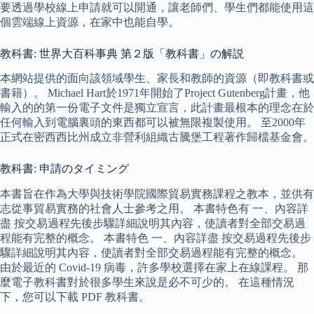
要透過學校線上申請就可以開通，讓老師們、學生們都能使用這
個雲端線上資源，在家中也能自學。
教科書: 世界大百科事典 第２版「教科書」の解説
本網站提供的面向該領域學生、家長和教師的資源（即教科書或
書籍）。 Michael Hart於1971年開始了Project Gutenberg計畫，他
輸入的的第一份電子文件是獨立宣言，此計畫最根本的理念在於
任何輸入到電腦裏頭的東西都可以被無限複製使用。 至2000年
正式在密西西比州成立非營利組織古騰堡工程著作歸檔基金會。
教科書: 申請のタイミング
本書旨在作為大學與技術學院國際貿易實務課程之教本，並供有
志從事貿易實務的社會人士參考之用。 本書特色有 一、內容詳
盡 按交易過程先後步驟詳細說明其內容，使讀者對全部交易過
程能有完整的概念。 本書特色 一、內容詳盡 按交易過程先後步
驟詳細說明其內容，使讀者對全部交易過程能有完整的概念。
由於最近的 Covid-19 病毒，許多學校選擇在家上在線課程。 那
麼電子教科書對於很多學生來說是必不可少的。 在這種情況
下，您可以下載 PDF 教科書。