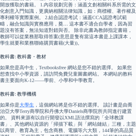
開放獲取的書籍。 1.內容規劃完善：涵蓋文創相關科系所需的文
化創意入門知識，更廣納相關法律知識，如：商標權、著作權及
專利權等實際案例。 2.結合認證考試：涵蓋CCA認證考試範
疇，融合知識與實務應用，奠… 這本書不適合自學者，因為習
題沒有答案，無法知道對錯與否。 除非此書為教師指定書籍，
教師可以從業務那取得答案(意思是隻有當這本書是上課課本，
學生就要和業務聯絡購買書籍(大量))。
教科書: 教科書・教材
如果您是高中生，Textbooksfree 網站是您不錯的選擇。 如果您
想查找中小學資源，請訪問免費兒童圖書網站。 本網站的教科
書主要面向K-12——學前、小學和中學教育。
教科書: 教學機構
如果你是
大學生
，這個網站將是你不錯的選擇。 該計畫是由喬
治亞大學Terry商學院和丹佛大學Daniels商學院所共同進行建置
的。 資料來源有以自行開發以XML語法撰寫的「全球教課
書」、其他網站資源的「掃描下載」與「網站鏈結」三種，主題
以商管、教育為主，包含商務、電腦等六大類，144筆的高品質