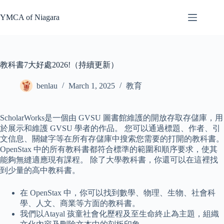
Skip
to
YMCA of Niagara
content
教科書7大好處2026!（持續更新）
benlau
March 1, 2025
教育
ScholarWorks是一個由 GVSU 圖書館維護的開放存取存儲庫，用
於展示和維護 GVSU 學者的作品。 您可以通過標題、作者、引
文信息、關鍵字等在所有存儲庫中搜索您需要的打開的教科書。
OpenStax 中的所有教科書都符合標準的範圍和順序要求，使其
能夠無縫適應現有課程。 除了大學教科書，你還可以在這裡找
到少量的高中教科書。
在 OpenStax 中，你可以找到數學、物理、生物、社會科
學、人文、商業等方面的教科書。
我們以Atayal 孩童社會化歷程及至生命終止為主題，組織