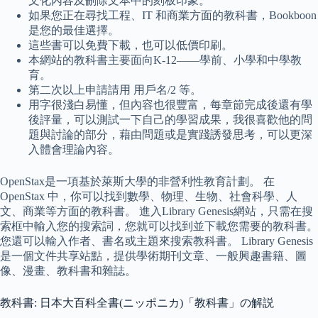
文化內容及刪除文本中的刻板印象。
如果您正在尋找工程、IT 和商業方面的教科書，Bookboon
是您的最佳選擇。
這些書可以免費下載，也可以低價印刷。
本網站的教科書主要面向K-12——學前、小學和中學教
育。
第二次以上申請請用 用戶名/2 等。
用字很淺白易懂，但內容也很豐富，每章節完成後還有學
後評量，可以測試一下自己的學習成果，我很喜歡他的問
題與討論的部分，藉由問題或是實踐誘發思考，可以更深
入體會理論內容。
OpenStax是一項基於萊斯大學的非營利性教育計劃。 在
OpenStax 中，你可以找到數學、物理、生物、社會科學、人
文、商業等方面的教科書。 進入Library Genesis網站，只需在搜
索框中輸入您的搜索詞，您就可以找到並下載您需要的教科書。
您還可以輸入作者、書名或主題來搜索教科書。 Library Genesis
是一個文件共享站點，提供學術期刊文章、一般興趣書籍、圖
像、漫畫、教科書和雜誌。
教科書: 日本大百科全書(ニッポニカ)「教科書」の解説