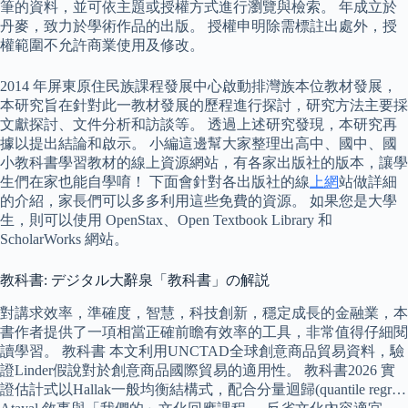
筆的資料，並可依主題或授權方式進行瀏覽與檢索。 年成立於
丹麥，致力於學術作品的出版。 授權申明除需標註出處外，授
權範圍不允許商業使用及修改。
2014 年屏東原住民族課程發展中心啟動排灣族本位教材發展，
本研究旨在針對此一教材發展的歷程進行探討，研究方法主要採
文獻探討、文件分析和訪談等。 透過上述研究發現，本研究再
據以提出結論和啟示。 小編這邊幫大家整理出高中、國中、國
小教科書學習教材的線上資源網站，有各家出版社的版本，讓學
生們在家也能自學唷！ 下面會針對各出版社的線
上網
站做詳細
的介紹，家長們可以多多利用這些免費的資源。 如果您是大學
生，則可以使用 OpenStax、Open Textbook Library 和
ScholarWorks 網站。
教科書: デジタル大辭泉「教科書」の解説
對講求效率，準確度，智慧，科技創新，穩定成長的金融業，本
書作者提供了一項相當正確前瞻有效率的工具，非常值得仔細閱
讀學習。 教科書 本文利用UNCTAD全球創意商品貿易資料，驗
證Linder假說對於創意商品國際貿易的適用性。 教科書2026 實
證估計式以Hallak一般均衡結構式，配合分量迴歸(quantile regr…