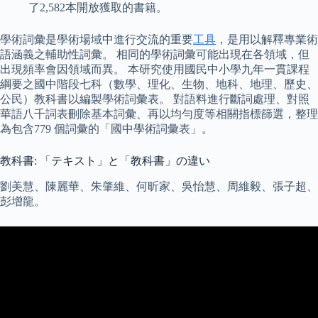
了2,582本開放獲取的書籍。
學術詞彙是學術場域中進行交流的重要
工具
，是用以解釋專業術
語涵義之輔助性詞彙。 相同的學術詞彙可能出現在各領域，但
出現頻率會因領域而異。 本研究使用國民中小學九年一貫課程
綱要之國中階段七科（數學、理化、生物、地科、地理、歷史、
公民）教科書以編製學術詞彙表。 對語料進行斷詞處理、對照
華語八千詞表刪除基本詞彙、再以均勻度等相關指標篩選，整理
為包含779 個詞彙的「國中學術詞彙表」。
教科書: 「テキスト」と「教科書」の違い
劉美慧、陳麗華、朱肇維、何昕家、吳怡慧、周維毅、張子超、
彭增龍。