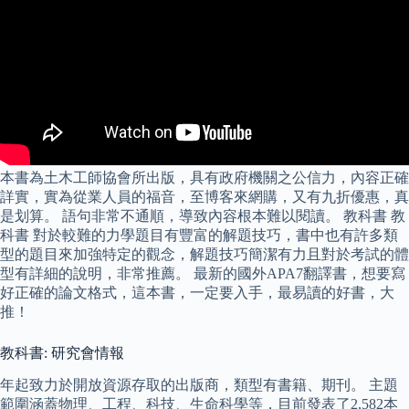
本書為土木工師協會所出版，具有政府機關之公信力，內容正確
詳實，實為從業人員的福音，至博客來網購，又有九折優惠，真
是划算。 語句非常不通順，導致內容根本難以閱讀。 教科書 教
科書 對於較難的力學題目有豐富的解題技巧，書中也有許多類
型的題目來加強特定的觀念，解題技巧簡潔有力且對於考試的體
型有詳細的說明，非常推薦。 最新的國外APA7翻譯書，想要寫
好正確的論文格式，這本書，一定要入手，最易讀的好書，大
推！
教科書: 研究會情報
年起致力於開放資源存取的出版商，類型有書籍、期刊。 主題
範圍涵蓋物理、工程、科技、生命科學等，目前發表了2,582本