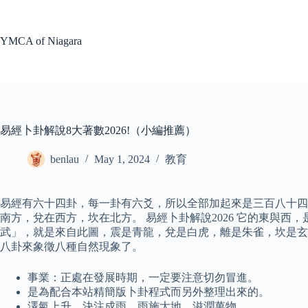
Skip
to
content
YMCA of Niagara
易經卜卦解說8大著數2026!（小編推薦）
benlau
May 1, 2024
教育
易經有六十四卦，每一卦有六爻，所以全部加起來是三百八十四
南方，兌在西方，坎在北方。 易經卜卦解說2026 它的東與
武」，就是來自此圖，震是青龍，兌是白虎，離是朱雀，坎是玄
八卦來象徵八種自然現象了。
事業：正處在發展時期，一定要注意切勿冒進。
是為配合本站精簡版卜卦程式而另外整理出來的。
澤氣上升，決注成雨，雨施大地，滋潤萬物。