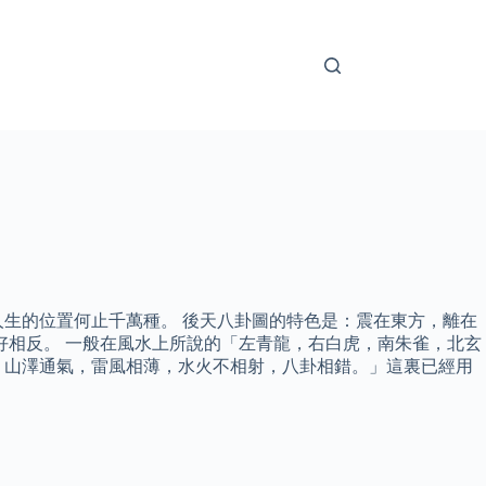
生的位置何止千萬種。 後天八卦圖的特色是：震在東方，離在
正好相反。 一般在風水上所說的「左青龍，右白虎，南朱雀，北玄
，山澤通氣，雷風相薄，水火不相射，八卦相錯。」這裏已經用