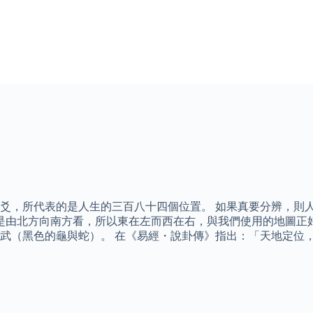
爻，所代表的是人生的三百八十四個位置。 如果真要分辨，則人
西，是由北方向南方看，所以東在左而西在右，與我們使用的地圖
武（黑色的龜與蛇）。 在《易經・說卦傳》指出：「天地定位