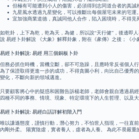
但極有可能遭到小人的傷害，必須得到志同道合者的真誠
九星風水透過九星變化，可以推斷出每個屋宅未來的宅運
宜加強商業道德，真誠同他人合作，陷入困境時，不得見
如乾卦，上下為乾，乾為天，為健，所以說“天行健”，後邊即人事“
說 易經卜卦解說 《大象》解釋卦象，附在《彖傳》之後；《小
易經卜卦解說: 易經 用三個銅板卜卦
但務必抓住時機，當機立斷，卻不可急躁，且應時常反省個人行
為了保證取得更進一步的成功，不得貪圖小利，向比自己優秀的
變化，不斷向新的領域邁進。
只要顧客將心中的疑惑和困難告訴楊老師，老師會親自透過易經
四種不同的事務、情境、現象、特定環境下的人生哲理、以及大
易經卜卦解說: 易經白話詳解初階入門
唯以謙遜態度，謹慎行動，潛心努力，不怕世人指現，一往直前
內剛外柔。 陽實陰虛，實者養人，虛者為人養。 為此不畏嚴重