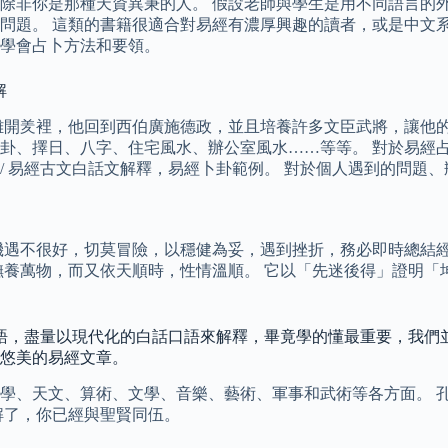
除非你是那種天資異秉的人。 假設老師與學生是用不同語言的
問題。 這類的書籍很適合對易經有濃厚興趣的讀者，或是中文
學會占卜方法和要領。
解
離開羑裡，他回到西伯廣施德政，並且培養許多文臣武將，讓他的
卦、擇日、八字、住宅風水、辦公室風水……等等。 對於易經
文 / 易經古文白話文解釋，易經卜卦範例。 對於個人遇到的問
機遇不很好，切莫冒險，以穩健為妥，遇到挫折，務必即時總結經
撫養萬物，而又依天順時，性情溫順。 它以「先迷後得」證明「
古語，盡量以現代化的白話口語來解釋，畢竟學的懂最重要，我們
悠美的易經文章。
、天文、算術、文學、音樂、藝術、軍事和武術等各方面。 孔子說
解了，你已經與聖賢同伍。