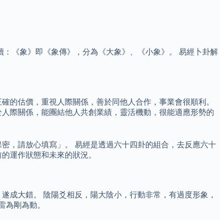
 解讀：《象》即《象傳》，分為《大象》、《小象》。 易經卜卦解
正確的估價，重視人際關係，善於同他人合作，事業會很順利。
於人際關係，能團結他人共創業績，靈活機動，很能適應形勢的
密，請放心填寫」。 易經是透過六十四卦的組合，去反應六十
前的運作狀態和未來的狀況。
遂成大錯。 陰陽爻相反，陽大陰小，行動非常，有過度形象，
雷為剛為動。