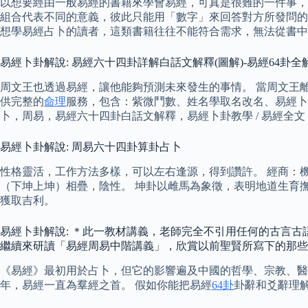
以想要經由一般易經的書籍來學會易經，可真是很難的一件事，
組合代表不同的意義，彼此只能用「數字」來回答對方所發問的
想學易經占卜的讀者，這類書籍往往不能符合需求，無法從書中
易經卜卦解說: 易經六十四卦詳解白話文解釋(圖解)-易經64卦全
周文王也透過易經，讓他能夠預測未來發生的事情。 當周文王
供完整的
命理
服務，包含：紫微鬥數、姓名學取名改名、易經卜
卜，周易，易經六十四卦白話文解釋，易經卜卦教學 / 易經全
易經卜卦解說: 周易六十四卦算卦占卜
性格靈活，工作方法多樣，可以左右逢源，得到讚許。 經商：
（下坤上坤）相疊，陰性。 坤卦以雌馬為象徵，表明地道生育
獲取吉利。
易經卜卦解說: ＊此一教材講義，老師完全不引用任何的古言
繼續來研讀「易經周易中階講義」，欣賞以前聖賢所寫下的那些
《易經》最初用於占卜，但它的影響遍及中國的哲學、宗教、醫學
年，易經一直為羣經之首。 假如你能把易經
64卦
卦辭和爻辭理