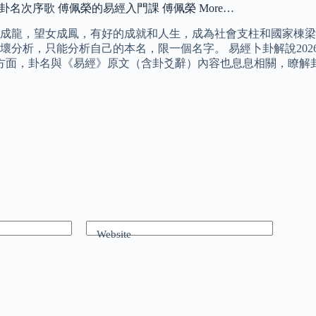
 卦名次序歌 傅佩榮的易經入門課 傅佩榮 More…
成龍，望女成鳳，有好的成就和人生，成為社會支柱和國家棟梁
分析，只能分析自己的本名，限一個名字。 易經卜卦解說202
方面，卦名與《易經》原文（含卦爻辭）內容也息息相關，瞭解卦
Website