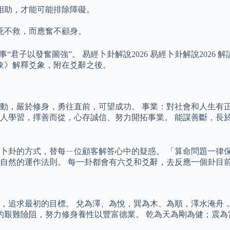
相助，才能可能排除障礙。
。
死不救，而應奮不顧身。
君子以發奮圖強”。 易經卜卦解說2026 易經卜卦解說2026
象》解釋爻象，附在爻辭之後。
動，嚴於修身，勇往直前，可望成功。 事業：對社會和人生有
人學習，擇善而從，心存誠信、努力開拓事業。 能謀善斷，長
卜卦的方式，替每ㄧ位顧客解答心中的疑惑。 「算命問題一律保
自然的運作法則。 每一卦都會有六爻和爻辭，去反應一個卦目
，追求最初的目標。 兌為澤、為悅，巽為木、為順，澤水淹舟，
的艱難險阻，努力修身養性以豐富德業。 乾為天為剛為健；震為