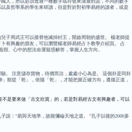
外國人，所以必須透過一種數字或符號來溝通對談，不同的數字
系以及哲學系的學生來研讀，但是對於對初學易經的讀者，或是
兒子周武王可以接替他滅掉紂王，開啟周朝的盛世。 楊老師提
占卜有興趣的朋友，可以瀏覽楊老師易經占卜教學介紹頁。 占
題、瓶頸、心中的想法命運疑惑解答，掌握人生方向。
驗。 注意儲存貨物，待價而沽，處處小心為是。 這個卦是同卦
坤」順從「乾」，依隨「乾」，才能把握正確方向，遵循正道，
並不是要來做「古文欣賞」的，若是對易經古文有興趣者，可以
：“易與天地準，故能彌綸天地之道。 ”孔子以後的2000多