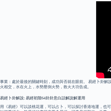
事業：處於最後的關鍵時刻，成功與否就在眼前。 易經卜卦解說2
火相交，水在火上，水勢壓倒火勢，救火大功告成。
易經卜卦解說: 易經初階64卦卦意白話解說解運用
用《易經》可以談桃花運，可以占卜，可以探討香港地運，也可