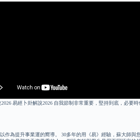
026 易經卜卦解說2026 自我節制非常重要，堅持到底，必
以作為提升事業運的嚮導。 30多年的用《易》經驗，蘇大師與