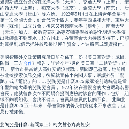
愛樂斯成立分會的有北洋大學（天津）、交通大學（上海）、聖
約翰大學（上海）、燕京大學（北京）、金陵大學（南京）、唐
山交通大學（唐山）等六所。 1922年5月4日在上海青年會舉行
第一次全國大會，到會代表十四人，翌年華西協和大學、東吳大
學（蘇州）成立分會，後來又有嶺南大學（廣州）、南開大學
（天津）加入。 被教育部列為專案輔導學校的彰化明道大學傳
出教師拿不到薪水，校方指出，在董事會大力持續支持下，已順
利籌措到2億元挹注校務長期運作資金，本週將完成薪資撥付。
美國智庫外交政策研究所日前公佈了一份《美日臺對話：威懾、
防衛、三方
合作
》報告，詳述今年7月的美日臺「二軌對話」內
容。 新竹市長當選人高虹安還沒就職，新聞即已盈庭，她前腳
被北檢搜索偵訊交保，後腳就宣佈小內閣人事，最讓外界「驚
艷」或「驚詫」的，… 斐陶斐是什麼2026 嚴家淦前總統曾是當
年聖約翰大學的斐陶斐會員，1972年被在臺復會的大會選為名譽
會長，他就曾多次在不同場合提到應檢討該會的運作，包括：組
織不夠明朗化、會務不健全，會員與會員的接觸不多。 斐陶斐
是什麼2026 五十年來，學會當家的菁英們竟從來不事改善，但
見行禮如儀。
斐陶斐是什麼: 新聞線上》柯文哲心疼高虹安