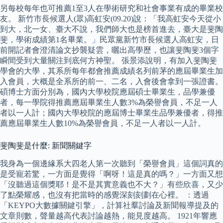
另每校每年也可推薦1至3人在學術研究和社會事業有成的畢業校
友。 新竹市長候選人(眾)高虹安(09.20)說：「我高虹安今天從小
到大，北一女、臺大不說，我們師大也是榜首進去，臺大是斐陶
斐，學術成績第1名畢業。」民眾黨新竹市長候選人高虹安，日
前開記者會澄清論文抄襲疑雲，曬出高學歷，也讓斐陶斐3個字
瞬間受到大量關注到底何方神聖。 張景添說明，有加入斐陶斐
學會的大學，其系所每年都會推薦成績名列前茅的應屆畢業生加
入會員，大概是全系所的前一、二名，入會後會拿到一張證書。
碩博士方面分別為，國內大學校院應屆碩士畢業生，品學兼優
者，每一學院得推薦應屆畢業生人數3%為榮譽會員，不足一人
者以一人計；國內大學校院的應屆博士畢業生品學兼優者，得推
薦應屆畢業生人數10%為榮譽會員，不足一人者以一人計。
斐陶斐是什麼: 新聞關鍵字
我身為一個邊緣系大四老人第一次聽到「榮譽會員」這個詞真的
是受寵若驚，一方面是覺得「啊呀！這是真的嗎？」一方面又想
「沒聽過這個獎耶！是不是其實意義也不大？」有些欣喜，又少
了點榮耀感，也沒有把當時的感覺深刻刻劃在心裡。 ：透過
「KEYPO大數據關鍵引擎」，計算社羣討論及新聞報導提及的
文章則數，聲量越高代表討論越熱，能見度越高。 1921年響應