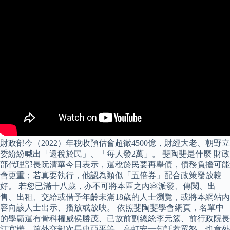
財政部今（2022）年稅收預估會超徵4500億，財經大老、朝野立
委紛紛喊出「還稅於民」、「每人發2萬」。 斐陶斐是什麼 財政
部代理部長阮清華今日表示，還稅於民要再舉債，債務負擔可能
會更重；若真要執行，他認為類似「五倍券」配合政策發放較
好。 若您已滿十八歲，亦不可將本區之內容派發、傳閱、出
售、出租、交給或借予年齡未滿18歲的人士瀏覽，或將本網站內
容向該人士出示、播放或放映。 依照斐陶斐學會網頁，名單中
的學霸還有骨科權威侯勝茂、已故前副總統李元簇、前行政院長
江宜樺、前外交部次長史亞平等，高虹安一句話惹眾怒，也意外