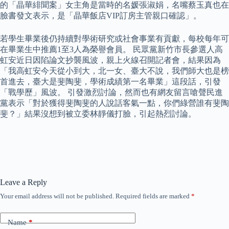
的「晶華緋聞案」女主角是當時的名媛張淑娟，名嘴蔡玉真也在
臉書發文表示，是「晶華飯店VIP訂房主管親口確認」。
若學生畢業後仍持續對學術研究或社會事業有貢獻，每校每年可
在畢業生中推薦1至3人為榮譽會員。 民眾黨新竹市長參選人高
虹安近日因陷論文抄襲風波，親上火線召開記者會，結果因為
「我高虹安今天從小到大，北一女、臺大不說，我們師大也是榜
首進去，臺大是斐陶斐，學術成績第一名畢業」這段話，引發
「戰學歷」風波。 引發激烈討論，然而也有網友留言嗆聲民進
黨表示「對於獲得斐陶斐的人說話客氣一點，你們綠營誰有斐陶
斐？」結果沒想到被立委林靜儀打臉，引起熱烈討論。
Leave a Reply
Your email address will not be published.
Required fields are marked
*
Name
*