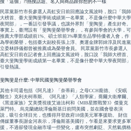
搜「這個」?!熱搜話題、名人與商品跟你想的不一樣
民眾黨新竹市長參選人高虹安日前回應論文風波時，脫口「我師
大榜首、臺大斐陶斐學術成績第一名畢業，不是像什麼中華大學
夜間部」，一番話引發爭議，也讓外界對「斐陶斐」產生好奇。
事實上，臺灣設有「斐陶斐榮譽學會」，有參與學會的大學，可
推薦大學部成績前1%、碩士班前3%畢業生品學特優者入會，作
為學術榮譽，包括臺大副校長張上淳、奧運金牌郭婞淳及民進黨
立委林靜儀都曾被推薦成為榮譽會員。 民眾黨新竹市長參選人
高虹安日前在記者會上回應論文風波時，脫口說「我師大榜首、
臺大斐陶斐學術成績第一名畢業，不是像什麼中華大學夜間部」
引發熱議。
斐陶斐是什麼: 中華民國斐陶斐榮譽學會
其他卡司還包括《阿凡達》「奈蒂莉」之母CCH龐德、《安眠
醫生》克利夫柯蒂斯、《阿凡達》「人類學家」喬爾大衛摩爾、
《黑道家族》艾美獎視後艾迪法柯和《MIB星際戰警3》傑曼克
萊門特。 烏克蘭總統澤倫斯基日前問美國，並在國會發表演
說，吸引全球目光，也獲得拜登政府18億美元軍事援助。 財信
傳媒董事長謝金河表示，澤倫斯基美國行，乍看是來要求更多軍
援，不過卻發現金融市場一些變化，盧布突然劇貶、天然氣價格