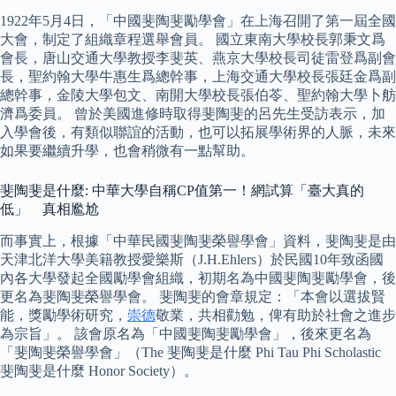
1922年5月4日，「中國斐陶斐勵學會」在上海召開了第一屆全國
大會，制定了組織章程選舉會員。 國立東南大學校長郭秉文爲
會長，唐山交通大學教授李斐英、燕京大學校長司徒雷登爲副會
長，聖約翰大學牛惠生爲總幹事，上海交通大學校長張廷金爲副
總幹事，金陵大學包文、南開大學校長張伯苓、聖約翰大學卜舫
濟爲委員。 曾於美國進修時取得斐陶斐的呂先生受訪表示，加
入學會後，有類似聯誼的活動，也可以拓展學術界的人脈，未來
如果要繼續升學，也會稍微有一點幫助。
斐陶斐是什麼: 中華大學自稱CP值第一！網試算「臺大真的
低」 真相尷尬
而事實上，根據「中華民國斐陶斐榮譽學會」資料，斐陶斐是由
天津北洋大學美籍教授愛樂斯（J.H.Ehlers）於民國10年致函國
內各大學發起全國勵學會組織，初期名為中國斐陶斐勵學會，後
更名為斐陶斐榮譽學會。 斐陶斐的會章規定：「本會以選拔賢
能，獎勵學術研究，
崇德
敬業，共相勸勉，俾有助於社會之進步
為宗旨」。 該會原名為「中國斐陶斐勵學會」，後來更名為
「斐陶斐榮譽學會」（The 斐陶斐是什麼 Phi Tau Phi Scholastic
斐陶斐是什麼 Honor Society）。