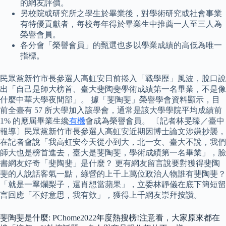
的網友評價。
另校院或研究所之學生於畢業後，對學術研究或社會事業
有特優貢獻者，每校每年得於畢業生中推薦一人至三人為
榮譽會員。
各分會「榮譽會員」的甄選也多以學業成績的高低為唯一
指標。
民眾黨新竹市長參選人高虹安日前捲入「戰學歷」風波，脫口說
出「自己是師大榜首、臺大斐陶斐學術成績第一名畢業，不是像
什麼中華大學夜間部」。 據「斐陶斐」榮譽學會資料顯示，目
前全臺有 57 所大學加入該學會，通常是該大學學院平均成績前
1% 的應屆畢業生纔
有機
會成為榮譽會員。 〔記者林旻臻／臺中
報導〕民眾黨新竹市長參選人高虹安近期因博士論文涉嫌抄襲，
在記者會說「我高虹安今天從小到大，北一女、臺大不說，我們
師大也是榜首進去，臺大是斐陶斐，學術成績第一名畢業」，臉
書網友好奇「斐陶斐」是什麼？ 更有網友留言說要對獲得斐陶
斐的人說話客氣一點，綠營的上千上萬位政治人物誰有斐陶斐？
「就是一羣爛梨子，還肖想當蘋果」，立委林靜儀在底下簡短留
言回應「不好意思，我有欸」，獲得上千網友崇拜按讚。
斐陶斐是什麼: PChome2022年度熱搜榜!注意看，大家原來都在