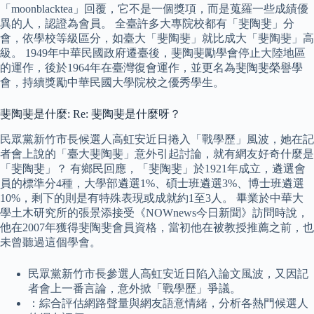
「moonblacktea」回覆，它不是一個獎項，而是蒐羅一些成績優
異的人，認證為會員。 全臺許多大專院校都有「斐陶斐」分
會，依學校等級區分，如臺大「斐陶斐」就比成大「斐陶斐」高
級。 1949年中華民國政府遷臺後，斐陶斐勵學會停止大陸地區
的運作，後於1964年在臺灣復會運作，並更名為斐陶斐榮譽學
會，持續獎勵中華民國大學院校之優秀學生。
斐陶斐是什麼: Re: 斐陶斐是什麼呀？
民眾黨新竹市長候選人高虹安近日捲入「戰學歷」風波，她在記
者會上說的「臺大斐陶斐」意外引起討論，就有網友好奇什麼是
「斐陶斐」？ 有鄉民回應，「斐陶斐」於1921年成立，遴選會
員的標準分4種，大學部遴選1%、碩士班遴選3%、博士班遴選
10%，剩下的則是有特殊表現或成就約1至3人。 畢業於中華大
學土木研究所的張景添接受《NOWnews今日新聞》訪問時說，
他在2007年獲得斐陶斐會員資格，當初他在被教授推薦之前，也
未曾聽過這個學會。
民眾黨新竹市長參選人高虹安近日陷入論文風波，又因記
者會上一番言論，意外掀「戰學歷」爭議。
：綜合評估網路聲量與網友語意情緒，分析各熱門候選人