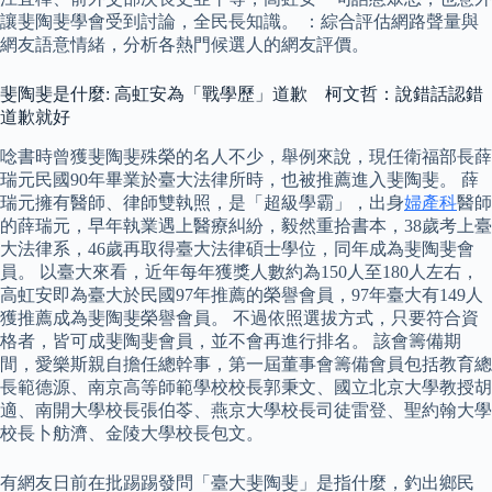
讓斐陶斐學會受到討論，全民長知識。 ：綜合評估網路聲量與
網友語意情緒，分析各熱門候選人的網友評價。
斐陶斐是什麼: 高虹安為「戰學歷」道歉 柯文哲：說錯話認錯
道歉就好
唸書時曾獲斐陶斐殊榮的名人不少，舉例來說，現任衛福部長薛
瑞元民國90年畢業於臺大法律所時，也被推薦進入斐陶斐。 薛
瑞元擁有醫師、律師雙執照，是「超級學霸」，出身
婦產科
醫師
的薛瑞元，早年執業遇上醫療糾紛，毅然重拾書本，38歲考上臺
大法律系，46歲再取得臺大法律碩士學位，同年成為斐陶斐會
員。 以臺大來看，近年每年獲獎人數約為150人至180人左右，
高虹安即為臺大於民國97年推薦的榮譽會員，97年臺大有149人
獲推薦成為斐陶斐榮譽會員。 不過依照選拔方式，只要符合資
格者，皆可成斐陶斐會員，並不會再進行排名。 該會籌備期
間，愛樂斯親自擔任總幹事，第一屆董事會籌備會員包括教育總
長範德源、南京高等師範學校校長郭秉文、國立北京大學教授胡
適、南開大學校長張伯苓、燕京大學校長司徒雷登、聖約翰大學
校長卜舫濟、金陵大學校長包文。
有網友日前在批踢踢發問「臺大斐陶斐」是指什麼，釣出鄉民