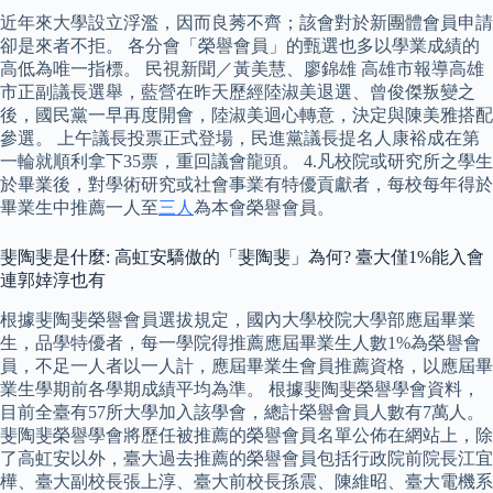
近年來大學設立浮濫，因而良莠不齊；該會對於新團體會員申請
卻是來者不拒。 各分會「榮譽會員」的甄選也多以學業成績的
高低為唯一指標。 民視新聞／黃美慧、廖錦雄 高雄市報導高雄
市正副議長選舉，藍營在昨天歷經陸淑美退選、曾俊傑叛變之
後，國民黨一早再度開會，陸淑美迴心轉意，決定與陳美雅搭配
參選。 上午議長投票正式登場，民進黨議長提名人康裕成在第
一輪就順利拿下35票，重回議會龍頭。 4.凡校院或研究所之學生
於畢業後，對學術研究或社會事業有特優貢獻者，每校每年得於
畢業生中推薦一人至
三人
為本會榮譽會員。
斐陶斐是什麼: 高虹安驕傲的「斐陶斐」為何? 臺大僅1%能入會
連郭婞淳也有
根據斐陶斐榮譽會員選拔規定，國內大學校院大學部應屆畢業
生，品學特優者，每一學院得推薦應屆畢業生人數1%為榮譽會
員，不足一人者以一人計，應屆畢業生會員推薦資格，以應屆畢
業生學期前各學期成績平均為準。 根據斐陶斐榮譽學會資料，
目前全臺有57所大學加入該學會，總計榮譽會員人數有7萬人。
斐陶斐榮譽學會將歷任被推薦的榮譽會員名單公佈在網站上，除
了高虹安以外，臺大過去推薦的榮譽會員包括行政院前院長江宜
樺、臺大副校長張上淳、臺大前校長孫震、陳維昭、臺大電機系