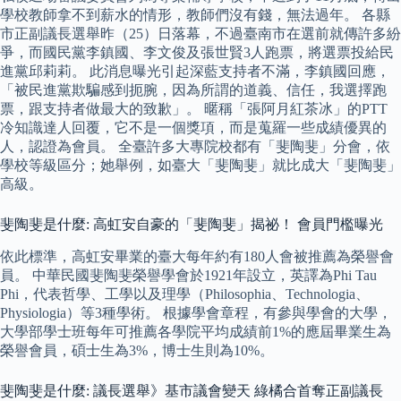
學校教師拿不到薪水的情形，教師們沒有錢，無法過年。 各縣
市正副議長選舉昨（25）日落幕，不過臺南市在選前就傳許多紛
爭，而國民黨李鎮國、李文俊及張世賢3人跑票，將選票投給民
進黨邱莉莉。 此消息曝光引起深藍支持者不滿，李鎮國回應，
「被民進黨欺騙感到扼腕，因為所謂的道義、信任，我選擇跑
票，跟支持者做最大的致歉」。 暱稱「張阿月紅茶冰」的PTT
冷知識達人回覆，它不是一個獎項，而是蒐羅一些成績優異的
人，認證為會員。 全臺許多大專院校都有「斐陶斐」分會，依
學校等級區分；她舉例，如臺大「斐陶斐」就比成大「斐陶斐」
高級。
斐陶斐是什麼: 高虹安自豪的「斐陶斐」揭祕！ 會員門檻曝光
依此標準，高虹安畢業的臺大每年約有180人會被推薦為榮譽會
員。 中華民國斐陶斐榮譽學會於1921年設立，英譯為Phi Tau
Phi，代表哲學、工學以及理學（Philosophia、Technologia、
Physiologia）等3種學術。 根據學會章程，有參與學會的大學，
大學部學士班每年可推薦各學院平均成績前1%的應屆畢業生為
榮譽會員，碩士生為3%，博士生則為10%。
斐陶斐是什麼: 議長選舉》基市議會變天 綠橘合首奪正副議長