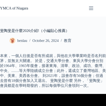
Skip
to
YMCA of Niagara
content
斐陶斐是什麼2026介紹!（小編貼心推薦）
benlau
October 26, 2024
教育
本來，一個人往後是否有所成就，與他在大學畢業時是否名列前
茅，並無太大關連。 於是，交通大學分會、東吳大學分會分別
於1964年、1965年復會，接著東海、清華、政治、成功、臺灣、
中央、……等大學陸續成立分會；此外，還成立了臺灣地區、美
中、美東、美西各分會。 到2021年，該會存有56個分會；但過
去曾有18個分會加入又退出。 斐陶斐是什麼 另外，「斐陶斐」
會員都是在學時期發的，所以每個學位只會領到一次。