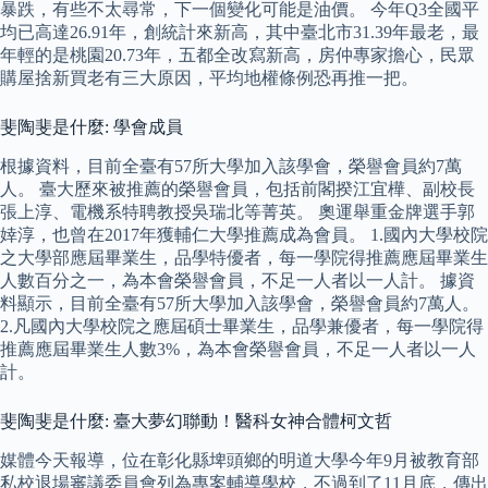
暴跌，有些不太尋常，下一個變化可能是油價。 今年Q3全國平
均已高達26.91年，創統計來新高，其中臺北市31.39年最老，最
年輕的是桃園20.73年，五都全改寫新高，房仲專家擔心，民眾
購屋捨新買老有三大原因，平均地權條例恐再推一把。
斐陶斐是什麼: 學會成員
根據資料，目前全臺有57所大學加入該學會，榮譽會員約7萬
人。 臺大歷來被推薦的榮譽會員，包括前閣揆江宜樺、副校長
張上淳、電機系特聘教授吳瑞北等菁英。 奧運舉重金牌選手郭
婞淳，也曾在2017年獲輔仁大學推薦成為會員。 1.國內大學校院
之大學部應屆畢業生，品學特優者，每一學院得推薦應屆畢業生
人數百分之一，為本會榮譽會員，不足一人者以一人計。 據資
料顯示，目前全臺有57所大學加入該學會，榮譽會員約7萬人。
2.凡國內大學校院之應屆碩士畢業生，品學兼優者，每一學院得
推薦應屆畢業生人數3%，為本會榮譽會員，不足一人者以一人
計。
斐陶斐是什麼: 臺大夢幻聯動！醫科女神合體柯文哲
媒體今天報導，位在彰化縣埤頭鄉的明道大學今年9月被教育部
私校退場審議委員會列為專案輔導學校，不過到了11月底，傳出