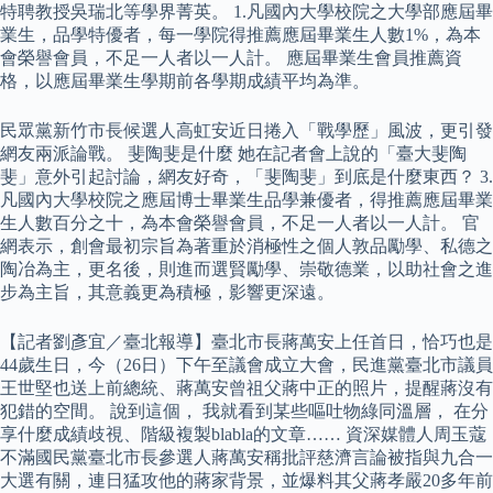
特聘教授吳瑞北等學界菁英。 1.凡國內大學校院之大學部應屆畢
業生，品學特優者，每一學院得推薦應屆畢業生人數1%，為本
會榮譽會員，不足一人者以一人計。 應屆畢業生會員推薦資
格，以應屆畢業生學期前各學期成績平均為準。
民眾黨新竹市長候選人高虹安近日捲入「戰學歷」風波，更引發
網友兩派論戰。 斐陶斐是什麼 她在記者會上說的「臺大斐陶
斐」意外引起討論，網友好奇，「斐陶斐」到底是什麼東西？ 3.
凡國內大學校院之應屆博士畢業生品學兼優者，得推薦應屆畢業
生人數百分之十，為本會榮譽會員，不足一人者以一人計。 官
網表示，創會最初宗旨為著重於消極性之個人敦品勵學、私德之
陶冶為主，更名後，則進而選賢勵學、崇敬德業，以助社會之進
步為主旨，其意義更為積極，影響更深遠。
【記者劉彥宜／臺北報導】臺北市長蔣萬安上任首日，恰巧也是
44歲生日，今（26日）下午至議會成立大會，民進黨臺北市議員
王世堅也送上前總統、蔣萬安曾祖父蔣中正的照片，提醒蔣沒有
犯錯的空間。 說到這個， 我就看到某些嘔吐物綠同溫層， 在分
享什麼成績歧視、階級複製blabla的文章…… 資深媒體人周玉蔻
不滿國民黨臺北市長參選人蔣萬安稱批評慈濟言論被指與九合一
大選有關，連日猛攻他的蔣家背景，並爆料其父蔣孝嚴20多年前