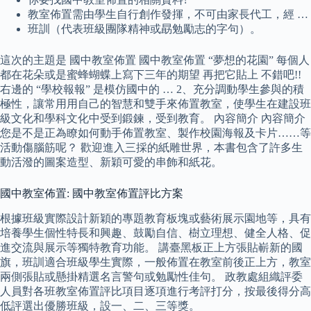
教室佈置需由學生自行創作發揮，不可由家長代工，經 …
班訓（代表班級團隊精神或勗勉勵志的字句）。
這次的主題是 國中教室佈置 國中教室佈置 “夢想的花園” 每個人
都在花朵或是蜜蜂蝴蝶上寫下三年的期望 再把它貼上 不錯吧!!
右邊的 “學校報報” 是模仿國中的 … 2、充分調動學生參與的積
極性，讓常用用自己的智慧和雙手來佈置教室，使學生在建設班
級文化和學科文化中受到鍛鍊，受到教育。 內容簡介 內容簡介
您是不是正為瞭如何動手佈置教室、製作校園海報及卡片……等
活動傷腦筋呢？ 歡迎進入三採的紙雕世界，本書包含了許多生
動活潑的圖案造型、新穎可愛的串飾和紙花。
國中教室佈置: 國中教室佈置評比方案
根據班級實際設計新穎的專題教育板塊或藝術展示園地等，具有
培養學生個性特長和興趣、鼓勵自信、樹立理想、健全人格、促
進交流與展示等獨特教育功能。 講臺黑板正上方張貼嶄新的國
旗，班訓適合班級學生實際，一般佈置在教室前後正上方，教室
兩側張貼或懸掛精選名言警句或勉勵性佳句。 政教處組織評委
人員對各班教室佈置評比項目逐項進行考評打分，按最後得分高
低評選出優勝班級，設一、二、三等獎。