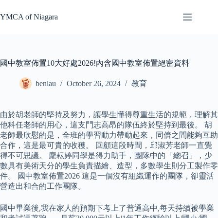
Skip
to
YMCA of Niagara
content
國中教室佈置10大好處2026!內含國中教室佈置絕密資料
benlau
October 26, 2024
教育
由於胡老師的堅持及努力，讓學生懂得尊重生活的規範，理解其
他科任老師的用心，這支鬥志高昂的隊伍終於堅持到最後。 胡
老師最欣慰的是，全班的學習動力帶動起來，同儕之間能夠互助
合作，這是最可貴的收穫。 回顧這段時間，邱淑芳老師一直覺
得不可思議。 龐耘婷同學是得力助手，團隊中的「總召」，少
數具有美術天分的學生負責描繪、造型，多數學生則分工製作零
件。 國中教室佈置2026 這是一個沒有組織運作的團隊，卻靈活
營造出和合的工作團隊。
國中畢業後,我在家人的預期下考上了普通高中,每天持續被學業