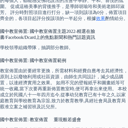
的每個人，都能感受佛陀說法的法會中寧靜、平和、喜悅的氛
圍。 促成這樁美事的背後推手，是導師胡瑜玲和美術老師邱淑
芳。 評分時對照項目進行打分，缺一項則該項為0分，佈置項目
齊全的，各項目起評分按該項的一半起分，根據
效果
酌情給分。
國中教室佈置: 國中教室佈置主題2022-精選在臉
書/Facebook/Dcard上的焦點新聞和熱門話題資訊
學校領導組織帶隊，抽調部分教師。
國中教室佈置: 國中教室佈置範例
教室佈置由於要經常更換，所需材料和經費自應考去其經濟性，
原則上以廢物利用或社區資源，由師生共同設計，減少成品購
置，以達經濟實用之效果。 如用不完的壁報紙乎和圖畫紙等可
統一收藏,當下次要再重新佈置教室時,便可再拿出來使用。 本校
成立於民國八十一年四月迄今,從事幼兒教育已有十年之久,以家
庭教育與學校教育為宗旨,致力於教育教學,具經社會局及教育局
覈准立案之補習班及託兒所。
國中教室佈置: 教室佈置 重現般若盛會