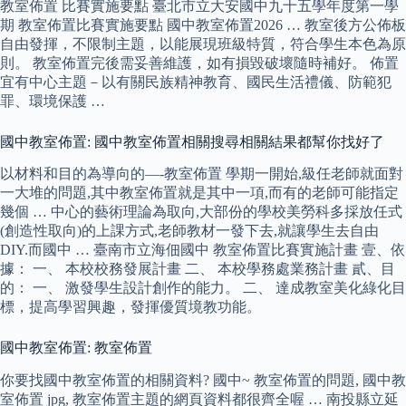
教室佈置 比賽實施要點 臺北市立大安國中九十五學年度第一學
期 教室佈置比賽實施要點 國中教室佈置2026 … 教室後方公佈板
自由發揮，不限制主題，以能展現班級特質，符合學生本色為原
則。 教室佈置完後需妥善維護，如有損毀破壞隨時補好。 佈置
宜有中心主題－以有關民族精神教育、國民生活禮儀、防範犯
罪、環境保護 …
國中教室佈置: 國中教室佈置相關搜尋相關結果都幫你找好了
以材料和目的為導向的—-教室佈置 學期一開始,級任老師就面對
一大堆的問題,其中教室佈置就是其中一項,而有的老師可能指定
幾個 … 中心的藝術理論為取向,大部份的學校美勞科多採放任式
(創造性取向)的上課方式,老師教材一發下去,就讓學生去自由
DIY.而國中 … 臺南市立海佃國中 教室佈置比賽實施計畫 壹、依
據： 一、 本校校務發展計畫 二、 本校學務處業務計畫 貳、目
的： 一、 激發學生設計創作的能力。 二、 達成教室美化綠化目
標，提高學習興趣，發揮優質境教功能。
國中教室佈置: 教室佈置
你要找國中教室佈置的相關資料? 國中~ 教室佈置的問題, 國中教
室佈置 jpg, 教室佈置主題的網頁資料都很齊全喔 … 南投縣立延