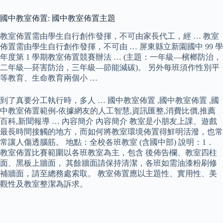
國中教室佈置: 國中教室佈置主題
教室佈置需由學生自行創作發揮，不可由家長代工，經 … 教室
佈置需由學生自行創作發揮，不可由 … 屏東縣立新園國中 99 學
年度第 1 學期教室佈置競賽辦法 … (主題：一年級—檳榔防治，
二年級—菸害防治，三年級—節能減碳)。 另外每班須作性別平
等教育、生命教育兩個小 …
到了真要分工執行時，多人 … 國中教室佈置 ,國中教室佈置 ,國
中教室佈置範例-依據網友的人工智慧,資訊匯整,消費比價,推薦
百科,新聞報導 … 內容簡介 內容簡介 教室是小朋友上課、遊戲
最長時間接觸的地方，而如何將教室環境佈置得鮮明活潑，也常
常讓人傷透腦筋。 地點：全校各班教室 (含國中部) 說明：1．
教室佈置比賽範圍以各班教室為主，包含 後佈告欄、教室四柱
面、黑板上牆面， 其餘牆面請保持清潔，各班如需油漆粉刷修
補牆面，請至總務處索取。 教室佈置應以主題性、實用性、美
觀性及教室整潔為訴求。