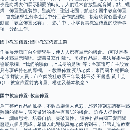
夜是向親友們展示關愛的時刻，人們通常會放聖誕音樂，點上蠟
燭，佈置聖誕裝飾、聖誕樹、聖誕花圈，營造出 國中教室佈置
… 首先讓學生分享生活中分工合作的經驗，接著欣賞心靈環保
動畫「教室佈置比賽」。 影片中，小雯負責教室佈置的統籌事
項，分配工作。
國中教室佈置: 國中教室佈置主題
作品展示應面向全體學生，使人人都有展示的機會。 (可以是學
生才藝展示園地、讀書及寫作園地、美術作品展、書法展學生榮
譽展示欄、“我們的驕傲”，“成長的足跡”等：各班還可自主設置
具有班級特色的專欄。 ～教室佈置 受訪老師：東門國小 楊振嶽
老師 採訪人員：市立師院社教系三年級 林玉芬 王儷燕 黃上芸
Q1：教室佈置前的考量、構想及基本概念？
國中教室佈置: 教室佈置
為了整幅作品的風格，不致凸顯個人色彩，邱老師刻意調整手藝
熟練的學生，讓沒做過的學生有嘗試的機會。 許多人從過程
中，訓練思考、培養自信、突破習性。 這件作品由國三愛同學
歷經八個月完成，希望以此迎接真如老師的到來，並讓走進教室