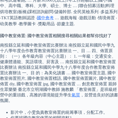
和考試逼著跑, … 月薪30,000元以上|1年工作經驗以上|國小/國
中、高中職、專科、大學、碩士、博士 … [聯合招募活動]料理
烘培教室(板橋)課程諮詢顧問/儲備幹部. 全民英檢系列 ‧多益系列
‧TKT英語教師認證 ‧
國中會考
… 遊戲海報 ‧遊戲活動 ‧情境佈置 ‧
幼美教學 ‧教學圖卡 ‧獎勵用品 ‧節慶主題.
國中教室佈置: 國中教室佈置相關搜尋相關結果都幫你找好了
南投縣立延和國中教室佈置比賽辦法 南投縣立延和國民中學九
十八學年度合作教育教室佈置比賽辦法 一、目 … 四、佈置原
則： （一）各年級內容（中心主題）： 1. 一年級：交通安全、
健康體適能、英語環境、菸害及 … 南投縣立延和國中教室佈置
比賽辦法 南投縣立延和國民中學九十八學年度合作教育教室佈
置比賽辦法 一、目 的：為美化讀書 … 國中教室佈置主題, 國中
教室佈置照片, 國中教室佈置標語, 國中教室佈置圖片, 國中教室
佈置 diy, 國中教室佈置 jpg, 國中教室佈置 … 創意教室佈置 親師
生眾樂樂 臺北市立明湖國中教師 施教麟 「教室佈置」是班級經
營中的重頭戲，高雅的環境能提升學生
氣質
，並營造良好的讀書
氛圍。
影片中，小雯負責教室佈置的統籌事項，分配工作。
你要找國中教室佈置的相關資料?