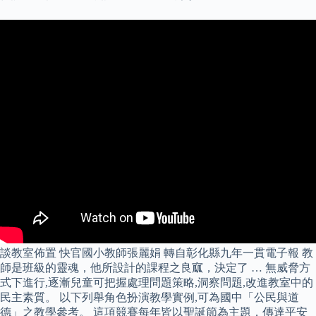
談教室佈置 快官國小教師張麗娟 轉自彰化縣九年一貫電子報 教
師是班級的靈魂，他所設計的課程之良寙，決定了 … 無威脅方
式下進行,逐漸兒童可把握處理問題策略,洞察問題,改進教室中的
民主素質。 以下列舉角色扮演教學實例,可為國中「公民與道
德」之教學參考。 這項競賽每年皆以聖誕節為主題，傳達平安