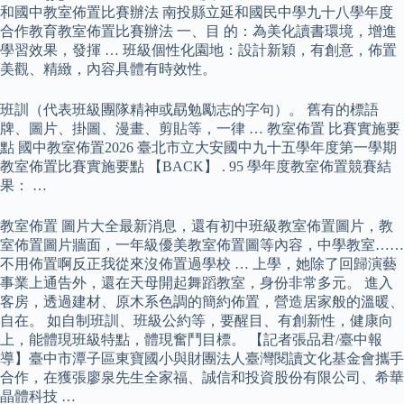
和國中教室佈置比賽辦法 南投縣立延和國民中學九十八學年度
合作教育教室佈置比賽辦法 一、目 的：為美化讀書環境，增進
學習效果，發揮 … 班級個性化園地：設計新穎，有創意，佈置
美觀、精緻，內容具體有時效性。
班訓（代表班級團隊精神或勗勉勵志的字句）。 舊有的標語
牌、圖片、掛圖、漫畫、剪貼等，一律 … 教室佈置 比賽實施要
點 國中教室佈置2026 臺北市立大安國中九十五學年度第一學期
教室佈置比賽實施要點 【BACK】 . 95 學年度教室佈置競賽結
果： …
教室佈置 圖片大全最新消息，還有初中班級教室佈置圖片，教
室佈置圖片牆面，一年級優美教室佈置圖等內容，中學教室……
不用佈置啊反正我從來沒佈置過學校 … 上學，她除了回歸演藝
事業上通告外，還在天母開起舞蹈教室，身份非常多元。 進入
客房，透過建材、原木系色調的簡約佈置，營造居家般的溫暖、
自在。 如自制班訓、班級公約等，要醒目、有創新性，健康向
上，能體現班級特點，體現奮鬥目標。 【記者張品君/臺中報
導】臺中市潭子區東寶國小與財團法人臺灣閱讀文化基金會攜手
合作，在獲張廖泉先生全家福、誠信和投資股份有限公司、希華
晶體科技 …