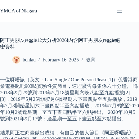
Skip
to
YMCA of Niagara
content
阿正男朋友reggie12大分析2026!內含阿正男朋友reggie絕
密資料
benlau
February 16, 2025
教育
一位呀唔該（英文：I am Single / One Person Please[1]）係香港商
業電臺叱吒903嘅實驗性質節目，連埋廣告每集係六十分鐘。 喺
2018年9月29號到2019年5月18號星期六晚八點至九點播放[2]
[3]，2019年5月25號到7月6號星期六下晝四點至五點播放，2019
年7月8開始星期六下晝四點半至六點播放，2019年7月8號至2020
年10月2號逢星期一至五下晝四點半至六點播出。 2020年10月5
號到2021年9月17號：逢星期一至五下晝五點至六點播出。
結果阿正在商臺做出成績，有自己的個人節目《阿正呀唔該》、