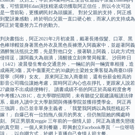
鬼，可惜當時Edan演技精湛成功獲取阿正信任，所以今次可說
是一雪前恥，更獲網民封為頭腦派。 對於父親的支持，阿正感
到驚訝兼感動，終於明白父親一直口硬心軟，而家人的支持成為
阿正於電臺努力工作的動力。
判決書指出，阿正2021年2月初凌晨，戴著長捲假髮、口罩、黑
色棒球帽並身著黑色外衣及黑色長褲潛入阿義家中，並趁著阿義
酒醉無法抵抗之際，先是對他口交，接著騎上阿義，以此方式性
侵得逞，讓阿義大為崩潰，清醒後立刻奔警局報案。 沙田昨日
（14/2）凌晨發生奪命交通意外，一輛紅的與一輛貨車相撞，造
成兩死3傷，其中傷重死亡的30歲的士梁姓女乘客疑為商臺DJ薛
晉寧（阿檸）女友。 原來阿正加入商臺前，還有份薪金較高的
影音公司職位讓她考慮，當時阿正內心也在掙扎，更跟家人說若
27歲做不出成績便轉行。 讀書成績不俗的阿正於高級程度會考
中考獲2A2B1C，在大學聯招期間，未有聽從父親建議報讀法律
系，最終入讀中文大學新聞與傳播學院並獲得獎學金。 阿正再
三強調，自己並非單身主義者，「我驚我阿媽以為我想梳起不
嫁！」自爆已有一位拍拖八個月的男友，但仍無阻她的獨處時
刻。 阿正男朋友reggie 三年前的一個情人節，阿正為適應失戀後
的真空期，一個人來到餐廳，即興創立Facebook專頁「一位呀唔
該」，以自嘲方式，於網上直播自己食情人節大餐。