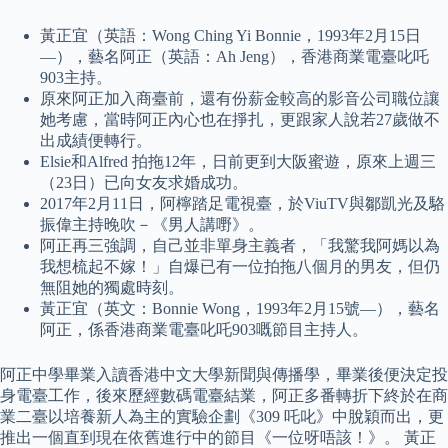
黃正宜（英語：Wong Ching Yi Bonnie，1993年2月15日
—），藝名阿正（英語：Ah Jeng），香港商業電臺叱吒
903主持。
原來阿正加入商臺前，還有份薪金較高的影音公司職位讓
她考慮，當時阿正內心也在掙扎，更跟家人說若27歲做不
出成績便轉行。
Elsie和Alfred 拍拖12年，日前更到大阪蜜遊，原來上週三
（23日）已向女友求婚成功。
2017年2月11日，阿檸踏足電視臺，於ViuTV與鄒凱光及駱
振偉主持晚吹－《男人講嘢》。
阿正再三強調，自己並非單身主義者，「我驚我阿媽以為
我想梳起不嫁！」自爆已有一位拍拖八個月的男友，但仍
無阻她的獨處時刻。
黃正宜（英文：Bonnie Wong，1993年2月15號—），藝名
阿正，係香港商業電臺叱吒903嘅節目主持人。
阿正中學畢業入讀香港中文大學新聞與傳播學，畢業後便決定投
身電臺工作，後來歷經數碼電臺結業，阿正多番轉折下終於在商
業二臺以培養新人為主的實驗企劃《309 吒叱》中脫穎而出，更
推出一個直到現在依舊進行中的節目《一位呀唔該！》。 黃正