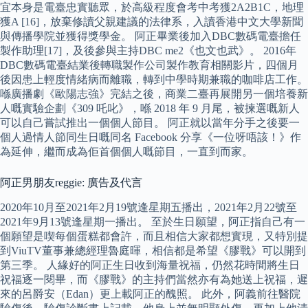
宜本身是電臺忠實聽眾，於高級程度會考中考獲2A2B1C，地理
獲A [16]，放棄修讀父親建議的法律系，入讀香港中文大學新聞
與傳播學院並獲得獎學金。 阿正畢業後加入DBC數碼電臺擔任
製作助理[17]，及後參與主持DBC me2《也文也武》。 2016年
DBC數碼電臺結業後轉職製作公司製作教育相關影片，四個月
後因患上輕度情緒病而離職，轉到中學時期兼職的咖啡店工作。
喺廣播劇《歐陽志強》完結之後，商業二臺再展開另一個培養新
人嘅實驗企劃《309 吒叱》，喺 2018 年 9 月尾，被揀選嘅新人
可以自己嘗試推出一個個人節目。 阿正就以當年分手之後要一
個人過情人節同生日嘅同名 Facebook 分享《一位呀唔該！》作
為延伸，繼而成為佢首個個人嘅節目，一直到而家。
阿正男朋友reggie: 廣告及代言
2020年10月至2021年2月19號逢星期五播出，2021年2月22號至
2021年9月13號逢星期一播出。 至於生日願望，阿正指自己有一
個願望是喫每個蛋糕都會許，而且相信大家都想實現，又特別提
到ViuTV董事兼總經理魯庭暉，相信都是希望《膠戰》可以開到
第三季。 人緣好的阿正生日收到海量祝福，仍然花時間將生日
祝福逐一閱畢，而《膠戰》的主持們當然亦有為她送上祝福，遲
來的呂爵安（Edan）更上載阿正的醜照。 此外，阿義前往醫院