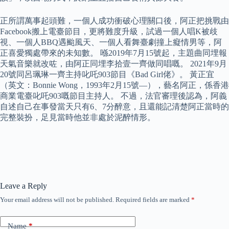
正所謂萬事起頭難，一個人成功衝破心理關口後，阿正把挑戰由
Facebook搬上電臺節目，更將難度升級，試過一個人唱K被歧
視、一個人BBQ遇颱風天、一個人看舞臺劇撞上癡情男等，阿
正喜愛獨處帶來的未知數。 喺2019年7月15號起，主題曲同埋報
天氣音樂就改咗，由阿正同埋李拾壹一齊做同唱嘅。 2021年9月
20號同呂珮琳一齊主持叱吒903節目《Bad Girl佬》。 黃正宜
（英文：Bonnie Wong，1993年2月15號—），藝名阿正，係香港
商業電臺叱吒903嘅節目主持人。 不過，法官審理後認為，阿義
自述自己在事發當天只有6、7分醉意，且還能記清楚阿正當時的
完整裝扮，足見當時他並非處於泥醉情形。
Leave a Reply
Your email address will not be published.
Required fields are marked
*
Name
*