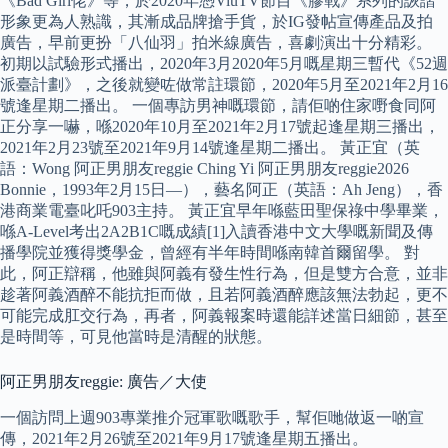
《Bad Girl佬》等，於2020年憑ViuTV節目《膠戰》系列的詼諧
形象更為人熟識，其漸成品牌搶手貨，於IG發帖宣傳產品及拍
廣告，早前更扮「八仙羽」拍米線廣告，喜劇演出十分精彩。
初期以試驗形式播出，2020年3月2020年5月嘅星期三暫代《52週
派臺計劃》，之後就變咗做常註環節，2020年5月至2021年2月16
號逢星期二播出。 一個專訪男神嘅環節，請佢啲住家嘢食同阿
正分享一嚇，喺2020年10月至2021年2月17號起逢星期三播出，
2021年2月23號至2021年9月14號逢星期二播出。 黃正宜（英
語：Wong 阿正男朋友reggie Ching Yi 阿正男朋友reggie2026
Bonnie，1993年2月15日—），藝名阿正（英語：Ah Jeng），香
港商業電臺叱吒903主持。 黃正宜早年喺藍田聖保祿中學畢業，
喺A-Level考出2A2B1C嘅成績[1]入讀香港中文大學嘅新聞及傳
播學院並獲得獎學金，曾經有半年時間喺南韓首爾留學。 對
此，阿正辯稱，他雖與阿義有發生性行為，但是雙方合意，並非
趁著阿義酒醉不能抗拒而做，且若阿義酒醉應該無法勃起，更不
可能完成肛交行為，再者，阿義報案時還能詳述當日細節，甚至
是時間等，可見他當時是清醒的狀態。
阿正男朋友reggie: 廣告／大使
一個訪問上週903專業推介冠軍歌嘅歌手，幫佢哋做返一啲宣
傳，2021年2月26號至2021年9月17號逢星期五播出。