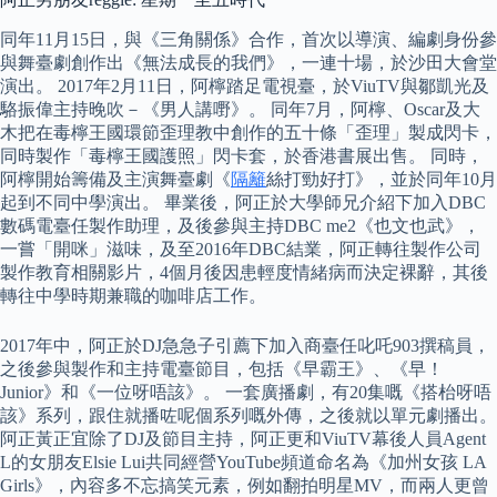
同年11月15日，與《三角關係》合作，首次以導演、編劇身份參
與舞臺劇創作出《無法成長的我們》，一連十場，於沙田大會堂
演出。 2017年2月11日，阿檸踏足電視臺，於ViuTV與鄒凱光及
駱振偉主持晚吹－《男人講嘢》。 同年7月，阿檸、Oscar及大
木把在毒檸王國環節歪理教中創作的五十條「歪理」製成閃卡，
同時製作「毒檸王國護照」閃卡套，於香港書展出售。 同時，
阿檸開始籌備及主演舞臺劇《
隔籬
絲打勁好打》，並於同年10月
起到不同中學演出。 畢業後，阿正於大學師兄介紹下加入DBC
數碼電臺任製作助理，及後參與主持DBC me2《也文也武》，
一嘗「開咪」滋味，及至2016年DBC結業，阿正轉往製作公司
製作教育相關影片，4個月後因患輕度情緒病而決定裸辭，其後
轉往中學時期兼職的咖啡店工作。
2017年中，阿正於DJ急急子引薦下加入商臺任叱吒903撰稿員，
之後參與製作和主持電臺節目，包括《早霸王》、《早！
Junior》和《一位呀唔該》。 一套廣播劇，有20集嘅《搭枱呀唔
該》系列，跟住就播咗呢個系列嘅外傳，之後就以單元劇播出。
阿正黃正宜除了DJ及節目主持，阿正更和ViuTV幕後人員Agent
L的女朋友Elsie Lui共同經營YouTube頻道命名為《加州女孩 LA
Girls》，內容多不忘搞笑元素，例如翻拍明星MV，而兩人更曾