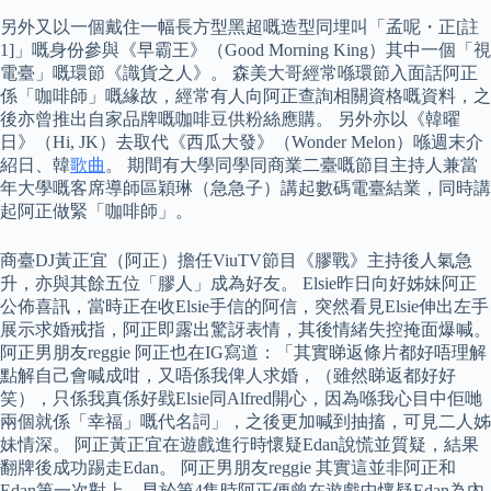
另外又以一個戴住一幅長方型黑超嘅造型同埋叫「孟呢・正[註
1]」嘅身份參與《早霸王》（Good Morning King）其中一個「視
電臺」嘅環節《識貨之人》。 森美大哥經常喺環節入面話阿正
係「咖啡師」嘅緣故，經常有人向阿正查詢相關資格嘅資料，之
後亦曾推出自家品牌嘅咖啡豆供粉絲應購。 另外亦以《韓曜
日》（Hi, JK）去取代《西瓜大發》（Wonder Melon）喺週末介
紹日、韓
歌曲
。 期間有大學同學同商業二臺嘅節目主持人兼當
年大學嘅客席導師區穎琳（急急子）講起數碼電臺結業，同時講
起阿正做緊「咖啡師」。
商臺DJ黃正宜（阿正）擔任ViuTV節目《膠戰》主持後人氣急
升，亦與其餘五位「膠人」成為好友。 Elsie昨日向好姊妹阿正
公佈喜訊，當時正在收Elsie手信的阿信，突然看見Elsie伸出左手
展示求婚戒指，阿正即露出驚訝表情，其後情緒失控掩面爆喊。
阿正男朋友reggie 阿正也在IG寫道：「其實睇返條片都好唔理解
點解自己會喊成咁，又唔係我俾人求婚，（雖然睇返都好好
笑），只係我真係好戥Elsie同Alfred開心，因為喺我心目中佢哋
兩個就係「幸福」嘅代名詞」，之後更加喊到抽搐，可見二人姊
妹情深。 阿正黃正宜在遊戲進行時懷疑Edan說慌並質疑，結果
翻牌後成功踢走Edan。 阿正男朋友reggie 其實這並非阿正和
Edan第一次對上，早於第4集時阿正便曾在遊戲中懷疑Edan為內