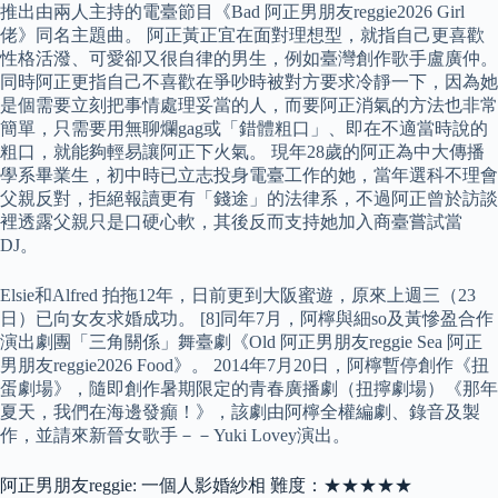
推出由兩人主持的電臺節目《Bad 阿正男朋友reggie2026 Girl
佬》同名主題曲。 阿正黃正宜在面對理想型，就指自己更喜歡
性格活潑、可愛卻又很自律的男生，例如臺灣創作歌手盧廣仲。
同時阿正更指自己不喜歡在爭吵時被對方要求冷靜一下，因為她
是個需要立刻把事情處理妥當的人，而要阿正消氣的方法也非常
簡單，只需要用無聊爛gag或「錯體粗口」、即在不適當時說的
粗口，就能夠輕易讓阿正下火氣。 現年28歲的阿正為中大傳播
學系畢業生，初中時已立志投身電臺工作的她，當年選科不理會
父親反對，拒絕報讀更有「錢途」的法律系，不過阿正曾於訪談
裡透露父親只是口硬心軟，其後反而支持她加入商臺嘗試當
DJ。
Elsie和Alfred 拍拖12年，日前更到大阪蜜遊，原來上週三（23
日）已向女友求婚成功。 [8]同年7月，阿檸與細so及黃慘盈合作
演出劇團「三角關係」舞臺劇《Old 阿正男朋友reggie Sea 阿正
男朋友reggie2026 Food》。 2014年7月20日，阿檸暫停創作《扭
蛋劇場》，隨即創作暑期限定的青春廣播劇（扭擰劇場）《那年
夏天，我們在海邊發癲！》，該劇由阿檸全權編劇、錄音及製
作，並請來新晉女歌手－－Yuki Lovey演出。
阿正男朋友reggie: 一個人影婚紗相 難度：★★★★★