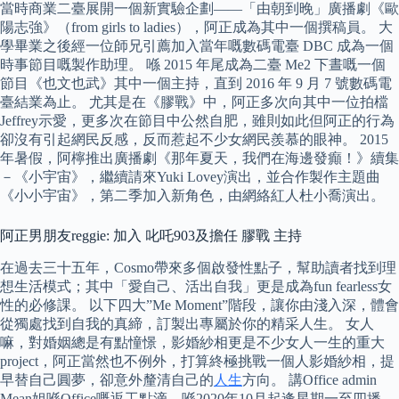
當時商業二臺展開一個新實驗企劃——「由朝到晚」廣播劇《歐
陽志強》（from girls to ladies），阿正成為其中一個撰稿員。 大
學畢業之後經一位師兄引薦加入當年嘅數碼電臺 DBC 成為一個
時事節目嘅製作助理。 喺 2015 年尾成為二臺 Me2 下晝嘅一個
節目《也文也武》其中一個主持，直到 2016 年 9 月 7 號數碼電
臺結業為止。 尤其是在《膠戰》中，阿正多次向其中一位拍檔
Jeffrey示愛，更多次在節目中公然自肥，雖則如此但阿正的行為
卻沒有引起網民反感，反而惹起不少女網民羨慕的眼神。 2015
年暑假，阿檸推出廣播劇《那年夏天，我們在海邊發癲！》續集
－《小宇宙》，繼續請來Yuki Lovey演出，並合作製作主題曲
《小小宇宙》，第二季加入新角色，由網絡紅人杜小喬演出。
阿正男朋友reggie: 加入 叱吒903及擔任 膠戰 主持
在過去三十五年，Cosmo帶來多個啟發性點子，幫助讀者找到理
想生活模式；其中「愛自己、活出自我」更是成為fun fearless女
性的必修課。 以下四大”Me Moment”階段，讓你由淺入深，體會
從獨處找到自我的真締，訂製出專屬於你的精采人生。 女人
嘛，對婚姻總是有點憧憬，影婚紗相更是不少女人一生的重大
project，阿正當然也不例外，打算終極挑戰一個人影婚紗相，提
早替自己圓夢，卻意外釐清自己的
人生
方向。 講Office admin
Mean姐喺Office嘅返工點滴，喺2020年10月起逢星期一至四播