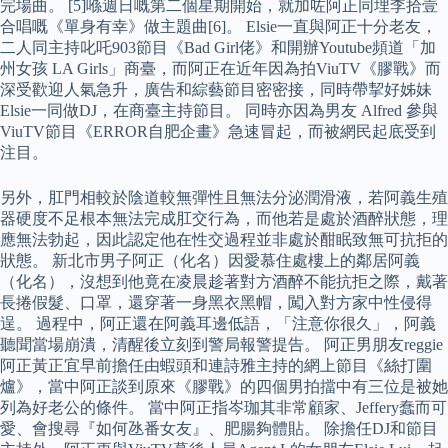
完場曲。 [5]喺週日嘅第二個星期開始，就加咗阿正同埋李拾壹
合唱嘅《單身有幸》做主題曲[6]。 Elsie一直與阿正十分老友，
二人同主持叱吒903節目《Bad Girl佬》和開辦Youtube頻道「加
州女孩 LA Girls」商臺，而阿正在近年因為拍ViuTV《膠戰》而
深受歡迎人氣急升，廣告和綜藝節目密密接，同時帶挈好姊妹
Elsie一同做DJ，在商臺主持節目。 同時亦因為男友 Alfred 參與
ViuTV節目《ERROR自肥企畫》急速冒起，而被網民起底受到
注目。
另外，肛門相較於陰道較無彈性且無法分泌潤滑液，若阿義生殖
器硬度不足根本無法完成肛交行為，而他若是處於酒醉狀態，理
應無法勃起，因此認定他在性交過程並非處於酣眠致無可抗拒的
狀態。 新北市男子阿正（化名）因愛慕住處樓上的鄰居阿義
（化名），沒想到他竟在凌晨趁著對方酒醉不能抗拒之際，戴著
長捲假髮、口罩，還穿著一身黑衣黑帽，闖入對方家中性侵得
逞。 過程中，阿正還在阿義耳邊低語，「注意你很久」，阿義
聽聞當場崩潰，清醒後立刻到警局報警提告。 阿正男朋友reggie
阿正黃正宜早前擔任由蝦頭和連詩雅主持的網上節目《絲打圍
爐》，當中阿正談到原來《膠戰》的四個男拍擋中有三位是被她
列為好老公的條件。 當中阿正指岑珈其非常顧家、Jeffery蠢而可
愛、會搜尋『如何氹番女友』、肥腸夠體貼。 除擔任DJ和節目