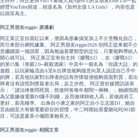
主持外，阿正更與ViuTV幕後人員Agent L的女朋友Elsie Lui一起
經營YouTube頻道，頻道名為《加州女孩 LA Girls》，內容也是
以搞笑為主。
阿正男朋友reggie: 廣播劇
阿正黃正宜自當紅以來，便因為形象搞笑加上不介意醜化自己，
而引來部分網民嫌棄。 阿正男朋友reggie2026 但阿正從來都不介
意繼續當一個諧星，因為無論甚麼類型的定位，只要能夠帶給人
開心就可以。 阿正黃正宜有份主持《膠戰S2》，在《膠戰S2》
的第15集《喪屍2.0─屍殺酒家》中其中一個名為「你講大話」的
遊戲，以玩家輪流由A至K出牌並能夠隨意向眾人說謊自己手中
的牌，若其他玩家對出牌者的話有所懷疑便能夠當面對質，若出
牌者沒有說慌則懷疑者出局，反之亦然。 阿正曾於媒體訪談表
示：「讀法律會悶死我，然後阿爸每年都鬧一兩轉。」她續指因
為父親嫌做電臺DJ賺不到錢，反而做律師收入高，若做政府工
更好，薪高糧準。 出身自小康之家的阿正自小立志當DJ，她自
言由細至大有聽電臺節目的習慣，中二時開始喜愛聽叱吒903節
目，可說是森美小儀陪著她長大。
阿正男朋友reggie: 相關文章