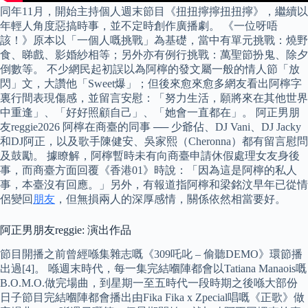
同年11月，開始主持個人週末節目《扭扭擰擰扭扭擰》，繼續以
年輕人角度惡搞時事，並不定時創作廣播劇。 《一位呀唔
該！》原本以「一個人嘅挑戰」為基礎，當中有單元挑戰：燒野
食、睇戲、影婚紗相等；另外亦有例行挑戰：萬聖節扮鬼、除夕
倒數等。 不少網民起初誤以為阿檸的發文屬一般的情人節「放
閃」文，大讚他「Sweet爆」；但後來愈來愈多網友看出阿檸字
裏行間表現傷感，並留言安慰：「努力生活，願將來在其他世界
中重逢」、「好好照顧自己」、「她會一直都在」。 阿正男朋
友reggie2026 阿檸在商臺的同事 ── 少爺佔、DJ Vani、DJ Jacky
和DJ阿正，以及歌手陳健安、吳家熙（Cheronna）都有留言慰問
及鼓勵。 據瞭解，阿檸暫時未有向商臺申請休假處理女友身後
事，而商臺方面回覆《香港01》時說：「因為這是阿檸的私人
事，本臺沒有回應。」另外，有報道指阿檸和梁銘汶早年已從情
侶變回
朋友
，但無損兩人的深厚感情，關係依然相當要好。
阿正男朋友reggie: 演出作品
節目開播之前曾經喺集雜志嘅《309吒叱 – 偷聽DEMO》環節播
出過[4]。 喺週末時代，每一集完結嗰陣都會以Tatiana Manaois嘅
B.O.M.O.做完場曲，到星期一至五時代一段時期之後喺大部份
日子節目完結嗰陣都會播出由Fika Fika x Zpecial唱嘅《正歌》做