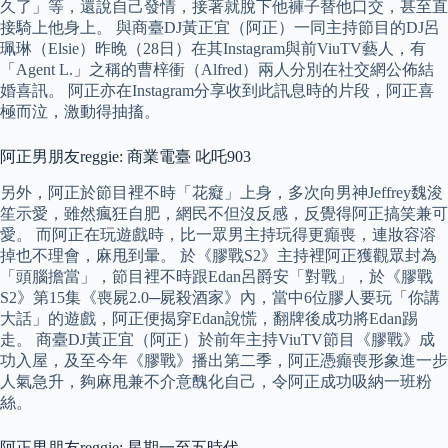
久了」等，還說自己發情，接著就脫下他褲子替他口交，甚至直
接騎上他身上。 與商臺DJ黃正宜（阿正）一同主持節目的DJ呂
珮琳（Elsie）昨晚（28日）在其Instagram與前ViuTV藝人，有
「Agent L.」之稱的曹梓衝（Alfred）兩人分別在社交網公佈結
婚喜訊。 阿正亦在Instagram分享收到此訊息時的片段，阿正喜
極而泣，激動得抽搐。
阿正男朋友reggie: 商業電臺 叱吒903
另外，阿正於節目裡不時「花癡」上身，多次向男神Jeffrey魏浚
笙示愛，雖然瘋狂自肥，網民不但沒反感，反覺得阿正搞笑兼可
愛。 而阿正在玩遊戲時，比一眾男主持玩得更癲喪，連妝容溶
掉也不理會，麻甩到暈。 於《膠戰S2》主持裡阿正獲觀眾封為
「頭腦擔當」，節目裡不時跟Edan呂爵安「對戰」，於《膠戰
S2》第15集《喪屍2.0─屍殺酒家》內，當中6位膠人要玩「你講
大話」的遊戲，阿正便揭穿Edan說慌，翻牌後成功將Edan踢
走。 商臺DJ黃正宜（阿正）於前年主持ViuTV節目《膠戰》成
功入屋，及至今年《膠戰》播出第二季，阿正憑癲喪形象進一步
人氣急升，夠麻甩兼不介意醜化自己，令阿正成功吸納一班粉
絲。
阿正男朋友reggie: 星期一至五時代