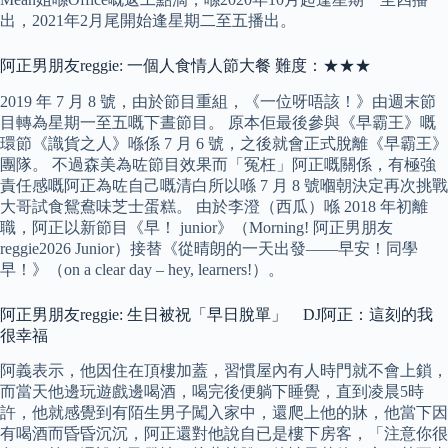
出，2021年2月尾開始逢星期二至五播出。
阿正男朋友reggie: 一個人食情人節大餐 難度：★★★
2019 年 7 月 8 號，由於節目重組，《一位呀唔該！》由週末節
目轉為星期一至五嘅下晝節目。 原本佢最後參與《早霸王》嘅
環節《識貨之人》喺係 7 月 6 號，之後就會正式脫離《早霸王》
團隊。 不過森美為咗節目效果而「冤枉」阿正嘅關係，有極強
責任感嘅阿正為咗自己嘅清白所以喺 7 月 8 號嗰朝決定再次挑戰
大哥試食鴛鴦味芝士蛋糕。 由於李澄（西瓜）喺 2018 年初離
職，阿正以新節目《早！ junior》（Morning! 阿正男朋友
reggie2026 Junior）接替《從晴朗的一天出發——早安！同學
早！》（on a clear day – hey, learners!）。
阿正男朋友reggie: 生日被祝「早日脫單」 DJ阿正：這刻的我
很幸福
阿義表示，他因住在頂樓加蓋，習慣屋內有人時門就不會上鎖，
而當天他邊玩遊戲邊喝酒，喝完後便躺下睡覺，直到凌晨5時
許，他就感覺到有陌生男子闖入家中，還爬上他的牀，他當下因
有喝酒而昏昏沉沉，阿正還對他說自已是樓下房客，「注意你很