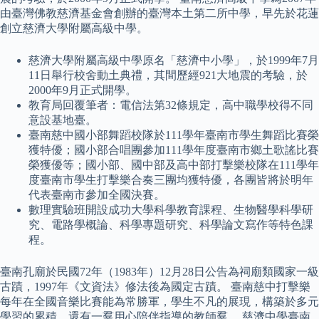
由臺灣佛教慈濟基金會創辦的臺灣本土第二所中學，早先於花蓮
創立慈濟大學附屬高級中學。
慈濟大學附屬高級中學原名「慈濟中小學」，於1999年7月
11日舉行校舍動土典禮，其間歷經921大地震的考驗，於
2000年9月正式開學。
教育局回覆筆者：電信法第32條規定，高中職學校得不同
意設基地臺。
臺南慈中國小部舞蹈校隊於111學年臺南市學生舞蹈比賽榮
獲特優；國小部合唱團參加111學年度臺南市鄉土歌謠比賽
榮獲優等；國小部、國中部及高中部打擊樂校隊在111學年
度臺南市學生打擊樂合奏三團均獲特優，各團皆將於明年
代表臺南市參加全國決賽。
數理實驗班開設成功大學科學教育課程、生物醫學科學研
究、電路學概論、科學專題研究、科學論文寫作等特色課
程。
臺南孔廟於民國72年（1983年）12月28日公告為祠廟類國家一級
古蹟，1997年《文資法》修法後為國定古蹟。 臺南慈中打擊樂
每年在全國音樂比賽能為常勝軍，學生不凡的展現，構築於多元
學習的累積，還有一羣用心陪伴指導的教師羣。 慈濟中學臺南