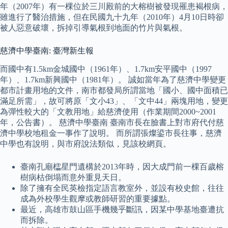
年（2007年）有一棵位於三川殿前的大榕樹被發現罹患褐根病，
雖進行了醫治措施，但在民國九十九年（2010年）4月10日時卻
被人惡意破壞，拆掉引導氣根到地面的竹片與氣根。
慈濟中學臺南: 臺灣新生報
而國中有1.5km金城國中（1961年）、1.7km安平國中（1997
年）、1.7km新興國中（1981年）。 誠如當年為了慈濟中學變更
都市計畫用地的文件，南市都發局所謂當地「國小、國中面積已
滿足所需」，故可將原「文小43」、「文中44」兩塊用地，變更
為彈性較大的「文教用地」給慈濟使用（作業期間2000~2001
年，公告書）。 慈濟中學臺南 臺南市長在臉書上對市府代付慈
濟中學校地租金一事作了說明。 而所謂張燦鍙市長往事，慈濟
中學也有說明，與市府說法類似，見該校網頁。
臺南孔廟櫺星門遺構於2013年時，因大成門前一棵百歲榕
樹病枯倒塌而意外重見天日。
除了擁有全民英檢指定語言教室外，並設有校史館，往往
成為外校學生觀摩或教師研習的重要據點。
最近，高雄市鼓山區手機幾乎斷訊，因某中學基地臺遭抗
而拆除。