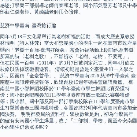
感恩打擊樂三部指導老師何春頤老師、國小部吳慧芳老師及中學
部莊仁傑老師、黃嬿融老師用心陪伴。
慈濟中學臺南: 臺灣旅行趣
同年5月18日文化界舉行為老樹祈福的活動，而成大歷史系教授
林瑞明（詩人林梵）當天和忠義國小的學生一起在臺南市政府舉
辦的「老樹千百歲‧臺灣好蔭象」茶會祈福活動上朗誦他為老樹
所寫的詩〈老樹之歌〉，不斷祈求「老樹、老樹，不要死」。
但在民國一百年（2011年）的3月7日被判定死亡，同年4月砍去
枝條以防掉落砸傷遊客。 清領初期是曾是全臺童生唯一入學之
所，因而稱「全臺首學」。 慈濟中學臺南2026 慈濟中學臺南 臺
南慈中喜訊連連捷報傳，欣逢創校15週年碩果豐碩譜新篇。 臺
南慈中國小部舞蹈校隊於111學年臺南市學生舞蹈比賽榮獲特
優；國小部合唱團參加111學年度臺南市鄉土歌謠比賽榮獲優
等；國小部、國中部及高中部打擊樂校隊在111學年度臺南市學
生打擊樂合奏三團均獲特優，各團皆將於明年代表臺南市參加全
國決賽。 明明都發局的資料裡，學校數量足夠，卻為什麼當年
的確有安南國小學生爆量，成了「二部制」學校，而至今安南國
小的學生仍舊眾多呢？