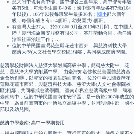
慈大附中現有高中部、國中部各三個年級，高中部每年級
各有5班，每班學生最多40名；國中部每年級各有7班(104
年以後)，106年以後每班學生最多36名；
國小
部六個年
級，每個年級各有2~4個班；幼兒園共6個班。
有臺灣人士27人，於2018年 9月至2019年3月間，在中國大
陸「廈門海旅海安服務有限公司」簽訂勞動合同，擔任海
滄區社區治理工作；…
位於中華民國臺灣花蓮縣花蓮市西郊，與慈濟科技大學、
慈濟大學(人文社會學院校區)相鄰，共同構成慈濟學園。
慈濟學校財團法人慈濟大學附屬高級中學，簡稱慈大附中、花
慈，是慈濟大學的附屬中學。 由臺灣知名佛教慈善團體慈濟基
金會所創辦，以豐富的校園生態而聞名。 位於中華民國臺灣花
蓮縣花蓮市西郊，與慈濟科技大學、慈濟大學(人文社會學院校
區)相鄰，共同構成慈濟學園。 臺南市私立慈濟高級中學，簡稱
臺南慈中，位於中華民國臺南市安平區，是一所於2007年成立的
中學，為目前臺南市的一所私立高級中學，並附設國中部，國小
部以及幼兒園。
慈濟中學臺南: 高中一學期費用
一掃中國明朝末年的八股取士，實行真正的取才，使得立國不久