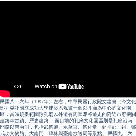
民國八十六年（1997年）左右，中華民國行政院文建會（今文化
部）委託國立成功大學建築系規畫一個以孔廟為中心的文化園
區，當時規畫範圍除孔廟以外還有周圍即將遷走的附近市府機關
建築等古蹟、歷史建築。 而目前的孔廟文化園區則是孔廟沿南
門路以南兩側，包括武德殿、永華宮、德化堂、延平郡王祠、鄭
成功文物館、大南門、碑林與臺南放送局等景點。 民國九十六