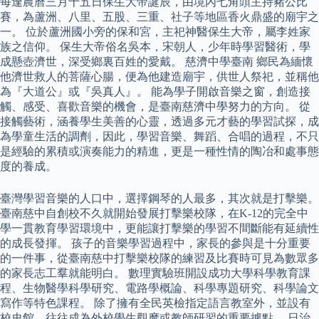
每逢農曆三月十五日保生大帝誕辰，由境內七角頭主持豬公比
賽，為蘆洲、八里、五股、三重、社子等地區香火鼎盛的廟宇之
一。 位於蘆洲國小旁的保和宮，主祀神醫保生大帝，屬李姓家
族之信仰。 保生大帝俗名吳本，宋朝人，少年時學習醫術，學
成懸壺濟世，深受鄉裏百姓的愛戴。 慈濟中學臺南 鄉民為緬懷
他濟世救人的菩薩心腸，便為他建造廟宇，供世人祭祀，並稱他
為『大道公』或『吳真人』。 能為學子開啟音樂之窗，創造接
觸、感受、喜歡音樂的機會，是臺南慈濟中學努力的方向。 從
接觸藝術，涵養學生美善的心靈，透過多元才藝的學習試探，成
為學童生活的調劑，因此，學習音樂、舞蹈、合唱的過程，不只
是經驗的累積或演奏能力的精進，更是一種性情的陶冶和處事態
度的養成。
臺灣學習音樂的人口中，選擇鋼琴的人最多，其次就是打擊樂。
臺南慈中自創校不久就開始發展打擊樂校隊，在K-12的完全中
學一貫教育學習環境中，更能讓打擊樂的學習不間斷能有延續性
的成長發揮。 孩子的音樂學習過程中，家長的參與是十分重要
的一件事，從臺南慈中打擊樂校隊的練習及比賽時可見為數眾多
的家長志工羣就能明白。 數理實驗班開設成功大學科學教育課
程、生物醫學科學研究、電路學概論、科學專題研究、科學論文
寫作等特色課程。 除了擁有全民英檢指定語言教室外，並設有
校史館，往往成為外校學生觀摩或教師研習的重要據點。 日治