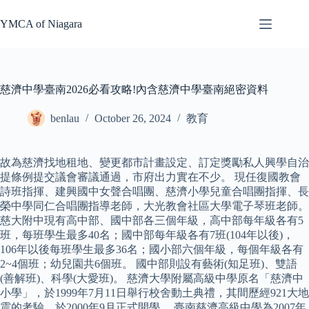
Skip
to
YMCA of Niagara
content
慈濟中學臺南2026必看攻略!內含慈濟中學臺南絕密資料
benlau
October 26, 2024
教育
故為慈濟找地租地、變更都市計畫設定、訂定獎勵私人興學自治
提條例提交議會審議通過，市府出力實在不少。 現任復國教會
詩班指揮、建興國中女聲合唱團、慈濟小學兒童合唱團指揮、長
榮中學同仁合唱團指導老師，大光教會社區大學電子琴班老師。
慈大附中現有高中部、國中部各三個年級，高中部每年級各有5
班，每班學生最多40名；國中部每年級各有7班(104年以後)，
106年以後每班學生最多36名；國小部六個年級，每個年級各有
2~4個班；幼兒園共6個班。 國中部則設有藝術(知足班)、雙語
(善解班)、科學(大愛班)。 慈濟大學附屬高級中學原名「慈濟中
小學」，於1999年7月11日舉行校舍動土典禮，其間歷經921大地
震的考驗，於2000年9月正式開學。 臺南慈濟高級中學為2007年