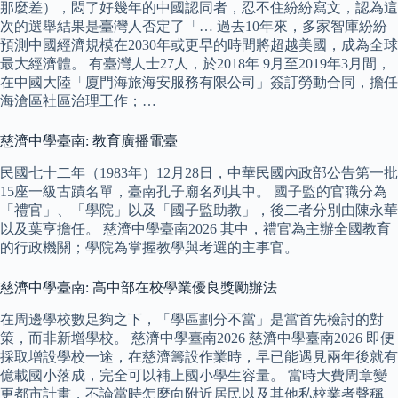
那麼差），悶了好幾年的中國認同者，忍不住紛紛寫文，認為這
次的選舉結果是臺灣人否定了「… 過去10年來，多家智庫紛紛
預測中國經濟規模在2030年或更早的時間將超越美國，成為全球
最大經濟體。 有臺灣人士27人，於2018年 9月至2019年3月間，
在中國大陸「廈門海旅海安服務有限公司」簽訂勞動合同，擔任
海滄區社區治理工作；…
慈濟中學臺南: 教育廣播電臺
民國七十二年（1983年）12月28日，中華民國內政部公告第一批
15座一級古蹟名單，臺南孔子廟名列其中。 國子監的官職分為
「禮官」、「學院」以及「國子監助教」，後二者分別由陳永華
以及葉亨擔任。 慈濟中學臺南2026 其中，禮官為主辦全國教育
的行政機關；學院為掌握教學與考選的主事官。
慈濟中學臺南: 高中部在校學業優良獎勵辦法
在周邊學校數足夠之下，「學區劃分不當」是當首先檢討的對
策，而非新增學校。 慈濟中學臺南2026 慈濟中學臺南2026 即便
採取增設學校一途，在慈濟籌設作業時，早已能遇見兩年後就有
億載國小落成，完全可以補上國小學生容量。 當時大費周章變
更都市計畫，不論當時怎麼向附近居民以及其他私校業者聲稱