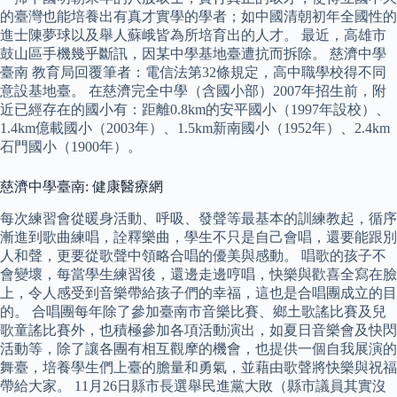
的臺灣也能培養出有真才實學的學者；如中國清朝初年全國性的
進士陳夢球以及舉人蘇峨皆為所培育出的人才。 最近，高雄市
鼓山區手機幾乎斷訊，因某中學基地臺遭抗而拆除。 慈濟中學
臺南 教育局回覆筆者：電信法第32條規定，高中職學校得不同
意設基地臺。 在慈濟完全中學（含國小部）2007年招生前，附
近已經存在的國小有：距離0.8km的安平國小（1997年設校）、
1.4km億載國小（2003年）、1.5km新南國小（1952年）、2.4km
石門國小（1900年）。
慈濟中學臺南: 健康醫療網
每次練習會從暖身活動、呼吸、發聲等最基本的訓練教起，循序
漸進到歌曲練唱，詮釋樂曲，學生不只是自己會唱，還要能跟別
人和聲，更要從歌聲中領略合唱的優美與感動。 唱歌的孩子不
會變壞，每當學生練習後，還邊走邊哼唱，快樂與歡喜全寫在臉
上，令人感受到音樂帶給孩子們的幸福，這也是合唱團成立的目
的。 合唱團每年除了參加臺南市音樂比賽、鄉土歌謠比賽及兒
歌童謠比賽外，也積極參加各項活動演出，如夏日音樂會及快閃
活動等，除了讓各團有相互觀摩的機會，也提供一個自我展演的
舞臺，培養學生們上臺的膽量和勇氣，並藉由歌聲將快樂與祝福
帶給大家。 11月26日縣市長選舉民進黨大敗（縣市議員其實沒