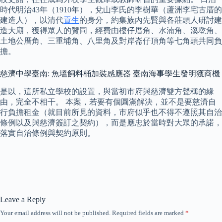
時代明治43年（1910年），兌山李氏的李樹華（蘆洲李宅古厝的
建造人），以清代
貢生
的身分，約集族內先賢與各莊頭人研討建
造大廟，獲得眾人的贊同，經費由樓仔厝角、水湳角、溪墘角、
土地公厝角、三重埔角、八里角及對岸崙仔頂角等七角頭共同負
擔。
慈濟中學臺南: 魚塭飼料桶加裝感應器 臺南海事學生發明獲商機
是以，這所私立學校的設置，與當初市府與慈濟雙方聲稱的緣
由，完全不相干。 本案，若要有個圓滿解決，並不是要慈濟自
行負擔租金（就目前所見的資料，市府似乎也不得不遵照其自治
條例以及與慈濟簽訂之契約），而是應忠於當時對大眾的承諾，
落實自治條例與契約原則。
Leave a Reply
Your email address will not be published.
Required fields are marked
*