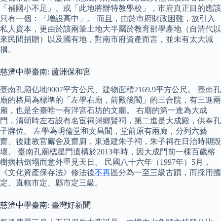
「補國小不足」、或「此地將辦特教學校」，市府真正目的應該
只有一個：「增設高中」。 而且，由於市府財政困難，故引入
私人資本，更由於該兩筆土地大半屬於教育部學產地（自清代以
來民間捐贈）以及國有地，對南市府資產而言，並未有太大減
損。
慈濟中學臺南: 蘆洲保和宮
臺南孔廟佔地9007平方公尺、建物面積2169.9平方公尺。 臺南孔
廟的格局為標準的「左學右廟，前殿後閣」的三合院，有三進兩
廂，也是全臺唯一有泮宮石坊的文廟。 右廟的第一進為大成
門，清朝時左右設有名宦祠與鄉賢祠，第二進是大成殿，供奉孔
子牌位。 左學為明倫堂和文昌閣，堂前原有兩廊，分列六藝
齋、後建教官廨舍及齋廚，東邊建朱子祠，朱子祠在日治時期毀
壞。 臺南孔廟櫺星門遺構於2013年時，因大成門前一棵百歲榕
樹病枯倒塌而意外重見天日。 民國八十六年（1997年）5月，
《文化資產保存法》修法後
不再
區分為一至三級古蹟，而採用國
定、直轄市定、縣市定三級。
慈濟中學臺南: 臺灣好新聞