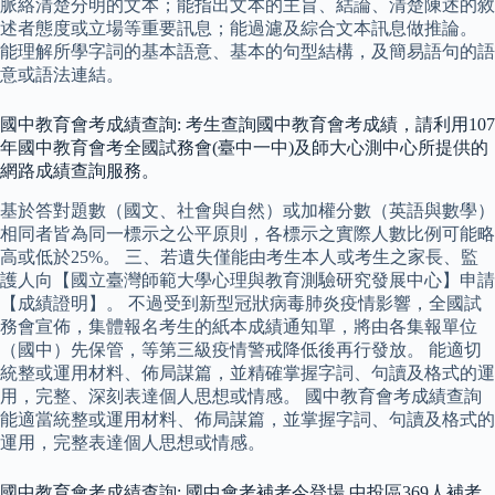
脈絡清楚分明的文本；能指出文本的主旨、結論、清楚陳述的敘
述者態度或立場等重要訊息；能過濾及綜合文本訊息做推論。
能理解所學字詞的基本語意、基本的句型結構，及簡易語句的語
意或語法連結。
國中教育會考成績查詢: 考生查詢國中教育會考成績，請利用107
年國中教育會考全國試務會(臺中一中)及師大心測中心所提供的
網路成績查詢服務。
基於答對題數（國文、社會與自然）或加權分數（英語與數學）
相同者皆為同一標示之公平原則，各標示之實際人數比例可能略
高或低於25%。 三、若遺失僅能由考生本人或考生之家長、監
護人向【國立臺灣師範大學心理與教育測驗研究發展中心】申請
【成績證明】。 不過受到新型冠狀病毒肺炎疫情影響，全國試
務會宣佈，集體報名考生的紙本成績通知單，將由各集報單位
（國中）先保管，等第三級疫情警戒降低後再行發放。 能適切
統整或運用材料、佈局謀篇，並精確掌握字詞、句讀及格式的運
用，完整、深刻表達個人思想或情感。 國中教育會考成績查詢
能適當統整或運用材料、佈局謀篇，並掌握字詞、句讀及格式的
運用，完整表達個人思想或情感。
國中教育會考成績查詢: 國中會考補考今登場 中投區369人補考