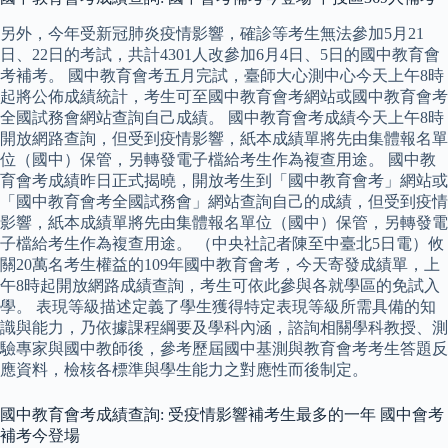
另外，今年受新冠肺炎疫情影響，確診等考生無法參加5月21
日、22日的考試，共計4301人改參加6月4日、5日的國中教育會
考補考。 國中教育會考五月完試，臺師大心測中心今天上午8時
起將公佈成績統計，考生可至國中教育會考網站或國中教育會考
全國試務會網站查詢自己成績。 國中教育會考成績今天上午8時
開放網路查詢，但受到疫情影響，紙本成績單將先由集體報名單
位（國中）保管，另轉發電子檔給考生作為複查用途。 國中教
育會考成績昨日正式揭曉，開放考生到「國中教育會考」網站或
「國中教育會考全國試務會」網站查詢自己的成績，但受到疫情
影響，紙本成績單將先由集體報名單位（國中）保管，另轉發電
子檔給考生作為複查用途。 （中央社記者陳至中臺北5日電）攸
關20萬名考生權益的109年國中教育會考，今天寄發成績單，上
午8時起開放網路成績查詢，考生可依此參與各就學區的免試入
學。 表現等級描述定義了學生獲得特定表現等級所需具備的知
識與能力，乃依據課程綱要及學科內涵，諮詢相關學科教授、測
驗專家與國中教師後，參考歷屆國中基測與教育會考考生答題反
應資料，檢核各標準與學生能力之對應性而後制定。
國中教育會考成績查詢: 受疫情影響補考生最多的一年 國中會考
補考今登場