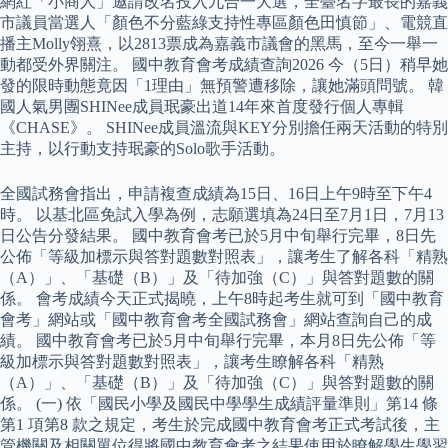
網紅「小商人」邀請改名投入九合一大選，全臺名字最長的嘉義
市議員當選人「顏色不分藍綠支持性專區顏色田慎節」、電競直
播主Molly翎熹，以2813票成為嘉義市議會的黑馬，至今一舉一
動都受外界關注。 國中教育會考成績查詢2026 今（5日）稍早她
發的限時動態竟因「1理由」無預警遭移除，讓她滿頭問號。 韓
國人氣男團SHINee成員珉豪出道14年來首度發行個人專輯
《CHASE》。 SHINee成員溫流與KEY分別擔任兩天活動的特別
主持，以行動支持珉豪的Solo歌手活動。
全國試務會指出，申請複查成績為15日、16日上午9時至下午4
時。 以基北區免試入學為例，志願選填為24日至7月1日，7月13
日公告分發結果。 國中教育會考已於5月中旬舉行完畢，8日先
公佈「等級加標示與答對題數對照表」，讓考生了解各科「精熟
（A）」、「基礎（B）」及「待加強（C）」與答對題數的關
係。 會考成績今天正式揭曉，上午8時起考生就可到「國中教育
會考」網站或「國中教育會考全國試務會」網站查詢自己的成
績。 國中教育會考已於5月中旬舉行完畢，本月8日先公佈「等
級加標示與答對題數對照表」，讓考生瞭解各科「精熟
（A）」、「基礎（B）」及「待加強（C）」與答對題數的關
係。 (一) 依「國民小學及國民中學學生成績評量準則」第14 條
第1 項第8 款之規定，考生於完成國中教育會考正式考試後，主
管機關及相關單位得將國中教育會考之結果使用於瞭解學生學習