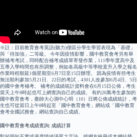
※註：目前教育會考英語(聽力)僅區分學生學習表現為「基礎」
與「待加強」二等級。 今年因疫情影響，國中教育會考另有舉
辦補考考試，同時配合補考成績單寄發作業，111學年度高中及
五專入學時間也有所調整，例如各高級中等學校直升入學之報名
作業時程順延1個星期至6月7日至15日辦理。 因為疫情有些考生
無法順利參加5月21日、22日的考試，4301人改參加6月4日、5日
的國中會考補考。 補考的成績統計資料會在6月15日公佈，考生
當天上午8時起也可上網查詢自己的成績。 有約20萬考生參加的
國中教育會考，臺師大心測中心明（10）日將公佈成績統計，考
生也可從當日上午8時起至「國中教育會考」網站或「國中教育
會考全國試務會」網站查詢自己成績。
國中教育會考成績查詢: 成績計算
對於明知不實或過度情緒謾罵之言論，經網友檢舉或本網站發