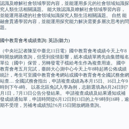
認識及瞭解社會領域學習內容，並能運用多元的社會領域知識探
究人類生活相關議題。 能大致認識及瞭解社會領域學習內容，
並能運用基礎的社會領域知識探究人類生活相關議題。 自然 能
融會貫通學習內容，並能運用探究能力解決需要多層次思考的問
題。
國中教育會考成績查詢: 英語(聽力)
（中央社記者陳至中臺北11日電）國中教育會考成績今天上午8
時開放網路查詢，但受到疫情影響，紙本成績單將先由集體報名
單位（國中）保管，另轉發電子檔給考生作為複查用途。 國中
教育會考五月完試，臺師大心測中心今天上午8時起將公佈成績
統計，考生可至國中教育會考網站或國中教育會考全國試務會網
站查… 全國試務會指出，申請複查成績為本月15日、16日上午9
時到下午4時。 以基北區免試入學為例，志願選填為6月24日到7
月1日，7月13日公告分發結果。 申請複查成績及結果通知或補
發成績通知單，申請時間從6月12日到13日的上午9時到16時，逾
期不受理，另補考成績預計6月15日開放網路查詢。