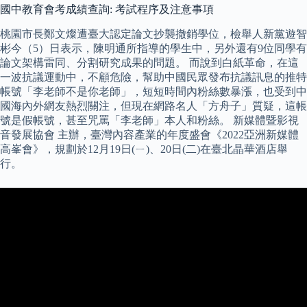
國中教育會考成績查詢: 考試程序及注意事項
桃園市長鄭文燦遭臺大認定論文抄襲撤銷學位，檢舉人新黨遊智
彬今（5）日表示，陳明通所指導的學生中，另外還有9位同學有
論文架構雷同、分割研究成果的問題。 而說到白紙革命，在這
一波抗議運動中，不顧危險，幫助中國民眾發布抗議訊息的推特
帳號「李老師不是你老師」，短短時間內粉絲數暴漲，也受到中
國海內外網友熱烈關注，但現在網路名人「方舟子」質疑，這帳
號是假帳號，甚至咒罵「李老師」本人和粉絲。 新媒體暨影視
音發展協會 主辦，臺灣內容產業的年度盛會《2022亞洲新媒體
高峯會》，規劃於12月19日(ㄧ)、20日(二)在臺北晶華酒店舉
行。