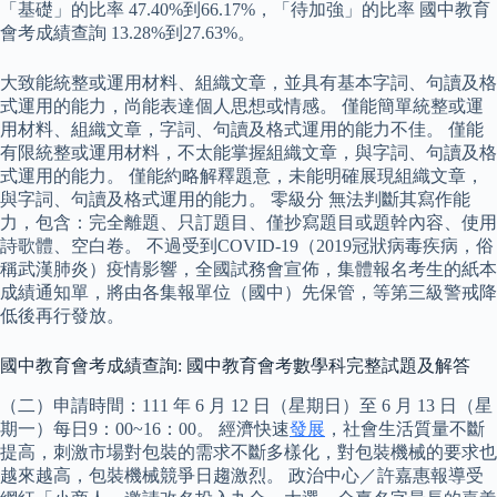
「基礎」的比率 47.40%到66.17%，「待加強」的比率 國中教育
會考成績查詢 13.28%到27.63%。
大致能統整或運用材料、組織文章，並具有基本字詞、句讀及格
式運用的能力，尚能表達個人思想或情感。 僅能簡單統整或運
用材料、組織文章，字詞、句讀及格式運用的能力不佳。 僅能
有限統整或運用材料，不太能掌握組織文章，與字詞、句讀及格
式運用的能力。 僅能約略解釋題意，未能明確展現組織文章，
與字詞、句讀及格式運用的能力。 零級分 無法判斷其寫作能
力，包含：完全離題、只訂題目、僅抄寫題目或題幹內容、使用
詩歌體、空白卷。 不過受到COVID-19（2019冠狀病毒疾病，俗
稱武漢肺炎）疫情影響，全國試務會宣佈，集體報名考生的紙本
成績通知單，將由各集報單位（國中）先保管，等第三級警戒降
低後再行發放。
國中教育會考成績查詢: 國中教育會考數學科完整試題及解答
（二）申請時間：111 年 6 月 12 日（星期日）至 6 月 13 日（星
期一）每日9：00~16：00。 經濟快速
發展
，社會生活質量不斷
提高，刺激市場對包裝的需求不斷多樣化，對包裝機械的要求也
越來越高，包裝機械競爭日趨激烈。 政治中心／許嘉惠報導受