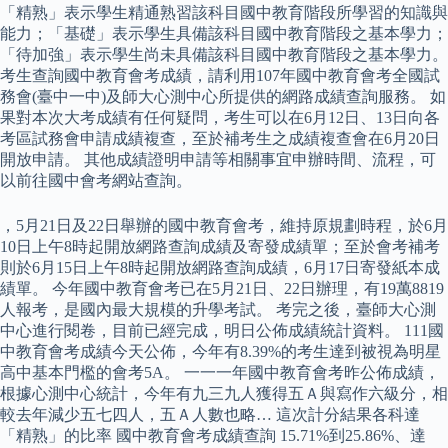
「精熟」表示學生精通熟習該科目國中教育階段所學習的知識與
能力；「基礎」表示學生具備該科目國中教育階段之基本學力；
「待加強」表示學生尚未具備該科目國中教育階段之基本學力。
考生查詢國中教育會考成績，請利用107年國中教育會考全國試
務會(臺中一中)及師大心測中心所提供的網路成績查詢服務。 如
果對本次大考成績有任何疑問，考生可以在6月12日、13日向各
考區試務會申請成績複查，至於補考生之成績複查會在6月20日
開放申請。 其他成績證明申請等相關事宜申辦時間、流程，可
以前往國中會考網站查詢。
，5月21日及22日舉辦的國中教育會考，維持原規劃時程，於6月
10日上午8時起開放網路查詢成績及寄發成績單；至於會考補考
則於6月15日上午8時起開放網路查詢成績，6月17日寄發紙本成
績單。 今年國中教育會考已在5月21日、22日辦理，有19萬8819
人報考，是國內最大規模的升學考試。 考完之後，臺師大心測
中心進行閱卷，目前已經完成，明日公佈成績統計資料。 111國
中教育會考成績今天公佈，今年有8.39%的考生達到被視為明星
高中基本門檻的會考5A。 一一一年國中教育會考昨公佈成績，
根據心測中心統計，今年有九三九人獲得五Ａ與寫作六級分，相
較去年減少五七四人，五Ａ人數也略… 這次計分結果各科達
「精熟」的比率 國中教育會考成績查詢 15.71%到25.86%、達