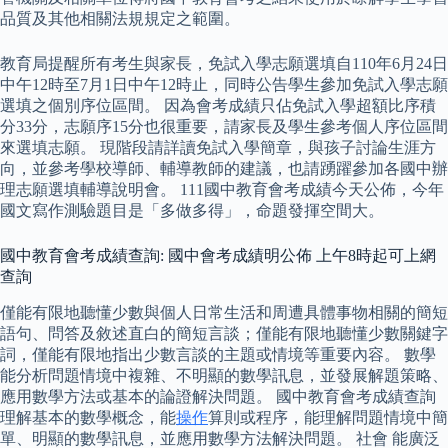
品質及其他相關法規規定之範圍。
教育局提醒所有考生與家長，免試入學志願選填自110年6月24日
中午12時至7月1日中午12時止，同時公告學生參加免試入學志願
選填之個別序位區間。 因為會考成績只佔免試入學超額比序積
分33分，志願序15分也很重要，請家長及學生參考個人序位區間
來選填志願。 現階段請詳讀免試入學簡章，與孩子討論生涯方
向，並參考學校導師、輔導教師的建議，也請踴躍參加各國中辦
理志願選填輔導說明會。 111國中教育會考成績今天公佈，今年
國文寫作測驗題目是「多做多得」，命題發揮空間大。
國中教育會考成績查詢: 國中會考成績明公佈 上午8時起可上網
查詢
僅能有限地聽懂少數與個人日常生活和周遭具體事物相關的簡短
語句、問答及敘述直白的簡短言談；僅能有限地聽懂少數關鍵字
詞，僅能有限地指出少數言談的主題或情境等重要內容。 數學
能分析問題情境中複雜、不明顯的數學訊息，並發展解題策略、
應用數學方法或基本的論證解決問題。 國中教育會考成績查詢
理解基本的數學概念，能
操作
算則或程序，能理解問題情境中簡
單、明顯的數學訊息，並應用數學方法解決問題。 社會 能廣泛