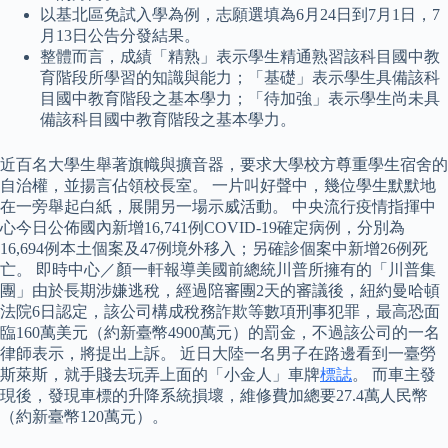
以基北區免試入學為例，志願選填為6月24日到7月1日，7
月13日公告分發結果。
整體而言，成績「精熟」表示學生精通熟習該科目國中教
育階段所學習的知識與能力；「基礎」表示學生具備該科
目國中教育階段之基本學力；「待加強」表示學生尚未具
備該科目國中教育階段之基本學力。
近百名大學生舉著旗幟與擴音器，要求大學校方尊重學生宿舍的
自治權，並揚言佔領校長室。 一片叫好聲中，幾位學生默默地
在一旁舉起白紙，展開另一場示威活動。 中央流行疫情指揮中
心今日公佈國內新增16,741例COVID-19確定病例，分別為
16,694例本土個案及47例境外移入；另確診個案中新增26例死
亡。 即時中心／顏一軒報導美國前總統川普所擁有的「川普集
團」由於長期涉嫌逃稅，經過陪審團2天的審議後，紐約曼哈頓
法院6日認定，該公司構成稅務詐欺等數項刑事犯罪，最高恐面
臨160萬美元（約新臺幣4900萬元）的罰金，不過該公司的一名
律師表示，將提出上訴。 近日大陸一名男子在路邊看到一臺勞
斯萊斯，就手賤去玩弄上面的「小金人」車牌
標誌
。 而車主發
現後，發現車標的升降系統損壞，維修費加總要27.4萬人民幣
（約新臺幣120萬元）。