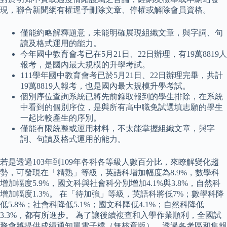
現，聯合新聞網有權逕予刪除文章、停權或解除會員資格。
僅能約略解釋題意，未能明確展現組織文章，與字詞、句
讀及格式運用的能力。
今年國中教育會考已在5月21日、22日辦理，有19萬8819人
報考，是國內最大規模的升學考試。
111學年國中教育會考已於5月21日、22日辦理完畢，共計
19萬8819人報考，也是國內最大規模升學考試。
個別序位查詢系統已將先前錄取報到的學生排除，在系統
中看到的個別序位，是與所有高中職免試選填志願的學生
一起比較產生的序別。
僅能有限統整或運用材料，不太能掌握組織文章，與字
詞、句讀及格式運用的能力。
若是透過103年到109年各科各等級人數百分比，來瞭解變化趨
勢，可發現在「精熟」等級，英語科增加幅度為8.9%，數學科
增加幅度5.9%，國文科與社會科分別增加4.1%與3.8%，自然科
增加幅度1.3%。 在「待加強」等級，英語科將低7%；數學科降
低5.8%；社會科降低5.1%；國文科降低4.1%；自然科降低
3.3%，都有所進步。 為了讓後續複查和入學作業順利，全國試
務會將提供成績通知單電子檔（無核章版），透過各考區和集報