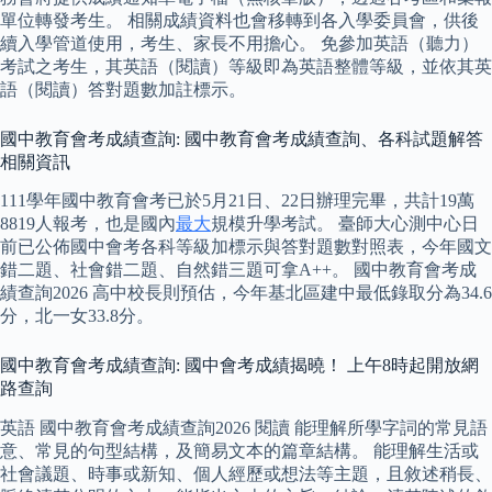
單位轉發考生。 相關成績資料也會移轉到各入學委員會，供後
續入學管道使用，考生、家長不用擔心。 免參加英語（聽力）
考試之考生，其英語（閱讀）等級即為英語整體等級，並依其英
語（閱讀）答對題數加註標示。
國中教育會考成績查詢: 國中教育會考成績查詢、各科試題解答
相關資訊
111學年國中教育會考已於5月21日、22日辦理完畢，共計19萬
8819人報考，也是國內
最大
規模升學考試。 臺師大心測中心日
前已公佈國中會考各科等級加標示與答對題數對照表，今年國文
錯二題、社會錯二題、自然錯三題可拿A++。 國中教育會考成
績查詢2026 高中校長則預估，今年基北區建中最低錄取分為34.6
分，北一女33.8分。
國中教育會考成績查詢: 國中會考成績揭曉！ 上午8時起開放網
路查詢
英語 國中教育會考成績查詢2026 閱讀 能理解所學字詞的常見語
意、常見的句型結構，及簡易文本的篇章結構。 能理解生活或
社會議題、時事或新知、個人經歷或想法等主題，且敘述稍長、