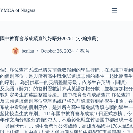
Skip
to
YMCA of Niagara
content
國中教育會考成績查詢好唔好2026!（小編推薦）
benlau
October 26, 2024
教育
個別序位查詢系統已將先前錄取報到的學生排除，在系統中看到
的個別序位，是與所有高中職免試選填志願的學生一起比較產生
的序別。 為提供單一的英語整體等級，依考生在英語（閱讀）
及英語（聽力）的答對題數計算其英語加權分數，並根據加權分
數判定考生的英語整體等級。 國中教育會考成績查詢 序位查詢
及志願選填個別序位查詢系統已將先前錄取報到的學生排除，在
系統中看到的個別序位，是與所有高中職免試選填志願的學生一
起比較產生的序別。 111年國中教育會考成績10日正式放榜，今
年作文滿分6級分的僅973人，不過彰化縣立竹塘國中卻出現一名
「另類狀元」… 國中會考昨公佈成績，高雄五福國中178人拿5A
以上佳績，其中有7人考入僅30個名額雄中科學班再當同學；屏