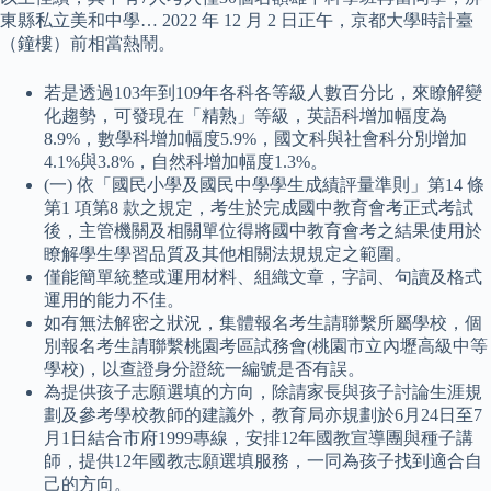
東縣私立美和中學… 2022 年 12 月 2 日正午，京都大學時計臺
（鐘樓）前相當熱鬧。
若是透過103年到109年各科各等級人數百分比，來瞭解變
化趨勢，可發現在「精熟」等級，英語科增加幅度為
8.9%，數學科增加幅度5.9%，國文科與社會科分別增加
4.1%與3.8%，自然科增加幅度1.3%。
(一) 依「國民小學及國民中學學生成績評量準則」第14 條
第1 項第8 款之規定，考生於完成國中教育會考正式考試
後，主管機關及相關單位得將國中教育會考之結果使用於
瞭解學生學習品質及其他相關法規規定之範圍。
僅能簡單統整或運用材料、組織文章，字詞、句讀及格式
運用的能力不佳。
如有無法解密之狀況，集體報名考生請聯繫所屬學校，個
別報名考生請聯繫桃園考區試務會(桃園市立內壢高級中等
學校)，以查證身分證統一編號是否有誤。
為提供孩子志願選填的方向，除請家長與孩子討論生涯規
劃及參考學校教師的建議外，教育局亦規劃於6月24日至7
月1日結合市府1999專線，安排12年國教宣導團與種子講
師，提供12年國教志願選填服務，一同為孩子找到適合自
己的方向。