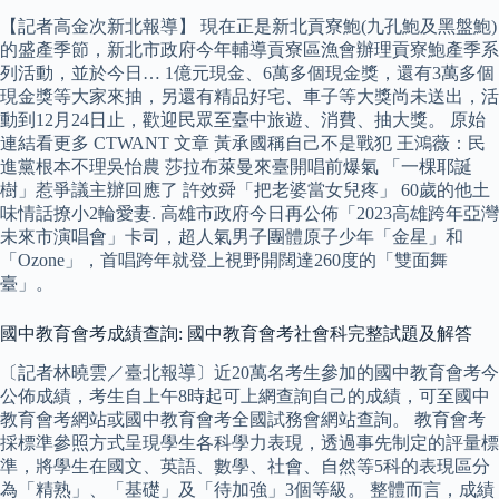
【記者高金次新北報導】 現在正是新北貢寮鮑(九孔鮑及黑盤鮑)
的盛產季節，新北市政府今年輔導貢寮區漁會辦理貢寮鮑產季系
列活動，並於今日… 1億元現金、6萬多個現金獎，還有3萬多個
現金獎等大家來抽，另還有精品好宅、車子等大獎尚未送出，活
動到12月24日止，歡迎民眾至臺中旅遊、消費、抽大獎。 原始
連結看更多 CTWANT 文章 黃承國稱自己不是戰犯 王鴻薇：民
進黨根本不理吳怡農 莎拉布萊曼來臺開唱前爆氣 「一棵耶誕
樹」惹爭議主辦回應了 許效舜「把老婆當女兒疼」 60歲的他土
味情話撩小2輪愛妻. 高雄市政府今日再公佈「2023高雄跨年亞灣
未來市演唱會」卡司，超人氣男子團體原子少年「金星」和
「Ozone」，首唱跨年就登上視野開闊達260度的「雙面舞
臺」。
國中教育會考成績查詢: 國中教育會考社會科完整試題及解答
〔記者林曉雲／臺北報導〕近20萬名考生參加的國中教育會考今
公佈成績，考生自上午8時起可上網查詢自己的成績，可至國中
教育會考網站或國中教育會考全國試務會網站查詢。 教育會考
採標準參照方式呈現學生各科學力表現，透過事先制定的評量標
準，將學生在國文、英語、數學、社會、自然等5科的表現區分
為「精熟」、「基礎」及「待加強」3個等級。 整體而言，成績