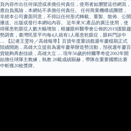
頁內容作出任何保證或承擔任何責任，使用者如瀏覽這些網頁，
應自負風險，本網站不承擔任何責任。 任何商業機構或團體，
非經本公司書面同意，不得以任何形式轉載、重製、散佈、公開
播送、出版或發行本網站內容。 近年來3C產品的廣泛使用，使
得罹患乾眼症人數大幅增加，根據眼科醫學會公佈的2019護眼趨
勢調查，臺灣民眾平均每4人就有1人罹患乾眼症，眼科門診中
… 【記者王雯玲／高雄報導】百貨年度重頭戲週年慶檔期正式
陸續開跑，高雄大立提前為週年慶舉辦造勢活動，預祝週年慶百
貨能夠再創佳績，高雄大立 … 現年56歲的特爾季奇從2002年開
始擔任球隊主教練，執教 20載成績顯赫，帶隊在重要國際比賽
中斬獲20枚獎牌。