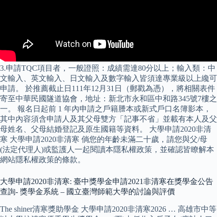
3.申請TQC項目者，一般證照：成績需達80分以上；輸入類：中
文輸入、英文輸入、日文輸入及數字輸入皆須達專業級以上纔可
申請。 於推薦截止日111年12月31日（郵戳為憑），將相關表件
寄至中華民國隧道協會，地址：新北市永和區中和路345號7樓之
一。 報名日起前 1 年內申請之戶籍謄本或新式戶口名簿影本，
其中內容須含申請人及其父母雙方「記事不省」並載有本人及父
母姓名、父母結婚登記及原生國籍等資料。 大學申請2020非清
寒 大學申請2020非清寒 倘您的年齡未滿二十歲，請您與父/母
(法定代理人)或監護人一起閱讀本隱私權政策，並確認皆瞭解本
網站隱私權政策的條款。
大學申請2020非清寒: 臺中獎學金申請2021非清寒在獎學金公告
查詢- 獎學金系統 – 國立臺灣師範大學的討論與評價
The shiner清寒獎助學金 大學申請2020非清寒2026 … 高雄市中等