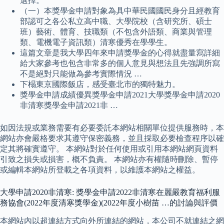
選擇。
（一）本獎學金申請對象為具中華民國國民身分且經教育
部認可之各公私立高中職、大學院校（含研究所、碩士
班）藝術、體育、技職類（不包含外語類、商業與管理
類、電機電子資訊類）清寒優秀在學學生。
這篇文章是我大學四年來申請獎學金的心得就盡量寫詳細
給大家參考也包含非常多的個人意見與想法且先強調所寫
不是絕對只能做為參考實際情況 …
下榻東京國際飯店，感受臺北市的獨特魅力。
獎學金申請成績優異獎學金申請2021大學獎學金申請2020
非清寒獎學金申請2021非 …
如因法規或業務需要有必要委託本網站相關單位提供服務時，本
網站亦會嚴格要求其遵守保密義務，並且採取必要檢查程序以確
定其將確實遵守。 本網站對於任何使用或引用本網站網頁資料
引致之損失或損害，概不負責。 本網站亦有權隨時刪除、暫停
或編輯本網站所登載之各項資料，以維護本網站之權益。
大學申請2020非清寒: 獎學金申請2022非清寒在麗嚴教育福利服
務協會(2022年度清寒獎學金)(2022年度小樹苗 …的討論與評價
本網站內以超連結方式向外所連結的網站，本公司不就連結之網