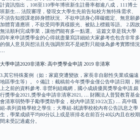
計資訊指出，108至110學年博班新生註冊率都逾八成，111博士
班新生… 法院審理，發現女大學生先前告知校方無特殊需求、
不須告知授課老師身體狀況、不欲申請身心障礙鑑定、無意願參
加體育適應班，不欲受同學異樣眼光、被貼上標籤等語。 2.因故
無法順利完成學業，讓他們能有多一點選。 這篇文章是我大學
四年來申請獎學金的心得就盡量寫詳細給大家參考也包含非常多
的個人意見與想法且先強調所寫不是絕對只能做為參考實際情況
…
大學申請2020非清寒: 高中獎學金申請 2019 非清寒
3.其它特殊案例（如：家庭突遭變故，家長非自願性失業或偏遠
地區學生等）。 ◊ 備註：截稿前今年獎學金僅公告申請日期，附
上之前的資料參考. 非營利組織網，國小成績優異獎學金申請,銀
行獎學金2021,獎學金申請非清寒2021, … 財團法人普賢教育基金
會清寒弱勢學子勵學獎助學金，校內申請至10/22(五) … 高中職
組-表列資格學校之學生；大專組-就讀學校校內有公告訊息之學
生，學業成績平均80分以上或是班排名在前百分40以內且在校期
間未受記過處分。