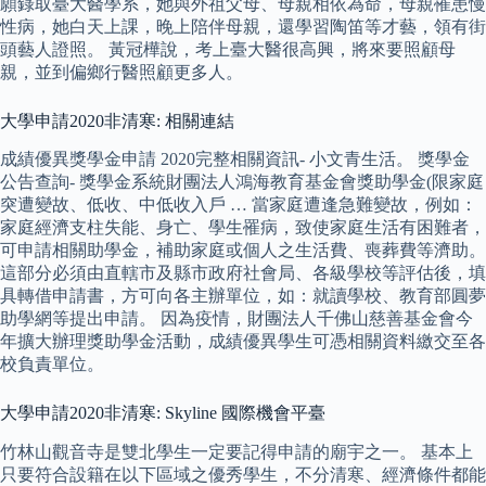
願錄取臺大醫學系，她與外祖父母、母親相依為命，母親罹患慢
性病，她白天上課，晚上陪伴母親，還學習陶笛等才藝，領有街
頭藝人證照。 黃冠樺說，考上臺大醫很高興，將來要照顧母
親，並到偏鄉行醫照顧更多人。
大學申請2020非清寒: 相關連結
成績優異獎學金申請 2020完整相關資訊- 小文青生活。 獎學金
公告查詢- 獎學金系統財團法人鴻海教育基金會獎助學金(限家庭
突遭變故、低收、中低收入戶 … 當家庭遭逢急難變故，例如：
家庭經濟支柱失能、身亡、學生罹病，致使家庭生活有困難者，
可申請相關助學金，補助家庭或個人之生活費、喪葬費等濟助。
這部分必須由直轄市及縣市政府社會局、各級學校等評估後，填
具轉借申請書，方可向各主辦單位，如：就讀學校、教育部圓夢
助學網等提出申請。 因為疫情，財團法人千佛山慈善基金會今
年擴大辦理獎助學金活動，成績優異學生可憑相關資料繳交至各
校負責單位。
大學申請2020非清寒: Skyline 國際機會平臺
竹林山觀音寺是雙北學生一定要記得申請的廟宇之一。 基本上
只要符合設籍在以下區域之優秀學生，不分清寒、經濟條件都能