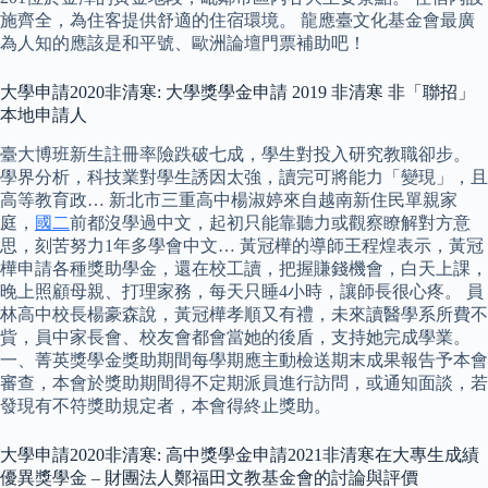
施齊全，為住客提供舒適的住宿環境。 龍應臺文化基金會最廣
為人知的應該是和平號、歐洲論壇門票補助吧！
大學申請2020非清寒: 大學獎學金申請 2019 非清寒 非「聯招」
本地申請人
臺大博班新生註冊率險跌破七成，學生對投入研究教職卻步。
學界分析，科技業對學生誘因太強，讀完可將能力「變現」，且
高等教育政… 新北市三重高中楊淑婷來自越南新住民單親家
庭，
國二
前都沒學過中文，起初只能靠聽力或觀察瞭解對方意
思，刻苦努力1年多學會中文… 黃冠樺的導師王程煌表示，黃冠
樺申請各種獎助學金，還在校工讀，把握賺錢機會，白天上課，
晚上照顧母親、打理家務，每天只睡4小時，讓師長很心疼。 員
林高中校長楊豪森說，黃冠樺孝順又有禮，未來讀醫學系所費不
貲，員中家長會、校友會都會當她的後盾，支持她完成學業。
一、菁英獎學金獎助期間每學期應主動檢送期末成果報告予本會
審查，本會於獎助期間得不定期派員進行訪問，或通知面談，若
發現有不符獎助規定者，本會得終止獎助。
大學申請2020非清寒: 高中獎學金申請2021非清寒在大專生成績
優異獎學金 – 財團法人鄭福田文教基金會的討論與評價