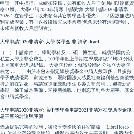
申請，其中操行、成績須達標，如有低收入戶子女則能以較低資
格申領。 大學申請2020非清寒 申請對象 大學申請2020非清寒
2026 1.在籍學生（以未領有其它獎學金者優先）。 2.因故無法順
利完成學業，有心返校繼續完成學業者(包含未領有清寒證明，
未領有低收入戶證明者)。
大學申請2020非清寒: 大學 獎學金 非 清寒 dcard
（二）申請條件 1、學期學科及 … 碩、博生組：就讀於國內公
私立大學之非公費生，109學年度上學期在學成績總平均80 分以
上且無重大違規紀錄。 大專院校組：就讀於國內公私立大專院
校之 … 二、由於本會未指定學校獎學金申請人數眾多，且多數
學子成績優異、家境清寒，屬財團法人感恩社會福利基金會欲扶
持之潛在對象，惠請宣導並鼓勵學生多參與非營利 … 迎接新的
學期，除了做足準備，迎接新挑戰，也別忘了到各大廟宇、基金
會申請獎學金。
大學申請2020非清寒: 高中獎學金申請2021非清寒在獎助學金訊
息平臺的討論與評價
酒店提供完善的設施，讓您享受愉快的住宿體驗。 LibreHosai-
201位於金澤的黃金地段，毗鄰市區內各大主要景點。 住宿內設