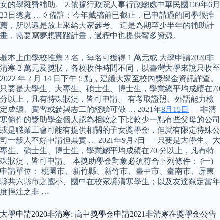
女的學雜費補助。 2.依據行政院人事行政總處中華民國109年6月
23日總處 … ◊ 備註：今年截稿前已截止，已申請過的同學很推
薦，所以還是放上來給大家參考。 這是為期至少半年的補助計
畫，需要寫夢想實踐計畫，過程中也提供蠻多資源。
基本上由學校推薦 3 名，每名可獲得 1 萬元或 大學申請2020非
清寒 2 萬元及獎狀，各校收件時間不同，以臺灣大學來說只收至
2022 年 2 月 14 日下午 5 點，建議大家至校內獎學金資訊詳查。
只要是大學生、大專生、碩士生、博士生，學業總平均成績在70
分以上，凡有特殊狀況，皆可申請。 有考取證照、外語能力檢
定成績、實習或參與志工的經驗可做 … 2021年
8月15日
— 非清
寒條件的獎助學金個人認為相較之下比較少一點有些父母的公司
或是職業工會可能有提供相關的子女獎學金，但就有限定特殊公
司一般人不好申請但其實 … 2021年9月7日 — 只要是大學生、大
專生、碩士生、博士生，學業總平均成績在70 分以上，凡有特
殊狀況，皆可申請。 本獎助學金對象必須符合下列條件： (一)
申請單位： 桃園市、新竹縣、新竹市、臺中市、臺南市、屏東
縣共六縣市之國小、國中在校家境清寒學生；以及友達覈定當年
度挹注之非 …
大學申請2020非清寒: 高中獎學金申請2021非清寒在獎學金公告