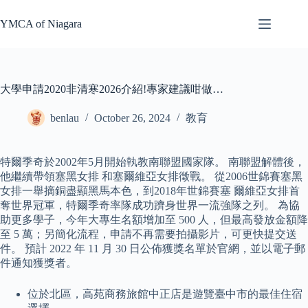
Skip
to
YMCA of Niagara
content
大學申請2020非清寒2026介紹!專家建議咁做…
benlau
October 26, 2024
教育
特爾季奇於2002年5月開始執教南聯盟國家隊。 南聯盟解體後，
他繼續帶領塞黑女排 和塞爾維亞女排徵戰。 從2006世錦賽塞黑
女排一舉摘銅盡顯黑馬本色，到2018年世錦賽塞 爾維亞女排首
奪世界冠軍，特爾季奇率隊成功躋身世界一流強隊之列。 為協
助更多學子，今年大專生名額增加至 500 人，但最高發放金額降
至 5 萬；另簡化流程，申請不再需要拍攝影片，可更快提交送
件。 預計 2022 年 11 月 30 日公佈獲獎名單於官網，並以電子郵
件通知獲獎者。
位於北區，高苑商務旅館中正店是遊覽臺中市的最佳住宿