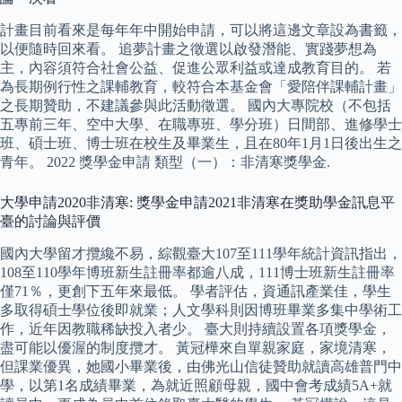
計畫目前看來是每年年中開始申請，可以將這邊文章設為書籤，
以便隨時回來看。 追夢計畫之徵選以啟發潛能、實踐夢想為
主，內容須符合社會公益、促進公眾利益或達成教育目的。 若
為長期例行性之課輔教育，較符合本基金會「愛陪伴課輔計畫」
之長期贊助，不建議參與此活動徵選。 國內大專院校（不包括
五專前三年、空中大學、在職專班、學分班）日間部、進修學士
班、碩士班、博士班在校生及畢業生，且在80年1月1日後出生之
青年。 2022 獎學金申請 類型（一）：非清寒獎學金.
大學申請2020非清寒: 獎學金申請2021非清寒在獎助學金訊息平
臺的討論與評價
國內大學留才攬纔不易，綜觀臺大107至111學年統計資訊指出，
108至110學年博班新生註冊率都逾八成，111博士班新生註冊率
僅71％，更創下五年來最低。 學者評估，資通訊產業佳，學生
多取得碩士學位後即就業；人文學科則因博班畢業多集中學術工
作，近年因教職稀缺投入者少。 臺大則持續設置各項獎學金，
盡可能以優渥的制度攬才。 黃冠樺來自單親家庭，家境清寒，
但課業優異，她國小畢業後，由佛光山信徒贊助就讀高雄普門中
學，以第1名成績畢業，為就近照顧母親，國中會考成績5A+就