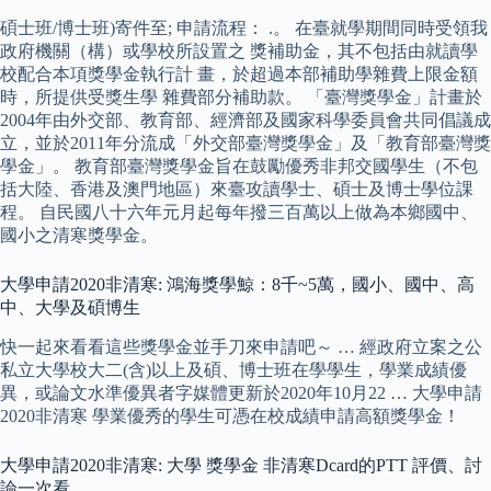
碩士班/博士班)寄件至; 申請流程： .。 在臺就學期間同時受領我
政府機關（構）或學校所設置之 獎補助金，其不包括由就讀學
校配合本項獎學金執行計 畫，於超過本部補助學雜費上限金額
時，所提供受獎生學 雜費部分補助款。 「臺灣獎學金」計畫於
2004年由外交部、教育部、經濟部及國家科學委員會共同倡議成
立，並於2011年分流成「外交部臺灣獎學金」及「教育部臺灣獎
學金」。 教育部臺灣獎學金旨在鼓勵優秀非邦交國學生（不包
括大陸、香港及澳門地區）來臺攻讀學士、碩士及博士學位課
程。 自民國八十六年元月起每年撥三百萬以上做為本鄉國中、
國小之清寒獎學金。
大學申請2020非清寒: 鴻海獎學鯨：8千~5萬，國小、國中、高
中、大學及碩博生
快一起來看看這些獎學金並手刀來申請吧～ … 經政府立案之公
私立大學校大二(含)以上及碩、博士班在學學生，學業成績優
異，或論文水準優異者字媒體更新於2020年10月22 … 大學申請
2020非清寒 學業優秀的學生可憑在校成績申請高額獎學金！
大學申請2020非清寒: 大學 獎學金 非清寒Dcard的PTT 評價、討
論一次看