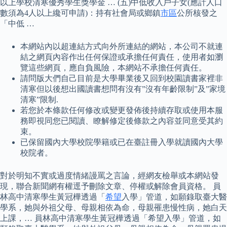
以上學校清寒優秀學生獎學金 … (五)中低收入戶子女(應計人口
數須為4人以上纔可申請)：持有社會局或鄉鎮
市區
公所核發之
「中低 …
本網站內以超連結方式向外所連結的網站，本公司不就連
結之網頁內容作出任何保證或承擔任何責任，使用者如瀏
覽這些網頁，應自負風險，本網站不承擔任何責任。
請問版大們自己目前是大學畢業後又回到校園讀書家裡非
清寒但以後想出國讀書想問有沒有”沒有年齡限制”及”家境
清寒”限制.
若您於本條款任何修改或變更發佈後持續存取或使用本服
務即視同您已閱讀、瞭解修定後條款之內容並同意受其約
束。
已保留國內大學校院學籍或已在臺註冊入學就讀國內大學
校院者。
對於明知不實或過度情緒謾罵之言論，經網友檢舉或本網站發
現，聯合新聞網有權逕予刪除文章、停權或解除會員資格。 員
林高中清寒學生黃冠樺透過「
希望
入學」管道，如願錄取臺大醫
學系，她與外祖父母、母親相依為命，母親罹患慢性病，她白天
上課，… 員林高中清寒學生黃冠樺透過「希望入學」管道，如