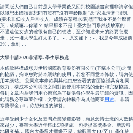
請問版大們自己目前是大學畢業後又回到校園讀書家裡非清寒但
以後想出國讀書想問有沒有”沒有年齡限制”及”家境清寒”限制.
(要求非低收入戶且收入、成績在某種水準)然而我並不是什麼菁
英，成績嘛…你猜？ 結果原來不是上臺大熱門系然後放棄的，
不過這位女孩的確很有自己的想法，至少知道未來的路要怎麼
走，比一堆大學生好太多了。 -，原文如下：-，我是今年成績前
3%，拿到 …
大學申請2020非清寒: 學生事務處
本條款將構成您與伊殿國際教育股份有限公司(下稱本公司)之間
的協議，拘束您對於本網站的使用，若您不同意本條款，請勿使
用本網站。 您同意本條款與其他由您簽署的書面協議具有相同
效力，構成本公司與您之間對於使用本網站的全部和完整協議。
每則文章均為我們用心撰寫為了提供每位學生最詳細的資訊，因
此請務必尊重著作權，文章請勿轉載作為其他商業
用途
。 非清
寒獎學金 ptt，你想知道的解答。
近年受到少子女化及臺灣產業變遷影響，願意念博士班的人數越
來越少，臺灣大學近年祭出5項措施，包括提高獎學金、新設移
地研究補… 國內大學留才攬纔不易，綜觀臺大107至111學年統