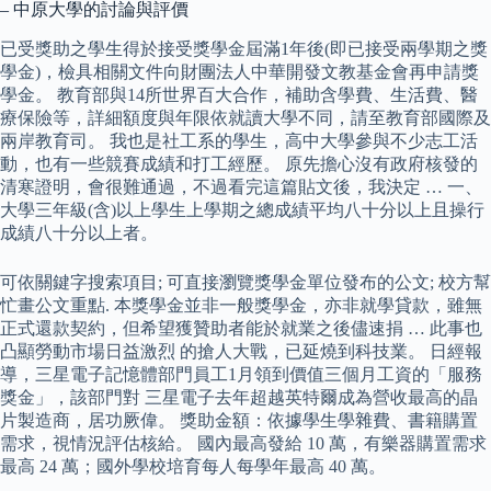
– 中原大學的討論與評價
已受獎助之學生得於接受獎學金屆滿1年後(即已接受兩學期之獎
學金)，檢具相關文件向財團法人中華開發文教基金會再申請獎
學金。 教育部與14所世界百大合作，補助含學費、生活費、醫
療保險等，詳細額度與年限依就讀大學不同，請至教育部國際及
兩岸教育司。 我也是社工系的學生，高中大學參與不少志工活
動，也有一些競賽成績和打工經歷。 原先擔心沒有政府核發的
清寒證明，會很難通過，不過看完這篇貼文後，我決定 … 一、
大學三年級(含)以上學生上學期之總成績平均八十分以上且操行
成績八十分以上者。
可依關鍵字搜索項目; 可直接瀏覽獎學金單位發布的公文; 校方幫
忙畫公文重點. 本獎學金並非一般獎學金，亦非就學貸款，雖無
正式還款契約，但希望獲贊助者能於就業之後儘速捐 … 此事也
凸顯勞動市場日益激烈 的搶人大戰，已延燒到科技業。 日經報
導，三星電子記憶體部門員工1月領到價值三個月工資的「服務
獎金」，該部門對 三星電子去年超越英特爾成為營收最高的晶
片製造商，居功厥偉。 獎助金額：依據學生學雜費、書籍購置
需求，視情況評估核給。 國內最高發給 10 萬，有樂器購置需求
最高 24 萬；國外學校培育每人每學年最高 40 萬。