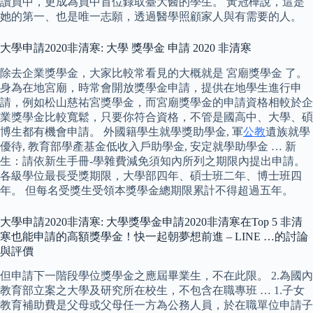
讀員中，更成為員中首位錄取臺大醫的學生。 黃冠樺說，這是
她的第一、也是唯一志願，透過醫學照顧家人與有需要的人。
大學申請2020非清寒: 大學 獎學金 申請 2020 非清寒
除去企業獎學金，大家比較常看見的大概就是 宮廟獎學金 了。
身為在地宮廟，時常會開放獎學金申請，提供在地學生進行申
請，例如松山慈祐宮獎學金，而宮廟獎學金的申請資格相較於企
業獎學金比較寬鬆，只要你符合資格，不管是國高中、大學、碩
博生都有機會申請。 外國籍學生就學獎助學金, 軍
公教
遺族就學
優待, 教育部學產基金低收入戶助學金, 安定就學助學金 … 新
生：請依新生手冊-學雜費減免須知內所列之期限內提出申請。
各級學位最長受獎期限，大學部四年、碩士班二年、博士班四
年。 但每名受獎生受領本獎學金總期限累計不得超過五年。
大學申請2020非清寒: 大學獎學金申請2020非清寒在Top 5 非清
寒也能申請的高額獎學金！快一起朝夢想前進 – LINE …的討論
與評價
但申請下一階段學位獎學金之應屆畢業生，不在此限。 2.為國內
教育部立案之大學及研究所在校生，不包含在職專班 … 1.子女
教育補助費是父母或父母任一方為公務人員，於在職單位申請子