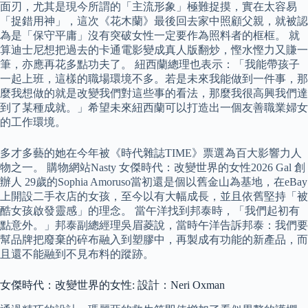
面刃，尤其是現今所謂的「主流形象」極難捉摸，實在太容易
「捉錯用神」，這次《花木蘭》最後回去家中照顧父親，就被認
為是「保守平庸」沒有突破女性一定要作為照料者的框框。 就
算迪士尼想把過去的卡通電影變成真人版翻炒，慳水慳力又賺一
筆，亦應再花多點功夫了。 紐西蘭總理也表示：「我能帶孩子
一起上班，這樣的職場環境不多。若是未來我能做到一件事，那
麼我想做的就是改變我們對這些事的看法，那麼我很高興我們達
到了某種成就。」希望未來紐西蘭可以打造出一個友善職業婦女
的工作環境。
多才多藝的她在今年被《時代雜誌TIME》票選為百大影響力人
物之一。 購物網站Nasty 女傑時代：改變世界的女性2026 Gal 創
辦人 29歲的Sophia Amoruso當初還是個以舊金山為基地，在eBay
上開設二手衣店的女孩，至今以有大幅成長，並且依舊堅持「被
酷女孩啟發靈感」的理念。 當午洋找到邦泰時，「我們起初有
點意外。」邦泰副總經理吳眉菱說，當時午洋告訴邦泰：我們要
幫品牌把廢棄的碎布融入到塑膠中，再製成有功能的新產品，而
且還不能融到不見布料的蹤跡。
女傑時代：改變世界的女性: 設計：Neri Oxman