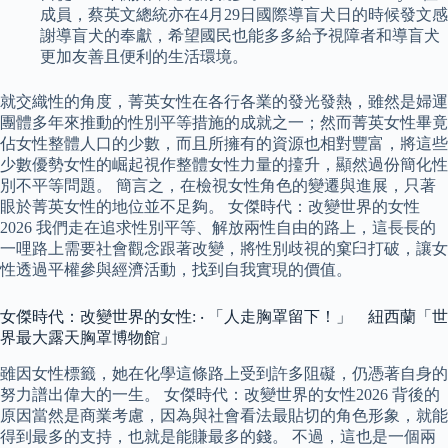
成員，蔡英文總統亦在4月29日國際導盲犬日的時候發文感
謝導盲犬的奉獻，希望國民也能多多給予視障者和導盲犬
更加友善且便利的生活環境。
就交織性的角度，菁英女性在各行各業的發光發熱，雖然是婦運
團體多年來推動的性別平等措施的成就之一；然而菁英女性畢竟
佔女性整體人口的少數，而且所擁有的資源也相對豐富，將這些
少數優勢女性的崛起視作整體女性力量的擡升，顯然過份簡化性
別不平等問題。 簡言之，在檢視女性角色的變遷與進展，只著
眼於菁英女性的地位並不足夠。 女傑時代：改變世界的女性
2026 我們走在追求性別平等、解放兩性自由的路上，這長長的
一哩路上需要社會觀念跟著改變，將性別歧視的窠臼打破，讓女
性透過平權參與經濟活動，找到自我實現的價值。
女傑時代：改變世界的女性: ‧ 「人走胸罩留下！」 紐西蘭「世
界最大露天胸罩博物館」
雖因女性標籤，她在化學這條路上受到許多阻礙，仍憑著自身的
努力譜出偉大的一生。 女傑時代：改變世界的女性2026 背後的
原因當然是商業考慮，因為與社會看法最貼切的角色形象，就能
得到最多的支持，也就是能賺最多的錢。 不過，這也是一個兩