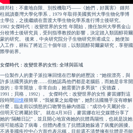
鍾邦柱：不畫地自限、別投機取巧——《她們，好厲害》 鍾邦
柱就讀臺灣大學化學系，1979 年取得美國賓州大學生物化學博
士學位，之後繼續在普渡大學生物化學系進行博士後研究。
1982 女傑時代：改變世界的女性 年開始，擔任加州大學舊金山
分校博士後研究員，受到指導教授的影響，決定踏入類固醇荷爾
蒙的研究。 後來，中央研究院分子生物研究所甫成立，她便加
入工作，耕耘了將近三十個年頭，以類固醇荷爾蒙研究，享譽國
際學術界。
女傑時代：改變世界的女性: 全球與區域
一位製作人的妻子派拉琳回憶在巴黎的經歷說：“她很漂亮，與
許多法國男孩約會……但她認爲他們都是老腦筋，而她是非常開
放的；非常開放，非常自由，她需要許多男孩”（安德森，
1991；貝格，1992）。 女傑時代：改變世界的女性 麥當娜對這
段時間
回憶
很簡單，“我被棄之如廢物”，她對法國幾乎沒有瞭解
什麼，臨走前以憤怒的口吻警告赫內德茲：“成功今天屬於你，
但明天它將屬於我”。 就在4月30日，麥當娜在社交媒體分享了
她的“隔離日記”，並且開心地宣佈她的抗體爲陽性，也就是說她
很可能感染了病毒，但體內產生了抗體讓她躲過了病魔的困擾。
不過美國疾控中心方面也表示稱，目前還不清楚擁有抗體是否能