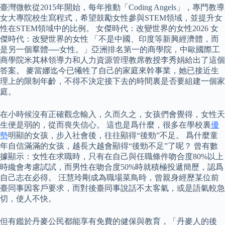
臺灣微軟從2015年開始，每年推動「Coding Angels」，專門教導
女大專院校生寫程式，希望鼓勵女性參與STEM領域，並提升女
性在STEM領域中的比例。 女傑時代：改變世界的女性2026 女
傑時代：改變世界的女性 「不是中國、印度等新興經濟體，而
是另一個羣體──女性。」亞洲排名第一的商學院，中歐國際工
商學院米其林領導力和人力資源管理教席教授李秀娟給出了這個
答案。 麥當娜迄今已犧牲了自己的家庭來幹事業，她已接近生
理上的限制年齡，不得不決定接下去的時間裏是否要組建一個家
庭。
在小時候沒有正確觀念輸入，久而久之，女孩們會覺得，女性天
生便是弱的，從而喪失信心。 這也是爲什麼，很多在學校裏
優
勢
明顯的女孩，步入社會後，往往顯得“後勁”不足。 爲什麼童
年自信滿滿的女孩，越長大越會顯得“後勁不足”了呢？ 曾有數
據顯示：女性在求職時，只有在自己與任職條件吻合度80%以上
時纔會考慮試試，而男性在吻合度50%時就積極投遞簡歷，認爲
自己志在必得。 汪慧玲剛成為職場菜鳥時，曾親身經歷某位前
臺同事因客戶要求，而對後臺同事說話不太客氣，或是語氣較急
切，使人不快。
但有鑑於丹麥公民都能享有免費的健保與教育，「丹麥人的後