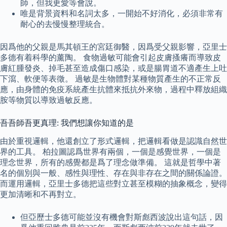
師，但我更愛等會說。
唯是背景資料和名詞太多，一開始不好消化，必須非常有
耐心的去慢慢整理統合。
因爲他的父親是馬其頓王的宮廷御醫，因爲受父親影響，亞里士
多德有着科學的薰陶。 食物過敏可能會引起皮膚搔癢而導致皮
膚紅腫發炎、掉毛甚至造成傷口感染，或是腸胃道不適產生上吐
下瀉、軟便等表徵。 過敏是生物體對某種物質產生的不正常反
應，由身體的免疫系統產生抗體來抵抗外來物，過程中釋放組織
胺等物質以導致過敏反應。
吾吾師吾更真理: 我們想讓你知道的是
由於重視邏輯，他還創立了形式邏輯，把邏輯看做是認識自然世
界的工具。 柏拉圖認爲世界有兩個，一個是感覺世界，一個是
理念世界，所有的感覺都是爲了理念做準備。 這就是哲學中著
名的個別與一般、感性與理性、存在與非存在之間的關係論證。
而運用邏輯，亞里士多德把這些對立甚至模糊的抽象概念，變得
更加清晰和不再對立。
但亞歷士多德可能並沒有機會對斯彪西波說出這句話，因