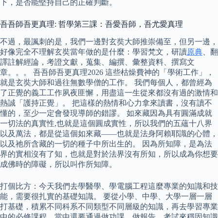
下，是否能堅持自己的正確判斷。
吾吾師吾更真理: 哲學第三課：吾愛吾師，吾尤愛真理
不過，最諷刺的是，我們一邊對玄奘大師推崇備至，但另一邊，
好像完全不理解玄奘當年做的是什麼：學習梵文，研讀
原典
、翻
譯註解經論，考證文獻，蒐集、編撰、彙整資料、撰寫文
章。。。 吾吾師吾更真理2026 這些枯燥費神的「學術工作」，
就是玄奘大師和過往無數學僧的工作。 我們每個人，都曾經為
了正覺的義工工作夙夜匪懈，用盡這一生從來都沒有過的激情和
熱誠「護持正覺」。 把這樣的熱情和心力拿來讀書，沒有讀不
懂的，至少一定會發現導師的錯謬。 如來藏因為具有圓滿成就
一切法的真實性,也就是這個圓成實性，所以我們的五蘊十八界
以及萬法，都是從這個如來藏——也就是法身阿賴耶識的心體，
以及祂所含藏的一切的種子中所出生的。 因為所知障，是為法
界的實相沒有了知，也就是對於法界沒有所知，所以成為你想要
成佛時的障礙，所以叫作所知障。
打個比方：今天我們去學醫學、學電腦工程這麼專業的知識和技
能，需要很扎實的基礎知識。 要從小學、中學、大學一層一層
打基礎，積累不同科系不同類型不同層級的知識，再去學習專業
中的必修課程，當中還要通過做功課、做報告、考試來穩固知識