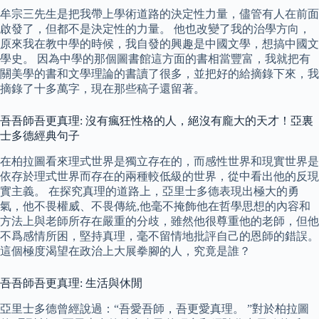
牟宗三先生是把我帶上學術道路的決定性力量，儘管有人在前面
啟發了，但都不是決定性的力量。 他也改變了我的治學方向，
原來我在教中學的時候，我自發的興趣是中國文學，想搞中國文
學史。 因為中學的那個圖書館這方面的書相當豐富，我就把有
關美學的書和文學理論的書讀了很多，並把好的給摘錄下來，我
摘錄了十多萬字，現在那些稿子還留著。
吾吾師吾更真理: 沒有瘋狂性格的人，絕沒有龐大的天才！亞裏
士多德經典句子
在柏拉圖看來理式世界是獨立存在的，而感性世界和現實世界是
依存於理式世界而存在的兩種較低級的世界，從中看出他的反現
實主義。 在探究真理的道路上，亞里士多德表現出極大的勇
氣，他不畏權威、不畏傳統,他毫不掩飾他在哲學思想的內容和
方法上與老師所存在嚴重的分歧，雖然他很尊重他的老師，但他
不爲感情所困，堅持真理，毫不留情地批評自己的恩師的錯誤。
這個極度渴望在政治上大展拳腳的人，究竟是誰？
吾吾師吾更真理: 生活與休閒
亞里士多德曾經說過：“吾愛吾師，吾更愛真理。 ”對於柏拉圖