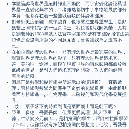
本體論認爲世界是絕對靜止不動的，而宇宙變化論認爲世
界是一直變化無常的，二者雖然都切中了事物發展的部分
本質，但都存在着一些難以辯駁的悖論和漏洞。
劉老師風度翩翩，教學認真，也很關注並尊重學生，是頗
獲繫上同學好評的一位真博士，我也曾以我師為榮，尤其
是劉老師於1988年就大法官釋字第228號有關國家賠償法第
13條是否違憲所寫的不同意見書，更曾讓我為之激賞不
已。
在柏拉圖的理念世界中，只有理念世界是最完美的世界，
現實世界是理念世界的影子，只有理念世界是追求真、
善、美的唯一途徑，而模仿現實世界的詩或藝術都處於較
低級的世界，是對人們追求真理的阻礙，對人們的健康、
完美的妨礙。
因爲正是數學和幾何學中所展示出的演繹推理，直觀數
理，讓哲學與數學之間產生了奇妙的化學反應，由此推動
着西方哲學進一步向物理學、非歐幾何和現代化學發展提
升。
比如，葉子落下的時候到底是葉面朝上還是朝下呢？
亞里士多德：吾愛吾師，但我更愛真理1 其人亞里士多
德，生活於公元前 年，是柏拉圖的學生，跟隨柏拉圖學習
了20年，但卻並沒有按照柏拉圖的思想走，他說，吾愛吾