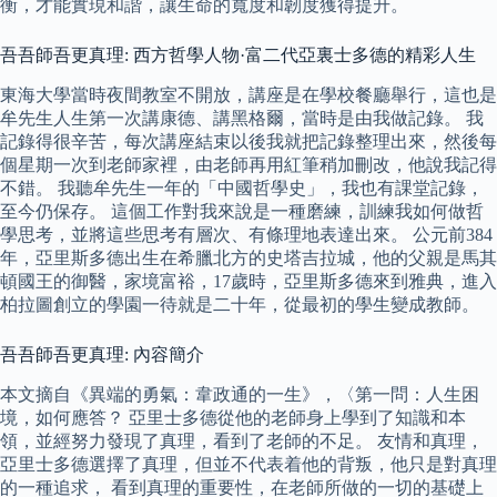
衡，才能實現和諧，讓生命的寬度和韌度獲得提升。
吾吾師吾更真理: 西方哲學人物·富二代亞裏士多德的精彩人生
東海大學當時夜間教室不開放，講座是在學校餐廳舉行，這也是
牟先生人生第一次講康德、講黑格爾，當時是由我做記錄。 我
記錄得很辛苦，每次講座結束以後我就把記錄整理出來，然後每
個星期一次到老師家裡，由老師再用紅筆稍加刪改，他說我記得
不錯。 我聽牟先生一年的「中國哲學史」，我也有課堂記錄，
至今仍保存。 這個工作對我來說是一種磨練，訓練我如何做哲
學思考，並將這些思考有層次、有條理地表達出來。 公元前384
年，亞里斯多德出生在希臘北方的史塔吉拉城，他的父親是馬其
頓國王的御醫，家境富裕，17歲時，亞里斯多德來到雅典，進入
柏拉圖創立的學園一待就是二十年，從最初的學生變成教師。
吾吾師吾更真理: 內容簡介
本文摘自《異端的勇氣：韋政通的一生》，〈第一問：人生困
境，如何應答？ 亞里士多德從他的老師身上學到了知識和本
領，並經努力發現了真理，看到了老師的不足。 友情和真理，
亞里士多德選擇了真理，但並不代表着他的背叛，他只是對真理
的一種追求， 看到真理的重要性，在老師所做的一切的基礎上