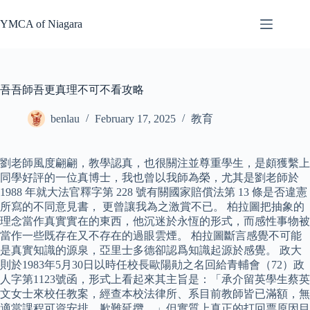
Skip
to
YMCA of Niagara
content
吾吾師吾更真理不可不看攻略
benlau
February 17, 2025
教育
劉老師風度翩翩，教學認真，也很關注並尊重學生，是頗獲繫上
同學好評的一位真博士，我也曾以我師為榮，尤其是劉老師於
1988 年就大法官釋字第 228 號有關國家賠償法第 13 條是否違憲
所寫的不同意見書， 更曾讓我為之激賞不已。 柏拉圖把抽象的
理念當作真實實在的東西，他沉迷於永恆的形式，而感性事物被
當作一些既存在又不存在的過眼雲煙。 柏拉圖斷言感覺不可能
是真實知識的源泉，亞里士多德卻認爲知識起源於感覺。 政大
則於1983年5月30日以時任校長歐陽勛之名回給青輔會（72）政
人字第1123號函，形式上看起來其主旨是：「承介留英學生蔡英
文女士來校任教案，經查本校法律所、系目前教師皆已滿額，無
適當課程可資安排，歉難延攬。」但實質上真正的打回票原因目