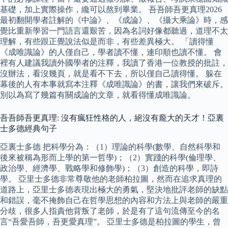
基礎，加上實際操作，纔可以熬到畢業。 吾吾師吾更真理2026
最初翻開學者註解的《中論》、《成論》、《攝大乘論》時，感
覺比重新學習一門語言還艱苦，因為名詞好像都聽過，道理不太
理解，有些跟正覺說法似是而非，有些差異極大。 「讀得懂
《成唯識論》的人僅自己，學者讀不懂，連印順也讀不懂。 會
裡有人建議我讀外國學者的注釋，我讀了香港一位教授的批註，
沒辦法，看沒幾頁，就是看不下去，所以僅自己讀得懂。 躲在
幕後的人有本事就寫本注釋《成唯識論》的書，讓我們來破斥。
別以為寫了幾篇有關成論的文章，就看得懂成唯識論。
吾吾師吾更真理: 沒有瘋狂性格的人，絕沒有龐大的天才！亞裏
士多德經典句子
亞裏士多德 把科學分為：（1）理論的科學(數學、自然科學和
後來被稱為形而上學的第一哲學)；（2）實踐的科學(倫理學、
政治學、經濟學、戰略學和修飾學)；（3）創造的科學，即詩
學。 亞里士多德非常尊敬他的老師柏拉圖，然而在追求真理的
道路上，亞里士多德表現出極大的勇氣，堅決地批評老師的缺點
和錯誤，毫不掩飾自己在哲學思想的內容和方法上與老師的嚴重
分歧，很多人指責他背叛了老師，於是有了這句流傳至今的名
言“吾愛吾師，吾更愛真理”。 亞里士多德是柏拉圖的學生，曾