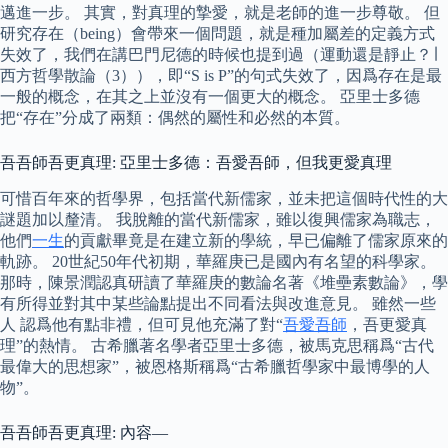
邁進一步。 其實，對真理的摯愛，就是老師的進一步尊敬。 但
研究存在（being）會帶來一個問題，就是種加屬差的定義方式
失效了，我們在講巴門尼德的時候也提到過（運動還是靜止？∣
西方哲學散論（3）），即“S is P”的句式失效了，因爲存在是最
一般的概念，在其之上並沒有一個更大的概念。 亞里士多德
把“存在”分成了兩類：偶然的屬性和必然的本質。
吾吾師吾更真理: 亞里士多德：吾愛吾師，但我更愛真理
可惜百年來的哲學界，包括當代新儒家，並未把這個時代性的大
謎題加以釐清。 我脫離的當代新儒家，雖以復興儒家為職志，
他們
一生
的貢獻畢竟是在建立新的學統，早已偏離了儒家原來的
軌跡。 20世紀50年代初期，華羅庚已是國內有名望的科學家。
那時，陳景潤認真研讀了華羅庚的數論名著《堆壘素數論》，學
有所得並對其中某些論點提出不同看法與改進意見。 雖然一些
人 認爲他有點非禮，但可見他充滿了對“
吾愛吾師
，吾更愛真
理”的熱情。 古希臘著名學者亞里士多德，被馬克思稱爲“古代
最偉大的思想家”，被恩格斯稱爲“古希臘哲學家中最博學的人
物”。
吾吾師吾更真理: 內容—