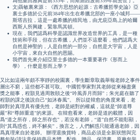
爲他重回雅典是前335年，而斯彪西波前339年就去世了。
文|聶敏裏來源：《西方思想的起源：古希臘哲學史論》亞
裏士多德於公元前384年出生在希臘北部的一座小城邦——
斯塔吉拉，這是一處希臘的殖民地，由尤庇亞島上的哈爾
西斯人所興建，緊靠馬其頓。
現在，我們認爲科學是認識世界改造世界的工具，是一種
技術和手段，但在古希臘，人們並不這麼看，他們認爲大
自然是神聖的，人是自然的一部分，自然是大宇宙，人是
小宇宙，來自大自然的恩賜。
我們首先來介紹亞里士多德的一本重要著作《形而上
學》，什麼是形而上學？
又比如這兩年頗不寧靜的校園裏，學生斷章取義舉報老師之事件
層出不窮，這些都不甚可取。 中國哲學家對其老師從來極盡褒
獎之能事，程顥見過周敦頤之後“吟風弄月而歸”；朱光庭在聽了
程顥的課之後說自己“如沐春風”。 所以從韓愈的角度來看，老
師對於真理具有優先性，老師是絕對的權威，這就是“師道尊
嚴”和“尊師重道”的來源。 在韓愈看來，老師是道的載體，因
爲“道之所存，師之所存也”，若沒有老師，“道”自然不能彰顯，
則“其爲惑也，終不解矣”，換言之，人們解惑只能通過老師，因
爲真理來自於老師。 辦理退換貨時，商品必須是全新狀態與完
整包裝(請注意保持商品本體、配件、贈品、保證書、原廠包裝