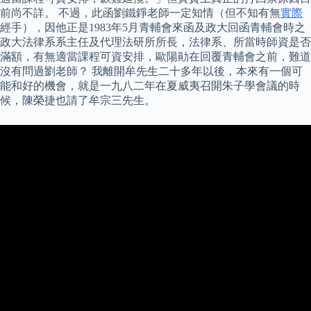
前尚不詳。 不過，此函劉鐵錚老師一定知情（但不知有無
實際
經手），因他正是1983年5月青輔會來函及政大回函青輔會時之
政大法律系系主任及代理法研所所長，法律系、所當時師資是否
滿額，有無適當課程可資安排，歐陽勛在回覆青輔會之前，難道
沒有問過劉老師？ 我離開牟先生二十多年以後，本來有一個可
能和好的機會，就是一九八二年在夏威夷召開朱子學會議的時
候，陳榮捷也請了牟宗三先生。