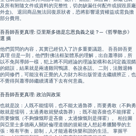
及所有附隨文件或資料的完整性，切勿缺漏任何配件或損毀原廠
外盒)。 退回商品無法回復原狀者，恐將影響退貨權益或需負擔
部分費用。
吾吾師吾更真理: 亞里斯多德是忘恩負義之徒？─《哲學散步》
選 摘
他們質問的內容，其實已經切入了許多重要議題。 吾吾師吾更
真理 但是一則，他們對佛法框架體系的理解，出自蕭導師，所
以不免與導師一樣，犯上將不同經論的理論架構和名詞定義混餚
的錯誤，結果就是兩邊雞同鴨講、各說各話。 二則，法難退轉
的同修們，可能沒有正覺的人力財力和出版管道去繼續辨正，也
不覺得與蕭導師繼續溝通下去有何意義。
吾吾師吾更真理: 政治與政策
也就是說：人既不能懦弱，也不能太過魯莽，而要勇敢（不夠勇
敢就是懦弱，太過勇敢就變成魯莽）；既不能吝嗇也不能揮霍，
而要慷慨（不夠慷慨即是吝嗇，太過慷慨則是揮霍）。 柏拉圖
與亞里士多德兩人關於倫理道德的規範使人想起希臘醫學的主
張：唯有平衡，節制，人才能過着快樂和諧的生活。 掌握平