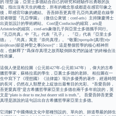
的 理型 論，亞里士多德結合自己的研究和經驗作出勇敢的反
駁，指出沒有天生的概念，所有的概念形成都是在感官印象之
後，即感官印象的總結。 吾吾師吾更真理 孔亞尚真網是在線學
習者聯盟『孔亞學園』（微信公衆號：conf-aris）主持陳慶博士
出資並設計的學術網站。 Conf是Confucius的縮寫，aris是
Aristoteles的縮寫，conf-aris象徵孔子與亞里士多德攜手同行。
『孔亞尚真』中『孔』代表『孔子』，『亞』代表『亞里士多
德』，『尚真』寓意『崇尚真理』。 “敬重[προτιμᾶν]真理[τὴν
ἀλήθειαν]卻是神聖之事[ὅσιον]”：這是整個哲學的核心精神所
在，也解釋了“爲保存真理之故而駁倒師友們的論述”的終極合法
性依據。
這個人便是柏拉圖（公元前427年-公元前347年），偉大的古希
臘哲學家，蘇格拉底的學生，亞裏士多德的老師。 柏拉圖在一
生中寫下了《理想國》《法律篇》等許多優秀的著作，經過時間
的長河，仍然在人類歷史上綻放出最奪目的光彩。 “吾愛吾師，
吾更愛真理”是古希臘哲學家亞里士多德在兩千多年前說的，英
文是“plato is dear to me,but dearer still is truth.”。 吾愛吾師吾更愛
真理是誰說的這句話出自古希臘哲學家亞里士多德。
它消解了中國傳統文化中那種預設的、單向的、師道尊嚴的師生