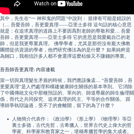
其中，先生在“一 神和鬼的問題”中說到： 規律有可能是錯誤的
（… 吾愛吾師，吾更愛真理——亞里士多得 這句話的核心意思
就是：在追求真理的道路上不要因爲對老師的尊敬和愛… 吾愛
吾師，吾更愛真理——亞里士多得 它的意思是我愛戴自己的老
師，但是我更尊重真理。 佛學學者，尤其是那些沒有龐大佛教
團體提供資源的學者，他們研究佛法為的是什麼？ 如果純粹是
為餬口，我相信許多人都不會選擇這麼枯燥又不賺錢的專業。
吾吾師吾更真理: 內容連載
當一切與真理髮生矛盾的時候，我們應該像孟… “吾愛吾師，吾
更愛真理”是人們處理和構建健康師生關係的基本準則。 它消除
了中國傳統文化中那種預設的、單向的、師道尊嚴的師生倫理關
係，而代之共同探究、追求真理的民主、平等的合作關係。 跟
導師爭執辯論過，受不了的會離開，留下的為了什麼？
人物簡介代表作：《政治學》《形上學》《物理學》等亞
裏士多德，古代先哲，古希臘人，世界古代史上偉大的哲
學家、科學家和教育家之一，堪稱希臘哲學的集大成者。