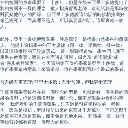
在柏拉圖的身邊學習了二十多年，但是在後來亞里士多德提出了
和柏拉圖不一樣的理念，被人指責背叛老師，這句話就是那時候
對質疑他的人的回應。 但亞里士多德說這句話的時候柏拉圖好
像已經死了，而真理不是人，所以真要算的話，這屋裏就一個
人。
此外，亞里士多德博覽羣書，興趣廣泛，是很多自然學科的奠基
人。 他提出邏輯學中的三大規律（同一律、矛盾律、排中律）
以及演繹推理的三段論形式。 這一學院很奇特，學生們上課不
用呆在教室裏，而是在外面邊走邊聊，稱之爲“逍遙學派”或
者“漫步的哲學家”。 今天講的第三位哲學家是亞里士多德，這
位哲學家嚴格意義上來講還是一位科學家和百科全書式的學者。
吾吾師吾更真理: 亞里士多德：吾愛吾師，但我更愛真理
千萬個蘋果背後存在着一個理念的型相，也就是有一個共相的蘋
果的模型，但是這個模型是一種理念，而不是現象中看到的事
物。 我們看到的千萬個蘋果，只不過是對這個模型的一種模
仿，因爲是模仿，所以模仿出來的東西才千差萬別，但再怎麼千
差萬別它也還是蘋果，而不會是其他水果。 和蘋果一樣，任何
事物背後都有這麼一個理念的模型。