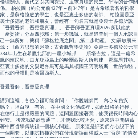
倫理關係，而代之以共同探究、追求真理的民主、平等的合作關
係。 柏拉圖（約公元前427年－前347年）是古希臘著名的哲學
家，是蘇格拉底的學生，也是亞裏士多德的老師。 柏拉圖是亞
裏士多德的老師和朋友，曾經有一句名言就是亞裏士多德所說
「吾愛吾師，吾更愛真理」。 吾吾師吾更真理2026 所以他的
「產婆術」分為四步驟：第一步譏諷，就是追問到一個人承認自
己一無所知，簡稱「蘇格拉底之問」;第二步助產。 文|聶敏裏來
源：《西方思想的起源：古希臘哲學史論》亞裏士多德於公元前
384年出生在希臘北部的一座小城邦——斯塔吉拉，這是一處希
臘的殖民地，由尤庇亞島上的哈爾西斯人所興建，緊靠馬其頓。
亞裏士多德的父親尼各馬可是馬其頓國王阿明塔斯二世的御醫，
而他的母親則是哈爾西斯人。
吾愛吾師，吾更愛真理
講到這裡，各位心裡可能會問：「你脫離師門，內心有負疚
嗎？」坦白說，有的。 在中國文化傳統裡，如此出格的行徑，
在德行上是很嚴重的問題，這問題困擾著我，使我很長時間內心
難安。 後來我終於想通了，才使我比較坦然，原來這中間糾葛
著中西哲學傳統裡一個核心問題。 原來這是評委們存心設下的
一個圈套，以測試指揮家們在發現錯誤而權威人士“否定”的情況