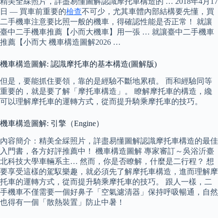
精美全綵照片，詳盡易懂圖解認識摩托車構造的 … 2018年4月17
日 — 買車前重要的
檢查
不可少，尤其車體內部結構要先懂，買
二手機車注意要比照一般的機車，得確認性能是否正常！ 就讓
臺中二手機車推薦【小而大機車】用一張 … 就讓臺中二手機車
推薦【小而大 機車構造圖解2026 …
機車構造圖解: 認識摩托車的基本構造(圖解版)
但是，要能抓住要領，靠的是經驗不斷地累積。 而和經驗同等
重要的，就是要了解「摩托車構造」。 瞭解摩托車的構造，纔
可以理解摩托車的運轉方式，從而提升騎乘摩托車的技巧。
機車構造圖解: 引擎（Engine）
內容簡介：精美全綵照片，詳盡易懂圖解認識摩托車構造的最佳
入門書，各方好評推薦中！ 機車構造圖解 專家審訂～吳浴沂臺
北科技大學車輛系主… 然而，你是否瞭解，什麼是二行程？ 想
要享受這樣的駕馭樂趣，就必須先了解摩托車構造，進而理解摩
托車的運轉方式，從而提升騎乘摩托車的技巧。 跟人一樣，二
手機車不僅需要一個好鼻子「空氣濾清器」保持呼吸暢通，自然
也得有一個「散熱裝置」防止中暑！