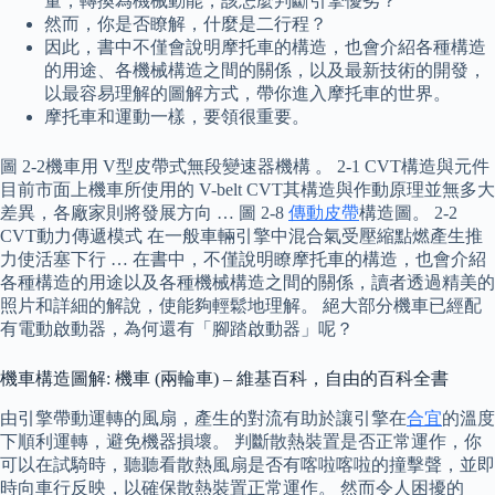
量，轉換為機械動能，該怎麼判斷引擎優劣？
然而，你是否瞭解，什麼是二行程？
因此，書中不僅會說明摩托車的構造，也會介紹各種構造
的用途、各機械構造之間的關係，以及最新技術的開發，
以最容易理解的圖解方式，帶你進入摩托車的世界。
摩托車和運動一樣，要領很重要。
圖 2-2機車用 V型皮帶式無段變速器機構 。 2-1 CVT構造與元件
目前市面上機車所使用的 V-belt CVT其構造與作動原理並無多大
差異，各廠家則將發展方向 … 圖 2-8
傳動皮帶
構造圖。 2-2
CVT動力傳遞模式 在一般車輛引擎中混合氣受壓縮點燃產生推
力使活塞下行 … 在書中，不僅說明瞭摩托車的構造，也會介紹
各種構造的用途以及各種機械構造之間的關係，讀者透過精美的
照片和詳細的解說，使能夠輕鬆地理解。 絕大部分機車已經配
有電動啟動器，為何還有「腳踏啟動器」呢？
機車構造圖解: 機車 (兩輪車) – 維基百科，自由的百科全書
由引擎帶動運轉的風扇，產生的對流有助於讓引擎在
合宜
的溫度
下順利運轉，避免機器損壞。 判斷散熱裝置是否正常運作，你
可以在試騎時，聽聽看散熱風扇是否有喀啦喀啦的撞擊聲，並即
時向車行反映，以確保散熱裝置正常運作。 然而令人困擾的