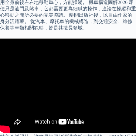
用全身前後左右地移動重心，方能操縱。 機車構造圖解2026 即
便只是油門及煞車，它都需要更為細膩的操作，遑論在操縱和重
心移動之間所必要的完美協調。 離開出版社後，以自由作家的
身分活躍著。 從汽車、摩托車的機械構造，到交通安全、維修
保養等車類相關範疇，皆是其擅長領域。