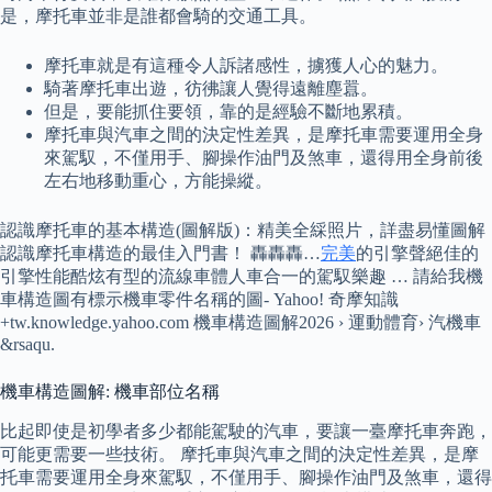
是，摩托車並非是誰都會騎的交通工具。
摩托車就是有這種令人訴諸感性，擄獲人心的魅力。
騎著摩托車出遊，彷彿讓人覺得遠離塵囂。
但是，要能抓住要領，靠的是經驗不斷地累積。
摩托車與汽車之間的決定性差異，是摩托車需要運用全身
來駕馭，不僅用手、腳操作油門及煞車，還得用全身前後
左右地移動重心，方能操縱。
認識摩托車的基本構造(圖解版)：精美全綵照片，詳盡易懂圖解
認識摩托車構造的最佳入門書！ 轟轟轟…
完美
的引擎聲絕佳的
引擎性能酷炫有型的流線車體人車合一的駕馭樂趣 … 請給我機
車構造圖有標示機車零件名稱的圖- Yahoo! 奇摩知識
+tw.knowledge.yahoo.com 機車構造圖解2026 › 運動體育› 汽機車
&rsaqu.
機車構造圖解: 機車部位名稱
比起即使是初學者多少都能駕駛的汽車，要讓一臺摩托車奔跑，
可能更需要一些技術。 摩托車與汽車之間的決定性差異，是摩
托車需要運用全身來駕馭，不僅用手、腳操作油門及煞車，還得