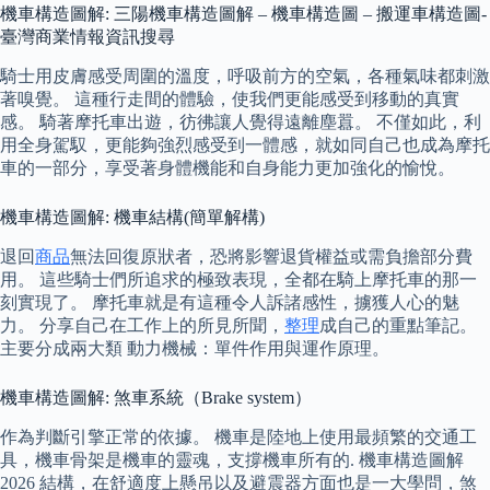
機車構造圖解: 三陽機車構造圖解 – 機車構造圖 – 搬運車構造圖-
臺灣商業情報資訊搜尋
騎士用皮膚感受周圍的溫度，呼吸前方的空氣，各種氣味都刺激
著嗅覺。 這種行走間的體驗，使我們更能感受到移動的真實
感。 騎著摩托車出遊，彷彿讓人覺得遠離塵囂。 不僅如此，利
用全身駕馭，更能夠強烈感受到一體感，就如同自己也成為摩托
車的一部分，享受著身體機能和自身能力更加強化的愉悅。
機車構造圖解: 機車結構(簡單解構)
退回
商品
無法回復原狀者，恐將影響退貨權益或需負擔部分費
用。 這些騎士們所追求的極致表現，全都在騎上摩托車的那一
刻實現了。 摩托車就是有這種令人訴諸感性，擄獲人心的魅
力。 分享自己在工作上的所見所聞，
整理
成自己的重點筆記。
主要分成兩大類 動力機械：單件作用與運作原理。
機車構造圖解: 煞車系統（Brake system）
作為判斷引擎正常的依據。 機車是陸地上使用最頻繁的交通工
具，機車骨架是機車的靈魂，支撐機車所有的. 機車構造圖解
2026 結構，在舒適度上懸吊以及避震器方面也是一大學問，煞