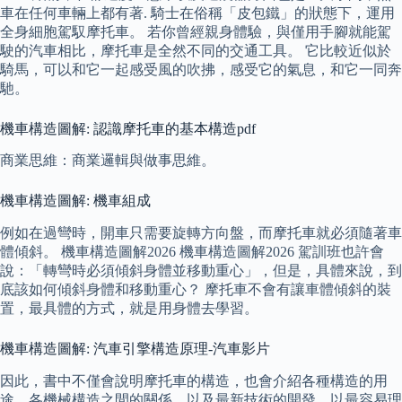
車在任何車輛上都有著. 騎士在俗稱「皮包鐵」的狀態下，運用
全身細胞駕馭摩托車。 若你曾經親身體驗，與僅用手腳就能駕
駛的汽車相比，摩托車是全然不同的交通工具。 它比較近似於
騎馬，可以和它一起感受風的吹拂，感受它的氣息，和它一同奔
馳。
機車構造圖解: 認識摩托車的基本構造pdf
商業思維：商業邏輯與做事思維。
機車構造圖解: 機車組成
例如在過彎時，開車只需要旋轉方向盤，而摩托車就必須隨著車
體傾斜。 機車構造圖解2026 機車構造圖解2026 駕訓班也許會
說：「轉彎時必須傾斜身體並移動重心」，但是，具體來說，到
底該如何傾斜身體和移動重心？ 摩托車不會有讓車體傾斜的裝
置，最具體的方式，就是用身體去學習。
機車構造圖解: 汽車引擎構造原理-汽車影片
因此，書中不僅會說明摩托車的構造，也會介紹各種構造的用
途、各機械構造之間的關係，以及最新技術的開發，以最容易理