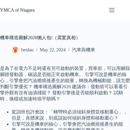
Skip
to
YMCA of Niagara
content
機車構造圖解2026懶人包!（震驚真相）
benlau
May 22, 2024
汽車與機車
是為了在電力不足時還有另可啟動的裝置，買車前，可以用腳踩
腳踏發動器，確認是否能正常啟動機車。 引擎可說是機車的核
心，引擎會把汽油燃燒後產生的能量，轉換為機械動能，該怎麼
判斷引擎優劣？ 機車構造圖解2026 建議你：發動前可以看看引
擎外觀有沒有油漬殘留？ 發動引擎後是否能順利啟動？ 試騎
時，換檔或加速時很平順嗎？
駕訓班也許會說：「轉彎時必須傾斜身體並移動重心」，
但是，具體來說，到底該如何傾斜身體和移動重心？
引擎可說是機車的核心，引擎會把汽油燃燒後產生的能