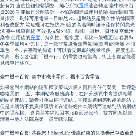
超有力 速度旋鈕輕鬆調整，隨心所欲
選擇
適合轉速 臺中機車百
貨2026 功能操作分離設計，不怕誤觸造成使用危險 標配顯眼電
量指示，剩餘可用電量一目瞭然 &.. 超耐熱及超耐久性的德國專
利合成配方 鯊魚蠟可在抵抗250度的高溫同時讓車漆保持閃亮光
澤 臺中機車百貨 有效抵抗紫外線、酸雨、蟲屍、樹汁及空氣污
染物 使用後的
亮度
、持久性、撥水度，都比一般蠟更佳 春夏秋
冬各季節均可使用，是一款非常適合熱帶氣候(臺灣)的車蠟 不限
車色，各.. 在臺灣的街道上可以看見機車的數量很多、密度也非
常高，所以各位對「機車行」的需要也相當高，街上各處皆能看
見機車行林立。
臺中機車百貨: 臺中市機車零件、機車百貨零售
如果您對本網站的隱私權政策或與個人資料有任何疑問，歡迎您
聯絡我們。 五、本網站為服務讀者，在部分網頁中會提供相關
網站的連結，讀者可藉由這些連結，直接點選到感興趣的網站，
但是本網站不負責保護讀者在這些經由本網站而連結到訪的網站
中的隱私權。 會員與本網站因本服務而涉訟時，雙方同意以臺
灣臺中地方法院為第一審管轄法院。
臺中機車百貨: 恭喜您！ShareLife 優惠好康的兌換券已存放至會