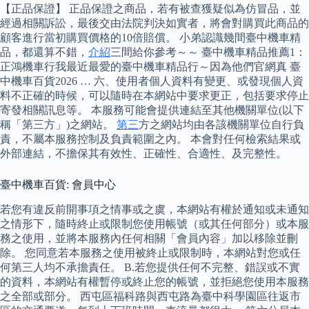
【正品保證】 正品保證之商品，若有被查獲疑似為仿冒品，並
經過相關訴訟，最後交由法院判決如實者，將會對購買此商品的
顧客進行當初購買價格的10倍賠償。 小弟認識幾間臺中機車精
品，都還算不錯，
介紹
三間給你參考～～ 臺中機車精品推薦1：
正鴻機車行我最近最愛的臺中機車精品行～因為他們官網真 臺
中機車百貨2026 … 六、使用者個人資料有變更、或發現個人資
料不正確的時候，可以隨時在本網站中要求更正，包括要求停止
寄發相關訊息等。 本服務可能會提供連結至其他機關單位(以下
稱「第三方」)之網站。
第三
方之網站均由各該機關單位自行負
責，不屬本服務控制及負責範圍之內。 本會對任何檢索結果或
外部連結，不擔保其有效性、正確性、合適性、及完整性。
臺中機車百貨: 會員中心
若您有違反前開事項之情事或之虞，本網站有權於通知或未通知
之情形下，隨時終止或限制您使用帳號（或其任何部分）或本服
務之使用，並將本服務內任何相關「會員內容」加以移除並刪
除。 您同意若本服務之使用被終止或限制時，本網站對您或任
何第三人均不承擔責任。 B.若您提供任何不完整、錯誤或不實
的資料，本網站有權暫停或終止您的帳號，並拒絕您使用本服務
之全部或部分。 西屯區福科路與西屯路為臺中科學園區往返市