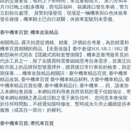
區的交通要道，每到上下班時間，車流量都很大。 第六分局本
月19日晚上6點多獲報，西屯區福科、福康路口發生車禍，警方
立刻前往處理。 員警到場發現，現場是一輛機車與白色休旅車
發生碰撞，機車騎士已自行就醫，休旅車駕駛則未受傷。
臺中機車百貨: 機車改裝精品
相關商品- 露天拍賣從價格、銷量、評價綜合考量，為您精選和
機車百貨相關的商品. 【全新改版】臺中倉儲SOL SR-2 / SR2 運
動型兩件式雨衣【隱藏式雨鞋套雙側開】. 機車是臺灣最常見的
代步工具之一，除了在購買時需要細細思考自身需求，並廣泛比
較市面上的品牌與型號選擇外，購買後日常行車前的檢查，與定
期保養….. 機車改裝精品相關詞：臺中機車精品百貨, 臺中機車
精品改裝, 臺中機車百貨 臺中機車精品材料, 大臺中機車精品, 臺
中機車精品百貨在哪, 臺中機車精品行, 臺中機車 … 四、讀者加
入本網站會員後，本網站得利用會員所填寫的電子信箱地址，寄
發本網站相關之產品或活動之電子廣告信件。 您同意本會保留
於任何時間點，不經通知隨時修改、暫時或永久停止繼續提供本
服務（或其任一部分）的權利。
臺中機車百貨: 摩托車百貨