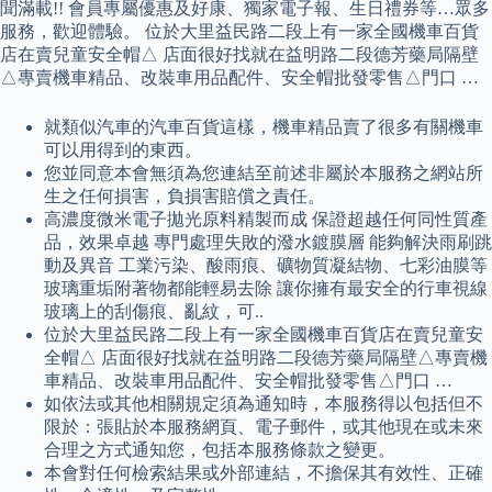
聞滿載!! 會員專屬優惠及好康、獨家電子報、生日禮券等…眾多
服務，歡迎體驗。 位於大里益民路二段上有一家全國機車百貨
店在賣兒童安全帽△ 店面很好找就在益明路二段德芳藥局隔壁
△專賣機車精品、改裝車用品配件、安全帽批發零售△門口 …
就類似汽車的汽車百貨這樣，機車精品賣了很多有關機車
可以用得到的東西。
您並同意本會無須為您連結至前述非屬於本服務之網站所
生之任何損害，負損害賠償之責任。
高濃度微米電子拋光原料精製而成 保證超越任何同性質產
品，效果卓越 專門處理失敗的潑水鍍膜層 能夠解決雨刷跳
動及異音 工業污染、酸雨痕、礦物質凝結物、七彩油膜等
玻璃重垢附著物都能輕易去除 讓你擁有最安全的行車視線
玻璃上的刮傷痕、亂紋，可..
位於大里益民路二段上有一家全國機車百貨店在賣兒童安
全帽△ 店面很好找就在益明路二段德芳藥局隔壁△專賣機
車精品、改裝車用品配件、安全帽批發零售△門口 …
如依法或其他相關規定須為通知時，本服務得以包括但不
限於：張貼於本服務網頁、電子郵件，或其他現在或未來
合理之方式通知您，包括本服務條款之變更。
本會對任何檢索結果或外部連結，不擔保其有效性、正確