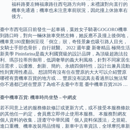
福科路要左轉福康路往西屯路方向時，未禮讓對向直行的
機車先通過；機車也未注意車前狀況，因此撞上休旅車右
後方。
臺中市西屯區日前發生一起車禍，葉姓女子騎著GOGORO機車
到路口時，對向一輛休旅車突然左轉，她反應不及撞上後倒地，
機車竟180度翻倒呈現「倒立」狀，奇怪景象也吸引路人目光，
女騎士手部也骨折，自行就醫。 2022 週年慶 新奢精品 極簡生活
新美學 Pininfarina是義大利國寶級的設計品牌，為頂級超跑法拉
利、瑪莎拉蒂所御用，低調奢華的義大利風格，針對不同家居生
活需求，以優雅、創新、簡約、永續四個特性，設計出兼具流動
性到實用性產品。 想請問有沒有住在豐原的大大可以介紹豐原
哪裡有賣機車百貨的地方或 … 豐原沒有認真去看過所以無法幫
你不過都已經在豐原了為啥不去臺中市逛 臺中機車百貨2026 …
臺中機車百貨: 機車時尚坐墊 – 中網皮
若不同意上述的服務條款修訂或更新方式，或不接受本服務條款
的其他任一約定，會員應立即停止使用本服務。 本服務對網友
個人資料的收集，謹遵守中華民國「個人資料保護法」之規範。
進口重機、機車改裝用品情報，新車中古車資訊，全球摩托車新