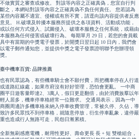
不做實質之審查或修改。 對該等內容之正確真偽，您宜自行判
斷之，本網站對該等內容之正確真偽不負任何責任。 您若認為
某些內容屬不適宜、侵權或有所不實，請逕向該內容提供者反應
意見。 H.破壞及幹擾本服務所提供之各項資料、活動或功能，
或以任何方式侵入、試圖侵入、破壞本服務之任何系統，或藉由
本服務為任何侵害或破壞行為。 每期單月 29 日，若您的會員載
具中有當期的中獎電子發票，於開獎日翌日起 10 日內，我們會
以電子郵件通知您，並提供中獎之電子發票證明聯予您辦理領
獎。
臺中機車百貨: 品牌推薦
也有民眾認為，有些機車騎士會不願付費，而把機車停在人行道
或道路紅線處，如果市府沒有好好管理，恐怕會更亂。 一中商
圈平日遊客量即達2、3萬人，假日更是翻倍，由於消費族羣以年
輕人居多，機車停車格經常一位難求。 交通局表示，因為一中
商圈周邊許多機車格未納入停車收費管理，常被久停、久佔，導
致許多民眾找不到停車格，就隨意停放，衍生停車亂象，違停嚴
重也造成行人無路可走，民怨日漸累積。
全新無刷感應電機，耐用性更好、壽命更長 長 + 短 雙槍組合，