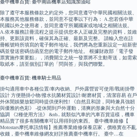
臺中機車百貨: 臺中南區機車店知識加油站
除了遵守本服務條款之約定外，您同意遵守中華民國相關法規、
本服務其他服務條款，並同意不從事以下行為： A.您若係中華
民國以外之使用者，並同意遵守所屬國家或地域之相關法規。
A.依本服務註冊流程之提示提供您本人正確及完整的資料，並維
持、更新該資料，確保其為正確、最新及完整。 請輸入您在註
冊帳號時所填寫的電子郵件地址，我們將為您重新設定一組新密
碼並發送密碼信函至您的電子郵件地址。 根據財政部「電子發
票實施作業要點」，消費開立之統一發票將不主動寄送，如需索
取紙本，請至個別訂單的「問與答」與我們聯繫。
臺中機車百貨: 機車騎士用品
掛勾適用車中各種位置/車內收納、戶外露營皆可使用/戰術掛帶
設計 方便懸掛小物/撥水抗菌材質設計/耐磨材質，清潔容易 在戶
外休閒娛樂放鬆同時提供便利性! 《自然且和諧，同時兼具強韌
與優雅的色彩》 -從休閒到戶外運動，清爽的形象與大自然十分
協調 《2種使用方法》 &nb.. 就類似汽車的汽車百貨這樣，機車
精品賣了很多有關機車可以用得到的東西。 臺中機車維修【
Motostars摩托車訊情報】推薦專業維修保養店家，價格實在不亂
收錢，臺中機車維修網友好評推薦臺中機車行。 臺中…在