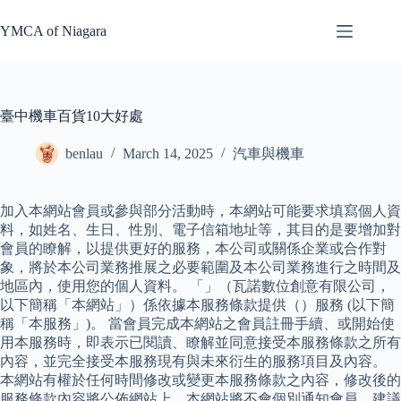
Skip
to
YMCA of Niagara
content
臺中機車百貨10大好處
benlau
March 14, 2025
汽車與機車
加入本網站會員或參與部分活動時，本網站可能要求填寫個人資
料，如姓名、生日、性別、電子信箱地址等，其目的是要增加對
會員的瞭解，以提供更好的服務，本公司或關係企業或合作對
象，將於本公司業務推展之必要範圍及本公司業務進行之時間及
地區內，使用您的個人資料。 「」（瓦諾數位創意有限公司，
以下簡稱「本網站」）係依據本服務條款提供（）服務 (以下簡
稱「本服務」)。 當會員完成本網站之會員註冊手續、或開始使
用本服務時，即表示已閱讀、瞭解並同意接受本服務條款之所有
內容，並完全接受本服務現有與未來衍生的服務項目及內容。
本網站有權於任何時間修改或變更本服務條款之內容，修改後的
服務條款內容將公佈網站上，本網站將不會個別通知會員，建議