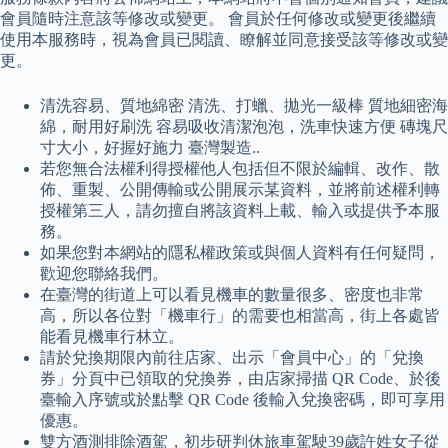
會員隨時注意該等修改或變更。 會員於任何修改或變更後繼續
使用本服務時，視為會員已閱讀、瞭解並同意接受該等修改或變
更。
清洗容易、質地綿密 清洗、打蠟、拋光一級棒 質地細密海
綿，耐用好刷洗 容易吸收清潔泡泡，洗車快速方便 磚塊尺
寸大小，好握好施力 臺灣製造..
若您無合法權利得授權他人包括但不限於編輯、改作、散
佈、重製、公開傳輸或公開展示某資料，並將前述權利轉
授權第三人，請勿擅自將該資料上載、輸入或提供予本服
務。
如果您對本網站的隱私權政策或與個人資料有任何疑問，
歡迎您聯絡我們。
在臺灣的街道上可以看見機車的數量很多、密度也非常
高，所以各位對「機車行」的需要也相當高，街上各處皆
能看見機車行林立。
請於兌換期限內前往店家、出示「會員中心」的「兌換
券」分頁中已領取的兌換券，由店家掃描 QR Code、於後
臺輸入序號或於點擊 QR Code 後輸入兌換密碼，即可享用
優惠。
雙方酒測排除酒駕，初步研判休旅車駕駛39歲許姓女子從