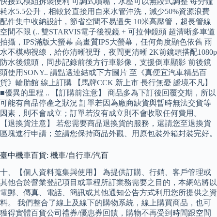
快接式模組拆裝便利 可調式噴嘴，水壓可以無段式調整 每分鐘
耗水5.5公升，相較於直接用自來水管沖洗，減少50%資源浪費
配件集中收納設計，節省空間不易遺失 10米高壓管，超長管線
空間不限 (.. 雙STARVIS電子後視鏡 + 可拉伸鏡頭 超清晰多車道
拍攝，IPS滿版大螢幕 高畫質IPS大螢幕，任何角度顯色依舊 雨
水不模糊視線，給你清晰視野，夜間更清晰 2K前鏡頭搭配1080p
防水後鏡頭，同步記錄前後方行車影像，支援倒車顯影 前後鏡
頭使用SONY.. 請點選連結或下方圖片 至《真便宜汽車精品百
貨》輪胎館 線上訂購 【馬牌CCK 新上市 長行無憂 謐境不凡】
■優異的里程 .. 【訂購前注意】 商品多為下訂後回覆交期，所以
可能有商品停產之狀況 訂單若因為廠商缺貨與暫時無法交貨等
因素，則不會成立；訂單若沒有成立則不會收取任何費用。
【退換貨注意】 若您需要商品退換貨的服務，還請您至退換貨
區塊進行申請；並請您保持商品外觀、用原包裝外箱封裝完好。
臺中機車百貨: 機車/自行車/汽百
十、【個人資料蒐集與使用】 為提供訂購、行銷、客戶管理或
其他合於營業登記項目或章程所訂業務需要之目的，本網站將以
電郵、傳真、電話、簡訊或其他通知公告方式利用您所提供之資
料。 我們整合了線上及線下的購物系統，線上購買商品，也可
獲得實體百貨公司禮券/優惠券回饋，購物不再受到時間跟空間