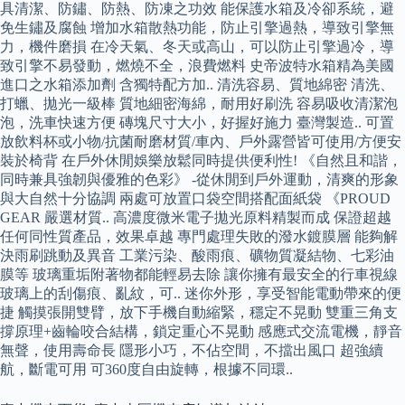
具清潔、防鏽、防熱、防凍之功效 能保護水箱及冷卻系統，避
免生鏽及腐蝕 增加水箱散熱功能，防止引擎過熱，導致引擎無
力，機件磨損 在冷天氣、冬天或高山，可以防止引擎過冷，導
致引擎不易發動，燃燒不全，浪費燃料 史帝波特水箱精為美國
進口之水箱添加劑 含獨特配方加.. 清洗容易、質地綿密 清洗、
打蠟、拋光一級棒 質地細密海綿，耐用好刷洗 容易吸收清潔泡
泡，洗車快速方便 磚塊尺寸大小，好握好施力 臺灣製造.. 可置
放飲料杯或小物/抗菌耐磨材質/車內、戶外露營皆可使用/方便安
裝於椅背 在戶外休閒娛樂放鬆同時提供便利性! 《自然且和諧，
同時兼具強韌與優雅的色彩》 -從休閒到戶外運動，清爽的形象
與大自然十分協調 兩處可放置口袋空間搭配面紙袋 《PROUD
GEAR 嚴選材質.. 高濃度微米電子拋光原料精製而成 保證超越
任何同性質產品，效果卓越 專門處理失敗的潑水鍍膜層 能夠解
決雨刷跳動及異音 工業污染、酸雨痕、礦物質凝結物、七彩油
膜等 玻璃重垢附著物都能輕易去除 讓你擁有最安全的行車視線
玻璃上的刮傷痕、亂紋，可.. 迷你外形，享受智能電動帶來的便
捷 觸摸張開雙臂，放下手機自動縮緊，穩定不晃動 雙重三角支
撐原理+齒輪咬合結構，鎖定重心不晃動 感應式交流電機，靜音
無聲，使用壽命長 隱形小巧，不佔空間，不擋出風口 超強續
航，斷電可用 可360度自由旋轉，根據不同環..