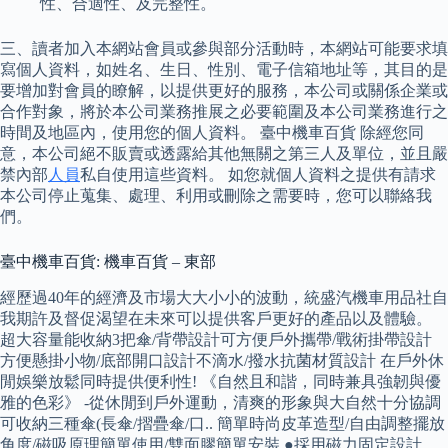
性、合適性、及完整性。
三、讀者加入本網站會員或參與部分活動時，本網站可能要求填
寫個人資料，如姓名、生日、性別、電子信箱地址等，其目的是
要增加對會員的瞭解，以提供更好的服務，本公司或關係企業或
合作對象，將於本公司業務推展之必要範圍及本公司業務進行之
時間及地區內，使用您的個人資料。 臺中機車百貨 除經您同
意，本公司絕不販賣或透露給其他無關之第三人及單位，並且嚴
禁內部
人員
私自使用這些資料。 如您就個人資料之提供有請求
本公司停止蒐集、處理、利用或刪除之需要時，您可以聯絡我
們。
臺中機車百貨: 機車百貨 – 東部
經歷過40年的經濟及市場大大小小的波動，統盛汽機車用品社自
我期許及督促渴望在未來可以提供客戶更好的產品以及體驗。
超大容量能收納3把傘/背帶設計可方便戶外攜帶/戰術掛帶設計
方便懸掛小物/底部開口設計不滴水/撥水抗菌材質設計 在戶外休
閒娛樂放鬆同時提供便利性! 《自然且和諧，同時兼具強韌與優
雅的色彩》 -從休閒到戶外運動，清爽的形象與大自然十分協調
可收納三種傘(長傘/摺疊傘/口.. 簡單時尚皮革造型/自由調整擺放
角度/磁吸原理簡單使用/雙面膠簡單安裝 ●採用磁力固定設計，