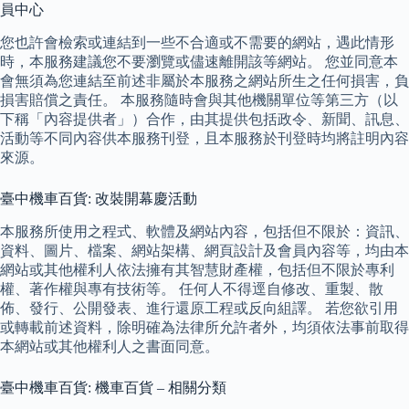
員中心
您也許會檢索或連結到一些不合適或不需要的網站，遇此情形
時，本服務建議您不要瀏覽或儘速離開該等網站。 您並同意本
會無須為您連結至前述非屬於本服務之網站所生之任何損害，負
損害賠償之責任。 本服務隨時會與其他機關單位等第三方（以
下稱「內容提供者」）合作，由其提供包括政令、新聞、訊息、
活動等不同內容供本服務刊登，且本服務於刊登時均將註明內容
來源。
臺中機車百貨: 改裝開幕慶活動
本服務所使用之程式、軟體及網站內容，包括但不限於：資訊、
資料、圖片、檔案、網站架構、網頁設計及會員內容等，均由本
網站或其他權利人依法擁有其智慧財產權，包括但不限於專利
權、著作權與專有技術等。 任何人不得逕自修改、重製、散
佈、發行、公開發表、進行還原工程或反向組譯。 若您欲引用
或轉載前述資料，除明確為法律所允許者外，均須依法事前取得
本網站或其他權利人之書面同意。
臺中機車百貨: 機車百貨 – 相關分類