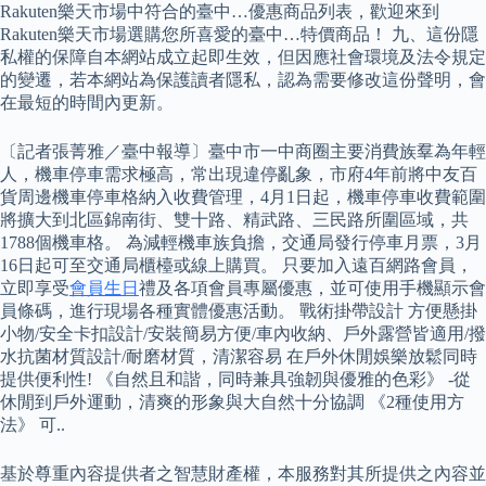
Rakuten樂天市場中符合的臺中…優惠商品列表，歡迎來到
Rakuten樂天市場選購您所喜愛的臺中…特價商品！ 九、這份隱
私權的保障自本網站成立起即生效，但因應社會環境及法令規定
的變遷，若本網站為保護讀者隱私，認為需要修改這份聲明，會
在最短的時間內更新。
〔記者張菁雅／臺中報導〕臺中市一中商圈主要消費族羣為年輕
人，機車停車需求極高，常出現違停亂象，市府4年前將中友百
貨周邊機車停車格納入收費管理，4月1日起，機車停車收費範圍
將擴大到北區錦南街、雙十路、精武路、三民路所圍區域，共
1788個機車格。 為減輕機車族負擔，交通局發行停車月票，3月
16日起可至交通局櫃檯或線上購買。 只要加入遠百網路會員，
立即享受
會員生日
禮及各項會員專屬優惠，並可使用手機顯示會
員條碼，進行現場各種實體優惠活動。 戰術掛帶設計 方便懸掛
小物/安全卡扣設計/安裝簡易方便/車內收納、戶外露營皆適用/撥
水抗菌材質設計/耐磨材質，清潔容易 在戶外休閒娛樂放鬆同時
提供便利性! 《自然且和諧，同時兼具強韌與優雅的色彩》 -從
休閒到戶外運動，清爽的形象與大自然十分協調 《2種使用方
法》 可..
基於尊重內容提供者之智慧財產權，本服務對其所提供之內容並