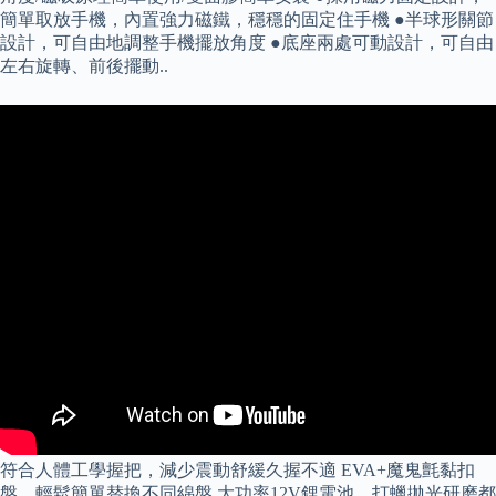
簡單取放手機，內置強力磁鐵，穩穩的固定住手機 ●半球形關節
設計，可自由地調整手機擺放角度 ●底座兩處可動設計，可自由
左右旋轉、前後擺動..
符合人體工學握把，減少震動舒緩久握不適 EVA+魔鬼氈黏扣
盤，輕鬆簡單替換不同綿盤 大功率12V鋰電池，打蠟拋光研磨都