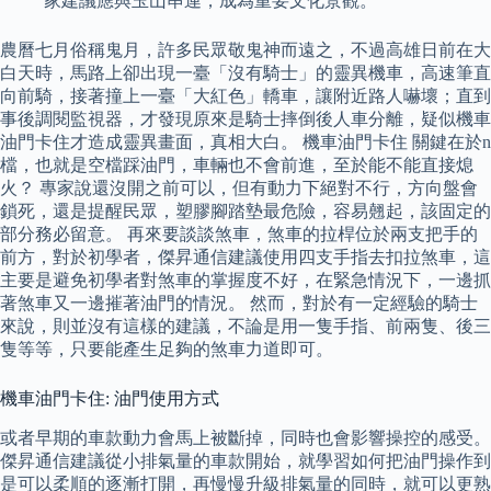
家建議應與玉山串連，成為重要文化景觀。
農曆七月俗稱鬼月，許多民眾敬鬼神而遠之，不過高雄日前在大
白天時，馬路上卻出現一臺「沒有騎士」的靈異機車，高速筆直
向前騎，接著撞上一臺「大紅色」轎車，讓附近路人嚇壞；直到
事後調閱監視器，才發現原來是騎士摔倒後人車分離，疑似機車
油門卡住才造成靈異畫面，真相大白。 機車油門卡住 關鍵在於n
檔，也就是空檔踩油門，車輛也不會前進，至於能不能直接熄
火？ 專家說還沒開之前可以，但有動力下絕對不行，方向盤會
鎖死，還是提醒民眾，塑膠腳踏墊最危險，容易翹起，該固定的
部分務必留意。 再來要談談煞車，煞車的拉桿位於兩支把手的
前方，對於初學者，傑昇通信建議使用四支手指去扣拉煞車，這
主要是避免初學者對煞車的掌握度不好，在緊急情況下，一邊抓
著煞車又一邊摧著油門的情況。 然而，對於有一定經驗的騎士
來說，則並沒有這樣的建議，不論是用一隻手指、前兩隻、後三
隻等等，只要能產生足夠的煞車力道即可。
機車油門卡住: 油門使用方式
或者早期的車款動力會馬上被斷掉，同時也會影響操控的感受。
傑昇通信建議從小排氣量的車款開始，就學習如何把油門操作到
是可以柔順的逐漸打開，再慢慢升級排氣量的同時，就可以更熟