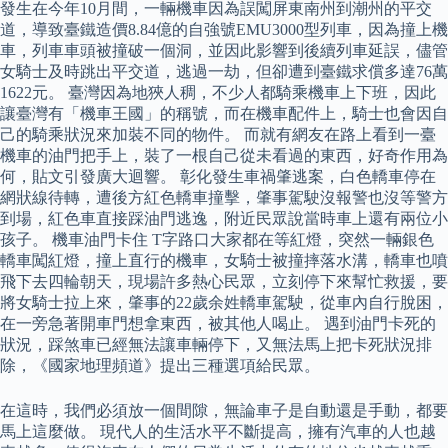
發生在今年10月間，一輛機車因為誤闖屏東南州到潮州的平交
道，導致臺鐵造價8.84億的自強號EMU3000型列車，因為撞上機
車，列車車頭被撞破一個洞，並因此影響到後續列車延誤，儘管
女騎士及時跳出平交道，逃過一劫，但卻遭到臺鐵求償多達76萬
1622元。 臺灣因為地狹人稠，不少人都騎乘機車上下班，因此
讓臺灣有「機車王國」的稱號，而在機車配件上，騎士也會因自
己的騎乘狀況來加裝不同的物件。 而就有網友在路上看到一臺
機車的油門把手上，裝了一根自己從未看過的東西，好奇作用為
何，貼文引發廣大迴響。 彰化發生車禍肇逃案，白色轎車停在
網狀線待轉，遭後方紅色轎車撞擊，肇事駕駛沒報警也沒等警方
到場，紅色車直接踩油門逃逸，附近民眾說當時車上還有兩位小
孩子。 機車油門卡住 T字路口大家都在等紅燈，突然一輛銀色
轎車闖紅燈，撞上直行的機車，女騎士被撞摔落水溝，轎車也噴
飛下去四輪朝天，現場許多熱心民眾，立刻停下來幫忙救援，要
將女騎士拉上來，肇事的22歲余姓轎車駕駛，從車內自行脫困，
在一旁急著開車門想拿東西，被其他人喝止。 遇到油門卡死的
狀況，踩煞車已經無法讓車輛停下，又無法馬上把卡死狀況排
除，《國家地理頻道》提出三種選項給民眾。
在這時，我們必須放一個間隙，無論車子是自動還是手動，都要
馬上這麼做。 現代人的生活水平不斷提高，擁有汽車的人也越