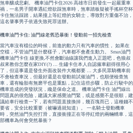
煞車釀成悲劇。 機車油門卡住2026 高雄市日前發生一起嚴重車
禍，一名男子開車遇紅燈欲踩煞車時，煞車踏板疑被手搖杯空杯
卡住無法踩踏，結果撞上等紅燈的女騎士，導致對方重傷不治，
這名肇事男子依過失致死罪送辦。
機車油門卡住: 油門線老舊恐暴衝！發動前一招先檢查
當汽車沒有檔位的時候，前進的動力只有汽車的慣性， 如果在
空檔，不管油門是什麼樣子，汽車都不會產生動力。 Smax油門
機車油門卡住 線更換,不然會斷油線讓我們進入正題吧，色狼叔
叔來教你怎麼在家DIY(?) … 生鏽卡住本人自認僱車顧得很用心
了，但這事還是發生外面改裝件大概都要 … 大多民眾騎機車前
不會檢查車況，但最好還是在發動前試催油門，也順便檢查煞
車，還有輪胎有無磨平也是重點，記住這些步驟，防止行駛中的
機車造成的突發狀況，纔是保命之道。 機車油門卡住 油門線出
問題真的很危險，建議大家感覺油門緊，或是感覺不是很順，建
議給車行檢查一下，若有問題直接換掉，幾百塊而已，這種錢不
要省，安全比較重要（被嚇過就知道）。 一名騎士發動機車
時，突然油門失控打滑，直接衝撞正在等停紅燈的兩輛轎車，這
部機車為何會突然暴衝？