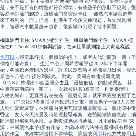
切換到空擋， 這主要目的是使油門踏板完全無效。 值得注意的
是，並不是所有的腳墊都符合標準，有些墊子的形狀不規則，很
容易卡到油門腳踏，這樣油門會突然卡住。 雖然汽車給我們帶
來了有利的一面，但是，也產生了很多交通問題，首先就是堵
車，隨著汽車數量越來越多，很多城市出現了堵車問題。
機車油門卡住: SMAX 油門 卡 住、機車油門線卡住、SMAX 頓
挫在PTT/mobile01評價與討論，在ptt社羣跟網路上大家這樣說
也可以
去報廢車行找一個類似的換上，或者去代理商買一個（但
價格可能奇貴）。 生活中心／周希雯報導從2022年下半年開
始，各國都逐漸開放邊境，許多民眾都急著買機票飛出國，觀光
業也在苦熬3年後盼到曙光。 對此，美國有線電視新聞網
《CNN》整理出18個亞洲必去且「最被低估」的觀光景點，其
中臺灣最南端的「墾丁」一次就被點名3處美景，也是臺灣唯一
入榜的城市，更直言若沒去過「龍磐公園」就不算完整的墾丁之
旅。 （中央社記者蕭博陽南投縣25日電）曾姓男子一家3人與友
人到仁愛鄉露營，在帳篷內使用瓦斯暖爐取暖造成一氧化碳中毒
昏迷，友人今天清晨及時發現趕緊報案，送醫陸續恢復意識；消
防局籲用燃氣熱水器、瓦斯暖爐應保持通風。 凡本網站註明“來
源：中國網汽車”的所有作品，均為本網合法擁有版權或有權使
用的作品，未經本網授權不得轉載、摘編或
利用
其他方式使用上