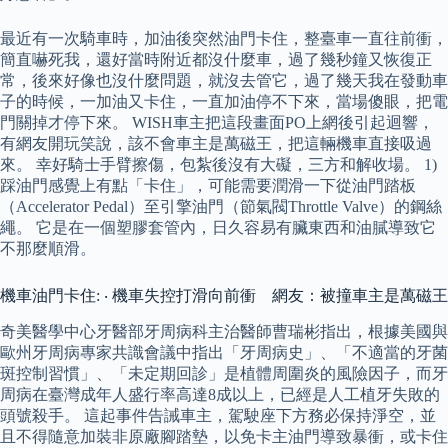
最近有一次騎車時，加油後突然油門卡住，整臺車一直往前衝，
簡直嚇死我，還好當時附近都沒什麼車，過了幾秒鐘又恢復正
常，後來好像也沒什麼問題，就沒去管它，過了幾天我在發動車
子的時候，一加油又卡住，一直加油停不下來，當場傻眼，把電
門關掉才停下來。 WISH車主把這段畫面PO上網後引起迴響，
有網友開玩笑說，該不會車主是萬磁王，把這輛機車直接吸過
來。 幸好騎士手臂擦傷，包紮後沒有大礙，三方和解收場。 1)
踩油門感覺上有點「卡住」，可能需要潤滑一下從油門踏板
（Accelerator Pedal）至引擎油門（節氣閥Throttle Valve）的鋼絲
繩。 它是在一個塑膠套管內，日久容易有臟東西和油膩導致它
不那麼順滑。
機車油門卡住: ‧ 機車失控打滑向前衝 網友：被撞車主是萬磁王
奇美醫學中心牙醫部牙周病科主治醫師曹瑞彬指出，根據美國與
歐州牙周病專家共識會議中指出「牙周病史」、「不適當的牙菌
斑控制習慣」、「未定期回診」是植體周圍炎的風險因子，而牙
周病在臺灣成年人盛行率高達8成以上，已經是人工植牙失敗的
頭號殺手。 這起事件告誡車主，駕駛座下方務必保持淨空，並
且不得隨意加裝非原廠腳踏墊，以免卡主油門導致暴衝，或卡住