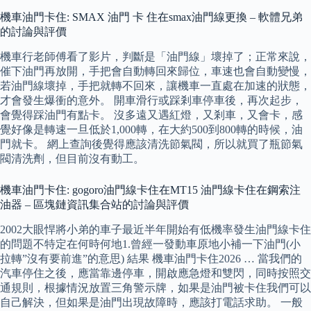
機車油門卡住: SMAX 油門 卡 住在smax油門線更換 – 軟體兄弟
的討論與評價
機車行老師傅看了影片，判斷是「油門線」壞掉了；正常來說，
催下油門再放開，手把會自動轉回來歸位，車速也會自動變慢，
若油門線壞掉，手把就轉不回來，讓機車一直處在加速的狀態，
才會發生爆衝的意外。 開車滑行或踩剎車停車後，再次起步，
會覺得踩油門有點卡。 沒多遠又遇紅燈，又剎車，又會卡，感
覺好像是轉速一旦低於1,000轉，在大約500到800轉的時候，油
門就卡。 網上查詢後覺得應該清洗節氣閥，所以就買了瓶節氣
閥清洗劑，但目前沒有動工。
機車油門卡住: gogoro油門線卡住在MT15 油門線卡住在鋼索注
油器 – 區塊鏈資訊集合站的討論與評價
2002大眼悍將小弟的車子最近半年開始有低機率發生油門線卡住
的問題不特定在何時何地1.曾經一發動車原地小補一下油門(小
拉轉”沒有要前進”的意思) 結果 機車油門卡住2026 … 當我們的
汽車停住之後，應當靠邊停車，開啟應急燈和雙閃，同時按照交
通規則，根據情況放置三角警示牌，如果是油門被卡住我們可以
自己解決，但如果是油門出現故障時，應該打電話求助。 一般