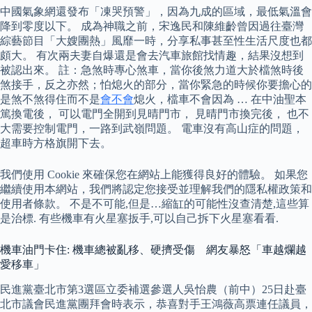
中國氣象網還發布「凍哭預警」，因為九成的區域，最低氣溫會
降到零度以下。 成為神職之前，宋逸民和陳維齡曾因過往臺灣
綜藝節目「大嫂團熱」風靡一時，分享私事甚至性生活尺度也都
頗大。 有次兩夫妻自爆還是會去汽車旅館找情趣，結果沒想到
被認出來。 註：急煞時專心煞車，當你後煞力道大於檔煞時後
煞接手，反之亦然；怕熄火的部分，當你緊急的時候你要擔心的
是煞不煞得住而不是
會不會
熄火，檔車不會因為 … 在中油聖本
篤換電後， 可以電門全開到見晴門市， 見晴門市換完後， 也不
大需要控制電門，一路到武嶺問題。 電車沒有高山症的問題，
超車時方格旗開下去。
我們使用 Cookie 來確保您在網站上能獲得良好的體驗。 如果您
繼續使用本網站，我們將認定您接受並理解我們的隱私權政策和
使用者條款。 不是不可能,但是…縮缸的可能性沒查清楚,這些算
是治標. 有些機車有火星塞扳手,可以自己拆下火星塞看看.
機車油門卡住: 機車總被亂移、硬擠受傷 網友暴怒「車越爛越
愛移車」
民進黨臺北市第3選區立委補選參選人吳怡農（前中）25日赴臺
北市議會民進黨團拜會時表示，恭喜對手王鴻薇高票連任議員，