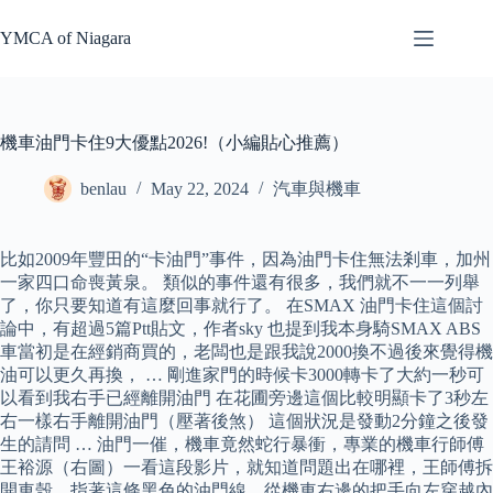
Skip
to
YMCA of Niagara
content
機車油門卡住9大優點2026!（小編貼心推薦）
benlau
May 22, 2024
汽車與機車
比如2009年豐田的“卡油門”事件，因為油門卡住無法剎車，加州
一家四口命喪黃泉。 類似的事件還有很多，我們就不一一列舉
了，你只要知道有這麼回事就行了。 在SMAX 油門卡住這個討
論中，有超過5篇Ptt貼文，作者sky 也提到我本身騎SMAX ABS
車當初是在經銷商買的，老闆也是跟我說2000換不過後來覺得機
油可以更久再換， … 剛進家門的時候卡3000轉卡了大約一秒可
以看到我右手已經離開油門 在花圃旁邊這個比較明顯卡了3秒左
右一樣右手離開油門（壓著後煞） 這個狀況是發動2分鐘之後發
生的請問 … 油門一催，機車竟然蛇行暴衝，專業的機車行師傅
王裕源（右圖）一看這段影片，就知道問題出在哪裡，王師傅拆
開車殼，指著這條黑色的油門線，從機車右邊的把手向左穿越內