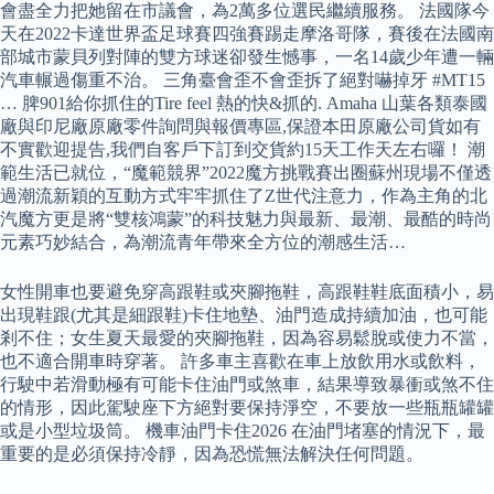
會盡全力把她留在市議會，為2萬多位選民繼續服務。 法國隊今
天在2022卡達世界盃足球賽四強賽踢走摩洛哥隊，賽後在法國南
部城市蒙貝列對陣的雙方球迷卻發生憾事，一名14歲少年遭一輛
汽車輾過傷重不治。 三角臺會歪不會歪拆了絕對嚇掉牙 #MT15
… 脾901給你抓住的Tire feel 熱的快&抓的. Amaha 山葉各類泰國
廠與印尼廠原廠零件詢問與報價專區,保證本田原廠公司貨如有
不實歡迎提告,我們自客戶下訂到交貨約15天工作天左右囉！ 潮
範生活已就位，“魔範競界”2022魔方挑戰賽出圈蘇州現場不僅透
過潮流新穎的互動方式牢牢抓住了Z世代注意力，作為主角的北
汽魔方更是將“雙核鴻蒙”的科技魅力與最新、最潮、最酷的時尚
元素巧妙結合，為潮流青年帶來全方位的潮感生活…
女性開車也要避免穿高跟鞋或夾腳拖鞋，高跟鞋鞋底面積小，易
出現鞋跟(尤其是細跟鞋)卡住地墊、油門造成持續加油，也可能
剎不住；女生夏天最愛的夾腳拖鞋，因為容易鬆脫或使力不當，
也不適合開車時穿著。 許多車主喜歡在車上放飲用水或飲料，
行駛中若滑動極有可能卡住油門或煞車，結果導致暴衝或煞不住
的情形，因此駕駛座下方絕對要保持淨空，不要放一些瓶瓶罐罐
或是小型垃圾筒。 機車油門卡住2026 在油門堵塞的情況下，最
重要的是必須保持冷靜，因為恐慌無法解決任何問題。