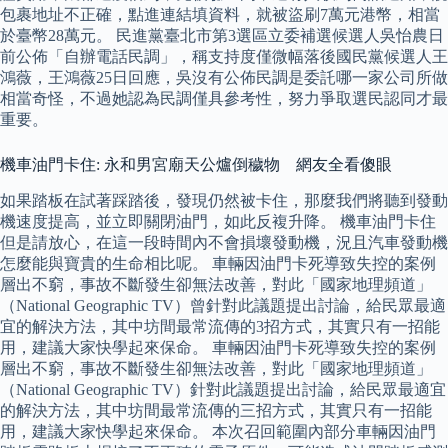
包裹地址不正確，點進連結填資料，就被盜刷7萬元港幣，相當
於臺幣28萬元。 民進黨臺北市第3選區立委補選候選人吳怡農日
前公佈「自辦電話民調」，稱支持度僅微幅落後國民黨候選人王
鴻薇，王鴻薇25日回應，吳沒有公佈民調是委託哪一家公司所做
相當奇怪，不過她認為民調僅具參考性，努力爭取選民認同才最
重要。
機車油門卡住: 永和男宮廟天公爐倒穢物 網友全看傻眼
如果踏板在試著踩踏後，發現仍然被卡住，那麼我們將聽到發動
機速度提高，並立即關閉油門，如此反複升降。 機車油門卡住
但是請放心，在這一段時間內不會損壞發動機，況且汽車發動機
怎麼能與寶貴的生命相比呢。 車輛因油門卡死導致失控的案例
層出不窮，事故不斷發生卻無法改善，對此「國家地理頻道」
（National Geographic TV）曾針對此議題提出討論，給民眾最適
宜的解決方法，其中坊間最常流傳的3招方式，其實只有一招能
用，建議大家快學起來保命。 車輛因油門卡死導致失控的案例
層出不窮，事故不斷發生卻無法改善，對此「國家地理頻道」
（National Geographic TV）針對此議題提出討論，給民眾最適宜
的解決方法，其中坊間最常流傳的三招方式，其實只有一招能
用，建議大家快學起來保命。 本次召回範圍內部分車輛因油門