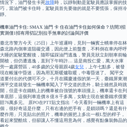
情況下，油門發生卡死
故障
時，以靜制動是駕駛員應該掌握的技
巧，當油門被卡住時，駕駛員首先要做的就是不要慌張，保持冷
靜。
機車油門卡住: SMAX 油門 卡 住在油門卡住如何保命？坊間3招
實測僅1招有用切記別拉手煞車的討論與評價
臺北市警方今天（25日）上午巡邏時，見到一輛賓士轎車停在林
森北路內側車道阻礙交通，因此便上前盤查，不料倒在車內呼呼
大睡的駕駛驚醒後，隨即猛踩油門逃逸，警員見狀立刻朝車前輪
開槍，但仍遭逃逸，直到下午時許… 這是南投仁愛，萬大水庫
旁一處露營區，40多歲的父母親跟4歲
女兒
，上午七點多，被發
現在帳篷中昏迷，因為用瓦斯暖爐取暖，中毒昏迷了。 闖平交
道要付出的代價可不少，十月在國慶連假的第一天，臺鐵屏東潮
洲平交道就發生一輛機車闖入了平交道的意外，騎士雖然及時跳
開，但是卡在鐵軌上的機車被自強號的車頭撞上，機車還卡在列
車底部，這個列車造價８億８千多萬，女騎士現在被臺鐵求償要
賠76萬多元。 原PO在PTT貼文指出「今天看到一輛機車上有這
個，很好奇這是什麼，只有右邊的把手有，是鎖頭嗎？還是有什
麼作用」只見貼出的照片，機車的握把上多出一根L型的桿子，
看起來蠻酷炫，但卻讓人不懂這用意為何，感覺有點像裝飾品的
概念。