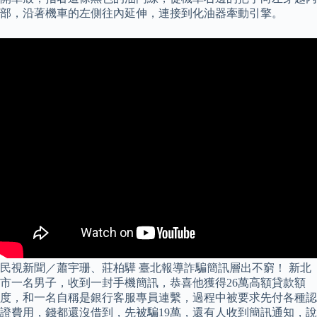
部，沿著機車的左側往內延伸，連接到化油器牽動引擎。
民視新聞／蕭宇珊、莊柏驊 臺北報導詐騙簡訊層出不窮！ 新北
市一名男子，收到一封手機簡訊，恭喜他獲得26萬高額貸款額
度，和一名自稱是銀行客服專員連繫，過程中被要求先付各種認
證費用，錢都還沒借到，先被騙19萬，還有人收到簡訊通知，說