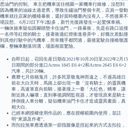
悉油門的控制。 車主把機車送往桃園一家機車行維修，沒想到
因為機車的油線太過老舊，導致生鏽油門整個卡死，店員一發動
機車就往店家的櫃檯暴衝，還好當時櫃臺內沒有人，不然後果不
堪設想。 6月23日下午2點多，新竹光復路發生一起驚悚車禍。
一輛休旅車疑似因腳踏墊卡住油門，一路暴衝，先是在路口追撞
一名停等紅燈的騎士，接著衝過紅燈衝進巷弄中，好幾次差點撞
到其他行駛中的汽機車，所幸幾乎都閃過，最後駕駛自撞橋墩護
欄，整輛車翻落圳溝，場面相當驚險。
自即日起，召回生産日期在2021年10月20日至2022年2月15
日期間的部分進口Actros 1845 E6 4×2和Actros 2645 E6 6×2
汽車，共計20輛。
農曆七月俗稱鬼月，許多民眾敬鬼神而遠之，不過高雄日
前在大白天時，馬路上卻出現一臺「沒有騎士」的靈異機
車，高速筆直向前騎，接著撞上一臺「大紅色」轎車，讓
附近路人嚇壞；直到事後調閱監視器，才發現原來是騎士
摔倒後人車分離，疑似機車油門卡住才造成靈異畫面，真
相大白。
已經本網授權使用作品的，應在授權範圍內使用，並註
明“來源及作者”。
而扣拉煞車應透過第一節指腹像是捏起來的方式去扣拉，