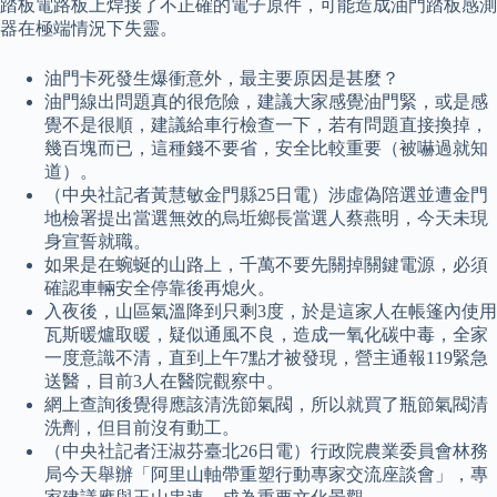
踏板電路板上焊接了不正確的電子原件，可能造成油門踏板感測
器在極端情況下失靈。
油門卡死發生爆衝意外，最主要原因是甚麼？
油門線出問題真的很危險，建議大家感覺油門緊，或是感
覺不是很順，建議給車行檢查一下，若有問題直接換掉，
幾百塊而已，這種錢不要省，安全比較重要（被嚇過就知
道）。
（中央社記者黃慧敏金門縣25日電）涉虛偽陪選並遭金門
地檢署提出當選無效的烏坵鄉長當選人蔡燕明，今天未現
身宣誓就職。
如果是在蜿蜒的山路上，千萬不要先關掉關鍵電源，必須
確認車輛安全停靠後再熄火。
入夜後，山區氣溫降到只剩3度，於是這家人在帳篷內使用
瓦斯暖爐取暖，疑似通風不良，造成一氧化碳中毒，全家
一度意識不清，直到上午7點才被發現，營主通報119緊急
送醫，目前3人在醫院觀察中。
網上查詢後覺得應該清洗節氣閥，所以就買了瓶節氣閥清
洗劑，但目前沒有動工。
（中央社記者汪淑芬臺北26日電）行政院農業委員會林務
局今天舉辦「阿里山軸帶重塑行動專家交流座談會」，專