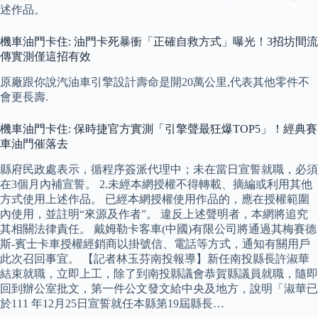
述作品。
機車油門卡住: 油門卡死暴衝「正確自救方式」曝光！3招坊間流
傳實測僅這招有效
原廠跟你說汽油車引擎設計壽命是開20萬公里,代表其他零件不
會更長壽.
機車油門卡住: 保時捷官方實測「引擎聲最狂爆TOP5」！經典賽
車油門催落去
縣府民政處表示，循程序簽派代理中；未在當日宣誓就職，必須
在3個月內補宣誓。 2.未經本網授權不得轉載、摘編或利用其他
方式使用上述作品。 已經本網授權使用作品的，應在授權範圍
內使用，並註明“來源及作者”。 違反上述聲明者，本網將追究
其相關法律責任。 戴姆勒卡客車(中國)有限公司將通過其梅賽德
斯-賓士卡車授權經銷商以掛號信、電話等方式，通知有關用戶
此次召回事宜。 【記者林玉芬南投報導】新任南投縣長許淑華
結束就職，立即上工，除了到南投縣議會恭賀縣議員就職，隨即
回到辦公室批文，第一件公文發文給中央及地方，說明「淑華已
於111 年12月25日宣誓就任本縣第19屆縣長…