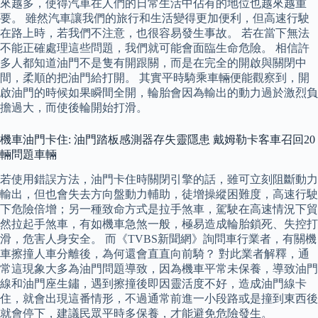
來越多，使得汽車在人們的日常生活中佔有的地位也越來越重
要。 雖然汽車讓我們的旅行和生活變得更加便利，但高速行駛
在路上時，若我們不注意，也很容易發生事故。 若在當下無法
不能正確處理這些問題，我們就可能會面臨生命危險。 相信許
多人都知道油門不是隻有開跟關，而是在完全的開啟與關閉中
間，柔順的把油門給打開。 其實平時騎乘車輛便能觀察到，開
啟油門的時候如果瞬間全開，輪胎會因為輸出的動力過於激烈負
擔過大，而使後輪開始打滑。
機車油門卡住: 油門踏板感測器存失靈隱患 戴姆勒卡客車召回20
輛問題車輛
若使用錯誤方法，油門卡住時關閉引擎的話，雖可立刻阻斷動力
輸出，但也會失去方向盤動力輔助，徒增操縱困難度，高速行駛
下危險倍增；另一種致命方式是拉手煞車，駕駛在高速情況下貿
然拉起手煞車，有如機車急煞一般，極易造成輪胎鎖死、失控打
滑，危害人身安全。 而《TVBS新聞網》詢問車行業者，有關機
車擦撞人車分離後，為何還會直直向前騎？ 對此業者解釋，通
常這現象大多為油門問題導致，因為機車平常未保養，導致油門
線和油門座生鏽，遇到擦撞後即因靈活度不好，造成油門線卡
住，就會出現這番情形，不過通常前進一小段路或是撞到東西後
就會停下，建議民眾平時多保養，才能避免危險發生。