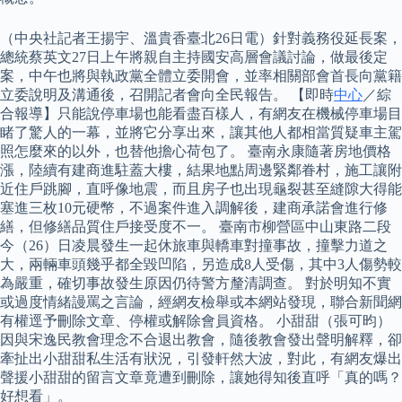
（中央社記者王揚宇、溫貴香臺北26日電）針對義務役延長案，
總統蔡英文27日上午將親自主持國安高層會議討論，做最後定
案，中午也將與執政黨全體立委開會，並率相關部會首長向黨籍
立委說明及溝通後，召開記者會向全民報告。 【即時
中心
／綜
合報導】只能說停車場也能看盡百樣人，有網友在機械停車場目
睹了驚人的一幕，並將它分享出來，讓其他人都相當質疑車主駕
照怎麼來的以外，也替他擔心荷包了。 臺南永康隨著房地價格
漲，陸續有建商進駐蓋大樓，結果地點周邊緊鄰眷村，施工讓附
近住戶跳腳，直呼像地震，而且房子也出現龜裂甚至縫隙大得能
塞進三枚10元硬幣，不過案件進入調解後，建商承諾會進行修
繕，但修繕品質住戶接受度不一。 臺南市柳營區中山東路二段
今（26）日凌晨發生一起休旅車與轎車對撞事故，撞擊力道之
大，兩輛車頭幾乎都全毀凹陷，另造成8人受傷，其中3人傷勢較
為嚴重，確切事故發生原因仍待警方釐清調查。 對於明知不實
或過度情緒謾罵之言論，經網友檢舉或本網站發現，聯合新聞網
有權逕予刪除文章、停權或解除會員資格。 小甜甜（張可昀）
因與宋逸民教會理念不合退出教會，隨後教會發出聲明解釋，卻
牽扯出小甜甜私生活有狀況，引發軒然大波，對此，有網友爆出
聲援小甜甜的留言文章竟遭到刪除，讓她得知後直呼「真的嗎？
好想看」。