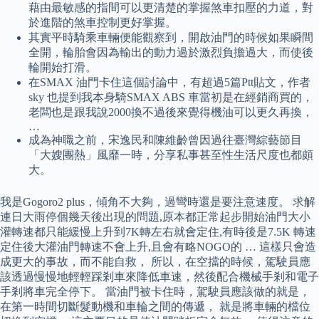
藉由最敏感的指間可以更清楚的掌握煞車扣壓的力道，對
於進階的煞車控制更好掌握。
其實平時騎乘車輛便能觀察到，開啟油門的時候如果瞬間
全開，輪胎會因為輸出的動力過於激烈負擔過大，而使後
輪開始打滑。
在SMAX 油門卡住這個討論中，有超過5篇Ptt貼文，作者
sky 也提到我本身騎SMAX ABS 車當初是在經銷商買的，
老闆也是跟我說2000換不過後來覺得機油可以更久再換，
…
成為神職之前，宋逸民和陳維齡曾因過往臺灣綜藝節目
「大嫂團熱」風靡一時，分享私事甚至性生活尺度也都頗
大。
我是Gogoro2 plus，傾角不大夠，過彎時還是要注意速度。 求解
連日大雨停個幾天後出現的問題,原本都正常起步開始油門大小
灌轉速都只能緩慢上升到7K轉左右就會定住,有時後是7.5K 轉速
定住後大灌油門轉速不會上升,且會有略NOGO的 … 這樣只會造
成更大的事故，而不能自救， 所以，在空擋的時候，駕駛員應
該透過慢慢地輕輕踩剎車來降低車速，然後配合機械手剎和電子
手剎將車完全停下。 當油門被卡住時，駕駛員應該做的就是，
在第一時間切斷髮動機和車輪之間的傳遞， 就是將車輛的檔位