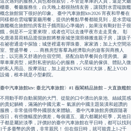
這次遇到的服務人員也都很親切，不管是車庫的人員，還是大廳
櫃臺、餐廳服務生，白天晚上都很熱情友善，讓我對水雲端旗艦
概念旅館留下很好的印象。 臺中汽車旅館ktv2026 宵夜和早餐在
同樣都在雲端饗宴廳用餐，提供的餐點早餐都能見到，是水雲端
旗艦概念旅館怕房客肚子餓而貼心準備的，如果沒有剛好肚子很
餓，倒是不一定要來喫，或者也可以去逢甲夜市走走覓食。 彰
化鹿港晨荷精品渡假旅館將整座城堡溜滑梯搬進親子房，讓孩子
在祕密通道中探險；城堡裡還有彈珠臺、家家酒；加上大空間浴
室、豐盛早餐， … 商務房型客羣為經濟取向的遊客與商務人
士，以完善又舒適的住宿空間、搭配自助早餐與合理房價。 豪
華車庫房型，絕對私密的貼心的服務，六星級的傢俱、體貼入微
的私人用品、按摩浴缸，加上超大KING SIZE大牀，配上VOD
設備，根本就是小型劇院。
臺中汽車旅館ktv: 臺北汽車旅館〉#1 薇閣精品旅館 – 大直旗艦館
不用動手即自動展開的大門、從龍的口中湧出的泉池、絲絨質感
的貴妃躺椅，滿滿的中國元素～ 氣派的中國主題裝潢和超讚的
服務，非常值得帶外國朋友來體驗。 臺中汽車旅館房價跟隨著
假日，有些微幅度的價差，每個週五、週六都屬於旺季，其他日
子都是屬於淡季，評價好的臺中汽車旅館在平日時，都可以找到
1千多臺幣的房價，非常親民！ 但在假日時，就可能貴上1-2千