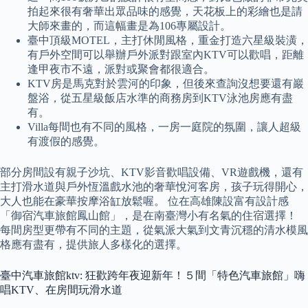
拍起來很有奢華出眾品味的感覺，天花板上的彩繪也是請
大師來畫的，而這幅畫是為106專屬設計。
臺中頂級MOTEL，主打休閒風格，重金打造六星級裝潢，
有戶外空間可以舉辦戶外派對跟室內KTV可以歡唱，距離
逢甲夜市不遠，派對或聚會都很適合。
KTV房是馬克對於雲河的印象，但後來查詢沒想要還有巖
盤浴，從五星級飯店水準的商務房到KTV泳池房應有盡
有。
Villa每間也有不同的風格，一房一庭院的氛圍，讓人超級
有渡假的感覺。
部分房間設有親子沙坑、KTV影音歡唱設備、VR遊戲機，還有
主打滑水道與戶外恆溫戲水池的奢華悅河客房，孩子玩得開心，
大人也能在豪華按摩浴缸放鬆喔。 位在高雄陳設富有設計感
「御宿汽車旅館鳳山館」，是在南臺灣小有名氣的住宿選擇！
每間房型更帶有不同的主題，從氣派大氣到文青沉穩的清水模風
格應有盡有，提供旅人多樣化的選擇。
臺中汽車旅館ktv: 狂歡跨年夜迎新年！５間「特色汽車旅館」嗨
唱KTV、在房間玩滑水道