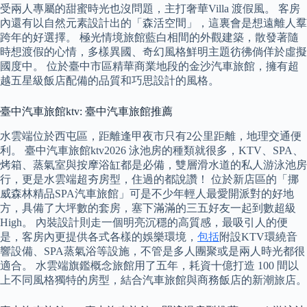
受兩人專屬的甜蜜時光也沒問題，主打奢華Villa 渡假風。 客房
內還有以自然元素設計出的「森活空間」，這裏會是想遠離人羣
跨年的好選擇。 極光情境旅館藍白相間的外觀建築，散發著隨
時想渡假的心情，多樣異國、奇幻風格鮮明主題彷彿倘佯於虛擬
國度中。 位於臺中市區精華商業地段的金沙汽車旅館，擁有超
越五星級飯店配備的品質和巧思設計的風格。
臺中汽車旅館ktv: 臺中汽車旅館推薦
水雲端位於西屯區，距離逢甲夜市只有2公里距離，地理交通便
利。 臺中汽車旅館ktv2026 泳池房的種類就很多，KTV、SPA、
烤箱、蒸氣室與按摩浴缸都是必備，雙層滑水道的私人游泳池房
行，更是水雲端超夯房型，住過的都說讚！ 位於新店區的「挪
威森林精品SPA汽車旅館」可是不少年輕人最愛開派對的好地
方，具備了大坪數的套房，塞下滿滿的三五好友一起到數超級
High。 內裝設計則走一個明亮沉穩的高質感，最吸引人的便
是，客房內更提供各式各樣的娛樂環境，
包括
附設KTV環繞音
響設備、SPA蒸氣浴等設施，不管是多人團聚或是兩人時光都很
適合。 水雲端旗鑑概念旅館用了五年，耗資十億打造 100 間以
上不同風格獨特的房型，結合汽車旅館與商務飯店的新潮旅店。