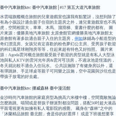
臺中汽車旅館ktv: 臺中汽車旅館│#17 第五大道汽車旅館
水雲端旗艦概念旅館的兒童遊戲室也讓我有點驚訝，沒想到除了
有為小孩設計適合親子住宿的主題房之外，連兒童遊戲室也不馬
虎，空間相當大，車車、木馬、溜滑梯、童書什麼的都有。 圖
片來源：優勝美地汽車旅館 太原會館官網優勝美地汽車旅館太
原會館有著多款適合親子入住的主題房，
例如
牀鋪為小船造型的
奇幻漂流房、女孩兒肯定喜歡的粉色夢幻公主房、受男孩子歡迎
的科幻風星球翱翔房等等，住起來超有特色又好拍照。 圖片來
源：Agoda雲河概念旅館最受親子歡迎的房型就是有私人大型泳
池與私人KTV的雲河光年房&雲河芎頂房，不過泳池是恆溫的，
冬天就比較不適合入住玩水。 公共設施除了有健身房以外，還
有彈跳牀、手足球桌等親子可同樂之設施，空中花園與沙坑也是
帶孩子放電的好去處。
臺中汽車旅館ktv: 挪威森林 臺中漫活館
金沙時尚汽車旅館的家庭房型為挑高六米樓中樓，空間寬敞無論
怎麼跑跳、嘻鬧或是替孩子辦派對都沒問題，搭配50吋超大液晶
平面電視更有如擁有私人電影院的感覺。 藏身在“森林”之中的
「沐蘭精品旅館 臺北館」會是你的好選擇！ 或是下班後想要享