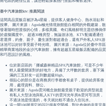
南屯區的絕佳位置，讓您輕鬆探索熱門景點和餐飲選擇。
臺中汽車旅館ktv: 推薦閱讀
這間高品質飯店被評為4星級，提供客人健身中心、熱水浴缸和
按摩。 圖片來源：Agoda極光情境旅館藍白相間的外觀建築，散
發著隨時想渡假的心情，多樣異國、奇幻風格鮮明主題彷彿倘佯
於虛擬國度中。 超過30種房型，無論游泳池、KTV配備通通任
君選擇，約會、親子、慶生派對都超適合，還有戶外私人SPA游
泳池可以好好享受親子時光唷。 圖片來源：Agoda位於臺中市區
精華商業地段的金沙汽車旅館，擁有超越五星級飯店配備的品質
和巧思設計的風格。
位於新店區的「挪威森林精品SPA汽車旅館」可是不少年
輕人最愛開派對的好地方，具備了大坪數的套房，塞下滿
滿的三五好友一起到數超級High。
很貼心的部分是在商務房行李都會有桌子，提供給房客使
用，處理資料、辦公。
圖片來源：Agoda雲河概念旅館最受親子歡迎的房型就是
有私人大型泳池與私人KTV的雲河光年房&雲河芎頂房，
不過泳池是恆溫的，冬天就比較不適合入住玩水。
這一間106號房它的設計很有空間感，對比色做的非常完美