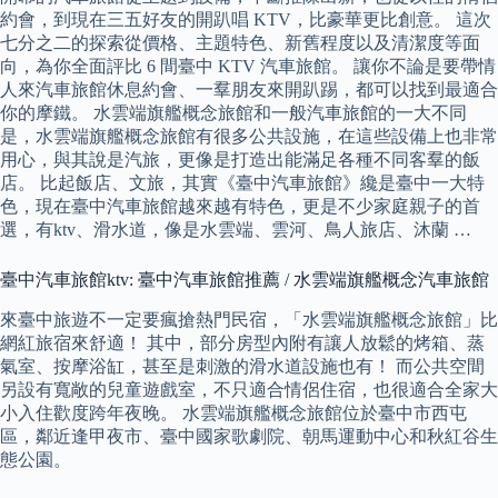
約會，到現在三五好友的開趴唱 KTV，比豪華更比創意。 這次
七分之二的探索從價格、主題特色、新舊程度以及清潔度等面
向，為你全面評比 6 間臺中 KTV 汽車旅館。 讓你不論是要帶情
人來汽車旅館休息約會、一羣朋友來開趴踢，都可以找到最適合
你的摩鐵。 水雲端旗艦概念旅館和一般汽車旅館的一大不同
是，水雲端旗艦概念旅館有很多公共設施，在這些設備上也非常
用心，與其說是汽旅，更像是打造出能滿足各種不同客羣的飯
店。 比起飯店、文旅，其實《臺中汽車旅館》纔是臺中一大特
色，現在臺中汽車旅館越來越有特色，更是不少家庭親子的首
選，有ktv、滑水道，像是水雲端、雲河、鳥人旅店、沐蘭 …
臺中汽車旅館ktv: 臺中汽車旅館推薦 / 水雲端旗艦概念汽車旅館
來臺中旅遊不一定要瘋搶熱門民宿，「水雲端旗艦概念旅館」比
網紅旅宿來舒適！ 其中，部分房型內附有讓人放鬆的烤箱、蒸
氣室、按摩浴缸，甚至是刺激的滑水道設施也有！ 而公共空間
另設有寬敞的兒童遊戲室，不只適合情侶住宿，也很適合全家大
小入住歡度跨年夜晚。 水雲端旗艦概念旅館位於臺中市西屯
區，鄰近逢甲夜市、臺中國家歌劇院、朝馬運動中心和秋紅谷生
態公園。