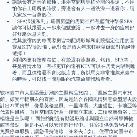
講話會有迴音的那種，淋浴空間與馬桶分開的很遠，不用
怕你在上廁所的時候，旁邊會有人一邊洗澡一邊看你，請
大家放一百萬個心。
「SPA浪漫系列」這個房型的房間裡都有壁面沖擊泉SPA
讓你可以跟愛人一起來個鴛鴦浴，一起沖去一身的疲憊好
好舒壓休息片刻。
尤其旅宿內的每間客房皆均配備影城和劇院指定使用的音
響及KTV等設備，絕對會是旅人年末狂歡舉辦派對的絕佳
選擇！
房間內更有按摩浴缸，有些還有泳遊池、烤箱、SPA等，
甚是有滑水道，有些更狂的還有KTV可以在房間內唱到睡
著，而且價格還不會比飯店貴，所以馬克非常推薦來臺中
的時候，可以找一間順眼的汽車旅館體驗看看。
號稱臺中市大里區最新潮的主題精品旅館，「風緻主題汽車旅
館」頗受年輕朋友的喜愛，因為是結合各國風情與意象型態去設
計出27間房型，像是英倫皇風、十里洋場、大唐盛世、卡地亞等
代表性風格，而且空間設計為一樓獨立車庫，二樓整層衛浴，三
樓纔是主臥呢！ 而旅館附近有動漫彩繪巷與國立自然科學博物
館等景點，倒是不妨可以安排進行程中。 住宿提供免費Wi-Fi和
免費停車服務，讓您保持連線，並來去自如。 住宿位於臺中市