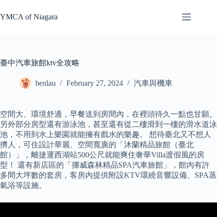
Skip
to
YMCA of Niagara
content
臺中汽車旅館ktv全攻略
benlau
February 27, 2024
汽車與機車
空間大、環境舒適，早餐送到房間內，在裡頭待久一點也甘願。
另外部分房型還有游泳池，甚至還有從二樓滑到一樓的滑水道泳
池，不用到水上樂園就能擁有戲水的樂趣。 想待臺北又不想人
擠人，可住設計華麗、空間寬廣的「沐蘭精品旅館（臺北
館）」，離捷運西湖站500公尺就能爽住奢華Villa渡假風的房
型！ 還有新店區的「挪威森林精品SPA汽車旅館」，館內有許
多間大坪數的套房，客房內提供附設KTV環繞音響設備、SPA蒸
氣浴等設施。