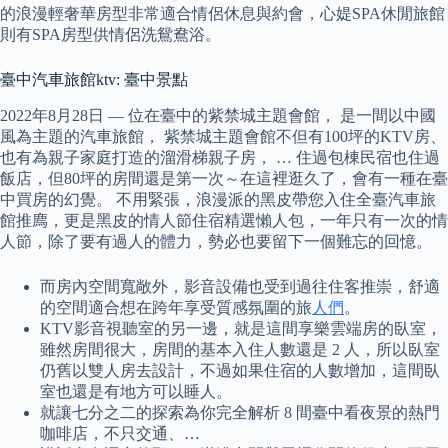
的浪漫輕奢華房型非常適合情侶休息與約會，心媞SPA休閒旅館
則有SPA房型供情侶洗鴛鴦浴。
臺中汽車旅館ktv: 臺中景點
2022年8月28日 — 位在臺中的紫禁城主題會館， 是一間以中國
風為主題的汽車旅館， 紫禁城主題會館不但有100坪的KTV房、
也有為親子家庭打造的溜滑梯親子房， … 住過包棟民宿也住過
飯店，但80坪的房間還是第一次～在這裡逛久了，會有一種在臺
中買房的幻覺。 不用緊張，浪漫派的黑皮帶您入住全臺汽車旅
館推廌，更是黑皮的情人節住宿精選懶人包，一年只有一次的情
人節，除了要有過人的體力，勢必也要留下一個難忘的回憶。
而房內空間寬敞外，影音設備也受到過往住客推崇，舒適
的空間適合想在跨年享受質感氛圍的旅
人們
。
KTV影音視聽室的另一邊，就是這間享樂雲端房的臥室，
雖然房間很大，房間的基本入住人數還是 2 人，所以臥室
仍舊以雙人房去設計，不過如果住宿的人數增加，這間臥
室也還是有地方可以睡人。
就讓七分之二的探索為你完全解析 8 間臺中看夜景的熱門
咖啡店，不只交通、…