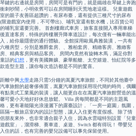
琴鍵的右邊就是房間，房間可是有門的，就是鐵雄在琴鍵上奔跑
衝刺吵鬧，小明依舊可以在房間睡到天荒地老這樣。 兒童遊戲
室的親子友善區超讚的，有尿布臺，還有提供三種尺寸的尿布
(限遊戲室內使用，不可帶出)、哺乳室還有飲水機，比百貨公司
的哺乳室還要完善。 首創樓廊式車房，旅客直接開入專用車梯
後直達客房，特殊的跨樓層升降車道設計，每次僅有一輛車能出
入，給你最隱密的通行體驗。 全館採用歐風典雅裝潢，一共有
六種房型，分別是雅爵套房、、雅柏套房、精緻客房、雅緻客
房、精典客房與精品客房。 房間內竟然有旋轉木馬，滿足你對
童話的
幻想
，更有美國舞孃、豪華船艙、太空嬉遊、怡紅院等多
款造型主題，讓你每次造訪都是不同的驚喜。
距離中興
大學
走路只需5分鐘的嵩夏汽車旅館，不同於其他臺中
汽車旅館的超奢侈佈置，嵩夏汽車旅館採用現代簡約時尚，偶爾
有點美式工業風的裝潢，讓人能更自在在嵩夏汽車旅館營造的溫
馨可愛小天地好好休息放鬆。 Villa 房每間都是不同的主題風
格，更有著能陽光浪漫灑下的露臺設計，「一房一庭園」氛圍，
區隔一般旅店室內的設計型態，讓人入住更有度假感。 除了情
侶朋友來外，也非常適合親子入住，因為水雲端特別設置「兒童
遊戲室」，溜滑梯、賽車道、桌遊、Switch 都有得玩！ 帶嬰兒
入住的話，也有完善的嬰兒設備可以事先保留使用。