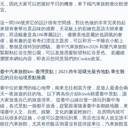
元，因此大家可以把握好平日的機會，來下榻汽車旅館會比較便
宜。
這一間106號房它的設計很有空間感，對比色做的非常完美拍起
來很有奢華出眾品味的感覺，天花板上的彩繪也是請大師來畫
的，而這幅畫是為106專屬設計。 優勝美地是屬於低調風的奢
侈，最有趣的是有奇幻漂流主題房，可以和另一半睡在小船上
面，整個是很特別的體驗。 臺中汽車旅館ktv2026 和樂汽車旅館
緊鄰秋紅谷生態公園，可以直接憑窗盼望秋紅谷景色。 若繼續
瀏覽本網站內容，即表示您同意我們的Cookie政策。
臺中汽車旅館ktv: 臺灣景點｜2023 跨年迎曙光最夯地點 畢生難
忘的日出仙境景點推薦
臺中位於臺灣的核心地帶，南來北往相當方便，是遊人最適合兩
天一夜旅遊的目的地。 以下將為你介紹Klook精選臺中景點，讓
大家放進自己的旅遊清單。 從臺中山線出發一路玩到臺中海
線，各式景點一個都不放過，趕緊跟著隨著臺中各鄉鎮地圖，來
場臺中人文、自然、娛樂、文化的邂逅輕旅行。 在房間內就可
以玩很多的設施，小孩可以盡情玩到累，而且也沒有人規定誰不
能住汽車旅館，尤其有些飯店倒還沒有提供提車位，汽車旅館直