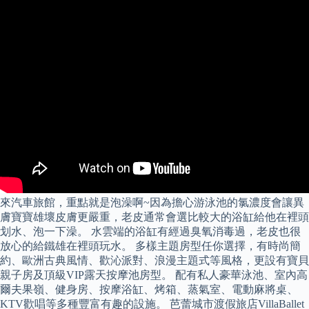
來汽車旅館，重點就是泡澡啊~因為擔心游泳池的氯濃度會讓異
膚寶寶雄壞皮膚更嚴重，老皮通常會選比較大的浴缸給他在裡頭
划水、泡一下澡。 水雲端的浴缸有經過臭氧消毒過，老皮也很
放心的給鐵雄在裡頭玩水。 多樣主題房型任你選擇，有時尚簡
約、歐洲古典風情、歡沁派對、浪漫主題式等風格，更設有寶貝
親子房及頂級VIP露天按摩池房型。 配有私人豪華泳池、室內高
爾夫果嶺、健身房、按摩浴缸、烤箱、蒸氣室、電動麻將桌、
KTV歡唱等多種豐富有趣的設施。 芭蕾城市渡假旅店VillaBallet