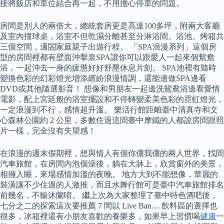
接將飯店和車位結合再一起，不用擔心停車的問題。
房間是別人的兩倍大，總統套房更是高達100多坪，附兩大客廳
及室內撞球桌，浴室不但乾濕分離甚至分淋浴間、浴池、烤箱共
三個空間，適閤家庭親子出遊行程。 「SPA浪漫系列」這個房
型的房間裡都有壁面沖擊泉SPA讓你可以跟愛人一起來個鴛鴦
浴，一起沖去一身的疲憊好好舒壓休息片刻。 SPA池裡有隨時
變換色彩的幻彩燈光增添繽紛浪漫情調，還能邊做SPA邊看
DVD或其他隨選影音！ 想像和男朋友一起邊洗鴛鴦浴邊看愛情
電影，配上宮廷般的浴室擺設和不停轉變柔美色彩的霓虹燈光，
一定浪漫到不行，感情超升溫。 樂活行館距離臺中清真寺和文
心森林公園約 2 公里，多數住過這間臺中摩鐵的人都說房間跟照
片一樣，完全沒有失望感！
在浪漫的週末假期裡，想與情人有個你儂我儂的兩人世界，找間
汽車旅館，在房間內泡個澡後，躺在大牀上，欣賞窗外的美景，
相擁入睡，來場感情加溫的夜晚。 地方大到不能想像，華麗的
裝潢讓不少住過的人激推，而且水舞行館可是臺中汽車旅館排名
前幾名，不輸沐蘭唷。 繼上次為大家整理了臺中特色酒吧後，
七分之二的探索這次要推薦 7 間以 Live Ban… 飲料區的選擇也
很多，冰箱裡還有小朋友喜歡的養樂多，如果早上習慣喝
健康
一