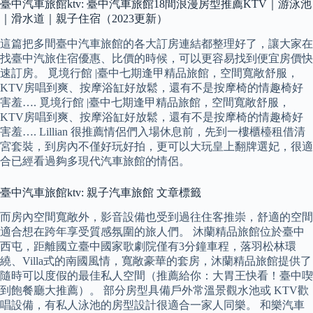
臺中汽車旅館ktv: 臺中汽車旅館18間浪漫房型推薦KTV｜游泳池
｜滑水道｜親子住宿（2023更新）
這篇把多間臺中汽車旅館的各大訂房連結都整理好了，讓大家在
找臺中汽旅住宿優惠、比價的時候，可以更容易找到便宜房價快
速訂房。 覓境行館 |臺中七期逢甲精品旅館，空間寬敞舒服，
KTV房唱到爽、按摩浴缸好放鬆，還有不是按摩椅的情趣椅好
害羞…. 覓境行館 |臺中七期逢甲精品旅館，空間寬敞舒服，
KTV房唱到爽、按摩浴缸好放鬆，還有不是按摩椅的情趣椅好
害羞…. Lillian 很推薦情侶們入場休息前，先到一樓櫃檯租借清
宮套裝，到房內不僅好玩好拍，更可以大玩皇上翻牌選妃，很適
合已經看過夠多現代汽車旅館的情侶。
臺中汽車旅館ktv: 親子汽車旅館 文章標籤
而房內空間寬敞外，影音設備也受到過往住客推崇，舒適的空間
適合想在跨年享受質感氛圍的旅人們。 沐蘭精品旅館位於臺中
西屯，距離國立臺中國家歌劇院僅有3分鐘車程，落羽松林環
繞、Villa式的南國風情，寬敞豪華的套房，沐蘭精品旅館提供了
隨時可以度假的最佳私人空間（推薦給你：大胃王快看！臺中喫
到飽餐廳大推薦）。 部分房型具備戶外常溫景觀水池或 KTV歡
唱設備，有私人泳池的房型設計很適合一家人同樂。 和樂汽車