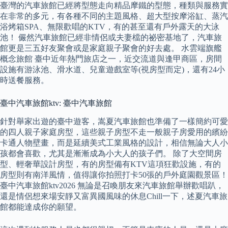
臺灣的汽車旅館已經將型態走向精品摩鐵的型態，種類與服務實
在非常的多元，有各種不同的主題風格、超大型按摩浴缸、蒸汽
浴烤箱SPA、無限歡唱的KTV，有的甚至還有戶外露天的大泳
池！ 儼然汽車旅館已經非情侶或夫妻檔的祕密基地了，汽車旅
館更是三五好友聚會或是家庭親子聚會的好去處。 水雲端旗艦
概念旅館 臺中近年熱門旅店之一，近交流道與逢甲商區，房間
設施有游泳池、滑水道、兒童遊戲室等(視房型而定)，還有24小
時送餐服務。
臺中汽車旅館ktv: 臺中汽車旅館
針對舉家出遊的臺中遊客，嵩夏汽車旅館也準備了一樣簡約可愛
的四人親子家庭房型，這些親子房型不走一般親子房愛用的繽紛
卡通人物壁畫，而是延續美式工業風格的設計，相信無論大人小
孩都會喜歡，尤其是漸漸成為小大人的孩子們。 除了大空間房
型、輕奢華設計房型，有的房型備有KTV這項狂歡設施，有的
房型則有南洋風情，值得讓你拍照打卡50張的戶外庭園觀景區！
臺中汽車旅館ktv2026 無論是召喚朋友來汽車旅館舉辦歡唱趴，
還是情侶想來場安靜又富異國風味的休息Chill一下，述夏汽車旅
館都能達成你的願望。