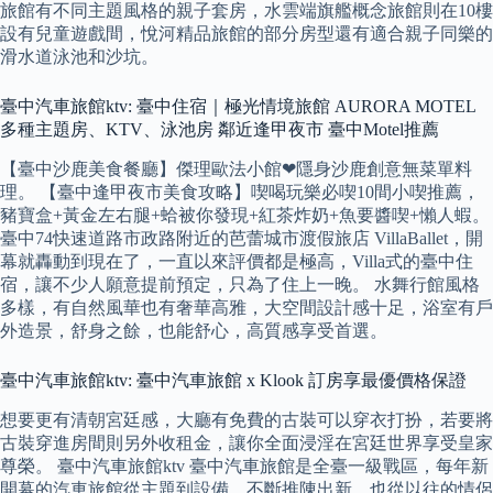
旅館有不同主題風格的親子套房，水雲端旗艦概念旅館則在10樓
設有兒童遊戲間，悅河精品旅館的部分房型還有適合親子同樂的
滑水道泳池和沙坑。
臺中汽車旅館ktv: 臺中住宿｜極光情境旅館 AURORA MOTEL
多種主題房、KTV、泳池房 鄰近逢甲夜市 臺中Motel推薦
【臺中沙鹿美食餐廳】傑理歐法小館❤隱身沙鹿創意無菜單料
理。 【臺中逢甲夜市美食攻略】喫喝玩樂必喫10間小喫推薦，
豬寶盒+黃金左右腿+蛤被你發現+紅茶炸奶+魚要醬喫+懶人蝦。
臺中74快速道路市政路附近的芭蕾城市渡假旅店 VillaBallet，開
幕就轟動到現在了，一直以來評價都是極高，Villa式的臺中住
宿，讓不少人願意提前預定，只為了住上一晚。 水舞行館風格
多樣，有自然風華也有奢華高雅，大空間設計感十足，浴室有戶
外造景，舒身之餘，也能舒心，高質感享受首選。
臺中汽車旅館ktv: 臺中汽車旅館 x Klook 訂房享最優價格保證
想要更有清朝宮廷感，大廳有免費的古裝可以穿衣打扮，若要將
古裝穿進房間則另外收租金，讓你全面浸淫在宮廷世界享受皇家
尊榮。 臺中汽車旅館ktv 臺中汽車旅館是全臺一級戰區，每年新
開幕的汽車旅館從主題到設備，不斷推陳出新，也從以往的情侶