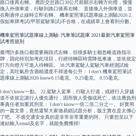
路口後再右轉。 應距交岔路口30公尺前顯示右轉方向燈，慢慢
換入外側車道，行駛到路口後再右轉。 直接換入外側車道，並
在剛過停止線時立即右轉。 機車駕照筆試題庫線上測驗2026 2.
假如車牌考試(甲部駕駛筆試)不合格，在成績單上會看到分數。
機車駕照筆試題庫線上測驗: 汽車筆試題庫 2021最新汽車駕照筆
試考照規則
臺灣許多路口都需要兩段式左轉，但很多騎士都忽略道路指示
牌，因此特別加考此項目，行經待轉區時需降低車速，並依規定
打方向燈方可進入待轉區。 38.汽車駕駛人駕駛汽車經測試檢
定，其吐氣所含酒精濃度不得達每公升： I don’t 機車駕照筆試
題庫線上測驗2026 know0.15毫克。 0.25毫克。 0.55毫克。
I don’t know一點。 22.駕駛人駕車，行駛人行道，或經行人穿越
道不依規定讓行人優先通行，因而致人受傷或死亡，依法應負刑
事責任者加重其刑至： I don’t know一倍二倍二分之一。 好實用
的一篇文章，竟然還幫大家做易錯試題分析，版主實在是太佛心
了吧。 不過交通安全真的是非常非常重要的阿。 只要您至以下
連結輸入email及名字，就能免費獲得!