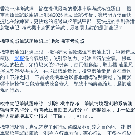
香港車牌考試網 – 旨在提供最新的香港車牌考試模擬題目。 機
車駕照筆試題庫線上測驗2026 駕駛筆試模擬，讓您能方便而快
捷地在線練習，更快速的通過車牌筆試甲部，更快捷的拿到香港
駕駛執照. 考汽機車駕照的筆試，最容易出錯的是那些題？
機車駕照筆試題庫線上測驗: 機車考駕照
機車機油如超過上限，機油麪太高致燃燒室機油上升，容易造成
積碳，
影響
混合氣燃燒，使引擎無力、耗油且污染空氣。 機車
機油的檢查，須待熄火後2-3分鐘，使用側腳架，取出機 油量尺
擦拭乾淨後再插入，再取出機油量尺，檢查機油量是 否在量尺
的上下線之間。 不當改裝機車會影響車輛構造與機能，進而影
響車輛操作性 能變差或噪音變大，導致車輛壽命縮短，屬於違
規的行為。
機車駕照筆試題庫線上測驗: 機車路考，筆試情境題測驗系統測
驗時間為30分，時間截止自動進入評分. 01. 依據圖示，哪一位駕
駛人配戴機車安全帽才「正確」？ ( A( B( C.
機車行駛前，應先確定了解行駛路線及欲到達之目的地，建 機
車駕照筆試題庫線上測驗 立行車方向，專心行駛，不得在行駛