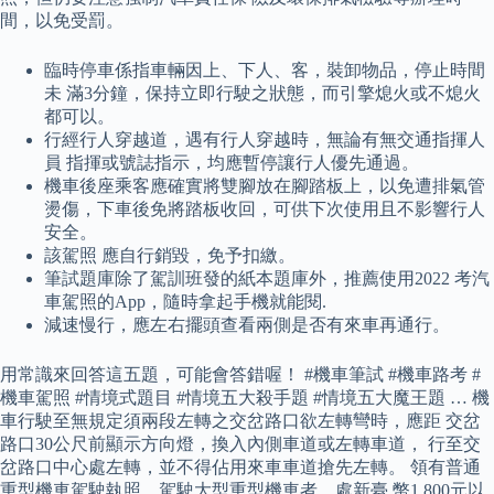
間，以免受罰。
臨時停車係指車輛因上、下人、客，裝卸物品，停止時間
未 滿3分鐘，保持立即行駛之狀態，而引擎熄火或不熄火
都可以。
行經行人穿越道，遇有行人穿越時，無論有無交通指揮人
員 指揮或號誌指示，均應暫停讓行人優先通過。
機車後座乘客應確實將雙腳放在腳踏板上，以免遭排氣管
燙傷，下車後免將踏板收回，可供下次使用且不影響行人
安全。
該駕照 應自行銷毀，免予扣繳。
筆試題庫除了駕訓班發的紙本題庫外，推薦使用2022 考汽
車駕照的App，隨時拿起手機就能閱.
減速慢行，應左右擺頭查看兩側是否有來車再通行。
用常識來回答這五題，可能會答錯喔！ #機車筆試 #機車路考 #
機車駕照 #情境式題目 #情境五大殺手題 #情境五大魔王題 … 機
車行駛至無規定須兩段左轉之交岔路口欲左轉彎時，應距 交岔
路口30公尺前顯示方向燈，換入內側車道或左轉車道， 行至交
岔路口中心處左轉，並不得佔用來車車道搶先左轉。 領有普通
重型機車駕駛執照，駕駛大型重型機車者，處新臺 幣1,800元以