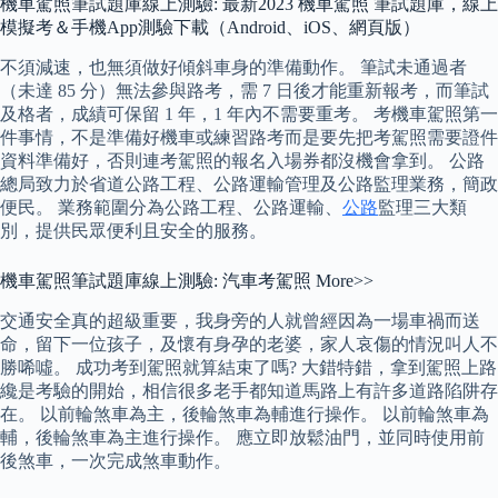
機車駕照筆試題庫線上測驗: 最新2023 機車駕照 筆試題庫，線上
模擬考＆手機App測驗下載（Android、iOS、網頁版）
不須減速，也無須做好傾斜車身的準備動作。 筆試未通過者
（未達 85 分）無法參與路考，需 7 日後才能重新報考，而筆試
及格者，成績可保留 1 年，1 年內不需要重考。 考機車駕照第一
件事情，不是準備好機車或練習路考而是要先把考駕照需要證件
資料準備好，否則連考駕照的報名入場券都沒機會拿到。 公路
總局致力於省道公路工程、公路運輸管理及公路監理業務，簡政
便民。 業務範圍分為公路工程、公路運輸、
公路
監理三大類
別，提供民眾便利且安全的服務。
機車駕照筆試題庫線上測驗: 汽車考駕照 More>>
交通安全真的超級重要，我身旁的人就曾經因為一場車禍而送
命，留下一位孩子，及懷有身孕的老婆，家人哀傷的情況叫人不
勝唏噓。 成功考到駕照就算結束了嗎? 大錯特錯，拿到駕照上路
纔是考驗的開始，相信很多老手都知道馬路上有許多道路陷阱存
在。 以前輪煞車為主，後輪煞車為輔進行操作。 以前輪煞車為
輔，後輪煞車為主進行操作。 應立即放鬆油門，並同時使用前
後煞車，一次完成煞車動作。