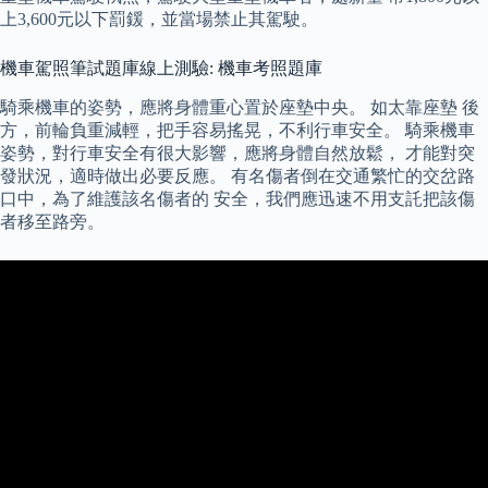
上3,600元以下罰鍰，並當場禁止其駕駛。
機車駕照筆試題庫線上測驗: 機車考照題庫
騎乘機車的姿勢，應將身體重心置於座墊中央。 如太靠座墊 後
方，前輪負重減輕，把手容易搖晃，不利行車安全。 騎乘機車
姿勢，對行車安全有很大影響，應將身體自然放鬆， 才能對突
發狀況，適時做出必要反應。 有名傷者倒在交通繁忙的交岔路
口中，為了維護該名傷者的 安全，我們應迅速不用支託把該傷
者移至路旁。