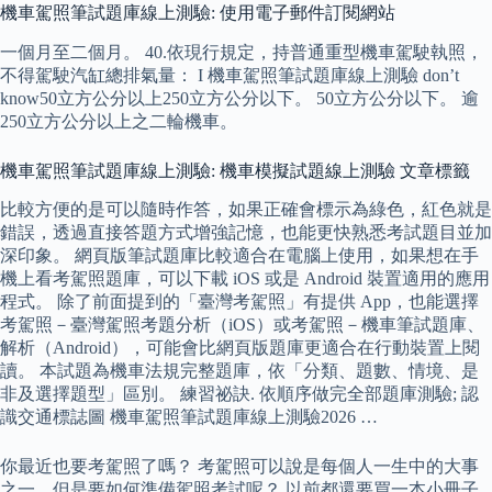
機車駕照筆試題庫線上測驗: 使用電子郵件訂閱網站
一個月至二個月。 40.依現行規定，持普通重型機車駕駛執照，
不得駕駛汽缸總排氣量： I 機車駕照筆試題庫線上測驗 don’t
know50立方公分以上250立方公分以下。 50立方公分以下。 逾
250立方公分以上之二輪機車。
機車駕照筆試題庫線上測驗: 機車模擬試題線上測驗 文章標籤
比較方便的是可以隨時作答，如果正確會標示為綠色，紅色就是
錯誤，透過直接答題方式增強記憶，也能更快熟悉考試題目並加
深印象。 網頁版筆試題庫比較適合在電腦上使用，如果想在手
機上看考駕照題庫，可以下載 iOS 或是 Android 裝置適用的應用
程式。 除了前面提到的「臺灣考駕照」有提供 App，也能選擇
考駕照－臺灣駕照考題分析（iOS）或考駕照－機車筆試題庫、
解析（Android），可能會比網頁版題庫更適合在行動裝置上閱
讀。 本試題為機車法規完整題庫，依「分類、題數、情境、是
非及選擇題型」區別。 練習祕訣. 依順序做完全部題庫測驗; 認
識交通標誌圖 機車駕照筆試題庫線上測驗2026 …
你最近也要考駕照了嗎？ 考駕照可以說是每個人一生中的大事
之一，但是要如何準備駕照考試呢？ 以前都還要買一本小冊子