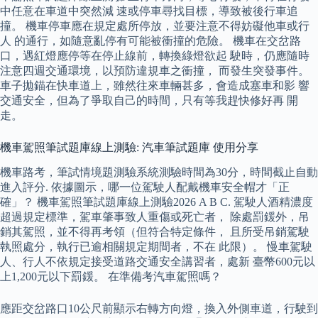
中任意在車道中突然減 速或停車尋找目標，導致被後行車追
撞。 機車停車應在規定處所停放，並要注意不得妨礙他車或行
人 的通行，如隨意亂停有可能被衝撞的危險。 機車在交岔路
口，遇紅燈應停等在停止線前，轉換綠燈欲起 駛時，仍應隨時
注意四週交通環境，以預防違規車之衝撞， 而發生突發事件。
車子拋錨在快車道上，雖然往來車輛甚多，會造成塞車和影 響
交通安全，但為了爭取自己的時間，只有等我趕快修好再 開
走。
機車駕照筆試題庫線上測驗: 汽車筆試題庫 使用分享
機車路考，筆試情境題測驗系統測驗時間為30分，時間截止自動
進入評分. 依據圖示，哪一位駕駛人配戴機車安全帽才「正
確」？ 機車駕照筆試題庫線上測驗2026 A B C. 駕駛人酒精濃度
超過規定標準，駕車肇事致人重傷或死亡者， 除處罰鍰外，吊
銷其駕照，並不得再考領（但符合特定條件， 且所受吊銷駕駛
執照處分，執行已逾相關規定期間者，不在 此限）。 慢車駕駛
人、行人不依規定接受道路交通安全講習者，處新 臺幣600元以
上1,200元以下罰鍰。 在準備考汽車駕照嗎？
應距交岔路口10公尺前顯示右轉方向燈，換入外側車道，行駛到