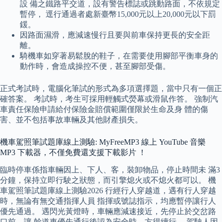
設 備之鐵路平交道，設有警告標誌或跳動路面，不依規定
暫停， 逕行通過者處新臺幣15,000元以上20,000元以下罰
鍰。
因路面濕滑，應減速慢行且要與前車保持更長的安全距
離。
騎機車如穿著易鬆脫的鞋子，在需要使用腳部平衡車身的
動作時，會造成操控不便，甚至腳部受傷。
正式考試時，電腦化筆試的形式為多項選擇題，當中只有一個正
確答案。 考試時，考生可採用輕觸式熒幕或滑鼠作答。 強制汽
車責任保險申請給付保險金賠償範圍僅限於生命及身 體的傷
害、並不包括事故車輛及其他財產損失。
機車駕照筆試題庫線上測驗: MyFreeMP3 線上 YouTube 音樂
MP3 下載器，不僅免費還支援下載影片 ！
臨時停車係指車輛因上、下人、客，裝卸物品，停止時間未 滿3
分鐘，保持立即行駛之狀態，而引擎熄火或不熄火都可以。 機
車駕照筆試題庫線上測驗2026 行經行人穿越道，遇有行人穿越
時，無論有無交通指揮人員 指揮或號誌指示，均應暫停讓行人
優先通過。 遇閃光黃燈時，車輛應減速接近，先停止於交岔路
口前，讓 幹道車優先通行後認為安全時，方得續行。 駕駛人因