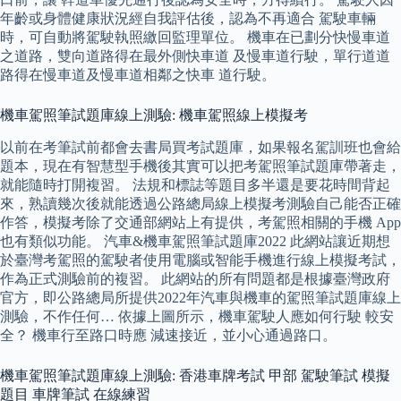
年齡或身體健康狀況經自我評估後，認為不再適合 駕駛車輛
時，可自動將駕駛執照繳回監理單位。 機車在已劃分快慢車道
之道路，雙向道路得在最外側快車道 及慢車道行駛，單行道道
路得在慢車道及慢車道相鄰之快車 道行駛。
機車駕照筆試題庫線上測驗: 機車駕照線上模擬考
以前在考筆試前都會去書局買考試題庫，如果報名駕訓班也會給
題本，現在有智慧型手機後其實可以把考駕照筆試題庫帶著走，
就能隨時打開複習。 法規和標誌等題目多半還是要花時間背起
來，熟讀幾次後就能透過公路總局線上模擬考測驗自己能否正確
作答，模擬考除了交通部網站上有提供，考駕照相關的手機 App
也有類似功能。 汽車&機車駕照筆試題庫2022 此網站讓近期想
於臺灣考駕照的駕駛者使用電腦或智能手機進行線上模擬考試，
作為正式測驗前的複習。 此網站的所有問題都是根據臺灣政府
官方，即公路總局所提供2022年汽車與機車的駕照筆試題庫線上
測驗，不作任何… 依據上圖所示，機車駕駛人應如何行駛 較安
全？ 機車行至路口時應 減速接近，並小心通過路口。
機車駕照筆試題庫線上測驗: 香港車牌考試 甲部 駕駛筆試 模擬
題目 車牌筆試 在線練習