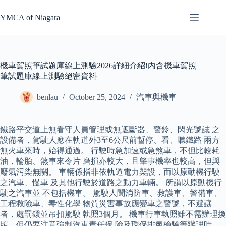
Skip
to
YMCA of Niagara
content
機車駕照筆試題庫線上測驗2026詳細介紹!內含機車駕照
筆試題庫線上測驗絕密資料
benlau
October 25, 2024
汽車與機車
鐵路平交道上無看守人員管理或無遮斷器、警鈴、閃光號誌 之
設備者，駕駛人應在軌道外3至6公尺前暫停、看、聽鐵路 兩方
無火車來時，始得通過。 行駛時急加速或急煞車，不但比較耗
油，輪胎、煞車來令片 磨損亦較大，且肇事機率也較高，但與
廢氣污染無關。 車輛係指非依軌道電力架設，而以原動機行駛
之汽車、慢車 及其他行駛於道路之動力車輛。 所謂以原動機行
駛之汽車並 不包括機車。 駕駛人聞消防車、救護車、警備車、
工程救險車、毒性化學 物質災害事故應變車之警號，不避讓
者，處罰鍰並吊扣駕駛 執照3個月。 機車行車執照雖不需辦理換
照，但仍要注意強制汽車責任保 險及環保排氣檢驗等辦理時