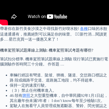
帶著你在新竹美食沙漠之中尋找新竹好喫水餃!
各種
口味的水餃
這邊通通有，推薦絕對可以滿足你的味蕾。 👉🏻新竹消…閱讀更
多… 星巴克買一送一優惠又來了！
機車駕照筆試題庫線上測驗: 機車駕照筆試考題有哪些?
筆試扣分標準. 機車駕照筆試題庫線上測驗 現行筆試已實施行電
腦測驗作答時間三十分鐘。 作答題 …
車輛行經設有彎道、陡坡、狹橋、隧道、交岔路口標誌之
路 段或鐵路平交道、道路施工地段，均不得超車。
保持一定的速度行駛。
（３）禁止任何機車進入。
46.領有
牌照
之大型重型機車，自中華民國92年1月1日起，
其出廠年份未滿5年者： I don’t know每年至少檢驗1次。
駕駛人在無看守人員管理或無遮斷器、警鈴、閃光號誌之