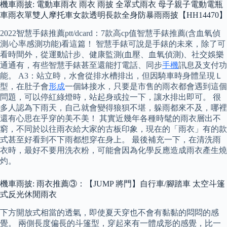
機車雨披: 電動車雨衣 雨衣 雨披 全罩式雨衣 母子親子電動電瓶
車雨衣單雙人摩托車女款透明長款全身防暴雨雨披【HH14470】
2022智慧手錶推薦ptt/dcard：7款高cp值智慧手錶推薦(含血氧偵
測/心率感測功能)看這篇！ 智慧手錶可說是手錶的未來，除了可
看時間外，從運動計步、健康監測(血壓、血氧偵測)、社交娛樂
通通有，有些智慧手錶甚至還能打電話、同步
手機
訊息及支付功
能。 A3：站立時，水會從排水槽排出，但因騎車時身體呈現Ｌ
型，在肚子會
形成
一個缽接水，只要是市售的雨衣都會遇到這個
問題，可以停紅綠燈時，站起身或拉一下，讓水排出即可。 很
多人認為下雨天，自己就會變得狼狽不堪，躲雨都來不及，哪裡
還有心思在乎穿的美不美！ 其實近幾年各種時髦的雨衣層出不
窮，不同於以往雨衣給大家的古板印象，現在的「雨衣」有的款
式甚至好看到不下雨都想穿在身上。 最後補充一下，在清洗雨
衣時，最好不要用洗衣粉，可能會因為化學反應造成雨衣產生燒
灼。
機車雨披: 雨衣推薦③：【JUMP 將門】自行車/腳踏車 太空斗篷
式反光休閒雨衣
下方開放式相當的透氣，即使夏天穿也不會有黏黏的悶悶的感
覺。 兩側長度偏長的斗篷型，穿起來有一體成形的感覺，比一