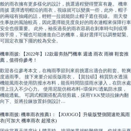
般的雨衣擁有更多樣化的設計，挑選過程變得豐富有趣。 機車
雨披 選擇透明帽沿的雨衣，視線就可以變廣一些，此外，帽子
的兩端有抽繩的話，輕輕一拉就能防止帽子遮住視線。 雨天發
生事故的風險較高，因此選擇能見度良好的雨衣連帽來保障行車
安全也很重要。 此外，袖長過長的雨衣容易在剎車時勾到或導
致手滑，下襬也可能捲進自己的機車，最好選擇可以調整鬆緊、
可固定衣服下擺的較為安全。
機車雨披: 【2022年】12款最夯熱門機車 週邊 雨衣 雨褲 鞋套推
薦，值得你參考！
歡迎各位參考本文，在梅雨季節到來前挑選出適合的鞋套、乾爽
度過雨季。 接下來要介紹長版雨衣，【賀拉碩】棉質防水透濕
機能風雨衣使用防撥水布料，能長時間阻擋雨水滲入，在防水處
理上注入不少心力。 使用尼龍仿棉布料+環保PU透氣防水膜，
機能透氣。 可調式帽圍搭配高領剪裁，採用YKK雙頭拉鍊內翻
向下、並將拉鍊放置斜側設計…
機車雨披: 機車雨衣推薦1：【JOJOGO】升級版雙側開速乾風雨
衣(可加大 機車雨衣 超潑水)
因此當夏天溫度比人體高時，排濕效果就較難發揮，也就表示夏