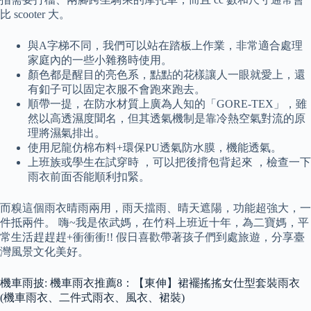
比 scooter 大。
與A字梯不同，我們可以站在踏板上作業，非常適合處理
家庭內的一些小雜務時使用。
顏色都是醒目的亮色系，點點的花樣讓人一眼就愛上，還
有釦子可以固定衣服不會跑來跑去。
順帶一提，在防水材質上廣為人知的「GORE-TEX」，雖
然以高透濕度聞名，但其透氣機制是靠冷熱空氣對流的原
理將濕氣排出。
使用尼龍仿棉布料+環保PU透氣防水膜，機能透氣。
上班族或學生在試穿時 ，可以把後揹包背起來 ，檢查一下
雨衣前面否能順利扣緊。
而糗這個雨衣晴雨兩用，雨天擋雨、晴天遮陽，功能超強大，一
件抵兩件。 嗨~我是依武媽，在竹科上班近十年，為二寶媽，平
常生活趕趕趕+衝衝衝!! 假日喜歡帶著孩子們到處旅遊，分享臺
灣風景文化美好。
機車雨披: 機車雨衣推薦8：【東伸】裙襬搖搖女仕型套裝雨衣
(機車雨衣、二件式雨衣、風衣、裙裝)