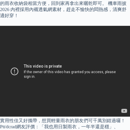
的雨衣收納袋相當方便，回到家再拿出來曬乾即可。 機車雨披
2026 內裡採用內襯透氣網素材，趕走不愉快的悶熱感，清爽舒
適好穿！
實用性佳又好攜帶，想買輕量雨衣的朋友們可千萬別錯過囉！
Ptt/dcrad網友評價：「我也用日製雨衣，一年半還是穩」、