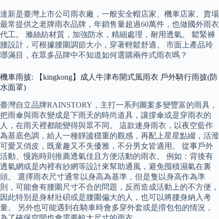
達新是臺灣上市公司雨衣廠，一般安全帽店家、機車店家、賣場
最常提供之老牌雨衣品牌，年銷售量超過60萬件，也做國外雨衣
代工。 滌絲紡材質，加強防水，精細處理，耐用透氣。 鬆緊褲
腰設計，可根據腰圍調節大小，穿著輕鬆舒適。 市面上產品玲
瑯滿目，在眾多品牌中不知道如何選購兩件式雨衣嗎？
機車雨披: 【kingkong】成人牛津布開式風雨衣 戶外騎行雨披(防
水面罩)
臺灣自立品牌RAINSTORY，主打一系列圖案多變豐富的雨具，
把雨傘與雨衣變成是下雨天的時尚道具，讓撐傘或是穿雨衣的
人，在雨天裡都能變得與眾不同。 這款連身雨衣，以夜空藍作
為基底色調，給人一種靜謐穩重的觀感，再配上星星點綴，活潑
可愛又俏皮，既童趣又不失優雅，不分男女皆適用。 從事戶外
活動、慢跑時則推薦透氣佳且方便活動的雨衣。 例如：背後有
透氣網或是內裡有紗網等設計來幫助通風，避免囤積濕氣在裏
頭。 選擇雨衣尺寸通常以身高為基準，但是隻以身高作為準
則，可能會有腰圍尺寸不合的問題，反而造成活動上的不方便，
因此特別是身材壯碩或是腰圍偏大的人，也可以將腰身納入考
量。 另外也可能遇到在騎車時會多穿外套或是揹包包的情況，
為了確保空間也會需要較大尺寸的雨衣。