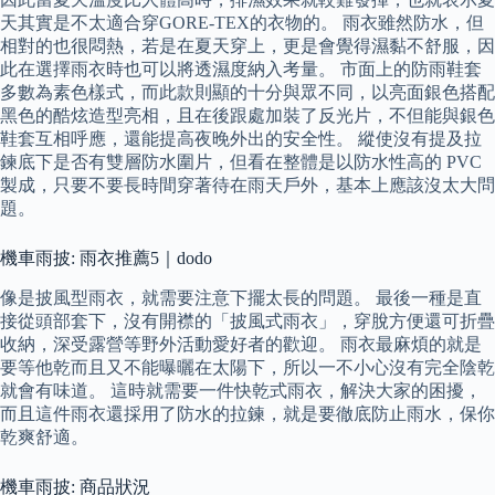
天其實是不太適合穿GORE-TEX的衣物的。 雨衣雖然防水，但
相對的也很悶熱，若是在夏天穿上，更是會覺得濕黏不舒服，因
此在選擇雨衣時也可以將透濕度納入考量。 市面上的防雨鞋套
多數為素色樣式，而此款則顯的十分與眾不同，以亮面銀色搭配
黑色的酷炫造型亮相，且在後跟處加裝了反光片，不但能與銀色
鞋套互相呼應，還能提高夜晚外出的安全性。 縱使沒有提及拉
鍊底下是否有雙層防水圍片，但看在整體是以防水性高的 PVC
製成，只要不要長時間穿著待在雨天戶外，基本上應該沒太大問
題。
機車雨披: 雨衣推薦5｜dodo
像是披風型雨衣，就需要注意下擺太長的問題。 最後一種是直
接從頭部套下，沒有開襟的「披風式雨衣」，穿脫方便還可折疊
收納，深受露營等野外活動愛好者的歡迎。 雨衣最麻煩的就是
要等他乾而且又不能曝曬在太陽下，所以一不小心沒有完全陰乾
就會有味道。 這時就需要一件快乾式雨衣，解決大家的困擾，
而且這件雨衣還採用了防水的拉鍊，就是要徹底防止雨水，保你
乾爽舒適。
機車雨披: 商品狀況