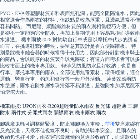
PVC・EVA等塑膠材質布料表面無孔洞，能完全阻隔進水，因此
相當適合作為雨衣的材料，但缺點是較為厚重，且透氣通常不佳
容易悶熱。 而尼龍、聚酯纖維材質的雨衣則相當輕巧方便，但
是卻不一定能夠完全防水，再加上長期使用下容易耗損而導致雨
水滲透。 機車雨披2026 對於騎自行車或是以摩托車代步的讀者
而言，在挑選鞋套的時候，要留意其設計是否方便踩踏板。 特
別是踩機車離合器的時候常得十分用力，因此部分針對機車騎士
的商品，會以較厚的材質製作以免踩破；有這方面需求者可以多
比較市面上的機車專用款。 輕薄又防風防水且好收納，也是自
行車、摩托車專用的雨衣，全部使用無毒素材，環保輕量，適合
運動、騎自行車、釣魚和健行等一般戶外活動。 蓮葉效應雨防
水塗層，雨水在防水層水珠滑落不易滲透，超強防水加厚尼龍不
怕滂沱大雨。
機車雨披: UPON雨衣-R209超輕量防水雨衣 反光條 超輕薄 三層
防水 兩件式 分開式雨衣 開襟雨衣 機車雨衣 雨衣
腳踝魔鬼氈可調整鬆緊度，防止褲腳捲入車輪，
前後
雙肩處綴有
反光滾邊，天候不佳視線不良時，有助於騎車安全。 且雨衣的
收納包也好可愛，雨衣穿完最麻煩的莫過於收納了，而這款GU