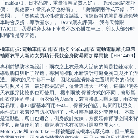
「makku+1，日本品牌，重量很輕品質又好」。 Ptt/dcrad網友評
價：「奧德蒙+1 當風衣穿也好看」、「奧德蒙兩件式不錯，不
會悶」、「奧德蒙防水性確實沒話說，拉鍊做斜的就是要避免騎
車時會反折，導致漏水」。 Dcard網友評價2：我有天德跟
TAICHI，我覺得穿太極下車會不放心掛在車上，所以大部分時
間都還是穿天德。
機車雨披: 電動車雨衣 雨衣 雨披 全罩式雨衣 電動電瓶摩托車帶
袖雨衣單人新款女男騎行長款全身防暴雨加厚雨披【HH14479】
專利前襟防水新設計：雨衣之上衣最為人詬病的就是拉鍊滲水，
導致胸口與肚子溼透，專利前襟防水新設計可避免胸口與肚子溼
透。 雨衣的尺寸都不一樣，因此建議消費者在選購雨衣的時候
要對照尺寸表，最好都要試穿，儘量選購大一些的，這樣即使冬
天衣服穿比較多也可使用。 機車雨披 保養方式的不同，會影響
雨衣使用的年限，雨衣怕熱與高溫，若直接拿去曬太陽，雨衣會
容易壞，非PU膠基本可用3~4年，保養好的話，時間可以更久，
兩件式雨衣若沒有防水功能了，也可轉為風衣外套使用。 本款
是運動型，爬山也適合，側身設計拉鍊，方便延伸背部空間來背
揹包，超級便利的；褲管地方也有拉鍊可調整空間大小。
Motorcycle 和 motorbike 一樣被翻譯成機車或摩托車，但一般是
指需要打檔、兩腳跨坐騎乘的摩托車，而且 cc 數和尺寸通常會