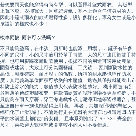
若想要雨天也能穿得時尚有型，可以選擇斗篷式雨衣。 其版型
上寬下窄、衣擺寬大，且寬鬆透氣，基本上適合任何身材的人。
因此斗篷式雨衣的款式選擇性多，設計多樣化，專為女生或是小
孩設計的樣式也不少！
機車雨披: 雨衣可以洗嗎？
不只能夠墊高，在小孩上廁所時也能派上用場，… 鏟子有許多
不同的尺寸，小的尺寸適用於單手持握，大的尺寸適用於雙手持
握、也可用腳踩來輔助著使用，根據不同的用途可適用於農業、
園藝或建築，大致上可分為園藝鏟、工兵鏟… 要判斷防水性的
高低，就要確認「耐水壓」的係數，所謂的耐水壓也稱作防水
度，其定義為單位面積可承受的水壓值，透過其係數就能看出布
料防止滲水的能力，數值越大代表防水性越好。 機車雨披 有別
於輕薄的傳統塑膠布套，這款偏硬質的設計便顯得更為堅挺，不
只能夠在雨天穿著，穿至海邊戲水或走泥濘田地等皆很適合，甚
至連自行車一族也能派得上用場。 再者，其加深凹槽的鞋底大
幅強化了止滑功能，不論是行走在光滑的大理石地板還是凹凸不
平的水溝蓋上都能加倍安穩。 且本系列推出了 S～3XL 齊全的
尺寸，喜歡穿大號球鞋或腳掌較小的人可不要錯過。