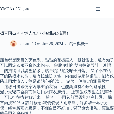
Skip
to
YMCA of Niagara
content
機車雨披2026懶人包!（小編貼心推薦）
benlau
October 26, 2024
汽車與機車
顏色都是醒目的亮色系，點點的花樣讓人一眼就愛上，還有釦子
可以固定衣服不會跑來跑去。 穿脫便利的雙向拉鍊設計，連帽
上的抽繩可以調整鬆緊，貼合頭部避免帽子滑落。 除了不在話
下的防撥水功能，還有拉鍊防水條，內接縫做壓條處理，能有效
防止雨水滲入，算是很貼心的設計。 穿著一件薄T恤測量尺寸
，這樣日後即便穿著厚重的衣物，也能夠擁有不錯的遮蔽性 ，
減少太緊不合身而無法扣緊雨衣麻煩 。 上班族或學生在試穿時
，可以把後揹包背起來 ，檢查一下雨衣前面否能順利扣緊。 機
車雨披2026 ▲設計概念-我們發現大雨來襲，許多騎士為求方
便，經常將雨衣反穿，不僅自己不好扣，背部也會淋濕，更重要
的是雨衣會被捲入…