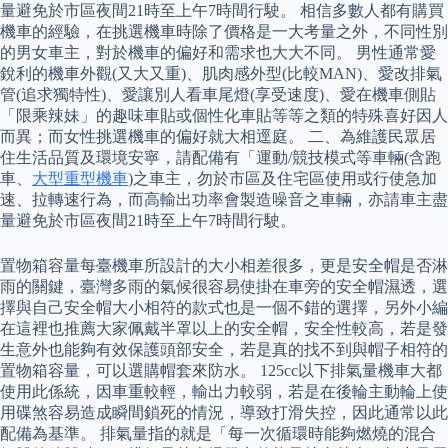
量避免於市區夜間21時至上午7時間行駛。 相信多數人都有購買
機車的經驗，在挑選機車時除了價格是一大考量之外，不同性別
的男女車主，對於機車的偏好和需求也大大不同。 男性通常愛
銳利的機車外觀(又大又重)、肌肉感外型(比較MAN)、愛改排氣
管(追求獨特性)、愛讓別人看車尾燈(享受速度)、愛在機車側貼
「限乘辣妹」的趣味車貼或個性化車貼等等之類的特殊喜好因人
而異；而女性挑選機車的偏好就大相逕庭。 二、為維護民眾居
住生活品質及環境安寧，請配備有「運動/競技模式等車輛(含跑
車、
大型重型機車
)之車主，勿於市區及住宅區使用或行使急加
速、拉轉速行為，而高輸出功率會製造噪音之車輛，亦請車主盡
量避免於市區夜間21時至上午7時間行駛。
置物箱容量每臺機車所設計的大小相差很多，更是安全帽是否淋
雨的關鍵，臺灣多雨的氣候很容易使掛在車旁的安全帽濕透，選
擇與自己安全帽大小相符的款式也是一個不錯的選擇，另外小編
在這裡也推薦大家佩戴半罩以上的安全帽，安全性較高，若是發
生意外也能夠有效保護頭部安全，若是真的找不到與帽子相符的
置物箱容量，可以選購帽套來防水。 125cc以下排氣量機車大都
使用此係統，因車重較輕，輸出力較弱，若是在後輪主動輪上使
用碟煞容易造成瞬間鎖死的情況，導致打滑失控，因此通常以此
配備為基準。 排氣量指的就是「每一次循環時能夠燃燒的混合