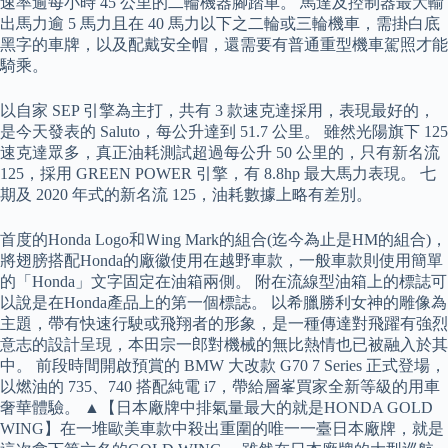
速率逾每小時 45 公里的二輪機器腳踏車。 馬達及控制器最大輸
出馬力逾 5 馬力且在 40 馬力以下之二輪或三輪機車，需掛白底
黑字的車牌，以及配戴安全帽，還需要有普通重型機車駕照才能
騎乘。
以自家 SEP 引擎為主打，共有 3 款速克達採用，表現最好的，
是今天發表的 Saluto，每公升達到 51.7 公里。 雖然光陽旗下 125
速克達眾多，真正油耗測試超過每公升 50 公里的，只有新名流
125，採用 GREEN POWER 引擎，有 8.8hp 最大馬力表現。 七
期及 2020 年式的新名流 125，油耗數據上略有差別。
首度的Honda Logo和Ｗing Mark的組合(迄今為止是HM的組合)，
將翅膀搭配Honda的廠徽使用在越野車款，一般車款則使用簡單
的「Honda」文字固定在油箱兩側。 附在流線型油箱上的標誌可
以說是在Honda產品上的第一個標誌。 以希臘勝利女神的雕像為
主題，帶有快速行駛或飛翔者的形象，是一種傳達對飛躍有強烈
意志的設計呈現，本田宗一郎對機械的無比熱情也已被融入於其
中。 前段時間開啟預賞的 BMW 大改款 G70 7 Series 正式登場，
以燃油的 735、740 搭配純電 i7，帶給層峯買家全新等級的用車
奢華體驗。 ▲【日本廠牌中排氣量最大的就是HONDA GOLD
WING】在一堆歐美車款中殺出重圍的唯一一臺日本廠牌，就是