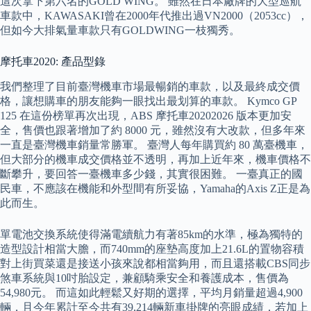
這次拿下第六名的GOLD WING。 雖然在日本廠牌的大型巡航
車款中，KAWASAKI曾在2000年代推出過VN2000（2053cc），
但如今大排氣量車款只有GOLDWING一枝獨秀。
摩托車2020: 產品型錄
我們整理了目前臺灣機車市場最暢銷的車款，以及最終成交價
格，讓想購車的朋友能夠一眼找出最划算的車款。 Kymco GP
125 在這份榜單再次出現，ABS 摩托車20202026 版本更加安
全，售價也跟著增加了約 8000 元，雖然沒有大改款，但多年來
一直是臺灣機車銷量常勝軍。 臺灣人每年購買約 80 萬臺機車，
但大部分的機車成交價格並不透明，再加上近年來，機車價格不
斷攀升，要回答一臺機車多少錢，其實很困難。 一臺真正的國
民車，不應該在機能和外型間有所妥協，Yamaha的Axis Z正是為
此而生。
單電池交換系統使得滿電續航力有著85km的水準，極為獨特的
造型設計相當大膽，而740mm的座墊高度加上21.6L的置物容積
對上街買菜還是接送小孩來說都相當夠用，而且還搭載CBS同步
煞車系統與10吋胎設定，兼顧騎乘安全和養護成本，售價為
54,980元。 而這如此輕鬆又好期的選擇，平均月銷量超過4,900
輛，且今年累計至今共有39,214輛新車掛牌的亮眼成績，若加上