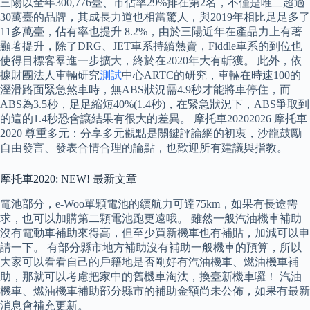
三陽以全年300,776臺、市佔率29%排在第2名，不僅是唯二超過
30萬臺的品牌，其成長力道也相當驚人，與2019年相比足足多了
11多萬臺，佔有率也提升 8.2%，由於三陽近年在產品力上有著
顯著提升，除了DRG、JET車系持續熱賣，Fiddle車系的到位也
使得目標客羣進一步擴大，終於在2020年大有斬獲。 此外，依
據財團法人車輛研究
測試
中心ARTC的研究，車輛在時速100的
溼滑路面緊急煞車時，無ABS狀況需4.9秒才能將車停住，而
ABS為3.5秒，足足縮短40%(1.4秒)，在緊急狀況下，ABS爭取到
的這的1.4秒恐會讓結果有很大的差異。 摩托車20202026 摩托車
2020 尊重多元：分享多元觀點是關鍵評論網的初衷，沙龍鼓勵
自由發言、發表合情合理的論點，也歡迎所有建議與指教。
摩托車2020: NEW! 最新文章
電池部分，e-Woo單顆電池的續航力可達75km，如果有長途需
求，也可以加購第二顆電池跑更遠哦。 雖然一般汽油機車補助
沒有電動車補助來得高，但至少買新機車也有補貼，加減可以申
請一下。 有部分縣市地方補助沒有補助一般機車的預算，所以
大家可以看看自己的戶籍地是否剛好有汽油機車、燃油機車補
助，那就可以考慮把家中的舊機車淘汰，換臺新機車囉！ 汽油
機車、燃油機車補助部分縣市的補助金額尚未公佈，如果有最新
消息會補充更新。