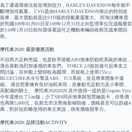
為了通過環保法規並增加扭力，HARLEY-DAVIDSON每年都不
斷增加排氣量。 CVO是由HARLEY-DAVIDSON推出的特別改
裝車，最大賣點就是比STD版的排氣量還要大。 所淘汰機車需
於民國109年01月01日至109年12月31日止向監理單位完成報廢並
於110年1月10日前向環保署認可之機動車輛回收商完成車體回
收。
摩托車2020: 最新優惠活動
不但馬力足夠兇猛，也是較早搭載ABS煞車防鎖死系統的車款，
適合喜歡強烈加速感的車友們。 FORCE 2.0改款後引起車友之
間討論，在外觀上變得較為圓潤，而規格上使用155c.c.
BLUECORE水冷引擎及ABS、TCS系統，並且將車體集中凝
縮。 適合想要擁有良好油耗表現，並兼顧充足動力及小車體、
高配備的騎士。 摩托車20202026 其中值得一提的是Gogoro Viva
今年還推出了Lite版，少了SBS同步煞車跟智慧鑰匙卡，但售價
也再降5,000元，在新北市汰舊換新補助後，價格甚至可以跌破4
萬，對於短距離使用的車主來說，很有價格競爭力。
摩托車2020: 品牌活動ACTIVITY