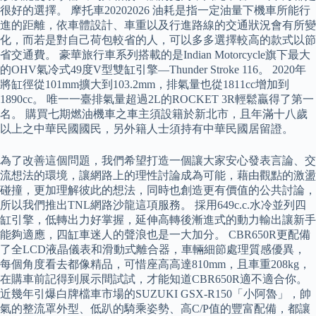
很好的選擇。 摩托車20202026 油耗是指一定油量下機車所能行
進的距離，依車體設計、車重以及行進路線的交通狀況會有所變
化，而若是對自己荷包較省的人，可以多多選擇較高的款式以節
省交通費。 豪華旅行車系列搭載的是Indian Motorcycle旗下最大
的OHV氣冷式49度V型雙缸引擎—Thunder Stroke 116。 2020年
將缸徑從101mm擴大到103.2mm，排氣量也從1811cc增加到
1890cc。 唯一一臺排氣量超過2L的ROCKET 3R輕鬆贏得了第一
名。 購買七期燃油機車之車主須設籍於新北市，且年滿十八歲
以上之中華民國國民，另外籍人士須持有中華民國居留證。
為了改善這個問題，我們希望打造一個讓大家安心發表言論、交
流想法的環境，讓網路上的理性討論成為可能，藉由觀點的激盪
碰撞，更加理解彼此的想法，同時也創造更有價值的公共討論，
所以我們推出TNL網路沙龍這項服務。 採用649c.c.水冷並列四
缸引擎，低轉出力好掌握，延伸高轉後漸進式的動力輸出讓新手
能夠適應，四缸車迷人的聲浪也是一大加分。 CBR650R更配備
了全LCD液晶儀表和滑動式離合器，車輛細節處理質感優異，
每個角度看去都像精品，可惜座高高達810mm，且車重208kg，
在購車前記得到展示間試試，才能知道CBR650R適不適合你。
近幾年引爆白牌檔車市場的SUZUKI GSX-R150「小阿魯」，帥
氣的整流罩外型、低趴的騎乘姿勢、高C/P值的豐富配備，都讓