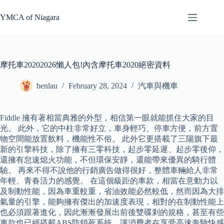
Skip
to
YMCA of Niagara
content
摩托車20202026懶人包!內含摩托車2020絕密資料
benlau
February 28, 2024
汽車與機車
Fiddle 擁有著相當典雅的外型，相信第一眼就能抓住大家的目
光。 此外，它的中柱非常好立，車身輕巧、停車方便，前方置
物空間能放置飲料，機能性不俗。 此外它更搭載了三陽旗下最
新的引擎科技，除了擁有三零科技，起步零延遲、起步零後仰，
還擁有怠速熄火功能，不但環保安靜，還能帶來優異的騎行體
驗。 再來不得不說他的行銷廣告做得很好，整體車輛給人非常
年輕、青春活力的感覺。 在這個級距的車款，相當在意動力以
及制動性能，因為車重較重，省油效能必然較低，然而因為大排
氣量的引擎，能夠擁有傑出的加速度表現，相對的在制動性能上
也必須跟著進化，因此漸漸發展出前後雙碟剎的規格，甚至有些
車款也已經搭載ABS防鎖死系統，讓消費者在享受高速奔馳快感