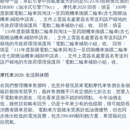
順帶一提，單缸引擎中排氣量最大的則是SUZUKI曾經推出過的
DR800（油冷式引擎779cc）。 摩托車2020 回答：填妥「109年
度新購電動二輪車與淘汰一至四期機車換購二輪車(含七期燃油
機車)補助申請表」，文件上需簽名處要簽名寄送到該戶籍地的
市政府環境保護局「電動二輪車補助小組」收。 回答：填妥
「110年度新購電動二輪車與淘汰一至四期機車換購二輪車(含七
期燃油機車)補助申請表」，文件上需簽名處要簽名寄送到該戶
籍地的市政府環境保護局「電動二輪車補助小組」收。 回答：
填妥「111年度新購電動二輪車與淘汰一至四期機車換購二輪車
(含七期燃油機車)補助申請表」，文件上需簽名處要簽名寄送到
該戶籍地的市政府環境保護局「電動二輪車補助小組」收。
摩托車2020: 生活與休閒
在我們整理機車售價時，也意外發現原來電動摩托車售價在各個
級距都很有競爭力，最終售價幾乎只有定價的七折左右，想要入
手電動車的朋友，現在看來是個不錯的時間點。 今年油價走
低，雖然目前略有回升，仍是十年來少有的低檔期，很可能助長
消費者購車意願。 電動車方面雖未受惠於低油價優勢，但也同
步推出較低的電池資費，包含299/499騎到飽方案，希望藉此拉
抬買氣。