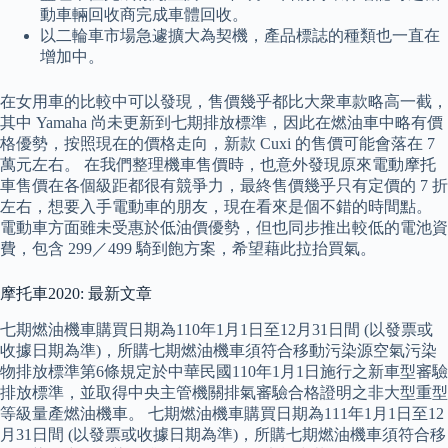
動車輛回收商完成車體回收。
以二輪車市場急遽擴大為契機，產品標誌的種類也一直在
增加中。
在女用車的比較中可以發現，售價幾乎都比大衆車款略高一截，
其中 Yamaha 尚未更新到七期排放標準，因此在燃油車中略有價
格優勢，按照現在的價格走向，新款 Cuxi 的售價可能會落在 7
萬元左右。 在我們整理機車售價時，也意外發現原來電動摩托
車售價在各個級距都很有競爭力，最終售價幾乎只有定價的 7 折
左右，想要入手電動車的朋友，現在看來是個不錯的時間點。
電動車方面雖未受惠於低油價優勢，但也同步推出較低的電池資
費，包含 299／499 騎到飽方案，希望藉此拉抬買氣。
摩托車2020: 最新文章
七期燃油機車購買日期為110年1月1日至12月31日間 (以發票或
收據日期為準)，所購七期燃油機車須符合移動污染源空氣污染
物排放標準第6條規定於中華民國110年1月1日施行之新車型審驗
排放標準，並取得中央主管機關排氣審驗合格證明之非大型重型
等級量產燃油機車。 七期燃油機車購買日期為111年1月1日至12
月31日間 (以發票或收據日期為準)，所購七期燃油機車須符合移