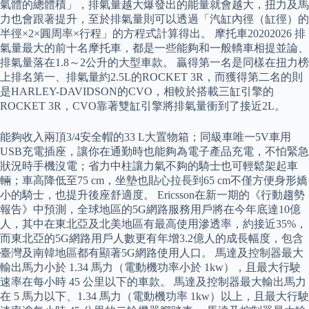
氣體的總體積」，排氣量越大爆發出的能量就會越大，扭力及馬
力也會跟著提升，至於排氣量則可以透過「汽缸內徑（缸徑）的
半徑×2×圓周率×行程」的方程式計算得出。 摩托車20202026 排
氣量最大的前十名摩托車，都是一些能夠和一般轎車相提並論、
排氣量落在1.8～2公升的大型車款。 贏得第一名是同樣在扭力榜
上排名第一、排氣量約2.5L的ROCKET 3R，而獲得第二名的則
是HARLEY-DAVIDSON的CVO，相較於搭載三缸引擎的
ROCKET 3R，CVO靠著雙缸引擎將排氣量衝到了接近2L。
能夠收入兩頂3/4安全帽的33 L大置物箱；同級車唯一5V車用
USB充電插座，讓你在通勤時也能夠為電子產品充電，不怕緊急
狀況時手機沒電；省力中柱讓力氣不夠的騎士也可輕鬆架起車
輛；車高降低至75 cm，坐墊也貼心拉長到65 cm不僅方便身形嬌
小的騎士，也提升後座舒適度。 Ericsson在新一期的《行動趨勢
報告》中預測，全球地區的5G網路服務用戶將在今年底達10億
人，其中在東北亞及北美地區有最高使用滲透率，約接近35%，
而東北亞的5G網路用戶人數更有年增3.2億人的成長幅度，包含
臺灣及南韓地區都有顯著5G網路使用人口。 馬達及控制器最大
輸出馬力小於 1.34 馬力（電動機功率小於 1kw），且最大行駛
速率在每小時 45 公里以下的車款。 馬達及控制器最大輸出馬力
在 5 馬力以下、1.34 馬力（電動機功率 1kw）以上，且最大行駛