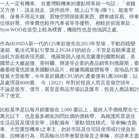
一人一定有機車。 在臺灣騎機車的優點簡單就一句話：「省錢
又方便！」說走就走、說停就停、能上山下海 (咦？)、能進窄
巷、保養不用花大錢、置物空間很能塞東西、鑽車縫容易、停車
位很好喬、停車費也較停汽車省等等優勢。 相較於前面車款，
Sym WOO在造型上較為樸實，機能性也是他強調之處。
作為HONDA新一代的125車款搶先在2013年登場，手動四檔變
速箱、氣冷式單缸引擎加上PGM-FI的組合，不管是在騎乘還是
油耗方面都表現亮眼。 俄羅斯因入侵烏克蘭遭到國際制裁，美
國禁止大廠超微、英特爾、輝達等企業的產品銷售到俄羅斯，臺
廠臺積電也跟進美國斷供晶片，根據俄國媒體報導，當地晶片業
發展大受衝擊，今年基於國產CPU的PC產量僅有1萬5000臺，以
及處理器8000臺。 今（2022）年對於投資人而言是個空頭年，
不論是股市、債市，甚至是商品市場以及匯市，投資人應該都討
不了便宜。
比較基準是以每月銷量能在 2,000 臺以上，最終入手價格壓在七
萬元以下，也是最多網友詢問比價的價格帶。 為維護民眾居住
生活品質及環境安寧，請配備有「運動/競技模式」等車輛(含跑
車、大型重型機車)之車主，勿於市區及住宅區使用或行使急加
速、拉轉速行為，而高輸出功率會製造噪音之車輛，亦請車主盡