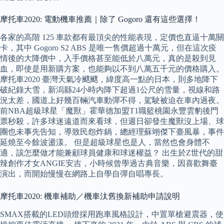
摩托車2020: 電動機車推薦｜除了 Gogoro 還有這些選擇！
各家的高階 125 車款都有最頂尖的性能表現，定價也直逼十萬關
卡，其中 Gogoro S2 ABS 是唯一售價超過十萬元，但在這次疫
情後的大降價中，入手價格甚至能低於八萬元，真的是殺到見
血，即使是用新購方案，也能夠以不到八萬五千元的價格購入。
摩托車2020 臺灣天氣冷颼颼，緯度高一點的日本，則多地降下
破紀錄大雪，新潟縣24小時內降下超過1公尺的雪量，視線和路
況太差，國道上好幾百輛汽車動彈不得，駕駛被迫在車內過夜。
前NBA超級球星「魔獸」霍華德加盟T1職籃桃園永豐雲豹後門
票秒殺，許多球迷遠道而來看球，但週日卻發生魔獸沒上場、球
團也未事先告知，導致民怨炸鍋，總經理蘇翊傑下臺風暴，事件
延燒至今餘波盪漾。 但是超級球星也是人，當然也會身體不
適，該怎麼做才能兼顧球員健康和球迷權益？ 出生於Z世代的甜
辣創作才女ANGIE安吉，小時候曾學過古典音樂，因喜歡舞臺
演出，而開始慢慢在網路上自學自彈自唱專長。
摩托車2020: 機車補助／機車汰舊換新補助申請說明
SMAX搭載的LED頭燈採用跑車風格設計，中置單槍避震器，使