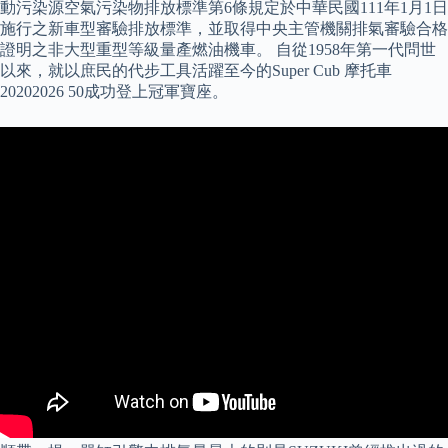
動污染源空氣污染物排放標準第6條規定於中華民國111年1月1日
施行之新車型審驗排放標準，並取得中央主管機關排氣審驗合格
證明之非大型重型等級量產燃油機車。 自從1958年第一代問世
以來，就以庶民的代步工具活躍至今的Super Cub 摩托車
20202026 50成功登上冠軍寶座。