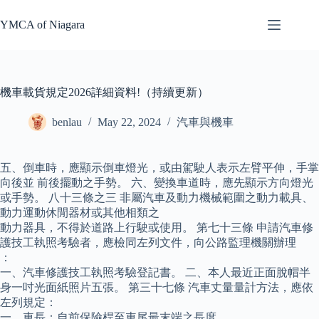
Skip
to
YMCA of Niagara
content
機車載貨規定2026詳細資料!（持續更新）
benlau
May 22, 2024
汽車與機車
五、倒車時，應顯示倒車燈光，或由駕駛人表示左臂平伸，手掌
向後並 前後擺動之手勢。 六、變換車道時，應先顯示方向燈光
或手勢。 八十三條之三 非屬汽車及動力機械範圍之動力載具、
動力運動休閒器材或其他相類之
動力器具，不得於道路上行駛或使用。 第七十三條 申請汽車修
護技工執照考驗者，應檢同左列文件，向公路監理機關辦理
：
一、汽車修護技工執照考驗登記書。 二、本人最近正面脫帽半
身一吋光面紙照片五張。 第三十七條 汽車丈量量計方法，應依
左列規定：
一、車長：自前保險桿至車尾最末端之長度。