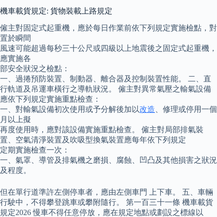
機車載貨規定: 貨物裝載上路規定
僱主對固定式起重機，應於每日作業前依下列規定實施檢點，對
置於瞬間
風速可能超過每秒三十公尺或四級以上地震後之固定式起重機，
應實施各
部安全狀況之檢點：
一、過捲預防裝置、制動器、離合器及控制裝置性能。 二、直
行軌道及吊運車橫行之導軌狀況。 僱主對異常氣壓之輸氣設備
應依下列規定實施重點檢查：
一、對輸氣設備初次使用或予分解後加以
改造
、修理或停用一個
月以上擬
再度使用時，應對該設備實施重點檢查。 僱主對局部排氣裝
置、空氣清淨裝置及吹吸型換氣裝置應每年依下列規定
定期實施檢查一次：
一、氣罩、導管及排氣機之磨損、腐蝕、凹凸及其他損害之狀況
及程度。
但在單行道準許左側停車者，應由左側車門 上下車。 五、車輛
行駛中，不得攀登跳車或攀附隨行。 第一百三十一條 機車載貨
規定2026 慢車不得任意停放，應在規定地點或劃設之標線以