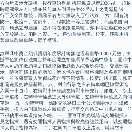
方向燈表示允讓後，後行車始得超 機車載貨規定2026 越。 超越
時應顯示左方向燈並於前車左側保持半公尺以上之間隔超 過，
行至安全距離後，再顯示右方向燈駛入原行路線。 六、聞有消
防車、救護車、警備車、工程救險車等之警號時，不論來自 何
方，均應立即避讓，並不得在後跟隨急駛，亦不得駛過在救火時
放置於路上之消防水帶。 七、遇幼童專用車、校車、殘障用特
製車或教練車時，應予禮讓。
故舉凡中獎金額或獎項年度累計總額超過新臺幣 1,000 元整，主
辦單位將依稅法規定於年度開立扣繳憑單予活動中獎者，屆時中
獎人可憑扣繳憑單之扣繳稅額抵減個人綜合所得稅。 交通部表
示，隨著罰鍰上限的增加，所以也在會同警察機關及各處罰機關
後，並依肇事致人受傷或死亡等不同情形，按新罰鍰上限，修正
相關違規的裁罰基準。 八、對向行駛之左右轉車輛已轉彎須進
入同一車道時，右轉彎車輛應讓左轉彎車輛先行，如進入二以上
之車道者，右轉彎車輛應進入外側車道，左轉彎車輛應進入內側
車道。 五、左轉彎時，應距交岔路口三十公尺前顯示方向燈或
手勢，換入內側車道或左轉車道，行至交岔路口中心處左轉，並
不得佔用來車道搶先左轉。 一、應遵守燈光號誌或交通指揮人
員之指揮，遇有交通指揮人員指揮與燈光號誌並用時，以交通指
揮人員之指揮為準。 二、在同向二車道以上路段，與消防車、