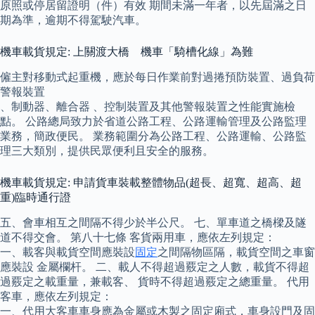
原照或停居留證明（件）有效 期間未滿一年者，以先屆滿之日
期為準，逾期不得駕駛汽車。
機車載貨規定: 上關渡大橋 機車「騎槽化線」為難
僱主對移動式起重機，應於每日作業前對過捲預防裝置、過負荷
警報裝置
、制動器、離合器 、控制裝置及其他警報裝置之性能實施檢
點。 公路總局致力於省道公路工程、公路運輸管理及公路監理
業務，簡政便民。 業務範圍分為公路工程、公路運輸、公路監
理三大類別，提供民眾便利且安全的服務。
機車載貨規定: 申請貨車裝載整體物品(超長、超寬、超高、超
重)臨時通行證
五、會車相互之間隔不得少於半公尺。 七、單車道之橋樑及隧
道不得交會。 第八十七條 客貨兩用車，應依左列規定：
一、載客與載貨空間應裝設
固定
之間隔物區隔，載貨空間之車窗
應裝設 金屬欄杆。 二、載人不得超過覈定之人數，載貨不得超
過覈定之載重量，兼載客、 貨時不得超過覈定之總重量。 代用
客車，應依左列規定：
一、代用大客車車身應為金屬或木製之固定廂式，車身設門及固