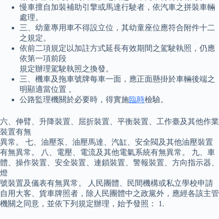
慢車擅自加裝補助引擎或馬達行駛者，依汽車之拼裝車輛
處理。
三、幼童專用車不得設立位，其幼童座位應符合附件十二
之規定。
依前二項規定以加註方式延長有效期間之駕駛執照，仍應
依第一項前段
規定辦理駕駛執照之換發。
三、機車及拖車號牌每車一面，應正面懸掛於車輛後端之
明顯適當位置 。
公路監理機關於必要時，得實施
臨時
檢驗。
六、伸臂、升降裝置、屈折裝置、平衡裝置、工作臺及其他作業
裝置有無
異常。 七、油壓泵、油壓馬達、汽缸、安全閥及其他油壓裝置
有無異常。 八、電壓、電流及其他電氣系統有無異常。 九、車
體、操作裝置、安全裝置、連鎖裝置、警報裝置、方向指示器、
燈
號裝置及儀表有無異常。 人民團體、民間機構或私立學校申請
自用大客、貨車牌照者，除人民團體中之政黨外，應經各該主管
機關之同意，並依下列規定辦理，始予發照： 1.