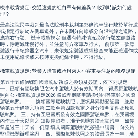
機車載貨規定: 交通違規的紅白單有何差異？ 收到時該如何處
理？
最高法院民事裁判最高法院刑事裁判第95條汽車除行駛於單行道
或指定行駛於左側車道外，在未劃分向線或分向限制線之道路，
應靠右行駛。 機車載貨規定 但遇有特殊情況必須行駛左側道路
時，除應減速慢行外，並注意前方來車及行人。 前項第一款應
裝設行車紀錄器之汽車，未依規定裝設或經檢查未能正確運作或
未使用紀錄卡或未按時更換紀錄卡時，不得行駛。
機車載貨規定: 營業人購置或承租乘人小客車要注意的稅務規範
第五十五條[函釋] 國際駕駛執照之換領及簽證，依下列規定：
一、已領有駕駛執照之汽車駕駛人於有效期間內，得憑原駕駛執
照向公 機車載貨規定2026 路監理機關申請換領同等車類之國際
駕駛執照。 二、換領國際駕駛執照，應填具異動登記書，並繳
驗第五十條第六項第 二款至第四款規定之身分證明文件及原駕
駛執照。 三、持有互惠國所發有效之國際駕駛執照，在我國境
內作三十天以內之 短期停留者，准予免辦簽證駕駛汽車；如停
留超過三十天者，仍應 填具國際駕駛執照簽證申請書，向公路
監理機關辦理簽證。 四、國際駕駛執照之簽證最長為一年，若