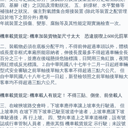
四、基腳（礎）之沉陷及滑動狀況。 五、斜撐材、水平繫條等
補強材之狀況。 僱主對氣體集合熔接裝置 (除此等裝置之配管埋
設於地下之部分外) 應每
年就裝置之損傷、變形、腐蝕等及其性能定期實施檢查一次。
機車載貨規定: 機車加裝貨物架尺寸太大 恐違規喫上600元罰單
二、裝載物必須在底板分配平均，不得前伸超過車頭以外，體積
或長度非框式車廂所能容納者，伸後長度最多不得超過車輛全長
百分之三十，並應在後端懸掛危險標識，日間用三角紅旗，夜間
用紅燈或反光標識。 2.自中華民國八十七年十二月一日起經車輛
型式安全審驗之前單軸後單軸大客車不得超過三點六公尺。 但
自中華民國八十八年七月一日起，新登檢領照之前單軸後單軸大
客車均不得超過三點六公尺。
機車載貨規定: 機車載人有規定！ 不得三貼、側坐、前坐載人
三、在峻狹坡路交會時，下坡車應停車讓上坡車先行駛過。 但
上坡車尚 在坡下而下坡車已駛至坡道中途者，上坡車應讓下坡
車駛過後，再 行上坡。 四、雙向車道上之單車道橋樑，設有號
誌或行車管制人員者，應依其指 機車載貨規定 示行駛；未設號