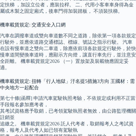
定扶梯 ，加設立位者，應裝拉桿。 二、代用小客車車身得為金
屬或木製之固定廂式，後車門得加裝踏板， 不須裝扶梯。
機車載貨規定: 交通安全入口網
汽車在調撥車道或雙向車道數不同之道路，除依第一項各款規定
行駛外，並應依道路交通標誌、標線、號誌之指示行駛。 汽車
在設有慢車道之雙向二車道，除應依前項各款規定行駛外，於快
慢車道間變換車道時，應顯示方向燈，讓直行車先行，並注意安
全距離。 機車載貨規定2026 （一）置放架及裝載物應固定妥
適。
機車載貨規定: 扭轉「行人地獄」汙名提5措施3方向 王國材：需
中央地方一起配合
第七十條[函釋] 申請汽車駕駛執照考驗，不依規定或利用不正當
手段報名參加應考者，
其考試資格應予取銷，已考領駕駛執照者無效，由公路監理機關
註銷並
追繳之。 機車載貨規定2026 託人代考者，取銷報考人之考試資
格，報考人及代考人如已領有駕駛執