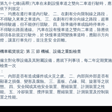
第九十七條[函釋] 汽車在未劃設慢車道之雙向二車道行駛時，應
依下列規定：
一、均應在遵行車道內行駛。 二、在劃有分向限制線之路段，
不得駛入來車之車道內。 三、在劃有行車分向線之路段，超車
時得駛越，但不能併行競駛。 四、除準備停車或臨時停車外，
不得駛出路面邊線。 汽車在設有慢車道之雙向二車道，除應依
前項各款規定行駛外，於 快慢車道間變換車道時，應顯示方向
燈，讓直行車先行，並注意安 全距離。
機車載貨規定: 第 三 節 機械、設備之重點檢查
僱主對化學設備及其附屬設備，應就下列事項，每二年定期實施
檢查一次
：
一、內部是否有造成爆炸或火災之虞。 二、內部與外部是否有
顯著之損傷、變形及腐蝕。 三、蓋板、凸緣、閥、旋塞等之狀
態。 四、安全閥或其他安全裝置、壓縮裝置、計測裝置之性
能。 五、冷卻裝置、攪拌裝置、壓縮裝置、計測裝置及控制裝
置之性能。