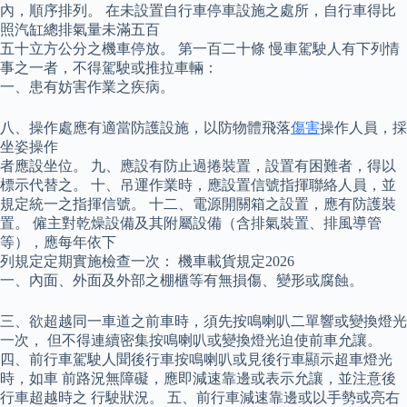
內，順序排列。 在未設置自行車停車設施之處所，自行車得比
照汽缸總排氣量未滿五百
五十立方公分之機車停放。 第一百二十條 慢車駕駛人有下列情
事之一者，不得駕駛或推拉車輛：
一、患有妨害作業之疾病。
八、操作處應有適當防護設施，以防物體飛落
傷害
操作人員，採
坐姿操作
者應設坐位。 九、應設有防止過捲裝置，設置有困難者，得以
標示代替之。 十、吊運作業時，應設置信號指揮聯絡人員，並
規定統一之指揮信號。 十二、電源開關箱之設置，應有防護裝
置。 僱主對乾燥設備及其附屬設備（含排氣裝置、排風導管
等），應每年依下
列規定定期實施檢查一次： 機車載貨規定2026
一、內面、外面及外部之棚櫃等有無損傷、變形或腐蝕。
三、欲超越同一車道之前車時，須先按鳴喇叭二單響或變換燈光
一次， 但不得連續密集按鳴喇叭或變換燈光迫使前車允讓。
四、前行車駕駛人聞後行車按鳴喇叭或見後行車顯示超車燈光
時，如車 前路況無障礙，應即減速靠邊或表示允讓，並注意後
行車超越時之 行駛狀況。 五、前行車減速靠邊或以手勢或亮右