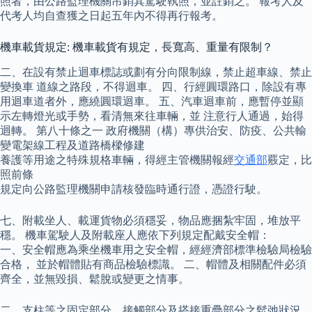
照者，由公路監理機關吊銷其駕駛執照，並註銷之。 報考人及
代考人均自查獲之日起五年內不得再行報考。
機車載貨規定: 機車載貨有規定，長寬高、重量有限制？
二、在設有禁止迴車標誌或劃有分向限制線，禁止超車線、禁止
變換車 道線之路段，不得迴車。 四、行經圓環路口，除設有專
用迴車道者外，應繞圓環迴車。 五、汽車迴車前，應暫停並顯
示左轉燈光或手勢，看清無來往車輛，並 注意行人通過，始得
迴轉。 第八十條之一 政府機關（構）專供治安、防疫、公共輸
變電架線工程及道路橋樑修建
養護等用途之特殊規格車輛，得經主管機關報經
交通部
覈定，比
照前條
規定向公路監理機關申請核發臨時通行證，憑證行駛。
七、附載坐人、載運貨物必須穩妥，物品應捆紮牢固，堆放平
穩。 機車駕駛人及附載座人應依下列規定配戴安全帽：
一、安全帽應為乘坐機車用之安全帽，經經濟部標準檢驗局檢驗
合格， 並於帽體貼有商品檢驗標識。 二、帽體及相關配件必須
齊全，並無毀損、鬆脫或變更之情事。
二、支柱等之固定部分、接觸部分及搭接重疊部分之鬆弛狀況。