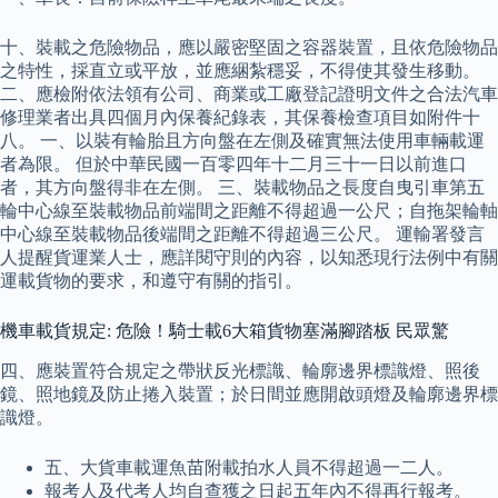
十、裝載之危險物品，應以嚴密堅固之容器裝置，且依危險物品
之特性，採直立或平放，並應綑紮穩妥，不得使其發生移動。
二、應檢附依法領有公司、商業或工廠登記證明文件之合法汽車
修理業者出具四個月內保養紀錄表，其保養檢查項目如附件十
八。 一、以裝有輪胎且方向盤在左側及確實無法使用車輛載運
者為限。 但於中華民國一百零四年十二月三十一日以前進口
者，其方向盤得非在左側。 三、裝載物品之長度自曳引車第五
輪中心線至裝載物品前端間之距離不得超過一公尺；自拖架輪軸
中心線至裝載物品後端間之距離不得超過三公尺。 運輸署發言
人提醒貨運業人士，應詳閱守則的內容，以知悉現行法例中有關
運載貨物的要求，和遵守有關的指引。
機車載貨規定: 危險！騎士載6大箱貨物塞滿腳踏板 民眾驚
四、應裝置符合規定之帶狀反光標識、輪廓邊界標識燈、照後
鏡、照地鏡及防止捲入裝置；於日間並應開啟頭燈及輪廓邊界標
識燈。
五、大貨車載運魚苗附載拍水人員不得超過一二人。
報考人及代考人均自查獲之日起五年內不得再行報考。