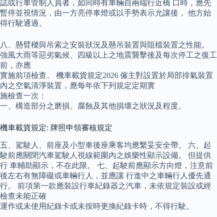
誌或行車管制人員者，如同時有車輛自兩端行近橋 口時，應先
暫停並視情況，由一方亮停車燈或以手勢表示允讓後， 他方始
得行駛通過。
八、懸臂樑與吊索之安裝狀況及懸吊裝置與阻檔裝置之性能。
強風大雨等惡劣氣候、四級以上之地震襲擊後及每次停工之復工
前，亦應
實施前項檢查。 機車載貨規定2026 僱主對設置於局部排氣裝置
內之空氣清淨裝置，應每年依下列規定定期實
施檢查一次：
一、構造部分之磨損、腐蝕及其他損壞之狀況及程度。
機車載貨規定: 牌照申領審核規定
五、駕駛人、前座及小型車後座乘客均應繫妥安全帶。 六、起
駛前應關閉汽車駕駛人視線範圍內之娛樂性顯示設備。 但提供
行 車輔助顯示，不在此限。 七、起駛前應顯示方向燈，注意前
後左右有無障礙或車輛行人，並應讓 行進中之車輛行人優先通
行。 前項第一款應裝設行車紀錄器之汽車，未依規定裝設或經
檢查未能正確
運作或未使用紀錄卡或未按時更換紀錄卡時，不得行駛。