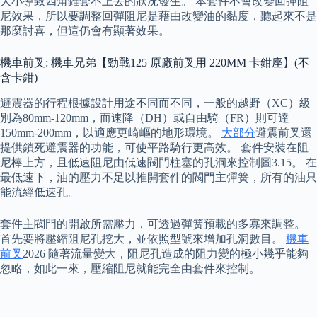
大小導致四角錐套不上去的狀況發生。 本套件不會改變回彈阻
尼效果，所以要調整回彈阻尼是藉由改變油的黏度，聽起來不是
那麼討喜，但這仍會有顯著效果。
機車前叉: 機車兄弟【勁戰125 原廠前叉用 220MM 卡鉗座】(不
含卡鉗)
避震器的行程根據設計用途不同而不同，一般的越野（XC）級
別為80mm-120mm，而速降（DH）或自由騎（FR）則可達
150mm-200mm，以適應更崎嶇的地形環境。
大部分
避震前叉還
提供鎖死避震器的功能，可使平路騎行更高效。 套件安裝在阻
尼棒上方，且低速阻尼由低速閥門柱塞的孔洞來控制圖3.15。 在
最低速下，油的壓力不足以推開套件的閥門主彈簧，所有的油只
能流經低速孔。
套件主閥門的開啟所需壓力，可透過彈簧預載的多寡來調整。
首先要將壓縮阻尼孔挖大，並依照型號來增加孔洞數目。
機車
前叉
2026 隨著流量變大，阻尼孔造成的阻力變的極小幾乎能夠
忽略，如此一來，壓縮阻尼就能完全由套件來控制。