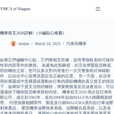
Skip
to
YMCA of Niagara
content
機車前叉2026詳解!（小編貼心推薦）
benlau
March 24, 2025
汽車與機車
如果它們偏離中心點，它們將相互幹擾，從而導致較差的可操作
性和內部零件的磨損。 為避免此類麻煩，在完全擰緊阻尼棒底
部的螺栓之前，您可以多次對內管進行一次完整衝程式伸縮動
作，以拉出中心並將其固定在正確的位置。 另一方面，在沒有
用於裸露或中型裸露或運動自行車的調節機構的直立貨叉的情況
下，如果卸下貨叉頂部的螺栓，彈簧將脫落並且油會流出，可以
通過拆下螺栓阻尼棒來拆卸內管。 機車前叉2026 瑪古拉亞洲有
限公司，成立於2002年，並自2006年起由MAGURA德國獨資經
營。 代理採購相關零件、製造及行銷MAGURA系列自行車油壓
剎車產品， 重型機車油壓煞車系統、油壓離合器系統，以及各
式車迷俱樂部產品… 適用於山地自行車的前叉通常帶有避震系