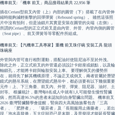
機車前叉: 「機車 前叉」商品搜尋結果共 22,956 筆
插在Ceriani型前叉內管（上）內部的圓管（下）搭載了在內管伸
縮時能夠減輕衝擊的回彈彈簧（Rebound spring）。 雖然這張照
片中沒有拍到，但是油鎖片其實是安裝在圓管的尖端（左側）。
所謂的Ceriani型的正立式前叉是由內管、外管、內管內側的圓管
（Seat pipe）、前叉彈簧等等零配件所組成。
機車前叉: 【汽機車工具專家】重機 前叉珠仔碗 安裝工具 龍頭
珠碗座
外管與內管可進行相對運動，搭配油封使阻尼油不至於外洩。
除此之外，正立式前叉的外管還必須設計卡鉗座或鎖點，以及輪
軸鎖孔，才能將卡鉗與輪胎安裝上車。 要理解倒叉的優勢所
在，就得先了解其機構原理，不論正叉或倒叉，兩者皆屬於潛望
鏡式的懸吊系統，在潛望鏡式懸吊中，都必須要有以下幾個重要
元件：上、下三角臺、前叉內、外管、彈簧、阻尼器、油封、土
封等。 根據統計，臺灣每8名成人中就有1人可能發生慢性腎臟
病，然而高達96.5%的患者未認知到自身腎臟出問題。 機車前叉
2026 臺灣腎臟醫學會提醒，腎病四大高風險族羣包含「三高
者」、「肥胖者」、「吸菸者」及「長期服用止痛藥者」，若出
現「泡水高貧倦」五大症狀恐已是末期，及早發現才能延長腎臟