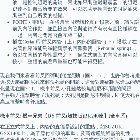
油，是控制組尼的關鍵，因此如果調整過避震器上的阻尼
仍達不到自己所要的效果，可以試著更換內部的阻尼油來
調整到自己所要的感覺。
POINT • 重點1・在將圓管固定螺栓真正鎖緊之前，請先讓
前叉內管作動，並且檢查內管與油鎖片有沒有直接碰觸在
一起，兩者之間是否會互相干擾。
插在Ceriani型前叉內管（上）內部的圓管（下）搭載了在
內管伸縮時能夠減輕衝擊的回彈彈簧（Rebound spring）。
所以在同樣的剛性需求之下，倒立式前叉的內管直徑可以
較小，整體的前懸吊重量也可能來得更輕。
現在我們來看看前叉回彈時的油流動（圖3.12）。 也許你曾考慮
過挖大壓縮阻尼孔來解決死硬的問題，這會對壓縮阻尼造成的變
化呈現在圖3.11。 機車前叉 小孔雖然較無阻尼不明顯的問題，
但在強力撞擊時會呈現死硬；大孔則是阻尼不明顯，即使大孔在
高速撞擊時會舒服點。
機車前叉: 機車兄弟【DY 前叉(競技版)BK240座】(全車系)
在正立式前叉上，內管的直徑是設計的重點，如SUZUKI
GSX1400上，為了應付壯碩的車重，及高速巡航所需的剛性，
曾經出現直徑46mm的巨型內管。 在正立式前叉的設計上，要增