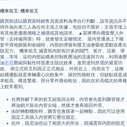
機車前叉: 機車前叉
購買前請以購買當時銷售頁面資料為準自行判斷，該等資訊亦不
得作為向第三人為任何主張之依據，包括但不限於：主張市場上
有其他更優惠價格之補償或其他請求。 ▲當將導向襯套壓入外
管（去掉備用環）時，就會發生這種情況。 當內管通過上下襯
套平滑地膨脹和收縮時，內部的彈簧和撥叉油會吸收震動並產生
阻尼力。 機車前叉 減震筒內部有許多的閥門、簧片、活塞、彈
簧…等等，這些內部結構來控制夜壓油的流速與方向，利用液壓
油
不可
壓縮與黏性特質產生阻抗效果，進而達到所需的避震功
效。 倒立式前叉則與正立式相反，外筒在上，內筒在下，這種
結構優點就是車輛重心比較集中、操控性能較佳，但缺點就是成
本較高、構造繁複、部分零件壽命較短，因此在於高檔次的車種
上較常看到。
在將拆解下來的前叉組裝回去時，內管會先套到圓管後才
將油鎖片裝在內管尖端，然後才會再插回外管。
由於轉動螺栓時，圓管也會跟著一起轉動，因此可以使用
固定工具插入內管將它壓住固定。
此外，阻尼油也佔了相當大的所在，因減震筒內部的阻尼