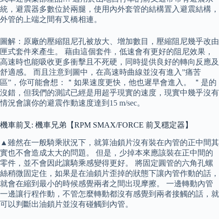
統，避震器多數位於兩腿，使用內外套管的結構置入避震結構，
外管的上端之間有叉橋相連。
圖解：原廠的壓縮阻尼孔被放大、增加數目，壓縮阻尼幾乎改由
匣式套件來產生。 藉由這個套件，低速會有更好的阻尼效果，
高速時也能吸收更多衝擊且不死硬，同時提供良好的轉向反應及
舒適感。 而且注意到圖中，在高速時曲線並沒有進入”痛苦
區”，你可能會想：＂如果速度更快，他也遲早會進入。 ＂是的
沒錯，但我們的測試已經是用超乎現實的速度，現實中幾乎沒有
情況會讓你的避震作動速度達到15 m/sec。
機車前叉: 機車兄弟【RPM SMAX/FORCE 前叉穩定器】
▲雖然在一般騎乘狀況下，就算油鎖片沒有裝在內管的正中間其
實也不會造成太大的問題。 但是，少掉本來應該裝在正中間的
零件，並不會因此讓騎乘感變得更好。 將固定圓管的六角孔螺
絲稍微固定住，如果是在油鎖片歪掉的狀態下讓內管作動的話，
就會在縮到最小的時候感覺兩者之間出現摩擦。 一邊轉動內管
一邊讓行程作動，不管怎麼轉動都沒有感覺到兩者接觸的話，就
可以判斷出油鎖片並沒有碰觸到內管。