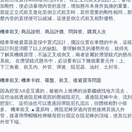
加剛性，便必須暴增內管的直徑，增加懸吊本身所負擔的重量。
當從正立式前叉進化至倒立式前叉時，若所需要的剛性相同，那
麼內管的直徑便可以縮減，這便是倒立式前叉相對優勢。
機車前叉: 商品說明、商品評價、問與答、購買人次
檔車單槍避震器是採中置式設計，擺設位置在車體的中央，這樣
設計則是消匿了以上的缺點。 要理解倒叉的優勢所在，就得先
了解其機構原理，不論正叉或倒叉，兩者皆屬於潛望鏡式的懸吊
系統。 在潛望鏡式懸吊中，必須要有以下幾個重要元件：上、
下三角臺、前叉內、外管、彈簧、阻尼器、油封、土封等。
機車前叉: 機車卡鉗、碟盤、前叉、後避震等問題
因為腔室AB是互通的，被被向上推擠的油要繼續找地方流去，
這些油就透過阻尼棒底部的壓縮阻尼孔、通過阻尼棒中央、流到
腔室C。 這些油也可以透過回彈阻尼孔流出，但體積相對小很
多。 機車前叉 ▲還原時，將阻尼棒穿過內管然後將其插入外
管，接著用帶帽螺栓將螺母部分固定在阻尼棒的頂端，使其位於
外管下端。