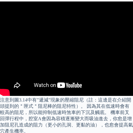
注意到圖3.14中有”遞減”現象的壓縮阻尼（註：這邊是在介紹開
頭提到的＂匣式＂阻尼棒的阻尼特性）。 因為其在低速時會有
較高的阻尼，所以能抑制低速時煞車的下沉及觸底。 機車前叉
回彈行程中，腔室A會因為容積逐漸變大而吸油進去，你愈是增
加阻尼孔造成的阻力（更小的孔洞、更黏的油），也愈會提高氣
穴產生機率。