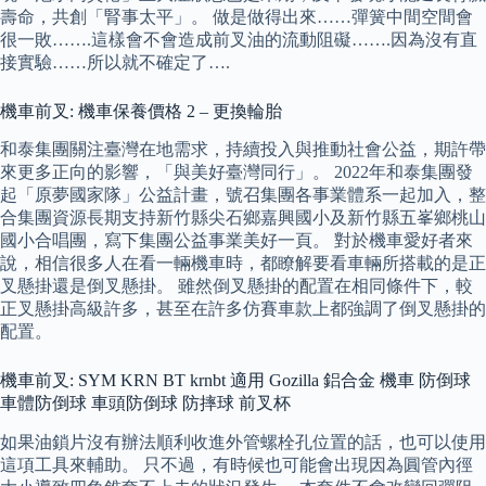
壽命，共創「腎事太平」。 做是做得出來……彈簧中間空間會
很一敗…….這樣會不會造成前叉油的流動阻礙…….因為沒有直
接實驗……所以就不確定了….
機車前叉: 機車保養價格 2 – 更換輪胎
和泰集團關注臺灣在地需求，持續投入與推動社會公益，期許帶
來更多正向的影響，「與美好臺灣同行」。 2022年和泰集團發
起「原夢國家隊」公益計畫，號召集團各事業體系一起加入，整
合集團資源長期支持新竹縣尖石鄉嘉興國小及新竹縣五峯鄉桃山
國小合唱團，寫下集團公益事業美好一頁。 對於機車愛好者來
說，相信很多人在看一輛機車時，都瞭解要看車輛所搭載的是正
叉懸掛還是倒叉懸掛。 雖然倒叉懸掛的配置在相同條件下，較
正叉懸掛高級許多，甚至在許多仿賽車款上都強調了倒叉懸掛的
配置。
機車前叉: SYM KRN BT krnbt 適用 Gozilla 鋁合金 機車 防倒球
車體防倒球 車頭防倒球 防摔球 前叉杯
如果油鎖片沒有辦法順利收進外管螺栓孔位置的話，也可以使用
這項工具來輔助。 只不過，有時候也可能會出現因為圓管內徑