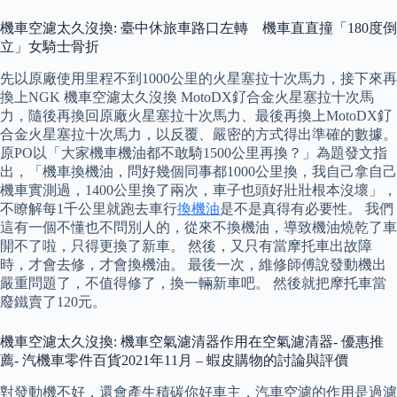
機車空濾太久沒換: 臺中休旅車路口左轉 機車直直撞「180度倒
立」女騎士骨折
先以原廠使用里程不到1000公里的火星塞拉十次馬力，接下來再
換上NGK 機車空濾太久沒換 MotoDX釕合金火星塞拉十次馬
力，隨後再換回原廠火星塞拉十次馬力、最後再換上MotoDX釕
合金火星塞拉十次馬力，以反覆、嚴密的方式得出準確的數據。
原PO以「大家機車機油都不敢騎1500公里再換？」為題發文指
出，「機車換機油，問好幾個同事都1000公里換，我自己拿自己
機車實測過，1400公里換了兩次，車子也頭好壯壯根本沒壞」，
不瞭解每1千公里就跑去車行
換機油
是不是真得有必要性。 我們
這有一個不懂也不問別人的，從來不換機油，導致機油燒乾了車
開不了啦，只得更換了新車。 然後，又只有當摩托車出故障
時，才會去修，才會換機油。 最後一次，維修師傅說發動機出
嚴重問題了，不值得修了，換一輛新車吧。 然後就把摩托車當
廢鐵賣了120元。
機車空濾太久沒換: 機車空氣濾清器作用在空氣濾清器- 優惠推
薦- 汽機車零件百貨2021年11月 – 蝦皮購物的討論與評價
對發動機不好，還會產生積碳你好車主，汽車空濾的作用是過濾