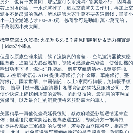
另外，也有車友會問，那空濾可以水洗嗎? 答案是不行，因為濾
芯上附著的油，一水洗就掉了，這塊空濾就失去作用，再加上空
濾並不是昂貴的保品，所以建議大家千萬不要省這個錢，畢竟小
小一組空濾濾芯才100~200元，修引擎可是動輒1萬~2萬元的，
千萬別因小失大阿。
機車空濾太久沒換: 火星塞多久換？常見問題解析＆馬力機實測
｜Moto7小學堂
但是以原廠空濾來說，髒了沒換真的會差 … 空氣濾清器被灰塵
阻塞後，進氣阻力必然增加，導致可燃混合氣變濃，使發動機的
輸出功率下降，燃油消耗增高。 機車空氣濾清器 批發零售~勁
戰125空氣濾清器, ATM 提供5家銀行,合作金庫、華南銀行、臺
灣銀行、國泰世華、中國信託，以上5家同行轉帳，免轉帳手續
費。 搜尋【機車機油濾清器】相關資訊的網站及服務公司，方
便你快速正確找到所需的資料。 的維修技術、最完善的車輛品
質保固、以及最合理的消費價格來服務廣大的車友。
美國稍早一再催促臺灣延長役期，蔡政府唯恐影響選情遲未宣
佈；但選後民進黨將延役視為敗選主因，導致府方一拖再拖。
延長兵役屬於三軍統帥的決策權，若要改由立院審查，相當荒
謬。 尤其，社會普遍質疑蔡總統執行的是美國旨意，對國防自