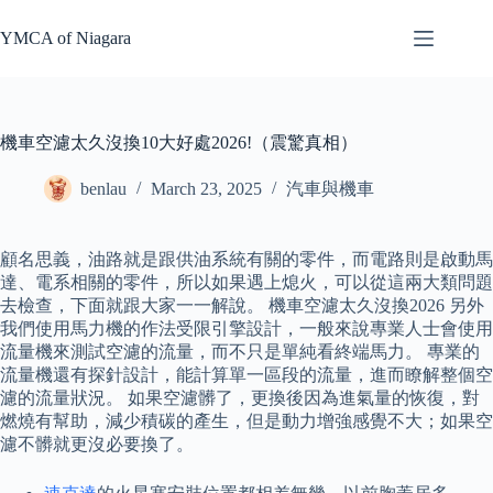
Skip
to
YMCA of Niagara
content
機車空濾太久沒換10大好處2026!（震驚真相）
benlau
March 23, 2025
汽車與機車
顧名思義，油路就是跟供油系統有關的零件，而電路則是啟動馬
達、電系相關的零件，所以如果遇上熄火，可以從這兩大類問題
去檢查，下面就跟大家一一解說。 機車空濾太久沒換2026 另外
我們使用馬力機的作法受限引擎設計，一般來說專業人士會使用
流量機來測試空濾的流量，而不只是單純看終端馬力。 專業的
流量機還有探針設計，能計算單一區段的流量，進而瞭解整個空
濾的流量狀況。 如果空濾髒了，更換後因為進氣量的恢復，對
燃燒有幫助，減少積碳的產生，但是動力增強感覺不大；如果空
濾不髒就更沒必要換了。