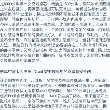
是8000公里換一次空氣濾芯，機油是1500公里，當然如果按照網
上車友建議的，實際更換週期可以更長些。 每種濾芯都有自己
的更換時間/公里數，超出規定時間不更換並不會直接完成什麼
影響，就像你有脂肪肝，一天喫兩小塊肉也沒事，一次性口罩你
帶兩天還是能繼續用是一個意思。 老闆也進一步說明，這種情
況只會出現在化油器車款上，至於採用噴射引擎的機車，由於噴
射引擎是直接靠幫浦將燃油打入，而且是隨時都在作動的，所以
並不會出現「汽油箱蓋通氣孔堵塞」這個問題，也就不適用這種
方法。 機油對於汽機車來說都是必要的存在，能夠潤滑引擎內
的部分零件，又可以在活塞與汽缸之間形成強韌的油膜，防止燃
燒氣體與壓縮空氣穿越至曲軸箱，提升引擎效率，因此固定時間
更換機油是相當重要的。
機車空濾太久沒換: Dcard 需要確認您的連線是安全的
該名網友在PTT「八卦板」發文提及機車換機油一事，許多車行
都會建議1000公里就要換機油，否則機車有可能會壞掉，而他問
了身邊好幾位同事都有乖乖遵守囑咐，達1000公里就去換機油。
但原PO拿自己機車實測過 「1400公里換了兩次，車子也頭好壯
壯根本沒壞」，令他不免好奇為何一堆人心甘情願被車行恐嚇，
並質疑滿1000公里就要換機油是否是車行想要賺錢的話術。 剛