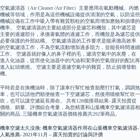
空氣濾清器（Air Cleaner /Air Filter）主要應用在氣動機械、內燃
機械等領域，作用是為這些機械設備提供清潔的空氣，以防這些
機械設備在工作中吸入帶有雜質顆粒的空氣而增加磨蝕和損壞的
機率。 空氣濾清器的主要組成部分是濾芯和機殼，其中濾芯是
主要的過濾部分，承擔著氣體的過濾工作，而機殼是為濾芯提供
必要保護的外部結構。 空氣濾清器的工作要求是能承擔高效率
的空氣濾清工作，不為空氣流動增加過多阻力，並能長時間連續
工作。 空濾器就好像人的鼻子裡的毛，濾清空氣中的灰塵，在
進入化油器，從而使化油器中的汽油和潔淨的空氣很好的配比再
進入缸頭燃燒。 空濾主要是過濾空氣中的雜質，防止損壞發動
機。
平時若是在換機油時，除了讓車行幫忙檢查胎壓打打氣，調調煞
車，也可以請他們順便檢查一下空濾濾芯，然後用噴槍幫忙吹一
吹，也可以讓空濾延長壽命。 共有128個搜尋結果- 露天拍賣從
價格、銷量、評價綜合考量，為您精選和山葉機車空氣濾清器相
關的商品. 三陽機車空氣濾清器價格推薦共292筆商品。
機車空濾太久沒換: 機車空氣濾清器作用在山葉機車空氣濾清器-
人氣推薦- 2021年11月 – 露天拍賣的討論與評價