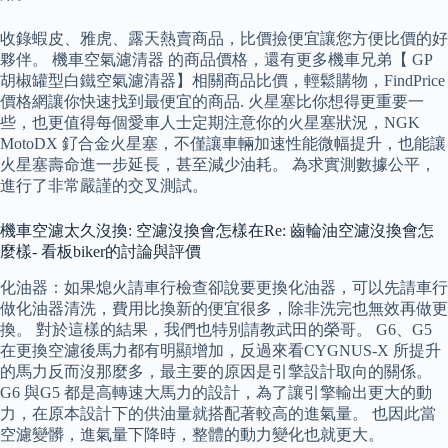
收錄蝦皮、雅虎、露天熱賣商品，比價撿便宜讓您方便比價的好
夥伴。 機車空氣濾清器 的商品價格，還有更多機車兄弟【 GP
胡椒罐型白鐵空氣濾清器】相關商品比價，輕鬆購物，FindPrice
價格網讓你快速找到最便宜的商品. 火星塞比你想得更重要一
些，也更值得每個愛車人士定期注意你的火星塞狀況，NGK
MotoDX 釕合金火星塞，不僅讓車輛加速性能微幅提升，也能讓
火星塞壽命進一步延長，甚至減少油耗。 為求實測數據公平，
進行了非常嚴謹的交叉測試。
機車空濾太久沒換: 空濾沒換會怎樣在Re: 齒輪油空濾沒換會怎
麼樣- 看板biker的討論與評價
化油器：如果熄火請車行檢查卻說要更換化油器，可以先請車行
做化油器清洗，費用比換新的便宜很多，除非洗完也無效再做更
換。 對於這樣的結果，我們也特別請教武田的榮哥。 G6、G5
在更換空濾後馬力都有明顯增加，反過來看CYGNUS-X 所提升
的馬力反而沒那麼多，最主要的原因是引擎設計取向的關係。
G6 與G5 都是高轉速大馬力的設計，為了讓引擎輸出更大的動
力，在原本設計下的供油量就搭配著較高的進氣量。 也因此當
空濾變髒，進氣量下降時，整體的動力變化也就更大。