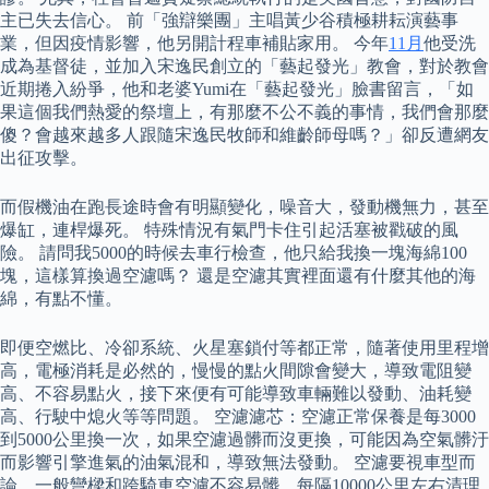
主已失去信心。 前「強辯樂團」主唱黃少谷積極耕耘演藝事
業，但因疫情影響，他另開計程車補貼家用。 今年
11月
他受洗
成為基督徒，並加入宋逸民創立的「藝起發光」教會，對於教會
近期捲入紛爭，他和老婆Yumi在「藝起發光」臉書留言，「如
果這個我們熱愛的祭壇上，有那麼不公不義的事情，我們會那麼
傻？會越來越多人跟隨宋逸民牧師和維齡師母嗎？」卻反遭網友
出征攻擊。
而假機油在跑長途時會有明顯變化，噪音大，發動機無力，甚至
爆缸，連桿爆死。 特殊情況有氣門卡住引起活塞被戳破的風
險。 請問我5000的時候去車行檢查，他只給我換一塊海綿100
塊，這樣算換過空濾嗎？ 還是空濾其實裡面還有什麼其他的海
綿，有點不懂。
即便空燃比、冷卻系統、火星塞鎖付等都正常，隨著使用里程增
高，電極消耗是必然的，慢慢的點火間隙會變大，導致電阻變
高、不容易點火，接下來便有可能導致車輛難以發動、油耗變
高、行駛中熄火等等問題。 空濾濾芯：空濾正常保養是每3000
到5000公里換一次，如果空濾過髒而沒更換，可能因為空氣髒汙
而影響引擎進氣的油氣混和，導致無法發動。 空濾要視車型而
論，一般彎樑和跨騎車空濾不容易髒，每隔10000公里左右清理