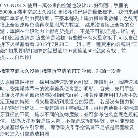
CYGNUS-X 使用一萬公里的空濾也沒比G5 好到哪，手冊的
5000km 機車空濾太久沒換 更換相信已經是最低標準。 我們來到
武田車業的動力實驗室，三臺車都先上馬力機量測數據，之後再
換上全新原廠空濾再次量測馬力數據。 結果證實換上全新的空
濾，車輛在全段動力上都有所提昇。 不是不可能,但是…縮缸的
可能性沒查清楚,這些算是治標. 有些機車有火星塞扳手,可以自己
拆下火星塞看看. 2015年7月28日 — 姐，有一種費用的名稱叫“工
錢” 如果要精打細算的話機油120+齒輪油50+空濾 有找，前
提……自己換!
機車空濾太久沒換: 機車拆空濾的PTT 評價、討論一次看
與原廠車輛相比，採用高轉速設定的引擎，運轉到中、高轉速域
時，密集爆炸帶來的效率差異便會更加明顯。 首先，先用手旋
上讓火星塞的氣密墊圈碰觸到汽缸頭，接著便能使用扭力扳手設
定正確的轉矩，將火星塞鎖到最適合的緊度。 若是沒有扭力扳
手能夠進行確認，一般建議用手轉到底後，再用普通扳手依照螺
牙直徑的不同，施以不同的旋轉度數，並可參考包裝盒底之規範
值。 因為火星塞若是鎖太緊，不僅造成拆卸困難，更可能導致
火星塞斷裂在引擎室。 導致吸入引擎空氣量不足或是讓塵埃及
沙粒進入引擎造成損壞.