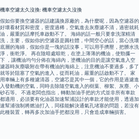
機車空濾太久沒換: 機車空濾太久沒換
假如你要換空濾器的話建議換原廠的，為什麼呢，因為空濾器的
好壞看材質和密度，密度過稀，空氣進去灰塵濾不清，過密就耗
油，嚴重的話摩托車啟動不了。 海綿的話一般只要拿洗潔精清
洗，主要，假如你的空濾器是圓柱體，中間空心的話，當心洗壞
底層的海綿，假如你是一塊的話沒事，可以用手擠壓，把髒水洗
淨，衝乾淨。 再在陰暗處晾乾，在塗上薄薄的機油，使勁攥一
下 ，讓機油均勻分佈在海綿內，塗機油的目的是讓空氣進入空
濾器時灰塵吸附在帶有機油的海綿上，注意機油不要過多，多了
就等於阻塞了空氣的進入，從而耗油，嚴重的話啟動不了。 家
用車輛上有多種濾清器，空濾芯是其中一個，它的作用是過濾進
入發動機的空氣，同時去除隨空氣進入的樹葉、柳絮、灰塵、小
砂石等。 不過老闆也指出，轉動加油手把的方式並非所有車款
都適用，必須要有化油器加速幫浦設計的車款才能使用，透過加
速幫浦強制將燃油打入，同樣能解決通氣孔堵塞的問題，若沒有
此種裝置，轉再多次加油手把都沒用，只會造成車輛損害。