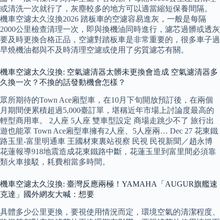
或清洗一次就行了，灰塵較多的地方可以適當縮短保養間隔。
機車空濾太久沒換2026 踏板車的空濾容易進灰，一般是每隔
2000公里檢查清理一次，即與換機油同時進行，濾芯過髒或透灰
要及時更換合格正品，空濾對踏板車是非常重要的，很多車子過
早燒機油都與不及時清理空濾或使用了劣質濾芯有關。
機車空濾太久沒換: 空氣濾清器太髒未更換會造成 空氣濾清器多
久換一次？不換的話發動機會怎樣？
眾所期待的Town Ace廂型車，在10月下旬開放預訂後，在兩個
月期間便累積超過5,000臺訂單，堪稱近年市場上討論度最高的
輕型商用車。 2人座 5人座 雙車型設定 商場走跳少不了 旅行出
遊也能罩 Town Ace廂型車擁有2人座、5人座兩… Dec 27 花東鐵
路玉里-富里明通車 王國材東裏站視察 民視 民視新聞／趙永博
花蓮報導918地震造成花東鐵路中斷，花蓮玉里到富里間必須靠
類火車接駁，耗費相當多時間。
機車空濾太久沒換: 臺灣反應兩極！YAMAHA「AUGUR旗艦速
克達」國外網友大喊：想要
具體多少公里更換，要視使用情況而定，環境空氣的清潔程度、