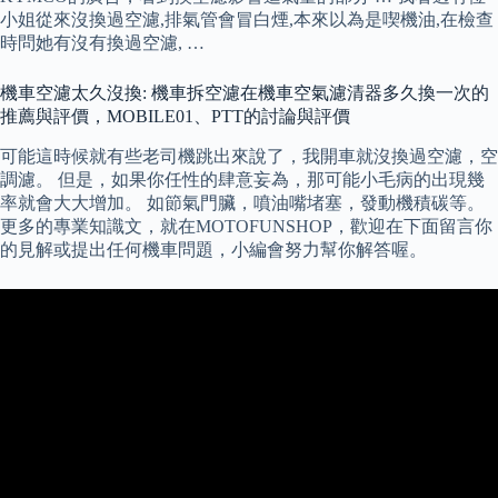
小姐從來沒換過空濾,排氣管會冒白煙,本來以為是喫機油,在檢查
時問她有沒有換過空濾, …
機車空濾太久沒換: 機車拆空濾在機車空氣濾清器多久換一次的
推薦與評價，MOBILE01、PTT的討論與評價
可能這時候就有些老司機跳出來說了，我開車就沒換過空濾，空
調濾。 但是，如果你任性的肆意妄為，那可能小毛病的出現幾
率就會大大增加。 如節氣門臟，噴油嘴堵塞，發動機積碳等。
更多的專業知識文，就在MOTOFUNSHOP，歡迎在下面留言你
的見解或提出任何機車問題，小編會努力幫你解答喔。