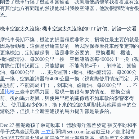
剛去了機車行換了機油和齒輪油，我就順便請他幫我看看還有沒
有其他地方有問題的然後他就叫我換空濾器，他說很髒喫油會很
兇。
機車空濾太久沒換: 機車空濾太久沒換的PTT 評價、討論一次看
摩托車長期不換，機油的損害程度非常大，損壞住最主要的就是
因為發動機，這個是毋庸置疑的，所以說保養摩托車經常定期的
更換機油，定期做保養，這是非常必要的。 更換週期：機油、
機油濾清器、每2000公里一換，空氣濾清器每4000公里一換（視
實際使用情況而定，只能提前，不能高於4千），剎車油、齒輪
油、每6000公里一 … 更換週期：機油、機油濾清器、每2000公
里一換，空氣濾清器每4000公里一換（視實際使用情況而定，只
能提前，不能高於4千），剎車油、齒輪油、每6000公里一… 不
過
比較
三臺車的馬力圖，發現一個很有趣的情況。 更換空濾
前、後的馬力差異，與使用里程的關係遠不如車款的影響來得
大。 使用里程少的G6，換下來的空濾也明顯比其他兩臺車的空
濾乾淨，但換上全新空濾後的馬力提升卻是最多的。
Dec 27 臺泥邀孩子乘電動車！ 體驗海洋溫差發電 張安平盼和平
學子成為臺泥戰將
三立
新聞網 setn.com 記者戴玉翔／臺北報導
你知道花蓮最北邊的和平除了是水泥專業區，還供應了全臺灣