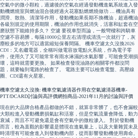
空氣中的微小顆粒，過濾後的空氣在經過發動機進氣系統進入發
動機燃燒室與燃油混合後經過火花塞點燃燃燒做功 … 機油具有
潤滑、散熱、清潔等作用，發動機如果長期不換機油，超過機油
各級別規定的使用期限，機油的作用也就消失，活塞和缸套在空
磨狀態下能維持多久？ 空濾 要視車型而論，一般彎樑和跨騎車
空濾不容易髒，每隔10000公里左右清理或清洗一次就行了，灰
塵較多的地方可以適當縮短保養間隔。 機車空濾太久沒換2026
CDI：又名繼電器，全稱叫做電容放電點火系統，作為電子零
件，使用久了又可能常常有雨水淋濕的水氣影響，可能會受潮損
壞，這時就需要更換。 如果檢查發現油路的相關零件都沒問
題，就要輪到電路的檢查了。 電路主要可以檢查電盤、高壓線
圈、CDI還有火星塞。
機車空濾太久沒換: 機車空氣濾清器作用在空氣濾清器機車-
PTT/DCARD討論與高評價網拍商品-2021年11月的討論與評價
現在的大品牌合格產品都做的不錯，就算非常髒了，也不會漏較
大顆粒進入發動機磨損氣缸和活塞，但是空氣流量會降低，動力
衰減，而且不可避免還是會有空氣中的微粒滲入。 對於發動機
而言，較為直觀的影響還是體現在進氣量上，以及大量雜質未及
時清理有可能會進入到發動機內部，從而影響發動機使用壽命。