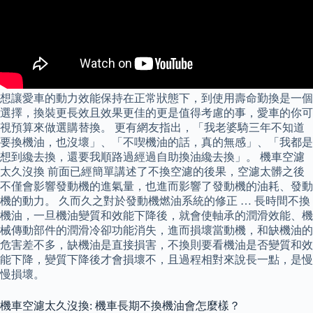
想讓愛車的動力效能保持在正常狀態下，到使用壽命勤換是一個
選擇，換裝更長效且效果更佳的更是值得考慮的事，愛車的你可
視預算來做選購替換。 更有網友指出，「我老婆騎三年不知道
要換機油，也沒壞」、「不喫機油的話，真的無感」、「我都是
想到纔去換，還要我順路過經過自助換油纔去換」。 機車空濾
太久沒換 前面已經簡單講述了不換空濾的後果，空濾太髒之後
不僅會影響發動機的進氣量，也進而影響了發動機的油耗、發動
機的動力。 久而久之對於發動機燃油系統的修正 … 長時間不換
機油，一旦機油變質和效能下降後，就會使軸承的潤滑效能、機
械傳動部件的潤滑冷卻功能消失，進而損壞當動機，和缺機油的
危害差不多，缺機油是直接損害，不換則要看機油是否變質和效
能下降，變質下降後才會損壞不，且過程相對來說長一點，是慢
慢損壞。
機車空濾太久沒換: 機車長期不換機油會怎麼樣？