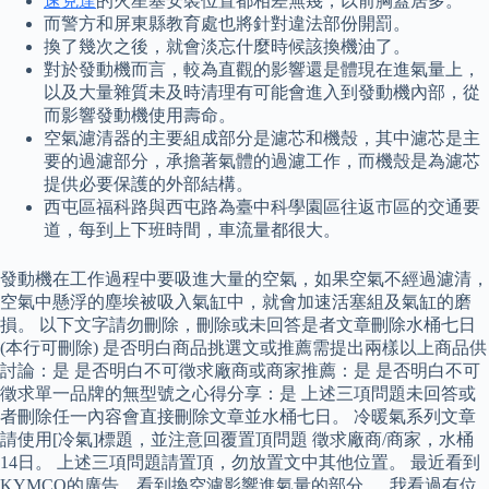
速克達
的火星塞安裝位置都相差無幾，以前胸蓋居多。
而警方和屏東縣教育處也將針對違法部份開罰。
換了幾次之後，就會淡忘什麼時候該換機油了。
對於發動機而言，較為直觀的影響還是體現在進氣量上，
以及大量雜質未及時清理有可能會進入到發動機內部，從
而影響發動機使用壽命。
空氣濾清器的主要組成部分是濾芯和機殼，其中濾芯是主
要的過濾部分，承擔著氣體的過濾工作，而機殼是為濾芯
提供必要保護的外部結構。
西屯區福科路與西屯路為臺中科學園區往返市區的交通要
道，每到上下班時間，車流量都很大。
發動機在工作過程中要吸進大量的空氣，如果空氣不經過濾清，
空氣中懸浮的塵埃被吸入氣缸中，就會加速活塞組及氣缸的磨
損。 以下文字請勿刪除，刪除或未回答是者文章刪除水桶七日
(本行可刪除) 是否明白商品挑選文或推薦需提出兩樣以上商品供
討論：是 是否明白不可徵求廠商或商家推薦：是 是否明白不可
徵求單一品牌的無型號之心得分享：是 上述三項問題未回答或
者刪除任一內容會直接刪除文章並水桶七日。 冷暖氣系列文章
請使用[冷氣]標題，並注意回覆置頂問題 徵求廠商/商家，水桶
14日。 上述三項問題請置頂，勿放置文中其他位置。 最近看到
KYMCO的廣告，看到換空濾影響進氣量的部分 … 我看過有位