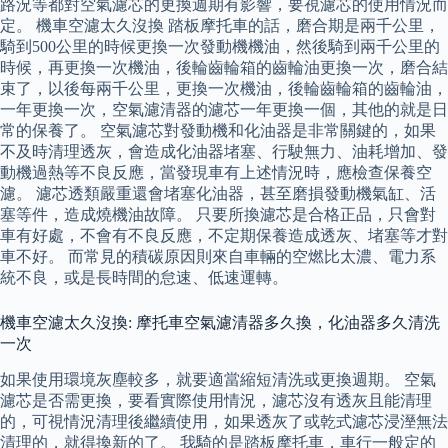
路況等都對空氣濾芯的更換週期有影響，要視濾芯的使用情況而
定。 機車空濾太久沒換 踏板摩托車的話，磨合期是兩千公里，
騎到500公里的時候更換一次發動機機油，然後騎到兩千公里的
時候，再更換一次機油，後輪齒輪箱的齒輪油更換一次，磨合結
束了，以後每兩千公里，更換一次機油，後輪齒輪箱的齒輪油，
一年更換一次，空氣濾清器的濾芯一年更換一個，其他的就是日
常的保養了。 空氣濾芯對發動機和化油器是非常關鍵的，如果
不及時清理透灰，會造成化油器堵塞、行駛無力、油耗增加、發
動機過熱等不良反應，當發現車有上述情況時，應檢查保養空
濾。 濾芯透類嚴重還會堵塞化油器，甚至磨損發動機氣缸、活
塞等件，造成燒機油故障。 只要所換濾芯是合格正品，只會對
車有好處，不會有不良反應，不定期保養造成透灰、堵塞等才對
車不好。 而常見的積碳原因則來自車輛的空燃比太濃、電力系
統不良，或是長時間的怠速、低速運轉。
機車空濾太久沒換: 摩托車空氣濾清器多久換，化油器多久清洗
一次
如果使用環境灰塵較多，就要適當縮短清洗或更換週期。 空氣
濾芯是否需更換，要看實際使用情況，濾芯沒有透灰且能清理
的，可視情況清理後繼續使用，如果透灰了或乾式濾芯浸溼無法
清理的，就得換新的了。 我騎的是踏板摩托車，車行一般定的