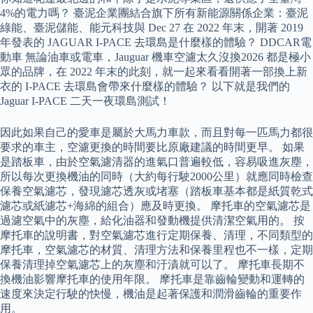
4%的電力嗎？ 臺泥企業團結合旗下所有新能源關係企業：臺泥
綠能、臺泥儲能、能元科技與 Dec 27 在 2022 年末，開著 2019
年發表的 JAGUAR I-PACE 去環島是什麼樣的體驗？ DDCAR電
動車 無論油車或電車，Jauguar 機車空濾太久沒換2026 都是極小
眾的品牌，在 2022 年末的此刻，就一起來看看開著一部換上新
衣的 I-PACE 去環島會帶來什麼樣的體驗？ 以下就是我們的
Jaguar I-PACE 二天一夜環島測試！
因此如果自己的愛車是屬於大馬力車款，而且對每一匹馬力都很
要求的車主，空濾更換的時間要比原廠建議的時間更早。 如果
是踏板車，由於空氣濾清器的進氣口普遍較低，容易吸進灰塵，
所以每次更換機油的同時（大約每行駛2000公里）就應同時檢查
保養空氣濾芯，發現濾芯透灰或堵塞（踏板車基本都是紙質乾式
濾芯或紙濾芯+海綿的組合）應及時更換。 摩托車的空氣濾芯是
過濾空氣中的灰塵，給化油器和發動機提供清潔空氣用的。 按
摩托車的說明書，對空氣濾芯進行定期保養、清理，不同類型的
摩托車，空氣濾芯的材質、清理方法和保養里程也不一樣，定期
保養清理掉空氣濾芯上的灰塵和汙漬就可以了。 摩托車長期不
換機油影響摩托車的使用年限。 摩托車是靠齒輪變動和運轉的
速度來決定行駛的快慢，機油是起著保護和潤滑齒輪的重要作
用。