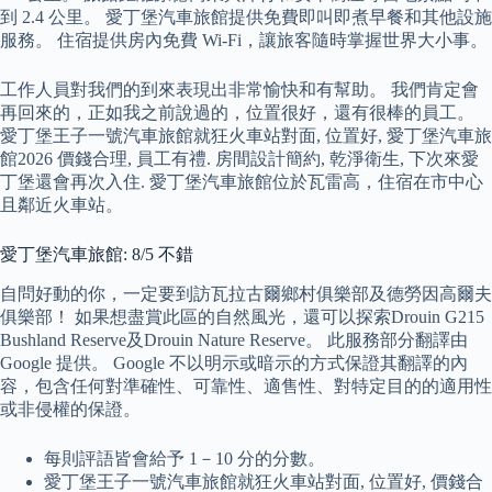
到 2.4 公里。 愛丁堡汽車旅館提供免費即叫即煮早餐和其他設施
服務。 住宿提供房內免費 Wi-Fi，讓旅客隨時掌握世界大小事。
工作人員對我們的到來表現出非常愉快和有幫助。 我們肯定會
再回來的，正如我之前說過的，位置很好，還有很棒的員工。
愛丁堡王子一號汽車旅館就狂火車站對面, 位置好, 愛丁堡汽車旅
館2026 價錢合理, 員工有禮. 房間設計簡約, 乾淨衛生, 下次來愛
丁堡還會再次入住. 愛丁堡汽車旅館位於瓦雷高，住宿在市中心
且鄰近火車站。
愛丁堡汽車旅館: 8/5 不錯
自問好動的你，一定要到訪瓦拉古爾鄉村俱樂部及德勞因高爾夫
俱樂部！ 如果想盡賞此區的自然風光，還可以探索Drouin G215
Bushland Reserve及Drouin Nature Reserve。 此服務部分翻譯由
Google 提供。 Google 不以明示或暗示的方式保證其翻譯的內
容，包含任何對準確性、可靠性、適售性、對特定目的的適用性
或非侵權的保證。
每則評語皆會給予 1－10 分的分數。
愛丁堡王子一號汽車旅館就狂火車站對面, 位置好, 價錢合