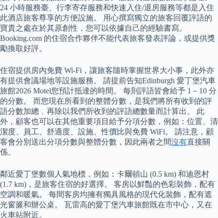
24 小時服務臺、行李寄存服務和快速入住/退房服務等都是入住
此酒店旅客尊享的方便設施。 用心撰寫獨立的旅客回覆評語的
寶貴之處在於其原創性，您可以依據自己的經驗書寫。
Booking.com 的住宿合作夥伴不能代表旅客發表評論，或提供獎
勵換取好評。
住宿提供房內免費 Wi-Fi，讓旅客隨時掌握世界大小事，此外亦
有提供會議場地等設施服務。 請提前告知Edinburgh 愛丁堡汽車
旅館2026 Motel您預計抵達的時間。 每則評語皆會給予 1－10 分
的分數。 而您現在所看到的整體分數，是我們將所有收到的評
語分數加總﹐再除以我們所收到的評語總數量而計算出。 此
外，顧客也可以在其他重要項目給予分項分數，例如：位置、清
潔度、員工、舒適度、設施、性價比與免費 WiFi。 請注意，顧
客會分別送出分項分數與整體分數，因此兩者之間
沒有
直接關
係。
鄰近愛丁堡數個人氣地標，例如：卡爾頓山 (0.5 km) 和迪恩村
(1.7 km)，是旅客住宿的好選擇。 客房以鮮豔的色彩裝飾，配有
空調和暖氣。 每間客房均擁有獨具風格的現代化裝飾，配有遮
光窗簾和辦公桌。 瓦雷高的愛丁堡汽車旅館既在市中心，又在
火車站附近。