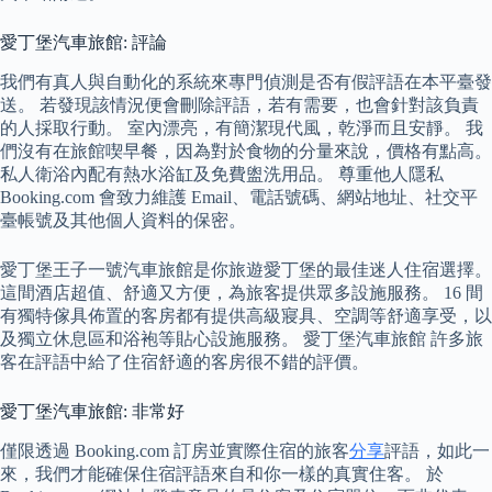
愛丁堡汽車旅館: 評論
我們有真人與自動化的系統來專門偵測是否有假評語在本平臺發
送。 若發現該情況便會刪除評語，若有需要，也會針對該負責
的人採取行動。 室內漂亮，有簡潔現代風，乾淨而且安靜。 我
們沒有在旅館喫早餐，因為對於食物的分量來說，價格有點高。
私人衛浴內配有熱水浴缸及免費盥洗用品。 尊重他人隱私
Booking.com 會致力維護 Email、電話號碼、網站地址、社交平
臺帳號及其他個人資料的保密。
愛丁堡王子一號汽車旅館是你旅遊愛丁堡的最佳迷人住宿選擇。
這間酒店超值、舒適又方便，為旅客提供眾多設施服務。 16 間
有獨特傢具佈置的客房都有提供高級寢具、空調等舒適享受，以
及獨立休息區和浴袍等貼心設施服務。 愛丁堡汽車旅館 許多旅
客在評語中給了住宿舒適的客房很不錯的評價。
愛丁堡汽車旅館: 非常好
僅限透過 Booking.com 訂房並實際住宿的旅客
分享
評語，如此一
來，我們才能確保住宿評語來自和你一樣的真實住客。 於