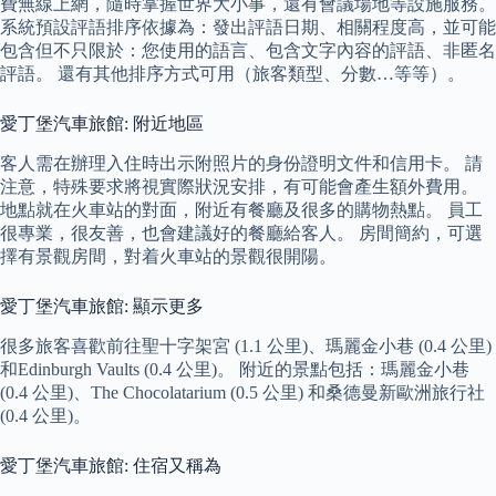
費無線上網，隨時掌握世界大小事，還有會議場地等設施服務。
系統預設評語排序依據為：發出評語日期、相關程度高，並可能
包含但不只限於：您使用的語言、包含文字內容的評語、非匿名
評語。 還有其他排序方式可用（旅客類型、分數…等等）。
愛丁堡汽車旅館: 附近地區
客人需在辦理入住時出示附照片的身份證明文件和信用卡。 請
注意，特殊要求將視實際狀況安排，有可能會產生額外費用。
地點就在火車站的對面，附近有餐廳及很多的購物熱點。 員工
很專業，很友善，也會建議好的餐廳給客人。 房間簡約，可選
擇有景觀房間，對着火車站的景觀很開陽。
愛丁堡汽車旅館: 顯示更多
很多旅客喜歡前往聖十字架宮 (1.1 公里)、瑪麗金小巷 (0.4 公里)
和Edinburgh Vaults (0.4 公里)。 附近的景點包括：瑪麗金小巷
(0.4 公里)、The Chocolatarium (0.5 公里) 和桑德曼新歐洲旅行社
(0.4 公里)。
愛丁堡汽車旅館: 住宿又稱為