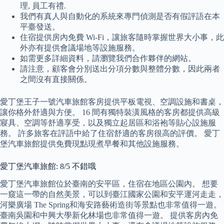
理, 員工有禮.
我們有真人與自動化的系統來專門偵測是否有假評語在本
平臺發送。
住宿提供房內免費 Wi-Fi，讓旅客隨時掌握世界大小事，此
外亦有提供會議場地等設施服務。
如需更多詳細資料，請瀏覽我們合作夥伴的網站。
請注意，顧客會分別送出分項分數與整體分數，因此兩者
之間沒有直接關係。
愛丁堡王子一號汽車旅館客房提供平板電視、空調設施和書桌，
讓你格外舒適與方便。 16 間有獨特裝潢風格的客房都提供高級
寢具、空調等舒適享受，以及獨立起居區和浴袍等貼心設施服
務。 許多旅客在評語中給了住宿舒適的客房很高的評價。 愛丁
堡汽車旅館提供免費現點現煮早餐和其他設施服務。
愛丁堡汽車旅館: 8/5 不錯哦
愛丁堡汽車旅館位於臺南的安平區，住宿在地區公園內。 想要
一窺這一帶的自然美景，可以到臺江國家公園和安平運河走走，
河樂廣場 The Spring和海安路藝術造街等景點也非常值得一遊。
臺南吳園和中興大學新化林場也非常值得一遊。 提供客房內免