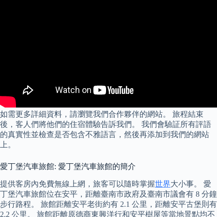
如需更多詳細資料，請瀏覽我們合作夥伴的網站。 旅程結束
後，客人們將他們的住宿體驗告訴我們。 我們會驗証所有評語
的真實性並檢查是否包含不雅語言，然後再添加到我們的網站
上。
愛丁堡汽車旅館: 愛丁堡汽車旅館的簡介
提供客房內免費無線上網，旅客可以隨時掌握
世界
大小事。 愛
丁堡汽車旅館位在安平，距離臺南市政府及臺南市議會有 8 分鐘
步行路程。 旅館距離安平老街約有 2.1 公里，距離安平古堡則有
2.2 公里。 旅館距離原德商東興洋行和安平樹屋等當地景點均不