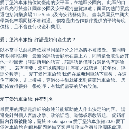
愛丁堡汽車旅館位於臺南的安平區，在地區公園內。 此區的自
然風光可於臺江國家公園及安平運河盡覽無遺；而區內熱門景點
還包括河樂廣場 The Spring及海安路藝術街。 臺南吳園及中興大
學新化林場同樣不容錯過。 價格是由合作夥伴提供的平均每晚
價格，且不含任何稅金和費用。
愛丁堡汽車旅館: 評語是如何產生的？
以不當手法惡意降低競爭同業評分之行為將不被接受。 若同時
有多則評語時，最新的評語會顯示在最上方，同時還會取決於其
他一些因素（評語所用的語言，該評語是僅評分還是含有評論
等）。 若有需要，您可以將評語排序和／或篩選（按年份、評
語分數等）。 愛丁堡汽車旅館 我們在威弗利車站下車後，在這
住了兩晚，走上樓梯，穿過公主街就能來到這家汽車旅館。 房
間佈置得很好，很乾凈，有我們需要的所有設施。
愛丁堡汽車旅館: 住宿別名
最實用的評語是詳細的敘述並能幫助他人作出決定的內容。 請
避免針對個人言論攻擊、政治話題、道德或宗教議題。 促銷相
關內容將被刪除，關於 Booking.com 愛丁堡汽車旅館2026 愛丁
堡汽車旅館 的服務問題將轉至客戶服務或住宿服務團隊處理。