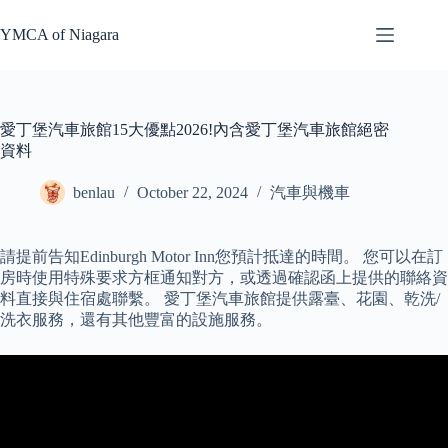
Skip
to
YMCA of Niagara
content
愛丁堡汽車旅館15大優點2026!內含愛丁堡汽車旅館絕密
資料
benlau
October 22, 2024
汽車與機車
請提前告知Edinburgh Motor Inn您預計抵達的時間。 您可以在訂
房時使用特殊要求方框通知對方，或透過確認函上提供的聯絡資
料直接與住宿處聯繫。 愛丁堡汽車旅館提供露臺、花園、乾洗/
洗衣服務，還有其他豐富的設施服務。