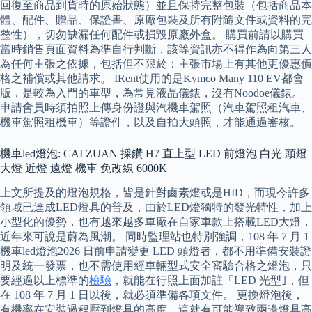
回復至商品到貨時的原始狀態）並且保持完整包裝（包括商品本
體、配件、贈品、保證書、原廠包裝及所有附隨文件或資料的完
整性），切勿缺漏任何配件或損毀原廠外盒。 購買前請以購買
當時銷售頁面資料為準自行判斷，該等資訊亦不得作為向第三人
為任何主張之依據，包括但不限於：主張市場上有其他更優惠價
格之補償或其他請求。 IRent使用的是Kymco Many 110 EV都會
版，是較為入門的車型，為常見液晶儀錶，沒有Noodoe儀錶。
申請會員時須拍照上傳身份證與汽機車駕照（汽車駕照租汽車、
機車駕照租機車）等證件，以及自拍大頭照，才能通過審核。
機車led燈泡: CAI ZUAN 採鑽 H7 直上型 LED 前燈泡 白光 頭燈
大燈 近燈 遠燈 機車 免改線 6000K
上文所提及的燈泡規格，皆是針對鹵素燈或是HID，而現今許多
領域已達成LED燈具的普及，由於LED燈獨特的發光特性，加上
小型化的優勢，也有越來越多車廠在自家車款上搭載LED大燈，
近年來可說是蔚為風潮。 同時監理站也特別強調，108 年 7 月 1
機車led燈泡2026 日前申請變更 LED 頭燈者，都不用準備安裝證
明及統一發票，也不需使用經車輛型式安全審驗合格之燈泡，只
要經過以上標準的
檢驗
，就能在行照上面加註「LED 光型｣，但
在 108 年 7 月 1 日以後，就必須準備各項文件。 更換燈泡後，
有機率在安裝過程壓到燈具的高度，這就有可能導致兩邊燈具高