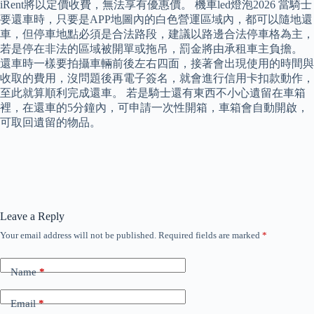
iRent將以定價收費，無法享有優惠價。 機車led燈泡2026 當騎士
要還車時，只要是APP地圖內的白色營運區域內，都可以隨地還
車，但停車地點必須是合法路段，建議以路邊合法停車格為主，
若是停在非法的區域被開單或拖吊，罰金將由承租車主負擔。
還車時一樣要拍攝車輛前後左右四面，接著會出現使用的時間與
收取的費用，沒問題後再電子簽名，就會進行信用卡扣款動作，
至此就算順利完成還車。 若是騎士還有東西不小心遺留在車箱
裡，在還車的5分鐘內，可申請一次性開箱，車箱會自動開啟，
可取回遺留的物品。
Leave a Reply
Your email address will not be published.
Required fields are marked
*
Name
*
Email
*