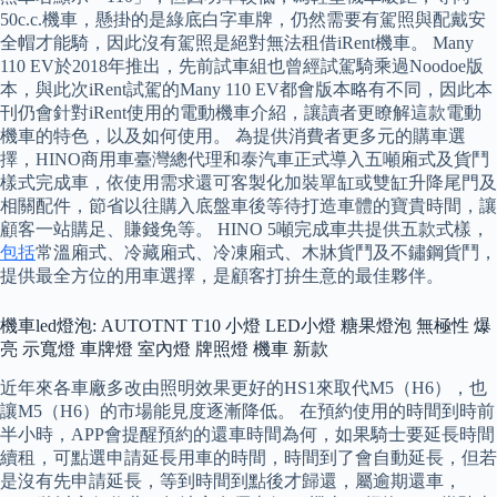
50c.c.機車，懸掛的是綠底白字車牌，仍然需要有駕照與配戴安
全帽才能騎，因此沒有駕照是絕對無法租借iRent機車。 Many
110 EV於2018年推出，先前試車組也曾經試駕騎乘過Noodoe版
本，與此次iRent試駕的Many 110 EV都會版本略有不同，因此本
刊仍會針對iRent使用的電動機車介紹，讓讀者更瞭解這款電動
機車的特色，以及如何使用。 為提供消費者更多元的購車選
擇，HINO商用車臺灣總代理和泰汽車正式導入五噸廂式及貨鬥
樣式完成車，依使用需求還可客製化加裝單缸或雙缸升降尾門及
相關配件，節省以往購入底盤車後等待打造車體的寶貴時間，讓
顧客一站購足、賺錢免等。 HINO 5噸完成車共提供五款式樣，
包括
常溫廂式、冷藏廂式、冷凍廂式、木牀貨鬥及不鏽鋼貨鬥，
提供最全方位的用車選擇，是顧客打拚生意的最佳夥伴。
機車led燈泡: AUTOTNT T10 小燈 LED小燈 糖果燈泡 無極性 爆
亮 示寬燈 車牌燈 室內燈 牌照燈 機車 新款
近年來各車廠多改由照明效果更好的HS1來取代M5（H6），也
讓M5（H6）的市場能見度逐漸降低。 在預約使用的時間到時前
半小時，APP會提醒預約的還車時間為何，如果騎士要延長時間
續租，可點選申請延長用車的時間，時間到了會自動延長，但若
是沒有先申請延長，等到時間到點後才歸還，屬逾期還車，