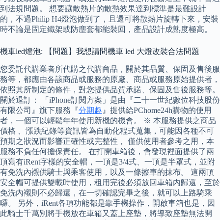
到法規問題。 想要讓散熱片的散熱效果達到標準是最難設計
的，不過Philip H4燈泡做到了，且還可將散熱片旋轉下來，安裝
時不論是固定鐵架或防塵套都能裝回，產品設計成熟度極高。
機車led燈泡: 【問題】我想請問機車 led 大燈改裝合法問題
您委託代購業者所代購之代購商品，關於其品質、保固及售後服
務等，都應由各該商品或服務的原廠、商品或服務原始提供者，
依照其所制定的條件，對您提供品質承諾、保固及售後服務等。
關於退訂： 「iPhone訂閱方案」是由『二十一世紀數位科技股份
有限公司』旗下服務『
分期趣
』提供給PChome24h購物的使用
者，一個可以輕鬆年年使用新機的機會。 ※ 本服務提供之商品
價格 、漲跌紀錄等資訊皆為自動化程式蒐集，可能因各種不可
預期之狀況而影響正確性或完整性， 僅供使用者參考之用，本
服務不負任何擔保責任。 在打開車箱後，會發現裡面提供了兩
頂寫有iRent字樣的安全帽，一頂是3/4式、一頂是半罩式，並附
有免洗內襯供騎士與乘客使用，以及一條擦車的抹布。 這兩頂
安全帽可提供雙載時使用，租用完後必須放回車箱內歸還，至於
免洗內襯則不必歸還，在一切確認完畢之後，就可以上路騎乘
囉。 另外，iRent各項功能都是靠手機操作，開啟車箱也是，因
此騎士千萬別將手機放在車箱又蓋上座墊，將導致座墊無法開