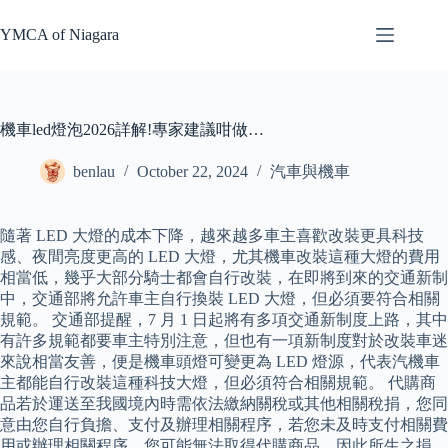
Skip
to
YMCA of Niagara
content
機車led燈泡2026詳解!專家建議咁做…
benlau
October 22, 2024
汽車與機車
隨著 LED 大燈的成本下降，越來越多車主喜歡改裝更具科技
感、夜間亮度更高的 LED 大燈，尤其機車改裝這種大燈的費用
相當低，幾乎大部分騎士都會自行改裝，在即將到來的交通新制
中，交通部將允許車主自行換裝 LED 大燈，但必須要符合相關
規範。 交通部提醒，7 月 1 日起將有多項交通新制度上路，其中
有許多規範都要車主特別注意，但也有一項新制度對於改裝車迷
來說相當友善，便是機車頭燈可變更為 LED 燈源，代表汽機車
主都能自行改裝這種科技大燈，但必須符合相關規範。 代購商
品若於運送至我國境內時需依法繳納關稅或其他相關稅捐，您同
意由您自行負擔、支付及辦理相關程序，若您未及時支付相關費
用或辦理相關程序，您可能無法取得代購商品，因此所生之損