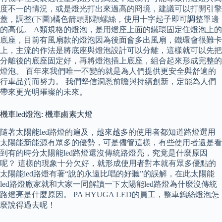
度不一的情況，或是燈光打出來過高的冏境，建議可以打開引擎
蓋，調整(下圖)橘色箭頭那顆螺絲，使用十字起子即可調整單邊
的高低。 A類規格的燈泡，是用燈座上面的鐵環固定住燈泡上的
底座，目前有風扇款的燈泡因為後面會多出風扇，鐵環會很難卡
上，主流的作法是將底座與燈泡設計可以分離，這樣就可以先把
分離後的底座固定好，再將燈泡插上底座，組合起來形成完整的
燈泡。 百年來我們唯一不變的就是為人們提供更安全與舒適的
行車品質而努力。 我們堅信洞悉前瞻與持續創新，定能為人們
帶來更光明璀璨的未來。
機車led燈泡: 機車鹵素大燈
隨著太陽能led路燈的遍及，越來越多的使用者都知道路燈選用
太陽能新能源有眾多的優勢，可是儘管這樣，有些使用者還是看
到有的時分太陽能led路燈還沒傳統路燈亮，究竟是什麼原因
呢？ 這樣的現象十分欠好，就形成使用者對本就有眾多優點的
太陽能led路燈有著“說的永遠比唱的好聽”的誤解，在此太陽能
led路燈廠家就和大家一同解讀一下太陽能led路燈為什麼沒傳統
路燈亮是什麼原因。 PA HYUGA LED的員工，整車鎢絲燈泡怎
麼說得過去呢！