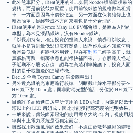
此外煞車部分，iRent使用的並非如同Noodoe版前碟後鼓的
規格，而是前後鼓煞配置，使用前後鼓煞的規格做為租賃
車，一方面是因為車價較便宜，另一方面在保養維修上也
較為簡單，從經營成本方向來看也是十分合理的。
IRent使用的是Kymco Many 110 EV都會版，是較為入門的
車型，為常見液晶儀錶，沒有Noodoe儀錶。
「以長期持有、穩定投資的投資人來說，債券可以收息，
就算不是買到最低點也沒有關係，因為你永遠不知道何時
會是最低點，再跌也不用管，現在殖
利率
已經夠高了，就
算價格再跌，擺著收息也能很快補回來。」存股達人怪老
子近期不存股改存債，認為在高殖利率掩護下，投資人面
對的是千載難逢的進場時機。
Dec 19 全新 Toyota Camry 渲染圖釋出！
另外近光燈的光束應進行校準，明暗截止線水平部分要在
HH 線下方 10cm 處，而非對稱光型的話，分位於 HH 線下
方 10cm 處。
目前許多高價進口房車所使用的 LED 頭燈，內部是以數十
顆以上的 LED 所組成，因此才能獲得高亮度的照明效果。
一般來說，傳統鹵素燈泡的使用壽命大約2年內，視使用頻
率與車上電力系統是否穩定而定。
雖然採用散熱風扇的效果最好，不過由於散熱風扇的體積