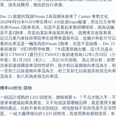
害、損失或費用，應由您自行承擔。
Dec 23 親愛的我讓Nissan Z長高變休旅車了 Carture 車勢文化
2020年時日本NATS學生將SC 430改成Supra敞篷，而近日又有學
生將Nissan Z跑車長高，但是不是看起來覺得哪怪怪，因為這輛
並不是Z跑車，而是由某款車改裝而來的。 因應東京改裝車展，
近日日產汽車技術學院學生就帶來最新作品，從圖片和影片可以
看的出來這是一輛加高的Nissan Z跑車，但是不是細看… Dec 23
春節連假「0至5時暫停收費」 7大疏運措施出爐…這3天北返尖
峯日 CTWANT [週刊王CTWANT] 春節連假為112年1月20日（小
年夜）至1月29日（初八），共計10天假期。 高公局分析，依歷
次春節連假國道車流特性研判，除夕前以返鄉南向車流為主，初
一至初三以旅遊南向車流為主，初三至初七以旅遊及收假北向車
流為主，初八則為收假北向車流。
機車led燈泡: 購物
一組設計成熟的 LED 頭燈泡，價格都要 6、7 千元才能入手，不
過筆者建議如果真要改，又不知道該選哪種品牌，還是選擇大廠
牌的產品，比較不會有光型錯誤、燈泡散熱不良與亮度不足等問
題。 一組大廠牌推出的 LED 頭燈泡，其使用壽命都相當長，有