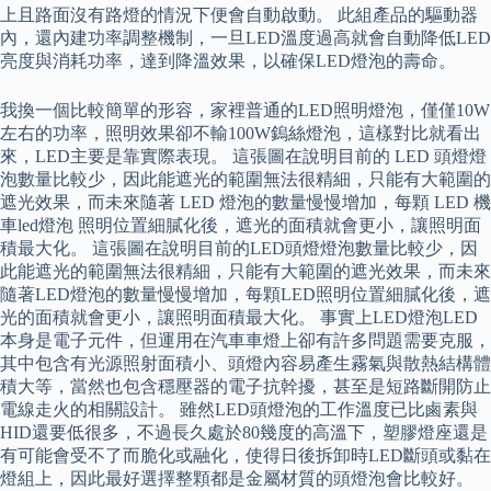
上且路面沒有路燈的情況下便會自動啟動。 此組產品的驅動器
內，還內建功率調整機制，一旦LED溫度過高就會自動降低LED
亮度與消耗功率，達到降溫效果，以確保LED燈泡的壽命。
我換一個比較簡單的形容，家裡普通的LED照明燈泡，僅僅10W
左右的功率，照明效果卻不輸100W鎢絲燈泡，這樣對比就看出
來，LED主要是靠實際表現。 這張圖在說明目前的 LED 頭燈燈
泡數量比較少，因此能遮光的範圍無法很精細，只能有大範圍的
遮光效果，而未來隨著 LED 燈泡的數量慢慢增加，每顆 LED 機
車led燈泡 照明位置細膩化後，遮光的面積就會更小，讓照明面
積最大化。 這張圖在說明目前的LED頭燈燈泡數量比較少，因
此能遮光的範圍無法很精細，只能有大範圍的遮光效果，而未來
隨著LED燈泡的數量慢慢增加，每顆LED照明位置細膩化後，遮
光的面積就會更小，讓照明面積最大化。 事實上LED燈泡LED
本身是電子元件，但運用在汽車車燈上卻有許多問題需要克服，
其中包含有光源照射面積小、頭燈內容易產生霧氣與散熱結構體
積大等，當然也包含穩壓器的電子抗幹擾，甚至是短路斷開防止
電線走火的相關設計。 雖然LED頭燈泡的工作溫度已比鹵素與
HID還要低很多，不過長久處於80幾度的高溫下，塑膠燈座還是
有可能會受不了而脆化或融化，使得日後拆卸時LED斷頭或黏在
燈組上，因此最好選擇整顆都是金屬材質的頭燈泡會比較好。