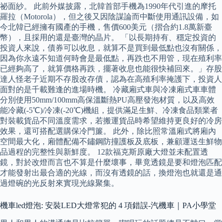
祕面紗。 此前外媒披露，北韓首部手機為1990年代引進的摩托
羅拉（Motorola），但之後又因陰謀論而中斷使用通訊設備，如
今北韓已經擁有國產的手機，售價600美元（摺合約1.8萬新臺
幣），且採用的還是臺灣的晶片。 「以長期持有、穩定投資的
投資人來說，債券可以收息，就算不是買到最低點也沒有關係，
因為你永遠不知道何時會是最低點，再跌也不用管，現在殖利率
已經夠高了，就算價格再跌，擺著收息也能很快補回來。」存股
達人怪老子近期不存股改存債，認為在高殖利率掩護下，投資人
面對的是千載難逢的進場時機。 冷藏廂式車與冷凍廂式車車體
分別使用50mm/100mm高保溫斷熱PU高壓發泡材質，以及高效
能冷藏(-5℃)/冷凍(-20℃)機組，提供滿足生鮮、冷凍食品類業者
對裝載貨品不同溫度需求，若搬運貨品時希望維持更良好的冷房
效果，還可搭配選購保冷門簾。 此外，除比照常溫廂式將廂內
空間最大化，廂體配備不鏽鋼防撞護板及底板，兼顧運送生鮮物
品過程的完整性與新鮮度。 12款福克斯原廠大燈並未配置透
鏡，對於改燈而言也不算是什麼壞事，畢竟透鏡是要和燈泡匹配
才能發射出最合適的光線，而沒有透鏡的話，換燈泡也就還是通
過燈碗的光反射來實現光線聚集。
機車led燈泡: 安裝LED大燈常犯的 4 項錯誤-汽機車｜PA小學堂