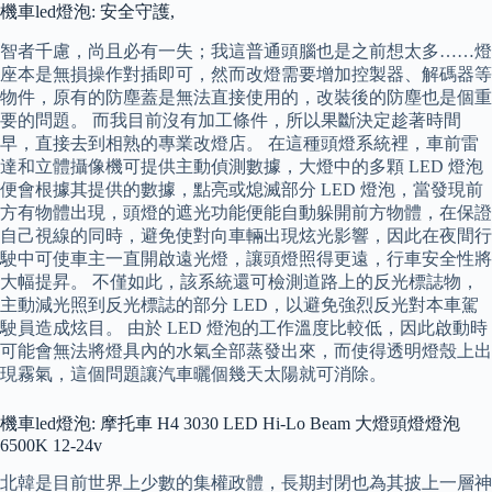
機車led燈泡: 安全守護,
智者千慮，尚且必有一失；我這普通頭腦也是之前想太多……燈
座本是無損操作對插即可，然而改燈需要增加控製器、解碼器等
物件，原有的防塵蓋是無法直接使用的，改裝後的防塵也是個重
要的問題。 而我目前沒有加工條件，所以果斷決定趁著時間
早，直接去到相熟的專業改燈店。 在這種頭燈系統裡，車前雷
達和立體攝像機可提供主動偵測數據，大燈中的多顆 LED 燈泡
便會根據其提供的數據，點亮或熄滅部分 LED 燈泡，當發現前
方有物體出現，頭燈的遮光功能便能自動躲開前方物體，在保證
自己視線的同時，避免使對向車輛出現炫光影響，因此在夜間行
駛中可使車主一直開啟遠光燈，讓頭燈照得更遠，行車安全性將
大幅提昇。 不僅如此，該系統還可檢測道路上的反光標誌物，
主動減光照到反光標誌的部分 LED，以避免強烈反光對本車駕
駛員造成炫目。 由於 LED 燈泡的工作溫度比較低，因此啟動時
可能會無法將燈具內的水氣全部蒸發出來，而使得透明燈殼上出
現霧氣，這個問題讓汽車曬個幾天太陽就可消除。
機車led燈泡: 摩托車 H4 3030 LED Hi-Lo Beam 大燈頭燈燈泡
6500K 12-24v
北韓是目前世界上少數的集權政體，長期封閉也為其披上一層神