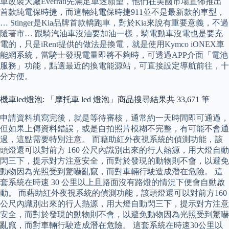
車改裝大廠Everrati先滿足車迷願望，他們在美國市場宣佈推出
首款純電保時捷，而這輛純電保時捷911並不是最新款的車型，
… Stinger是Kia品牌首款轎跑車，對於Kia來說有重要意義，不過
隨著市… 跟騎汽油車沒油要加油一樣，騎電動車沒電也是要充
電的，只是iRent提供的做法是換電，就是使用Kymco iONEX車
能網系統，當騎士發現電量即將不夠時，可透過APP介面「電池
服務」功能，點選最近的換電能源站，可直接設定導航前往，十
分方便。
機車led燈泡: 「摩托車 led 燈泡」商品搜尋結果共 33,671 筆
申請資料填寫完後，就是等待審核，通常約一天時間即可通過，
但如果上傳資料錯誤，或是自拍照片模糊不完整，有可能不會通
過，這點需要特別注意。 而藉助紅外夜視系統的偵測功能，該
頭燈還可以對前方 160 公尺內識別出來的行人熱源，用大燈自動
閃三下，提示對方注意安全，而對於發現的動物則不會，以避免
動物因為光照受到驚嚇亂竄，而對車輛行駛造成潛在危險。 這
套系統在時速 30 公里以上且路面沒有路燈的情況下便會自動啟
動。 而藉助紅外夜視系統的偵測功能，該頭燈還可以對前方160
公尺內識別出來的行人熱源，用大燈自動閃三下，提示對方注意
安全，而對於發現的動物則不會，以避免動物因為光照受到驚嚇
亂竄，而對車輛行駛造成潛在危險。 這套系統在時速30公里以