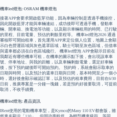
機車led燈泡: OSRAM 機車燈泡
接著APP會要求開啟藍芽功能，因為車輛控制是透過手機操控，
因此開啟藍芽才能與車輛連結，成功後即可透過手機，發動車
輛、開車箱、換電池等功能，以及顯示車輛租用的時間、已行駛
的里程、目前電量、預估的剩餘里程等。 機車led燈泡2026 通過
審核即可開始租車，首先運用APP來定位個人位置，地圖上會顯
示白色營運區域與灰色遮罩區域，騎士可騎至灰色區域，但借車
與還車都必須在白色區域纔行。 機車led燈泡 APP會顯示目前在
我鄰近有哪些機車可租，在機車的圖示點下後，會出現該車車
號、停車地址、與我的距離，以及車輛剩餘電量，選定好車輛
後，按下預約鍵後即可開始預約。 預約時，系統會顯示取車的
日期與時間，以及預計的還車日期與日間，基本時間至少一個小
時，選好後會顯示確認訂單，以及預估的租車費用，目前在6/30
日前，推廣專案是一分鐘一塊錢，若是預約好後要取消，可提前
取消，不收手續費。
機車led燈泡: 產品資訊
IRent使用的電動機車車型，是Kymco的Many 110 EV都會版，雖
然車名顯示「110」，但因功率較低，為輕型機車級距，等同