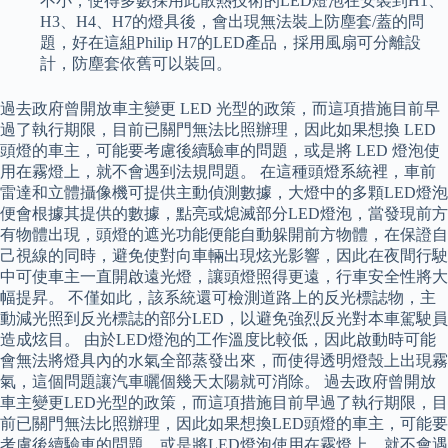
不小，使得多數採用此散熱技術的LED燈泡在安裝到H1、
H3、H4、H7的燈具後，會出現無法裝上防塵套/蓋的問
題，好在這組Philip H7的LED產品，採用風扇可分離設
計，防塵套依舊可以裝回。
過去政府曾開放車主變更 LED 光型的政策，而這項措施目前早
過了執行期限，目前已關門無法比照辦理，因此如果想換 LED
頭燈的車主，可能要考慮後續驗車的問題，或是將 LED 燈泡使
用在霧燈上，就不會遇到法規問題。 在這種頭燈系統裡，車前
雷達和立體攝像機可提供主動偵測數據，大燈中的多顆LED燈泡
便會根據其提供的數據，點亮或熄滅部分LED燈泡，當發現前方
有物體出現，頭燈的遮光功能便能自動躲開前方物體，在保證自
己視線的同時，避免使對向車輛出現炫光影響，因此在夜間行駛
中可使車主一直開啟遠光燈，讓頭燈照得更遠，行車安全性將大
幅提昇。 不僅如此，該系統還可檢測道路上的反光標誌物，主
動減光照到反光標誌的部分LED，以避免強烈反光對本車駕駛員
造成炫目。 由於LED燈泡的工作溫度比較低，因此啟動時可能
會無法將燈具內的水氣全部蒸發出來，而使得透明燈殼上出現霧
氣，這個問題讓汽車曬個幾天太陽就可消除。 過去政府曾開放
車主變更LED光型的政策，而這項措施目前早過了執行期限，目
前已關門無法比照辦理，因此如果想換LED頭燈的車主，可能要
考慮後續驗車的問題，或是將LED燈泡使用在霧燈上，就不會遇