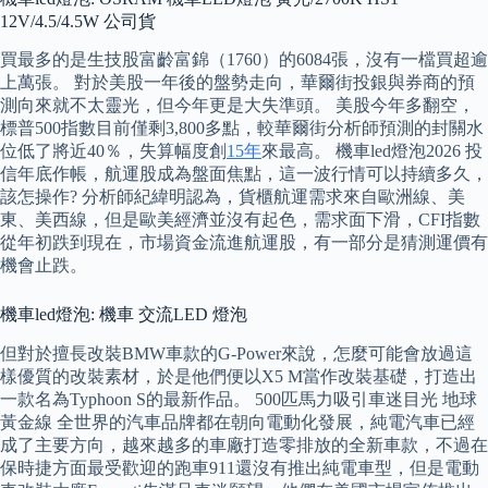
12V/4.5/4.5W 公司貨
買最多的是生技股富齡富錦（1760）的6084張，沒有一檔買超逾
上萬張。 對於美股一年後的盤勢走向，華爾街投銀與券商的預
測向來就不太靈光，但今年更是大失準頭。 美股今年多翻空，
標普500指數目前僅剩3,800多點，較華爾街分析師預測的封關水
位低了將近40％，失算幅度創
15年
來最高。 機車led燈泡2026 投
信年底作帳，航運股成為盤面焦點，這一波行情可以持續多久，
該怎操作? 分析師紀緯明認為，貨櫃航運需求來自歐洲線、美
東、美西線，但是歐美經濟並沒有起色，需求面下滑，CFI指數
從年初跌到現在，市場資金流進航運股，有一部分是猜測運價有
機會止跌。
機車led燈泡: 機車 交流LED 燈泡
但對於擅長改裝BMW車款的G-Power來說，怎麼可能會放過這
樣優質的改裝素材，於是他們便以X5 M當作改裝基礎，打造出
一款名為Typhoon S的最新作品。 500匹馬力吸引車迷目光 地球
黃金線 全世界的汽車品牌都在朝向電動化發展，純電汽車已經
成了主要方向，越來越多的車廠打造零排放的全新車款，不過在
保時捷方面最受歡迎的跑車911還沒有推出純電車型，但是電動