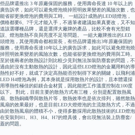
些品牌還推出 3 年原廠保固的服務，使用壽命長達 10 年以上的
廣告訴求，如此可以避免燈泡燒掉照明效果變差的風險次數，也
能省卻更換燈泡的費用與工時。 一組設計成熟的LED頭燈泡，
價格都要6、7千元才能入手，不過筆者建議如果真要改，又不知
道該選哪種品牌，還是選擇大廠牌的產品，比較不會有光型錯
誤、燈泡散熱不良與亮度不足等問題。 一組大廠牌推出的LED
頭燈泡，其使用壽命都相當長，有些品牌還推出3年原廠保固的
服務，使用壽命長達10年以上的廣告訴求，如此可以避免燈泡燒
掉照明效果變差的風險次數，也能省卻更換燈泡的費用與工時。
至於後兩者的散熱設計則比較少見到無法加裝防塵套的問題，不
過由於沒有主動散熱的設計，因此這些LED燈泡的金屬用料的導
熱性好不好，就成了決定高熱能否控制得下來的關鍵，以飛利浦
LED H4燈泡為例，其本身就是採用散熱片的設計，且本體還採
用導熱性極佳的鋁鎂合金材質，因此能把工作溫度控制在100度
以下。 對此，目前主要的散熱方式有三種，分別是配置散熱風
扇、散熱銅織帶與散熱片等，散熱效率也是依次排列，雖然散熱
風扇的效果最好，也是目前LED大燈燈泡的主流散熱方式，不過
由於散熱風扇的體積不小，使得多數採用此散熱技術的LED燈泡
在安裝到H1、H3、H4、H7的燈具後，會出現無法裝上防塵套/
蓋的問題。