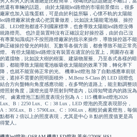
男人和男人的溝通總是比較簡單，喫喝玩的話題總是不離口，當
然還有車輛的話題。 由於太陽能led路燈的市場前景傑出，很多
廠家也加入這塊蛋糕，可是由於利益所驅，心懷不軌的太陽能
led路燈廠家就會成心把質量做差，比如說太陽能電池板、操控
器、LED燈泡都達不到國家標準，也會導致太陽能led路燈沒傳
統路燈亮。 也許是裝置時沒有正確設定好操控器，由於自己沒
有專業知識或許不按照路燈廠家的指示來操作，導致操控器不能
夠正確操控發光的時刻、瓦數等各個方面，都會導致不能正常亮
燈。 有些太陽能led路燈沒有裝置在適宜的位置上，周圍存在著
的遮擋物，比如說大樹的樹葉、建築物屋簷、乃至各式各樣的暗
影，都能導致太陽能電池板吸收太陽能的效果下降，轉化率下
降，也就不能宣佈正常的光。 機車led燈泡 除了自動感應車前狀
況，遮掉不需要的照明面積外，M.Benz S-Class 的 LED 頭燈也
結合方向盤轉向角度感應功能，在多彎的道路上，能主動調整頭
燈照射角度，讓燈光提早照射到彎道內，以得知彎道內的路況為
何。 鹵素燈泡三點照度表現分別為 A：115 機車led燈泡2026
Lux、B：2250 Lux、C：38 Lux，LED 燈泡的亮度表現部分，
A：305Lux、B：5790Lux、C：106Lux，相較於鹵素燈泡，毎個
點都有 2 倍以上的照度表現，尤其是中心 B 點的照度值更是高
得驚人。
機車led燈泡: OSRAM 機車LED燈泡 黃光/2700K HS1