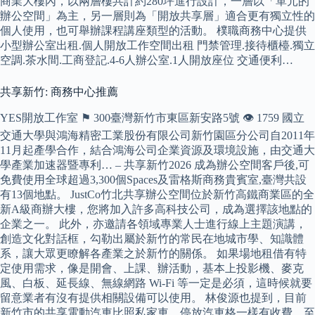
商業大樓內，以兩層樓共計約280坪進行設計，一層以「單元的
辦公空間」為主，另一層則為「開放共享層」適合更有獨立性的
個人使用，也可舉辦課程講座類型的活動。 樸職商務中心提供
小型辦公室出租.個人開放工作空間出租 門禁管理.接待櫃檯.獨立
空調.茶水間.工商登記.4-6人辦公室.1人開放座位 交通便利…
共享新竹: 商務中心推薦
YES開放工作室 ⚑ 300臺灣新竹市東區新安路5號 👁️‍ 1759 國立
交通大學與鴻海精密工業股份有限公司新竹園區分公司自2011年
11月起產學合作，結合鴻海公司企業資源及環境設施，由交通大
學產業加速器暨專利… – 共享新竹2026 成為辦公空間客戶後,可
免費使用全球超過3,300個Spaces及雷格斯商務貴賓室,臺灣共設
有13個地點。 JustCo竹北共享辦公空間位於新竹高鐵商業區的全
新A級商辦大樓，您將加入許多高科技公司，成為選擇該地點的
企業之一。 此外，亦邀請各領域專業人士進行線上主題演講，
創造文化對話框，勾勒出屬於新竹的常民在地城市學、知識體
系，讓大眾更瞭解各產業之於新竹的關係。 如果場地租借有特
定使用需求，像是開會、上課、辦活動，基本上投影機、麥克
風、白板、延長線、無線網路 Wi-Fi 等一定是必須，這時候就要
留意業者有沒有提供相關設備可以使用。 林俊源也提到，目前
新竹市的共享電動汽車比照私家車，停放汽車格一樣有收費，至