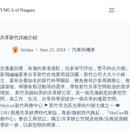
Skip
to
YMCA of Niagara
content
共享新竹詳細介紹
benlau
June 21, 2024
汽車與機車
交通處回應，有邀約業者進駐，但多保守評估，暫不跨出六都。
新飛編編要來分享新竹在地實用資訊囉：新竹公司大大小小林
立、還有全臺知名的新竹科學園區，難免會有許多商務辦公、會
議場地、舉辦各類活動等的需求，導致新竹共享空間租借的需求
增加。 新竹高鐵站旁的共享辦公室，是一個充滿創意的夢想空
間，為工作、生活、分享與學習提供一個共享的優質空間。
SkyLux新竹商務中心 ⚑ 新竹市北區光華街93號七樓之一 👁️‍
1593 因應共享經濟時代來臨，青創/微創世代興起，『SkyLux商
務中心』整合工商登記、獨立/共享辦公空間及稅務/法務資源輔
導於一身，以新型態的商業…