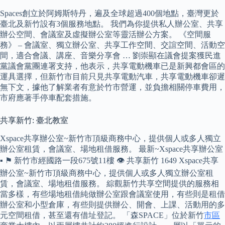
Spaces創立於阿姆斯特丹，遍及全球超過400個地點，臺灣更於
臺北及新竹設有3個服務地點。 我們為你提供私人辦公室、共享
辦公空間、會議室及虛擬辦公室等靈活辦公方案。 《空間服
務》 – 會議室、獨立辦公室、共享工作空間、交誼空間、活動空
間，適合會議、講座、音樂分享會 … 劉崇顯在議會提案獲民進
黨議會黨團連署支持，他表示，共享電動機車已是新興都會區的
運具選擇，但新竹市目前只見共享電動汽車，共享電動機車卻遲
無下文，據他了解業者有意於竹市營運，並負擔相關停車費用，
市府應著手停車配套措施。
共享新竹: 臺北教室
Xspace共享辦公室~新竹市頂級商務中心，提供個人或多人獨立
辦公室租賃，會議室、場地租借服務。 最新~Xspace共享辦公室
▪ ⚑ 新竹市經國路一段675號11樓 👁️‍ 共享新竹 1649 Xspace共享
辦公室~新竹市頂級商務中心，提供個人或多人獨立辦公室租
賃，會議室、場地租借服務。 綜觀新竹共享空間提供的服務相
當多樣，有些場地租借純做辦公室跟會議室使用，有些則是租借
辦公室和小型倉庫，有些則提供辦公、開會、上課、活動用的多
元空間租借，甚至還有借址登記。 「森SPACE」位於新竹
市區