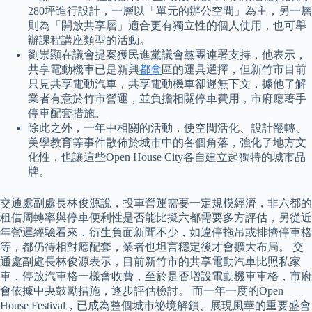
280坪進行設計，一層以「單元的辦公空間」為主，另一層
則為「開放共享層」適合更有獨立性的個人使用，也可舉
辦課程講座類型的活動。
劉崇顯在議會提案獲民進黨議會黨團連署支持，他表示，
共享電動機車已是新興
都會
區的運具選擇，但新竹市目前
只見共享電動汽車，共享電動機車卻遲無下文，據他了解
業者有意於竹市營運，並負擔相關停車費用，市府應著手
停車配套措施。
除此之外，一年中相關的活動，使空間活化、設計翻轉、
美學教育等事件散佈於城市中的各個角落，強化了地方文
化性，也讓這些Open House City各自建立起獨特的城市品
牌。
交通處副處長林俊源說，投車營運需要一定規模經濟，非六都的
租借周轉率與停車便利性是否能比擬六都需要多方評估，另從近
年營運經驗看來，衍生負面新聞不少，如違停拖吊或排擠停車格
等，都仍待相對應配套，業者也坦言穩定後才會擴大布局。 交
通處副處長林俊源表示，目前新竹市的共享電動汽車比照私家
車，停放汽車格一樣會收費，至於是否增設電動機車車格，市府
會依據中央鼓勵措施，逐步評估檢討。 而一年一度的Open
House Festival，已成為整個城市祕境解鎖、展現風華的重要盛會