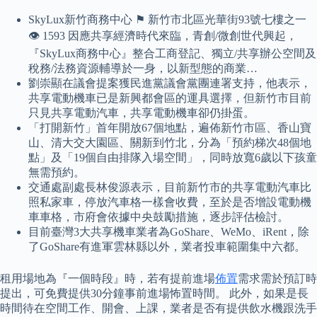
SkyLux新竹商務中心 ⚑ 新竹市北區光華街93號七樓之一
👁️‍ 1593 因應共享經濟時代來臨，青創/微創世代興起，
『SkyLux商務中心』整合工商登記、獨立/共享辦公空間及
稅務/法務資源輔導於一身，以新型態的商業…
劉崇顯在議會提案獲民進黨議會黨團連署支持，他表示，
共享電動機車已是新興都會區的運具選擇，但新竹市目前
只見共享電動汽車，共享電動機車卻仍掛蛋。
「打開新竹」首年開放67個地點，遍佈新竹市區、香山寶
山、清大交大園區、關新到竹北，分為「預約梯次48個地
點」及「19個自由排隊入場空間」，同時放寬6歲以下孩童
無需預約。
交通處副處長林俊源表示，目前新竹市的共享電動汽車比
照私家車，停放汽車格一樣會收費，至於是否增設電動機
車車格，市府會依據中央鼓勵措施，逐步評估檢討。
目前臺灣3大共享機車業者為GoShare、WeMo、iRent，除
了GoShare有進軍雲林縣以外，業者投車範圍集中六都。
租用場地為『一個時段』時，若有提前進場
佈置
需求需於預訂時
提出，可免費提供30分鐘事前進場怖置時間。 此外，如果是長
時間待在空間工作、開會、上課，業者是否有提供飲水機跟洗手