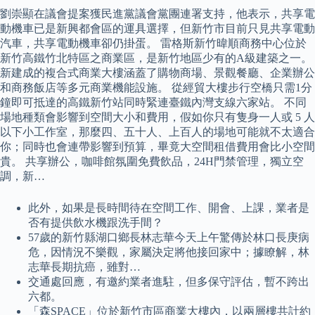
劉崇顯在議會提案獲民進黨議會黨團連署支持，他表示，共享電
動機車已是新興都會區的運具選擇，但新竹市目前只見共享電動
汽車，共享電動機車卻仍掛蛋。 雷格斯新竹暐順商務中心位於
新竹高鐵竹北特區之商業區，是新竹地區少有的A級建築之一。
新建成的複合式商業大樓涵蓋了購物商場、景觀餐廳、企業辦公
和商務飯店等多元商業機能設施。 從經貿大樓步行空橋只需1分
鐘即可抵達的高鐵新竹站同時緊連臺鐵內灣支線六家站。 不同
場地種類會影響到空間大小和費用，假如你只有隻身一人或 5 人
以下小工作室，那麼四、五十人、上百人的場地可能就不太適合
你；同時也會連帶影響到預算，畢竟大空間租借費用會比小空間
貴。 共享辦公，咖啡館氛圍免費飲品，24H門禁管理，獨立空
調，新…
此外，如果是長時間待在空間工作、開會、上課，業者是
否有提供飲水機跟洗手間？
57歲的新竹縣湖口鄉長林志華今天上午驚傳於林口長庚病
危，因情況不樂觀，家屬決定將他接回家中；據瞭解，林
志華長期抗癌，雖對…
交通處回應，有邀約業者進駐，但多保守評估，暫不跨出
六都。
「森SPACE」位於新竹市區商業大樓內，以兩層樓共計約