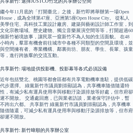
共享新竹: 選擇JUSTCO竹北的共享辦公空間
繼今年11月底的「打開臺北」之後，新竹即將舉辦第一場Open
House，成為全球第47座、亞洲第5座Open House City。 從私人
美學住宅、高科技工業設計廠房、建築與藝術設計師工作室，到
文化宗教場域、歷史建物、獨立音樂展演空間等等，打開超過60
個新竹祕境故事，讓民眾一窺新竹不為人知的生活面貌。 在48
小時內，羣眾有機會前往城市中各種不同類型的空間及環境，並
與空間擁有者、專業機構、鄰裏街坊、朋友、學生、長輩、孩童
等，進行跨族羣的交流互動。
共享新竹: 場地提供投影機、投影幕等各式必須設備
近年包括雙北、桃園等都會區都有共享電動機車進駐，提供低碳
代步選擇。 綠黨新竹市議員劉崇顯認為，共享機車隨借隨還特
性，有減少私有運具使用率與移動汙染源排放等好處，但市府卻
遲不開放。 交通處回應，已與業者訪談，業者保守評估中，暫
不跨出六都。 共享新竹 綠黨新竹市議員劉崇顯認為，共享機車
隨借隨還，可減少私有運具使用率與移動汙染源排放等，但市府
卻遲不開放。
共享新竹: 新竹暐順的共享辦公室