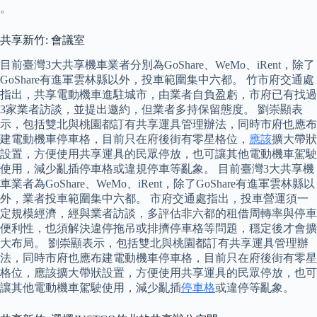
。
共享新竹: 會議室
目前臺灣3大共享機車業者分別為GoShare、WeMo、iRent，除了
GoShare有進軍雲林縣以外，投車範圍集中六都。 竹市府交通處
指出，共享電動機車進駐城市，由業者自負盈虧，市府已有找過
3家業者訪談，並提出邀約，但業者多持保留態度。 劉崇顯表
示，包括雙北與桃園都訂有共享運具管理辦法，同時市府也應布
建電動機車停車格，目前只在府後街有零星格位，
應該
擴大帶狀
設置，方便使用共享運具的民眾停放，也可讓其他電動機車駕駛
使用，減少亂插停車格或違規停車等亂象。 目前臺灣3大共享機
車業者為GoShare、WeMo、iRent，除了GoShare有進軍雲林縣以
外，業者投車範圍集中六都。 市府交通處指出，投車營運須一
定規模經濟，經與業者訪談，多評估非六都的租借周轉率與停車
便利性，也須解決違停拖吊或排擠停車格等問題，穩定後才會擴
大布局。 劉崇顯表示，包括雙北與桃園都訂有共享運具管理辦
法，同時市府也應布建電動機車停車格，目前只在府後街有零星
格位，應該擴大帶狀設置，方便使用共享運具的民眾停放，也可
讓其他電動機車駕駛使用，減少亂插
停車格
或違停等亂象。