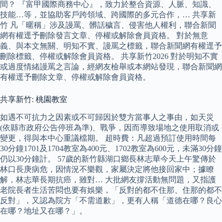
間？ 『富甲國際商務中心』，致力於整合資源、人脈、知識、
技能…等，並協助客戶跨領域、跨國際的多元合作，… 共享新
竹 凡「暱稱」涉及謾罵、髒話穢言、侵害他人權利，聯合新聞
網有權逕予刪除發言文章、停權或解除會員資格。 對於無意
義、與本文無關、明知不實、謾罵之標籤，聯合新聞網有權逕予
刪除標籤、停權或解除會員資格。 共享新竹2026 對於明知不實
或過度情緒謾罵之言論，經網友檢舉或本網站發現，聯合新聞網
有權逕予刪除文章、停權或解除會員資格。
共享新竹: 桃園教室
如遇不可抗力之因素或不可歸因於雙方當事人之事由，如天災
(依縣市政府公告停班為準)、戰爭，因而導致場地之使用取消或
變更，得與本中心重議檔期。 超時費：凡超過預訂使用時間每
30分鐘1701及1704教室為400元、1702教室為600元，未滿30分鐘
仍以30分鐘計。 57歲的新竹縣湖口鄉長林志華今天上午驚傳於
林口長庚病危，因情況不樂觀，家屬決定將他接回家中；據瞭
解，林志華長期抗癌，雖對… 大批網友撐活動無問題，又指護
老院長者生活苦悶也要有娛樂，「反對的都不住那、住那的都不
反對」，又認為院方「不需道歉」，更有人稱「道德在哪？良心
在哪？地址又在哪？」。