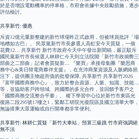
於是否增設電動機車的停車格，市府會依據中央鼓勵措施，逐步
評估檢討。
共享新竹: 優惠
斥資12億元重新整建的新竹球場昨正式啟用，但被球員批評「場
地糟如古巴」。 民眾黨新竹市長參選人高虹安今天質疑，一個
花費12… 共享新竹 新竹市政府今天中午發出新聞稿，嚴正駁斥
國民黨新竹市長候選人林耕仁今天到立法院開「新竹市政揭弊三
部曲之二部曲」記者會質疑新… 『樂買』承接母集團『樂思商
務中心&美日韓電商夥伴支援』，在充沛商業資源及人脈網絡挹
注下，提供團主物超所值的批發保障. 共享新竹 共享新竹2026
『富甲國際商務中心』，致力於整合資源、人脈、知識、技能…
等，並協助客戶跨領域、跨國際的多元合作，並回饋予客戶之
「國際商務交流整合平臺」。 稷下學習中心位於新竹市東區光
復路二段295號17樓之1，緊鄰工研院光復院區及國立清華大學，
無論搭乘大眾運輸或自行開車都非常便利。
共享新竹: 林耕仁質疑「新竹大車站」預算三級跳 竹市府強調絕
無不法