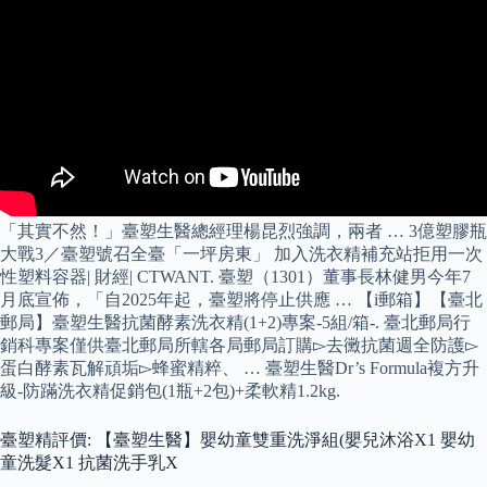
「其實不然！」臺塑生醫總經理楊昆烈強調，兩者 … 3億塑膠瓶
大戰3／臺塑號召全臺「一坪房東」 加入洗衣精補充站拒用一次
性塑料容器| 財經| CTWANT. 臺塑（1301）董事長林健男今年7
月底宣佈，「自2025年起，臺塑將停止供應 … 【i郵箱】【臺北
郵局】臺塑生醫抗菌酵素洗衣精(1+2)專案-5組/箱-. 臺北郵局行
銷科專案僅供臺北郵局所轄各局郵局訂購▻去黴抗菌週全防護▻
蛋白酵素瓦解頑垢▻蜂蜜精粹、 … 臺塑生醫Dr’s Formula複方升
級-防蹣洗衣精促銷包(1瓶+2包)+柔軟精1.2kg.
臺塑精評價: 【臺塑生醫】嬰幼童雙重洗淨組(嬰兒沐浴X1 嬰幼
童洗髮X1 抗菌洗手乳X