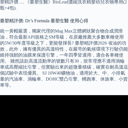
塑精評價 … 《臺塑生醫》BioLead濃縮洗衣精嬰幼兒衣物專用(2
瓶+4包).
臺塑精評價: Dr’s Formula 臺塑生醫 使用心得
統一黃帽嚴選，獨家代理的Mag Max立體網狀聚合物合成潤滑
油，符合最新API規格之SM等級，在原廠推薦大多數車種使用
的5W/30年度等級之下，更能發揮長? 臺塑精評價2026 省油的功
效，此外，擁有優異的高溫特性，在嚴苛的氣候環境下行駛仍能
維持強韌的油膜來保護引擎，一年四季皆適用，適合各車種使
用。 雖然該款高溫流動率的號數只有30，按常理應不適用渦輪
車或高壓縮比引擎，但實驗出來的超微量積碳，確實在耐高溫這
個試驗中表現優異。 SJ 10W40礦物油，適用於大、中、小排氣
量的汽油車、渦輪車、DOHC雙凸引擎、轎跑車、休旅車、小貨
車等。