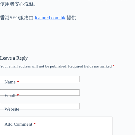
使用者安心洗滌。
香港SEO服務由
featured.com.hk
提供
Leave a Reply
Your email address will not be published.
Required fields are marked
*
Name
*
Email
*
Website
Add Comment
*