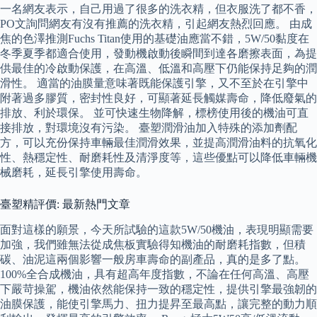
一名網友表示，自己用過了很多的洗衣精，但衣服洗了都不香，
PO文詢問網友有沒有推薦的洗衣精，引起網友熱烈回應。 由成
焦的色澤推測Fuchs Titan使用的基礎油應當不錯，5W/50黏度在
冬季夏季都適合使用，發動機啟動後瞬間到達各磨擦表面，為提
供最佳的冷啟動保護，在高溫、低溫和高壓下仍能保持足夠的潤
滑性。 適當的油膜量意味著既能保護引擎，又不至於在引擎中
附著過多膠質，密封性良好，可顯著延長觸媒壽命，降低廢氣的
排放、利於環保。 並可快速生物降解，標榜使用後的機油可直
接排放，對環境沒有污染。 臺塑潤滑油加入特殊的添加劑配
方，可以充份保持車輛最佳潤滑效果，並提高潤滑油料的抗氧化
性、熱穩定性、耐磨耗性及清淨度等，這些優點可以降低車輛機
械磨耗，延長引擎使用壽命。
臺塑精評價: 最新熱門文章
面對這樣的願景，今天所試驗的這款5W/50機油，表現明顯需要
加強，我們雖無法從成焦板實驗得知機油的耐磨耗指數，但積
碳、油泥這兩個影響一般房車壽命的副產品，真的是多了點。
100%全合成機油，具有超高年度指數，不論在任何高溫、高壓
下嚴苛操駕，機油依然能保持一致的穩定性，提供引擎最強韌的
油膜保護，能使引擎馬力、扭力提昇至最高點，讓完整的動力順