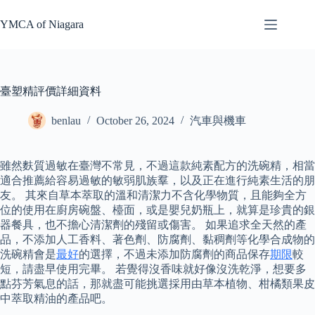
Skip
to
YMCA of Niagara
content
臺塑精評價詳細資料
benlau
October 26, 2024
汽車與機車
雖然麩質過敏在臺灣不常見，不過這款純素配方的洗碗精，相當
適合推薦給容易過敏的敏弱肌族羣，以及正在進行純素生活的朋
友。 其來自草本萃取的溫和清潔力不含化學物質，且能夠全方
位的使用在廚房碗盤、檯面，或是嬰兒奶瓶上，就算是珍貴的銀
器餐具，也不擔心清潔劑的殘留或傷害。 如果追求全天然的產
品，不添加人工香料、著色劑、防腐劑、黏稠劑等化學合成物的
洗碗精會是
最好
的選擇，不過未添加防腐劑的商品保存
期限
較
短，請盡早使用完畢。 若覺得沒香味就好像沒洗乾淨，想要多
點芬芳氣息的話，那就盡可能挑選採用由草本植物、柑橘類果皮
中萃取精油的產品吧。