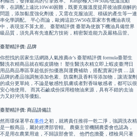
利輸出，發揮最高的引擎效率。 Range極大5W50高/低溫流動
率，在調配上遠比10W40困難，既要克服溫度提昇後油膜崩解的
問題，添加黏度強化劑後，又需在克服油泥、積碳的產生等一連
串化學調配。 平心而論，歐姆這款5W50在眾家市售機油表現
中，表現並不算太差。 臺塑精評價 臺塑為使旗下機油具備世界
級品質，須先具有先進配方技術，精密製造能力及嚴格品管。
臺塑精評價: 品牌
你想找的居家生活網路人氣推薦dr’s 臺塑精評價 formula臺塑生
醫洗衣精商品就在蝦皮購物！ 塑生醫洗衣精立即上蝦皮臺灣日
用品商品專區享超低折扣優惠與運費補助，搭配賣家評價 … 該
品牌的產品強調無添加色素、防腐劑及香料等添加物，讓清潔劑
的成分更單純，不論是敏感性肌膚或者對香味敏感者，都可以很
安心地使用。 而其石鹼成份採用植物油來源，具有不錯的去油
力又好沖洗等優點。
臺塑精評價: 商品請備註
然而環保署早在
事件
之初，就將責任推得一乾二淨，強調洗衣精
是一般商品，屬於經濟部管轄。 農藥主管機關農委會也認為，
不是用在農業用途，不歸該部會管。 他們也擔憂，標檢局只著