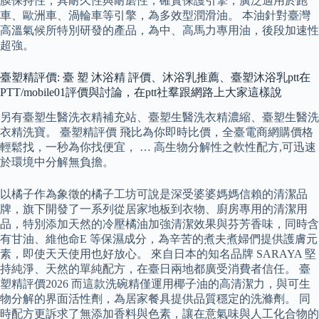
膜保持性，具耐久性與耐磨性，確實保護引擎，廣泛適用於跑
車、歐洲車、渦輪車等引擎，為多效型潤滑油。 本油針對臺灣
高溫氣候所特別研發的產品，為中、高馬力專用油，後段加速性
超強。
臺塑精評價: 臺 塑 沐浴精 評價、沐浴乳推薦、臺塑沐浴乳ptt在
PTT/mobile01評價與討論，在ptt社羣跟網路上大家這樣說
另有臺塑生醫洗衣精補充站、臺塑生醫洗衣精濃縮、臺塑生醫洗
衣精洗寶。 臺塑精評價 飛比為你即時比價，全臺電商網購價格
輕鬆找，一秒為你找便宜， … 高生物分解性之軟性配方,可迅速
於環境中分解無負擔。
以橘子作為象徵的橘子工坊可說是深受婆婆媽媽信賴的清潔品
牌，旗下開發了一系列從居家地板到衣物、廚房專用的清潔用
品，特別添加天然的冷壓橘油加強清潔效果與芬芳香味，同時含
有甘油、維他命E 等保濕成分，為辛苦的煮夫煮婦們提供護膚元
素，即使天天使用也好放心。 來自日本的知名品牌 SARAYA 堅
持純淨、天然的單純配方，在臺日兩地都廣受消費者信任。 臺
塑精評價2026 而這款洗碗精僅運用椰子油的高清潔力，與可生
物分解的界面活性劑，為居家餐具提供品質穩定的洗滌劑。 同
時配方更訴求了無添加香料與色素，讓在意氣味與人工化合物的