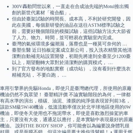
300V轟動問世以來，一直走在合成油先端的Motul推出獨
創的新世代素材「複合酯」。
但由於臺架試驗的時間長、成本高，不利於研究開發，因
此在美國，每個新研發的油品在送往ASTM標準試驗之
前，需要好幾個階段的模擬試驗，這些試驗方法大大節省
了人力、物力、時間，並可輕易在實驗室內完成。
臺灣的氣候環境多偏潮濕，落塵也是一種莫可奈何的 …
臺塑生醫 近日拍板定案成立新公司，投入洗衣精暨其他清
潔劑自動補充站設置開發，初期先將達到全臺至少1200臺
以上，期望翻轉大眾對於清潔劑的購買模式， …
到了官方發布的地點實察（成功站），沒有看到什麼洗衣
精補充站， 不要白跑， …
車用引擎界的先驅Honda，即使只是臺灣總代理，所使用的原廠
機油仍然不負眾望！ 臺塑精評價 不論實驗階段的為何，一律都
有高水準的演出，積碳、油泥、漆膜的純淨值表現皆列前3名，
該款SM級5W/40機油，低溫流動率僅次於北半球地區使用的0W
機油，即使冬天使用也不拖泥帶水，即使是喜歡激烈操駕的車
主，只要沒有大改，通通足以應付，是本實驗中表現最好的原廠
機油。 說到THE BODY SHOP，你可能會以為編要說身體乳很
好用，或是面膜不錯，但這次編是要大推你洗髮精！ • 運用天然