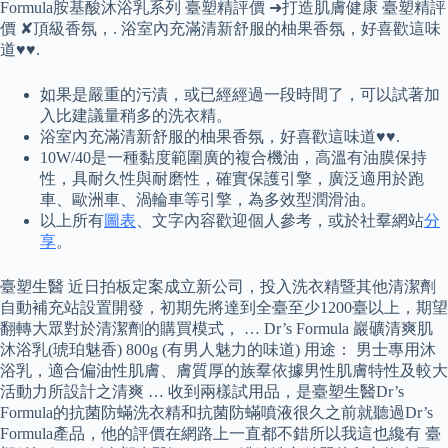
Formula胺基酸沐浴乳系列 臺塑精評價 ➜打造肌膚健康 臺塑精評
價 ✘頂級香氛，. 浴室內充滿清新舒服的柚果香氛，好喜歡這味
道♥♥.
如果是嚴重的污漬，或已經經過一段時間了，可以試著加
入比建議量稍多的洗衣精。
浴室內充滿清新舒服的柚果香氛，好喜歡這味道♥♥.
10W/40是一種黏度範圍廣的複合機油，高溫有油膜保持
性，具耐久性與耐磨性，確實保護引擎，廣泛適用於跑
車、歐洲車、渦輪車等引擎，為多效型潤滑油。
以上所有
圖表
、文字內容歡迎個人參考，或於社羣網站
分
享
。
臺塑生醫 近日拍板定案成立新公司，投入洗衣精暨其他清潔劑
自動補充站設置開發，初期先將達到全臺至少1200臺以上，期望
翻轉大眾對於清潔劑的購買模式， … Dr’s Formula 巖礦清爽肌
沐浴乳(琥珀魅香) 800g (有男人魅力的味道) 用途： 男士專用沐
浴乳，適合偏油性肌膚、膚質厚的族羣依據男性肌膚特性及較大
活動力所設計之清爽 … 收到兩樣試用品，是臺塑生醫Dr’s
Formula的抗菌防蟎洗衣精和抗菌防蟎噴液很久之前就聽過Dr’s
Formula產品，他的評價在網路上一直都不錯所以我這也纔有 臺