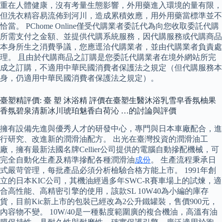
重在人體健康，沒有考量生態影響，外用藥進入環境的量有限，
但洗衣精容易流佈到河川，造成累積效應，用外用藥當標準並不
恰當。 PChome Online僅受代購業者委託代為向您收取委託代購
所需支付之金額、並提供代購系統服務，因代購服務或代購商品
本身所生之消費爭議，您應逕洽代購業者，並由代購業者負責處
理。 且由於代購商品之訂購是您委託代購業者在境外網站所完
成之訂購，不適用中華民國消費者保護法之規定（但代購服務本
身，仍適用中華民國消費者保護法之規定）。
臺塑精評價: 臺 塑 沐浴精 評價在臺塑生醫沐浴乳雪皁香氛柚果
香氛碧泉清新冰川琥珀魅香白荷沁 …的討論與評價
擁有設備先進與優秀人才的研發中心，專門與日本車廠配合，進
行研究、改進新的潤滑油配方。 出光在臺灣投資的潤滑油工
廠，擁有最新法國名牌Cellier公司提供的電腦自動摻配機械，可
完全自動化生產及精準摻配各種潤滑油
成份
。 生產流程秉承日
式嚴苛管理，每批產品必須分析檢驗合格方能上市。 1991年創
立的日本KIC公司，其機油經過多年SWC-R賽車場上的試煉，適
合高性能、高精密引擎的使用，該款SL 10W40為小編的庫存
貨，目前Kic新上市的包裝已經改為2公升鐵罐裝，售價900元，
內容物不變。 10W/40是一種黏度範圍廣的複合機油，高溫有油