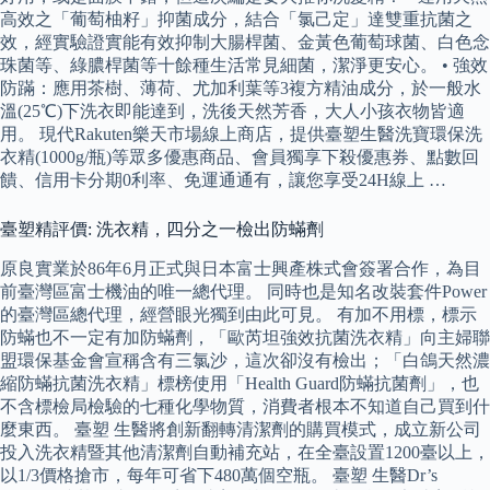
高效之「葡萄柚籽」抑菌成分，結合「氯己定」達雙重抗菌之
效，經實驗證實能有效抑制大腸桿菌、金黃色葡萄球菌、白色念
珠菌等、綠膿桿菌等十餘種生活常見細菌，潔淨更安心。 • 強效
防蹣：應用茶樹、薄荷、尤加利葉等3複方精油成分，於一般水
溫(25℃)下洗衣即能達到，洗後天然芳香，大人小孩衣物皆適
用。 現代Rakuten樂天市場線上商店，提供臺塑生醫洗寶環保洗
衣精(1000g/瓶)等眾多優惠商品、會員獨享下殺優惠券、點數回
饋、信用卡分期0利率、免運通通有，讓您享受24H線上 …
臺塑精評價: 洗衣精，四分之一檢出防蟎劑
原良實業於86年6月正式與日本富士興產株式會簽署合作，為目
前臺灣區富士機油的唯一總代理。 同時也是知名改裝套件Power
的臺灣區總代理，經營眼光獨到由此可見。 有加不用標，標示
防蟎也不一定有加防蟎劑，「歐芮坦強效抗菌洗衣精」向主婦聯
盟環保基金會宣稱含有三氯沙，這次卻沒有檢出；「白鴿天然濃
縮防蟎抗菌洗衣精」標榜使用「Health Guard防蟎抗菌劑」，也
不含標檢局檢驗的七種化學物質，消費者根本不知道自己買到什
麼東西。 臺塑 生醫將創新翻轉清潔劑的購買模式，成立新公司
投入洗衣精暨其他清潔劑自動補充站，在全臺設置1200臺以上，
以1/3價格搶市，每年可省下480萬個空瓶。 臺塑 生醫Dr’s