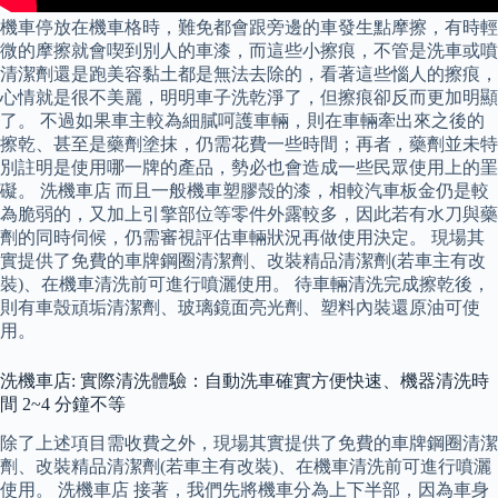
機車停放在機車格時，難免都會跟旁邊的車發生點摩擦，有時輕
微的摩擦就會喫到別人的車漆，而這些小擦痕，不管是洗車或噴
清潔劑還是跑美容黏土都是無法去除的，看著這些惱人的擦痕，
心情就是很不美麗，明明車子洗乾淨了，但擦痕卻反而更加明顯
了。 不過如果車主較為細膩呵護車輛，則在車輛牽出來之後的
擦乾、甚至是藥劑塗抹，仍需花費一些時間；再者，藥劑並未特
別註明是使用哪一牌的產品，勢必也會造成一些民眾使用上的罣
礙。 洗機車店 而且一般機車塑膠殼的漆，相較汽車板金仍是較
為脆弱的，又加上引擎部位等零件外露較多，因此若有水刀與藥
劑的同時伺候，仍需審視評估車輛狀況再做使用決定。 現場其
實提供了免費的車牌鋼圈清潔劑、改裝精品清潔劑(若車主有改
裝)、在機車清洗前可進行噴灑使用。 待車輛清洗完成擦乾後，
則有車殼頑垢清潔劑、玻璃鏡面亮光劑、塑料內裝還原油可使
用。
洗機車店: 實際清洗體驗：自動洗車確實方便快速、機器清洗時
間 2~4 分鐘不等
除了上述項目需收費之外，現場其實提供了免費的車牌鋼圈清潔
劑、改裝精品清潔劑(若車主有改裝)、在機車清洗前可進行噴灑
使用。 洗機車店 接著，我們先將機車分為上下半部，因為車身