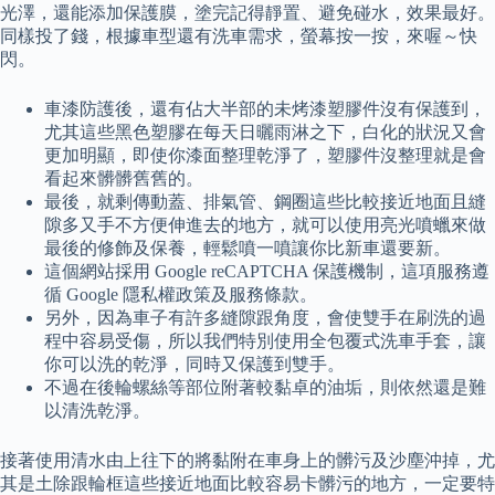
光澤，還能添加保護膜，塗完記得靜置、避免碰水，效果最好。
同樣投了錢，根據車型還有洗車需求，螢幕按一按，來喔～快
閃。
車漆防護後，還有佔大半部的未烤漆塑膠件沒有保護到，
尤其這些黑色塑膠在每天日曬雨淋之下，白化的狀況又會
更加明顯，即使你漆面整理乾淨了，塑膠件沒整理就是會
看起來髒髒舊舊的。
最後，就剩傳動蓋、排氣管、鋼圈這些比較接近地面且縫
隙多又手不方便伸進去的地方，就可以使用亮光噴蠟來做
最後的修飾及保養，輕鬆噴一噴讓你比新車還要新。
這個網站採用 Google reCAPTCHA 保護機制，這項服務遵
循 Google 隱私權政策及服務條款。
另外，因為車子有許多縫隙跟角度，會使雙手在刷洗的過
程中容易受傷，所以我們特別使用全包覆式洗車手套，讓
你可以洗的乾淨，同時又保護到雙手。
不過在後輪螺絲等部位附著較黏卓的油垢，則依然還是難
以清洗乾淨。
接著使用清水由上往下的將黏附在車身上的髒污及沙塵沖掉，尤
其是土除跟輪框這些接近地面比較容易卡髒污的地方，一定要特