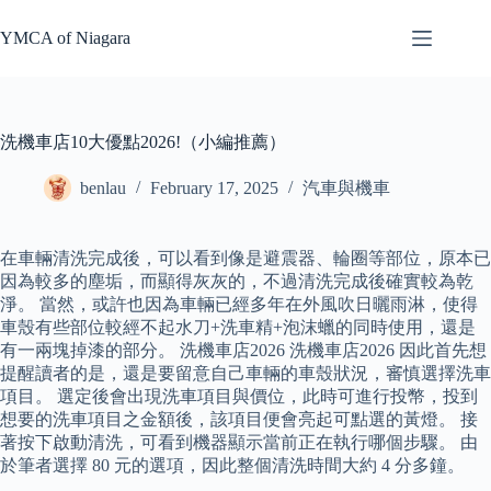
Skip
to
YMCA of Niagara
content
洗機車店10大優點2026!（小編推薦）
benlau
February 17, 2025
汽車與機車
在車輛清洗完成後，可以看到像是避震器、輪圈等部位，原本已
因為較多的塵垢，而顯得灰灰的，不過清洗完成後確實較為乾
淨。 當然，或許也因為車輛已經多年在外風吹日曬雨淋，使得
車殼有些部位較經不起水刀+洗車精+泡沫蠟的同時使用，還是
有一兩塊掉漆的部分。 洗機車店2026 洗機車店2026 因此首先想
提醒讀者的是，還是要留意自己車輛的車殼狀況，審慎選擇洗車
項目。 選定後會出現洗車項目與價位，此時可進行投幣，投到
想要的洗車項目之金額後，該項目便會亮起可點選的黃燈。 接
著按下啟動清洗，可看到機器顯示當前正在執行哪個步驟。 由
於筆者選擇 80 元的選項，因此整個清洗時間大約 4 分多鐘。