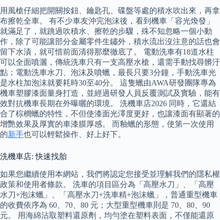
用風槍仔細把開關按鈕、鑰匙孔、碟盤等處的積水吹出來，再拿
布擦乾全車。 有不少車友沖完泡沫後，看到機車「容光煥發」
就滿足了，就跳過吹積水、擦乾的步驟，殊不知忽略一個小動
作，除了可能讓部分金屬零件生鏽外，積水流出沒注意的話也會
留下水漬，就可惜前面清得那麼徹底了。 電動洗車有18道水柱
可以全面噴灑，傳統洗車只有一支高壓水槍，還需手動找尋髒汙
點；電動洗車水刀、泡沫及噴蠟，最長只要3分鐘，手動洗車光
是水柱加泡沫就要耗時30至40分。 這隻蠟由AWA研發團隊專為
機車塑膠漆面量身打造，並經過研發人員反覆測試及實驗，能有
效對抗機車長期在外曝曬的環境。 洗機車店2026 同時，它還結
合了棕櫚蠟的特性，不但使漆面光澤度更好，也讓漆面有顯著的
增艷效果及厚實的車漆膜厚感。 而釉蠟的形態，使第一次使用
的
新手
也可以輕鬆操作、好上好下。
洗機車店: 快速找胎
如果您繼續使用本網站，我們將認定您接受並理解我們的隱私權
政策和使用者條款。 洗車的項目區分為「高壓水刀」、「高壓
水刀+泡沫蠟」、「高壓水刀+洗車精+泡沫蠟」，普通重型機車
的收費依序為 60、70、80 元；大型重型機車則是 70、80、90
元。 用海綿沾取塑料還原劑，均勻塗在塑料表面，不僅能還原