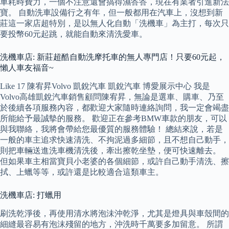
車耗時費力，一個不注意還會搞得濕答答，現在有業者引進新法
寶。 自動洗車設備行之有年，但一般都用在汽車上，沒想到新
莊這一家店超特別，是以無人化自動「洗機車」為主打，每次只
要投幣60元起跳，就能自動來清洗愛車。
洗機車店: 新莊超酷自動洗摩托車的無人專門店！只要60元起，
懶人車友福音~
Like 17 陳宥昇Volvo 凱銳汽車 凱銳汽車 博愛展示中心 我是
Volvo高雄凱銳汽車銷售顧問陳宥昇，無論是選車、購車、乃至
於後續各項服務內容，都歡迎大家隨時連絡詢問，我一定會竭盡
所能給予最誠摰的服務。 歡迎正在參考BMW車款的朋友，可以
與我聯絡，我將會帶給您最優質的服務體驗！ 總結來說，若是
一般的車主追求快速清洗、不拘泥過多細節，且不想自己動手，
則把車輛送進洗車機清洗後，牽出擦乾坐墊，便可快速離去。
但如果車主相當寶貝小老婆的各個細節，或許自己動手清洗、擦
拭、上蠟等等，或許還是比較適合這類車主。
洗機車店: 打蠟用
刷洗乾淨後，再使用清水將泡沬沖乾淨，尤其是燈具與車殼間的
細縫最容易有泡沫殘留的地方，沖洗時千萬要多加留意。 所謂