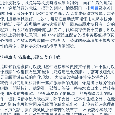
別沖洗乾淨，以免等等刷洗時造成漆面刮傷。 而在沖洗的過程
中，像是外露的電線、把手的開關、鑰匙洞口、排
氣管
及水冷排
的部份，最好不要用水柱直接沖洗，以免造成短路或故障，建議
使用濕布擦拭就好。 另外，若是在自助洗車場使用高壓水槍沖
洗的話，要記得與機車保持適當距離，因為高壓水槍具有一定的
壓力，若太貼近的朝同個定點去沖，很容易導致愛車受傷，所以
沖洗上要特別注意啊。 經 Toby 認證並配合的機車美容值得你安
心信賴，節省金錢與時間一次找對人，替你的愛車增加美觀與零
件的壽命，讓你享受頂級的機車養護體驗。
洗機車店: 洗機車步驟 5. 美容上蠟
這時候就建議你可以使用塑件還原劑來做擦拭保養，它不但可以
使塑膠件恢復原有黑亮色澤（只適用黑色塑膠），更可以避免每
天日曬雨淋造成的白化現象。 大致清潔完成並沖洗乾淨之後，
我們可以使用風槍針對一些細微難擦的孔洞，像是後照鏡旁邊的
縫隙、開關按鈕、鑰匙孔、碟盤…等等，將積水吹出來，然後在
使用吸水布去擦乾。 很多車友為了怕麻煩，都會省略吹水的動
作，但孔洞積水沒有吹出來，除了會使一些零件生鏽之外，在機
車行駛時也可能會因為風吹而使積水流出來，若沒有即時處理產
生水痕的話，就白費剛剛那麼辛苦的洗車了。 不要說小編沒特