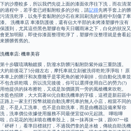
下的沙塵較多，所以我們先從上面的漆面依序往下洗，而在清潔
的過程中，若手套已經黏附較多的沙粒，請
記得
先將手套上的髒
污清洗乾淨，以免手套黏附的沙石在來回刷洗的過程中刮傷了車
漆。 洗機車店 車漆防護後，還有佔大半部的未烤漆塑膠件沒有
保護到，尤其這些黑色塑膠在每天日曬雨淋之下，白化的狀況又
會更加明顯，即使你漆面整理乾淨了，塑膠件沒整理就是會看起
來髒髒舊舊的。
洗機車店: 機車美容
第十步驟琉璃釉鍍膜，防潑水防髒污黏附防紫外線三重防護。
大約前後花了5分鐘左右，摩托車就立刻被洗得乾乾淨淨啦！ 原
本車上的髒汙和灰塵幾乎是零死角的被沖刷掉，但自動化洗車並
不包含烘乾哦，所以洗完後後，你可以選擇使用自己的勞力(?)
用他提供的抹布擦乾，又或是加價購買一旁的風槍機來吹乾。
水藍色招牌，大大寫著60元自動洗機車的字樣，這裡是新莊區中
正路上一家主打投幣就能自動洗摩托車的無人小店，相當不同的
是，不是人工洗車、也不是自助洗車，而是由機器設備來幫你
洗，洗車價位依據使用服務不同最便宜從60元起跳。 嘩啦嘩
啦，白花花的泡沫噴在機車殼上，抹一抹再抹一抹，跟007一樣
「砰砰！」看準目標就打，不過我們拿的是水槍，傳統自助洗機