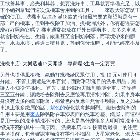
工欲善其事，必先利其器，想要洗好車，工具就要準備充足，以
下小編列舉我們這次洗機車會用到的工具，一一來教大家怎麼正
確的使用。 洗機車店2026 滿18歲的時候最想要的願望就是有一
部自己的機車，但到手後除了加油、換機油以外，你有想過要怎
麼好好照顧它嗎？ 機車通常都放在戶外日曬雨淋，沒多久車漆
就會開始褪色、生鏽，嚴重甚至會開始剝落，而環境帶來的髒
污、水垢水痕，經過日積月累，等到你發現時，可能已經來不及
了。
洗機車店: 大樂透連17天開獎 專家曝3生肖一定要買
另外也提供風槍機、氣動打蠟機給民眾使用，投 10 元可使用 4
分鐘。 不管上網還是汽車百貨，面對琳瑯滿目的洗車用品，總
讓人不知從何挑起。 首先，拿起鐵粉去除劑噴灑全車，並等待
三至五分鐘，讓鐵粉去除劑去反應後再用清水沖除，如果車身本
身沒有太多的鐵屑附著，那紫色的反應自然會不明顯，反之如果
車漆上很多鐵屑的話，
紫色的
變化就會越劇烈。 鐵粉去除劑的
作用主要是用
來去
除黏附在車漆表面的煞車粉塵、鐵屑，而這些
是用一般的洗車精洗不掉的，這也是為什麼很多人明明常洗車但
卻洗不亮的其中一個原因。 洗機車店2026 接著透過牆上的注意
事項提醒，包含確認車輛沒有零件不穩固、火星塞老化、熄火停