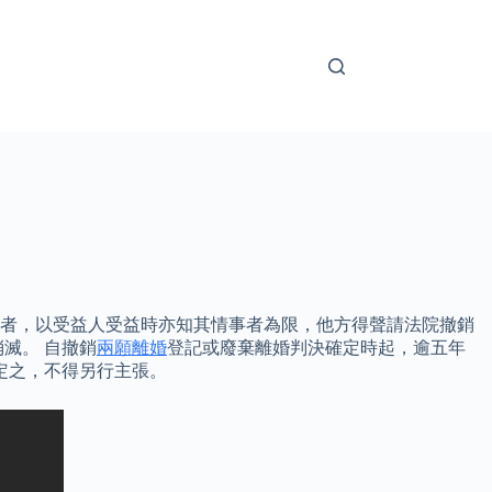
權者，以受益人受益時亦知其情事者為限，他方得聲請法院撤銷
滅。 自撤銷
兩願離婚
登記或廢棄離婚判決確定時起，逾五年
定之，不得另行主張。