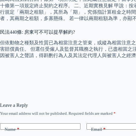
十條第一項規定終止契約之程序。 二、近期實務見解 甲說：
行規定「兩期之租額」，其所為「期」，究係指計算租金之時間
者，其兩期之租額，多寡懸殊。 若一律以兩期租額為準，亦顯
民法440條: 房東可不可以提早解約?
但依動物之種類及性質已為相當注意之管束，或縱為相當注意之管
害賠償責任。 但選任受僱人及監督其職務之執行，已盡相當之注
因被害人之聲請，得斟酌行為人及其法定代理人與被害人之經濟
Leave a Reply
Your email address will not be published.
Required fields are marked
*
Name
*
Email
*