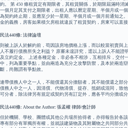
約。 第 450 條租賃定有期限者，其租賃關係，於期限屆滿時消滅
一個月定其支付之期限者，出租人應以曆定星期、半個月或一個
為契約終止期，並應至少於一星期、半個月或一個月前通知之。
金的義務，房客如果積欠房租就違反了租賃契約，房東可以直接
民法440條: 法律論壇
則被上訴人於解約前，苟因該房地價格上漲，而以較當初賣與上
人不履行債務所失之利益？ 原審未遑詳究，逕以上訴人不能證
及立約定金。 上述各種定金，非必各不相涉，互相排斥，交付
中，列為重要爭點，並由兩造為充分之攻擊防禦，及本於兩造辯
斷，尚難謂有爭點效。
連帶債務人中之一人，不能償還其分擔額者，其不能償還之部分
債務人中之一人，因清償、代物清償、提存、抵銷或混同，致他
可分者，除法律另有規定或契約另有訂定外，應各平均分擔或分
民法440條: About the Author: 張孟權 律師/會計師
但於機關、學校、團體或其他公共場所拾得者，亦得報告於各該
專有部分有單獨所有權，並就該建築物及其附屬物之共同部分共