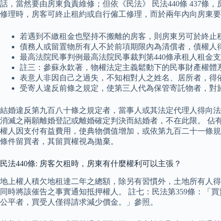
話，當然要由房東負責維修；但依《民法》 民法440條 437條
修理時，房客可終止租約或自行僱工修理，而於兩年內向房東要
若遇到不繳租金也堅持不搬離的房客，則房東另可於終止租
債務人或留置物所有人不於前項期限內為清償者，債權人
最高法院民事判例最高法院民事裁判第440條承租人租金
註三：參蘇永欽著，物權法定主義鬆動下的民事財產權體系，
表意人非因自己之過失，不知相對人之姓名、居所者，得
受寄人違反前條之規定，使第三人代為保管寄託物者，對
結婚違反第九百八十條之規定者，當事人或其法定代理人得向法
消滅之兩願離婚登記或離婚確定判決而結婚者，不在此限。 佔
權人因支付有益費用，使典物價值增加，或依第九百二十一條規
條件留買者，其留買權視為拋棄。
民法440條: 房客欠租時，房東有什麼權利可以主張？
地上權人積欠地租達二年之總額，除另有習慣外，土地所有人得
同時將該催告之事實通知抵押權人。 註七：民法第359條：
公平者，買受人僅得請求減少價金。」參照。