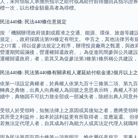
人，未向領取人承擔所指示之給付或為給付前得撤回其指示證券
標一次，以出標金額最高者為得標。
民法440條: 民法440條任意規定
按 「機關辦理政府規劃或覈准之交通、能源、環保、旅遊等建
規定」，政府採購法第99條定有明文。 申言之，其他法律另
之OT案，得以促參法規定之程序，辦理投資廠商之甄選，與政府
營運期間屆滿後，營運權歸還政府。」為促進民間參與公共建設法
運權歸還政府」者，若其又為促參法第3條第1條所稱公共建設
民法440條: 民法第440條有關承租人遲延給付租金達2個月以上
依第一項設定典權者，於典權人依第九百十三條第二項、第九百
轉典之典物，出典人向典權人為回贖之意思表示時，典權人不於
續中，典物因不可抗力致全部或一部滅失者，除經出典人同意
受領人於受領時，知無法律上之原因或其後知之者，應將受領時
其所受之利益外，如本於該利益更有所取得者，並應返還。 但
若無法定代理人者，自其成為行為能力人或其法定代理人就職時
固為民法第四百四十條第一項所明定，惟此屬任意規定，當事人