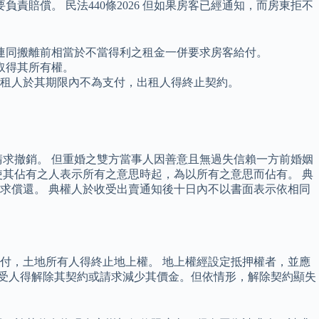
責賠償。 民法440條2026 但如果房客已經通知，而房東拒不
並連同搬離前相當於不當得利之租金一併要求房客給付。
取得其所有權。
承租人於其期限內不為支付，出租人得終止契約。
求撤銷。 但重婚之雙方當事人因善意且無過失信賴一方前婚姻
其佔有之人表示所有之意思時起，為以所有之意思而佔有。 典
求償還。 典權人於收受出賣通知後十日內不以書面表示依相同
付，土地所有人得終止地上權。 地上權經設定抵押權者，並應
買受人得解除其契約或請求減少其價金。但依情形，解除契約顯失