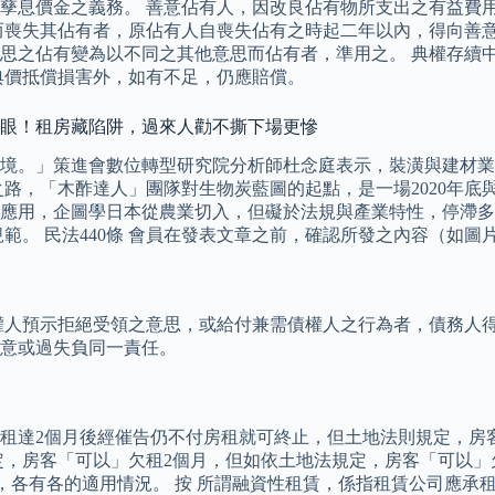
孳息價金之義務。 善意佔有人，因改良佔有物所支出之有益費
喪失其佔有者，原佔有人自喪失佔有之時起二年以內，得向善意受讓
思之佔有變為以不同之其他意思而佔有者，準用之。 典權存續
典價抵償損害外，如有不足，仍應賠償。
全傻眼！租房藏陷阱，過來人勸不撕下場更慘
境。」策進會數位轉型研究院分析師杜念庭表示，裝潢與建材業
路，「木酢達人」團隊對生物炭藍圖的起點，是一場2020年底
應用，企圖學日本從農業切入，但礙於法規與產業特性，停滯多
範。 民法440條 會員在發表文章之前，確認所發之內容（如
權人預示拒絕受領之意思，或給付兼需債權人之行為者，債務人得
意或過失負同一責任。
租達2個月後經催告仍不付房租就可終止，但土地法則規定，房
定，房客「可以」欠租2個月，但如依土地法規定，房客「可以」
況，各有各的適用情況。 按 所謂融資性租賃，係指租賃公司應