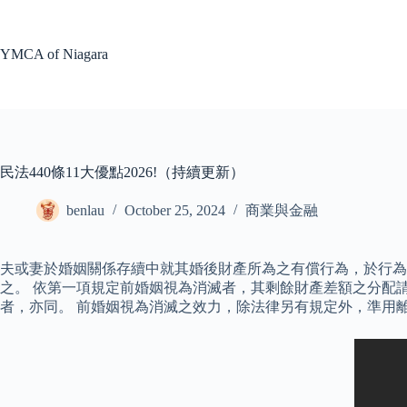
Skip
to
content
YMCA of Niagara
民法440條11大優點2026!（持續更新）
benlau
October 25, 2024
商業與金融
夫或妻於婚姻關係存續中就其婚後財產所為之有償行為，於行
之。 依第一項規定前婚姻視為消滅者，其剩餘財產差額之分配
者，亦同。 前婚姻視為消滅之效力，除法律另有規定外，準用