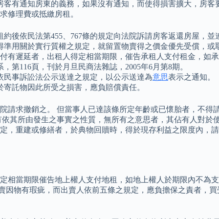
，房客有通知房東的義務，如果沒有通知，而使得損害擴大，房客要負
求修理費或抵繳房租。
約後依民法第455、767條的規定向法院訴請房客返還房屋，
得準用關於實行質權之規定，就留置物賣得之價金優先受償，或
支付有遲延者，出租人得定相當期限，催告承租人支付租金，如
第116頁，刊於月旦民商法雜誌，2005年6月第8期。
依民事訴訟法公示送達之規定，以公示送達為
意思
表示之通知。
於寄託物因此所受之損害，應負賠償責任。
院請求撤銷之。 但當事人已達該條所定年齡或已懷胎者，不得請
有依其所由發生之事實之性質，無所有之意思者，其佔有人對於使
定，重建或修繕者，於典物回贖時，得於現存利益之限度內，請
定相當期限催告地上權人支付地租，如地上權人於期限內不為支
「買賣因物有瑕疵，而出賣人依前五條之規定，應負擔保之責者，