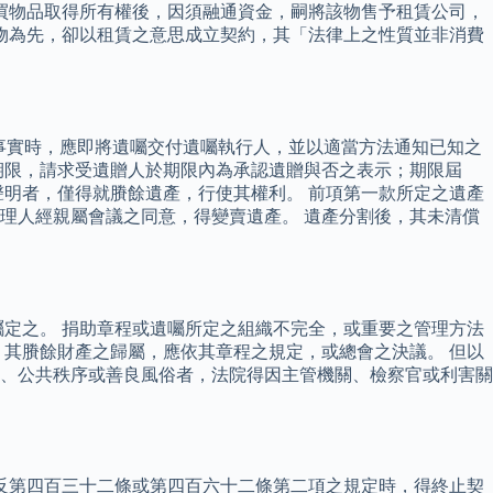
買物品取得所有權後，因須融通資金，嗣將該物售予租賃公司，
物為先，卻以租賃之意思成立契約，其「法律上之性質並非消費
之事實時，應即將遺囑交付遺囑執行人，並以適當方法通知已知之
期限，請求受遺贈人於期限內為承認遺贈與否之表示；期限屆
明者，僅得就賸餘遺產，行使其權利。 前項第一款所定之遺產
理人經親屬會議之同意，得變賣遺產。 遺產分割後，其未清償
定之。 捐助章程或遺囑所定之組織不完全，或重要之管理方法
其賸餘財產之歸屬，應依其章程之規定，或總會之決議。 但以
律、公共秩序或善良風俗者，法院得因主管機關、檢察官或利害關
反第四百三十二條或第四百六十二條第二項之規定時，得終止契