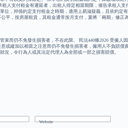
按承租人支付租金有遲延者，出租人得定相當期限，催告承租人支
單位，抑係約定支付租金之時期，適用上易滋疑義，且依約定有
不公平，按房屋租賃，其租金通常按月支付，爰將「兩期」修正
束而仍不免發生損害者，不在此限。 民法440條2026 受僱
意或縱加以相當之注意而仍不免發生損害者，僱用人不負賠償責任。
狀況，令行為人或其法定代理人為全部或一部之損害賠償。
Website