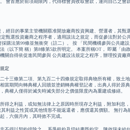
。 會首應於前項期限內，代得標會員收取會款，連同自己之會款
設，經目的事業主管機關覈准開放廠商投資興建、營運者，其甄選
有規定甄選投資廠商之程序者，適用該法之規定，而促參法對於公
採購法第99條並無衝突（註二）。 按 「民間機構參與公共建
（以下簡 稱）第8條第5款所明定。 本案所稱OT， 即屬「
，機關自得依促進民間參與 公共建設法規定之程序，辦理投資廠
之規定
二十三條第二項、第九百二十四條規定取得典物所有權，致土地
相當期間向轉典權人回贖並塗銷轉典權登記者，出典人得於原典
外，典權人僅得於滅失時滅失部分之價值限度內為重建或修繕。
所得之利益，或知無法律上之原因時所現存之利益，附加利息，
依其利益之性質或其他情形不能返還者，應償還其價額。 無行為
起，六個月內，其時效不完成。
非不得以契約排除之。 系爭租約及切結書既約定，陳啟瑞未給