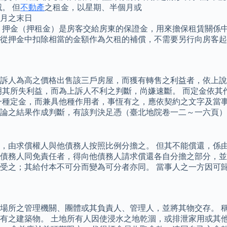
。 但
不動產
之租金，以星期、半個月或
月之末日
 押金（押租金）是房客交給房東的保證金，用來擔保租賃關係中
從押金中扣除相當的金額作為欠租的補償，不需要另行向房客起
訴人為高之價格出售該三戶房屋，而獲有轉售之利益者，依上說
明其所失利益，而為上訴人不利之判斷，尚嫌速斷。 而定金依其
一種定金，而兼具他種作用者，事恆有之，應依契約之文字及當事
論之結果作成判斷，有該判決足憑（臺北地院卷一二～一六頁）
，由求償權人與他債務人按照比例分擔之。 但其不能償還，係由
債務人同免責任者，得向他債務人請求償還各自分擔之部分，並
受之；其給付本不可分而變為可分者亦同。 當事人之一方因可
場所之管理機關、團體或其負責人、管理人，並將其物交存。 
有之建築物。 土地所有人因使浸水之地乾涸，或排泄家用或其他