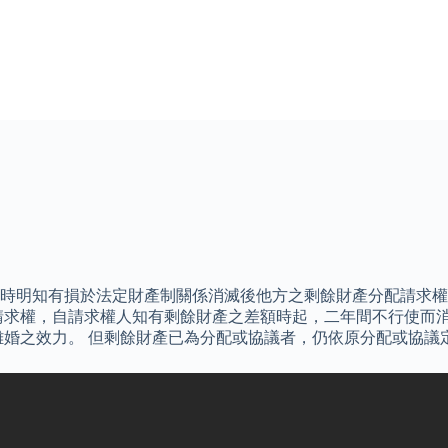
為時明知有損於法定財產制關係消滅後他方之剩餘財產分配請求
請求權，自請求權人知有剩餘財產之差額時起，二年間不行使而消
離婚之效力。 但剩餘財產已為分配或協議者，仍依原分配或協議