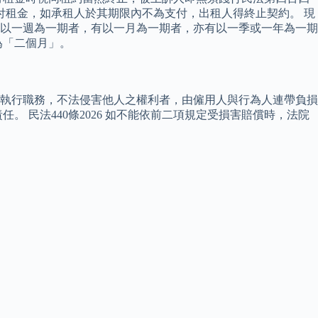
付租金，如承租人於其期限內不為支付，出租人得終止契約。 現
以一週為一期者，有以一月為一期者，亦有以一季或一年為一期
為「二個月」。
人因執行職務，不法侵害他人之權利者，由僱用人與行為人連帶負損
 民法440條2026 如不能依前二項規定受損害賠償時，法院