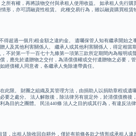
 之所有權，再將該物交付與承租人使用收益。 如承租人先行購
種情形，亦可謂融資性租賃。 此種交易行為，雖以融資購買租賃
高不得超過一個月)租金額之違約金。 遺囑保管人知有繼承開始
贈人及其他利害關係人。 繼承人或其他利害關係人，得定相當
人，不於第一千一百七十九條第一項第三款所定期間內為報明或聲
償，應先於遺贈物之交付，為清償債權或交付遺贈物之必要，管
如經債權人同意者，各繼承人免除連帶責任。
在此限。 財團之組織及其管理方法，由捐助人以捐助章程或遺囑
必要之處分。 法人解散後，除法律另有規定外，於清償債務後，
為目的之團體。 民法440條 法人之目的或其行為，有違反法
地租賃，出租人除收回自耕外，僅於有前條各款之情形或承租人違