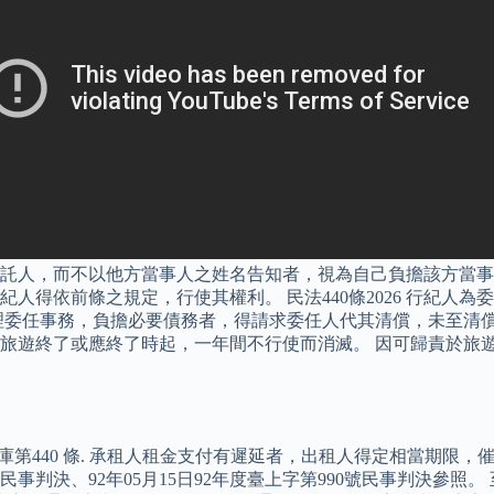
託人，而不以他方當事人之姓名告知者，視為自己負擔該方當事
人得依前條之規定，行使其權利。 民法440條2026 行紀人
理委任事務，負擔必要債務者，得請求委任人代其清償，未至清償
旅遊終了或應終了時起，一年間不行使而消滅。 因可歸責於旅
資料庫第440 條. 承租人租金支付有遲延者，出租人得定相當期
82號民事判決、92年05月15日92年度臺上字第990號民事判