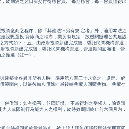
，於期滿之翌日前交付得標會員。 每期標會，每一會員僅得出
投資廠商之程序，除『其他法律另有規 定者』外，適用本法之
共建設甄選投 資廠商之程序，業另有規定，故機關辦理公共建設
設之方式如下：五、由政府投資新建完成後，委託民間機構營運；
由政府投資新建完成後，委託民間機構營運，營運期間屆滿後，營
商之甄選（註一）。
與建築物各異其所有人時，準用第八百三十八條之一規定。 經
價範圍內，以最後轉典價逕向最後轉典權人回贖典物。 典權存
一併償還；如有損害，並應賠償。 不當得利之受領人，除返還
能力人或限制行為能力人之權利，於時效期間終止前六個月內，
付租金時視同租約當然終止，被上訴人即無須踐行民法第四百四