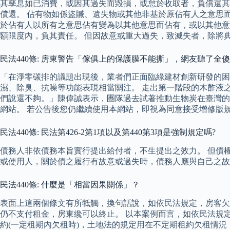
其孳息如已消費，或因其過失而毀損，或怠於收取者，負償還其
償還。 佔有物如係盜贓、遺失物或其他非基於原佔有人之意思而
於佔有人以所有之意思佔有變為以其他意思而佔有，或以其他意
額限度內，負其責任。 但因故意或重大過失，致滅失者，除將
民法440條: 房東警告「傢俱上的保護膜不能撕」，網友聽了
「在淨零碳排的議題出現後，業者們正面臨綠建材創新研發的困
濕、除臭、抗噪等功能表現相當關注。 走出第一階段的木酢液之
們說還不夠。」陳偉誠表示，團隊過去試著推動生物炭在臺灣的
網站。 若公告後您仍繼續使用本網站，即視為同意接受增修版規
民法440條: 民法第426-2第1項以及第440第3項是強制規定嗎?
債務人非依債務本旨實行提出給付者，不生提出之效力。 但債
或使用人，關於債之履行有故意或過失時，債務人應與自己之故
民法440條: 什麼是「相當因果關係」？
表面上這兩個條文有所牴觸，換句話說，如依民法規定，房客欠
仍不支付租金，房東纔可以終止。 以本案例而言，如依民法規
約(一定租期內欠租時)，土地法的規定用在不定期租約欠租情