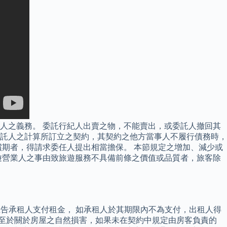
人之義務。 委託行紀人出賣之物，不能賣出，或委託人撤回其
為委託人之計算所訂立之契約，其契約之他方當事人不履行債務時，
期者，得請求委任人提出相當擔保。 本節規定之增加、減少或
遊營業人之事由致旅遊服務不具備前條之價值或品質者，旅客除
限，催告承租人支付租金， 如承租人於其期限內不為支付，出租人得
決參照。 至於關於房屋之自然損害，如果未在契約中規定由房客負責的