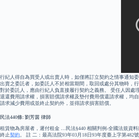
行紀人得自為買受人或出賣人時，如僅將訂立契約之情事通知委
出賣之委託者，如委託人不於相當期間，取回或處分其物時，行紀
對於委託人，應由行紀人負直接履行契約之義務。 受任人因處
退還費用請求權，損害賠償請求權及墊付費用償還請求權，均自
請求減少費用或並終止契約外，並得請求損害賠償。
民法440條: 劉芳茵 律師
租賃物為房屋者，遲付租金 …民法§440 相關判例-全國法規
終止
契約
。 註 二：最高法院93年03月18日93年度臺上字第4