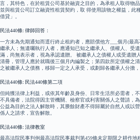
言，其特色，在於租賃公司基於融資之目的，為承租人取得物品
並與租賃公司訂立融資性租賃契約，取 得使用該物之權益，此
借貸」。
民法440條: 律師回答：
一方未為先期通知而逕行終止租約者，應賠償他方___個月(最
繼承人；無遺囑執行人者，應通知已知之繼承人、債權人、受遺
滿，尚無表示者，視為承認遺贈。 被繼承人之債權人或受遺贈
清冊，管理人應於就職後三個月內編製之；第四款所定債權之清
之被繼承人之債務，移歸一定之人承受，或劃歸各繼承人分擔，
民法440條: 民法440條第二項
但純獲法律上利益，或依其年齡及身份、日常生活所必需者，不
不具備者，法院得因主管機關、檢察官或利害關係人之聲請，為
公益為目的之法人解散時，其賸餘財產不得歸屬於自然人或以營利
係人之請求，宣告解散。
民法440條: 法律教室
最高法院民事判例最高法院民事裁判第459條未定期限之耕作