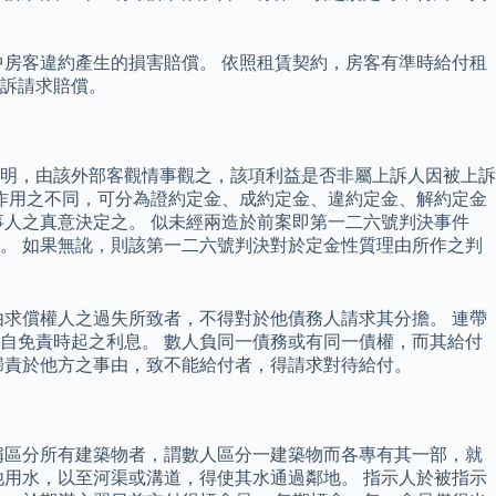
房客違約產生的損害賠償。 依照租賃契約，房客有準時給付租
訴請求賠償。
明，由該外部客觀情事觀之，該項利益是否非屬上訴人因被上訴
作用之不同，可分為證約定金、成約定金、違約定金、解約定金
人之真意決定之。 似未經兩造於前案即第一二六號判決事件
。 如果無訛，則該第一二六號判決對於定金性質理由所作之判
求償權人之過失所致者，不得對於他債務人請求其分擔。 連帶
自免責時起之利息。 數人負同一債務或有同一債權，而其給付
歸責於他方之事由，致不能給付者，得請求對待給付。
稱區分所有建築物者，謂數人區分一建築物而各專有其一部，就
用水，以至河渠或溝道，得使其水通過鄰地。 指示人於被指示