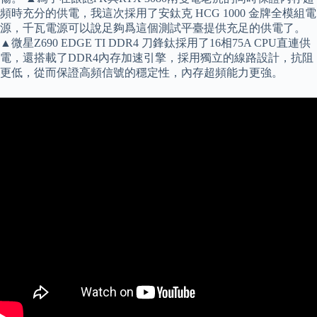
頻時充分的供電，我這次採用了安鈦克 HCG 1000 金牌全模組電
源，千瓦電源可以說足夠爲這個測試平臺提供充足的供電了。
▲微星Z690 EDGE TI DDR4 刀鋒鈦採用了16相75A CPU直連供
電，還搭載了DDR4內存加速引擎，採用獨立的線路設計，抗阻
更低，從而保證高頻信號的穩定性，內存超頻能力更強。