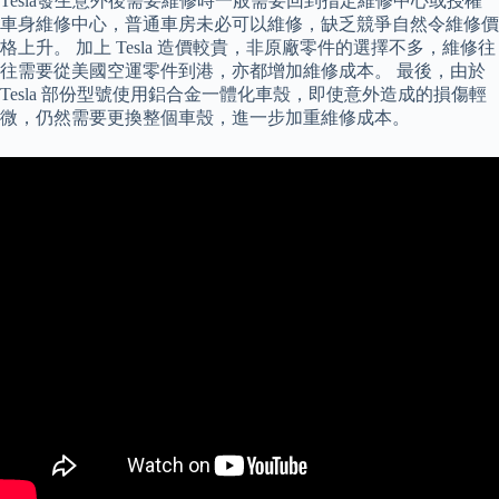
Tesla發生意外後需要維修時一般需要回到指定維修中心或授權
車身維修中心，普通車房未必可以維修，缺乏競爭自然令維修價
格上升。 加上 Tesla 造價較貴，非原廠零件的選擇不多，維修往
往需要從美國空運零件到港，亦都增加維修成本。 最後，由於
Tesla 部份型號使用鋁合金一體化車殼，即使意外造成的損傷輕
微，仍然需要更換整個車殼，進一步加重維修成本。