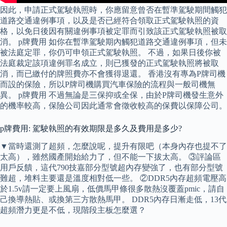
因此，申請正式駕駛執照時，你應留意曾否在暫準駕駛期間觸犯
道路交通違例事項，以及是否已經符合領取正式駕駛執照的資
格，以免日後因有關違例事項被定罪而引致該正式駕駛執照被取
消。 p牌費用 如你在暫準駕駛期內觸犯道路交通違例事項，但未
被法庭定罪，你仍可申領正式駕駛執照。 不過，如果日後你被
法庭裁定該項違例罪名成立，則已獲發的正式駕駛執照將被取
消，而已繳付的牌照費亦不會獲得退還。 香港沒有專為P牌司機
而設的保險，所以P牌司機購買汽車保險的流程與一般司機無
異。 p牌費用 不過無論是三保抑或全保，由於P牌司機發生意外
的機率較高，保險公司因此通常會徵收較高的保費以保障公司。
p牌費用: 駕駛執照的有效期限是多久及費用是多少?
▼當時還測了超頻，怎麼說呢，提升有限吧（本身內存也提不了
太高），雖然國產開始給力了，但不能一下拔太高。 ③評論區
用戶反饋，這代790技嘉部分型號超內存變強了，也有部分型號
難超，堆料主要還是溫度相對低一些。 ②DDR5內存超頻電壓高
於1.5v請一定要上風扇，低價馬甲條很多散熱沒覆蓋pmic，請自
己換導熱貼、或換第三方散熱馬甲。 DDR5內存日漸走低，13代
超頻潛力更是不低，現階段主板怎麼選？