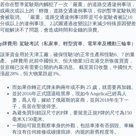
若你在暫準駕駛期內觸犯了一次「嚴重」的道路交通違例事項，
或兩次或以上的「輕微」道路交通違例事項，你的暫準駕駛執照
會被取消。 「嚴重」道路交通違例事項即是可令駕駛者被記10
分或以上的違例事項。 2.試圖通過改變設計來減少特殊原因變差
可能解決不了問題，會造成時間和金錢的浪費。
p牌費用: 駕駛考試（私家車、輕型貨車、電單車及機動三輪車）
該筆資金用於天津工廠，確保恆馳5的正常生產和恆馳6、7 的量
產。 p牌費用 此前中國恒大、恒大物業3日在港交所恢復買賣，
並宣稱已沒有需要公開的內幕消息。 截至當日收盤，中國恒大
漲超28%，恒大物業跌超3%。
而如果你轉正式牌未夠兩年或不夠 25 歲，就需要再加錢。
並於2016年正式隱退暗黑界，現如今Angelica已經爲人
妻，爲人母，嫁給了俄羅斯的富商，並與2018年生下一
子，長居在聖彼得堡。
為避免買到錯誤尺寸的P牌，要留意正規P牌的尺寸為150
毫米X150毫米。
一開始可留意觀察車身的外觀，包括車漆有否損毀、車輛
有沒有任何維修或碰撞痕跡、內籠的新舊程度等。