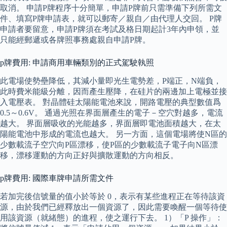
取消。 申請P牌程序十分簡單，申請P牌前只需準備下列所需文
件、填寫P牌申請表，就可以郵寄／親自／由代理人交回。 P牌
申請者要留意，申請P牌須在考試及格日期起計3年內申領，並
只能經郵遞或各牌照事務處親自申請P牌。
p牌費用: 申請商用車輛類別的正式駕駛執照
此電場使勢壘降低，其減小量即光生電勢差，P端正，N端負，
此時費米能級分離，因而產生壓降，在硅片的兩邊加上電極並接
入電壓表。 對晶體硅太陽能電池來說，開路電壓的典型數值爲
0.5～0.6V。 通過光照在界面層產生的電子－空穴對越多，電流
越大。 界面層吸收的光能越多，界面層即電池面積越大，在太
陽能電池中形成的電流也越大。 另一方面，這個電場將使N區的
少數載流子空穴向P區漂移，使P區的少數載流子電子向N區漂
移，漂移運動的方向正好與擴散運動的方向相反。
p牌費用: 國際車牌申請所需文件
若加完後信號量的值小於等於 0，表示有某些進程正在等待該資
源，由於我們已經釋放出一個資源了，因此需要喚醒一個等待使
用該資源（就緒態）的進程，使之運行下去。 1）「P 操作」：