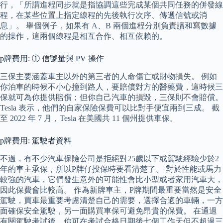
行，「所謂進程同步就是指協調這些完成某個共同任務的併發線
程，在某些位置上指定線程的先後執行次序、傳遞信號或消
息」。 舉個例子，如果有 A、B 兩個進程分別負責讀和寫數據
的操作，這兩個線程是相互合作、相互依賴的。
p牌費用: ① 信號量與 PV 操作
三保主要涵蓋車主以外的第三者的人命傷亡或財物損失。 例如
你泊車的時候不小心撞到路人，要賠償對方的醫藥費，這時候三
保就可為你提供賠償；但你自己汽車的損毀，三保則不會賠償。
Tesla 表示，他們的自家保險保費可以比對手便宜兩到三成。 截
至 2022 年 7 月，Tesla 在美國共 11 個州提供車保。
p牌費用: 駕駛者資料
不過，有不少汽車保險公司是拒絕對25歲以下或駕駛經驗少於2
年的車主承保，所以P牌仔投保時要看清楚了。 對於性能或馬力
較強的汽車，它們發生意外的可能性會比小型或者家用汽車大，
因此保費會比較高。 作為新牌車主，P牌期間最重要當然是安全
駕駛，買車最重要考慮清楚自己的需要，選擇合適的車輛，一方
面確保安全駕駛，另一面購買車保可避免昂貴的保費。 在通過
有關駕駛考試後，你可在考試合格日期後七個工作天但不超過三