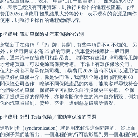
將信號量值減 1，表示「申請佔用一個資源」。 如果結果小於
0，表示已經沒有可用資源，則執行 P 操作的進程被阻塞。 p牌
費用2026 p牌費用 如果結果大於等於 0，表示現有的資源足夠你
使用，則執行 P 操作的進程繼續執行。
p牌費用: 電動車保險及汽車保險的分別
駕駛新手在俗稱「『P』牌」期間，有些事項是不可不知的。 另
外，P 牌司機或未滿 25 歲的司機，汽車意外機率比一般司機
高，通常汽車保險費用相對昂貴。 坊間亦有建議P 牌司機等甩牌
才考慮買車，可以免除高保費考慮。 市場上有眾多保險公司，
但大部份都不願承保新司機。 p牌費用2026 這時不妨可以選用信
譽良好的車保中介，像是快而保，我們與全港超過 p牌費用 60
間保險公司合作，瞭解不同保險產品的內容，能助客戶尋找符合
他們要求的車保，保費甚至可能比你自行投保更平更抵。 全保
除了提供三保的保障外，亦都會賠償車主的汽車自身損毀，例如
你的汽車被撞到、焚燒、盜走、遭到惡意破壞等情況。
p牌費用: 針對 Tesla 保險／電動車保險的問題
進程同步（synchronization）就是用來解決這個問題的。 從上面
的例子我們能看出，一個進程的執行可能影響到另一個進程的執