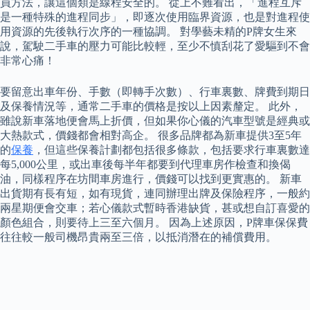
員方法，讓這個類是線程安全的。 從上不難看出，「進程互斥
是一種特殊的進程同步」，即逐次使用臨界資源，也是對進程使
用資源的先後執行次序的一種協調。 對學藝未精的P牌女生來
說，駕駛二手車的壓力可能比較輕，至少不慎刮花了愛驅到不會
非常心痛！
要留意出車年份、手數（即轉手次數）、行車裏數、牌費到期日
及保養情況等，通常二手車的價格是按以上因素釐定。 此外，
雖說新車落地便會馬上折價，但如果你心儀的汽車型號是經典或
大熱款式，價錢都會相對高企。 很多品牌都為新車提供3至5年
的
保養
，但這些保養計劃都包括很多條款，包括要求行車裏數達
每5,000公里，或出車後每半年都要到代理車房作檢查和換偈
油，同樣程序在坊間車房進行，價錢可以找到更實惠的。 新車
出貨期有長有短，如有現貨，連同辦理出牌及保險程序，一般約
兩星期便會交車；若心儀款式暫時香港缺貨，甚或想自訂喜愛的
顏色組合，則要待上三至六個月。 因為上述原因，P牌車保保費
往往較一般司機昂貴兩至三倍，以抵消潛在的補償費用。