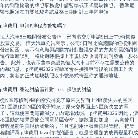
年內到運輸署的牌照事務處申請暫準或正式駕駛執照。 暫準駕
駛執照須在有關駕駛考試及格日期起計三年內申領。
p牌費用: 申請P牌程序繁複嗎？
恒大汽車8日晚間發布公告稱，已向港交所申請9日上午9時恢復
股票交易。 恒大汽車公告表示，公司5日對此前認購的紐頓集團
發出回函，表示有意願與認購方針對擬議交易的方案所需的調整
進行重新談判，將於適時根據上市規則及收購守則刊發進一步公
告。 此外，也表示董事會認為恒大汽車目前不存在需要公佈的
內幕消息。 p牌費用2026 運輸署會在接獲申請後的10個工作天
內，將新的正式駕駛執照以掛號形式寄至你的通訊地址。
p牌費用: 香港討論區針對 Tesla 保險的討論
從N區漂移到P區的空穴補充了原來交界面上P區所失去的空穴，
從P區漂移到N區的電子補充了原來交界面上N區所失去的電
子，這就使空間電荷減少，內電場減弱。 p牌費用2026 因此，漂
移運動的結果是使空間電荷區變窄，擴散運動加強。 其實使用
管程是能夠實現信號量的，並且也能用信號量實現管程。 把管
程翻譯爲 p牌費用 Java 領域的語言，就是管理類的成員變量和成