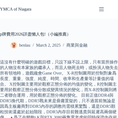
Skip
to
YMCA of Niagara
content
p牌費用2026詳盡懶人包!（小編推薦）
benlau
March 2, 2025
商業與金融
這沒有什麼明確的遊戲目標，只設下線不設上限，只有當所操作
的人物沒有本家族的繼承人，而且人物死去時，或扮演人物失去
所有領地時，遊戲纔會Game Over。 X-R控制圖用於控制對象爲
長度、重量、強度、純度、時間、收率和生產量等計量值的場
合。 X控制圖主要用於觀察正態分佈的均值的變化，R控制圖主
要用於觀察正態分佈分散或變異情況的變化，而X-R控制圖則將
二者聯合運用，用於觀察正態分佈的變化。 目前正值DDR4與
DDR5換代期，DDR5戰未來是毋庸置疑的，只不過當前無論是
因爲主板廠商對DDR5內存的調教尚需積累驚豔，還是DDR5顆
粒技術還處於起始階段，DDR5內存目前難逃貴與延遲高兩個硬
傷。 ▲爲了在餵飽i K與RTX 3080兩隻電老虎的同時保證內存超