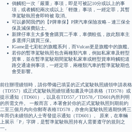
倘觸犯一次「嚴重」事項，即是可被記10分或以上的事
項，或者觸犯兩次或以上「輕微」事項，一經定罪，其暫
準駕駛執照會即時被 取消。
可以參閱我們的【P牌車保】P牌汽車保險攻略 – 連三保全
保及減保費貼士。
新牌仔車主大多隻會購買二手車，車價較低，故此類車主
多選擇只購買三保。
IGame是七彩虹的旗艦系列，而Vulcan更是旗艦中的旗艦。
若你的暫準駕駛執照包含兩種類汽車，例如私家車及輕型
貨車，並在暫準駕駛期間駕駛私家車或輕型貨車時觸犯道
路交通違例事項，一經定罪，兩種類汽車的暫準駕駛期也
會受影響。
前往辦理續領時，請你帶備已填妥的正式駕駛執照續領申請表格
（TD557）或正式駕駛執照續領通知書及申請表格（TD578）或
提示通知（TD601），以及在TD557／TD578／TD601內所列明
的所需文件。 一般而言，本署會於你的正式駕駛執照到期前約
二至三個月內向你郵寄表格TD578，亦會向駕駛執照過期快將三
年而仍未續領的人士寄發提示通知（TD601）。 原來，在車輛
上展示「P」字牌，是暫準駕駛執照持有人需要遵守的規則之
一。