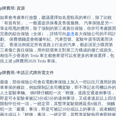
p牌費用: 資源
如果會考慮車行放盤，建議選擇知名度較高的車行，除了比較
「有規有矩」，一般還提供保養及售後服務。 汽車保險是另一
筆走唔甩的費用，除了強制的第三者責任保險，你亦可考慮購買
完善的綜合保險（全保），詳情可向
參考
各大保險公司的不同計
劃。 保費價錢是會根據年紀、汽車型號、駕駛年資等因素而決
定。 香港法例規定所有道路上行走的汽車，都必須至少購買第
三者傷亡責任保險，用作賠償車主對第三方構成的傷亡或損失。
相信不少香港的 Tesla 車主都會希望可以有更多的車保選擇，包
括上述 p牌費用2026 Tesla 車保。
p牌費用: 申請正式牌所需文件
最後，部份保險公司會在電動車保險上加入一些以往只適用於跑
車車保的條款，例如限制記名司機駕駛，即不準記名司機以外的
人士駕駛車輛。 倘P牌仔觸犯一次「輕微」道路交通違例事項，
即是可令駕駛者被記3分或5分的違例事項，又或者違反以上四項
限制中任何一項，一經定罪，其暫準駕駛期將延長6個月。 倘觸
犯一次「嚴重」事項，即是可被記10分或以上的事項，或者觸犯
兩次或以上「輕微」事項，一經定罪，其暫準駕駛執照會即時被