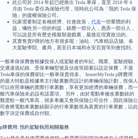
此公司於 2014 年起已經推出 Tesla 車保，直至 2018 年 6
月由 Tesla 委任為保險代理，現時此公司為「我的 Tesla 保
險」的援權保險公司。
玩家需要制定各種經濟、社會政策，
代表
一些羣體的利
益，犧牲另一些的利益，鎮壓一部分人，愚弄一部分人，
可以說是所有歷史模擬類遊戲裏，最接近現實政治的。
其實售賣P牌的地方有很多呢：油站、汽車精品店舖、各
大駕駛學院、書局，甚至日本城和永安百貨等到會找到。
一般車保保費會根據投保人或駕駛者的年紀、職業、駕駛經驗、
交通違規紀錄、受保車輛型號及估值等因素以設定保費，不過
Tesla車保的保費卻比一般車保貴得多。 InsureMyTesla p牌費用
的最大特點是根據車主行駛裏數而設計的車輛保險計劃，投保人
可以依照車輛的實際行車裏數，享有更加經濟的車輛保費，而一
般汽車保險未必設有該選項。 另外，由於電動車修改裏數錶的
難度較一般汽車高，很多車廠又會與保險公司合作，因此保險公
司會將電動車裏數錶顯示的行車累數視為真實的行車累數，以此
數字決定保費或自付額。
p牌費用: 預約駕駛執照相關服務