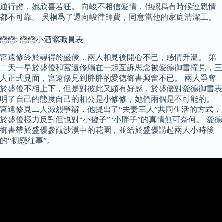
通行證，她欣喜若狂。 向峻不相信愛情，他認爲有時候連親情
都不可靠。 吳桐爲了還向峻律師費，同意當他的家庭清潔工。
戀戀: 戀戀小酒窩職員表
宮遠修終於尋得於盛優，兩人相見後開心不已，感情升溫。 第
二天一早於盛優和宮遠修躺在一起互訴思念被愛德御書撞見，三
人正式見面，宮遠修見到胖胖的愛德御書興奮不已。 兩人爭奪
於盛優不相上下，但是對彼此又頗有好感，於盛優對愛德御書表
明了自己的態度自己的相公是小修修，她們兩個是不可能的。
宮遠修見二人激烈爭辯，他提出了“夫妻三人”共同生活的方式，
於盛優極力反對但也對“小傻子”“小胖子”的真情無可奈何。 愛德
御書帶於盛優參觀沙漠中的花園，並給於盛優講起兩人小時後
的“初戀往事”。