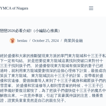
Skip
to
YMCA of Niagara
content
戀戀2026必看介紹!（小編貼心推薦）
benlau
October 25, 2024
商業與金融
經於盛優和大家的推斷髮現東方派的掌門東方龍城和十三王子私
下一定有勾結。 於是想要從東方龍城這裏找到突破口來對付十
三王子找到孩子們。 於盛優發現東方龍城有個深愛的妻子已經
過時，就利用東方龍城愛妻情深的這個心理佈下計策，最後成功
策反了東方龍城。 東方龍城説出十三王子的計策，並帶着於盛
優和宮遠修、愛德御書等人來到了十三王子藏身和藏匿孩子們的
雪雲峯。 於盛優和宮遠修等人都到雪雲峯的時候，十三王子已
經準備好要復活紫悅了，為了把孩子們儘快從十三王子的魔爪中
解救出來。 一次意外事故，引起了富豪厲仲謀的注意，幾番查
證，證實吳童童竟然是自己的親生兒子。