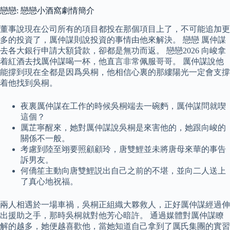
戀戀: 戀戀小酒窩劇情簡介
董事說現在公司所有的項目都投在那個項目上了，不可能追加更
多的投資了，厲仲謀則說投資的事情由他來解決。 戀戀 厲仲謀
去各大銀行申請大額貸款，卻都是無功而返。 戀戀2026 向峻拿
着紅酒去找厲仲謀喝一杯，他直言非常佩服哥哥。 厲仲謀說他
能撐到現在全都是因爲吳桐，他相信心裏的那縷陽光一定會支撐
着他找到吳桐。
夜裏厲仲謀在工作的時候吳桐端去一碗麪，厲仲謀問就喫
這個？
厲芷寧醒來，她對厲仲謀說吳桐是來害他的，她跟向峻的
關係不一般。
考慮到陸至翊要照顧顧玲，唐雙鯉並未將唐母來華的事告
訴男友。
何僑笙主動向唐雙鯉説出自己之前的不堪，並向二人送上
了真心地祝福。
兩人相遇於一場車禍，吳桐正組織大夥救人，正好厲仲謀經過伸
出援助之手，那時吳桐就對他芳心暗許。 通過媒體對厲仲謀瞭
解的越多，她便越喜歡他，當她知道自己拿到了厲氏集團的實習