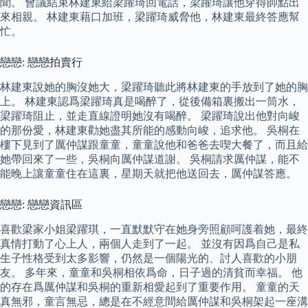
聞。 會議結束林建東給梁躍琦回電話，梁躍琦讓他穿得帥點出
來相親。 林建東藉口加班，梁躍琦威脅他，林建東最終答應幫
忙。
戀戀: 戀戀拍賣行
林建東說她的胸沒她大，梁躍琦聽此將林建東的手放到了她的胸
上。 林建東認爲梁躍琦真是喝醉了，從後備箱裏搬出一筒水，
梁躍琦阻止，並走直線證明她沒有喝醉。 梁躍琦說出他對向峻
的那份愛，林建東勸她盡其所能的感動向峻，追求他。 吳桐在
樓下見到了厲仲謀跟童童，童童說他和爸爸去喫大餐了，而且給
她帶回來了一些，吳桐向厲仲謀道謝。 吳桐請求厲仲謀，能不
能晚上讓童童住在這裏，星期天就把他送回去，厲仲謀答應。
戀戀: 戀戀資訊區
喜歡梁家小姐梁躍琪，一直默默守在她身旁照顧呵護着她，最終
真情打動了心上人，兩個人走到了一起。 並沒有因爲自己是私
生子性格受到太多影響，仍然是一個陽光的、討人喜歡的小朋
友。 多年來，童童和吳桐相依爲命，日子過的清貧而幸福。 他
的存在爲厲仲謀和吳桐的重新相愛起到了重要作用。 童童的天
真無邪，童言無忌，總是在不經意間給厲仲謀和吳桐架起一座溝