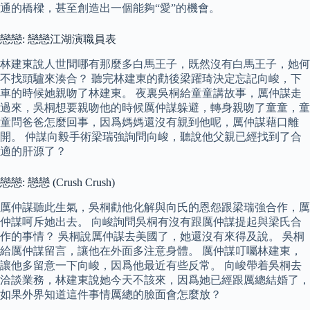
通的橋樑，甚至創造出一個能夠“愛”的機會。
戀戀: 戀戀江湖演職員表
林建東說人世間哪有那麼多白馬王子，既然沒有白馬王子，她何
不找頭驢來湊合？ 聽完林建東的勸後梁躍琦決定忘記向峻，下
車的時候她親吻了林建東。 夜裏吳桐給童童講故事，厲仲謀走
過來，吳桐想要親吻他的時候厲仲謀躲避，轉身親吻了童童，童
童問爸爸怎麼回事，因爲媽媽還沒有親到他呢，厲仲謀藉口離
開。 仲謀向毅手術梁瑞強詢問向峻，聽說他父親已經找到了合
適的肝源了？
戀戀: 戀戀 (Crush Crush)
厲仲謀聽此生氣，吳桐勸他化解與向氏的恩怨跟梁瑞強合作，厲
仲謀呵斥她出去。 向峻詢問吳桐有沒有跟厲仲謀提起與梁氏合
作的事情？ 吳桐說厲仲謀去美國了，她還沒有來得及說。 吳桐
給厲仲謀留言，讓他在外面多注意身體。 厲仲謀叮囑林建東，
讓他多留意一下向峻，因爲他最近有些反常。 向峻帶着吳桐去
洽談業務，林建東說她今天不該來，因爲她已經跟厲總結婚了，
如果外界知道這件事情厲總的臉面會怎麼放？