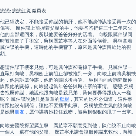
戀戀: 戀戀江湖職員表
他已經決定，不能接受仲謀的捐肝，他不能讓仲謀接受再一次的
傷害。 厲仲謀上前握着父親的手，他要爸爸把這三十二年來欠
他的全部還回來，所以他要爸爸好好的活着。 向毅跟厲仲謀同
時被推進了手術室，吳桐厲芷寧等人在外面等候着。 吳桐拿着
厲仲謀的手機，這時他的手機響了，原來是厲仲謀留給她的視
頻。
想請仲謀下樓來見她，可是厲仲謀卻關掉了手機。 見厲仲謀一
直毆打向峻，吳桐衝上前阻止卻被推到一旁，向峻上前將吳桐扶
起，他告訴厲仲謀，他們的賬以後再算。 吳桐向向峻詢問厲仲
謀跟他的關係，向峻提起當年爸爸與厲芷寧的事情。 戀戀 吳桐
去找厲仲謀，她說他跟向峻是親兄弟，爲何要弄得跟仇人一樣
呢？ 厲仲謀說她只是童童的
母親
，其它的她不必知道，這件事
情跟她沒有關係，讓她不要插手此事。 吳桐故意生氣的說向峻
是她男
朋友
，厲仲謀將她拉住親吻，被吳桐狠狠的甩了一巴掌。
向峻去醫院探望厲芷寧，厲芷寧不願意見到他，陳伯說不止向峻
一個人，還有他的父親。 厲芷寧承諾會說服仲謀來救他，向毅