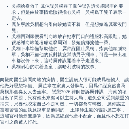
吳桐捨身救子 厲仲謀吳桐尋子厲仲謀告訴吳桐綁匪的要
求，但是由於事情危險很擔心吳桐，吳桐爲了兒子表示一
定去。
厲芷寧說吳桐想勾引向峻她管不着，但是想嫁進厲家沒門
兒。
吳桐回到家便看到向峻放在她家門口的禮服和高跟鞋，她
很感謝向峻能考慮這麼周到，發短信揶揄他一番。
吳桐下車準備幫助他們，厲仲謀阻止吳桐，指責他頭腦簡
單，吳桐不顧他的反對執意幫助男子攔車，可是一輛出租
車都沒停下來，這時厲仲謀開着車子走過來。
吳桐耐心的哄着童童，講哈利波特的故事。
向毅向醫生詢問向峻的病情，醫生說病人很可能成爲植物人，讓
他做好思想準備。 厲芷寧在家裏大發脾氣，因爲仲謀竟然會爲
吳桐那個臭女人去坐牢。 戀戀2026 律師告訴厲仲謀，海南的項
目出了問題，只有他出來纔可以主持大局，避免公司受到嚴重的
損失，只要他咬定自己不是司機，一切都會有轉機。 厲仲謀去
當着警告的面執意說車是他開的。 王律師生氣的告訴厲芷寧，
這場官司他毫無勝算，因爲厲總跟他毫不配合，而且他不想在打
官司之前被人打死。