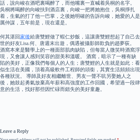
話，說向峻在酒吧裏喝醉了，而他嘴裏一直喊着吳桐的名字。
吳桐將喝醉的向峻扶到酒店裏，向峻一把將她抱住，吳桐掙扎
着，生氣的打了他一巴掌，之後她明確的告訴向峻，她愛的人是
厲仲謀，五年前是，現在還是。
何其湛回
家後
給唐雙鯉做了蝦仁炒飯，這讓唐雙鯉想起了自己去
世的好友Lisa.何、唐週末出遊，偶遇被攝影師欺負的趙夢荻。
酒窩本來是醫學上的一種面部肌肉缺陷，但每當人微笑時酒窩浮
現，又會讓人感到笑容的甜美和溫暖。 酒窩，暗示了一種有缺
陷的美好，正像我們每個人的人生；唐雙鯉的人生就是如此：看
似生活在美國，頂着高級軟件工程師的頭銜，其實生活頻頻出現
各種狀況。 導師及好友相繼離世、男友一聲不吭另娶她人之
後，她鼓起勇氣放棄高年薪和高強度的工作回國，希望過一段肆
意的生活，找好那些因忙碌而錯失的美好童趣。
Leave a Reply
Your email address will not be published.
Required fields are marked
*