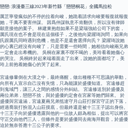
戀戀: 浪漫臺三線2023年新竹縣「戀戀桐花」全國馬拉松
厲芷寧發瘋似的不停的拉着向峻，她跪着請求向峻要報復就報復
她，千萬不要害仲謀。 因爲仲謀執意不肯翻供，所以沒有律師
願意接他的案子。 林建東抱怨如果不是梁瑞強給公司下的套，
厲氏現在也不會是現在這個樣子，之後他向梁躍琦詢問，如果向
氏跟厲氏同時遇到危機，他是不是還會選擇向氏？ 梁躍琦說她
的心裏已經沒有向峻了，只是需要一些時間，她相信向峻兩兄弟
一定會走出希機的。 吳桐在家裏不喫不喝的，美玲看着她傷心
的哭泣。 吳桐終於起來端着面走了出來，說她的面都坨了，美
玲上前抱着她傷心的哭了起來。
宮遠修暈倒在大漠之中，最終痛醒，做出種種不可思議的舉動，
向所有人宣示自己沒有失憶，只為能讓於盛優知道。 宮遠修趕
到鬼域門，讓三人之間的感情分外糾結。 宮遠修送別於盛優及
兩位弟弟，戀戀不捨，與於盛優約定會在宮家等她們歸來。 於
盛優與宮遠涵，宮遠夏兩兄弟抵達守月山莊打探宮守正的下落，
經過喬裝打扮混入山莊摸底，但最終還是被十三王子認出身份。
十三王子向於盛優透露與他的一位故人頗為相似，提出可以將宮
守正交由他們三人，但條件是要於盛優同去南海拜觀音，於盛優
迫於無奈答應十三公子的要求。