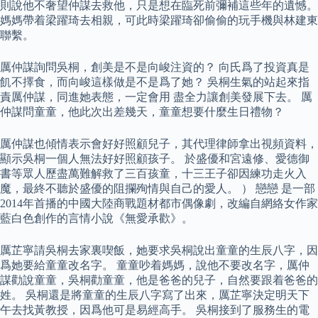
則說他不奢望仲謀去救他，只是想在臨死前彌補這些年的遺憾。
媽媽帶着梁躍琦去相親，可此時梁躍琦卻偷偷的玩手機與林建東
聯繫。
厲仲謀詢問吳桐，創美是不是向峻注資的？ 向氏爲了投資真是
飢不擇食，而向峻這樣做是不是爲了她？ 吳桐生氣的站起來指
責厲仲謀，同進她表態，一定會用 盡全力讓創美發展下去。 厲
仲謀問童童，他此次出差幾天，童童想要什麼生日禮物？
厲仲謀也傾情表示會好好照顧兒子，其代理律師拿出視頻資料，
顯示吳桐一個人無法好好照顧孩子。 於盛優和宮遠修、愛德御
書等眾人歷盡萬難解救了三百孩童，十三王子卻因練功走火入
魔，最終不聽於盛優的阻攔殉情與自己的愛人。 ） 戀戀 是一部
2014年首播的中國大陸商戰題材都市偶像劇，改編自網絡女作家
藍白色創作的言情小說《無愛承歡》。
厲芷寧請吳桐去家裏喫飯，她要求吳桐說出童童的生辰八字，因
爲她要給童童改名字。 童童吵着媽媽，說他不要改名字，厲仲
謀勸說童童，吳桐勸童童，他是爸爸的兒子，自然要跟着爸爸的
姓。 吳桐還是將童童的生辰八字寫了出來，厲芷寧決定明天下
午去找黃教授，因爲他可是易經高手。 吳桐接到了服務生的電