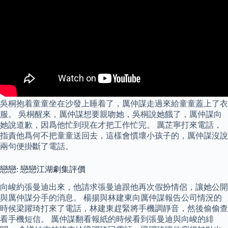
吳桐抱着童童坐在沙發上睡着了，厲仲謀走過來給童童蓋上了衣
服。 吳桐醒來，厲仲謀想要親吻她，吳桐說她餓了，厲仲謀向
她說道歉，因爲他忙到現在才把工作忙完。 厲芷寧打來電話，
指責他爲何不把童童送回去，這樣會慣壞小孩子的，厲仲謀沒說
兩句便掛斷了電話。
戀戀: 戀戀江湖劇集評價
向峻約張曼迪出來，他請求張曼迪跟他再次假扮情侶，讓她公開
與厲仲謀分手的消息。 楊揚與林建東向厲仲謀報告公司情況的
時候梁躍琦打來了電話，林建東趕緊將手機調靜音，然後偷偷查
看手機短信。 厲仲謀翻看報紙的時候看到張曼迪與向峻的緋