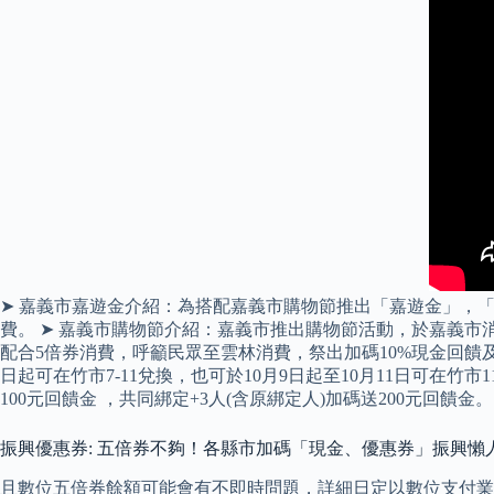
➤ 嘉義市嘉遊金介紹：為搭配嘉義市購物節推出「嘉遊金」，「
費。 ➤ 嘉義市購物節介紹：嘉義市推出購物節活動，於嘉義市消
配合5倍券消費，呼籲民眾至雲林消費，祭出加碼10%現金回饋
日起可在竹市7-11兌換，也可於10月9日起至10月11日可在
100元回饋金 ，共同綁定+3人(含原綁定人)加碼送200元回饋金
振興優惠券: 五倍券不夠！各縣市加碼「現金、優惠券」振興懶
且數位五倍券餘額可能會有不即時問題，詳細日定以數位支付業者為