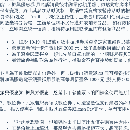
能 12 振興優惠券 月確認消費後才顯示餘額用罄，雖然對顧
保有變更、終止其參加活動資格、取消中獎資格或暫停活動的權
員資料(姓名、Email、手機)之正確性，且未冒用或盜用任何
同放棄得獎資格，主辦單位將不另行通知或補寄獎品。 如有致
下，立即開立統一發票，後續持振興隨取卡至門市兌領商品時，
3、10/6~10/19 持1.5萬元紙本振興券購買指定家電超過
綁定臺新信用卡消費刷滿 3000 元，除了拿到政府補助的 20
為了避免民眾撲空，類似先前口罩地圖的「全國郵局振興
團體旅遊補助對象為旅行社，補助金不會直接發給民眾，
並且為了鼓勵民眾走出戶外，再加碼推出消費滿200元可獲得指
將加碼贈送電子消費抵用券最高每房新臺幣 1000 元 (雙人房 5
振興優惠券: 振興券優惠：悠遊卡｜儲值票卡的回饋金使用無期
2、數位券：民眾若想要領取數位券，可透過數位支付業者的網頁或
記。 振興優惠券 持紙本振興五倍券或icash Pay支付，至
「巧虎夢想樂園」也加碼推出平日使用五倍券購買兩大兩小門票，
若是份量上無縮減，那麼與過去價格相距不大，想喫雞塊