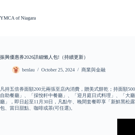
Skip
to
content
YMCA of Niagara
振興優惠券2026詳細懶人包!（持續更新）
benlau
October 25, 2024
商業與金融
凡持五倍券面額200元兩張至店內消費，贈美式餅乾；持面額500元
自助餐廳」、「採悅軒中餐廳」、「迎月庭日式料理」、「大廳酒吧
廳」，即日起至11月30日，凡點午、晚間套餐即享「新鮮黑松露現
包、當日甜點、咖啡或茶(可任選)。