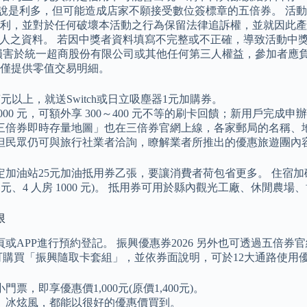
客來說是利多，但可能造成店家不願接受數位簽標章的五倍券。 
利，並對於任何破壞本活動之行為保留法律追訴權，並就因此產
第三人之資料。 若因中獎者資料填寫不完整或不正確，導致活動中獎
損害於統一超商股份有限公司或其他任何第三人權益，參加者應負
僅提供零值交易明細。
15萬元以上，就送Switch或日立吸塵器1元加購券。
00 元，可額外享 300～400 元不等的刷卡回饋；新用戶完成申辦並
三倍券即時存量地圖」也在三倍券官網上線，各家郵局的名稱、
但民眾仍可與旅行社業者洽詢，瞭解業者所推出的優惠旅遊團內
定加油站25元加油抵用券乙張，要讓消費者荷包省更多。 住宿
00 元、4 人房 1000 元)。 抵用券可用於縣內觀光工廠、休閒
限
APP進行預約登記。 振興優惠券2026 另外也可透過五倍券官
門市即可購買「振興隨取卡套組」，並依券面說明，可於12大通路使用
即享優惠價1,000元(原價1,400元)。
、冰炫風，都能以很好的優惠價買到。