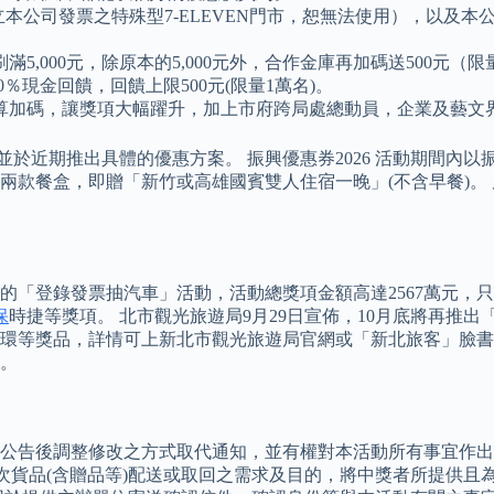
開立本公司發票之特殊型7-ELEVEN門市，恕無法使用），以
000元，除原本的5,000元外，合作金庫再加碼送500元（限量
10％現金回饋，回饋上限500元(限量1萬名)。
算加碼，讓獎項大幅躍升，加上市府跨局處總動員，企業及藝文
近期推出具體的優惠方案。 振興優惠券2026 活動期間內以振興五
0元兩款餐盒，即贈「新竹或高雄國賓雙人住宿一晚」(不含早餐)。 
「登錄發票抽汽車」活動，活動總獎項金額高達2567萬元，只要在
保
時捷等獎項。 北市觀光旅遊局9月29日宣佈，10月底將再推
環等獎品，詳情可上新北市觀光旅遊局官網或「新北旅客」臉書
。
公告後調整修改之方式取代通知，並有權對本活動所有事宜作出解
次貨品(含贈品等)配送或取回之需求及目的，將中獎者所提供且