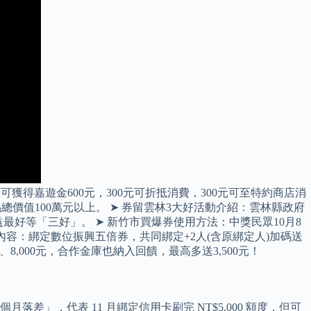
得嘉遊金600元，300元可折抵消費，300元可至特約商店消
總價值100萬元以上。 ➤ 券留雲林3大好活動介紹：雲林縣政府
好等「三好」。 ➤ 新竹市買爆券使用方法：中獎民眾10月8
動內容：綁定數位振興五倍券，共同綁定+2人(含原綁定人)加碼送
、8,000元，合作金庫也納入回饋，最高多送3,500元！
，代表 11 月綁定信用卡刷完 NT$5,000 額度，但可