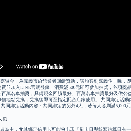
嘉遊金」為嘉義市旅館業者回饋贊助，讓旅客到嘉義住一晚，即可獲
費並加入LINE官網登錄，消費滿500元即可參加抽獎，各項獎品
及百萬名車抽獎，具備現金回饋最好、百萬名車抽獎最好及做公益最
竹市11個地點兌換，兌換後即可至指定配合店家使用。 共同綁定活
。 共同綁定活動內容：共同綁定的另外4人，若每人各刷滿5,000元
人包
主，尤其綁定信用卡可能會出現「刷卡日與餘額結算日有一個月落差」