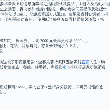
活動參加者因上述情形所獲得之活動資格及獎品，主辦方及活動小組
生之損害，得向參加者請求賠償。 參加者需同意提供及確認會
時無法以Email、簡訊或電話方式通知、逾期及資料缺漏者，視
一切相關法律責任。 使用紙本振興五倍券預購振興隨取卡當
綁定「振興券」，刷 3000 元最高更可拿 3000 元。
地址、電話、開放時間、存量全都顯示在上面。
容。
加碼送電子消費抵用券：遊客只要持振興五倍券於
宜蘭
入住 1 晚，
農場、博物館家族、餐飲、伴手禮、商圈及
夜市
小喫等店家折抵消費。
網或超商Kiosk，插入健保卡進行身分認證，即可完成預約登
優惠。