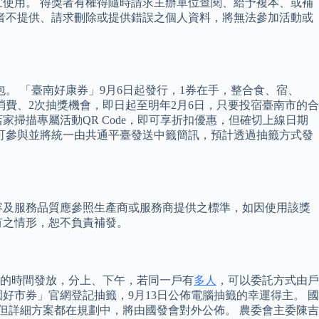
使用。 得獎者有權得隨時請求主辦單位查閱、給予複本、或補
者不提供、請求刪除或提供錯誤之個人資料，將無法參加活動或
包。 「臺南好康券」9月6日起發行，1券在手，整合食、宿、
消費、2次抽獎機會，即日起至明年2月6日，只要投宿臺南市的合
掃描專屬活動QR Code，即可享折扣優惠，但確切上線日期
就可參與並將統一由共通平臺發送中籤簡訊，預計透過抽籤方式發
容及服務品質應參照生產商或服務商提供之標準，如因使用該獎
有之情形，恕不負責補發。
天的時間發放，分上、下午，若同一戶有
多人
，可以委託方式由戶
園好市券」官網登記抽籤，9月13日公佈電腦抽籤的幸運得主。 國
但詳細方案都在規劃中，將由國發會對外公佈。 農委會主委陳吉