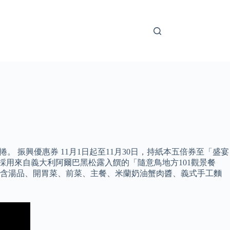
捲。 振興優惠券 11月1日起至11月30日，持紙本五倍券至「盛宴
 採用來自義大利阿爾巴黑松露入饌的「隨意鳥地方101觀景餐
起，內含湯品、開胃菜、前菜、主餐、米蘭奶油蟹肉醬、義式手工麵