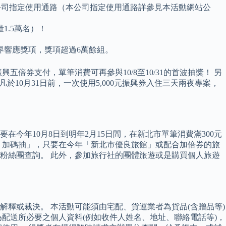
及本公司指定使用通路（本公司指定使用通路詳參見本活動網站公
1.5萬名）！
界響應獎項，獎項超過6萬餘組。
倍券支付，單筆消費可再參與10/8至10/31的首波抽獎！ 另
凡於10月31日前，一次使用5,000元振興券入住三天兩夜專案，
今年10月8日到明年2月15日間，在新北市單筆消費滿300元
出「加碼抽」，只要在今年「新北市優良旅館」或配合加倍券的旅
粉絲團查詢。 此外，參加旅行社的團體旅遊或是購買個人旅遊
釋或裁決。 本活動可能須由宅配、貨運業者為貨品(含贈品等)
為配送所必要之個人資料(例如收件人姓名、地址、聯絡電話等)，