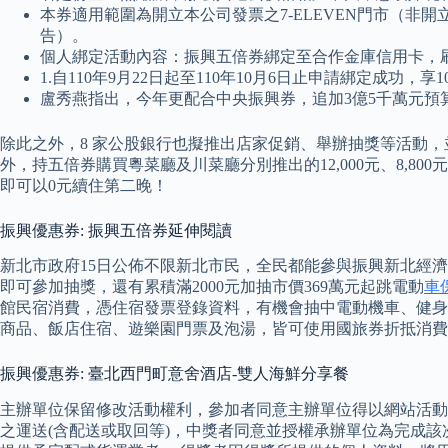
本券適用範圍為開立本公司發票之7-ELEVEN門市（非
告）。
個人綁定活動內容：振興五倍券綁定至合作金庫信用卡，刷滿5,
1.自110年9月22日起至110年10月6日止申請綁定成功，享
盧秀燕指出，今年更配合中央振興券，追加3億5千萬元預
除此之外，8 家公股銀行也擬推出店家促銷、舉辦抽獎等活動，並於
外，持五倍券購買粵菜廳及川菜廳分別推出的12,000元、8,80
即可以0元續住第二晚！
振興優惠券: 振興五倍券延伸閱讀
新北市政府15日公佈不限新北市民，全民都能參與振興新北經濟的
即可參加抽獎，還有累積滿2000元加抽市價369萬元起跳電動
車
館民宿消費，憑住宿發票登錄資料，有機會抽中電動機車、健身
商品、飯店住宿、遊樂園門票及泡湯，皆可使用國旅券折抵消費
振興優惠券: 臺北西門町意舍酒店-雙人海鮮分享餐
主辦單位保留修改活動權利，參加者同意主辦單位得以網站活動
之運送(含配送或取回等)，中獎者同意並授權承辦單位為完成該