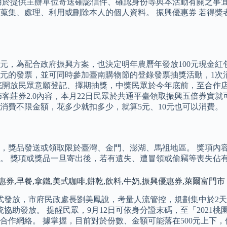
用於提供主辦單位寄送確認信件、確認身份等與本活動有關之事宜
蒐集、處理、利用或刪除本人的個人資料。 振興優惠券 若得獎
0元，為配合政府振興方案，也決定明年農曆年發放100元現金紅
00元的發票，並可同時參加臺南購物節的登錄發票抽獎活動，1次
底開放民眾意願登記、擇期抽獎，中獎民眾於今年底前，至合作店家
佈客莊券2.0內容，本月22日民眾於共通平臺領取振興五倍券實
每次消費不限金額，花多少就扣多少，就算5元、10元也可以消費。
，獎品發送或領取限於臺灣、金門、澎湖、馬祖地區。 獎項內
。 獎項或獎品一旦寄出後，若有遺失、遭冒領或偷竊等喪失佔
惠卷,優惠券,早餐,拿鐵,美式咖啡,餅乾,飲料,牛奶,振興優惠券,萊爾富門市
所模式發放，市府民政處長劉美鳳說，考量人流管控，規劃集中於2
助發放。 提醒民眾，9月12日可依身分證末碼，至「2021桃
作網絡。 據掌握，目前對於份數、金額可能落在500元上下，