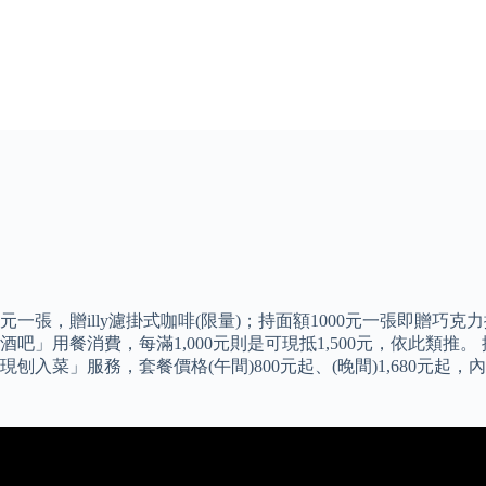
一張，贈illy濾掛式咖啡(限量)；持面額1000元一張即贈巧克力
」用餐消費，每滿1,000元則是可現抵1,500元，依此類推。
刨入菜」服務，套餐價格(午間)800元起、(晚間)1,680元