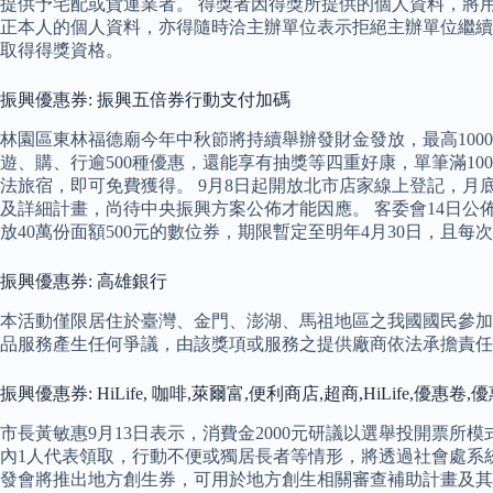
提供予宅配或貨運業者。 得獎者因得獎所提供的個人資料，將
正本人的個人資料，亦得隨時洽主辦單位表示拒絕主辦單位繼續
取得得獎資格。
振興優惠券: 振興五倍券行動支付加碼
林園區東林福德廟今年中秋節將持續舉辦發財金發放，最高100
遊、購、行逾500種優惠，還能享有抽獎等四重好康，單筆滿1
法旅宿，即可免費獲得。 9月8日起開放北市店家線上登記，月
及詳細計畫，尚待中央振興方案公佈才能因應。 客委會14日公
放40萬份面額500元的數位券，期限暫定至明年4月30日，且
振興優惠券: 高雄銀行
本活動僅限居住於臺灣、金門、澎湖、馬祖地區之我國國民參加
品服務產生任何爭議，由該獎項或服務之提供廠商依法承擔責任
振興優惠券: HiLife, 咖啡,萊爾富,便利商店,超商,HiLife,優
市長黃敏惠9月13日表示，消費金2000元研議以選舉投開票
內1人代表領取，行動不便或獨居長者等情形，將透過社會處系統協
發會將推出地方創生券，可用於地方創生相關審查補助計畫及其合