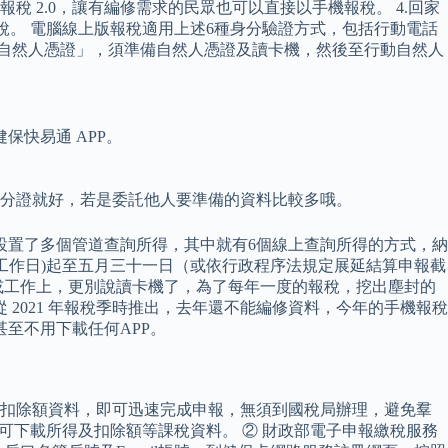
報稅 2.0，讓有編修需求的民眾也可以直接以手機報稅。 4.回家
稅。 電腦線上版報稅適用上述6種身分驗證方式，包括行動電話
動自然人憑證」，須準備自然人憑證及讀卡機，然後至行動自然人
快易通 APP。
身分證就好，若是委託他人要準備的資料比較多哦。
設置了多個管道查詢所得，其中就有6個線上查詢所得的方式，納
工作日)起至五月三十一日（或依行政程序法規定展延結算申報截
或工作上，更別說讀卡機了，為了每年一度的報稅，挖出塵封的
2021 年報稅季時推出，去年還不能編修資料，今年的手機報稅
至不用下載任何APP。
及扣除額資料，即可迅速完成申報，無須到國稅局辦理，避免羣
可下載所得及扣除額等課稅資料。 ② 財政部電子申報繳稅服務