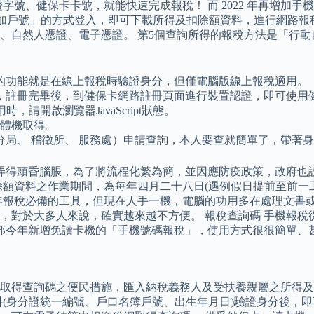
字號、健保卡卡號，就能快速完成報稅！ 而 2022 年再增加手機
號加戶號」的方式登入，即可下載所得及扣除額資料，進行網路報
、自然人憑證、電子憑證。 第5個查詢所得的報稅方法是「行
的功能就是在線上報稅時驗證身分，但僅電腦版線上報稅適用。
註冊完畢後，到健保卡網路註冊頁面進行裝置認證，即可使用健保
時，請開啟瀏覽器JavaScript狀態。
媒體機取得。
局、 稽徵所、 服務處）申請查詢，本人要查就簡單了，帶著
弄得頭昏腦脹，為了將流程化繁為簡，並因應防疫政策，政府也
除額資料之作業期間，為每年四月二十八日(遇例假日提前至前一
年報稅必備的工具，但現在人手一機，電腦的功用多在處理文書
對於大多人來說，確實越來越不方便。 報稅查詢碼 手機報稅從 
政部今年新增免讀卡機的「手機號碼報稅」，使用方式很很簡單、甚
證取得查詢碼之便民措施，匯入納稅義務人及受扶養親屬之所得
(身分證統一編號、戶口名簿戶號、出生年月日)驗證身分後，即