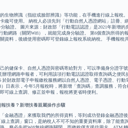
生物辨識（指紋或臉部辨識）等功能，在手機進行線上報稅。 報
C卡纔可使用。 納稅人必須先到「行動自然人憑證網站」註冊、
成身分驗證。 圖片來源：財政部「行動電話認證」是2021年新
G行動網路（關閉Wifi），就能完成身分驗證。 第6個查詢所
關資料，後續使用密碼即可登錄線上報稅系統納稅。 手機報稅共
己的健保卡、自然人憑證與密碼寄給對方，可以準備身分證字號
另受託辦理網路申報者，可利用該項行動電話認證取得查詢碼之便
26 於財政部電子申報繳稅服務網以自然人憑證、電子憑證、行
23）日表示，今年5月報稅時，將新增「查詢碼」查調服務，符
即可線上查調、修正並申報，報稅將更省時便利。
以列報扶養？新增扶養親屬操作步驟
「金融憑證」來獲取我們的所得資料，等到成功登錄金融憑證後
「線上查調」窗口，是納稅人不可不知的重要資料庫，除了能查
網路，務必先把Wifi無線網路關閉，而繳稅僅支援信用卡、AT