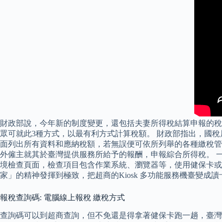
財政部說，今年新的制度變更，還包括夫妻所得稅結算申報的
眾可就此3種方式，以最有利方式計算稅額。 財政部指出，國
面列出所有資料和應納稅額，若無誤便可依所列舉的各種繳稅管道去
外僱主就其於臺灣提供服務所給予的報酬，申報綜合所得稅。 
境檢查頁面，檢查項目包含作業系統、瀏覽器等，使用健保卡或
家」的精神發揮到極致，把超商的Kiosk 多功能服務機臺變
報稅查詢碼: 電腦線上報稅 繳稅方式
查詢碼可以到超商查詢，但不免還是得拿著健保卡跑一趟，臺灣行