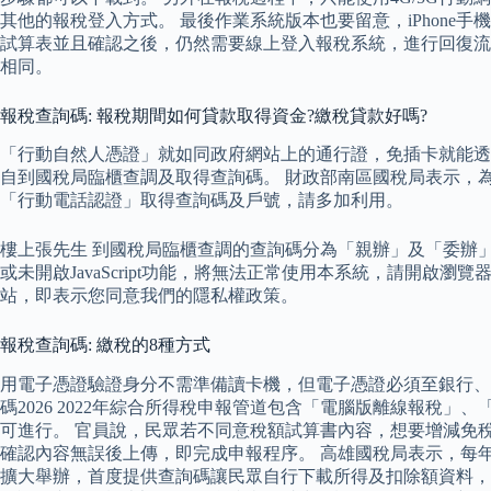
其他的報稅登入方式。 最後作業系統版本也要留意，iPhone手機必
試算表並且確認之後，仍然需要線上登入報稅系統，進行回復流
相同。
報稅查詢碼: 報稅期間如何貸款取得資金?繳稅貸款好嗎?
「行動自然人憑證」就如同政府網站上的通行證，免插卡就能透
自到國稅局臨櫃查調及取得查詢碼。 財政部南區國稅局表示，
「行動電話認證」取得查詢碼及戶號，請多加利用。
樓上張先生 到國稅局臨櫃查調的查詢碼分為「親辦」及「委辦
或未開啟JavaScript功能，將無法正常使用本系統，請開啟瀏
站，即表示您同意我們的隱私權政策。
報稅查詢碼: 繳稅的8種方式
用電子憑證驗證身分不需準備讀卡機，但電子憑證必須至銀行、
碼2026 2022年綜合所得稅申報管道包含「電腦版離線報
可進行。 官員說，民眾若不同意稅額試算書內容，想要增減免
確認內容無誤後上傳，即完成申報程序。 高雄國稅局表示，每
擴大舉辦，首度提供查詢碼讓民眾自行下載所得及扣除額資料，