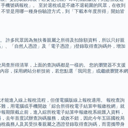
才能使用「手機號碼報稅」。 至於退稅或是不繳不退範圍的民眾，在收到
，不管是用哪一種身份驗證方式，到「下載本年度所得」開始皆
。 許多民眾因為無扶養親屬之所得及扣除額資料，所以只好親
碼」、「自然人憑證」及「電子憑證」)登錄取得查詢碼外，增加
局查所得清單，上面的查詢碼都是一樣的。 您的瀏覽器不支援
更多優質的內容，採用網站分析技術，若您點選「我同意」或繼續瀏覽本網
才能進入線上報稅流程，但僅電腦版線上報稅適用。 報稅查詢
並不難，用電腦或手機開啟「綜合所得稅電子結算申報繳稅網」就
申報期限截止前，進入綜所稅電子結算申報繳稅系統匯入資料，
料，去年首度試辦查詢碼服務，成效不錯，因此今年五區國稅局
納稅義務人及其受扶養親屬之憑證登錄取得查詢碼，而需攜帶身