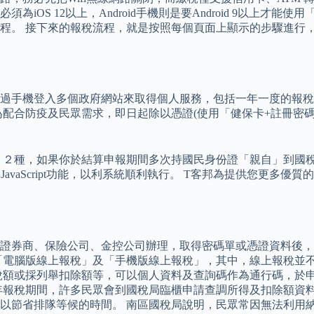
須為iOS 12以上，Android手機則是要Android 9以上
程。 接下來的報稅流程，就是按照每個頁面上顯示的步驟進行
過手機登入多個政府網站來取得個人服務，包括一年一度的報稅
為配合防疫及民眾需求，即日起除以憑證(使用「健保卡+註冊密
」２種，如果你於結算申報期間多次持國民身份證「親自」到國稅
覽器JavaScript功能，以利系統順利執行。 T客邦為提供您
證券商、保險公司、金控公司辦理，取得密碼單或憑證資料後，
稅」、「電腦版線上報稅」及「手機版線上報稅」，其中，線上報稅
稅額或採列舉扣除額等，可以個人資料及查詢碼作為通行碼，於
年報稅期間，許多民眾會到國稅局臨櫃申請查調所得及扣除額資
以節省排隊等候的時間。 南區國稅局說明，民眾常因無法利用