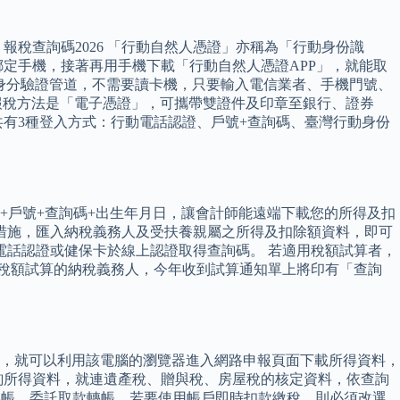
稅查詢碼2026 「行動自然人憑證」亦稱為「行動身份識
綁定手機，接著再用手機下載「行動自然人憑證APP」，就能取
增的身分驗證管道，不需要讀卡機，只要輸入電信業者、手機門號、
得的報稅方法是「電子憑證」，可攜帶雙證件及印章至銀行、證券
有3種登入方式：行動電話認證、戶號+查詢碼、臺灣行動身份
+戶號+查詢碼+出生年月日，讓會計師能遠端下載您的所得及扣
民措施，匯入納稅義務人及受扶養親屬之所得及扣除額資料，即可
動電話認證或健保卡於線上認證取得查詢碼。 若適用稅額試算者，
合稅額試算的納稅義務人，今年收到試算通知單上將印有「查詢
，就可以利用該電腦的瀏覽器進入網路申報頁面下載所得資料，
詢所得資料，就連遺產稅、贈與稅、房屋稅的核定資料，依查詢
M 轉帳、委託取款轉帳，若要使用帳戶即時扣款繳稅，則必須改選