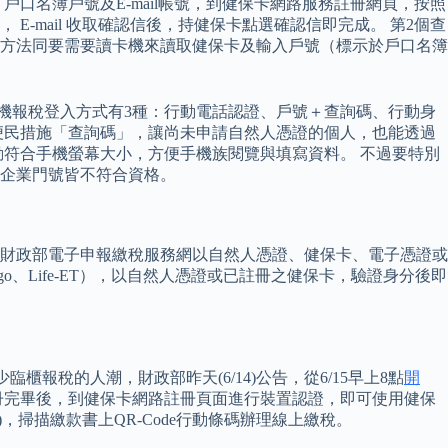
口名簿戶號及E-mail帳號，到健保卡網路服務註冊網頁，按照
mail 收取確認信後，持健保卡點選確認信即完成。 第2個查
方法同要需要讀卡機來讀取健保卡及輸入戶號（標示於戶口名簿
手機報稅登入方式有3種：行動電話認證、戶號＋查詢碼、行動身
便民措施「查詢碼」，讓尚未申請自然人憑證的個人，也能透過
符合手機螢幕大小，方便手機族閱覽與填寫資料。 不過要特別
企業門號皆不符合資格。
於財政部電子申報繳稅服務網以自然人憑證、健保卡、電子憑證或
go、Life-ET），以自然人憑證或已註冊之健保卡，驗證身分後即
稅的人潮，財政部昨天(6/14)公告，從6/15早上8點
開
冊完畢後，到健保卡網路註冊頁面進行裝置認證，即可使用健保
費)，掃描繳款書上QR-Code行動條碼辦理線上繳稅。