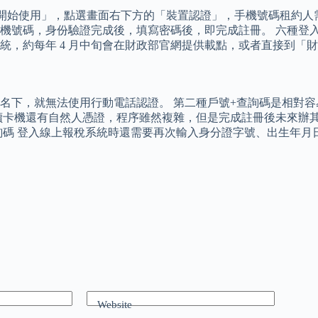
開始使用」，點選畫面右下方的「裝置認證」，手機號碼租約人需為本
機號碼，身份驗證完成後，填寫密碼後，即完成註冊。 六種登
統，約每年 4 月中旬會在財政部官網提供載點，或者直接到「
名下，就無法使用行動電話認證。 第二種戶號+查詢碼是相對
讀卡機還有自然人憑證，程序雖然複雜，但是完成註冊後未來辦其
詢碼 登入線上報稅系統時還需要再次輸入身分證字號、出生年月
Website