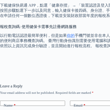
下載健保快易通 APP，點選「健康存摺」 → 「裝置認證及登入
按照步驟點選下一步以及同意，輸入健保卡後四碼、身分證、手
在申請任何一個數位憑證後，下載並安裝財政部當年度的報稅系
報稅查詢碼: 使用健保卡需事先註冊網路服務
以行動電話認證最簡單便利，但是如果
你的
手機門號並非在本人
的便利商店事務機查詢碼。 臺灣行動身份識別需要使用電腦和
依照以上資訊完成身分驗證，並且開始進行報稅流程。 報稅查
Leave a Reply
Your email address will not be published.
Required fields are marked
*
Name
*
Email
*