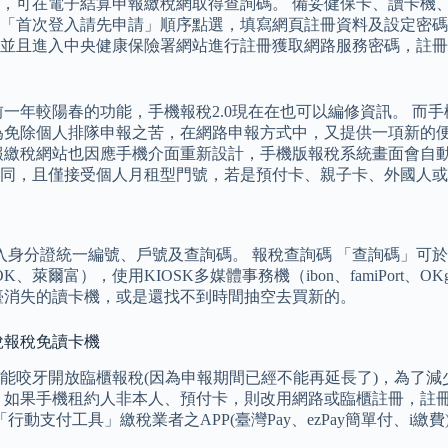
可在電子結算申報繳稅網取得查詢碼。 備妥健保卡、讀卡機、戶
次登入請先申請」順序點選，填寫網頁註冊資料及設定密碼， E-
並且進入中央健康保險署網站進行註冊獲取網路服務密碼，註冊
前一年較陽春的功能，手機報稅2.0現在在也可以編修資訊。 而
為免除個人排隊申報之苦，在網路申報方式中，又提供一項新的
報繳稅網站也因應手機介面重新設計，手機版報稅系統畫面會自動
同，且僅接受個人月租型門號，若是預付卡、親子卡、外國人或
入身分證統一編號、戶號及查詢碼。 報稅查詢碼 「查詢碼」可
富），使用KIOSK多媒體事務機（ibon、famiPort、OK
那臺消失的讀卡機，或是還找不到時間抽空去買新的。
稅報稅免讀卡機
牙開放臨櫃報稅(因為申報期間已經不能再延長了)，為了減少臨櫃報
 如果手機租約人非本人、預付卡，則改用網路或臨櫃註冊，註
行動支付工具」繳稅業者之APP(臺灣Pay、ezPay簡單付、i繳