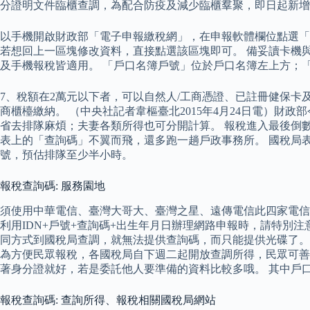
分證明文件臨櫃查調，為配合防疫及減少臨櫃羣聚，即日起新增
以手機開啟財政部「電子申報繳稅網」，在申報軟體欄位點選「
若想回上一區塊修改資料，直接點選該區塊即可。 備妥讀卡機
及手機報稅皆適用。 「戶口名簿戶號」位於戶口名簿左上方；「
7、稅額在2萬元以下者，可以自然人/工商憑證、已註冊健保卡及
商櫃檯繳納。 （中央社記者韋樞臺北2015年4月24日電）
省去排隊麻煩；夫妻各類所得也可分開計算。 報稅進入最後倒
表上的「查詢碼」不翼而飛，還多跑一趟戶政事務所。 國稅局
號，預估排隊至少半小時。
報稅查詢碼: 服務園地
須使用中華電信、臺灣大哥大、臺灣之星、遠傳電信此四家電信業
利用IDN+戶號+查詢碼+出生年月日辦理網路申報時，請特別
同方式到國稅局查調，就無法提供查詢碼，而只能提供光碟了。 
為方便民眾報稅，各國稅局自下週二起開放查調所得，民眾可善
著身分證就好，若是委託他人要準備的資料比較多哦。 其中戶
報稅查詢碼: 查詢所得、報稅相關國稅局網站