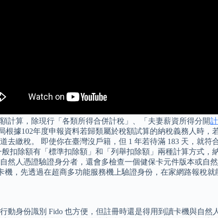
稅額計算，除現行「各類所得合併計稅」、「夫妻薪資所得分開
計
稅局根據102年度申報資料若歸類屬於稅額試算的納稅義務人時
繳稅。 即使你在臺灣沒戶籍，但 1 年若待滿 183 天，就符
一般扣除額有「標準扣除額」和「列舉扣除額」兩種計算方式，納
自然人憑證驗證身分者，還會多檢查一個健保卡元件版本或自然
成讀卡機，先透過在超商多功能服務機上驗證身份，在家網路報稅
動身份識別 Fido 也方便，但註冊時還是得用到讀卡機與自