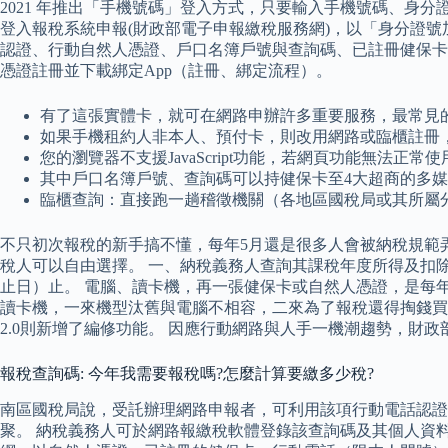
2021 年推出「手機號碼」登入方式，只要輸入手機號碼、身分證
登入報稅系統申報(財政部電子申報繳稅服務網)，以「身分證
認證、行動自然人憑證、戶口名簿戶號與查詢碼、已註冊健保卡
憑證註冊並下載綁定App（註冊、綁定流程）。
有了這張實體卡，就可在網路申辦許多重要服務，最常見
如果手機租約人非本人、預付卡，則改用網路或臨櫃註冊，
您的瀏覽器不支援JavaScript功能，若網頁功能無法正常使用
其中戶口名簿戶號、查詢碼可以持健保卡至4大超商的多
臨櫃查詢：直接跑一趟稽徵機關（各地區國稅局或其所屬分
不只初次報稅的新手搞不懂，每年5月還是很多人會被納稅規範
稅人可以自由選擇。 一、納稅義務人查詢其課稅年度所得及扣
止日）止。 電腦、讀卡機，再一張健保卡或自然人憑證，是每
讀卡機，一來機型汰舊與電腦不相容，二來為了報稅還得掏錢買，
2.0則新增了編修功能。 因應行動網路與人手一機潮趨勢，財
報稅查詢碼: 今年我需要報稅嗎?怎麼計算要繳多少稅?
南區國稅局說，受託辦理網路申報者，可利用該項行動電話認
聚。 納稅義務人可於網路報繳稅軟體登錄該查詢碼及其個人資料