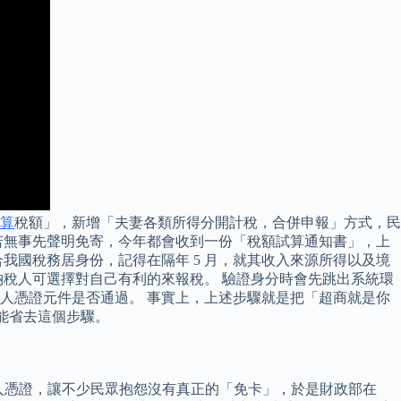
算
稅額」，新增「夫妻各類所得分開計稅，合併申報」方式，民
，若無事先聲明免寄，今年都會收到一份「稅額試算通知書」，上
合我國稅務居身份，記得在隔年 5 月，就其收入來源所得以及境
稅人可選擇對自己有利的來報稅。 驗證身分時會先跳出系統環
人憑證元件是否通過。 事實上，上述步驟就是把「超商就是你
就能省去這個步驟。
然人憑證，讓不少民眾抱怨沒有真正的「免卡」，於是財政部在