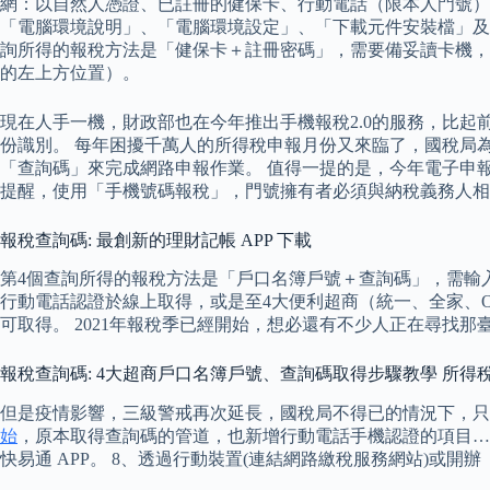
網：以自然人憑證、已註冊的健保卡、行動電話（限本人門號），
「電腦環境說明」、「電腦環境設定」、「下載元件安裝檔」及「首
詢所得的報稅方法是「健保卡＋註冊密碼」，需要備妥讀卡機，
的左上方位置）。
現在人手一機，財政部也在今年推出手機報稅2.0的服務，比起
份識別。 每年困擾千萬人的所得稅申報月份又來臨了，國稅局
「查詢碼」來完成網路申報作業。 值得一提的是，今年電子申
提醒，使用「手機號碼報稅」，門號擁有者必須與納稅義務人相
報稅查詢碼: 最創新的理財記帳 APP 下載
第4個查詢所得的報稅方法是「戶口名簿戶號＋查詢碼」，需輸
行動電話認證於線上取得，或是至4大便利超商（統一、全家、OK、萊爾
可取得。 2021年報稅季已經開始，想必還有不少人正在尋找
報稅查詢碼: 4大超商戶口名簿戶號、查詢碼取得步驟教學 所得
但是疫情影響，三級警戒再次延長，國稅局不得已的情況下，只能咬
始
，原本取得查詢碼的管道，也新增行動電話手機認證的項目…
快易通 APP。 8、透過行動裝置(連結網路繳稅服務網站)或開辦「