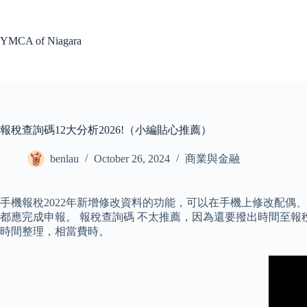
Skip
to
content
YMCA of Niagara
報稅查詢碼12大分析2026!（小編貼心推薦）
benlau
October 26, 2024
商業與金融
手機報稅2022年新增修改資料的功能，可以在手機上修改配偶、
都應完成申報。 報稅查詢碼 不太推薦，因為還要撥出時間至
時間整理，相當費時。