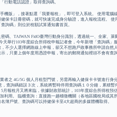
「行動電話認證」取得查詢碼。
手機版」，接著點選「我要報稅」，即可登入系統。 使用電腦
與健保卡註冊密碼，就可快速完成身分驗證，進入報稅流程。 使
​​查詢碼」則位於稅額試算通知書首頁。
密碼、TAIWAN FidO臺灣行動身分識別，透過統一、全家
財政部今天舉行103年度綜合所得稅申報記者會，今年新增「查詢
數，不少人選擇網路線上申報，卻又不想跑戶政事務所申請自然
表示，只要上個年度用憑證申報，寄出的郵簡通知裡頭不會有查詢
者之 4G/5G 個人月租型門號，另需再輸入健保卡卡號進行身
注意，查詢碼錯誤３次，系統將暫時停用查詢碼１０分鐘，累積暫
5月報稅月又將來臨，依據財政部統計，103年度綜合所得稅預估
加利用。 臨櫃查詢：直接跑一趟稽徵機關（各地區國稅局或其所
口名簿戶號、查詢碼可以持健保卡至4大超商的多媒體機取得。