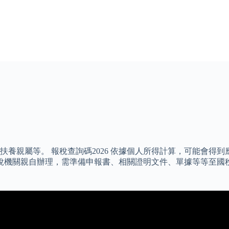
扶養親屬等。 報稅查詢碼2026 依據個人所得計算，可能會得
報稅機關親自辦理，需準備申報書、相關證明文件、單據等等至國