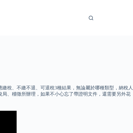
到應繳稅、不繳不退、可退稅3種結果，無論屬於哪種類型，納稅人
稅局、稽徵所辦理，如果不小心忘了帶證明文件，還需要另外花