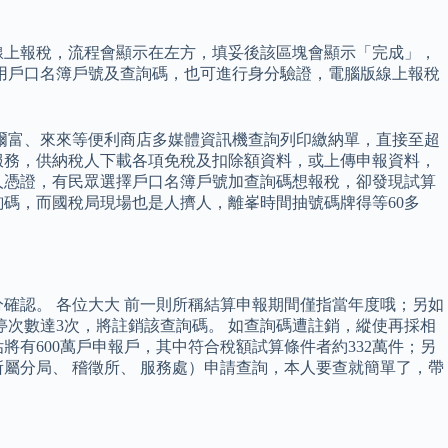
線上報稅，流程會顯示在左方，填妥後該區塊會顯示「完成」，
用戶口名簿戶號及查詢碼，也可進行身分驗證，電腦版線上報稅
、萊爾富、來來等便利商店多媒體資訊機查詢列印繳納單，直接至超
碼」服務，供納稅人下載各項免稅及扣除額資料，或上傳申報資料，
人憑證，有民眾選擇戶口名簿戶號加查詢碼想報稅，卻發現試算
碼，而國稅局現場也是人擠人，離峯時間抽號碼牌得等60多
分確認。 各位大大 前一則所稱結算申報期間僅指當年度哦；另如
停次數達3次，將註銷該查詢碼。 如查詢碼遭註銷，縱使再採相
將有600萬戶申報戶，其中符合稅額試算條件者約332萬件；另
屬分局、 稽徵所、 服務處）申請查詢，本人要查就簡單了，帶