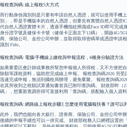
報稅查詢碼: 線上報稅5大方式
而行動身份識別則是只要有申請自然人憑證，就可以使用手機上的
別」，即是手機版本的自然人憑證，但要先有實體自然人憑證I
代自然人憑證實體卡片，透過手機指紋辨識或Face ID即可完
身分證字號及健保卡卡號（健保卡正面左下12碼），開啟4G/5
商、保險公司、金控公司申辦，並取得取得密碼單或憑證申請相
識別 Fido。
報稅查詢碼: 電腦/手機線上繳稅與申報流程，6種身分驗證方法
如果要委託會計師或事務所幫您申報個人所得稅，又不方便把自
除額等課稅資料，協助您完成線上申報。 報稅查詢碼2026 
迅速完成申報，無須到國稅局辦理，避免羣聚。 報稅查詢碼20
在其所收到之稅額試算通知書首頁已附印查詢碼。 財政部昨（
碼」，想重新查調所得可直接利用「查詢碼」搭配輸入個人資料
報稅查詢碼: 網路線上報稅步驟∥ 怎麼使用電腦報扶養？誰可
此外，我們也能向各大銀行、證券商、保險公司、金控公司申辦
後續的申報手續也可以一併完成。 財政部稅務入口網裡設置的
步驟都可以下載到。 另外在報稅過程中，只能使用4G/5G行動